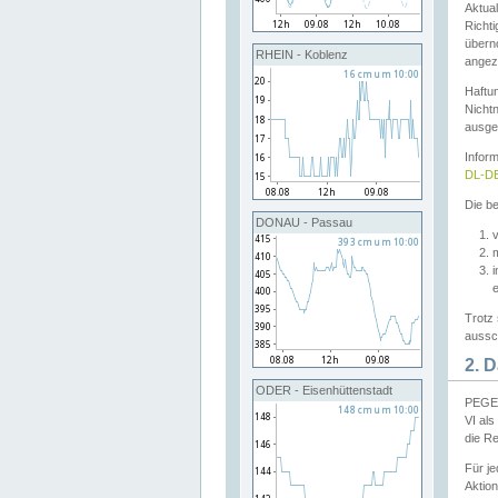
Aktual
Richti
übern
RHEIN - Koblenz
angeze
Haftu
Nichtn
ausge
Infor
DL-DE
Die be
DONAU - Passau
v
Trotz 
aussch
2. 
ODER - Eisenhüttenstadt
PEGEL
VI al
die R
Für j
Aktion