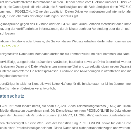
ität der veröffentlichten Informationen achten. Dennoch wird vom ITZBund und der GDWS kein
gkeit, die Genauigkeit, die Aktualität, die Zuverlässigkeit und die Vollständigkeit der in PEG
ommen. In PEGELONLINE werden zusätzlich Daten Dritter von nationalen und internationale
igt, für die ebenfalls der obige Haftungsausschluss gilt.
ngsansprüche gegen das ITZBund oder die GDWS auf Grund Schäden materieller oder immater
utzung der veröffentlichten Informationen, durch Missbrauch der Verbindung oder durch tec
schlossen.
mationen, Produkte oder Dienste, die Sie von dieser Website erhalten, dürfen übernommen we
->Zero-2.0
↗
reitgestellten Daten und Metadaten dürfen für die kommerzielle und nicht kommerzielle Nut
ervielfältigt, ausgedruckt, präsentiert, verändert, bearbeitet sowie an Dritte übermittelt werde
mit eigenen Daten und Daten Anderer zusammengeführt und zu selbständigen neuen Datens
in interne und externe Geschäftsprozesse, Produkte und Anwendungen in öffentlichen und nic
eingebunden werden
sorgfältiger inhaltlicher Kontrolle wird keine Haftung für die Inhalte externer Links übernomme
ließlich deren Betreiber verantwortlich.
Datenschutz
ONLINE stellt Inhalte bereit, die nach § 2, Abs. 2 des Telemediengesetzes (TMG) als Teled
s Mediendienste zu bezeichnen sind. Die Dienstleistungen von PEGELONLINE berücksichtigen
egeln der Datenschutz-Grundverordnung (DS-GVO, EU 2016 /679) und dem Bundesdatensc
eden Nutzerzugriff auf eine Web-Seite der Dienstleistung PEGELONLINE sowie für jeden Dat
en in einer Protokolldatei gespeichert. Diese Daten sind nicht personenbezogen und werden a