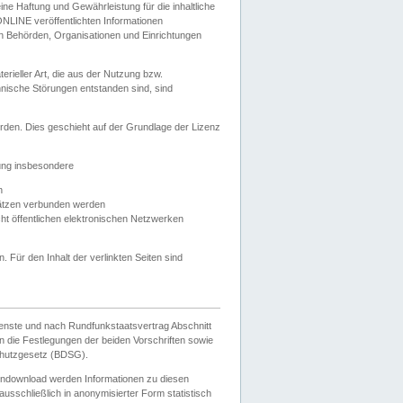
e Haftung und Gewährleistung für die inhaltliche
ELONLINE veröffentlichten Informationen
n Behörden, Organisationen und Einrichtungen
ieller Art, die aus der Nutzung bzw.
hnische Störungen entstanden sind, sind
rden. Dies geschieht auf der Grundlage der Lizenz
zung insbesondere
n
ätzen verbunden werden
ht öffentlichen elektronischen Netzwerken
n. Für den Inhalt der verlinkten Seiten sind
ienste und nach Rundfunkstaatsvertrag Abschnitt
 die Festlegungen der beiden Vorschriften sowie
hutzgesetz (BDSG).
endownload werden Informationen zu diesen
usschließlich in anonymisierter Form statistisch