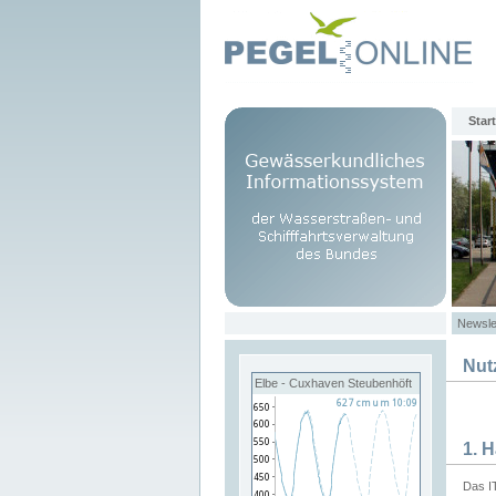
Start
Newsle
Nut
Elbe - Cuxhaven Steubenhöft
1. 
Das I