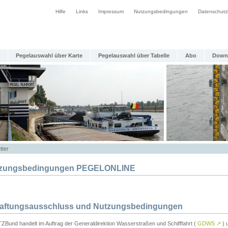
Hilfe
Links
Impressum
Nutzungsbedingungen
Datenschutz
Pegelauswahl über Karte
Pegelauswahl über Tabelle
Abo
Down
tter
zungsbedingungen PEGELONLINE
Haftungsausschluss und Nutzungsbedingungen
TZBund handelt im Auftrag der Generaldirektion Wasserstraßen und Schifffahrt (
GDWS
↗
) u