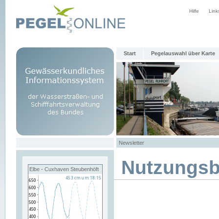
Hilfe
Link
Start
Pegelauswahl über Karte
Newsletter
Nutzungs
Elbe - Cuxhaven Steubenhöft