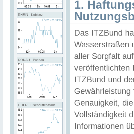
1. Haftun
Nutzungs
RHEIN - Koblenz
Das ITZBund han
Wasserstraßen u
aller Sorgfalt au
DONAU - Passau
veröffentlichte
ITZBund und de
Gewährleistung fü
Genauigkeit, die 
ODER - Eisenhüttenstadt
Vollständigkeit
Informationen 