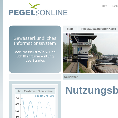
Hilfe
Link
Start
Pegelauswahl über Karte
Newsletter
Nutzungs
Elbe - Cuxhaven Steubenhöft