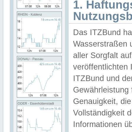
1. Haftun
Nutzungs
RHEIN - Koblenz
Das ITZBund han
Wasserstraßen u
aller Sorgfalt au
DONAU - Passau
veröffentlichte
ITZBund und de
Gewährleistung fü
Genauigkeit, die 
ODER - Eisenhüttenstadt
Vollständigkeit
Informationen 