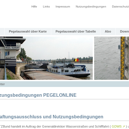
Hilfe
Links
Impressum
Nutzungsbedingungen
Datenschutz
Pegelauswahl über Karte
Pegelauswahl über Tabelle
Abo
Down
tter
zungsbedingungen PEGELONLINE
Haftungsausschluss und Nutzungsbedingungen
TZBund handelt im Auftrag der Generaldirektion Wasserstraßen und Schifffahrt (
GDWS
↗
) u