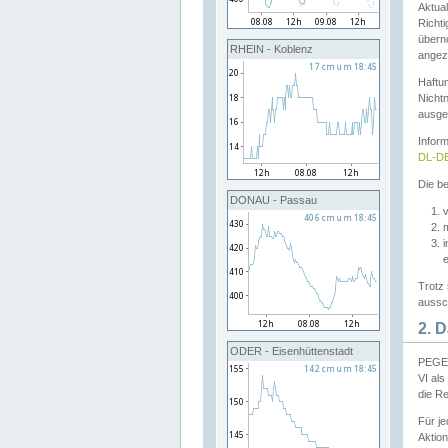
Aktual
Richti
übern
RHEIN - Koblenz
angeze
Haftu
Nichtn
ausge
Infor
DL-DE
Die be
DONAU - Passau
v
Trotz 
aussch
2. 
ODER - Eisenhüttenstadt
PEGEL
VI al
die R
Für j
Aktion