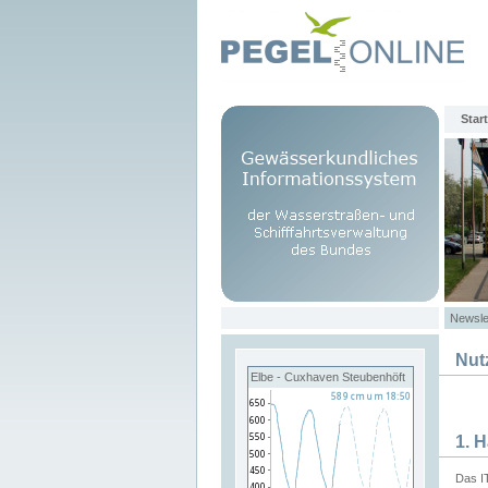
Start
Newsle
Nut
Elbe - Cuxhaven Steubenhöft
1. 
Das I