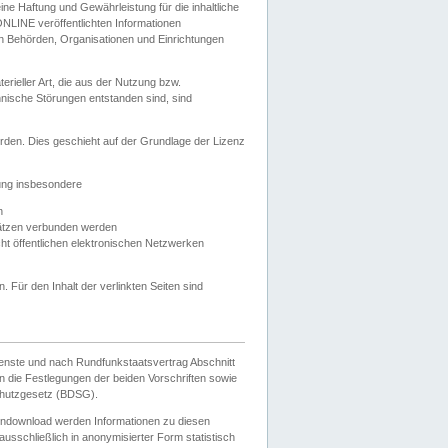
e Haftung und Gewährleistung für die inhaltliche
ELONLINE veröffentlichten Informationen
n Behörden, Organisationen und Einrichtungen
ieller Art, die aus der Nutzung bzw.
hnische Störungen entstanden sind, sind
rden. Dies geschieht auf der Grundlage der Lizenz
zung insbesondere
n
ätzen verbunden werden
ht öffentlichen elektronischen Netzwerken
n. Für den Inhalt der verlinkten Seiten sind
ienste und nach Rundfunkstaatsvertrag Abschnitt
 die Festlegungen der beiden Vorschriften sowie
hutzgesetz (BDSG).
endownload werden Informationen zu diesen
usschließlich in anonymisierter Form statistisch