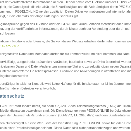
ität der veröffentlichten Informationen achten. Dennoch wird vom ITZBund und der GDWS kein
gkeit, die Genauigkeit, die Aktualität, die Zuverlässigkeit und die Vollständigkeit der in PEG
ommen. In PEGELONLINE werden zusätzlich Daten Dritter von nationalen und internationale
igt, für die ebenfalls der obige Haftungsausschluss gilt.
ngsansprüche gegen das ITZBund oder die GDWS auf Grund Schäden materieller oder immater
utzung der veröffentlichten Informationen, durch Missbrauch der Verbindung oder durch tec
schlossen.
mationen, Produkte oder Dienste, die Sie von dieser Website erhalten, dürfen übernommen we
->Zero-2.0
↗
reitgestellten Daten und Metadaten dürfen für die kommerzielle und nicht kommerzielle Nut
ervielfältigt, ausgedruckt, präsentiert, verändert, bearbeitet sowie an Dritte übermittelt werde
mit eigenen Daten und Daten Anderer zusammengeführt und zu selbständigen neuen Datens
in interne und externe Geschäftsprozesse, Produkte und Anwendungen in öffentlichen und nic
eingebunden werden
sorgfältiger inhaltlicher Kontrolle wird keine Haftung für die Inhalte externer Links übernomme
ließlich deren Betreiber verantwortlich.
Datenschutz
ONLINE stellt Inhalte bereit, die nach § 2, Abs. 2 des Telemediengesetzes (TMG) als Teled
s Mediendienste zu bezeichnen sind. Die Dienstleistungen von PEGELONLINE berücksichtigen
egeln der Datenschutz-Grundverordnung (DS-GVO, EU 2016 /679) und dem Bundesdatensc
eden Nutzerzugriff auf eine Web-Seite der Dienstleistung PEGELONLINE sowie für jeden Dat
en in einer Protokolldatei gespeichert. Diese Daten sind nicht personenbezogen und werden a