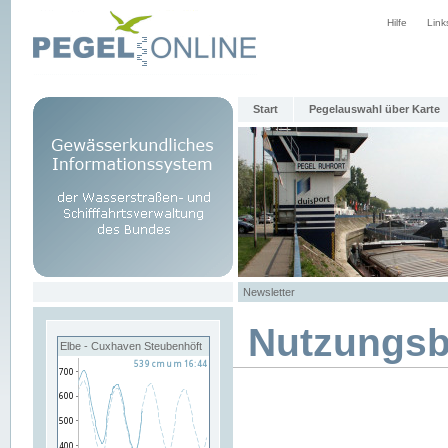
Hilfe
Link
Start
Pegelauswahl über Karte
Newsletter
Nutzungs
Elbe - Cuxhaven Steubenhöft