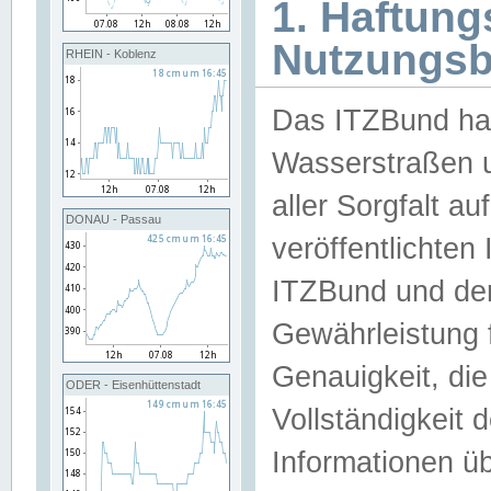
1. Haftun
Nutzungs
RHEIN - Koblenz
Das ITZBund han
Wasserstraßen u
aller Sorgfalt au
DONAU - Passau
veröffentlichte
ITZBund und de
Gewährleistung fü
Genauigkeit, die 
ODER - Eisenhüttenstadt
Vollständigkeit
Informationen 