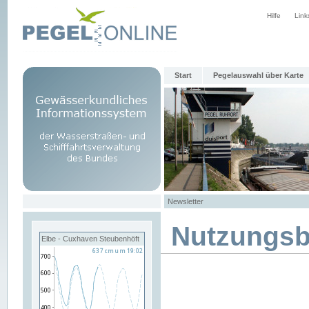
Hilfe
Link
Start
Pegelauswahl über Karte
Newsletter
Nutzungs
Elbe - Cuxhaven Steubenhöft