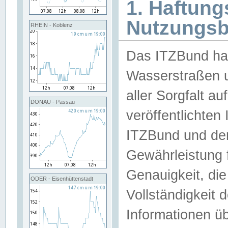
1. Haftun
Nutzungs
RHEIN - Koblenz
Das ITZBund han
Wasserstraßen u
aller Sorgfalt au
DONAU - Passau
veröffentlichte
ITZBund und de
Gewährleistung fü
Genauigkeit, die 
ODER - Eisenhüttenstadt
Vollständigkeit
Informationen 