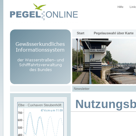
Hilfe
Link
Start
Pegelauswahl über Karte
Newsletter
Nutzungs
Elbe - Cuxhaven Steubenhöft