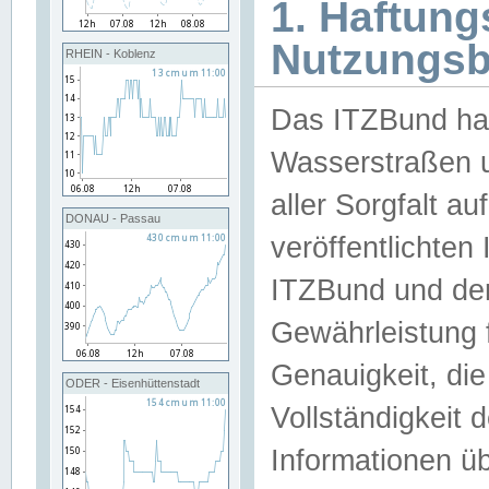
1. Haftun
Nutzungs
RHEIN - Koblenz
Das ITZBund han
Wasserstraßen u
aller Sorgfalt au
DONAU - Passau
veröffentlichte
ITZBund und de
Gewährleistung fü
Genauigkeit, die 
ODER - Eisenhüttenstadt
Vollständigkeit
Informationen 