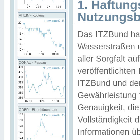
1. Haftun
Nutzungs
RHEIN - Koblenz
Das ITZBund han
Wasserstraßen u
aller Sorgfalt au
DONAU - Passau
veröffentlichte
ITZBund und de
Gewährleistung fü
Genauigkeit, die 
ODER - Eisenhüttenstadt
Vollständigkeit
Informationen 