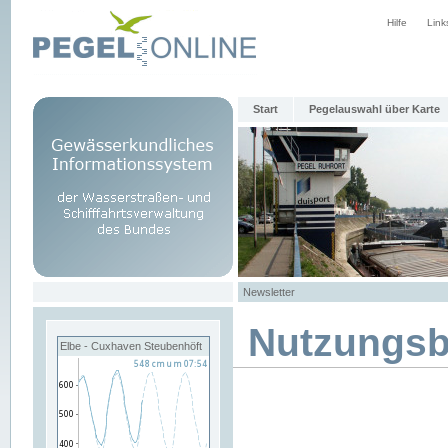
Hilfe
Link
Start
Pegelauswahl über Karte
Newsletter
Nutzungs
Elbe - Cuxhaven Steubenhöft