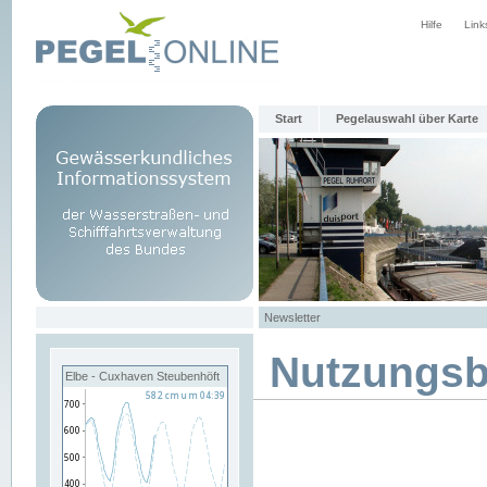
Hilfe
Link
Start
Pegelauswahl über Karte
Newsletter
Nutzungs
Elbe - Cuxhaven Steubenhöft