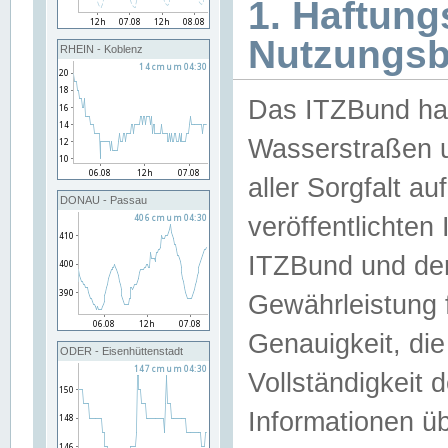
1. Haftun
Nutzungs
RHEIN - Koblenz
Das ITZBund han
Wasserstraßen u
aller Sorgfalt au
DONAU - Passau
veröffentlichte
ITZBund und de
Gewährleistung fü
Genauigkeit, die 
ODER - Eisenhüttenstadt
Vollständigkeit
Informationen 