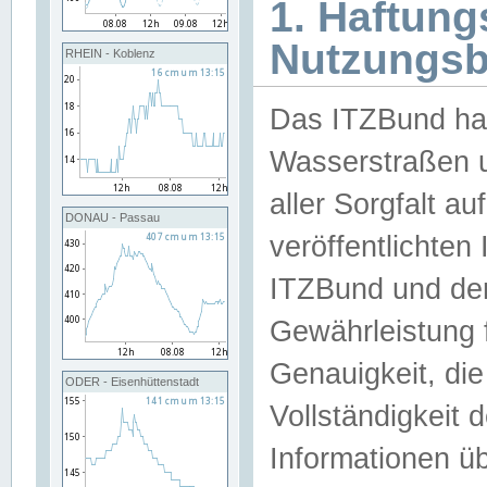
1. Haftun
Nutzungs
RHEIN - Koblenz
Das ITZBund han
Wasserstraßen u
aller Sorgfalt au
DONAU - Passau
veröffentlichte
ITZBund und de
Gewährleistung fü
Genauigkeit, die 
ODER - Eisenhüttenstadt
Vollständigkeit
Informationen 