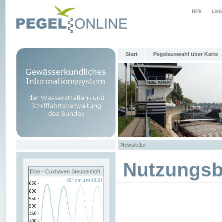
Hilfe
Link
Start
Pegelauswahl über Karte
Newsletter
Nutzungs
Elbe - Cuxhaven Steubenhöft