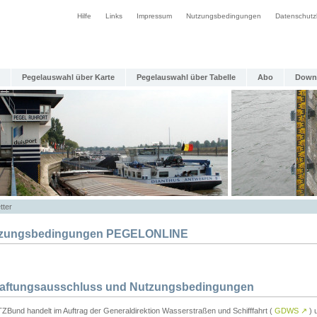
Hilfe
Links
Impressum
Nutzungsbedingungen
Datenschutz
Pegelauswahl über Karte
Pegelauswahl über Tabelle
Abo
Down
tter
zungsbedingungen PEGELONLINE
Haftungsausschluss und Nutzungsbedingungen
TZBund handelt im Auftrag der Generaldirektion Wasserstraßen und Schifffahrt (
GDWS
↗
) u