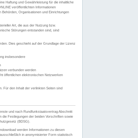
e Haftung und Gewährleistung für die inhaltliche
ELONLINE veröffentlichten Informationen
n Behörden, Organisationen und Einrichtungen
ieller Art, die aus der Nutzung bzw.
hnische Störungen entstanden sind, sind
rden. Dies geschieht auf der Grundlage der Lizenz
zung insbesondere
n
ätzen verbunden werden
ht öffentlichen elektronischen Netzwerken
n. Für den Inhalt der verlinkten Seiten sind
ienste und nach Rundfunkstaatsvertrag Abschnitt
 die Festlegungen der beiden Vorschriften sowie
hutzgesetz (BDSG).
endownload werden Informationen zu diesen
usschließlich in anonymisierter Form statistisch