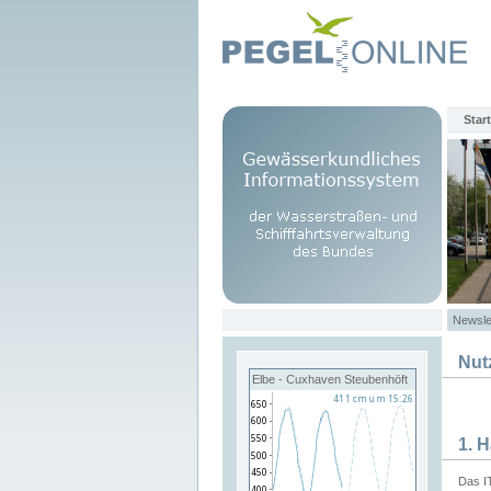
Start
Newsle
Nut
Elbe - Cuxhaven Steubenhöft
1. 
Das I