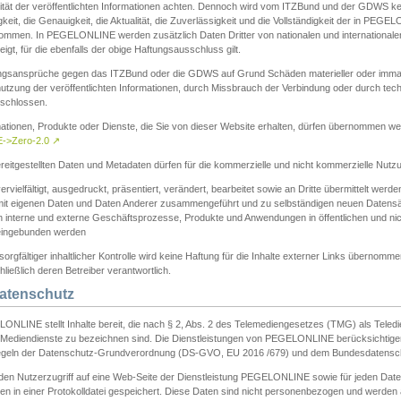
ität der veröffentlichten Informationen achten. Dennoch wird vom ITZBund und der GDWS kein
gkeit, die Genauigkeit, die Aktualität, die Zuverlässigkeit und die Vollständigkeit der in PEG
ommen. In PEGELONLINE werden zusätzlich Daten Dritter von nationalen und internationale
igt, für die ebenfalls der obige Haftungsausschluss gilt.
ngsansprüche gegen das ITZBund oder die GDWS auf Grund Schäden materieller oder immater
utzung der veröffentlichten Informationen, durch Missbrauch der Verbindung oder durch tec
schlossen.
mationen, Produkte oder Dienste, die Sie von dieser Website erhalten, dürfen übernommen we
->Zero-2.0
↗
reitgestellten Daten und Metadaten dürfen für die kommerzielle und nicht kommerzielle Nut
ervielfältigt, ausgedruckt, präsentiert, verändert, bearbeitet sowie an Dritte übermittelt werde
mit eigenen Daten und Daten Anderer zusammengeführt und zu selbständigen neuen Datens
in interne und externe Geschäftsprozesse, Produkte und Anwendungen in öffentlichen und nic
eingebunden werden
sorgfältiger inhaltlicher Kontrolle wird keine Haftung für die Inhalte externer Links übernomme
ließlich deren Betreiber verantwortlich.
Datenschutz
ONLINE stellt Inhalte bereit, die nach § 2, Abs. 2 des Telemediengesetzes (TMG) als Teled
s Mediendienste zu bezeichnen sind. Die Dienstleistungen von PEGELONLINE berücksichtigen
egeln der Datenschutz-Grundverordnung (DS-GVO, EU 2016 /679) und dem Bundesdatensc
eden Nutzerzugriff auf eine Web-Seite der Dienstleistung PEGELONLINE sowie für jeden Dat
en in einer Protokolldatei gespeichert. Diese Daten sind nicht personenbezogen und werden a