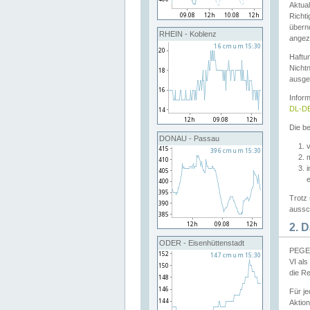
Aktual
Richti
übern
RHEIN - Koblenz
angeze
Haftu
Nichtn
ausge
Infor
DL-DE
Die be
DONAU - Passau
v
Trotz 
aussch
2. 
ODER - Eisenhüttenstadt
PEGEL
VI al
die R
Für j
Aktion