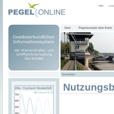
Hilfe
Link
Start
Pegelauswahl über Karte
Newsletter
Nutzungs
Elbe - Cuxhaven Steubenhöft