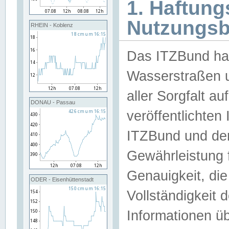
1. Haftun
Nutzungs
RHEIN - Koblenz
Das ITZBund han
Wasserstraßen u
aller Sorgfalt au
DONAU - Passau
veröffentlichte
ITZBund und de
Gewährleistung fü
Genauigkeit, die 
ODER - Eisenhüttenstadt
Vollständigkeit
Informationen 