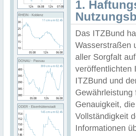
1. Haftun
Nutzungs
RHEIN - Koblenz
Das ITZBund han
Wasserstraßen u
aller Sorgfalt au
DONAU - Passau
veröffentlichte
ITZBund und de
Gewährleistung fü
Genauigkeit, die 
ODER - Eisenhüttenstadt
Vollständigkeit
Informationen 