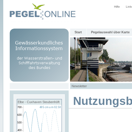
Hilfe
Link
Start
Pegelauswahl über Karte
Newsletter
Nutzungs
Elbe - Cuxhaven Steubenhöft