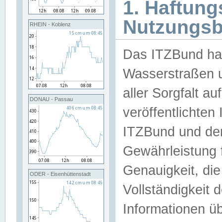
1. Haftun
Nutzungs
RHEIN - Koblenz
Das ITZBund han
Wasserstraßen u
aller Sorgfalt au
DONAU - Passau
veröffentlichte
ITZBund und de
Gewährleistung fü
Genauigkeit, die 
ODER - Eisenhüttenstadt
Vollständigkeit
Informationen 