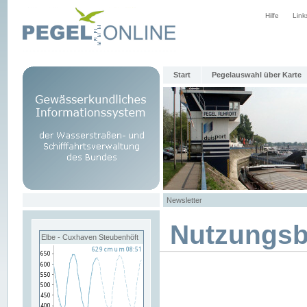
Hilfe
Link
Start
Pegelauswahl über Karte
Newsletter
Nutzungs
Elbe - Cuxhaven Steubenhöft