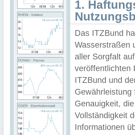
1. Haftun
Nutzungs
RHEIN - Koblenz
Das ITZBund han
Wasserstraßen u
aller Sorgfalt au
DONAU - Passau
veröffentlichte
ITZBund und de
Gewährleistung fü
Genauigkeit, die 
ODER - Eisenhüttenstadt
Vollständigkeit
Informationen 