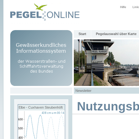
Hilfe
Link
Start
Pegelauswahl über Karte
Newsletter
Nutzungs
Elbe - Cuxhaven Steubenhöft