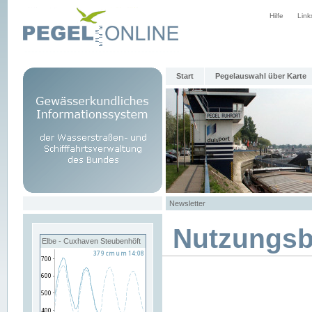
Hilfe
Link
Start
Pegelauswahl über Karte
Newsletter
Nutzungs
Elbe - Cuxhaven Steubenhöft