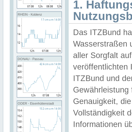
1. Haftun
Nutzungs
RHEIN - Koblenz
Das ITZBund han
Wasserstraßen u
aller Sorgfalt au
DONAU - Passau
veröffentlichte
ITZBund und de
Gewährleistung fü
Genauigkeit, die 
ODER - Eisenhüttenstadt
Vollständigkeit
Informationen 