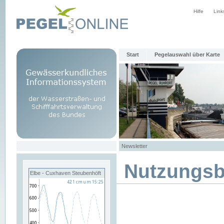
Hilfe
Link
Start
Pegelauswahl über Karte
Newsletter
Nutzungs
Elbe - Cuxhaven Steubenhöft