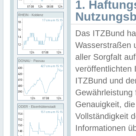
1. Haftun
Nutzungs
RHEIN - Koblenz
Das ITZBund han
Wasserstraßen u
aller Sorgfalt au
DONAU - Passau
veröffentlichte
ITZBund und de
Gewährleistung fü
Genauigkeit, die 
ODER - Eisenhüttenstadt
Vollständigkeit
Informationen 