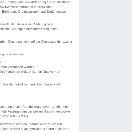
e Haftung und Gewährleistung für die inhaltliche
ELONLINE veröffentlichten Informationen
n Behörden, Organisationen und Einrichtungen
ieller Art, die aus der Nutzung bzw.
hnische Störungen entstanden sind, sind
rden. Dies geschieht auf der Grundlage der Lizenz
zung insbesondere
n
ätzen verbunden werden
ht öffentlichen elektronischen Netzwerken
n. Für den Inhalt der verlinkten Seiten sind
ienste und nach Rundfunkstaatsvertrag Abschnitt
 die Festlegungen der beiden Vorschriften sowie
hutzgesetz (BDSG).
endownload werden Informationen zu diesen
usschließlich in anonymisierter Form statistisch