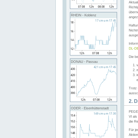
Aktual
Richti
übern
RHEIN - Koblenz
angeze
Haftu
Nichtn
ausge
Infor
DL-DE
Die be
DONAU - Passau
v
Trotz 
aussch
2. 
ODER - Eisenhüttenstadt
PEGEL
VI al
die R
Für j
Aktion