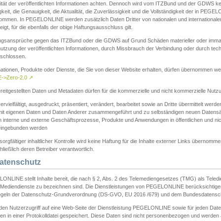
ität der veröffentlichten Informationen achten. Dennoch wird vom ITZBund und der GDWS kein
gkeit, die Genauigkeit, die Aktualität, die Zuverlässigkeit und die Vollständigkeit der in PEG
ommen. In PEGELONLINE werden zusätzlich Daten Dritter von nationalen und internationale
igt, für die ebenfalls der obige Haftungsausschluss gilt.
ngsansprüche gegen das ITZBund oder die GDWS auf Grund Schäden materieller oder immater
utzung der veröffentlichten Informationen, durch Missbrauch der Verbindung oder durch tec
schlossen.
mationen, Produkte oder Dienste, die Sie von dieser Website erhalten, dürfen übernommen we
->Zero-2.0
↗
reitgestellten Daten und Metadaten dürfen für die kommerzielle und nicht kommerzielle Nut
ervielfältigt, ausgedruckt, präsentiert, verändert, bearbeitet sowie an Dritte übermittelt werde
mit eigenen Daten und Daten Anderer zusammengeführt und zu selbständigen neuen Datens
in interne und externe Geschäftsprozesse, Produkte und Anwendungen in öffentlichen und nic
eingebunden werden
sorgfältiger inhaltlicher Kontrolle wird keine Haftung für die Inhalte externer Links übernomme
ließlich deren Betreiber verantwortlich.
Datenschutz
ONLINE stellt Inhalte bereit, die nach § 2, Abs. 2 des Telemediengesetzes (TMG) als Teled
s Mediendienste zu bezeichnen sind. Die Dienstleistungen von PEGELONLINE berücksichtigen
egeln der Datenschutz-Grundverordnung (DS-GVO, EU 2016 /679) und dem Bundesdatensc
eden Nutzerzugriff auf eine Web-Seite der Dienstleistung PEGELONLINE sowie für jeden Dat
en in einer Protokolldatei gespeichert. Diese Daten sind nicht personenbezogen und werden a