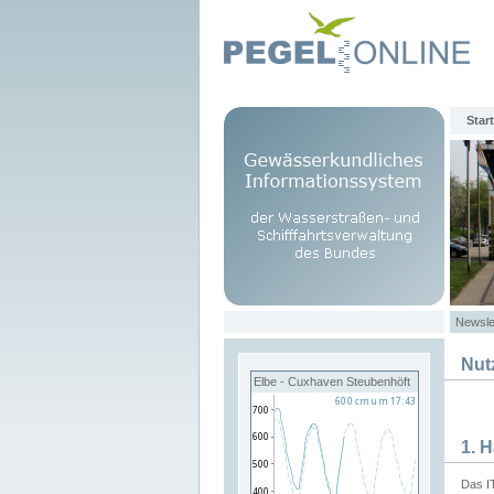
Start
Newsle
Nut
Elbe - Cuxhaven Steubenhöft
1. 
Das I