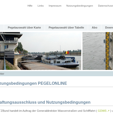
Hilfe
Links
Impressum
Nutzungsbedingungen
Datenschutz
Pegelauswahl über Karte
Pegelauswahl über Tabelle
Abo
Down
tter
zungsbedingungen PEGELONLINE
Haftungsausschluss und Nutzungsbedingungen
TZBund handelt im Auftrag der Generaldirektion Wasserstraßen und Schifffahrt (
GDWS
↗
) u