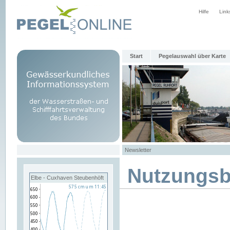
Hilfe
Link
Start
Pegelauswahl über Karte
Newsletter
Nutzungs
Elbe - Cuxhaven Steubenhöft