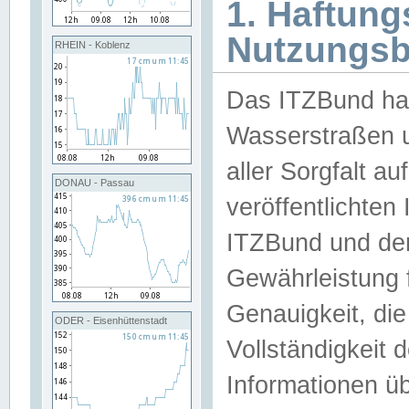
1. Haftun
Nutzungs
RHEIN - Koblenz
Das ITZBund han
Wasserstraßen u
aller Sorgfalt au
DONAU - Passau
veröffentlichte
ITZBund und de
Gewährleistung fü
Genauigkeit, die 
ODER - Eisenhüttenstadt
Vollständigkeit
Informationen 