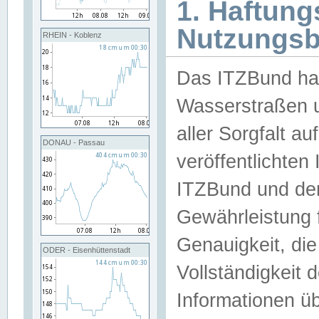
1. Haftun
Nutzungs
RHEIN - Koblenz
Das ITZBund han
Wasserstraßen u
aller Sorgfalt au
DONAU - Passau
veröffentlichte
ITZBund und de
Gewährleistung fü
Genauigkeit, die 
ODER - Eisenhüttenstadt
Vollständigkeit
Informationen 