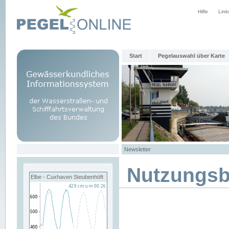
Hilfe
Link
Start
Pegelauswahl über Karte
Newsletter
Nutzungs
Elbe - Cuxhaven Steubenhöft