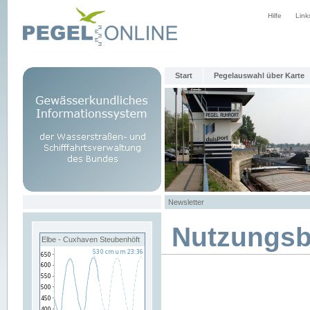
Hilfe
Link
Start
Pegelauswahl über Karte
Newsletter
Nutzungs
Elbe - Cuxhaven Steubenhöft