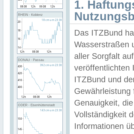
1. Haftun
Nutzungs
RHEIN - Koblenz
Das ITZBund han
Wasserstraßen u
aller Sorgfalt au
DONAU - Passau
veröffentlichte
ITZBund und de
Gewährleistung fü
Genauigkeit, die 
ODER - Eisenhüttenstadt
Vollständigkeit
Informationen 