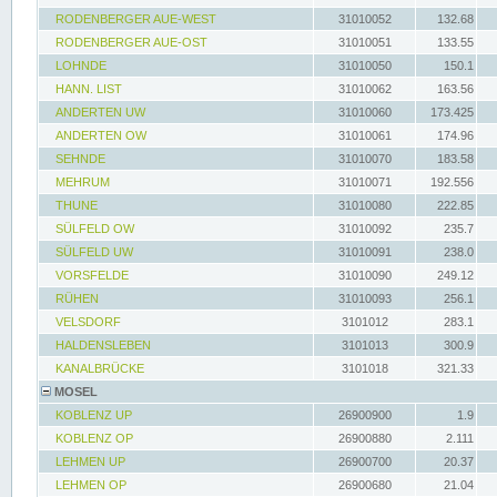
RODENBERGER AUE-WEST
31010052
132.68
RODENBERGER AUE-OST
31010051
133.55
LOHNDE
31010050
150.1
HANN. LIST
31010062
163.56
ANDERTEN UW
31010060
173.425
ANDERTEN OW
31010061
174.96
SEHNDE
31010070
183.58
MEHRUM
31010071
192.556
THUNE
31010080
222.85
SÜLFELD OW
31010092
235.7
SÜLFELD UW
31010091
238.0
VORSFELDE
31010090
249.12
RÜHEN
31010093
256.1
VELSDORF
3101012
283.1
HALDENSLEBEN
3101013
300.9
KANALBRÜCKE
3101018
321.33
MOSEL
KOBLENZ UP
26900900
1.9
KOBLENZ OP
26900880
2.111
LEHMEN UP
26900700
20.37
LEHMEN OP
26900680
21.04