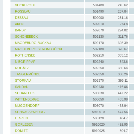
VOCKERODE
501480
245.62
ROSSLAU
501490
257.84
DESSAU
502000
261.16
AKEN
502010
274.8
BARBY
502070
294.82
SCHÖNEBECK
502130
311.76
MAGDEBURG-BUCKAU
502170
325.39
MAGDEBURG-STROMBRÜCKE
502180
326.67
ROTHENSEE
502210
333.12
NIEGRIPP AP
502240
343.6
ROGÄTZ
502250
350.64
TANGERMÜNDE
502350
388.26
STORKAU
502370
396.11
SANDAU
502430
416.06
SCHARLEUK
503030
447.22
WITTENBERGE
503050
453.98
MÜGGENDORF
503070
463.94
SCHNACKENBURG
5910010
474.56
LENZEN
503120
484.7
GORLEBEN
5910020
492.95
DÖMITZ
5910025
504.7