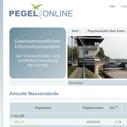
Hilfe
Link
Start
Pegelauswahl über Karte
Newsletter
Aktuelle Wasserstände
Pegelname
Pegelnummer
km
ALLER
CELLE
48300105
1.74