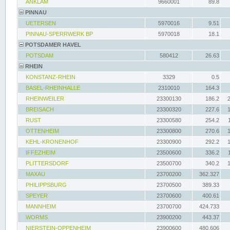
ANKLAM
9660001
89.8
PINNAU
UETERSEN
5970016
9.51
PINNAU-SPERRWERK BP
5970018
18.1
POTSDAMER HAVEL
POTSDAM
580412
26.63
RHEIN
KONSTANZ-RHEIN
3329
0.5
BASEL-RHEINHALLE
2310010
164.3
RHEINWEILER
23300130
186.2
BREISACH
23300320
227.6
RUST
23300580
254.2
OTTENHEIM
23300800
270.6
KEHL-KRONENHOF
23300900
292.2
IFFEZHEIM
23500600
336.2
PLITTERSDORF
23500700
340.2
MAXAU
23700200
362.327
PHILIPPSBURG
23700500
389.33
SPEYER
23700600
400.61
MANNHEIM
23700700
424.733
WORMS
23900200
443.37
NIERSTEIN-OPPENHEIM
23900600
480.606