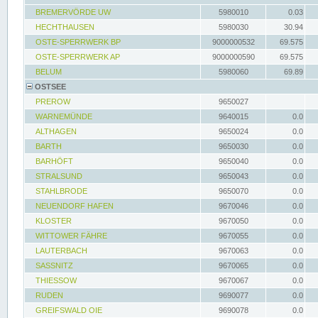
BREMERVÖRDE UW
5980010
0.03
HECHTHAUSEN
5980030
30.94
OSTE-SPERRWERK BP
9000000532
69.575
OSTE-SPERRWERK AP
9000000590
69.575
BELUM
5980060
69.89
OSTSEE
PREROW
9650027
WARNEMÜNDE
9640015
0.0
ALTHAGEN
9650024
0.0
BARTH
9650030
0.0
BARHÖFT
9650040
0.0
STRALSUND
9650043
0.0
STAHLBRODE
9650070
0.0
NEUENDORF HAFEN
9670046
0.0
KLOSTER
9670050
0.0
WITTOWER FÄHRE
9670055
0.0
LAUTERBACH
9670063
0.0
SASSNITZ
9670065
0.0
THIESSOW
9670067
0.0
RUDEN
9690077
0.0
GREIFSWALD OIE
9690078
0.0