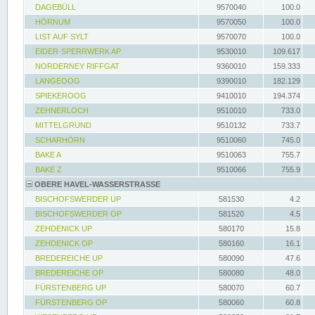
DAGEBÜLL
9570040
100.0
HÖRNUM
9570050
100.0
LIST AUF SYLT
9570070
100.0
EIDER-SPERRWERK AP
9530010
109.617
NORDERNEY RIFFGAT
9360010
159.333
LANGEOOG
9390010
182.129
SPIEKEROOG
9410010
194.374
ZEHNERLOCH
9510010
733.0
MITTELGRUND
9510132
733.7
SCHARHÖRN
9510060
745.0
BAKE A
9510063
755.7
BAKE Z
9510066
755.9
OBERE HAVEL-WASSERSTRASSE
BISCHOFSWERDER UP
581530
4.2
BISCHOFSWERDER OP
581520
4.5
ZEHDENICK UP
580170
15.8
ZEHDENICK OP
580160
16.1
BREDEREICHE UP
580090
47.6
BREDEREICHE OP
580080
48.0
FÜRSTENBERG UP
580070
60.7
FÜRSTENBERG OP
580060
60.8