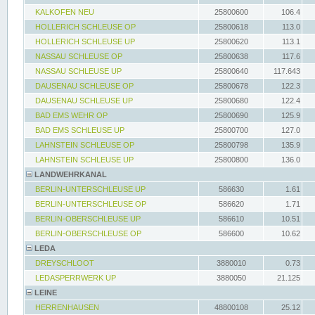
KALKOFEN NEU
25800600
106.4
HOLLERICH SCHLEUSE OP
25800618
113.0
HOLLERICH SCHLEUSE UP
25800620
113.1
NASSAU SCHLEUSE OP
25800638
117.6
NASSAU SCHLEUSE UP
25800640
117.643
DAUSENAU SCHLEUSE OP
25800678
122.3
DAUSENAU SCHLEUSE UP
25800680
122.4
BAD EMS WEHR OP
25800690
125.9
BAD EMS SCHLEUSE UP
25800700
127.0
LAHNSTEIN SCHLEUSE OP
25800798
135.9
LAHNSTEIN SCHLEUSE UP
25800800
136.0
LANDWEHRKANAL
BERLIN-UNTERSCHLEUSE UP
586630
1.61
BERLIN-UNTERSCHLEUSE OP
586620
1.71
BERLIN-OBERSCHLEUSE UP
586610
10.51
BERLIN-OBERSCHLEUSE OP
586600
10.62
LEDA
DREYSCHLOOT
3880010
0.73
LEDASPERRWERK UP
3880050
21.125
LEINE
HERRENHAUSEN
48800108
25.12