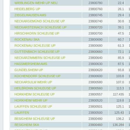
WIEBLINGEN WEHR UP NEU
23800780
22.4
HEIDELBERG UP
23800760
26.1
ZIEGELHAUSEN AMS
23800745
29.4
NECKARGEMÜND SCHLEUSE UP
23800740
30.8
NECKARSTEINACH SCHLEUSE UP
23800720
39.1
HIRSCHHORN SCHLEUSE UP
23800700
47.5
ROCKENAU SKA
23800690
60.7
ROCKENAU SCHLEUSE UP
23800680
61.3
GUTTENBACH SCHLEUSE UP
23800660
72.1
NECKARZIMMERN SCHLEUSE UP
23800640
85.9
HASSMERSHEIM AMS
23800630
87.5
GUNDELSHEIM UP
23800620
93.8
KOCHENDORF SCHLEUSE UP
23800600
103.8
NECKARSULM WEHR UP
23800580
107.0
HEILBRONN SCHLEUSE UP
23800560
113.3
HORKHEIM SCHLEUSE UP
23800557
117.435
HORKHEIM WEHR UP
23800520
119.8
LAUFFEN SCHLEUSE UP
23800501
125.1
LAUFFEN
23800500
125.43
BESIGHEIM SCHLEUSE UP
23800480
136.2
BESIGHEIM SKA
23800460
136.284