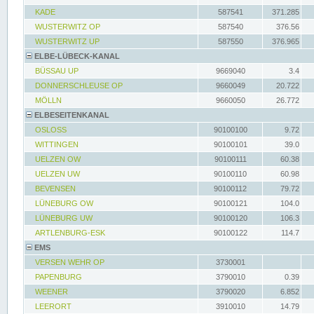
KADE
587541
371.285
WUSTERWITZ OP
587540
376.56
WUSTERWITZ UP
587550
376.965
ELBE-LÜBECK-KANAL
BÜSSAU UP
9669040
3.4
DONNERSCHLEUSE OP
9660049
20.722
MÖLLN
9660050
26.772
ELBESEITENKANAL
OSLOSS
90100100
9.72
WITTINGEN
90100101
39.0
UELZEN OW
90100111
60.38
UELZEN UW
90100110
60.98
BEVENSEN
90100112
79.72
LÜNEBURG OW
90100121
104.0
LÜNEBURG UW
90100120
106.3
ARTLENBURG-ESK
90100122
114.7
EMS
VERSEN WEHR OP
3730001
PAPENBURG
3790010
0.39
WEENER
3790020
6.852
LEERORT
3910010
14.79