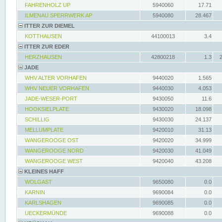
FAHRENHOLZ UP
5940060
17.71
ILMENAU SPERRWERK AP
5940080
28.467
ITTER ZUR DIEMEL
KOTTHAUSEN
44100013
3.4
ITTER ZUR EDER
HERZHAUSEN
42800218
1.3
JADE
WHV ALTER VORHAFEN
9440020
1.565
WHV NEUER VORHAFEN
9440030
4.053
JADE-WESER-PORT
9430050
11.6
HOOKSIELPLATE
9430020
18.098
SCHILLIG
9430030
24.137
MELLUMPLATE
9420010
31.13
WANGEROOGE OST
9420020
34.999
WANGEROOGE NORD
9420030
41.049
WANGEROOGE WEST
9420040
43.208
KLEINES HAFF
WOLGAST
9650080
0.0
KARNIN
9690084
0.0
KARLSHAGEN
9690085
0.0
UECKERMÜNDE
9690088
0.0