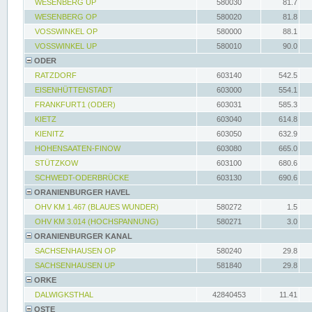
WESENBERG UP
580030
81.7
WESENBERG OP
580020
81.8
VOSSWINKEL OP
580000
88.1
VOSSWINKEL UP
580010
90.0
ODER
RATZDORF
603140
542.5
EISENHÜTTENSTADT
603000
554.1
FRANKFURT1 (ODER)
603031
585.3
KIETZ
603040
614.8
KIENITZ
603050
632.9
HOHENSAATEN-FINOW
603080
665.0
STÜTZKOW
603100
680.6
SCHWEDT-ODERBRÜCKE
603130
690.6
ORANIENBURGER HAVEL
OHV KM 1.467 (BLAUES WUNDER)
580272
1.5
OHV KM 3.014 (HOCHSPANNUNG)
580271
3.0
ORANIENBURGER KANAL
SACHSENHAUSEN OP
580240
29.8
SACHSENHAUSEN UP
581840
29.8
ORKE
DALWIGKSTHAL
42840453
11.41
OSTE