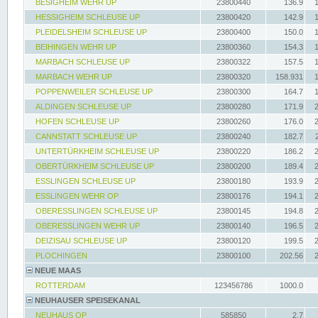
BESIGHEIM WEHR UP
23800440
136.9
HESSIGHEIM SCHLEUSE UP
23800420
142.9
PLEIDELSHEIM SCHLEUSE UP
23800400
150.0
BEIHINGEN WEHR UP
23800360
154.3
MARBACH SCHLEUSE UP
23800322
157.5
MARBACH WEHR UP
23800320
158.931
POPPENWEILER SCHLEUSE UP
23800300
164.7
ALDINGEN SCHLEUSE UP
23800280
171.9
HOFEN SCHLEUSE UP
23800260
176.0
CANNSTATT SCHLEUSE UP
23800240
182.7
UNTERTÜRKHEIM SCHLEUSE UP
23800220
186.2
OBERTÜRKHEIM SCHLEUSE UP
23800200
189.4
ESSLINGEN SCHLEUSE UP
23800180
193.9
ESSLINGEN WEHR OP
23800176
194.1
OBERESSLINGEN SCHLEUSE UP
23800145
194.8
OBERESSLINGEN WEHR UP
23800140
196.5
DEIZISAU SCHLEUSE UP
23800120
199.5
PLOCHINGEN
23800100
202.56
NEUE MAAS
ROTTERDAM
123456786
1000.0
NEUHAUSER SPEISEKANAL
NEUHAUS OP
585850
2.7