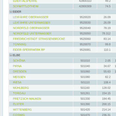
EDERTALSPERRE
42800310
49.2
SCHMITTLOTHEIM
42800309
74.5
EIDER
LEXFÄHRE OBERWASSER
9520020
26.09
LEXFÄHRE UNTERWASSER
9520030
26.09
NORDFELD OBERWASSER
9520040
78.19
NORDFELD UNTERWASSER
9520050
78.312
FRIEDRICHSTADT STRASSENBRÜCKE
9520060
83.14
TÖNNING
9520070
99.8
EIDER-SPERRWERK BP
9520081
110.1
ELBE
SCHÖNA
501010
2.05
PIRNA
501040
34.67
DRESDEN
501060
55.63
MEISSEN
501080
82.2
RIESA
501110
108.4
MÜHLBERG
501160
128.02
TORGAU
501261
154.15
PRETZSCH-MAUKEN
501330
184.45
ELSTER
501390
200.15
WITTENBERG
501420
214.14
COSWIG
501470
236.31