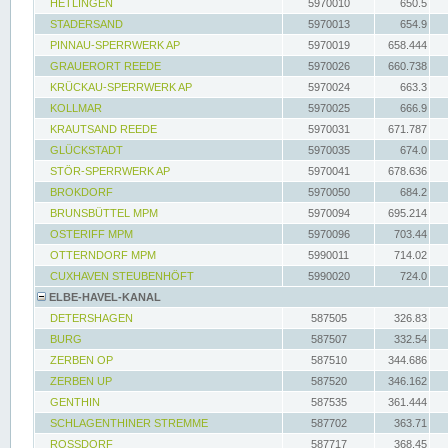
HETLINGEN
5970010
650.5
STADERSAND
5970013
654.9
PINNAU-SPERRWERK AP
5970019
658.444
GRAUERORT REEDE
5970026
660.738
KRÜCKAU-SPERRWERK AP
5970024
663.3
KOLLMAR
5970025
666.9
KRAUTSAND REEDE
5970031
671.787
GLÜCKSTADT
5970035
674.0
STÖR-SPERRWERK AP
5970041
678.636
BROKDORF
5970050
684.2
BRUNSBÜTTEL MPM
5970094
695.214
OSTERIFF MPM
5970096
703.44
OTTERNDORF MPM
5990011
714.02
CUXHAVEN STEUBENHÖFT
5990020
724.0
ELBE-HAVEL-KANAL
DETERSHAGEN
587505
326.83
BURG
587507
332.54
ZERBEN OP
587510
344.686
ZERBEN UP
587520
346.162
GENTHIN
587535
361.444
SCHLAGENTHINER STREMME
587702
363.71
ROSSDORF
587717
368.45