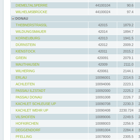
DIEMELTALSPERRE
44100104
90.6
WILHELMSBRÜCKE
44100024
97.4
DONAU
THEBNERSTRASSL
42015
1879.2
WILDUNGSMAUER
42014
1894.7
KORNEUBURG
42013
1941.5
DÜRNSTEIN
42012
2009.2
KIENSTOCK
42011
2015.2
GREIN
420091
2079.1
MAUTHAUSEN
42009
2111.0
WILHERING
420061
2144.1
ERLAU
10096001
2214.5
ACHLEITEN
10094006
2223.1
PASSAU ILZSTADT
10092000
2225.2
PASSAU DONAU
10091008
2226.7
KACHLET SCHLEUSE UP
10090708
2230.3
KACHLET WEHR UP
10090408
2230.724
VILSHOFEN
10089006
2249.5
HOFKIRCHEN
10088003
2256.9
DEGGENDORF
10081004
2284.4
PFELLING
10078000
2305.5