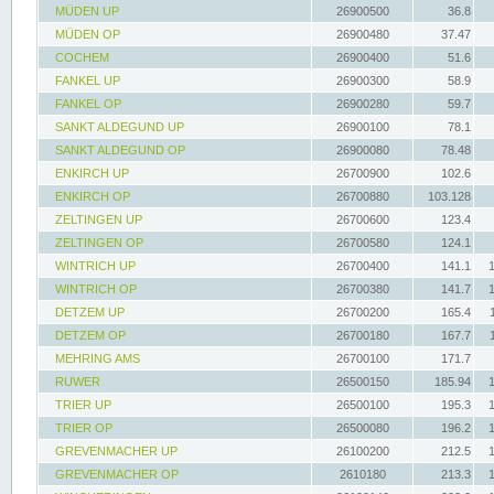
MÜDEN UP
26900500
36.8
MÜDEN OP
26900480
37.47
COCHEM
26900400
51.6
FANKEL UP
26900300
58.9
FANKEL OP
26900280
59.7
SANKT ALDEGUND UP
26900100
78.1
SANKT ALDEGUND OP
26900080
78.48
ENKIRCH UP
26700900
102.6
ENKIRCH OP
26700880
103.128
ZELTINGEN UP
26700600
123.4
ZELTINGEN OP
26700580
124.1
WINTRICH UP
26700400
141.1
WINTRICH OP
26700380
141.7
DETZEM UP
26700200
165.4
DETZEM OP
26700180
167.7
MEHRING AMS
26700100
171.7
RUWER
26500150
185.94
TRIER UP
26500100
195.3
TRIER OP
26500080
196.2
GREVENMACHER UP
26100200
212.5
GREVENMACHER OP
2610180
213.3