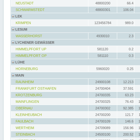
NEUSTADT
48800200
66.4
SCHWARMSTEDT
48800301
106.04
LEK
KRIMPEN
123456784
989.0
LESUM
WASSERHORST
4930010
2.3
LYCHENER GEWÄSSER
HIMMELPFORT UP
581120
0.2
HIMMELPFORT OP
581110
0.3
LÜHE
HORNEBURG
5960020
0.25
MAIN
RAUNHEIM
24900108
12.213
FRANKFURT OSTHAFEN
24700404
37.591
KROTZENBURG
24700335
63.23
MAINFLINGEN
24700325
76.43
OBERNAU
24700302
92.385
KLEINHEUBACH
24700200
121.7
FAULBACH
24700109
146.6
WERTHEIM
24709089
156.96
STEINBACH
24500100
200.52