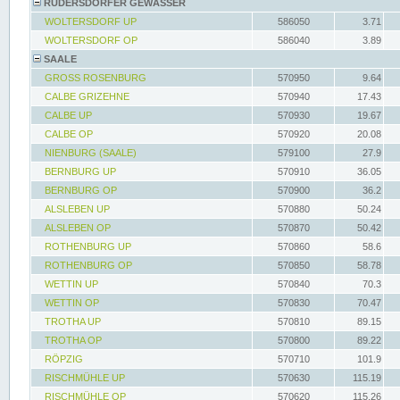
RÜDERSDORFER GEWÄSSER
WOLTERSDORF UP
586050
3.71
WOLTERSDORF OP
586040
3.89
SAALE
GROSS ROSENBURG
570950
9.64
CALBE GRIZEHNE
570940
17.43
CALBE UP
570930
19.67
CALBE OP
570920
20.08
NIENBURG (SAALE)
579100
27.9
BERNBURG UP
570910
36.05
BERNBURG OP
570900
36.2
ALSLEBEN UP
570880
50.24
ALSLEBEN OP
570870
50.42
ROTHENBURG UP
570860
58.6
ROTHENBURG OP
570850
58.78
WETTIN UP
570840
70.3
WETTIN OP
570830
70.47
TROTHA UP
570810
89.15
TROTHA OP
570800
89.22
RÖPZIG
570710
101.9
RISCHMÜHLE UP
570630
115.19
RISCHMÜHLE OP
570620
115.26