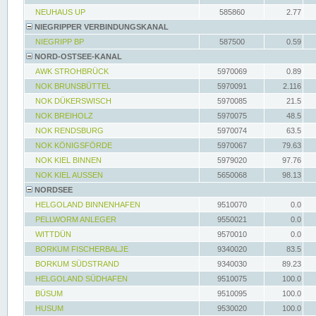
NEUHAUS UP
585860
2.77
NIEGRIPPER VERBINDUNGSKANAL
NIEGRIPP BP
587500
0.59
NORD-OSTSEE-KANAL
AWK STROHBRÜCK
5970069
0.89
NOK BRUNSBÜTTEL
5970091
2.116
NOK DÜKERSWISCH
5970085
21.5
NOK BREIHOLZ
5970075
48.5
NOK RENDSBURG
5970074
63.5
NOK KÖNIGSFÖRDE
5970067
79.63
NOK KIEL BINNEN
5979020
97.76
NOK KIEL AUSSEN
5650068
98.13
NORDSEE
HELGOLAND BINNENHAFEN
9510070
0.0
PELLWORM ANLEGER
9550021
0.0
WITTDÜN
9570010
0.0
BORKUM FISCHERBALJE
9340020
83.5
BORKUM SÜDSTRAND
9340030
89.23
HELGOLAND SÜDHAFEN
9510075
100.0
BÜSUM
9510095
100.0
HUSUM
9530020
100.0