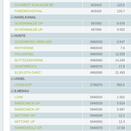
SCHWEDT SCHLEUSE BP
603410
123.5
FRIEDRICHSTHAL
603420
133.7
HAVELKANAL
SCHÖNWALDE OP
587050
8.676
SCHÖNWALDE UP
587060
9.002
HUNTE
OLDENBURG-DRIELAKE
4960030
0.547
REITHÖRNE
4960040
7.6
HOLLERSIEL
4960050
11.535
BUTTELERHÖRNE
4960060
14.249
HUNTEBRÜCK
4960070
17.8
ELSFLETH OHRT
4960080
21.493
IJSSEL
IJSSELKOP
2790070
880.0
ILMENAU
LÜNE
5940020
1.501
BARDOWICK OP
5940029
5.624
BARDOWICK UP
5940030
5.687
WITTORF OP
5940049
12.2
WITTORF UP
5940050
12.3
FAHRENHOLZ OP
5940070
17.64