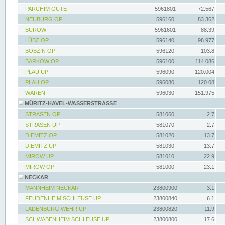
PARCHIM GÜTE
5961801
72.567
NEUBURG OP
596160
83.362
BUROW
5961601
88.39
LÜBZ OP
596140
98.977
BOBZIN OP
596120
103.8
BARKOW OP
596100
114.086
PLAU UP
596090
120.004
PLAU OP
596080
120.08
WAREN
596030
151.975
MÜRITZ-HAVEL-WASSERSTRASSE
STRASEN OP
581060
2.7
STRASEN UP
581070
2.7
DIEMITZ OP
581020
13.7
DIEMITZ UP
581030
13.7
MIROW UP
581010
22.9
MIROW OP
581000
23.1
NECKAR
MANNHEIM NECKAR
23800900
3.1
FEUDENHEIM SCHLEUSE UP
23800840
6.1
LADENBURG WEHR UP
23800820
11.9
SCHWABENHEIM SCHLEUSE UP
23800800
17.6