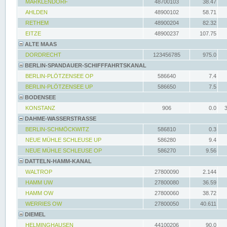
MARKLENDORF
48700103
38.47
AHLDEN
48900102
58.71
RETHEM
48900204
82.32
EITZE
48900237
107.75
ALTE MAAS
DORDRECHT
123456785
975.0
BERLIN-SPANDAUER-SCHIFFFAHRTSKANAL
BERLIN-PLÖTZENSEE OP
586640
7.4
BERLIN-PLÖTZENSEE UP
586650
7.5
BODENSEE
KONSTANZ
906
0.0
DAHME-WASSERSTRASSE
BERLIN-SCHMÖCKWITZ
586810
0.3
NEUE MÜHLE SCHLEUSE UP
586280
9.4
NEUE MÜHLE SCHLEUSE OP
586270
9.56
DATTELN-HAMM-KANAL
WALTROP
27800090
2.144
HAMM UW
27800080
36.59
HAMM OW
27800060
38.72
WERRIES OW
27800050
40.611
DIEMEL
HELMINGHAUSEN
44100206
90.0