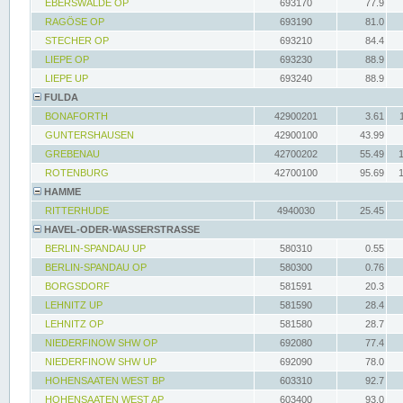
EBERSWALDE OP
693170
77.9
RAGÖSE OP
693190
81.0
STECHER OP
693210
84.4
LIEPE OP
693230
88.9
LIEPE UP
693240
88.9
FULDA
BONAFORTH
42900201
3.61
GUNTERSHAUSEN
42900100
43.99
GREBENAU
42700202
55.49
ROTENBURG
42700100
95.69
HAMME
RITTERHUDE
4940030
25.45
HAVEL-ODER-WASSERSTRASSE
BERLIN-SPANDAU UP
580310
0.55
BERLIN-SPANDAU OP
580300
0.76
BORGSDORF
581591
20.3
LEHNITZ UP
581590
28.4
LEHNITZ OP
581580
28.7
NIEDERFINOW SHW OP
692080
77.4
NIEDERFINOW SHW UP
692090
78.0
HOHENSAATEN WEST BP
603310
92.7
HOHENSAATEN WEST AP
603400
93.0