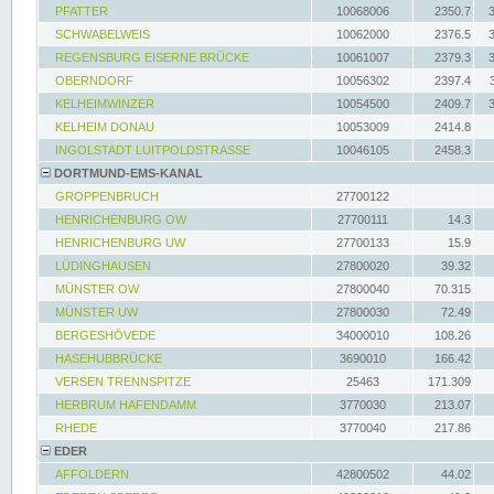
PFATTER
10068006
2350.7
SCHWABELWEIS
10062000
2376.5
REGENSBURG EISERNE BRÜCKE
10061007
2379.3
OBERNDORF
10056302
2397.4
KELHEIMWINZER
10054500
2409.7
KELHEIM DONAU
10053009
2414.8
INGOLSTADT LUITPOLDSTRASSE
10046105
2458.3
DORTMUND-EMS-KANAL
GROPPENBRUCH
27700122
HENRICHENBURG OW
27700111
14.3
HENRICHENBURG UW
27700133
15.9
LÜDINGHAUSEN
27800020
39.32
MÜNSTER OW
27800040
70.315
MÜNSTER UW
27800030
72.49
BERGESHÖVEDE
34000010
108.26
HASEHUBBRÜCKE
3690010
166.42
VERSEN TRENNSPITZE
25463
171.309
HERBRUM HAFENDAMM
3770030
213.07
RHEDE
3770040
217.86
EDER
AFFOLDERN
42800502
44.02