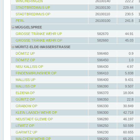
WINCHERINGEN
26100140
222.2
STADTBREDIMUS UP
26100130
229.44
STADTBREDIMUS OP
26100110
230.5
PERL
26100100
241.8
MÜGGELSPREE
GROSSE TRÄNKE WEHR UP
582670
44.91
GROSSE TRÄNKE WEHR OP
582660
45.03
MÜRITZ-ELDE-WASSERSTRASSE
DÖMITZ UP
596460
0.9
DÖMITZ OP
596450
1.0
NEU KALLISS OP
596430
4.97
FINDENWIRUNSHIER OP
596410
5.838
MALLISS UP
596400
9.431
MALLISS OP
596390
9.507
ELDENA OP
596370
18.004
GÜRITZ OP
596350
22.8
GRABOW OP
596330
30.849
KLEIN LAASCH WEHR OP
596300
42.718
NEUSTADT GLEWE OP
596280
46.197
LEWITZ OP
596250
50.599
GARWITZ UP
596230
60.655
MALCHOW WEHR OP
596200
65.201