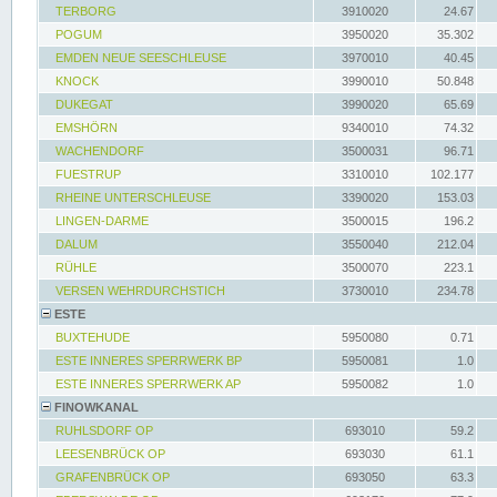
TERBORG
3910020
24.67
POGUM
3950020
35.302
EMDEN NEUE SEESCHLEUSE
3970010
40.45
KNOCK
3990010
50.848
DUKEGAT
3990020
65.69
EMSHÖRN
9340010
74.32
WACHENDORF
3500031
96.71
FUESTRUP
3310010
102.177
RHEINE UNTERSCHLEUSE
3390020
153.03
LINGEN-DARME
3500015
196.2
DALUM
3550040
212.04
RÜHLE
3500070
223.1
VERSEN WEHRDURCHSTICH
3730010
234.78
ESTE
BUXTEHUDE
5950080
0.71
ESTE INNERES SPERRWERK BP
5950081
1.0
ESTE INNERES SPERRWERK AP
5950082
1.0
FINOWKANAL
RUHLSDORF OP
693010
59.2
LEESENBRÜCK OP
693030
61.1
GRAFENBRÜCK OP
693050
63.3