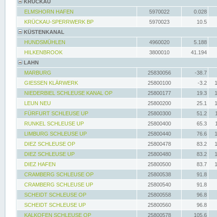
KRÜCKAU
ELMSHORN HAFEN
5970022
0.028
KRÜCKAU-SPERRWERK BP
5970023
10.5
KÜSTENKANAL
HUNDSMÜHLEN
4960020
5.188
HILKENBROOK
3800010
41.194
LAHN
MARBURG
25830056
-38.7
GIESSEN KLÄRWERK
25800100
-3.2
NIEDERBIEL SCHLEUSE KANAL OP
25800177
19.3
LEUN NEU
25800200
25.1
FÜRFURT SCHLEUSE UP
25800300
51.2
RUNKEL SCHLEUSE UP
25800400
65.3
LIMBURG SCHLEUSE UP
25800440
76.6
DIEZ SCHLEUSE OP
25800478
83.2
DIEZ SCHLEUSE UP
25800480
83.2
DIEZ HAFEN
25800500
83.7
CRAMBERG SCHLEUSE OP
25800538
91.8
CRAMBERG SCHLEUSE UP
25800540
91.8
SCHEIDT SCHLEUSE OP
25800558
96.8
SCHEIDT SCHLEUSE UP
25800560
96.8
KALKOFEN SCHLEUSE OP
25800578
105.6