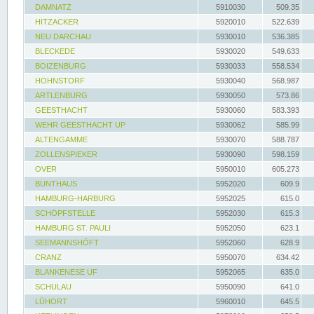
DAMNATZ
5910030
509.35
HITZACKER
5920010
522.639
NEU DARCHAU
5930010
536.385
BLECKEDE
5930020
549.633
BOIZENBURG
5930033
558.534
HOHNSTORF
5930040
568.987
ARTLENBURG
5930050
573.86
GEESTHACHT
5930060
583.393
WEHR GEESTHACHT UP
5930062
585.99
ALTENGAMME
5930070
588.787
ZOLLENSPIEKER
5930090
598.159
OVER
5950010
605.273
BUNTHAUS
5952020
609.9
HAMBURG-HARBURG
5952025
615.0
SCHÖPFSTELLE
5952030
615.3
HAMBURG ST. PAULI
5952050
623.1
SEEMANNSHÖFT
5952060
628.9
CRANZ
5950070
634.42
BLANKENESE UF
5952065
635.0
SCHULAU
5950090
641.0
LÜHORT
5960010
645.5