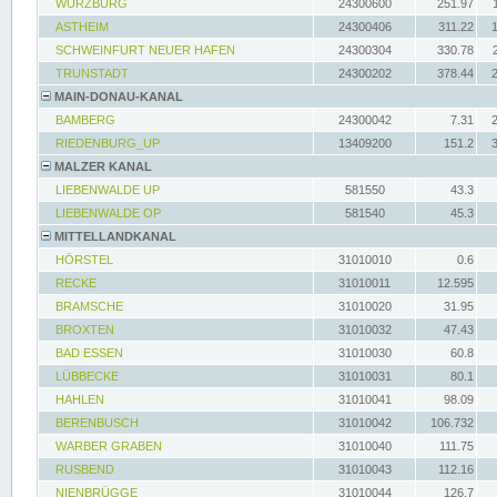
WÜRZBURG
24300600
251.97
ASTHEIM
24300406
311.22
SCHWEINFURT NEUER HAFEN
24300304
330.78
TRUNSTADT
24300202
378.44
MAIN-DONAU-KANAL
BAMBERG
24300042
7.31
RIEDENBURG_UP
13409200
151.2
MALZER KANAL
LIEBENWALDE UP
581550
43.3
LIEBENWALDE OP
581540
45.3
MITTELLANDKANAL
HÖRSTEL
31010010
0.6
RECKE
31010011
12.595
BRAMSCHE
31010020
31.95
BROXTEN
31010032
47.43
BAD ESSEN
31010030
60.8
LÜBBECKE
31010031
80.1
HAHLEN
31010041
98.09
BERENBUSCH
31010042
106.732
WARBER GRABEN
31010040
111.75
RUSBEND
31010043
112.16
NIENBRÜGGE
31010044
126.7