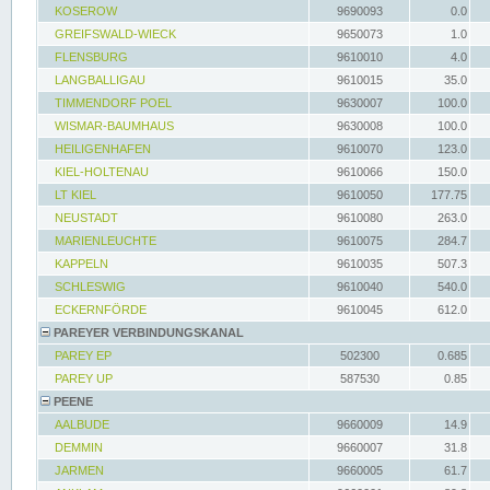
KOSEROW
9690093
0.0
GREIFSWALD-WIECK
9650073
1.0
FLENSBURG
9610010
4.0
LANGBALLIGAU
9610015
35.0
TIMMENDORF POEL
9630007
100.0
WISMAR-BAUMHAUS
9630008
100.0
HEILIGENHAFEN
9610070
123.0
KIEL-HOLTENAU
9610066
150.0
LT KIEL
9610050
177.75
NEUSTADT
9610080
263.0
MARIENLEUCHTE
9610075
284.7
KAPPELN
9610035
507.3
SCHLESWIG
9610040
540.0
ECKERNFÖRDE
9610045
612.0
PAREYER VERBINDUNGSKANAL
PAREY EP
502300
0.685
PAREY UP
587530
0.85
PEENE
AALBUDE
9660009
14.9
DEMMIN
9660007
31.8
JARMEN
9660005
61.7