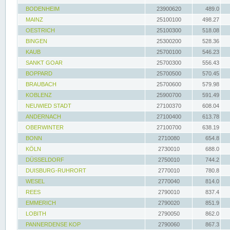
BODENHEIM
23900620
489.0
MAINZ
25100100
498.27
OESTRICH
25100300
518.08
BINGEN
25300200
528.36
KAUB
25700100
546.23
SANKT GOAR
25700300
556.43
BOPPARD
25700500
570.45
BRAUBACH
25700600
579.98
KOBLENZ
25900700
591.49
NEUWIED STADT
27100370
608.04
ANDERNACH
27100400
613.78
OBERWINTER
27100700
638.19
BONN
2710080
654.8
KÖLN
2730010
688.0
DÜSSELDORF
2750010
744.2
DUISBURG-RUHRORT
2770010
780.8
WESEL
2770040
814.0
REES
2790010
837.4
EMMERICH
2790020
851.9
LOBITH
2790050
862.0
PANNERDENSE KOP
2790060
867.3