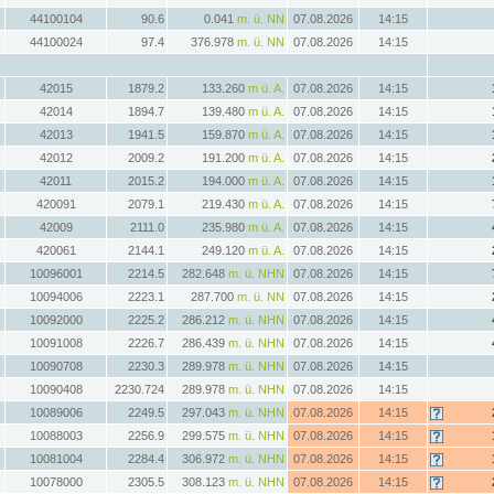
44100104
90.6
0.041
m. ü. NN
07.08.2026
14:15
44100024
97.4
376.978
m. ü. NN
07.08.2026
14:15
42015
1879.2
133.260
m ü. A.
07.08.2026
14:15
42014
1894.7
139.480
m ü. A.
07.08.2026
14:15
42013
1941.5
159.870
m ü. A.
07.08.2026
14:15
42012
2009.2
191.200
m ü. A.
07.08.2026
14:15
42011
2015.2
194.000
m ü. A.
07.08.2026
14:15
420091
2079.1
219.430
m ü. A.
07.08.2026
14:15
42009
2111.0
235.980
m ü. A.
07.08.2026
14:15
420061
2144.1
249.120
m ü. A.
07.08.2026
14:15
10096001
2214.5
282.648
m. ü. NHN
07.08.2026
14:15
10094006
2223.1
287.700
m. ü. NN
07.08.2026
14:15
10092000
2225.2
286.212
m. ü. NHN
07.08.2026
14:15
10091008
2226.7
286.439
m. ü. NHN
07.08.2026
14:15
10090708
2230.3
289.978
m. ü. NHN
07.08.2026
14:15
10090408
2230.724
289.978
m. ü. NHN
07.08.2026
14:15
10089006
2249.5
297.043
m. ü. NHN
07.08.2026
14:15
10088003
2256.9
299.575
m. ü. NHN
07.08.2026
14:15
10081004
2284.4
306.972
m. ü. NHN
07.08.2026
14:15
10078000
2305.5
308.123
m. ü. NHN
07.08.2026
14:15