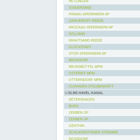
HETLINGEN
STADERSAND
PINNAU-SPERRWERK AP
GRAUERORT REEDE
KRÜCKAU-SPERRWERK AP
KOLLMAR
KRAUTSAND REEDE
GLÜCKSTADT
STÖR-SPERRWERK AP
BROKDORF
BRUNSBÜTTEL MPM
OSTERIFF MPM
OTTERNDORF MPM
CUXHAVEN STEUBENHÖFT
ELBE-HAVEL-KANAL
DETERSHAGEN
BURG
ZERBEN OP
ZERBEN UP
GENTHIN
SCHLAGENTHINER STREMME
ROSSDORF