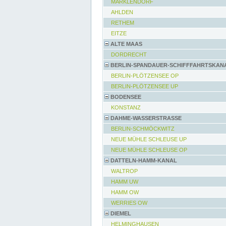
MARKLENDORF
AHLDEN
RETHEM
EITZE
ALTE MAAS
DORDRECHT
BERLIN-SPANDAUER-SCHIFFFAHRTSKAN
BERLIN-PLÖTZENSEE OP
BERLIN-PLÖTZENSEE UP
BODENSEE
KONSTANZ
DAHME-WASSERSTRASSE
BERLIN-SCHMÖCKWITZ
NEUE MÜHLE SCHLEUSE UP
NEUE MÜHLE SCHLEUSE OP
DATTELN-HAMM-KANAL
WALTROP
HAMM UW
HAMM OW
WERRIES OW
DIEMEL
HELMINGHAUSEN