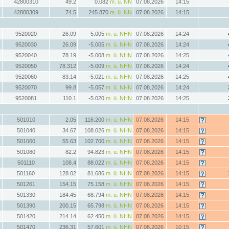
42800310
49.2
0.082
m. ü. NN
07.08.2026
14:15
42800309
74.5
245.870
m. ü. NN
07.08.2026
14:15
9520020
26.09
-5.005
m. ü. NHN
07.08.2026
14:24
9520030
26.09
-5.005
m. ü. NHN
07.08.2026
14:24
9520040
78.19
-5.008
m. ü. NHN
07.08.2026
14:25
9520050
78.312
-5.009
m. ü. NHN
07.08.2026
14:24
9520060
83.14
-5.021
m. ü. NHN
07.08.2026
14:25
9520070
99.8
-5.057
m. ü. NHN
07.08.2026
14:24
9520081
110.1
-5.020
m. ü. NHN
07.08.2026
14:25
501010
2.05
116.200
m. ü. NHN
07.08.2026
14:15
501040
34.67
108.026
m. ü. NHN
07.08.2026
14:15
501060
55.63
102.700
m. ü. NHN
07.08.2026
14:15
501080
82.2
94.823
m. ü. NHN
07.08.2026
14:15
501110
108.4
88.022
m. ü. NHN
07.08.2026
14:15
501160
128.02
81.686
m. ü. NHN
07.08.2026
14:15
501261
154.15
75.158
m. ü. NHN
07.08.2026
14:15
501330
184.45
68.794
m. ü. NHN
07.08.2026
14:15
501390
200.15
65.798
m. ü. NHN
07.08.2026
14:15
501420
214.14
62.450
m. ü. NHN
07.08.2026
14:15
501470
236.31
57.601
m. ü. NHN
07.08.2026
10:15