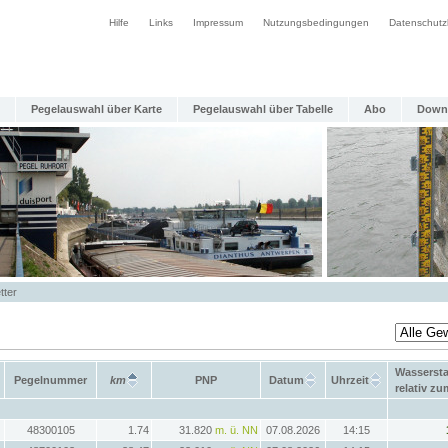
Hilfe
Links
Impressum
Nutzungsbedingungen
Datenschutz
Pegelauswahl über Karte
Pegelauswahl über Tabelle
Abo
Down
tter
Wasserst
Pegelnummer
km
PNP
Datum
Uhrzeit
relativ z
48300105
1.74
31.820
m. ü. NN
07.08.2026
14:15