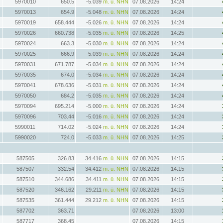
5970010
650.5
-5.039
m. ü. NHN
07.08.2026
14:24
5970013
654.9
-5.048
m. ü. NHN
07.08.2026
14:24
5970019
658.444
-5.026
m. ü. NHN
07.08.2026
14:24
5970026
660.738
-5.035
m. ü. NHN
07.08.2026
14:25
5970024
663.3
-5.030
m. ü. NHN
07.08.2026
14:24
5970025
666.9
-5.039
m. ü. NHN
07.08.2026
14:24
5970031
671.787
-5.034
m. ü. NHN
07.08.2026
14:24
5970035
674.0
-5.034
m. ü. NHN
07.08.2026
14:24
5970041
678.636
-5.031
m. ü. NHN
07.08.2026
14:24
5970050
684.2
-5.035
m. ü. NHN
07.08.2026
14:24
5970094
695.214
-5.000
m. ü. NHN
07.08.2026
14:24
5970096
703.44
-5.016
m. ü. NHN
07.08.2026
14:24
5990011
714.02
-5.024
m. ü. NHN
07.08.2026
14:24
5990020
724.0
-5.033
m. ü. NHN
07.08.2026
14:25
587505
326.83
34.416
m. ü. NHN
07.08.2026
14:15
587507
332.54
34.412
m. ü. NHN
07.08.2026
14:15
587510
344.686
34.411
m. ü. NHN
07.08.2026
14:15
587520
346.162
29.211
m. ü. NHN
07.08.2026
14:15
587535
361.444
29.212
m. ü. NHN
07.08.2026
14:15
587702
363.71
07.08.2026
13:00
587717
368.45
07.08.2026
14:15