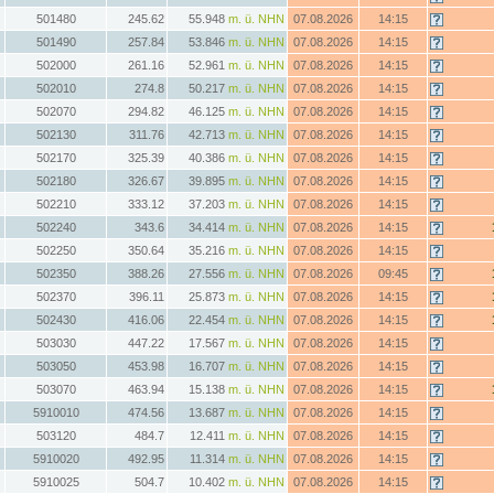
501480
245.62
55.948
m. ü. NHN
07.08.2026
14:15
501490
257.84
53.846
m. ü. NHN
07.08.2026
14:15
502000
261.16
52.961
m. ü. NHN
07.08.2026
14:15
502010
274.8
50.217
m. ü. NHN
07.08.2026
14:15
502070
294.82
46.125
m. ü. NHN
07.08.2026
14:15
502130
311.76
42.713
m. ü. NHN
07.08.2026
14:15
502170
325.39
40.386
m. ü. NHN
07.08.2026
14:15
502180
326.67
39.895
m. ü. NHN
07.08.2026
14:15
502210
333.12
37.203
m. ü. NHN
07.08.2026
14:15
502240
343.6
34.414
m. ü. NHN
07.08.2026
14:15
502250
350.64
35.216
m. ü. NHN
07.08.2026
14:15
502350
388.26
27.556
m. ü. NHN
07.08.2026
09:45
502370
396.11
25.873
m. ü. NHN
07.08.2026
14:15
502430
416.06
22.454
m. ü. NHN
07.08.2026
14:15
503030
447.22
17.567
m. ü. NHN
07.08.2026
14:15
503050
453.98
16.707
m. ü. NHN
07.08.2026
14:15
503070
463.94
15.138
m. ü. NHN
07.08.2026
14:15
5910010
474.56
13.687
m. ü. NHN
07.08.2026
14:15
503120
484.7
12.411
m. ü. NHN
07.08.2026
14:15
5910020
492.95
11.314
m. ü. NHN
07.08.2026
14:15
5910025
504.7
10.402
m. ü. NHN
07.08.2026
14:15