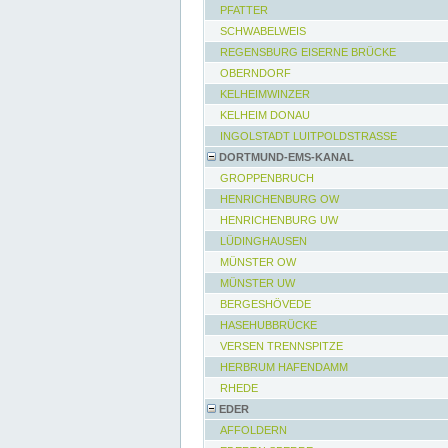
PFATTER
SCHWABELWEIS
REGENSBURG EISERNE BRÜCKE
OBERNDORF
KELHEIMWINZER
KELHEIM DONAU
INGOLSTADT LUITPOLDSTRASSE
DORTMUND-EMS-KANAL
GROPPENBRUCH
HENRICHENBURG OW
HENRICHENBURG UW
LÜDINGHAUSEN
MÜNSTER OW
MÜNSTER UW
BERGESHÖVEDE
HASEHUBBRÜCKE
VERSEN TRENNSPITZE
HERBRUM HAFENDAMM
RHEDE
EDER
AFFOLDERN