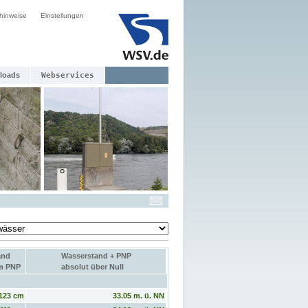
hinweise
Einstellungen
loads
Webservices
and
Wasserstand + PNP
um PNP
absolut über Null
123 cm
33.05 m. ü. NN