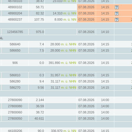
48700103
38.47
23.010
m. ü. NN
07.08.2026
14:15
48900102
58.71
07.08.2026
14:15
48900204
82.32
14.310
m. ü. NN
07.08.2026
14:15
48900237
107.75
8.000
m. ü. NN
07.08.2026
14:15
123456785
975.0
07.08.2026
14:10
AL
586640
7.4
28.000
m. ü. NHN
07.08.2026
14:15
586650
7.5
28.000
m. ü. NHN
07.08.2026
14:15
906
0.0
391.890
m. ü. NHN
07.08.2026
14:15
586810
0.3
31.957
m. ü. NHN
07.08.2026
14:15
586280
9.4
31.117
m. ü. NHN
07.08.2026
14:15
586270
9.56
31.117
m. ü. NHN
07.08.2026
14:15
27800090
2.144
07.08.2026
14:00
27800080
36.59
07.08.2026
14:00
27800060
38.72
07.08.2026
14:00
27800050
40.611
07.08.2026
14:00
44100206
90.0
336.970
m. ü. NN
07.08.2026
14:15