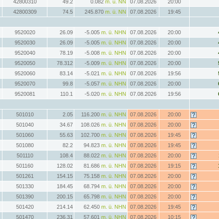
42800310
49.2
0.082
m. ü. NN
07.08.2026
20:00
42800309
74.5
245.870
m. ü. NN
07.08.2026
19:45
9520020
26.09
-5.005
m. ü. NHN
07.08.2026
20:00
9520030
26.09
-5.005
m. ü. NHN
07.08.2026
20:00
9520040
78.19
-5.008
m. ü. NHN
07.08.2026
20:00
9520050
78.312
-5.009
m. ü. NHN
07.08.2026
20:00
9520060
83.14
-5.021
m. ü. NHN
07.08.2026
19:56
9520070
99.8
-5.057
m. ü. NHN
07.08.2026
20:00
9520081
110.1
-5.020
m. ü. NHN
07.08.2026
19:56
501010
2.05
116.200
m. ü. NHN
07.08.2026
20:00
501040
34.67
108.026
m. ü. NHN
07.08.2026
20:00
501060
55.63
102.700
m. ü. NHN
07.08.2026
19:45
501080
82.2
94.823
m. ü. NHN
07.08.2026
19:45
501110
108.4
88.022
m. ü. NHN
07.08.2026
20:00
501160
128.02
81.686
m. ü. NHN
07.08.2026
19:15
501261
154.15
75.158
m. ü. NHN
07.08.2026
20:00
501330
184.45
68.794
m. ü. NHN
07.08.2026
20:00
501390
200.15
65.798
m. ü. NHN
07.08.2026
20:00
501420
214.14
62.450
m. ü. NHN
07.08.2026
19:45
501470
236.31
57.601
m. ü. NHN
07.08.2026
10:15