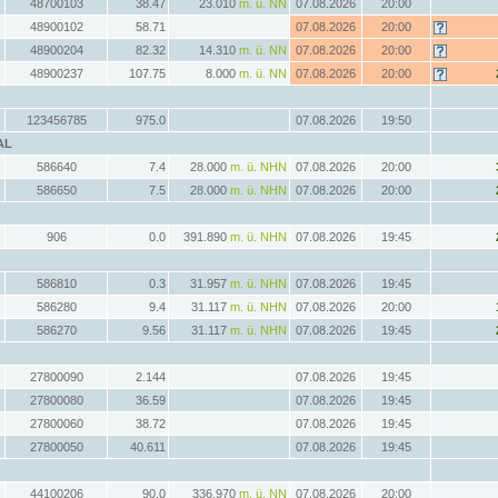
48700103
38.47
23.010
m. ü. NN
07.08.2026
20:00
48900102
58.71
07.08.2026
20:00
48900204
82.32
14.310
m. ü. NN
07.08.2026
20:00
48900237
107.75
8.000
m. ü. NN
07.08.2026
20:00
123456785
975.0
07.08.2026
19:50
AL
586640
7.4
28.000
m. ü. NHN
07.08.2026
20:00
586650
7.5
28.000
m. ü. NHN
07.08.2026
20:00
906
0.0
391.890
m. ü. NHN
07.08.2026
19:45
586810
0.3
31.957
m. ü. NHN
07.08.2026
19:45
586280
9.4
31.117
m. ü. NHN
07.08.2026
20:00
586270
9.56
31.117
m. ü. NHN
07.08.2026
19:45
27800090
2.144
07.08.2026
19:45
27800080
36.59
07.08.2026
19:45
27800060
38.72
07.08.2026
19:45
27800050
40.611
07.08.2026
19:45
44100206
90.0
336.970
m. ü. NN
07.08.2026
20:00