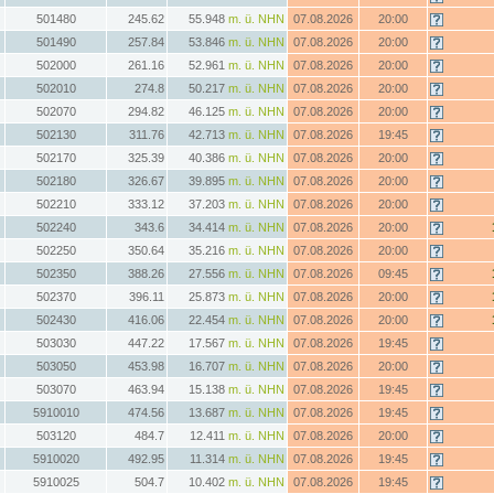
501480
245.62
55.948
m. ü. NHN
07.08.2026
20:00
501490
257.84
53.846
m. ü. NHN
07.08.2026
20:00
502000
261.16
52.961
m. ü. NHN
07.08.2026
20:00
502010
274.8
50.217
m. ü. NHN
07.08.2026
20:00
502070
294.82
46.125
m. ü. NHN
07.08.2026
20:00
502130
311.76
42.713
m. ü. NHN
07.08.2026
19:45
502170
325.39
40.386
m. ü. NHN
07.08.2026
20:00
502180
326.67
39.895
m. ü. NHN
07.08.2026
20:00
502210
333.12
37.203
m. ü. NHN
07.08.2026
20:00
502240
343.6
34.414
m. ü. NHN
07.08.2026
20:00
502250
350.64
35.216
m. ü. NHN
07.08.2026
20:00
502350
388.26
27.556
m. ü. NHN
07.08.2026
09:45
502370
396.11
25.873
m. ü. NHN
07.08.2026
20:00
502430
416.06
22.454
m. ü. NHN
07.08.2026
20:00
503030
447.22
17.567
m. ü. NHN
07.08.2026
19:45
503050
453.98
16.707
m. ü. NHN
07.08.2026
20:00
503070
463.94
15.138
m. ü. NHN
07.08.2026
19:45
5910010
474.56
13.687
m. ü. NHN
07.08.2026
19:45
503120
484.7
12.411
m. ü. NHN
07.08.2026
20:00
5910020
492.95
11.314
m. ü. NHN
07.08.2026
19:45
5910025
504.7
10.402
m. ü. NHN
07.08.2026
19:45