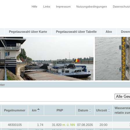
Hilfe
Links
Impressum
Nutzungsbedingungen
Datenschutz
Pegelauswahl über Karte
Pegelauswahl über Tabelle
Abo
Down
tter
Wasserst
Pegelnummer
km
PNP
Datum
Uhrzeit
relativ z
48300105
1.74
31.820
m. ü. NN
07.08.2026
20:00