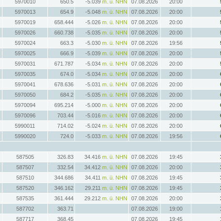
5970010
650.5
-5.039
m. ü. NHN
07.08.2026
20:00
5970013
654.9
-5.048
m. ü. NHN
07.08.2026
20:00
5970019
658.444
-5.026
m. ü. NHN
07.08.2026
20:00
5970026
660.738
-5.035
m. ü. NHN
07.08.2026
20:00
5970024
663.3
-5.030
m. ü. NHN
07.08.2026
19:56
5970025
666.9
-5.039
m. ü. NHN
07.08.2026
20:00
5970031
671.787
-5.034
m. ü. NHN
07.08.2026
20:00
5970035
674.0
-5.034
m. ü. NHN
07.08.2026
20:00
5970041
678.636
-5.031
m. ü. NHN
07.08.2026
20:00
5970050
684.2
-5.035
m. ü. NHN
07.08.2026
20:00
5970094
695.214
-5.000
m. ü. NHN
07.08.2026
20:00
5970096
703.44
-5.016
m. ü. NHN
07.08.2026
20:00
5990011
714.02
-5.024
m. ü. NHN
07.08.2026
20:00
5990020
724.0
-5.033
m. ü. NHN
07.08.2026
19:56
587505
326.83
34.416
m. ü. NHN
07.08.2026
19:45
587507
332.54
34.412
m. ü. NHN
07.08.2026
20:00
587510
344.686
34.411
m. ü. NHN
07.08.2026
19:45
587520
346.162
29.211
m. ü. NHN
07.08.2026
19:45
587535
361.444
29.212
m. ü. NHN
07.08.2026
20:00
587702
363.71
07.08.2026
19:00
587717
368.45
07.08.2026
19:45