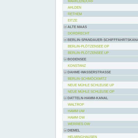
MARKLENDORF
AHLDEN
RETHEM
EITZE
ALTE MAAS
DORDRECHT
BERLIN-SPANDAUER-SCHIFFFAHRTSKAN
BERLIN-PLÖTZENSEE OP
BERLIN-PLÖTZENSEE UP
BODENSEE
KONSTANZ
DAHME-WASSERSTRASSE
BERLIN-SCHMÖCKWITZ
NEUE MÜHLE SCHLEUSE UP
NEUE MÜHLE SCHLEUSE OP
DATTELN-HAMM-KANAL
WALTROP
HAMM UW
HAMM OW
WERRIES OW
DIEMEL
HELMINGHAUSEN