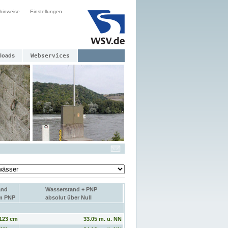
hinweise
Einstellungen
loads
Webservices
and
Wasserstand + PNP
um PNP
absolut über Null
123 cm
33.05 m. ü. NN