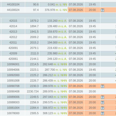
44100104
90.6
0.041
m. ü. NN
07.08.2026
19:45
44100024
97.4
376.978
m. ü. NN
07.08.2026
20:00
42015
1879.2
133.260
m ü. A.
07.08.2026
19:45
42014
1894.7
139.480
m ü. A.
07.08.2026
19:45
42013
1941.5
159.870
m ü. A.
07.08.2026
19:45
42012
2009.2
191.200
m ü. A.
07.08.2026
19:45
42011
2015.2
194.000
m ü. A.
07.08.2026
19:45
420091
2079.1
219.430
m ü. A.
07.08.2026
19:45
42009
2111.0
235.980
m ü. A.
07.08.2026
19:45
420061
2144.1
249.120
m ü. A.
07.08.2026
19:45
10096001
2214.5
282.648
m. ü. NHN
07.08.2026
20:00
10094006
2223.1
287.700
m. ü. NN
07.08.2026
19:45
10092000
2225.2
286.212
m. ü. NHN
07.08.2026
20:00
10091008
2226.7
286.439
m. ü. NHN
07.08.2026
20:00
10090708
2230.3
289.978
m. ü. NHN
07.08.2026
20:00
10090408
2230.724
289.978
m. ü. NHN
07.08.2026
20:00
10089006
2249.5
297.043
m. ü. NHN
07.08.2026
20:00
10088003
2256.9
299.575
m. ü. NHN
07.08.2026
20:00
10081004
2284.4
306.972
m. ü. NHN
07.08.2026
20:00
10078000
2305.5
308.123
m. ü. NHN
07.08.2026
20:00