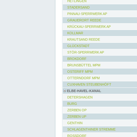
HETLINGEN
STADERSAND
PINNAU-SPERRWERK AP
GRAUERORT REEDE
KRÜCKAU-SPERRWERK AP
KOLLMAR
KRAUTSAND REEDE
GLÜCKSTADT
STÖR-SPERRWERK AP
BROKDORF
BRUNSBÜTTEL MPM
OSTERIFF MPM
OTTERNDORF MPM
CUXHAVEN STEUBENHÖFT
ELBE-HAVEL-KANAL
DETERSHAGEN
BURG
ZERBEN OP
ZERBEN UP
GENTHIN
SCHLAGENTHINER STREMME
ROSSDORF