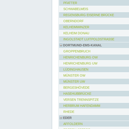
PFATTER
SCHWABELWEIS
REGENSBURG EISERNE BRÜCKE
OBERNDORF
KELHEIMWINZER
KELHEIM DONAU
INGOLSTADT LUITPOLDSTRASSE
DORTMUND-EMS-KANAL
GROPPENBRUCH
HENRICHENBURG OW
HENRICHENBURG UW
LÜDINGHAUSEN
MÜNSTER OW
MÜNSTER UW
BERGESHÖVEDE
HASEHUBBRÜCKE
VERSEN TRENNSPITZE
HERBRUM HAFENDAMM
RHEDE
EDER
AFFOLDERN