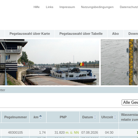
Hilfe
Links
Impressum
Nutzungsbedingungen
Datenschutz
Pegelauswahl über Karte
Pegelauswahl über Tabelle
Abo
Down
tter
Wasserst
Pegelnummer
km
PNP
Datum
Uhrzeit
relativ z
48300105
1.74
31.820
m. ü. NN
07.08.2026
04:30