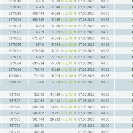
5970010
650.5
-5.039
m. ü. NHN
07.08.2026
04:33
5970013
654.9
-5.048
m. ü. NHN
07.08.2026
04:33
5970019
658.444
-5.026
m. ü. NHN
07.08.2026
04:33
5970026
660.738
-5.035
m. ü. NHN
07.08.2026
04:33
5970024
663.3
-5.030
m. ü. NHN
07.08.2026
04:32
5970025
666.9
-5.039
m. ü. NHN
07.08.2026
04:33
5970031
671.787
-5.034
m. ü. NHN
07.08.2026
04:33
5970035
674.0
-5.034
m. ü. NHN
07.08.2026
04:33
5970041
678.636
-5.031
m. ü. NHN
07.08.2026
04:33
5970050
684.2
-5.035
m. ü. NHN
07.08.2026
04:33
5970094
695.214
-5.000
m. ü. NHN
07.08.2026
04:33
5970096
703.44
-5.016
m. ü. NHN
07.08.2026
04:33
5990011
714.02
-5.024
m. ü. NHN
07.08.2026
04:33
5990020
724.0
-5.033
m. ü. NHN
07.08.2026
04:33
587505
326.83
34.416
m. ü. NHN
07.08.2026
04:30
587507
332.54
34.412
m. ü. NHN
07.08.2026
04:30
587510
344.686
34.411
m. ü. NHN
07.08.2026
04:30
587520
346.162
29.211
m. ü. NHN
07.08.2026
04:30
587535
361.444
29.212
m. ü. NHN
07.08.2026
04:30
587702
363.71
07.08.2026
03:00
587717
368.45
07.08.2026
04:30