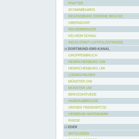
PFATTER
SCHWABELWEIS
REGENSBURG EISERNE BRÜCKE
OBERNDORF
KELHEIMWINZER
KELHEIM DONAU
INGOLSTADT LUITPOLDSTRASSE
DORTMUND-EMS-KANAL
GROPPENBRUCH
HENRICHENBURG OW
HENRICHENBURG UW
LÜDINGHAUSEN
MÜNSTER OW
MÜNSTER UW
BERGESHÖVEDE
HASEHUBBRÜCKE
VERSEN TRENNSPITZE
HERBRUM HAFENDAMM
RHEDE
EDER
AFFOLDERN