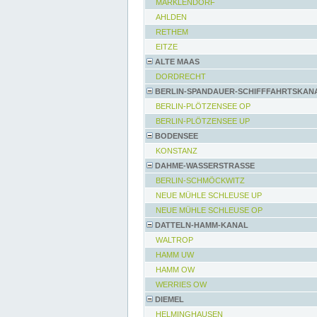
MARKLENDORF
AHLDEN
RETHEM
EITZE
ALTE MAAS
DORDRECHT
BERLIN-SPANDAUER-SCHIFFFAHRTSKAN
BERLIN-PLÖTZENSEE OP
BERLIN-PLÖTZENSEE UP
BODENSEE
KONSTANZ
DAHME-WASSERSTRASSE
BERLIN-SCHMÖCKWITZ
NEUE MÜHLE SCHLEUSE UP
NEUE MÜHLE SCHLEUSE OP
DATTELN-HAMM-KANAL
WALTROP
HAMM UW
HAMM OW
WERRIES OW
DIEMEL
HELMINGHAUSEN