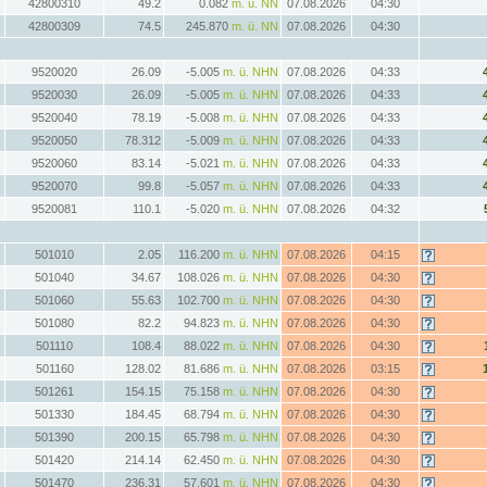
42800310
49.2
0.082
m. ü. NN
07.08.2026
04:30
42800309
74.5
245.870
m. ü. NN
07.08.2026
04:30
9520020
26.09
-5.005
m. ü. NHN
07.08.2026
04:33
9520030
26.09
-5.005
m. ü. NHN
07.08.2026
04:33
9520040
78.19
-5.008
m. ü. NHN
07.08.2026
04:33
9520050
78.312
-5.009
m. ü. NHN
07.08.2026
04:33
9520060
83.14
-5.021
m. ü. NHN
07.08.2026
04:33
9520070
99.8
-5.057
m. ü. NHN
07.08.2026
04:33
9520081
110.1
-5.020
m. ü. NHN
07.08.2026
04:32
501010
2.05
116.200
m. ü. NHN
07.08.2026
04:15
501040
34.67
108.026
m. ü. NHN
07.08.2026
04:30
501060
55.63
102.700
m. ü. NHN
07.08.2026
04:30
501080
82.2
94.823
m. ü. NHN
07.08.2026
04:30
501110
108.4
88.022
m. ü. NHN
07.08.2026
04:30
501160
128.02
81.686
m. ü. NHN
07.08.2026
03:15
501261
154.15
75.158
m. ü. NHN
07.08.2026
04:30
501330
184.45
68.794
m. ü. NHN
07.08.2026
04:30
501390
200.15
65.798
m. ü. NHN
07.08.2026
04:30
501420
214.14
62.450
m. ü. NHN
07.08.2026
04:30
501470
236.31
57.601
m. ü. NHN
07.08.2026
04:30