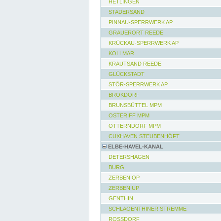
HETLINGEN
STADERSAND
PINNAU-SPERRWERK AP
GRAUERORT REEDE
KRÜCKAU-SPERRWERK AP
KOLLMAR
KRAUTSAND REEDE
GLÜCKSTADT
STÖR-SPERRWERK AP
BROKDORF
BRUNSBÜTTEL MPM
OSTERIFF MPM
OTTERNDORF MPM
CUXHAVEN STEUBENHÖFT
ELBE-HAVEL-KANAL
DETERSHAGEN
BURG
ZERBEN OP
ZERBEN UP
GENTHIN
SCHLAGENTHINER STREMME
ROSSDORF