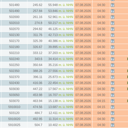
501480
245.62
55.948
m. ü. NHN
07.08.2026
04:30
501490
257.84
53.846
m. ü. NHN
07.08.2026
04:30
502000
261.16
52.961
m. ü. NHN
07.08.2026
04:30
502010
274.8
50.217
m. ü. NHN
07.08.2026
04:30
502070
294.82
46.125
m. ü. NHN
07.08.2026
04:30
502130
311.76
42.713
m. ü. NHN
07.08.2026
04:30
502170
325.39
40.386
m. ü. NHN
07.08.2026
04:30
502180
326.67
39.895
m. ü. NHN
07.08.2026
04:30
502210
333.12
37.203
m. ü. NHN
07.08.2026
04:30
502240
343.6
34.414
m. ü. NHN
07.08.2026
04:30
502250
350.64
35.216
m. ü. NHN
07.08.2026
04:30
502350
388.26
27.556
m. ü. NHN
07.08.2026
04:30
502370
396.11
25.873
m. ü. NHN
07.08.2026
04:30
502430
416.06
22.454
m. ü. NHN
07.08.2026
04:30
503030
447.22
17.567
m. ü. NHN
07.08.2026
04:30
503050
453.98
16.707
m. ü. NHN
07.08.2026
04:30
503070
463.94
15.138
m. ü. NHN
07.08.2026
04:15
5910010
474.56
13.687
m. ü. NHN
07.08.2026
04:15
503120
484.7
12.411
m. ü. NHN
07.08.2026
04:30
5910020
492.95
11.314
m. ü. NHN
07.08.2026
04:30
5910025
504.7
10.402
m. ü. NHN
07.08.2026
04:30