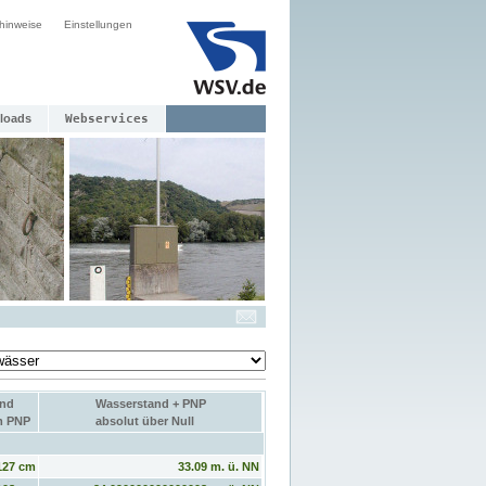
hinweise
Einstellungen
loads
Webservices
and
Wasserstand + PNP
um PNP
absolut über Null
127 cm
33.09 m. ü. NN