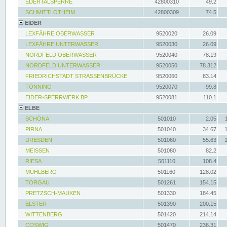
EDERTALSPERRE
42800310
49.2
SCHMITTLOTHEIM
42800309
74.5
EIDER
LEXFÄHRE OBERWASSER
9520020
26.09
LEXFÄHRE UNTERWASSER
9520030
26.09
NORDFELD OBERWASSER
9520040
78.19
NORDFELD UNTERWASSER
9520050
78.312
FRIEDRICHSTADT STRASSENBRÜCKE
9520060
83.14
TÖNNING
9520070
99.8
EIDER-SPERRWERK BP
9520081
110.1
ELBE
SCHÖNA
501010
2.05
PIRNA
501040
34.67
DRESDEN
501060
55.63
MEISSEN
501080
82.2
RIESA
501110
108.4
MÜHLBERG
501160
128.02
TORGAU
501261
154.15
PRETZSCH-MAUKEN
501330
184.45
ELSTER
501390
200.15
WITTENBERG
501420
214.14
COSWIG
501470
236.31