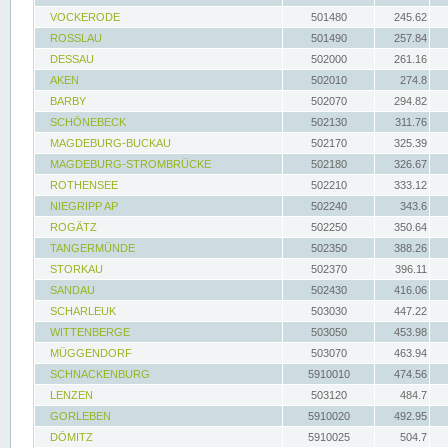
VOCKERODE
501480
245.62
ROSSLAU
501490
257.84
DESSAU
502000
261.16
AKEN
502010
274.8
BARBY
502070
294.82
SCHÖNEBECK
502130
311.76
MAGDEBURG-BUCKAU
502170
325.39
MAGDEBURG-STROMBRÜCKE
502180
326.67
ROTHENSEE
502210
333.12
NIEGRIPP AP
502240
343.6
ROGÄTZ
502250
350.64
TANGERMÜNDE
502350
388.26
STORKAU
502370
396.11
SANDAU
502430
416.06
SCHARLEUK
503030
447.22
WITTENBERGE
503050
453.98
MÜGGENDORF
503070
463.94
SCHNACKENBURG
5910010
474.56
LENZEN
503120
484.7
GORLEBEN
5910020
492.95
DÖMITZ
5910025
504.7