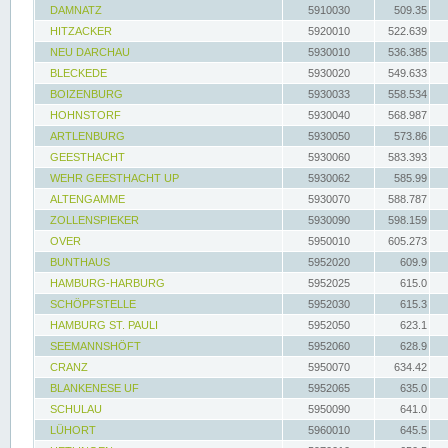
DAMNATZ
5910030
509.35
HITZACKER
5920010
522.639
NEU DARCHAU
5930010
536.385
BLECKEDE
5930020
549.633
BOIZENBURG
5930033
558.534
HOHNSTORF
5930040
568.987
ARTLENBURG
5930050
573.86
GEESTHACHT
5930060
583.393
WEHR GEESTHACHT UP
5930062
585.99
ALTENGAMME
5930070
588.787
ZOLLENSPIEKER
5930090
598.159
OVER
5950010
605.273
BUNTHAUS
5952020
609.9
HAMBURG-HARBURG
5952025
615.0
SCHÖPFSTELLE
5952030
615.3
HAMBURG ST. PAULI
5952050
623.1
SEEMANNSHÖFT
5952060
628.9
CRANZ
5950070
634.42
BLANKENESE UF
5952065
635.0
SCHULAU
5950090
641.0
LÜHORT
5960010
645.5