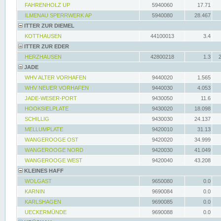
FAHRENHOLZ UP
5940060
17.71
ILMENAU SPERRWERK AP
5940080
28.467
ITTER ZUR DIEMEL
KOTTHAUSEN
44100013
3.4
ITTER ZUR EDER
HERZHAUSEN
42800218
1.3
JADE
WHV ALTER VORHAFEN
9440020
1.565
WHV NEUER VORHAFEN
9440030
4.053
JADE-WESER-PORT
9430050
11.6
HOOKSIELPLATE
9430020
18.098
SCHILLIG
9430030
24.137
MELLUMPLATE
9420010
31.13
WANGEROOGE OST
9420020
34.999
WANGEROOGE NORD
9420030
41.049
WANGEROOGE WEST
9420040
43.208
KLEINES HAFF
WOLGAST
9650080
0.0
KARNIN
9690084
0.0
KARLSHAGEN
9690085
0.0
UECKERMÜNDE
9690088
0.0