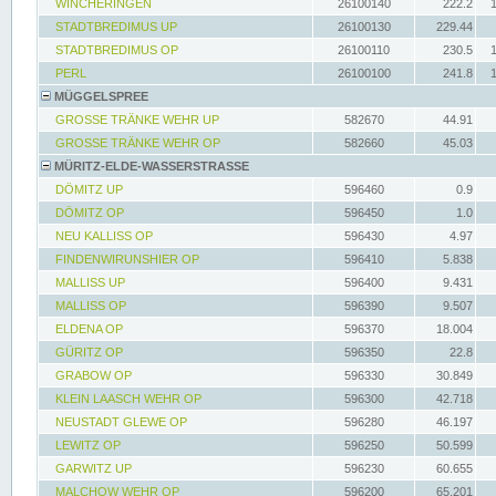
WINCHERINGEN
26100140
222.2
STADTBREDIMUS UP
26100130
229.44
STADTBREDIMUS OP
26100110
230.5
PERL
26100100
241.8
MÜGGELSPREE
GROSSE TRÄNKE WEHR UP
582670
44.91
GROSSE TRÄNKE WEHR OP
582660
45.03
MÜRITZ-ELDE-WASSERSTRASSE
DÖMITZ UP
596460
0.9
DÖMITZ OP
596450
1.0
NEU KALLISS OP
596430
4.97
FINDENWIRUNSHIER OP
596410
5.838
MALLISS UP
596400
9.431
MALLISS OP
596390
9.507
ELDENA OP
596370
18.004
GÜRITZ OP
596350
22.8
GRABOW OP
596330
30.849
KLEIN LAASCH WEHR OP
596300
42.718
NEUSTADT GLEWE OP
596280
46.197
LEWITZ OP
596250
50.599
GARWITZ UP
596230
60.655
MALCHOW WEHR OP
596200
65.201