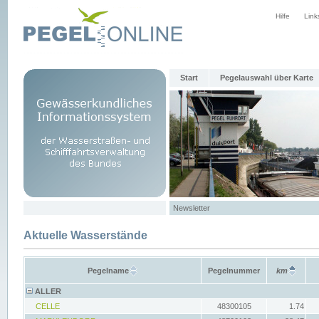
Hilfe
Link
Start
Pegelauswahl über Karte
Newsletter
Aktuelle Wasserstände
Pegelname
Pegelnummer
km
ALLER
CELLE
48300105
1.74