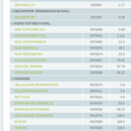
NEUHAUS UP
585860
2.77
NIEGRIPPER VERBINDUNGSKANAL
NIEGRIPP BP
587500
0.59
NORD-OSTSEE-KANAL
AWK STROHBRÜCK
5970069
0.89
NOK BRUNSBÜTTEL
5970091
2.116
NOK DÜKERSWISCH
5970085
21.5
NOK BREIHOLZ
5970075
48.5
NOK RENDSBURG
5970074
63.5
NOK KÖNIGSFÖRDE
5970067
79.63
NOK KIEL BINNEN
5979020
97.76
NOK KIEL AUSSEN
5650068
98.13
NORDSEE
HELGOLAND BINNENHAFEN
9510070
0.0
PELLWORM ANLEGER
9550021
0.0
WITTDÜN
9570010
0.0
BORKUM FISCHERBALJE
9340020
83.5
BORKUM SÜDSTRAND
9340030
89.23
HELGOLAND SÜDHAFEN
9510075
100.0
BÜSUM
9510095
100.0
HUSUM
9530020
100.0