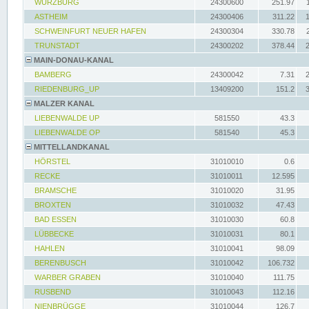
WÜRZBURG
24300600
251.97
ASTHEIM
24300406
311.22
SCHWEINFURT NEUER HAFEN
24300304
330.78
TRUNSTADT
24300202
378.44
MAIN-DONAU-KANAL
BAMBERG
24300042
7.31
RIEDENBURG_UP
13409200
151.2
MALZER KANAL
LIEBENWALDE UP
581550
43.3
LIEBENWALDE OP
581540
45.3
MITTELLANDKANAL
HÖRSTEL
31010010
0.6
RECKE
31010011
12.595
BRAMSCHE
31010020
31.95
BROXTEN
31010032
47.43
BAD ESSEN
31010030
60.8
LÜBBECKE
31010031
80.1
HAHLEN
31010041
98.09
BERENBUSCH
31010042
106.732
WARBER GRABEN
31010040
111.75
RUSBEND
31010043
112.16
NIENBRÜGGE
31010044
126.7