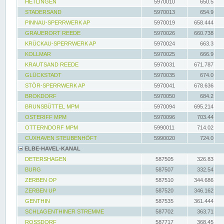
HETLINGEN
5970010
650.5
STADERSAND
5970013
654.9
PINNAU-SPERRWERK AP
5970019
658.444
GRAUERORT REEDE
5970026
660.738
KRÜCKAU-SPERRWERK AP
5970024
663.3
KOLLMAR
5970025
666.9
KRAUTSAND REEDE
5970031
671.787
GLÜCKSTADT
5970035
674.0
STÖR-SPERRWERK AP
5970041
678.636
BROKDORF
5970050
684.2
BRUNSBÜTTEL MPM
5970094
695.214
OSTERIFF MPM
5970096
703.44
OTTERNDORF MPM
5990011
714.02
CUXHAVEN STEUBENHÖFT
5990020
724.0
ELBE-HAVEL-KANAL
DETERSHAGEN
587505
326.83
BURG
587507
332.54
ZERBEN OP
587510
344.686
ZERBEN UP
587520
346.162
GENTHIN
587535
361.444
SCHLAGENTHINER STREMME
587702
363.71
ROSSDORF
587717
368.45