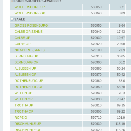
RÜDERSDORFER GEWÄSSER
WOLTERSDORF UP
586050
3.71
WOLTERSDORF OP
586040
3.89
SAALE
GROSS ROSENBURG
570950
9.64
CALBE GRIZEHNE
570940
17.43
CALBE UP
570930
19.67
CALBE OP
570920
20.08
NIENBURG (SAALE)
579100
27.9
BERNBURG UP
570910
36.05
BERNBURG OP
570900
36.2
ALSLEBEN UP
570880
50.24
ALSLEBEN OP
570870
50.42
ROTHENBURG UP
570860
58.6
ROTHENBURG OP
570850
58.78
WETTIN UP
570840
70.3
WETTIN OP
570830
70.47
TROTHA UP
570810
89.15
TROTHA OP
570800
89.22
RÖPZIG
570710
101.9
RISCHMÜHLE UP
570630
115.19
RISCHMÜHLE OP
570620
115.26