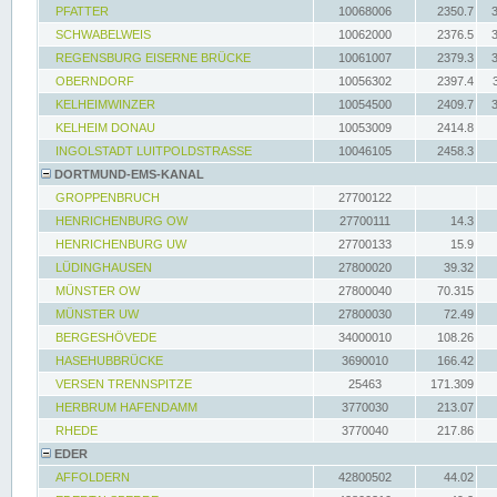
PFATTER
10068006
2350.7
SCHWABELWEIS
10062000
2376.5
REGENSBURG EISERNE BRÜCKE
10061007
2379.3
OBERNDORF
10056302
2397.4
KELHEIMWINZER
10054500
2409.7
KELHEIM DONAU
10053009
2414.8
INGOLSTADT LUITPOLDSTRASSE
10046105
2458.3
DORTMUND-EMS-KANAL
GROPPENBRUCH
27700122
HENRICHENBURG OW
27700111
14.3
HENRICHENBURG UW
27700133
15.9
LÜDINGHAUSEN
27800020
39.32
MÜNSTER OW
27800040
70.315
MÜNSTER UW
27800030
72.49
BERGESHÖVEDE
34000010
108.26
HASEHUBBRÜCKE
3690010
166.42
VERSEN TRENNSPITZE
25463
171.309
HERBRUM HAFENDAMM
3770030
213.07
RHEDE
3770040
217.86
EDER
AFFOLDERN
42800502
44.02