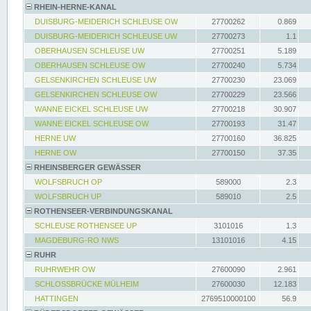
RHEIN-HERNE-KANAL
DUISBURG-MEIDERICH SCHLEUSE OW
27700262
0.869
DUISBURG-MEIDERICH SCHLEUSE UW
27700273
1.1
OBERHAUSEN SCHLEUSE UW
27700251
5.189
OBERHAUSEN SCHLEUSE OW
27700240
5.734
GELSENKIRCHEN SCHLEUSE UW
27700230
23.069
GELSENKIRCHEN SCHLEUSE OW
27700229
23.566
WANNE EICKEL SCHLEUSE UW
27700218
30.907
WANNE EICKEL SCHLEUSE OW
27700193
31.47
HERNE UW
27700160
36.825
HERNE OW
27700150
37.35
RHEINSBERGER GEWÄSSER
WOLFSBRUCH OP
589000
2.3
WOLFSBRUCH UP
589010
2.5
ROTHENSEER-VERBINDUNGSKANAL
SCHLEUSE ROTHENSEE UP
3101016
1.3
MAGDEBURG-RO NWS
13101016
4.15
RUHR
RUHRWEHR OW
27600090
2.961
SCHLOSSBRÜCKE MÜLHEIM
27600030
12.183
HATTINGEN
2769510000100
56.9