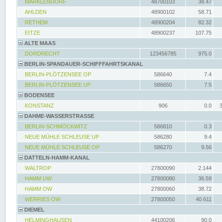
MARKLENDORF
48700103
38.47
AHLDEN
48900102
58.71
RETHEM
48900204
82.32
EITZE
48900237
107.75
ALTE MAAS
DORDRECHT
123456785
975.0
BERLIN-SPANDAUER-SCHIFFFAHRTSKANAL
BERLIN-PLÖTZENSEE OP
586640
7.4
BERLIN-PLÖTZENSEE UP
586650
7.5
BODENSEE
KONSTANZ
906
0.0
DAHME-WASSERSTRASSE
BERLIN-SCHMÖCKWITZ
586810
0.3
NEUE MÜHLE SCHLEUSE UP
586280
9.4
NEUE MÜHLE SCHLEUSE OP
586270
9.56
DATTELN-HAMM-KANAL
WALTROP
27800090
2.144
HAMM UW
27800080
36.59
HAMM OW
27800060
38.72
WERRIES OW
27800050
40.611
DIEMEL
HELMINGHAUSEN
44100206
90.0