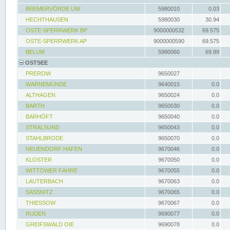
BREMERVÖRDE UW
5980010
0.03
HECHTHAUSEN
5980030
30.94
OSTE-SPERRWERK BP
9000000532
69.575
OSTE-SPERRWERK AP
9000000590
69.575
BELUM
5980060
69.89
OSTSEE
PREROW
9650027
WARNEMÜNDE
9640015
0.0
ALTHAGEN
9650024
0.0
BARTH
9650030
0.0
BARHÖFT
9650040
0.0
STRALSUND
9650043
0.0
STAHLBRODE
9650070
0.0
NEUENDORF HAFEN
9670046
0.0
KLOSTER
9670050
0.0
WITTOWER FÄHRE
9670055
0.0
LAUTERBACH
9670063
0.0
SASSNITZ
9670065
0.0
THIESSOW
9670067
0.0
RUDEN
9690077
0.0
GREIFSWALD OIE
9690078
0.0