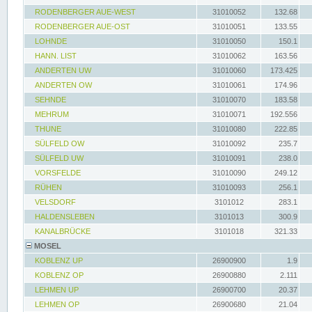
RODENBERGER AUE-WEST
31010052
132.68
RODENBERGER AUE-OST
31010051
133.55
LOHNDE
31010050
150.1
HANN. LIST
31010062
163.56
ANDERTEN UW
31010060
173.425
ANDERTEN OW
31010061
174.96
SEHNDE
31010070
183.58
MEHRUM
31010071
192.556
THUNE
31010080
222.85
SÜLFELD OW
31010092
235.7
SÜLFELD UW
31010091
238.0
VORSFELDE
31010090
249.12
RÜHEN
31010093
256.1
VELSDORF
3101012
283.1
HALDENSLEBEN
3101013
300.9
KANALBRÜCKE
3101018
321.33
MOSEL
KOBLENZ UP
26900900
1.9
KOBLENZ OP
26900880
2.111
LEHMEN UP
26900700
20.37
LEHMEN OP
26900680
21.04