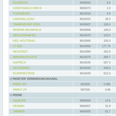
KOSEROW
9690093
0.0
GREIFSWALD-WIECK
9650073
1.0
FLENSBURG
9610010
4.0
LANGBALLIGAU
9610015
35.0
TIMMENDORF POEL
9630007
100.0
WISMAR-BAUMHAUS
9630008
100.0
HEILIGENHAFEN
9610070
123.0
KIEL-HOLTENAU
9610066
150.0
LT KIEL
9610050
177.75
NEUSTADT
9610080
263.0
MARIENLEUCHTE
9610075
284.7
KAPPELN
9610035
507.3
SCHLESWIG
9610040
540.0
ECKERNFÖRDE
9610045
612.0
PAREYER VERBINDUNGSKANAL
PAREY EP
502300
0.685
PAREY UP
587530
0.85
PEENE
AALBUDE
9660009
14.9
DEMMIN
9660007
31.8
JARMEN
9660005
61.7