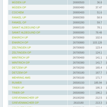
MÜDEN UP
26900500
36.8
MÜDEN OP
26900480
37.47
COCHEM
26900400
51.6
FANKEL UP
26900300
58.9
FANKEL OP
26900280
59.7
SANKT ALDEGUND UP
26900100
78.1
SANKT ALDEGUND OP
26900080
78.48
ENKIRCH UP
26700900
102.6
ENKIRCH OP
26700880
103.128
ZELTINGEN UP
26700600
123.4
ZELTINGEN OP
26700580
124.1
WINTRICH UP
26700400
141.1
WINTRICH OP
26700380
141.7
DETZEM UP
26700200
165.4
DETZEM OP
26700180
167.7
MEHRING AMS
26700100
171.7
RUWER
26500150
185.94
TRIER UP
26500100
195.3
TRIER OP
26500080
196.2
GREVENMACHER UP
26100200
212.5
GREVENMACHER OP
2610180
213.3