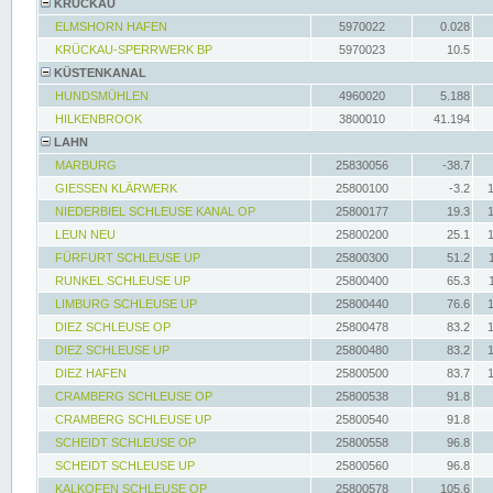
KRÜCKAU
ELMSHORN HAFEN
5970022
0.028
KRÜCKAU-SPERRWERK BP
5970023
10.5
KÜSTENKANAL
HUNDSMÜHLEN
4960020
5.188
HILKENBROOK
3800010
41.194
LAHN
MARBURG
25830056
-38.7
GIESSEN KLÄRWERK
25800100
-3.2
NIEDERBIEL SCHLEUSE KANAL OP
25800177
19.3
LEUN NEU
25800200
25.1
FÜRFURT SCHLEUSE UP
25800300
51.2
RUNKEL SCHLEUSE UP
25800400
65.3
LIMBURG SCHLEUSE UP
25800440
76.6
DIEZ SCHLEUSE OP
25800478
83.2
DIEZ SCHLEUSE UP
25800480
83.2
DIEZ HAFEN
25800500
83.7
CRAMBERG SCHLEUSE OP
25800538
91.8
CRAMBERG SCHLEUSE UP
25800540
91.8
SCHEIDT SCHLEUSE OP
25800558
96.8
SCHEIDT SCHLEUSE UP
25800560
96.8
KALKOFEN SCHLEUSE OP
25800578
105.6