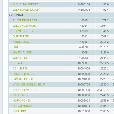
DIEMELTALSPERRE
44100104
90.6
WILHELMSBRÜCKE
44100024
97.4
DONAU
THEBNERSTRASSL
42015
1879.2
WILDUNGSMAUER
42014
1894.7
KORNEUBURG
42013
1941.5
DÜRNSTEIN
42012
2009.2
KIENSTOCK
42011
2015.2
GREIN
420091
2079.1
MAUTHAUSEN
42009
2111.0
WILHERING
420061
2144.1
ERLAU
10096001
2214.5
ACHLEITEN
10094006
2223.1
PASSAU ILZSTADT
10092000
2225.2
PASSAU DONAU
10091008
2226.7
KACHLET SCHLEUSE UP
10090708
2230.3
KACHLET WEHR UP
10090408
2230.724
VILSHOFEN
10089006
2249.5
HOFKIRCHEN
10088003
2256.9
DEGGENDORF
10081004
2284.4
PFELLING
10078000
2305.5