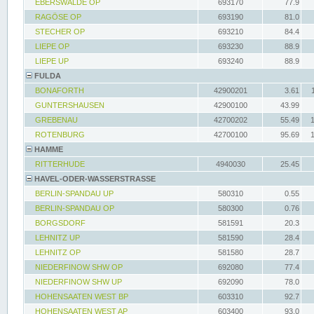
EBERSWALDE OP
693170
77.9
RAGÖSE OP
693190
81.0
STECHER OP
693210
84.4
LIEPE OP
693230
88.9
LIEPE UP
693240
88.9
FULDA
BONAFORTH
42900201
3.61
GUNTERSHAUSEN
42900100
43.99
GREBENAU
42700202
55.49
ROTENBURG
42700100
95.69
HAMME
RITTERHUDE
4940030
25.45
HAVEL-ODER-WASSERSTRASSE
BERLIN-SPANDAU UP
580310
0.55
BERLIN-SPANDAU OP
580300
0.76
BORGSDORF
581591
20.3
LEHNITZ UP
581590
28.4
LEHNITZ OP
581580
28.7
NIEDERFINOW SHW OP
692080
77.4
NIEDERFINOW SHW UP
692090
78.0
HOHENSAATEN WEST BP
603310
92.7
HOHENSAATEN WEST AP
603400
93.0