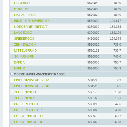
DAGEBÜLL
9570040
100.0
HÖRNUM
9570050
100.0
LIST AUF SYLT
9570070
100.0
EIDER-SPERRWERK AP
9530010
109.617
NORDERNEY RIFFGAT
9360010
159.333
LANGEOOG
9390010
182.129
SPIEKEROOG
9410010
194.374
ZEHNERLOCH
9510010
733.0
MITTELGRUND
9510132
733.7
SCHARHÖRN
9510060
745.0
BAKE A
9510063
755.7
BAKE Z
9510066
755.9
OBERE HAVEL-WASSERSTRASSE
BISCHOFSWERDER UP
581530
4.2
BISCHOFSWERDER OP
581520
4.5
ZEHDENICK UP
580170
15.8
ZEHDENICK OP
580160
16.1
BREDEREICHE UP
580090
47.6
BREDEREICHE OP
580080
48.0
FÜRSTENBERG UP
580070
60.7
FÜRSTENBERG OP
580060
60.8