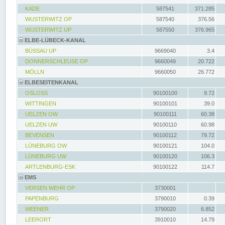
KADE
587541
371.285
WUSTERWITZ OP
587540
376.56
WUSTERWITZ UP
587550
376.965
ELBE-LÜBECK-KANAL
BÜSSAU UP
9669040
3.4
DONNERSCHLEUSE OP
9660049
20.722
MÖLLN
9660050
26.772
ELBESEITENKANAL
OSLOSS
90100100
9.72
WITTINGEN
90100101
39.0
UELZEN OW
90100111
60.38
UELZEN UW
90100110
60.98
BEVENSEN
90100112
79.72
LÜNEBURG OW
90100121
104.0
LÜNEBURG UW
90100120
106.3
ARTLENBURG-ESK
90100122
114.7
EMS
VERSEN WEHR OP
3730001
PAPENBURG
3790010
0.39
WEENER
3790020
6.852
LEERORT
3910010
14.79