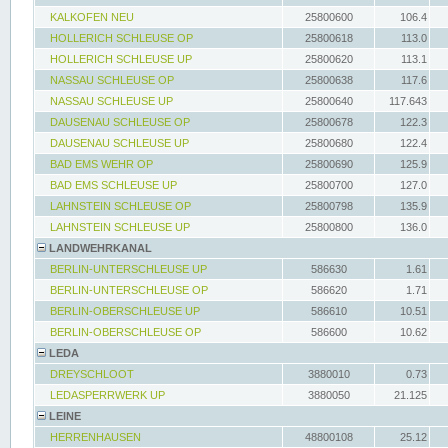
KALKOFEN NEU
25800600
106.4
HOLLERICH SCHLEUSE OP
25800618
113.0
HOLLERICH SCHLEUSE UP
25800620
113.1
NASSAU SCHLEUSE OP
25800638
117.6
NASSAU SCHLEUSE UP
25800640
117.643
DAUSENAU SCHLEUSE OP
25800678
122.3
DAUSENAU SCHLEUSE UP
25800680
122.4
BAD EMS WEHR OP
25800690
125.9
BAD EMS SCHLEUSE UP
25800700
127.0
LAHNSTEIN SCHLEUSE OP
25800798
135.9
LAHNSTEIN SCHLEUSE UP
25800800
136.0
LANDWEHRKANAL
BERLIN-UNTERSCHLEUSE UP
586630
1.61
BERLIN-UNTERSCHLEUSE OP
586620
1.71
BERLIN-OBERSCHLEUSE UP
586610
10.51
BERLIN-OBERSCHLEUSE OP
586600
10.62
LEDA
DREYSCHLOOT
3880010
0.73
LEDASPERRWERK UP
3880050
21.125
LEINE
HERRENHAUSEN
48800108
25.12