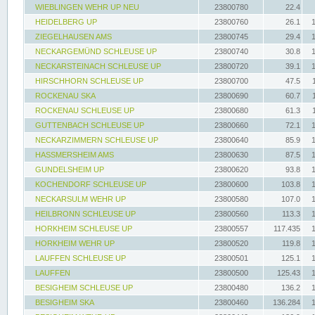
WIEBLINGEN WEHR UP NEU
23800780
22.4
HEIDELBERG UP
23800760
26.1
ZIEGELHAUSEN AMS
23800745
29.4
NECKARGEMÜND SCHLEUSE UP
23800740
30.8
NECKARSTEINACH SCHLEUSE UP
23800720
39.1
HIRSCHHORN SCHLEUSE UP
23800700
47.5
ROCKENAU SKA
23800690
60.7
ROCKENAU SCHLEUSE UP
23800680
61.3
GUTTENBACH SCHLEUSE UP
23800660
72.1
NECKARZIMMERN SCHLEUSE UP
23800640
85.9
HASSMERSHEIM AMS
23800630
87.5
GUNDELSHEIM UP
23800620
93.8
KOCHENDORF SCHLEUSE UP
23800600
103.8
NECKARSULM WEHR UP
23800580
107.0
HEILBRONN SCHLEUSE UP
23800560
113.3
HORKHEIM SCHLEUSE UP
23800557
117.435
HORKHEIM WEHR UP
23800520
119.8
LAUFFEN SCHLEUSE UP
23800501
125.1
LAUFFEN
23800500
125.43
BESIGHEIM SCHLEUSE UP
23800480
136.2
BESIGHEIM SKA
23800460
136.284