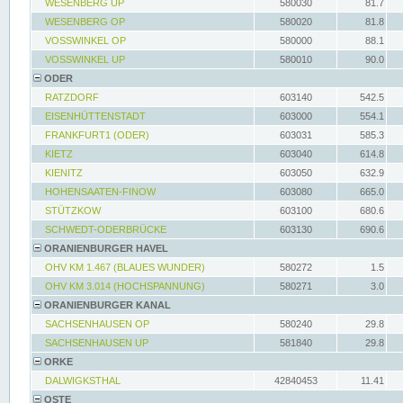
WESENBERG UP
580030
81.7
WESENBERG OP
580020
81.8
VOSSWINKEL OP
580000
88.1
VOSSWINKEL UP
580010
90.0
ODER
RATZDORF
603140
542.5
EISENHÜTTENSTADT
603000
554.1
FRANKFURT1 (ODER)
603031
585.3
KIETZ
603040
614.8
KIENITZ
603050
632.9
HOHENSAATEN-FINOW
603080
665.0
STÜTZKOW
603100
680.6
SCHWEDT-ODERBRÜCKE
603130
690.6
ORANIENBURGER HAVEL
OHV KM 1.467 (BLAUES WUNDER)
580272
1.5
OHV KM 3.014 (HOCHSPANNUNG)
580271
3.0
ORANIENBURGER KANAL
SACHSENHAUSEN OP
580240
29.8
SACHSENHAUSEN UP
581840
29.8
ORKE
DALWIGKSTHAL
42840453
11.41
OSTE