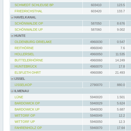
SCHWEDT SCHLEUSE BP
603410
123.5
FRIEDRICHSTHAL
603420
133.7
HAVELKANAL
SCHÖNWALDE OP
587050
8.676
SCHÖNWALDE UP
587060
9.002
HUNTE
OLDENBURG-DRIELAKE
4960030
0.547
REITHÖRNE
4960040
7.6
HOLLERSIEL
4960050
11.535
BUTTELERHÖRNE
4960060
14.249
HUNTEBRÜCK
4960070
17.8
ELSFLETH OHRT
4960080
21.493
IJSSEL
IJSSELKOP
2790070
880.0
ILMENAU
LÜNE
5940020
1.501
BARDOWICK OP
5940029
5.624
BARDOWICK UP
5940030
5.687
WITTORF OP
5940049
12.2
WITTORF UP
5940050
12.3
FAHRENHOLZ OP
5940070
17.64