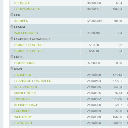
NEUSTADT
48800200
66.4
SCHWARMSTEDT
48800301
106.04
LEK
KRIMPEN
123456784
989.0
LESUM
WASSERHORST
4930010
2.3
LYCHENER GEWÄSSER
HIMMELPFORT UP
581120
0.2
HIMMELPFORT OP
581110
0.3
LÜHE
HORNEBURG
5960020
0.25
MAIN
RAUNHEIM
24900108
12.213
FRANKFURT OSTHAFEN
24700404
37.591
KROTZENBURG
24700335
63.23
MAINFLINGEN
24700325
76.43
OBERNAU
24700302
92.385
KLEINHEUBACH
24700200
121.7
FAULBACH
24700109
146.6
WERTHEIM
24709089
156.96
STEINBACH
24500100
200.52