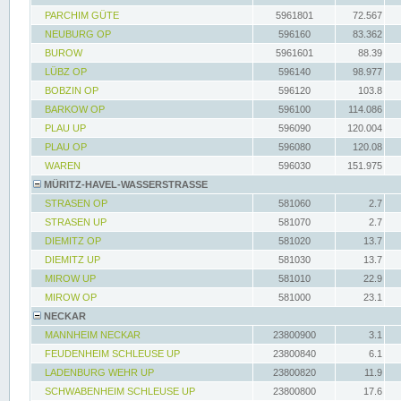
PARCHIM GÜTE
5961801
72.567
NEUBURG OP
596160
83.362
BUROW
5961601
88.39
LÜBZ OP
596140
98.977
BOBZIN OP
596120
103.8
BARKOW OP
596100
114.086
PLAU UP
596090
120.004
PLAU OP
596080
120.08
WAREN
596030
151.975
MÜRITZ-HAVEL-WASSERSTRASSE
STRASEN OP
581060
2.7
STRASEN UP
581070
2.7
DIEMITZ OP
581020
13.7
DIEMITZ UP
581030
13.7
MIROW UP
581010
22.9
MIROW OP
581000
23.1
NECKAR
MANNHEIM NECKAR
23800900
3.1
FEUDENHEIM SCHLEUSE UP
23800840
6.1
LADENBURG WEHR UP
23800820
11.9
SCHWABENHEIM SCHLEUSE UP
23800800
17.6