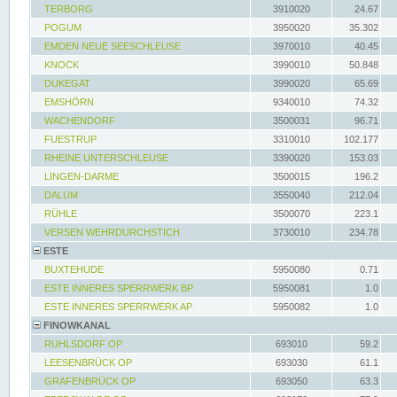
TERBORG
3910020
24.67
POGUM
3950020
35.302
EMDEN NEUE SEESCHLEUSE
3970010
40.45
KNOCK
3990010
50.848
DUKEGAT
3990020
65.69
EMSHÖRN
9340010
74.32
WACHENDORF
3500031
96.71
FUESTRUP
3310010
102.177
RHEINE UNTERSCHLEUSE
3390020
153.03
LINGEN-DARME
3500015
196.2
DALUM
3550040
212.04
RÜHLE
3500070
223.1
VERSEN WEHRDURCHSTICH
3730010
234.78
ESTE
BUXTEHUDE
5950080
0.71
ESTE INNERES SPERRWERK BP
5950081
1.0
ESTE INNERES SPERRWERK AP
5950082
1.0
FINOWKANAL
RUHLSDORF OP
693010
59.2
LEESENBRÜCK OP
693030
61.1
GRAFENBRÜCK OP
693050
63.3