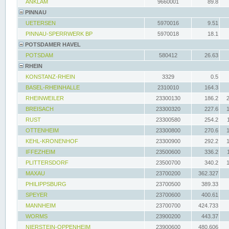
ANKLAM
9660001
89.8
PINNAU
UETERSEN
5970016
9.51
PINNAU-SPERRWERK BP
5970018
18.1
POTSDAMER HAVEL
POTSDAM
580412
26.63
RHEIN
KONSTANZ-RHEIN
3329
0.5
BASEL-RHEINHALLE
2310010
164.3
RHEINWEILER
23300130
186.2
BREISACH
23300320
227.6
RUST
23300580
254.2
OTTENHEIM
23300800
270.6
KEHL-KRONENHOF
23300900
292.2
IFFEZHEIM
23500600
336.2
PLITTERSDORF
23500700
340.2
MAXAU
23700200
362.327
PHILIPPSBURG
23700500
389.33
SPEYER
23700600
400.61
MANNHEIM
23700700
424.733
WORMS
23900200
443.37
NIERSTEIN-OPPENHEIM
23900600
480.606