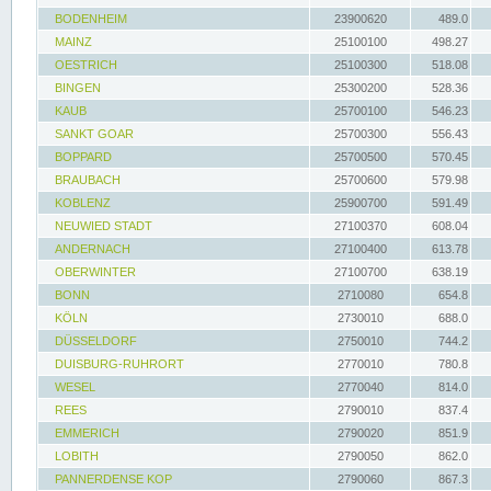
BODENHEIM
23900620
489.0
MAINZ
25100100
498.27
OESTRICH
25100300
518.08
BINGEN
25300200
528.36
KAUB
25700100
546.23
SANKT GOAR
25700300
556.43
BOPPARD
25700500
570.45
BRAUBACH
25700600
579.98
KOBLENZ
25900700
591.49
NEUWIED STADT
27100370
608.04
ANDERNACH
27100400
613.78
OBERWINTER
27100700
638.19
BONN
2710080
654.8
KÖLN
2730010
688.0
DÜSSELDORF
2750010
744.2
DUISBURG-RUHRORT
2770010
780.8
WESEL
2770040
814.0
REES
2790010
837.4
EMMERICH
2790020
851.9
LOBITH
2790050
862.0
PANNERDENSE KOP
2790060
867.3