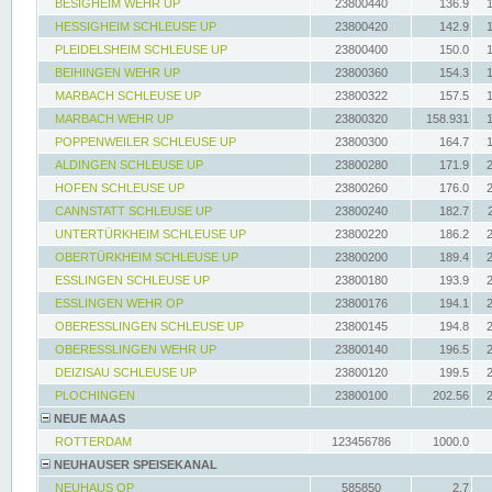
BESIGHEIM WEHR UP
23800440
136.9
HESSIGHEIM SCHLEUSE UP
23800420
142.9
PLEIDELSHEIM SCHLEUSE UP
23800400
150.0
BEIHINGEN WEHR UP
23800360
154.3
MARBACH SCHLEUSE UP
23800322
157.5
MARBACH WEHR UP
23800320
158.931
POPPENWEILER SCHLEUSE UP
23800300
164.7
ALDINGEN SCHLEUSE UP
23800280
171.9
HOFEN SCHLEUSE UP
23800260
176.0
CANNSTATT SCHLEUSE UP
23800240
182.7
UNTERTÜRKHEIM SCHLEUSE UP
23800220
186.2
OBERTÜRKHEIM SCHLEUSE UP
23800200
189.4
ESSLINGEN SCHLEUSE UP
23800180
193.9
ESSLINGEN WEHR OP
23800176
194.1
OBERESSLINGEN SCHLEUSE UP
23800145
194.8
OBERESSLINGEN WEHR UP
23800140
196.5
DEIZISAU SCHLEUSE UP
23800120
199.5
PLOCHINGEN
23800100
202.56
NEUE MAAS
ROTTERDAM
123456786
1000.0
NEUHAUSER SPEISEKANAL
NEUHAUS OP
585850
2.7