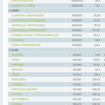
EDERTALSPERRE
42800310
49.2
SCHMITTLOTHEIM
42800309
74.5
EIDER
LEXFÄHRE OBERWASSER
9520020
26.09
LEXFÄHRE UNTERWASSER
9520030
26.09
NORDFELD OBERWASSER
9520040
78.19
NORDFELD UNTERWASSER
9520050
78.312
FRIEDRICHSTADT STRASSENBRÜCKE
9520060
83.14
TÖNNING
9520070
99.8
EIDER-SPERRWERK BP
9520081
110.1
ELBE
SCHÖNA
501010
2.05
PIRNA
501040
34.67
DRESDEN
501060
55.63
MEISSEN
501080
82.2
RIESA
501110
108.4
MÜHLBERG
501160
128.02
TORGAU
501261
154.15
PRETZSCH-MAUKEN
501330
184.45
ELSTER
501390
200.15
WITTENBERG
501420
214.14
COSWIG
501470
236.31