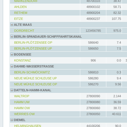
MARKLENDORF
48700103
38.47
AHLDEN
48900102
58.71
RETHEM
48900204
82.32
EITZE
48900237
107.75
ALTE MAAS
DORDRECHT
123456785
975.0
BERLIN-SPANDAUER-SCHIFFFAHRTSKANAL
BERLIN-PLÖTZENSEE OP
586640
7.4
BERLIN-PLÖTZENSEE UP
586650
7.5
BODENSEE
KONSTANZ
906
0.0
DAHME-WASSERSTRASSE
BERLIN-SCHMÖCKWITZ
586810
0.3
NEUE MÜHLE SCHLEUSE UP
586280
9.4
NEUE MÜHLE SCHLEUSE OP
586270
9.56
DATTELN-HAMM-KANAL
WALTROP
27800090
2.144
HAMM UW
27800080
36.59
HAMM OW
27800060
38.72
WERRIES OW
27800050
40.611
DIEMEL
HELMINGHAUSEN
44100206
90.0