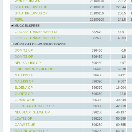
WINCHERINGEN
26100140
222.2
STADTBREDIMUS UP
26100130
229.44
STADTBREDIMUS OP
26100110
230.5
PERL
26100100
241.8
MÜGGELSPREE
GROSSE TRÄNKE WEHR UP
582670
44.91
GROSSE TRÄNKE WEHR OP
582660
45.03
MÜRITZ-ELDE-WASSERSTRASSE
DÖMITZ UP
596460
0.9
DÖMITZ OP
596450
1.0
NEU KALLISS OP
596430
4.97
FINDENWIRUNSHIER OP
596410
5.838
MALLISS UP
596400
9.431
MALLISS OP
596390
9.507
ELDENA OP
596370
18.004
GÜRITZ OP
596350
22.8
GRABOW OP
596330
30.849
KLEIN LAASCH WEHR OP
596300
42.718
NEUSTADT GLEWE OP
596280
46.197
LEWITZ OP
596250
50.599
GARWITZ UP
596230
60.655
MALCHOW WEHR OP
596200
65.201