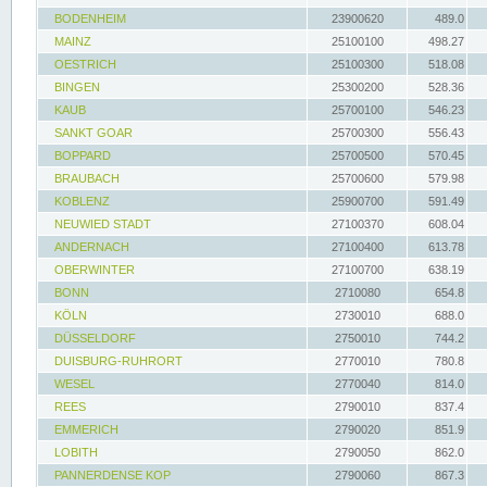
BODENHEIM
23900620
489.0
MAINZ
25100100
498.27
OESTRICH
25100300
518.08
BINGEN
25300200
528.36
KAUB
25700100
546.23
SANKT GOAR
25700300
556.43
BOPPARD
25700500
570.45
BRAUBACH
25700600
579.98
KOBLENZ
25900700
591.49
NEUWIED STADT
27100370
608.04
ANDERNACH
27100400
613.78
OBERWINTER
27100700
638.19
BONN
2710080
654.8
KÖLN
2730010
688.0
DÜSSELDORF
2750010
744.2
DUISBURG-RUHRORT
2770010
780.8
WESEL
2770040
814.0
REES
2790010
837.4
EMMERICH
2790020
851.9
LOBITH
2790050
862.0
PANNERDENSE KOP
2790060
867.3