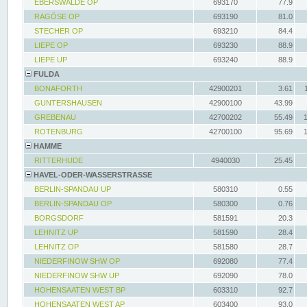
EBERSWALDE OP
693170
77.9
RAGÖSE OP
693190
81.0
STECHER OP
693210
84.4
LIEPE OP
693230
88.9
LIEPE UP
693240
88.9
FULDA
BONAFORTH
42900201
3.61
GUNTERSHAUSEN
42900100
43.99
GREBENAU
42700202
55.49
ROTENBURG
42700100
95.69
HAMME
RITTERHUDE
4940030
25.45
HAVEL-ODER-WASSERSTRASSE
BERLIN-SPANDAU UP
580310
0.55
BERLIN-SPANDAU OP
580300
0.76
BORGSDORF
581591
20.3
LEHNITZ UP
581590
28.4
LEHNITZ OP
581580
28.7
NIEDERFINOW SHW OP
692080
77.4
NIEDERFINOW SHW UP
692090
78.0
HOHENSAATEN WEST BP
603310
92.7
HOHENSAATEN WEST AP
603400
93.0