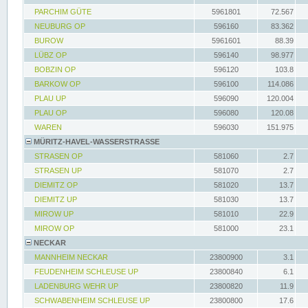
PARCHIM GÜTE
5961801
72.567
NEUBURG OP
596160
83.362
BUROW
5961601
88.39
LÜBZ OP
596140
98.977
BOBZIN OP
596120
103.8
BARKOW OP
596100
114.086
PLAU UP
596090
120.004
PLAU OP
596080
120.08
WAREN
596030
151.975
MÜRITZ-HAVEL-WASSERSTRASSE
STRASEN OP
581060
2.7
STRASEN UP
581070
2.7
DIEMITZ OP
581020
13.7
DIEMITZ UP
581030
13.7
MIROW UP
581010
22.9
MIROW OP
581000
23.1
NECKAR
MANNHEIM NECKAR
23800900
3.1
FEUDENHEIM SCHLEUSE UP
23800840
6.1
LADENBURG WEHR UP
23800820
11.9
SCHWABENHEIM SCHLEUSE UP
23800800
17.6