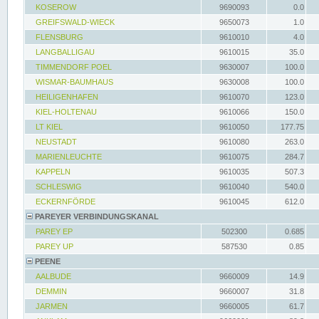
KOSEROW
9690093
0.0
GREIFSWALD-WIECK
9650073
1.0
FLENSBURG
9610010
4.0
LANGBALLIGAU
9610015
35.0
TIMMENDORF POEL
9630007
100.0
WISMAR-BAUMHAUS
9630008
100.0
HEILIGENHAFEN
9610070
123.0
KIEL-HOLTENAU
9610066
150.0
LT KIEL
9610050
177.75
NEUSTADT
9610080
263.0
MARIENLEUCHTE
9610075
284.7
KAPPELN
9610035
507.3
SCHLESWIG
9610040
540.0
ECKERNFÖRDE
9610045
612.0
PAREYER VERBINDUNGSKANAL
PAREY EP
502300
0.685
PAREY UP
587530
0.85
PEENE
AALBUDE
9660009
14.9
DEMMIN
9660007
31.8
JARMEN
9660005
61.7