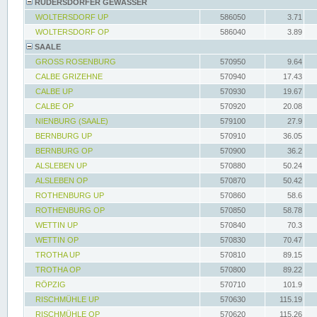
RÜDERSDORFER GEWÄSSER
WOLTERSDORF UP
586050
3.71
WOLTERSDORF OP
586040
3.89
SAALE
GROSS ROSENBURG
570950
9.64
CALBE GRIZEHNE
570940
17.43
CALBE UP
570930
19.67
CALBE OP
570920
20.08
NIENBURG (SAALE)
579100
27.9
BERNBURG UP
570910
36.05
BERNBURG OP
570900
36.2
ALSLEBEN UP
570880
50.24
ALSLEBEN OP
570870
50.42
ROTHENBURG UP
570860
58.6
ROTHENBURG OP
570850
58.78
WETTIN UP
570840
70.3
WETTIN OP
570830
70.47
TROTHA UP
570810
89.15
TROTHA OP
570800
89.22
RÖPZIG
570710
101.9
RISCHMÜHLE UP
570630
115.19
RISCHMÜHLE OP
570620
115.26