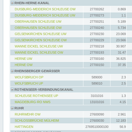
RHEIN-HERNE-KANAL
DUISBURG-MEIDERICH SCHLEUSE OW
27700262
0.869
DUISBURG-MEIDERICH SCHLEUSE UW
27700273
1.1
OBERHAUSEN SCHLEUSE UW
27700251
5.189
OBERHAUSEN SCHLEUSE OW
27700240
5.734
GELSENKIRCHEN SCHLEUSE UW
27700230
23.069
GELSENKIRCHEN SCHLEUSE OW
27700229
23.566
WANNE EICKEL SCHLEUSE UW
27700218
30.907
WANNE EICKEL SCHLEUSE OW
27700193
31.47
HERNE UW
27700160
36.825
HERNE OW
27700150
37.35
RHEINSBERGER GEWÄSSER
WOLFSBRUCH OP
589000
2.3
WOLFSBRUCH UP
589010
2.5
ROTHENSEER-VERBINDUNGSKANAL
SCHLEUSE ROTHENSEE UP
3101016
1.3
MAGDEBURG-RO NWS
13101016
4.15
RUHR
RUHRWEHR OW
27600090
2.961
SCHLOSSBRÜCKE MÜLHEIM
27600030
12.183
HATTINGEN
2769510000100
56.9