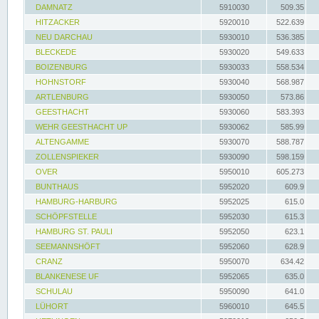
DAMNATZ
5910030
509.35
HITZACKER
5920010
522.639
NEU DARCHAU
5930010
536.385
BLECKEDE
5930020
549.633
BOIZENBURG
5930033
558.534
HOHNSTORF
5930040
568.987
ARTLENBURG
5930050
573.86
GEESTHACHT
5930060
583.393
WEHR GEESTHACHT UP
5930062
585.99
ALTENGAMME
5930070
588.787
ZOLLENSPIEKER
5930090
598.159
OVER
5950010
605.273
BUNTHAUS
5952020
609.9
HAMBURG-HARBURG
5952025
615.0
SCHÖPFSTELLE
5952030
615.3
HAMBURG ST. PAULI
5952050
623.1
SEEMANNSHÖFT
5952060
628.9
CRANZ
5950070
634.42
BLANKENESE UF
5952065
635.0
SCHULAU
5950090
641.0
LÜHORT
5960010
645.5