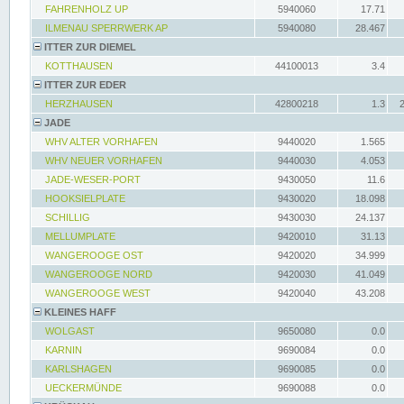
FAHRENHOLZ UP
5940060
17.71
ILMENAU SPERRWERK AP
5940080
28.467
ITTER ZUR DIEMEL
KOTTHAUSEN
44100013
3.4
ITTER ZUR EDER
HERZHAUSEN
42800218
1.3
JADE
WHV ALTER VORHAFEN
9440020
1.565
WHV NEUER VORHAFEN
9440030
4.053
JADE-WESER-PORT
9430050
11.6
HOOKSIELPLATE
9430020
18.098
SCHILLIG
9430030
24.137
MELLUMPLATE
9420010
31.13
WANGEROOGE OST
9420020
34.999
WANGEROOGE NORD
9420030
41.049
WANGEROOGE WEST
9420040
43.208
KLEINES HAFF
WOLGAST
9650080
0.0
KARNIN
9690084
0.0
KARLSHAGEN
9690085
0.0
UECKERMÜNDE
9690088
0.0