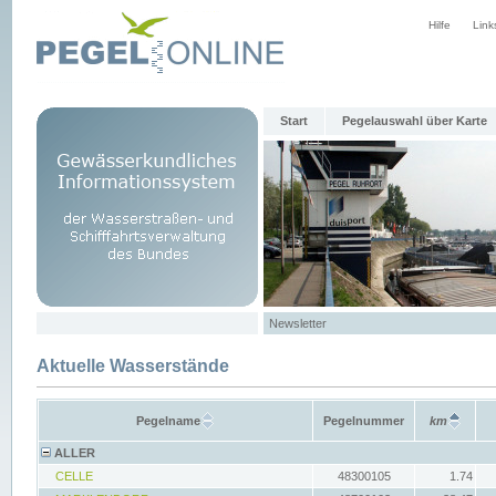
Hilfe
Link
Start
Pegelauswahl über Karte
Newsletter
Aktuelle Wasserstände
Pegelname
Pegelnummer
km
ALLER
CELLE
48300105
1.74