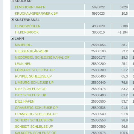
KRÜCKAU
ELMSHORN HAFEN
5970022
0.028
KRÜCKAU-SPERRWERK BP
5970023
10.5
KÜSTENKANAL
HUNDSMÜHLEN
4960020
5.188
HILKENBROOK
3800010
41.194
LAHN
MARBURG
25830056
-38.7
GIESSEN KLÄRWERK
25800100
-3.2
NIEDERBIEL SCHLEUSE KANAL OP
25800177
19.3
LEUN NEU
25800200
25.1
FÜRFURT SCHLEUSE UP
25800300
51.2
RUNKEL SCHLEUSE UP
25800400
65.3
LIMBURG SCHLEUSE UP
25800440
76.6
DIEZ SCHLEUSE OP
25800478
83.2
DIEZ SCHLEUSE UP
25800480
83.2
DIEZ HAFEN
25800500
83.7
CRAMBERG SCHLEUSE OP
25800538
91.8
CRAMBERG SCHLEUSE UP
25800540
91.8
SCHEIDT SCHLEUSE OP
25800558
96.8
SCHEIDT SCHLEUSE UP
25800560
96.8
KALKOFEN SCHLEUSE OP
25800578
105.6