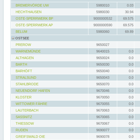
BREMERVÖRDE UW
5980010
0.03
HECHTHAUSEN
5980030
30.94
OSTE-SPERRWERK BP
9000000532
69.575
OSTE-SPERRWERK AP
9000000590
69.575
BELUM
5980060
69.89
OSTSEE
PREROW
9650027
WARNEMÜNDE
9640015
0.0
ALTHAGEN
9650024
0.0
BARTH
9650030
0.0
BARHÖFT
9650040
0.0
STRALSUND
9650043
0.0
STAHLBRODE
9650070
0.0
NEUENDORF HAFEN
9670046
0.0
KLOSTER
9670050
0.0
WITTOWER FÄHRE
9670055
0.0
LAUTERBACH
9670063
0.0
SASSNITZ
9670065
0.0
THIESSOW
9670067
0.0
RUDEN
9690077
0.0
GREIFSWALD OIE
9690078
0.0