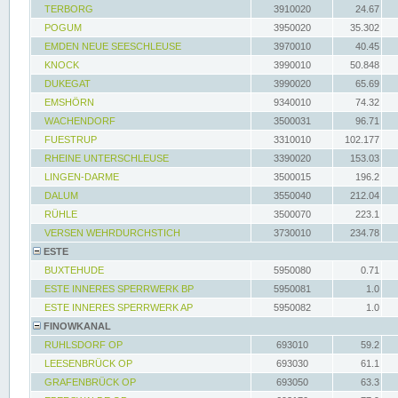
TERBORG
3910020
24.67
POGUM
3950020
35.302
EMDEN NEUE SEESCHLEUSE
3970010
40.45
KNOCK
3990010
50.848
DUKEGAT
3990020
65.69
EMSHÖRN
9340010
74.32
WACHENDORF
3500031
96.71
FUESTRUP
3310010
102.177
RHEINE UNTERSCHLEUSE
3390020
153.03
LINGEN-DARME
3500015
196.2
DALUM
3550040
212.04
RÜHLE
3500070
223.1
VERSEN WEHRDURCHSTICH
3730010
234.78
ESTE
BUXTEHUDE
5950080
0.71
ESTE INNERES SPERRWERK BP
5950081
1.0
ESTE INNERES SPERRWERK AP
5950082
1.0
FINOWKANAL
RUHLSDORF OP
693010
59.2
LEESENBRÜCK OP
693030
61.1
GRAFENBRÜCK OP
693050
63.3