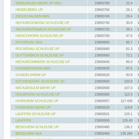
WIEBLINGEN WEHR UP NEU
23800780
22.4
HEIDELBERG UP
23800760
26.1
ZIEGELHAUSEN AMS
23800745
29.4
NECKARGEMÜND SCHLEUSE UP
23800740
30.8
NECKARSTEINACH SCHLEUSE UP
23800720
39.1
HIRSCHHORN SCHLEUSE UP
23800700
47.5
ROCKENAU SKA
23800690
60.7
ROCKENAU SCHLEUSE UP
23800680
61.3
GUTTENBACH SCHLEUSE UP
23800660
72.1
NECKARZIMMERN SCHLEUSE UP
23800640
85.9
HASSMERSHEIM AMS
23800630
87.5
GUNDELSHEIM UP
23800620
93.8
KOCHENDORF SCHLEUSE UP
23800600
103.8
NECKARSULM WEHR UP
23800580
107.0
HEILBRONN SCHLEUSE UP
23800560
113.3
HORKHEIM SCHLEUSE UP
23800557
117.435
HORKHEIM WEHR UP
23800520
119.8
LAUFFEN SCHLEUSE UP
23800501
125.1
LAUFFEN
23800500
125.43
BESIGHEIM SCHLEUSE UP
23800480
136.2
BESIGHEIM SKA
23800460
136.284