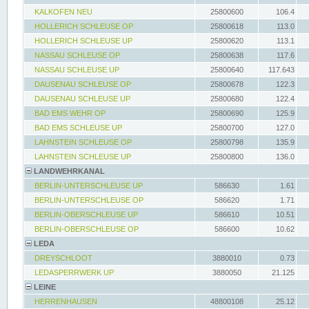
KALKOFEN NEU
25800600
106.4
HOLLERICH SCHLEUSE OP
25800618
113.0
HOLLERICH SCHLEUSE UP
25800620
113.1
NASSAU SCHLEUSE OP
25800638
117.6
NASSAU SCHLEUSE UP
25800640
117.643
DAUSENAU SCHLEUSE OP
25800678
122.3
DAUSENAU SCHLEUSE UP
25800680
122.4
BAD EMS WEHR OP
25800690
125.9
BAD EMS SCHLEUSE UP
25800700
127.0
LAHNSTEIN SCHLEUSE OP
25800798
135.9
LAHNSTEIN SCHLEUSE UP
25800800
136.0
LANDWEHRKANAL
BERLIN-UNTERSCHLEUSE UP
586630
1.61
BERLIN-UNTERSCHLEUSE OP
586620
1.71
BERLIN-OBERSCHLEUSE UP
586610
10.51
BERLIN-OBERSCHLEUSE OP
586600
10.62
LEDA
DREYSCHLOOT
3880010
0.73
LEDASPERRWERK UP
3880050
21.125
LEINE
HERRENHAUSEN
48800108
25.12