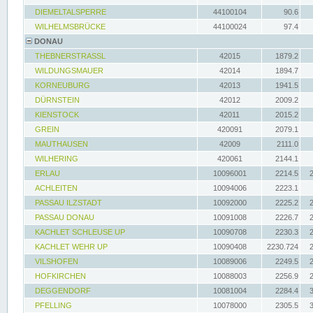
DIEMELTALSPERRE
44100104
90.6
WILHELMSBRÜCKE
44100024
97.4
DONAU
THEBNERSTRASSL
42015
1879.2
WILDUNGSMAUER
42014
1894.7
KORNEUBURG
42013
1941.5
DÜRNSTEIN
42012
2009.2
KIENSTOCK
42011
2015.2
GREIN
420091
2079.1
MAUTHAUSEN
42009
2111.0
WILHERING
420061
2144.1
ERLAU
10096001
2214.5
ACHLEITEN
10094006
2223.1
PASSAU ILZSTADT
10092000
2225.2
PASSAU DONAU
10091008
2226.7
KACHLET SCHLEUSE UP
10090708
2230.3
KACHLET WEHR UP
10090408
2230.724
VILSHOFEN
10089006
2249.5
HOFKIRCHEN
10088003
2256.9
DEGGENDORF
10081004
2284.4
PFELLING
10078000
2305.5