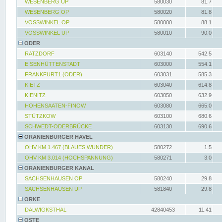
WESENBERG UP
580030
81.7
WESENBERG OP
580020
81.8
VOSSWINKEL OP
580000
88.1
VOSSWINKEL UP
580010
90.0
ODER
RATZDORF
603140
542.5
EISENHÜTTENSTADT
603000
554.1
FRANKFURT1 (ODER)
603031
585.3
KIETZ
603040
614.8
KIENITZ
603050
632.9
HOHENSAATEN-FINOW
603080
665.0
STÜTZKOW
603100
680.6
SCHWEDT-ODERBRÜCKE
603130
690.6
ORANIENBURGER HAVEL
OHV KM 1.467 (BLAUES WUNDER)
580272
1.5
OHV KM 3.014 (HOCHSPANNUNG)
580271
3.0
ORANIENBURGER KANAL
SACHSENHAUSEN OP
580240
29.8
SACHSENHAUSEN UP
581840
29.8
ORKE
DALWIGKSTHAL
42840453
11.41
OSTE