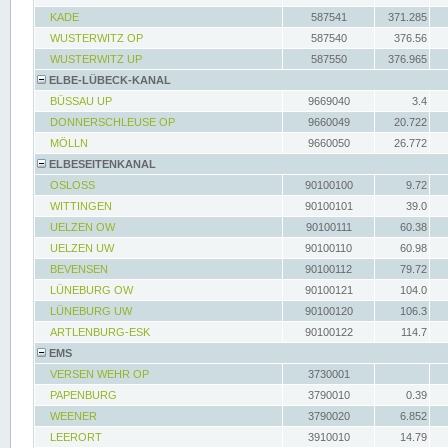
KADE
587541
371.285
WUSTERWITZ OP
587540
376.56
WUSTERWITZ UP
587550
376.965
ELBE-LÜBECK-KANAL
BÜSSAU UP
9669040
3.4
DONNERSCHLEUSE OP
9660049
20.722
MÖLLN
9660050
26.772
ELBESEITENKANAL
OSLOSS
90100100
9.72
WITTINGEN
90100101
39.0
UELZEN OW
90100111
60.38
UELZEN UW
90100110
60.98
BEVENSEN
90100112
79.72
LÜNEBURG OW
90100121
104.0
LÜNEBURG UW
90100120
106.3
ARTLENBURG-ESK
90100122
114.7
EMS
VERSEN WEHR OP
3730001
PAPENBURG
3790010
0.39
WEENER
3790020
6.852
LEERORT
3910010
14.79