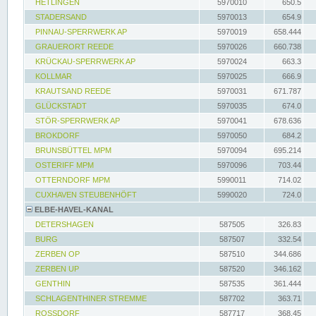
HETLINGEN
5970010
650.5
STADERSAND
5970013
654.9
PINNAU-SPERRWERK AP
5970019
658.444
GRAUERORT REEDE
5970026
660.738
KRÜCKAU-SPERRWERK AP
5970024
663.3
KOLLMAR
5970025
666.9
KRAUTSAND REEDE
5970031
671.787
GLÜCKSTADT
5970035
674.0
STÖR-SPERRWERK AP
5970041
678.636
BROKDORF
5970050
684.2
BRUNSBÜTTEL MPM
5970094
695.214
OSTERIFF MPM
5970096
703.44
OTTERNDORF MPM
5990011
714.02
CUXHAVEN STEUBENHÖFT
5990020
724.0
ELBE-HAVEL-KANAL
DETERSHAGEN
587505
326.83
BURG
587507
332.54
ZERBEN OP
587510
344.686
ZERBEN UP
587520
346.162
GENTHIN
587535
361.444
SCHLAGENTHINER STREMME
587702
363.71
ROSSDORF
587717
368.45