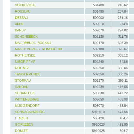
VOCKERODE
501480
245.62
ROSSLAU
501490
257.84
DESSAU
502000
261.16
AKEN
502010
274.8
BARBY
502070
294.82
SCHÖNEBECK
502130
311.76
MAGDEBURG-BUCKAU
502170
325.39
MAGDEBURG-STROMBRÜCKE
502180
326.67
ROTHENSEE
502210
333.12
NIEGRIPP AP
502240
343.6
ROGÄTZ
502250
350.64
TANGERMÜNDE
502350
388.26
STORKAU
502370
396.11
SANDAU
502430
416.06
SCHARLEUK
503030
447.22
WITTENBERGE
503050
453.98
MÜGGENDORF
503070
463.94
SCHNACKENBURG
5910010
474.56
LENZEN
503120
484.7
GORLEBEN
5910020
492.95
DÖMITZ
5910025
504.7