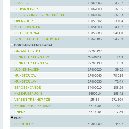
PFATTER
10068006
2350.7
SCHWABELWEIS
10062000
2376.5
REGENSBURG EISERNE BRÜCKE
10061007
2379.3
OBERNDORF
10056302
2397.4
KELHEIMWINZER
10054500
2409.7
KELHEIM DONAU
10053009
2414.8
INGOLSTADT LUITPOLDSTRASSE
10046105
2458.3
DORTMUND-EMS-KANAL
GROPPENBRUCH
27700122
HENRICHENBURG OW
27700111
14.3
HENRICHENBURG UW
27700133
15.9
LÜDINGHAUSEN
27800020
39.32
MÜNSTER OW
27800040
70.315
MÜNSTER UW
27800030
72.49
BERGESHÖVEDE
34000010
108.26
HASEHUBBRÜCKE
3690010
166.42
VERSEN TRENNSPITZE
25463
171.309
HERBRUM HAFENDAMM
3770030
213.07
RHEDE
3770040
217.86
EDER
AFFOLDERN
42800502
44.02