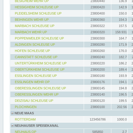
BESIGHEIM WEHR UP
23800440
136.9
HESSIGHEIM SCHLEUSE UP
23800420
142.9
PLEIDELSHEIM SCHLEUSE UP
23800400
150.0
BEIHINGEN WEHR UP
23800360
154.3
MARBACH SCHLEUSE UP
23800322
157.5
MARBACH WEHR UP
23800320
158.931
POPPENWEILER SCHLEUSE UP
23800300
164.7
ALDINGEN SCHLEUSE UP
23800280
171.9
HOFEN SCHLEUSE UP
23800260
176.0
CANNSTATT SCHLEUSE UP
23800240
182.7
UNTERTÜRKHEIM SCHLEUSE UP
23800220
186.2
OBERTÜRKHEIM SCHLEUSE UP
23800200
189.4
ESSLINGEN SCHLEUSE UP
23800180
193.9
ESSLINGEN WEHR OP
23800176
194.1
OBERESSLINGEN SCHLEUSE UP
23800145
194.8
OBERESSLINGEN WEHR UP
23800140
196.5
DEIZISAU SCHLEUSE UP
23800120
199.5
PLOCHINGEN
23800100
202.56
NEUE MAAS
ROTTERDAM
123456786
1000.0
NEUHAUSER SPEISEKANAL
NEUHAUS OP
585850
2.7