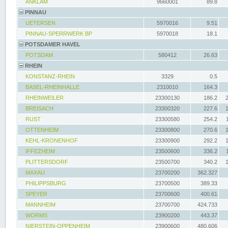
ANKLAM
9660001
89.8
PINNAU
UETERSEN
5970016
9.51
PINNAU-SPERRWERK BP
5970018
18.1
POTSDAMER HAVEL
POTSDAM
580412
26.63
RHEIN
KONSTANZ-RHEIN
3329
0.5
BASEL-RHEINHALLE
2310010
164.3
RHEINWEILER
23300130
186.2
BREISACH
23300320
227.6
RUST
23300580
254.2
OTTENHEIM
23300800
270.6
KEHL-KRONENHOF
23300900
292.2
IFFEZHEIM
23500600
336.2
PLITTERSDORF
23500700
340.2
MAXAU
23700200
362.327
PHILIPPSBURG
23700500
389.33
SPEYER
23700600
400.61
MANNHEIM
23700700
424.733
WORMS
23900200
443.37
NIERSTEIN-OPPENHEIM
23900600
480.606