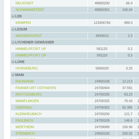
NEUSTADT
48800200
66.4
SCHWARMSTEDT
48800301
106.04
LEK
KRIMPEN
123456784
989.0
LESUM
WASSERHORST
4930010
2.3
LYCHENER GEWÄSSER
HIMMELPFORT UP
581120
0.2
HIMMELPFORT OP
581110
0.3
LÜHE
HORNEBURG
5960020
0.25
MAIN
RAUNHEIM
24900108
12.213
FRANKFURT OSTHAFEN
24700404
37.591
KROTZENBURG
24700335
63.23
MAINFLINGEN
24700325
76.43
OBERNAU
24700302
92.385
KLEINHEUBACH
24700200
121.7
FAULBACH
24700109
146.6
WERTHEIM
24709089
156.96
STEINBACH
24500100
200.52