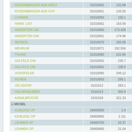
RODENBERGER AUE-WEST
31010052
132.68
RODENBERGER AUE-OST
31010051
133.55
LOHNDE
31010050
150.1
HANN. LIST
31010062
163.56
ANDERTEN UW
31010060
173.425
ANDERTEN OW
31010061
174.96
SEHNDE
31010070
183.58
MEHRUM
31010071
192.556
THUNE
31010080
222.85
SÜLFELD OW
31010092
235.7
SÜLFELD UW
31010091
238.0
VORSFELDE
31010090
249.12
RÜHEN
31010093
256.1
VELSDORF
3101012
283.1
HALDENSLEBEN
3101013
300.9
KANALBRÜCKE
3101018
321.33
MOSEL
KOBLENZ UP
26900900
1.9
KOBLENZ OP
26900880
2.111
LEHMEN UP
26900700
20.37
LEHMEN OP
26900680
21.04