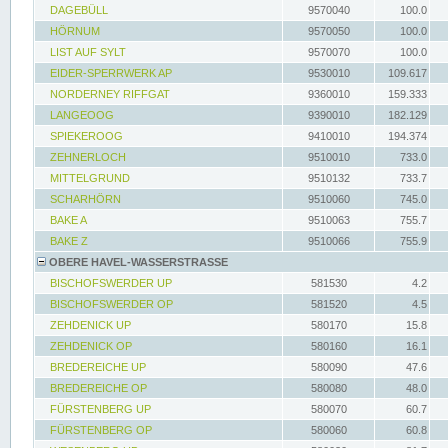
DAGEBÜLL
9570040
100.0
HÖRNUM
9570050
100.0
LIST AUF SYLT
9570070
100.0
EIDER-SPERRWERK AP
9530010
109.617
NORDERNEY RIFFGAT
9360010
159.333
LANGEOOG
9390010
182.129
SPIEKEROOG
9410010
194.374
ZEHNERLOCH
9510010
733.0
MITTELGRUND
9510132
733.7
SCHARHÖRN
9510060
745.0
BAKE A
9510063
755.7
BAKE Z
9510066
755.9
OBERE HAVEL-WASSERSTRASSE
BISCHOFSWERDER UP
581530
4.2
BISCHOFSWERDER OP
581520
4.5
ZEHDENICK UP
580170
15.8
ZEHDENICK OP
580160
16.1
BREDEREICHE UP
580090
47.6
BREDEREICHE OP
580080
48.0
FÜRSTENBERG UP
580070
60.7
FÜRSTENBERG OP
580060
60.8