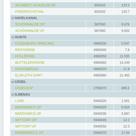
SCHWEDT SCHLEUSE BP
603410
123.5
FRIEDRICHSTHAL
603420
133.7
HAVELKANAL
SCHÖNWALDE OP
587050
8.676
SCHÖNWALDE UP
587060
9.002
HUNTE
OLDENBURG-DRIELAKE
4960030
0.547
REITHÖRNE
4960040
7.6
HOLLERSIEL
4960050
11.535
BUTTELERHÖRNE
4960060
14.249
HUNTEBRÜCK
4960070
17.8
ELSFLETH OHRT
4960080
21.493
IJSSEL
IJSSELKOP
2790070
880.0
ILMENAU
LÜNE
5940020
1.501
BARDOWICK OP
5940029
5.624
BARDOWICK UP
5940030
5.687
WITTORF OP
5940049
12.2
WITTORF UP
5940050
12.3
FAHRENHOLZ OP
5940070
17.64