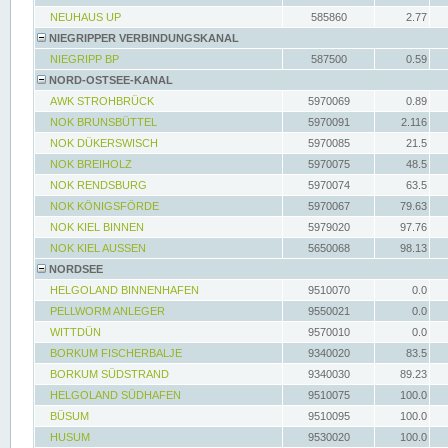
NEUHAUS UP
585860
2.77
NIEGRIPPER VERBINDUNGSKANAL
NIEGRIPP BP
587500
0.59
NORD-OSTSEE-KANAL
AWK STROHBRÜCK
5970069
0.89
NOK BRUNSBÜTTEL
5970091
2.116
NOK DÜKERSWISCH
5970085
21.5
NOK BREIHOLZ
5970075
48.5
NOK RENDSBURG
5970074
63.5
NOK KÖNIGSFÖRDE
5970067
79.63
NOK KIEL BINNEN
5979020
97.76
NOK KIEL AUSSEN
5650068
98.13
NORDSEE
HELGOLAND BINNENHAFEN
9510070
0.0
PELLWORM ANLEGER
9550021
0.0
WITTDÜN
9570010
0.0
BORKUM FISCHERBALJE
9340020
83.5
BORKUM SÜDSTRAND
9340030
89.23
HELGOLAND SÜDHAFEN
9510075
100.0
BÜSUM
9510095
100.0
HUSUM
9530020
100.0