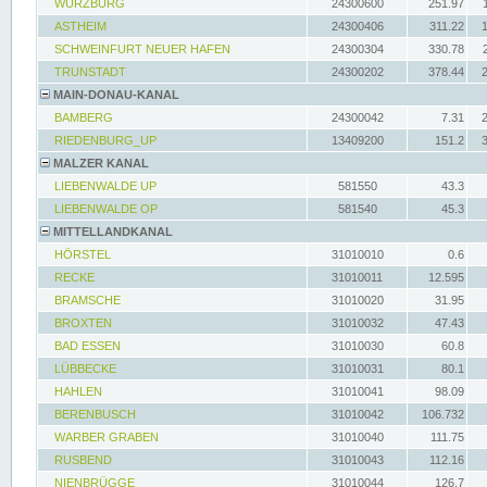
WÜRZBURG
24300600
251.97
ASTHEIM
24300406
311.22
SCHWEINFURT NEUER HAFEN
24300304
330.78
TRUNSTADT
24300202
378.44
MAIN-DONAU-KANAL
BAMBERG
24300042
7.31
RIEDENBURG_UP
13409200
151.2
MALZER KANAL
LIEBENWALDE UP
581550
43.3
LIEBENWALDE OP
581540
45.3
MITTELLANDKANAL
HÖRSTEL
31010010
0.6
RECKE
31010011
12.595
BRAMSCHE
31010020
31.95
BROXTEN
31010032
47.43
BAD ESSEN
31010030
60.8
LÜBBECKE
31010031
80.1
HAHLEN
31010041
98.09
BERENBUSCH
31010042
106.732
WARBER GRABEN
31010040
111.75
RUSBEND
31010043
112.16
NIENBRÜGGE
31010044
126.7