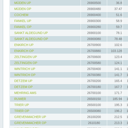
MÜDEN UP
26900500
36.8
MÜDEN OP
26900480
37.47
COCHEM
26900400
51.6
FANKEL UP
26900300
58.9
FANKEL OP
26900280
59.7
SANKT ALDEGUND UP
26900100
78.1
SANKT ALDEGUND OP
26900080
78.48
ENKIRCH UP
26700900
102.6
ENKIRCH OP
26700880
103.128
ZELTINGEN UP
26700600
123.4
ZELTINGEN OP
26700580
124.1
WINTRICH UP
26700400
141.1
WINTRICH OP
26700380
141.7
DETZEM UP
26700200
165.4
DETZEM OP
26700180
167.7
MEHRING AMS
26700100
171.7
RUWER
26500150
185.94
TRIER UP
26500100
195.3
TRIER OP
26500080
196.2
GREVENMACHER UP
26100200
212.5
GREVENMACHER OP
2610180
213.3