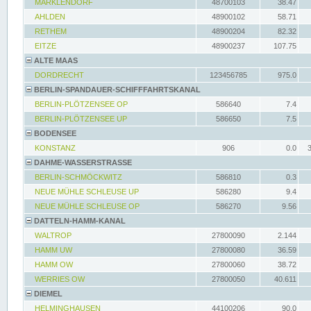
MARKLENDORF
48700103
38.47
AHLDEN
48900102
58.71
RETHEM
48900204
82.32
EITZE
48900237
107.75
ALTE MAAS
DORDRECHT
123456785
975.0
BERLIN-SPANDAUER-SCHIFFFAHRTSKANAL
BERLIN-PLÖTZENSEE OP
586640
7.4
BERLIN-PLÖTZENSEE UP
586650
7.5
BODENSEE
KONSTANZ
906
0.0
DAHME-WASSERSTRASSE
BERLIN-SCHMÖCKWITZ
586810
0.3
NEUE MÜHLE SCHLEUSE UP
586280
9.4
NEUE MÜHLE SCHLEUSE OP
586270
9.56
DATTELN-HAMM-KANAL
WALTROP
27800090
2.144
HAMM UW
27800080
36.59
HAMM OW
27800060
38.72
WERRIES OW
27800050
40.611
DIEMEL
HELMINGHAUSEN
44100206
90.0