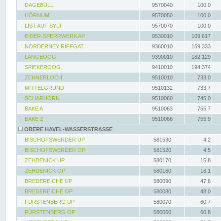
DAGEBÜLL
9570040
100.0
HÖRNUM
9570050
100.0
LIST AUF SYLT
9570070
100.0
EIDER-SPERRWERK AP
9530010
109.617
NORDERNEY RIFFGAT
9360010
159.333
LANGEOOG
9390010
182.129
SPIEKEROOG
9410010
194.374
ZEHNERLOCH
9510010
733.0
MITTELGRUND
9510132
733.7
SCHARHÖRN
9510060
745.0
BAKE A
9510063
755.7
BAKE Z
9510066
755.9
OBERE HAVEL-WASSERSTRASSE
BISCHOFSWERDER UP
581530
4.2
BISCHOFSWERDER OP
581520
4.5
ZEHDENICK UP
580170
15.8
ZEHDENICK OP
580160
16.1
BREDEREICHE UP
580090
47.6
BREDEREICHE OP
580080
48.0
FÜRSTENBERG UP
580070
60.7
FÜRSTENBERG OP
580060
60.8