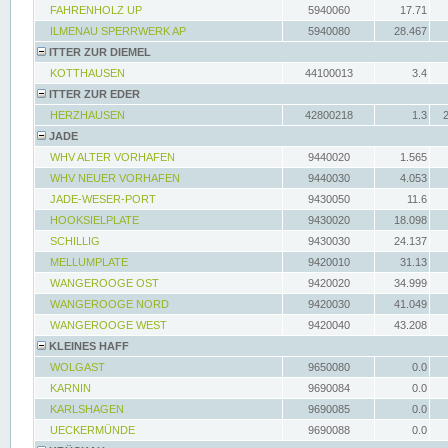
FAHRENHOLZ UP
5940060
17.71
ILMENAU SPERRWERK AP
5940080
28.467
ITTER ZUR DIEMEL
KOTTHAUSEN
44100013
3.4
ITTER ZUR EDER
HERZHAUSEN
42800218
1.3
JADE
WHV ALTER VORHAFEN
9440020
1.565
WHV NEUER VORHAFEN
9440030
4.053
JADE-WESER-PORT
9430050
11.6
HOOKSIELPLATE
9430020
18.098
SCHILLIG
9430030
24.137
MELLUMPLATE
9420010
31.13
WANGEROOGE OST
9420020
34.999
WANGEROOGE NORD
9420030
41.049
WANGEROOGE WEST
9420040
43.208
KLEINES HAFF
WOLGAST
9650080
0.0
KARNIN
9690084
0.0
KARLSHAGEN
9690085
0.0
UECKERMÜNDE
9690088
0.0