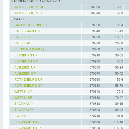
RÜDERSDORFER GEWÄSSER
WOLTERSDORF UP
586050
3.71
WOLTERSDORF OP
586040
3.89
SAALE
GROSS ROSENBURG
570950
9.64
CALBE GRIZEHNE
570940
17.43
CALBE UP
570930
19.67
CALBE OP
570920
20.08
NIENBURG (SAALE)
579100
27.9
BERNBURG UP
570910
36.05
BERNBURG OP
570900
36.2
ALSLEBEN UP
570880
50.24
ALSLEBEN OP
570870
50.42
ROTHENBURG UP
570860
58.6
ROTHENBURG OP
570850
58.78
WETTIN UP
570840
70.3
WETTIN OP
570830
70.47
TROTHA UP
570810
89.15
TROTHA OP
570800
89.22
RÖPZIG
570710
101.9
RISCHMÜHLE UP
570630
115.19
RISCHMÜHLE OP
570620
115.26