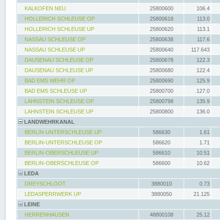
KALKOFEN NEU
25800600
106.4
HOLLERICH SCHLEUSE OP
25800618
113.0
HOLLERICH SCHLEUSE UP
25800620
113.1
NASSAU SCHLEUSE OP
25800638
117.6
NASSAU SCHLEUSE UP
25800640
117.643
DAUSENAU SCHLEUSE OP
25800678
122.3
DAUSENAU SCHLEUSE UP
25800680
122.4
BAD EMS WEHR OP
25800690
125.9
BAD EMS SCHLEUSE UP
25800700
127.0
LAHNSTEIN SCHLEUSE OP
25800798
135.9
LAHNSTEIN SCHLEUSE UP
25800800
136.0
LANDWEHRKANAL
BERLIN-UNTERSCHLEUSE UP
586630
1.61
BERLIN-UNTERSCHLEUSE OP
586620
1.71
BERLIN-OBERSCHLEUSE UP
586610
10.51
BERLIN-OBERSCHLEUSE OP
586600
10.62
LEDA
DREYSCHLOOT
3880010
0.73
LEDASPERRWERK UP
3880050
21.125
LEINE
HERRENHAUSEN
48800108
25.12