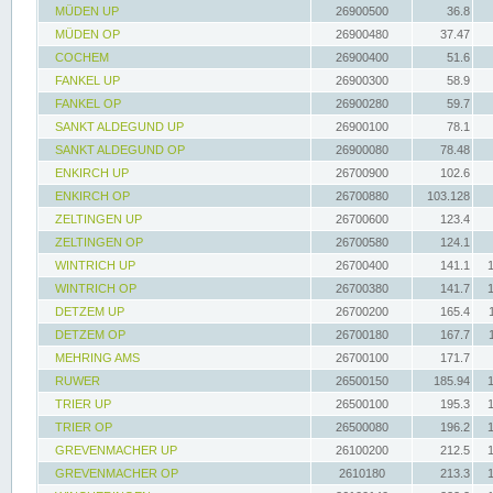
MÜDEN UP
26900500
36.8
MÜDEN OP
26900480
37.47
COCHEM
26900400
51.6
FANKEL UP
26900300
58.9
FANKEL OP
26900280
59.7
SANKT ALDEGUND UP
26900100
78.1
SANKT ALDEGUND OP
26900080
78.48
ENKIRCH UP
26700900
102.6
ENKIRCH OP
26700880
103.128
ZELTINGEN UP
26700600
123.4
ZELTINGEN OP
26700580
124.1
WINTRICH UP
26700400
141.1
WINTRICH OP
26700380
141.7
DETZEM UP
26700200
165.4
DETZEM OP
26700180
167.7
MEHRING AMS
26700100
171.7
RUWER
26500150
185.94
TRIER UP
26500100
195.3
TRIER OP
26500080
196.2
GREVENMACHER UP
26100200
212.5
GREVENMACHER OP
2610180
213.3