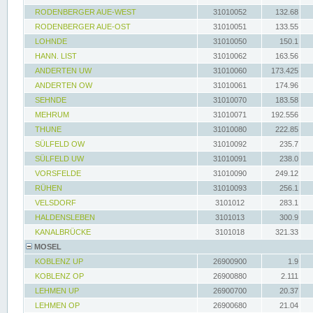
RODENBERGER AUE-WEST
31010052
132.68
RODENBERGER AUE-OST
31010051
133.55
LOHNDE
31010050
150.1
HANN. LIST
31010062
163.56
ANDERTEN UW
31010060
173.425
ANDERTEN OW
31010061
174.96
SEHNDE
31010070
183.58
MEHRUM
31010071
192.556
THUNE
31010080
222.85
SÜLFELD OW
31010092
235.7
SÜLFELD UW
31010091
238.0
VORSFELDE
31010090
249.12
RÜHEN
31010093
256.1
VELSDORF
3101012
283.1
HALDENSLEBEN
3101013
300.9
KANALBRÜCKE
3101018
321.33
MOSEL
KOBLENZ UP
26900900
1.9
KOBLENZ OP
26900880
2.111
LEHMEN UP
26900700
20.37
LEHMEN OP
26900680
21.04