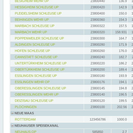
BESIGHEIM WEHR UP
23800440
136.9
HESSIGHEIM SCHLEUSE UP
23800420
142.9
PLEIDELSHEIM SCHLEUSE UP
23800400
150.0
BEIHINGEN WEHR UP
23800360
154.3
MARBACH SCHLEUSE UP
23800322
157.5
MARBACH WEHR UP
23800320
158.931
POPPENWEILER SCHLEUSE UP
23800300
164.7
ALDINGEN SCHLEUSE UP
23800280
171.9
HOFEN SCHLEUSE UP
23800260
176.0
CANNSTATT SCHLEUSE UP
23800240
182.7
UNTERTÜRKHEIM SCHLEUSE UP
23800220
186.2
OBERTÜRKHEIM SCHLEUSE UP
23800200
189.4
ESSLINGEN SCHLEUSE UP
23800180
193.9
ESSLINGEN WEHR OP
23800176
194.1
OBERESSLINGEN SCHLEUSE UP
23800145
194.8
OBERESSLINGEN WEHR UP
23800140
196.5
DEIZISAU SCHLEUSE UP
23800120
199.5
PLOCHINGEN
23800100
202.56
NEUE MAAS
ROTTERDAM
123456786
1000.0
NEUHAUSER SPEISEKANAL
NEUHAUS OP
585850
2.7