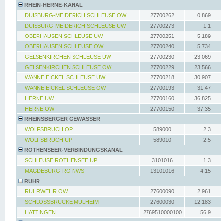
RHEIN-HERNE-KANAL
DUISBURG-MEIDERICH SCHLEUSE OW
27700262
0.869
DUISBURG-MEIDERICH SCHLEUSE UW
27700273
1.1
OBERHAUSEN SCHLEUSE UW
27700251
5.189
OBERHAUSEN SCHLEUSE OW
27700240
5.734
GELSENKIRCHEN SCHLEUSE UW
27700230
23.069
GELSENKIRCHEN SCHLEUSE OW
27700229
23.566
WANNE EICKEL SCHLEUSE UW
27700218
30.907
WANNE EICKEL SCHLEUSE OW
27700193
31.47
HERNE UW
27700160
36.825
HERNE OW
27700150
37.35
RHEINSBERGER GEWÄSSER
WOLFSBRUCH OP
589000
2.3
WOLFSBRUCH UP
589010
2.5
ROTHENSEER-VERBINDUNGSKANAL
SCHLEUSE ROTHENSEE UP
3101016
1.3
MAGDEBURG-RO NWS
13101016
4.15
RUHR
RUHRWEHR OW
27600090
2.961
SCHLOSSBRÜCKE MÜLHEIM
27600030
12.183
HATTINGEN
2769510000100
56.9