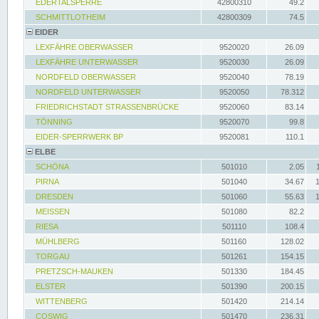
EDERTALSPERRE
42800310
49.2
SCHMITTLOTHEIM
42800309
74.5
EIDER
LEXFÄHRE OBERWASSER
9520020
26.09
LEXFÄHRE UNTERWASSER
9520030
26.09
NORDFELD OBERWASSER
9520040
78.19
NORDFELD UNTERWASSER
9520050
78.312
FRIEDRICHSTADT STRASSENBRÜCKE
9520060
83.14
TÖNNING
9520070
99.8
EIDER-SPERRWERK BP
9520081
110.1
ELBE
SCHÖNA
501010
2.05
PIRNA
501040
34.67
DRESDEN
501060
55.63
MEISSEN
501080
82.2
RIESA
501110
108.4
MÜHLBERG
501160
128.02
TORGAU
501261
154.15
PRETZSCH-MAUKEN
501330
184.45
ELSTER
501390
200.15
WITTENBERG
501420
214.14
COSWIG
501470
236.31