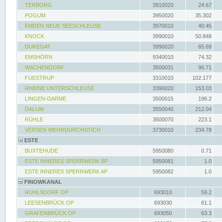
TERBORG
3910020
24.67
POGUM
3950020
35.302
EMDEN NEUE SEESCHLEUSE
3970010
40.45
KNOCK
3990010
50.848
DUKEGAT
3990020
65.69
EMSHÖRN
9340010
74.32
WACHENDORF
3500031
96.71
FUESTRUP
3310010
102.177
RHEINE UNTERSCHLEUSE
3390020
153.03
LINGEN-DARME
3500015
196.2
DALUM
3550040
212.04
RÜHLE
3500070
223.1
VERSEN WEHRDURCHSTICH
3730010
234.78
ESTE
BUXTEHUDE
5950080
0.71
ESTE INNERES SPERRWERK BP
5950081
1.0
ESTE INNERES SPERRWERK AP
5950082
1.0
FINOWKANAL
RUHLSDORF OP
693010
59.2
LEESENBRÜCK OP
693030
61.1
GRAFENBRÜCK OP
693050
63.3