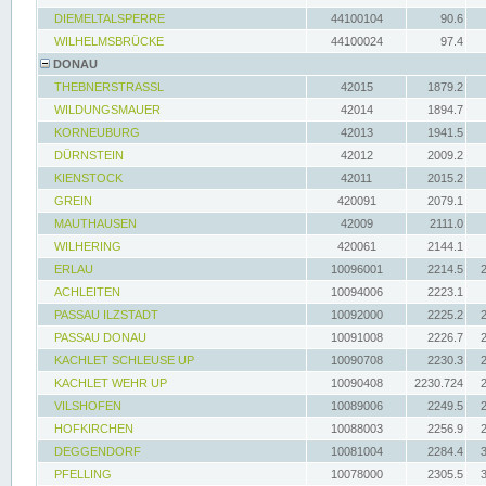
DIEMELTALSPERRE
44100104
90.6
WILHELMSBRÜCKE
44100024
97.4
DONAU
THEBNERSTRASSL
42015
1879.2
WILDUNGSMAUER
42014
1894.7
KORNEUBURG
42013
1941.5
DÜRNSTEIN
42012
2009.2
KIENSTOCK
42011
2015.2
GREIN
420091
2079.1
MAUTHAUSEN
42009
2111.0
WILHERING
420061
2144.1
ERLAU
10096001
2214.5
ACHLEITEN
10094006
2223.1
PASSAU ILZSTADT
10092000
2225.2
PASSAU DONAU
10091008
2226.7
KACHLET SCHLEUSE UP
10090708
2230.3
KACHLET WEHR UP
10090408
2230.724
VILSHOFEN
10089006
2249.5
HOFKIRCHEN
10088003
2256.9
DEGGENDORF
10081004
2284.4
PFELLING
10078000
2305.5