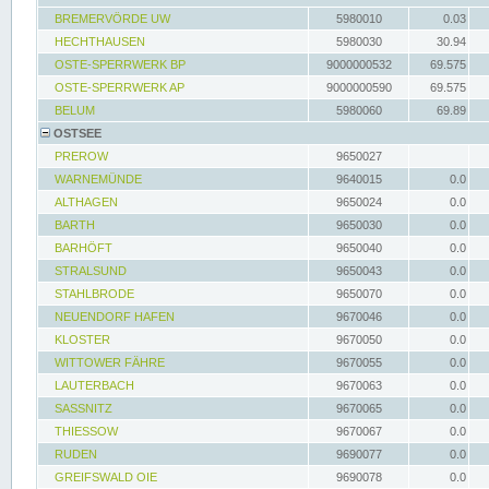
BREMERVÖRDE UW
5980010
0.03
HECHTHAUSEN
5980030
30.94
OSTE-SPERRWERK BP
9000000532
69.575
OSTE-SPERRWERK AP
9000000590
69.575
BELUM
5980060
69.89
OSTSEE
PREROW
9650027
WARNEMÜNDE
9640015
0.0
ALTHAGEN
9650024
0.0
BARTH
9650030
0.0
BARHÖFT
9650040
0.0
STRALSUND
9650043
0.0
STAHLBRODE
9650070
0.0
NEUENDORF HAFEN
9670046
0.0
KLOSTER
9670050
0.0
WITTOWER FÄHRE
9670055
0.0
LAUTERBACH
9670063
0.0
SASSNITZ
9670065
0.0
THIESSOW
9670067
0.0
RUDEN
9690077
0.0
GREIFSWALD OIE
9690078
0.0