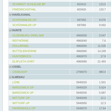
SCHWEDT SCHLEUSE BP
603410
123.5
FRIEDRICHSTHAL
603420
133.7
HAVELKANAL
SCHÖNWALDE OP
587050
8.676
SCHÖNWALDE UP
587060
9.002
HUNTE
OLDENBURG-DRIELAKE
4960030
0.547
REITHÖRNE
4960040
7.6
HOLLERSIEL
4960050
11.535
BUTTELERHÖRNE
4960060
14.249
HUNTEBRÜCK
4960070
17.8
ELSFLETH OHRT
4960080
21.493
IJSSEL
IJSSELKOP
2790070
880.0
ILMENAU
LÜNE
5940020
1.501
BARDOWICK OP
5940029
5.624
BARDOWICK UP
5940030
5.687
WITTORF OP
5940049
12.2
WITTORF UP
5940050
12.3
FAHRENHOLZ OP
5940070
17.64