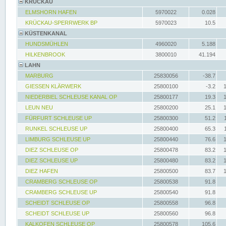
KRÜCKAU
ELMSHORN HAFEN
5970022
0.028
KRÜCKAU-SPERRWERK BP
5970023
10.5
KÜSTENKANAL
HUNDSMÜHLEN
4960020
5.188
HILKENBROOK
3800010
41.194
LAHN
MARBURG
25830056
-38.7
GIESSEN KLÄRWERK
25800100
-3.2
NIEDERBIEL SCHLEUSE KANAL OP
25800177
19.3
LEUN NEU
25800200
25.1
FÜRFURT SCHLEUSE UP
25800300
51.2
RUNKEL SCHLEUSE UP
25800400
65.3
LIMBURG SCHLEUSE UP
25800440
76.6
DIEZ SCHLEUSE OP
25800478
83.2
DIEZ SCHLEUSE UP
25800480
83.2
DIEZ HAFEN
25800500
83.7
CRAMBERG SCHLEUSE OP
25800538
91.8
CRAMBERG SCHLEUSE UP
25800540
91.8
SCHEIDT SCHLEUSE OP
25800558
96.8
SCHEIDT SCHLEUSE UP
25800560
96.8
KALKOFEN SCHLEUSE OP
25800578
105.6