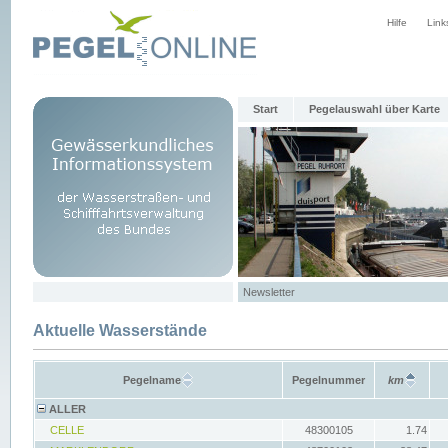
Hilfe
Link
Start
Pegelauswahl über Karte
Newsletter
Aktuelle Wasserstände
Pegelname
Pegelnummer
km
ALLER
CELLE
48300105
1.74