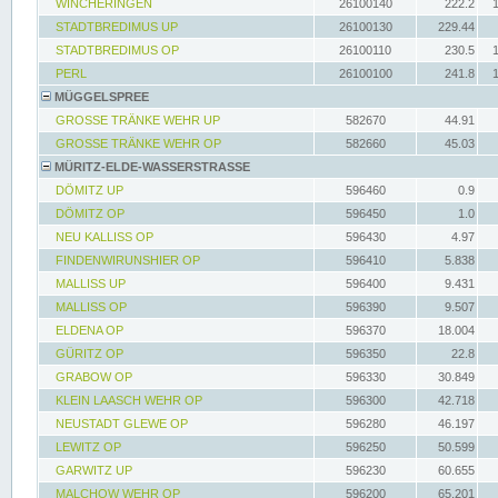
WINCHERINGEN
26100140
222.2
STADTBREDIMUS UP
26100130
229.44
STADTBREDIMUS OP
26100110
230.5
PERL
26100100
241.8
MÜGGELSPREE
GROSSE TRÄNKE WEHR UP
582670
44.91
GROSSE TRÄNKE WEHR OP
582660
45.03
MÜRITZ-ELDE-WASSERSTRASSE
DÖMITZ UP
596460
0.9
DÖMITZ OP
596450
1.0
NEU KALLISS OP
596430
4.97
FINDENWIRUNSHIER OP
596410
5.838
MALLISS UP
596400
9.431
MALLISS OP
596390
9.507
ELDENA OP
596370
18.004
GÜRITZ OP
596350
22.8
GRABOW OP
596330
30.849
KLEIN LAASCH WEHR OP
596300
42.718
NEUSTADT GLEWE OP
596280
46.197
LEWITZ OP
596250
50.599
GARWITZ UP
596230
60.655
MALCHOW WEHR OP
596200
65.201