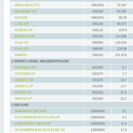
PARCHIM GÜTE
5961801
72.567
NEUBURG OP
596160
83.362
BUROW
5961601
88.39
LÜBZ OP
596140
98.977
BOBZIN OP
596120
103.8
BARKOW OP
596100
114.086
PLAU UP
596090
120.004
PLAU OP
596080
120.08
WAREN
596030
151.975
MÜRITZ-HAVEL-WASSERSTRASSE
STRASEN OP
581060
2.7
STRASEN UP
581070
2.7
DIEMITZ OP
581020
13.7
DIEMITZ UP
581030
13.7
MIROW UP
581010
22.9
MIROW OP
581000
23.1
NECKAR
MANNHEIM NECKAR
23800900
3.1
FEUDENHEIM SCHLEUSE UP
23800840
6.1
LADENBURG WEHR UP
23800820
11.9
SCHWABENHEIM SCHLEUSE UP
23800800
17.6