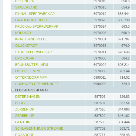
HETLINGEN
5970010
650.5
STADERSAND
5970013
654.9
PINNAU-SPERRWERK AP
5970019
658.444
GRAUERORT REEDE
5970026
660.738
KRÜCKAU-SPERRWERK AP
5970024
663.3
KOLLMAR
5970025
666.9
KRAUTSAND REEDE
5970031
671.787
GLÜCKSTADT
5970035
674.0
STÖR-SPERRWERK AP
5970041
678.636
BROKDORF
5970050
684.2
BRUNSBÜTTEL MPM
5970094
695.214
OSTERIFF MPM
5970096
703.44
OTTERNDORF MPM
5990011
714.02
CUXHAVEN STEUBENHÖFT
5990020
724.0
ELBE-HAVEL-KANAL
DETERSHAGEN
587505
326.83
BURG
587507
332.54
ZERBEN OP
587510
344.686
ZERBEN UP
587520
346.162
GENTHIN
587535
361.444
SCHLAGENTHINER STREMME
587702
363.71
ROSSDORF
587717
368.45