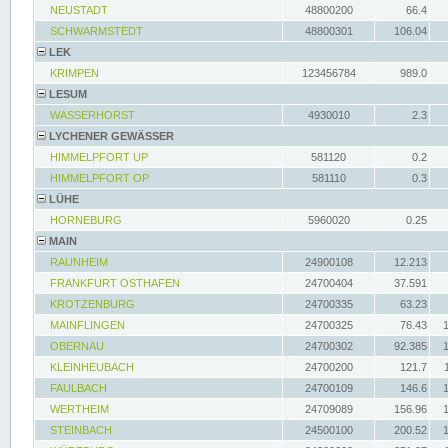
NEUSTADT
48800200
66.4
SCHWARMSTEDT
48800301
106.04
LEK
KRIMPEN
123456784
989.0
LESUM
WASSERHORST
4930010
2.3
LYCHENER GEWÄSSER
HIMMELPFORT UP
581120
0.2
HIMMELPFORT OP
581110
0.3
LÜHE
HORNEBURG
5960020
0.25
MAIN
RAUNHEIM
24900108
12.213
FRANKFURT OSTHAFEN
24700404
37.591
KROTZENBURG
24700335
63.23
MAINFLINGEN
24700325
76.43
OBERNAU
24700302
92.385
KLEINHEUBACH
24700200
121.7
FAULBACH
24700109
146.6
WERTHEIM
24709089
156.96
STEINBACH
24500100
200.52