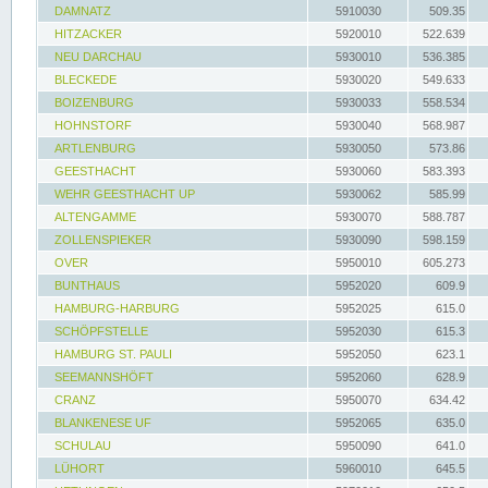
DAMNATZ
5910030
509.35
HITZACKER
5920010
522.639
NEU DARCHAU
5930010
536.385
BLECKEDE
5930020
549.633
BOIZENBURG
5930033
558.534
HOHNSTORF
5930040
568.987
ARTLENBURG
5930050
573.86
GEESTHACHT
5930060
583.393
WEHR GEESTHACHT UP
5930062
585.99
ALTENGAMME
5930070
588.787
ZOLLENSPIEKER
5930090
598.159
OVER
5950010
605.273
BUNTHAUS
5952020
609.9
HAMBURG-HARBURG
5952025
615.0
SCHÖPFSTELLE
5952030
615.3
HAMBURG ST. PAULI
5952050
623.1
SEEMANNSHÖFT
5952060
628.9
CRANZ
5950070
634.42
BLANKENESE UF
5952065
635.0
SCHULAU
5950090
641.0
LÜHORT
5960010
645.5