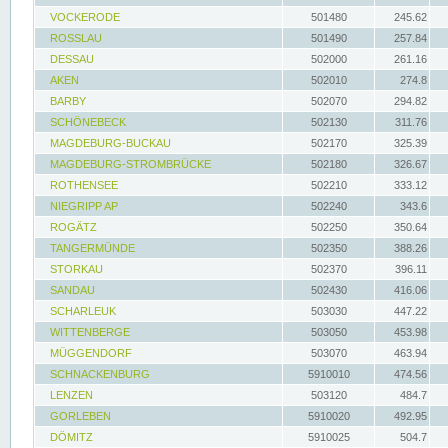
VOCKERODE
501480
245.62
ROSSLAU
501490
257.84
DESSAU
502000
261.16
AKEN
502010
274.8
BARBY
502070
294.82
SCHÖNEBECK
502130
311.76
MAGDEBURG-BUCKAU
502170
325.39
MAGDEBURG-STROMBRÜCKE
502180
326.67
ROTHENSEE
502210
333.12
NIEGRIPP AP
502240
343.6
ROGÄTZ
502250
350.64
TANGERMÜNDE
502350
388.26
STORKAU
502370
396.11
SANDAU
502430
416.06
SCHARLEUK
503030
447.22
WITTENBERGE
503050
453.98
MÜGGENDORF
503070
463.94
SCHNACKENBURG
5910010
474.56
LENZEN
503120
484.7
GORLEBEN
5910020
492.95
DÖMITZ
5910025
504.7