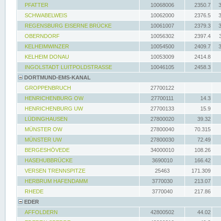
PFATTER
10068006
2350.7
SCHWABELWEIS
10062000
2376.5
REGENSBURG EISERNE BRÜCKE
10061007
2379.3
OBERNDORF
10056302
2397.4
KELHEIMWINZER
10054500
2409.7
KELHEIM DONAU
10053009
2414.8
INGOLSTADT LUITPOLDSTRASSE
10046105
2458.3
DORTMUND-EMS-KANAL
GROPPENBRUCH
27700122
HENRICHENBURG OW
27700111
14.3
HENRICHENBURG UW
27700133
15.9
LÜDINGHAUSEN
27800020
39.32
MÜNSTER OW
27800040
70.315
MÜNSTER UW
27800030
72.49
BERGESHÖVEDE
34000010
108.26
HASEHUBBRÜCKE
3690010
166.42
VERSEN TRENNSPITZE
25463
171.309
HERBRUM HAFENDAMM
3770030
213.07
RHEDE
3770040
217.86
EDER
AFFOLDERN
42800502
44.02