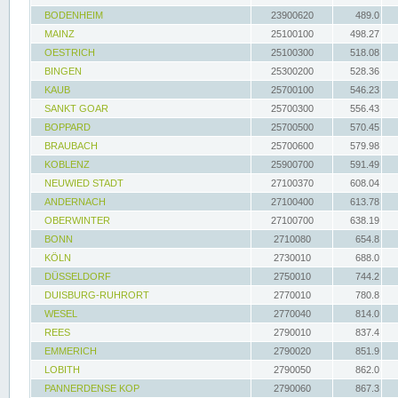
BODENHEIM
23900620
489.0
MAINZ
25100100
498.27
OESTRICH
25100300
518.08
BINGEN
25300200
528.36
KAUB
25700100
546.23
SANKT GOAR
25700300
556.43
BOPPARD
25700500
570.45
BRAUBACH
25700600
579.98
KOBLENZ
25900700
591.49
NEUWIED STADT
27100370
608.04
ANDERNACH
27100400
613.78
OBERWINTER
27100700
638.19
BONN
2710080
654.8
KÖLN
2730010
688.0
DÜSSELDORF
2750010
744.2
DUISBURG-RUHRORT
2770010
780.8
WESEL
2770040
814.0
REES
2790010
837.4
EMMERICH
2790020
851.9
LOBITH
2790050
862.0
PANNERDENSE KOP
2790060
867.3