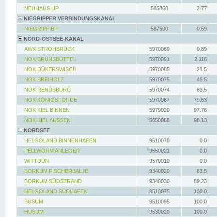
NEUHAUS UP
585860
2.77
NIEGRIPPER VERBINDUNGSKANAL
NIEGRIPP BP
587500
0.59
NORD-OSTSEE-KANAL
AWK STROHBRÜCK
5970069
0.89
NOK BRUNSBÜTTEL
5970091
2.116
NOK DÜKERSWISCH
5970085
21.5
NOK BREIHOLZ
5970075
48.5
NOK RENDSBURG
5970074
63.5
NOK KÖNIGSFÖRDE
5970067
79.63
NOK KIEL BINNEN
5979020
97.76
NOK KIEL AUSSEN
5650068
98.13
NORDSEE
HELGOLAND BINNENHAFEN
9510070
0.0
PELLWORM ANLEGER
9550021
0.0
WITTDÜN
9570010
0.0
BORKUM FISCHERBALJE
9340020
83.5
BORKUM SÜDSTRAND
9340030
89.23
HELGOLAND SÜDHAFEN
9510075
100.0
BÜSUM
9510095
100.0
HUSUM
9530020
100.0