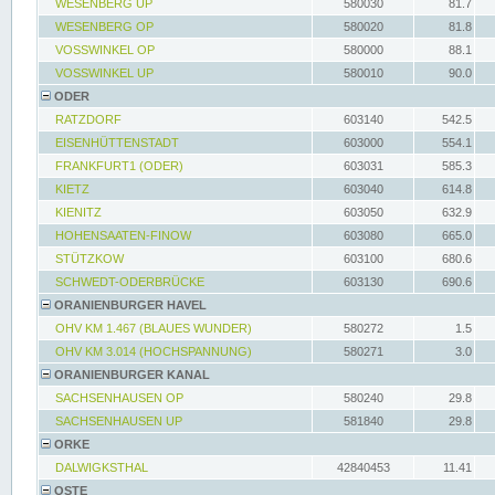
WESENBERG UP
580030
81.7
WESENBERG OP
580020
81.8
VOSSWINKEL OP
580000
88.1
VOSSWINKEL UP
580010
90.0
ODER
RATZDORF
603140
542.5
EISENHÜTTENSTADT
603000
554.1
FRANKFURT1 (ODER)
603031
585.3
KIETZ
603040
614.8
KIENITZ
603050
632.9
HOHENSAATEN-FINOW
603080
665.0
STÜTZKOW
603100
680.6
SCHWEDT-ODERBRÜCKE
603130
690.6
ORANIENBURGER HAVEL
OHV KM 1.467 (BLAUES WUNDER)
580272
1.5
OHV KM 3.014 (HOCHSPANNUNG)
580271
3.0
ORANIENBURGER KANAL
SACHSENHAUSEN OP
580240
29.8
SACHSENHAUSEN UP
581840
29.8
ORKE
DALWIGKSTHAL
42840453
11.41
OSTE