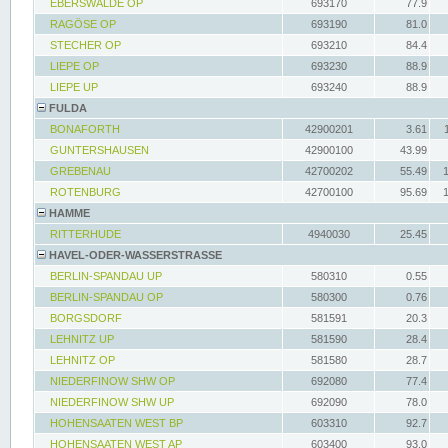
EBERSWALDE OP
693170
77.9
RAGÖSE OP
693190
81.0
STECHER OP
693210
84.4
LIEPE OP
693230
88.9
LIEPE UP
693240
88.9
FULDA
BONAFORTH
42900201
3.61
GUNTERSHAUSEN
42900100
43.99
GREBENAU
42700202
55.49
ROTENBURG
42700100
95.69
HAMME
RITTERHUDE
4940030
25.45
HAVEL-ODER-WASSERSTRASSE
BERLIN-SPANDAU UP
580310
0.55
BERLIN-SPANDAU OP
580300
0.76
BORGSDORF
581591
20.3
LEHNITZ UP
581590
28.4
LEHNITZ OP
581580
28.7
NIEDERFINOW SHW OP
692080
77.4
NIEDERFINOW SHW UP
692090
78.0
HOHENSAATEN WEST BP
603310
92.7
HOHENSAATEN WEST AP
603400
93.0