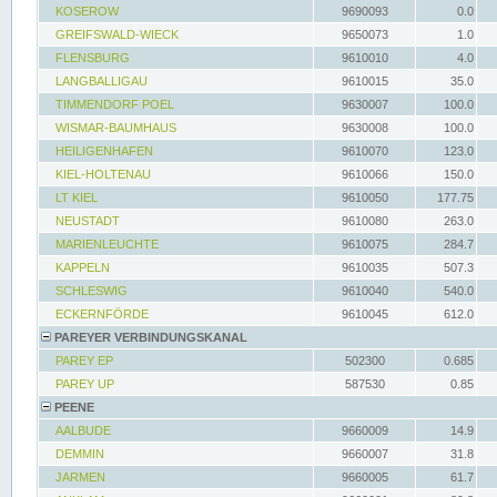
KOSEROW
9690093
0.0
GREIFSWALD-WIECK
9650073
1.0
FLENSBURG
9610010
4.0
LANGBALLIGAU
9610015
35.0
TIMMENDORF POEL
9630007
100.0
WISMAR-BAUMHAUS
9630008
100.0
HEILIGENHAFEN
9610070
123.0
KIEL-HOLTENAU
9610066
150.0
LT KIEL
9610050
177.75
NEUSTADT
9610080
263.0
MARIENLEUCHTE
9610075
284.7
KAPPELN
9610035
507.3
SCHLESWIG
9610040
540.0
ECKERNFÖRDE
9610045
612.0
PAREYER VERBINDUNGSKANAL
PAREY EP
502300
0.685
PAREY UP
587530
0.85
PEENE
AALBUDE
9660009
14.9
DEMMIN
9660007
31.8
JARMEN
9660005
61.7