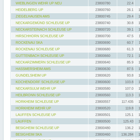
WIEBLINGEN WEHR UP NEU
23800780
22.4
HEIDELBERG UP
23800760
26.1
ZIEGELHAUSEN AMS
23800745
29.4
NECKARGEMÜND SCHLEUSE UP
23800740
30.8
NECKARSTEINACH SCHLEUSE UP
23800720
39.1
HIRSCHHORN SCHLEUSE UP
23800700
47.5
ROCKENAU SKA
23800690
60.7
ROCKENAU SCHLEUSE UP
23800680
61.3
GUTTENBACH SCHLEUSE UP
23800660
72.1
NECKARZIMMERN SCHLEUSE UP
23800640
85.9
HASSMERSHEIM AMS
23800630
87.5
GUNDELSHEIM UP
23800620
93.8
KOCHENDORF SCHLEUSE UP
23800600
103.8
NECKARSULM WEHR UP
23800580
107.0
HEILBRONN SCHLEUSE UP
23800560
113.3
HORKHEIM SCHLEUSE UP
23800557
117.435
HORKHEIM WEHR UP
23800520
119.8
LAUFFEN SCHLEUSE UP
23800501
125.1
LAUFFEN
23800500
125.43
BESIGHEIM SCHLEUSE UP
23800480
136.2
BESIGHEIM SKA
23800460
136.284