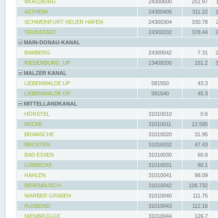
WÜRZBURG
24300600
251.97
ASTHEIM
24300406
311.22
SCHWEINFURT NEUER HAFEN
24300304
330.78
TRUNSTADT
24300202
378.44
MAIN-DONAU-KANAL
BAMBERG
24300042
7.31
RIEDENBURG_UP
13409200
151.2
MALZER KANAL
LIEBENWALDE UP
581550
43.3
LIEBENWALDE OP
581540
45.3
MITTELLANDKANAL
HÖRSTEL
31010010
0.6
RECKE
31010011
12.595
BRAMSCHE
31010020
31.95
BROXTEN
31010032
47.43
BAD ESSEN
31010030
60.8
LÜBBECKE
31010031
80.1
HAHLEN
31010041
98.09
BERENBUSCH
31010042
106.732
WARBER GRABEN
31010040
111.75
RUSBEND
31010043
112.16
NIENBRÜGGE
31010044
126.7