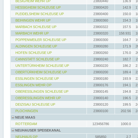
BESIGHEIM WEHR UP
23800440
136.9
1
HESSIGHEIM SCHLEUSE UP
23800420
142.9
1
PLEIDELSHEIM SCHLEUSE UP
23800400
150.0
1
BEIHINGEN WEHR UP
23800360
154.3
1
MARBACH SCHLEUSE UP
23800322
157.5
1
MARBACH WEHR UP
23800320
158.931
1
POPPENWEILER SCHLEUSE UP
23800300
164.7
1
ALDINGEN SCHLEUSE UP
23800280
171.9
2
HOFEN SCHLEUSE UP
23800260
176.0
2
CANNSTATT SCHLEUSE UP
23800240
182.7
2
UNTERTÜRKHEIM SCHLEUSE UP
23800220
186.2
2
OBERTÜRKHEIM SCHLEUSE UP
23800200
189.4
2
ESSLINGEN SCHLEUSE UP
23800180
193.9
2
ESSLINGEN WEHR OP
23800176
194.1
2
OBERESSLINGEN SCHLEUSE UP
23800145
194.8
2
OBERESSLINGEN WEHR UP
23800140
196.5
2
DEIZISAU SCHLEUSE UP
23800120
199.5
2
PLOCHINGEN
23800100
202.56
2
NEUE MAAS
ROTTERDAM
123456786
1000.0
NEUHAUSER SPEISEKANAL
NEUHAUS OP
585850
2.7