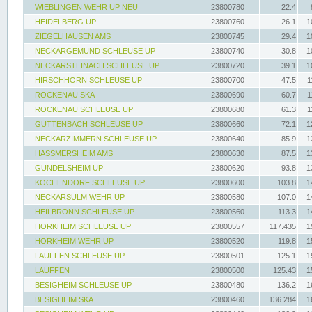
WIEBLINGEN WEHR UP NEU
23800780
22.4
HEIDELBERG UP
23800760
26.1
1
ZIEGELHAUSEN AMS
23800745
29.4
1
NECKARGEMÜND SCHLEUSE UP
23800740
30.8
1
NECKARSTEINACH SCHLEUSE UP
23800720
39.1
1
HIRSCHHORN SCHLEUSE UP
23800700
47.5
1
ROCKENAU SKA
23800690
60.7
1
ROCKENAU SCHLEUSE UP
23800680
61.3
1
GUTTENBACH SCHLEUSE UP
23800660
72.1
1
NECKARZIMMERN SCHLEUSE UP
23800640
85.9
1
HASSMERSHEIM AMS
23800630
87.5
1
GUNDELSHEIM UP
23800620
93.8
1
KOCHENDORF SCHLEUSE UP
23800600
103.8
1
NECKARSULM WEHR UP
23800580
107.0
1
HEILBRONN SCHLEUSE UP
23800560
113.3
1
HORKHEIM SCHLEUSE UP
23800557
117.435
1
HORKHEIM WEHR UP
23800520
119.8
1
LAUFFEN SCHLEUSE UP
23800501
125.1
1
LAUFFEN
23800500
125.43
1
BESIGHEIM SCHLEUSE UP
23800480
136.2
1
BESIGHEIM SKA
23800460
136.284
1