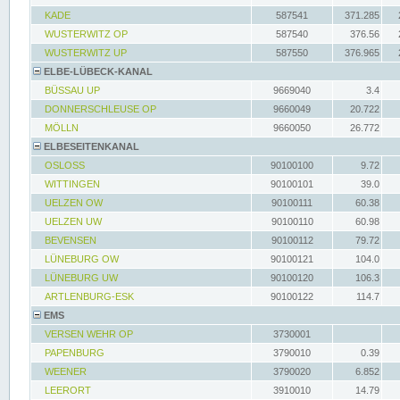
KADE
587541
371.285
WUSTERWITZ OP
587540
376.56
WUSTERWITZ UP
587550
376.965
ELBE-LÜBECK-KANAL
BÜSSAU UP
9669040
3.4
DONNERSCHLEUSE OP
9660049
20.722
MÖLLN
9660050
26.772
ELBESEITENKANAL
OSLOSS
90100100
9.72
WITTINGEN
90100101
39.0
UELZEN OW
90100111
60.38
UELZEN UW
90100110
60.98
BEVENSEN
90100112
79.72
LÜNEBURG OW
90100121
104.0
LÜNEBURG UW
90100120
106.3
ARTLENBURG-ESK
90100122
114.7
EMS
VERSEN WEHR OP
3730001
PAPENBURG
3790010
0.39
WEENER
3790020
6.852
LEERORT
3910010
14.79