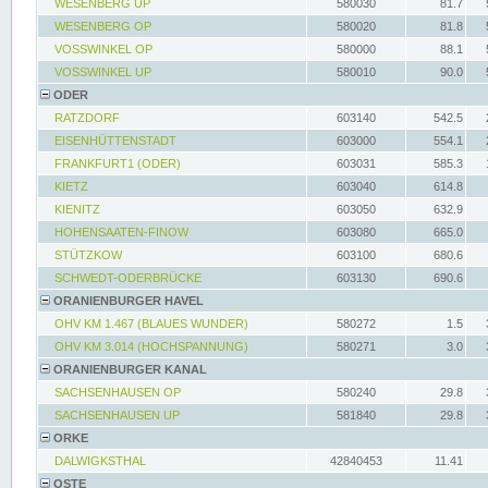
WESENBERG UP
580030
81.7
WESENBERG OP
580020
81.8
VOSSWINKEL OP
580000
88.1
VOSSWINKEL UP
580010
90.0
ODER
RATZDORF
603140
542.5
EISENHÜTTENSTADT
603000
554.1
FRANKFURT1 (ODER)
603031
585.3
KIETZ
603040
614.8
KIENITZ
603050
632.9
HOHENSAATEN-FINOW
603080
665.0
STÜTZKOW
603100
680.6
SCHWEDT-ODERBRÜCKE
603130
690.6
ORANIENBURGER HAVEL
OHV KM 1.467 (BLAUES WUNDER)
580272
1.5
OHV KM 3.014 (HOCHSPANNUNG)
580271
3.0
ORANIENBURGER KANAL
SACHSENHAUSEN OP
580240
29.8
SACHSENHAUSEN UP
581840
29.8
ORKE
DALWIGKSTHAL
42840453
11.41
OSTE