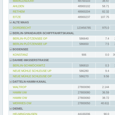
MARKLENDORF
48700103
38.47
AHLDEN
48900102
58.71
RETHEM
48900204
82.32
EITZE
48900237
107.75
ALTE MAAS
DORDRECHT
123456785
975.0
BERLIN-SPANDAUER-SCHIFFFAHRTSKANAL
BERLIN-PLÖTZENSEE OP
586640
7.4
BERLIN-PLÖTZENSEE UP
586650
7.5
BODENSEE
KONSTANZ
906
0.0
3
DAHME-WASSERSTRASSE
BERLIN-SCHMÖCKWITZ
586810
0.3
NEUE MÜHLE SCHLEUSE UP
586280
9.4
NEUE MÜHLE SCHLEUSE OP
586270
9.56
DATTELN-HAMM-KANAL
WALTROP
27800090
2.144
HAMM UW
27800080
36.59
HAMM OW
27800060
38.72
WERRIES OW
27800050
40.611
DIEMEL
HELMINGHAUSEN
44100206
90.0