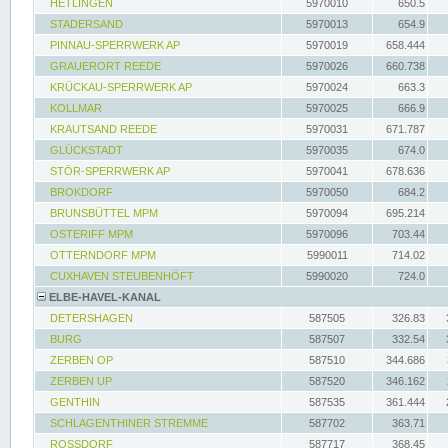
HETLINGEN
5970010
650.5
STADERSAND
5970013
654.9
PINNAU-SPERRWERK AP
5970019
658.444
GRAUERORT REEDE
5970026
660.738
KRÜCKAU-SPERRWERK AP
5970024
663.3
KOLLMAR
5970025
666.9
KRAUTSAND REEDE
5970031
671.787
GLÜCKSTADT
5970035
674.0
STÖR-SPERRWERK AP
5970041
678.636
BROKDORF
5970050
684.2
BRUNSBÜTTEL MPM
5970094
695.214
OSTERIFF MPM
5970096
703.44
OTTERNDORF MPM
5990011
714.02
CUXHAVEN STEUBENHÖFT
5990020
724.0
ELBE-HAVEL-KANAL
DETERSHAGEN
587505
326.83
BURG
587507
332.54
ZERBEN OP
587510
344.686
ZERBEN UP
587520
346.162
GENTHIN
587535
361.444
SCHLAGENTHINER STREMME
587702
363.71
ROSSDORF
587717
368.45