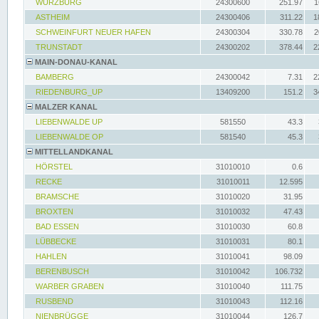
WÜRZBURG
24300600
251.97
1
ASTHEIM
24300406
311.22
1
SCHWEINFURT NEUER HAFEN
24300304
330.78
2
TRUNSTADT
24300202
378.44
2
MAIN-DONAU-KANAL
BAMBERG
24300042
7.31
2
RIEDENBURG_UP
13409200
151.2
3
MALZER KANAL
LIEBENWALDE UP
581550
43.3
LIEBENWALDE OP
581540
45.3
MITTELLANDKANAL
HÖRSTEL
31010010
0.6
RECKE
31010011
12.595
BRAMSCHE
31010020
31.95
BROXTEN
31010032
47.43
BAD ESSEN
31010030
60.8
LÜBBECKE
31010031
80.1
HAHLEN
31010041
98.09
BERENBUSCH
31010042
106.732
WARBER GRABEN
31010040
111.75
RUSBEND
31010043
112.16
NIENBRÜGGE
31010044
126.7