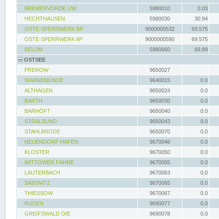
BREMERVÖRDE UW
5980010
0.03
HECHTHAUSEN
5980030
30.94
OSTE-SPERRWERK BP
9000000532
69.575
OSTE-SPERRWERK AP
9000000590
69.575
BELUM
5980060
69.89
OSTSEE
PREROW
9650027
WARNEMÜNDE
9640015
0.0
ALTHAGEN
9650024
0.0
BARTH
9650030
0.0
BARHÖFT
9650040
0.0
STRALSUND
9650043
0.0
STAHLBRODE
9650070
0.0
NEUENDORF HAFEN
9670046
0.0
KLOSTER
9670050
0.0
WITTOWER FÄHRE
9670055
0.0
LAUTERBACH
9670063
0.0
SASSNITZ
9670065
0.0
THIESSOW
9670067
0.0
RUDEN
9690077
0.0
GREIFSWALD OIE
9690078
0.0