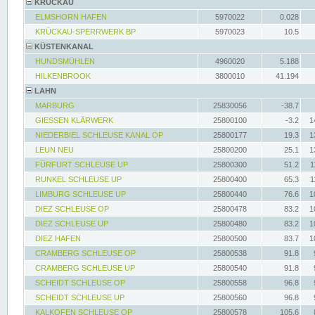
KRÜCKAU
ELMSHORN HAFEN
5970022
0.028
KRÜCKAU-SPERRWERK BP
5970023
10.5
KÜSTENKANAL
HUNDSMÜHLEN
4960020
5.188
HILKENBROOK
3800010
41.194
LAHN
MARBURG
25830056
-38.7
GIESSEN KLÄRWERK
25800100
-3.2
1
NIEDERBIEL SCHLEUSE KANAL OP
25800177
19.3
1
LEUN NEU
25800200
25.1
1
FÜRFURT SCHLEUSE UP
25800300
51.2
1
RUNKEL SCHLEUSE UP
25800400
65.3
1
LIMBURG SCHLEUSE UP
25800440
76.6
1
DIEZ SCHLEUSE OP
25800478
83.2
1
DIEZ SCHLEUSE UP
25800480
83.2
1
DIEZ HAFEN
25800500
83.7
1
CRAMBERG SCHLEUSE OP
25800538
91.8
CRAMBERG SCHLEUSE UP
25800540
91.8
SCHEIDT SCHLEUSE OP
25800558
96.8
SCHEIDT SCHLEUSE UP
25800560
96.8
KALKOFEN SCHLEUSE OP
25800578
105.6