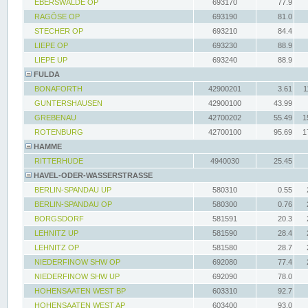
EBERSWALDE OP
693170
77.9
RAGÖSE OP
693190
81.0
STECHER OP
693210
84.4
LIEPE OP
693230
88.9
LIEPE UP
693240
88.9
FULDA
BONAFORTH
42900201
3.61
1
GUNTERSHAUSEN
42900100
43.99
GREBENAU
42700202
55.49
1
ROTENBURG
42700100
95.69
1
HAMME
RITTERHUDE
4940030
25.45
HAVEL-ODER-WASSERSTRASSE
BERLIN-SPANDAU UP
580310
0.55
BERLIN-SPANDAU OP
580300
0.76
BORGSDORF
581591
20.3
LEHNITZ UP
581590
28.4
LEHNITZ OP
581580
28.7
NIEDERFINOW SHW OP
692080
77.4
NIEDERFINOW SHW UP
692090
78.0
HOHENSAATEN WEST BP
603310
92.7
HOHENSAATEN WEST AP
603400
93.0