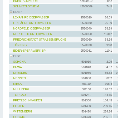
EDERTALSPERRE
42800310
49.2
SCHMITTLOTHEIM
42800309
74.5
EIDER
LEXFÄHRE OBERWASSER
9520020
26.09
LEXFÄHRE UNTERWASSER
9520030
26.09
NORDFELD OBERWASSER
9520040
78.19
NORDFELD UNTERWASSER
9520050
78.312
FRIEDRICHSTADT STRASSENBRÜCKE
9520060
83.14
TÖNNING
9520070
99.8
EIDER-SPERRWERK BP
9520081
110.1
ELBE
SCHÖNA
501010
2.05
1
PIRNA
501040
34.67
1
DRESDEN
501060
55.63
1
MEISSEN
501080
82.2
RIESA
501110
108.4
MÜHLBERG
501160
128.02
TORGAU
501261
154.15
PRETZSCH-MAUKEN
501330
184.45
ELSTER
501390
200.15
WITTENBERG
501420
214.14
COSWIG
501470
236.31