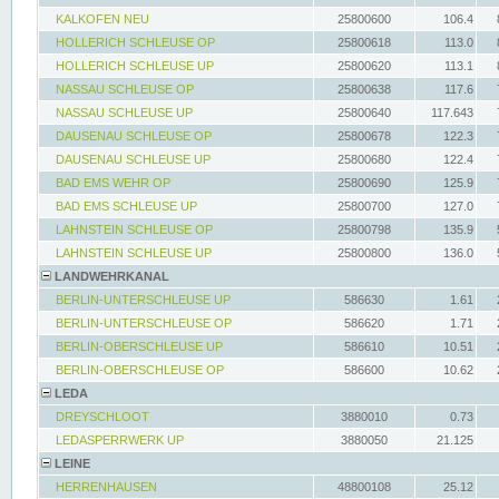
KALKOFEN NEU
25800600
106.4
HOLLERICH SCHLEUSE OP
25800618
113.0
HOLLERICH SCHLEUSE UP
25800620
113.1
NASSAU SCHLEUSE OP
25800638
117.6
NASSAU SCHLEUSE UP
25800640
117.643
DAUSENAU SCHLEUSE OP
25800678
122.3
DAUSENAU SCHLEUSE UP
25800680
122.4
BAD EMS WEHR OP
25800690
125.9
BAD EMS SCHLEUSE UP
25800700
127.0
LAHNSTEIN SCHLEUSE OP
25800798
135.9
LAHNSTEIN SCHLEUSE UP
25800800
136.0
LANDWEHRKANAL
BERLIN-UNTERSCHLEUSE UP
586630
1.61
BERLIN-UNTERSCHLEUSE OP
586620
1.71
BERLIN-OBERSCHLEUSE UP
586610
10.51
BERLIN-OBERSCHLEUSE OP
586600
10.62
LEDA
DREYSCHLOOT
3880010
0.73
LEDASPERRWERK UP
3880050
21.125
LEINE
HERRENHAUSEN
48800108
25.12