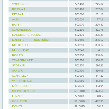
VOCKERODE
501480
245.62
ROSSLAU
501490
257.84
DESSAU
502000
261.16
AKEN
502010
274.8
BARBY
502070
294.82
SCHÖNEBECK
502130
311.76
MAGDEBURG-BUCKAU
502170
325.39
MAGDEBURG-STROMBRÜCKE
502180
326.67
ROTHENSEE
502210
333.12
NIEGRIPP AP
502240
343.6
ROGÄTZ
502250
350.64
TANGERMÜNDE
502350
388.26
STORKAU
502370
396.11
SANDAU
502430
416.06
SCHARLEUK
503030
447.22
WITTENBERGE
503050
453.98
MÜGGENDORF
503070
463.94
SCHNACKENBURG
5910010
474.56
LENZEN
503120
484.7
GORLEBEN
5910020
492.95
DÖMITZ
5910025
504.7