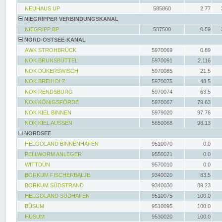
NEUHAUS UP
585860
2.77
NIEGRIPPER VERBINDUNGSKANAL
NIEGRIPP BP
587500
0.59
NORD-OSTSEE-KANAL
AWK STROHBRÜCK
5970069
0.89
NOK BRUNSBÜTTEL
5970091
2.116
NOK DÜKERSWISCH
5970085
21.5
NOK BREIHOLZ
5970075
48.5
NOK RENDSBURG
5970074
63.5
NOK KÖNIGSFÖRDE
5970067
79.63
NOK KIEL BINNEN
5979020
97.76
NOK KIEL AUSSEN
5650068
98.13
NORDSEE
HELGOLAND BINNENHAFEN
9510070
0.0
PELLWORM ANLEGER
9550021
0.0
WITTDÜN
9570010
0.0
BORKUM FISCHERBALJE
9340020
83.5
BORKUM SÜDSTRAND
9340030
89.23
HELGOLAND SÜDHAFEN
9510075
100.0
BÜSUM
9510095
100.0
HUSUM
9530020
100.0