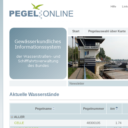
Hilfe
Link
Start
Pegelauswahl über Karte
Newsletter
Aktuelle Wasserstände
Pegelname
Pegelnummer
km
ALLER
CELLE
48300105
1.74