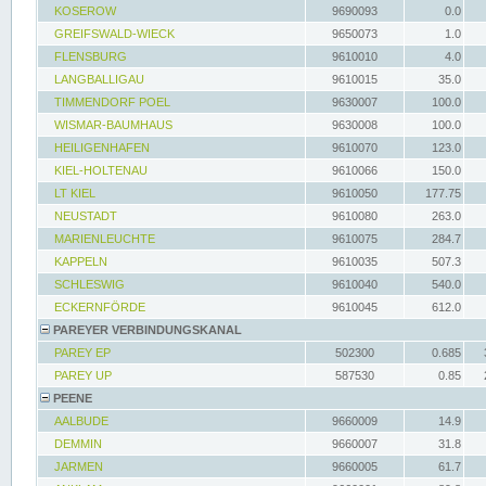
KOSEROW
9690093
0.0
GREIFSWALD-WIECK
9650073
1.0
FLENSBURG
9610010
4.0
LANGBALLIGAU
9610015
35.0
TIMMENDORF POEL
9630007
100.0
WISMAR-BAUMHAUS
9630008
100.0
HEILIGENHAFEN
9610070
123.0
KIEL-HOLTENAU
9610066
150.0
LT KIEL
9610050
177.75
NEUSTADT
9610080
263.0
MARIENLEUCHTE
9610075
284.7
KAPPELN
9610035
507.3
SCHLESWIG
9610040
540.0
ECKERNFÖRDE
9610045
612.0
PAREYER VERBINDUNGSKANAL
PAREY EP
502300
0.685
PAREY UP
587530
0.85
PEENE
AALBUDE
9660009
14.9
DEMMIN
9660007
31.8
JARMEN
9660005
61.7