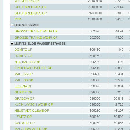
WINCHERINGEN
26100140
222.2
1
STADTBREDIMUS UP
26100130
229.44
STADTBREDIMUS OP
26100110
230.5
1
PERL
26100100
241.8
1
MÜGGELSPREE
GROSSE TRÄNKE WEHR UP
582670
44.91
GROSSE TRÄNKE WEHR OP
582660
45.03
MÜRITZ-ELDE-WASSERSTRASSE
DÖMITZ UP
596460
0.9
DÖMITZ OP
596450
1.0
NEU KALLISS OP
596430
4.97
FINDENWIRUNSHIER OP
596410
5.838
MALLISS UP
596400
9.431
MALLISS OP
596390
9.507
ELDENA OP
596370
18.004
GÜRITZ OP
596350
22.8
GRABOW OP
596330
30.849
KLEIN LAASCH WEHR OP
596300
42.718
NEUSTADT GLEWE OP
596280
46.197
LEWITZ OP
596250
50.599
GARWITZ UP
596230
60.655
MALCHOW WEHR OP
596200
65.201