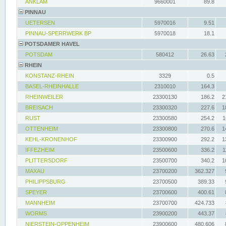
ANKLAM
9660001
89.8
PINNAU
UETERSEN
5970016
9.51
PINNAU-SPERRWERK BP
5970018
18.1
POTSDAMER HAVEL
POTSDAM
580412
26.63
RHEIN
KONSTANZ-RHEIN
3329
0.5
BASEL-RHEINHALLE
2310010
164.3
RHEINWEILER
23300130
186.2
2
BREISACH
23300320
227.6
1
RUST
23300580
254.2
1
OTTENHEIM
23300800
270.6
1
KEHL-KRONENHOF
23300900
292.2
1
IFFEZHEIM
23500600
336.2
1
PLITTERSDORF
23500700
340.2
1
MAXAU
23700200
362.327
PHILIPPSBURG
23700500
389.33
SPEYER
23700600
400.61
MANNHEIM
23700700
424.733
WORMS
23900200
443.37
NIERSTEIN-OPPENHEIM
23900600
480.606