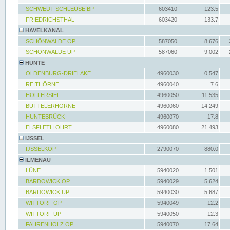
SCHWEDT SCHLEUSE BP
603410
123.5
FRIEDRICHSTHAL
603420
133.7
HAVELKANAL
SCHÖNWALDE OP
587050
8.676
SCHÖNWALDE UP
587060
9.002
HUNTE
OLDENBURG-DRIELAKE
4960030
0.547
REITHÖRNE
4960040
7.6
HOLLERSIEL
4960050
11.535
BUTTELERHÖRNE
4960060
14.249
HUNTEBRÜCK
4960070
17.8
ELSFLETH OHRT
4960080
21.493
IJSSEL
IJSSELKOP
2790070
880.0
ILMENAU
LÜNE
5940020
1.501
BARDOWICK OP
5940029
5.624
BARDOWICK UP
5940030
5.687
WITTORF OP
5940049
12.2
WITTORF UP
5940050
12.3
FAHRENHOLZ OP
5940070
17.64