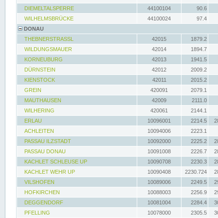
DIEMELTALSPERRE
44100104
90.6
WILHELMSBRÜCKE
44100024
97.4
DONAU
THEBNERSTRASSL
42015
1879.2
WILDUNGSMAUER
42014
1894.7
KORNEUBURG
42013
1941.5
DÜRNSTEIN
42012
2009.2
KIENSTOCK
42011
2015.2
GREIN
420091
2079.1
MAUTHAUSEN
42009
2111.0
WILHERING
420061
2144.1
ERLAU
10096001
2214.5
2
ACHLEITEN
10094006
2223.1
PASSAU ILZSTADT
10092000
2225.2
2
PASSAU DONAU
10091008
2226.7
2
KACHLET SCHLEUSE UP
10090708
2230.3
2
KACHLET WEHR UP
10090408
2230.724
2
VILSHOFEN
10089006
2249.5
2
HOFKIRCHEN
10088003
2256.9
2
DEGGENDORF
10081004
2284.4
3
PFELLING
10078000
2305.5
3