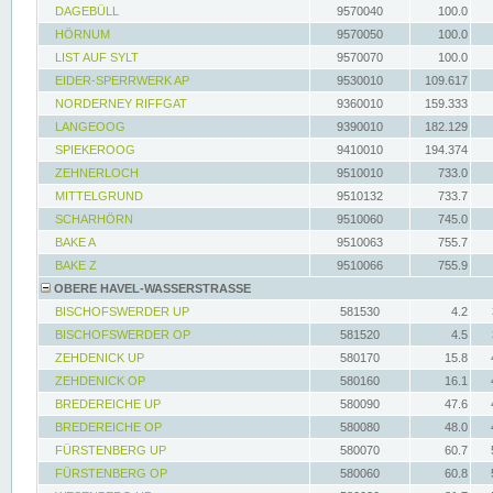
DAGEBÜLL
9570040
100.0
HÖRNUM
9570050
100.0
LIST AUF SYLT
9570070
100.0
EIDER-SPERRWERK AP
9530010
109.617
NORDERNEY RIFFGAT
9360010
159.333
LANGEOOG
9390010
182.129
SPIEKEROOG
9410010
194.374
ZEHNERLOCH
9510010
733.0
MITTELGRUND
9510132
733.7
SCHARHÖRN
9510060
745.0
BAKE A
9510063
755.7
BAKE Z
9510066
755.9
OBERE HAVEL-WASSERSTRASSE
BISCHOFSWERDER UP
581530
4.2
BISCHOFSWERDER OP
581520
4.5
ZEHDENICK UP
580170
15.8
ZEHDENICK OP
580160
16.1
BREDEREICHE UP
580090
47.6
BREDEREICHE OP
580080
48.0
FÜRSTENBERG UP
580070
60.7
FÜRSTENBERG OP
580060
60.8