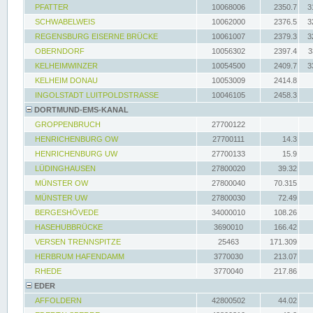
PFATTER
10068006
2350.7
3
SCHWABELWEIS
10062000
2376.5
3
REGENSBURG EISERNE BRÜCKE
10061007
2379.3
3
OBERNDORF
10056302
2397.4
3
KELHEIMWINZER
10054500
2409.7
3
KELHEIM DONAU
10053009
2414.8
INGOLSTADT LUITPOLDSTRASSE
10046105
2458.3
DORTMUND-EMS-KANAL
GROPPENBRUCH
27700122
HENRICHENBURG OW
27700111
14.3
HENRICHENBURG UW
27700133
15.9
LÜDINGHAUSEN
27800020
39.32
MÜNSTER OW
27800040
70.315
MÜNSTER UW
27800030
72.49
BERGESHÖVEDE
34000010
108.26
HASEHUBBRÜCKE
3690010
166.42
VERSEN TRENNSPITZE
25463
171.309
HERBRUM HAFENDAMM
3770030
213.07
RHEDE
3770040
217.86
EDER
AFFOLDERN
42800502
44.02