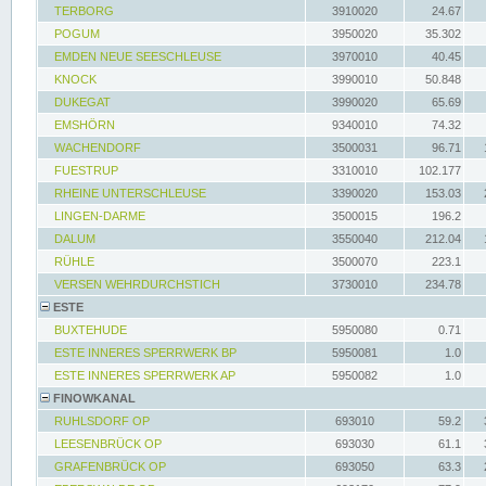
TERBORG
3910020
24.67
POGUM
3950020
35.302
EMDEN NEUE SEESCHLEUSE
3970010
40.45
KNOCK
3990010
50.848
DUKEGAT
3990020
65.69
EMSHÖRN
9340010
74.32
WACHENDORF
3500031
96.71
FUESTRUP
3310010
102.177
RHEINE UNTERSCHLEUSE
3390020
153.03
LINGEN-DARME
3500015
196.2
DALUM
3550040
212.04
RÜHLE
3500070
223.1
VERSEN WEHRDURCHSTICH
3730010
234.78
ESTE
BUXTEHUDE
5950080
0.71
ESTE INNERES SPERRWERK BP
5950081
1.0
ESTE INNERES SPERRWERK AP
5950082
1.0
FINOWKANAL
RUHLSDORF OP
693010
59.2
LEESENBRÜCK OP
693030
61.1
GRAFENBRÜCK OP
693050
63.3