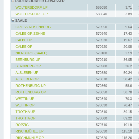
RÜDERSDORFER GEWÄSSER
WOLTERSDORF UP
586050
3.71
WOLTERSDORF OP
586040
3.89
SAALE
GROSS ROSENBURG
570950
9.64
CALBE GRIZEHNE
570940
17.43
CALBE UP
570930
19.67
CALBE OP
570920
20.08
NIENBURG (SAALE)
579100
27.9
BERNBURG UP
570910
36.05
BERNBURG OP
570900
36.2
ALSLEBEN UP
570880
50.24
ALSLEBEN OP
570870
50.42
ROTHENBURG UP
570860
58.6
ROTHENBURG OP
570850
58.78
WETTIN UP
570840
70.3
WETTIN OP
570830
70.47
TROTHA UP
570810
89.15
TROTHA OP
570800
89.22
RÖPZIG
570710
101.9
RISCHMÜHLE UP
570630
115.19
RISCHMÜHLE OP
570620
115.26