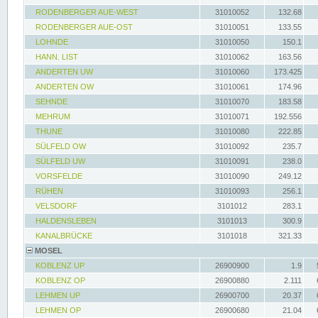
RODENBERGER AUE-WEST
31010052
132.68
RODENBERGER AUE-OST
31010051
133.55
LOHNDE
31010050
150.1
HANN. LIST
31010062
163.56
ANDERTEN UW
31010060
173.425
ANDERTEN OW
31010061
174.96
SEHNDE
31010070
183.58
MEHRUM
31010071
192.556
THUNE
31010080
222.85
SÜLFELD OW
31010092
235.7
SÜLFELD UW
31010091
238.0
VORSFELDE
31010090
249.12
RÜHEN
31010093
256.1
VELSDORF
3101012
283.1
HALDENSLEBEN
3101013
300.9
KANALBRÜCKE
3101018
321.33
MOSEL
KOBLENZ UP
26900900
1.9
KOBLENZ OP
26900880
2.111
LEHMEN UP
26900700
20.37
LEHMEN OP
26900680
21.04