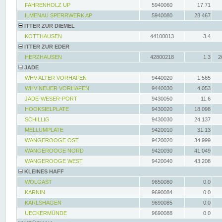
FAHRENHOLZ UP
5940060
17.71
ILMENAU SPERRWERK AP
5940080
28.467
ITTER ZUR DIEMEL
KOTTHAUSEN
44100013
3.4
ITTER ZUR EDER
HERZHAUSEN
42800218
1.3
2
JADE
WHV ALTER VORHAFEN
9440020
1.565
WHV NEUER VORHAFEN
9440030
4.053
JADE-WESER-PORT
9430050
11.6
HOOKSIELPLATE
9430020
18.098
SCHILLIG
9430030
24.137
MELLUMPLATE
9420010
31.13
WANGEROOGE OST
9420020
34.999
WANGEROOGE NORD
9420030
41.049
WANGEROOGE WEST
9420040
43.208
KLEINES HAFF
WOLGAST
9650080
0.0
KARNIN
9690084
0.0
KARLSHAGEN
9690085
0.0
UECKERMÜNDE
9690088
0.0