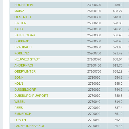
BODENHEIM
23900620
489.0
MAINZ
25100100
498.27
OESTRICH
25100300
518.08
BINGEN
25300200
528.36
KAUB
25700100
546.23
SANKT GOAR
25700300
556.43
BOPPARD
25700500
570.45
BRAUBACH
25700600
579.98
KOBLENZ
25900700
591.49
NEUWIED STADT
27100370
608.04
ANDERNACH
27100400
613.78
OBERWINTER
27100700
638.19
BONN
2710080
654.8
KÖLN
2730010
688.0
DÜSSELDORF
2750010
744.2
DUISBURG-RUHRORT
2770010
780.8
WESEL
2770040
814.0
REES
2790010
837.4
EMMERICH
2790020
851.9
LOBITH
2790050
862.0
PANNERDENSE KOP
2790060
867.3