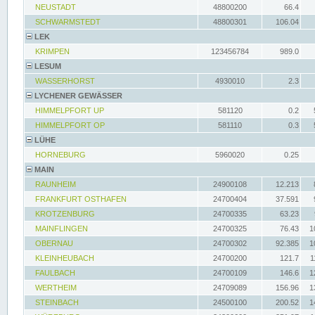
NEUSTADT
48800200
66.4
SCHWARMSTEDT
48800301
106.04
LEK
KRIMPEN
123456784
989.0
LESUM
WASSERHORST
4930010
2.3
LYCHENER GEWÄSSER
HIMMELPFORT UP
581120
0.2
HIMMELPFORT OP
581110
0.3
LÜHE
HORNEBURG
5960020
0.25
MAIN
RAUNHEIM
24900108
12.213
FRANKFURT OSTHAFEN
24700404
37.591
KROTZENBURG
24700335
63.23
MAINFLINGEN
24700325
76.43
1
OBERNAU
24700302
92.385
1
KLEINHEUBACH
24700200
121.7
1
FAULBACH
24700109
146.6
1
WERTHEIM
24709089
156.96
1
STEINBACH
24500100
200.52
1