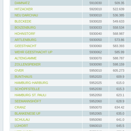
DAMNATZ
5910030
509.35
HITZACKER
5920010
522.639
NEU DARCHAU
5930010
536.385
BLECKEDE
5930020
549.633
BOIZENBURG
5930033
558.534
HOHNSTORF
5930040
568.987
ARTLENBURG
5930050
573.86
GEESTHACHT
5930060
583.393
WEHR GEESTHACHT UP
5930062
585.99
ALTENGAMME
5930070
588.787
ZOLLENSPIEKER
5930090
598.159
OVER
5950010
605.273
BUNTHAUS
5952020
609.9
HAMBURG-HARBURG
5952025
615.0
SCHÖPFSTELLE
5952030
615.3
HAMBURG ST. PAULI
5952050
623.1
SEEMANNSHÖFT
5952060
628.9
CRANZ
5950070
634.42
BLANKENESE UF
5952065
635.0
SCHULAU
5950090
641.0
LÜHORT
5960010
645.5