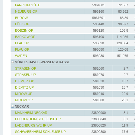
PARCHIM GÜTE
5961801
72.567
NEUBURG OP
596160
83.362
BUROW
5961601
88.39
LÜBZ OP
596140
98.977
BOBZIN OP
596120
103.8
BARKOW OP
596100
114.086
PLAU UP
596090
120.004
PLAU OP
596080
120.08
WAREN
596030
151.975
MÜRITZ-HAVEL-WASSERSTRASSE
STRASEN OP
581060
2.7
STRASEN UP
581070
2.7
DIEMITZ OP
581020
13.7
DIEMITZ UP
581030
13.7
MIROW UP
581010
22.9
MIROW OP
581000
23.1
NECKAR
MANNHEIM NECKAR
23800900
3.1
FEUDENHEIM SCHLEUSE UP
23800840
6.1
LADENBURG WEHR UP
23800820
11.9
SCHWABENHEIM SCHLEUSE UP
23800800
17.6