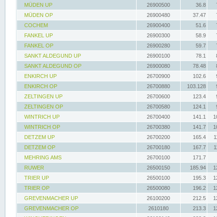
MÜDEN UP
26900500
36.8
MÜDEN OP
26900480
37.47
COCHEM
26900400
51.6
FANKEL UP
26900300
58.9
FANKEL OP
26900280
59.7
SANKT ALDEGUND UP
26900100
78.1
SANKT ALDEGUND OP
26900080
78.48
ENKIRCH UP
26700900
102.6
ENKIRCH OP
26700880
103.128
ZELTINGEN UP
26700600
123.4
ZELTINGEN OP
26700580
124.1
WINTRICH UP
26700400
141.1
1
WINTRICH OP
26700380
141.7
1
DETZEM UP
26700200
165.4
1
DETZEM OP
26700180
167.7
1
MEHRING AMS
26700100
171.7
RUWER
26500150
185.94
1
TRIER UP
26500100
195.3
1
TRIER OP
26500080
196.2
1
GREVENMACHER UP
26100200
212.5
1
GREVENMACHER OP
2610180
213.3
1