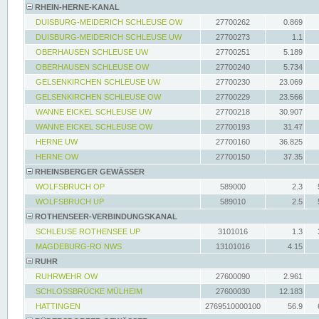
RHEIN-HERNE-KANAL
DUISBURG-MEIDERICH SCHLEUSE OW
27700262
0.869
DUISBURG-MEIDERICH SCHLEUSE UW
27700273
1.1
OBERHAUSEN SCHLEUSE UW
27700251
5.189
OBERHAUSEN SCHLEUSE OW
27700240
5.734
GELSENKIRCHEN SCHLEUSE UW
27700230
23.069
GELSENKIRCHEN SCHLEUSE OW
27700229
23.566
WANNE EICKEL SCHLEUSE UW
27700218
30.907
WANNE EICKEL SCHLEUSE OW
27700193
31.47
HERNE UW
27700160
36.825
HERNE OW
27700150
37.35
RHEINSBERGER GEWÄSSER
WOLFSBRUCH OP
589000
2.3
WOLFSBRUCH UP
589010
2.5
ROTHENSEER-VERBINDUNGSKANAL
SCHLEUSE ROTHENSEE UP
3101016
1.3
MAGDEBURG-RO NWS
13101016
4.15
RUHR
RUHRWEHR OW
27600090
2.961
SCHLOSSBRÜCKE MÜLHEIM
27600030
12.183
HATTINGEN
2769510000100
56.9