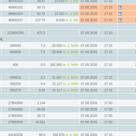
48700103
38.47
23.010
m. ü. NN
07.08.2026
17:15
48900102
58.71
07.08.2026
17:15
48900204
82.32
14.310
m. ü. NN
07.08.2026
17:15
48900237
107.75
8.000
m. ü. NN
07.08.2026
17:15
123456785
975.0
07.08.2026
17:10
AL
586640
7.4
28.000
m. ü. NHN
07.08.2026
17:15
586650
7.5
28.000
m. ü. NHN
07.08.2026
17:15
906
0.0
391.890
m. ü. NHN
07.08.2026
17:15
586810
0.3
31.957
m. ü. NHN
07.08.2026
17:15
586280
9.4
31.117
m. ü. NHN
07.08.2026
17:15
586270
9.56
31.117
m. ü. NHN
07.08.2026
17:15
27800090
2.144
07.08.2026
17:00
27800080
36.59
07.08.2026
17:00
27800060
38.72
07.08.2026
17:00
27800050
40.611
07.08.2026
17:00
44100206
90.0
336.970
m. ü. NN
07.08.2026
17:15