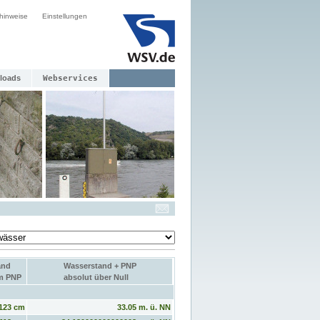
hinweise
Einstellungen
loads
Webservices
and
Wasserstand + PNP
um PNP
absolut über Null
123 cm
33.05 m. ü. NN