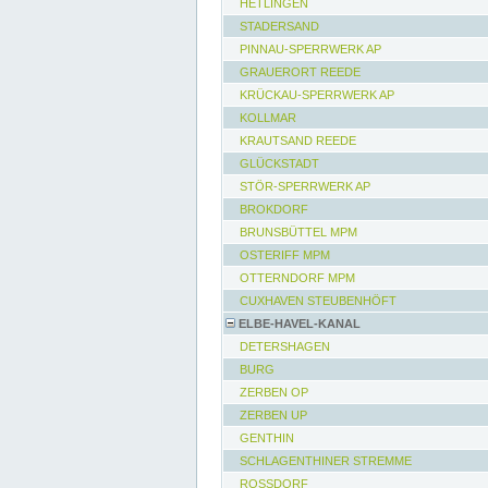
HETLINGEN
STADERSAND
PINNAU-SPERRWERK AP
GRAUERORT REEDE
KRÜCKAU-SPERRWERK AP
KOLLMAR
KRAUTSAND REEDE
GLÜCKSTADT
STÖR-SPERRWERK AP
BROKDORF
BRUNSBÜTTEL MPM
OSTERIFF MPM
OTTERNDORF MPM
CUXHAVEN STEUBENHÖFT
ELBE-HAVEL-KANAL
DETERSHAGEN
BURG
ZERBEN OP
ZERBEN UP
GENTHIN
SCHLAGENTHINER STREMME
ROSSDORF