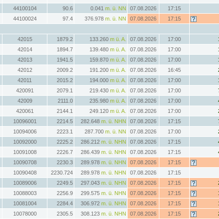
44100104
90.6
0.041
m. ü. NN
07.08.2026
17:15
44100024
97.4
376.978
m. ü. NN
07.08.2026
17:15
42015
1879.2
133.260
m ü. A.
07.08.2026
17:00
42014
1894.7
139.480
m ü. A.
07.08.2026
17:00
42013
1941.5
159.870
m ü. A.
07.08.2026
17:00
42012
2009.2
191.200
m ü. A.
07.08.2026
16:45
42011
2015.2
194.000
m ü. A.
07.08.2026
17:00
420091
2079.1
219.430
m ü. A.
07.08.2026
17:00
42009
2111.0
235.980
m ü. A.
07.08.2026
17:00
420061
2144.1
249.120
m ü. A.
07.08.2026
17:00
10096001
2214.5
282.648
m. ü. NHN
07.08.2026
17:15
10094006
2223.1
287.700
m. ü. NN
07.08.2026
17:00
10092000
2225.2
286.212
m. ü. NHN
07.08.2026
17:15
10091008
2226.7
286.439
m. ü. NHN
07.08.2026
17:15
10090708
2230.3
289.978
m. ü. NHN
07.08.2026
17:15
10090408
2230.724
289.978
m. ü. NHN
07.08.2026
17:15
10089006
2249.5
297.043
m. ü. NHN
07.08.2026
17:15
10088003
2256.9
299.575
m. ü. NHN
07.08.2026
17:15
10081004
2284.4
306.972
m. ü. NHN
07.08.2026
17:15
10078000
2305.5
308.123
m. ü. NHN
07.08.2026
17:15