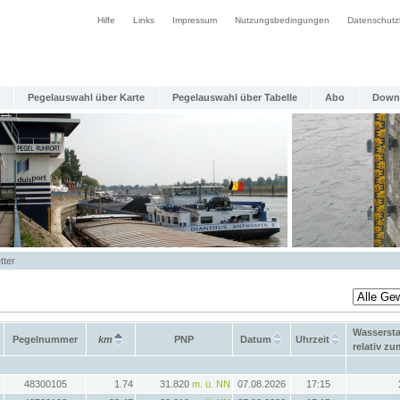
Hilfe
Links
Impressum
Nutzungsbedingungen
Datenschutz
Pegelauswahl über Karte
Pegelauswahl über Tabelle
Abo
Down
tter
Wasserst
Pegelnummer
km
PNP
Datum
Uhrzeit
relativ z
48300105
1.74
31.820
m. ü. NN
07.08.2026
17:15