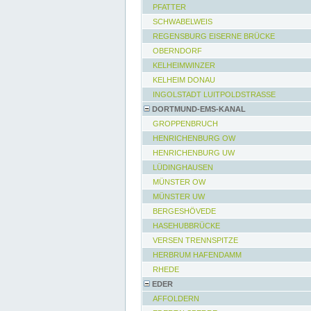
PFATTER
SCHWABELWEIS
REGENSBURG EISERNE BRÜCKE
OBERNDORF
KELHEIMWINZER
KELHEIM DONAU
INGOLSTADT LUITPOLDSTRASSE
DORTMUND-EMS-KANAL
GROPPENBRUCH
HENRICHENBURG OW
HENRICHENBURG UW
LÜDINGHAUSEN
MÜNSTER OW
MÜNSTER UW
BERGESHÖVEDE
HASEHUBBRÜCKE
VERSEN TRENNSPITZE
HERBRUM HAFENDAMM
RHEDE
EDER
AFFOLDERN