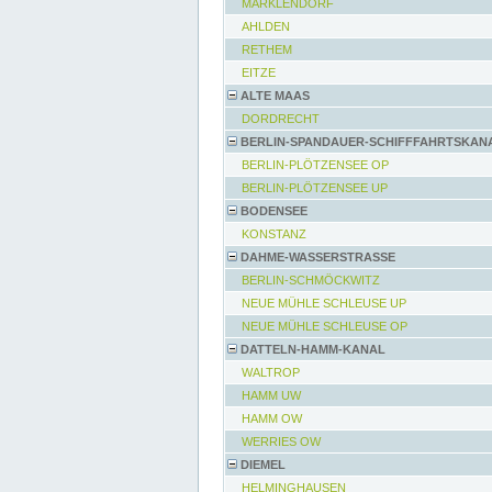
MARKLENDORF
AHLDEN
RETHEM
EITZE
ALTE MAAS
DORDRECHT
BERLIN-SPANDAUER-SCHIFFFAHRTSKAN
BERLIN-PLÖTZENSEE OP
BERLIN-PLÖTZENSEE UP
BODENSEE
KONSTANZ
DAHME-WASSERSTRASSE
BERLIN-SCHMÖCKWITZ
NEUE MÜHLE SCHLEUSE UP
NEUE MÜHLE SCHLEUSE OP
DATTELN-HAMM-KANAL
WALTROP
HAMM UW
HAMM OW
WERRIES OW
DIEMEL
HELMINGHAUSEN