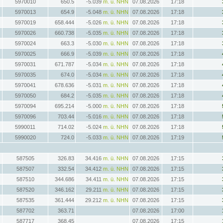
5970010
650.5
-5.039
m. ü. NHN
07.08.2026
17:18
5970013
654.9
-5.048
m. ü. NHN
07.08.2026
17:18
5970019
658.444
-5.026
m. ü. NHN
07.08.2026
17:18
5970026
660.738
-5.035
m. ü. NHN
07.08.2026
17:18
5970024
663.3
-5.030
m. ü. NHN
07.08.2026
17:18
5970025
666.9
-5.039
m. ü. NHN
07.08.2026
17:18
5970031
671.787
-5.034
m. ü. NHN
07.08.2026
17:18
5970035
674.0
-5.034
m. ü. NHN
07.08.2026
17:18
5970041
678.636
-5.031
m. ü. NHN
07.08.2026
17:18
5970050
684.2
-5.035
m. ü. NHN
07.08.2026
17:18
5970094
695.214
-5.000
m. ü. NHN
07.08.2026
17:18
5970096
703.44
-5.016
m. ü. NHN
07.08.2026
17:18
5990011
714.02
-5.024
m. ü. NHN
07.08.2026
17:18
5990020
724.0
-5.033
m. ü. NHN
07.08.2026
17:19
587505
326.83
34.416
m. ü. NHN
07.08.2026
17:15
587507
332.54
34.412
m. ü. NHN
07.08.2026
17:15
587510
344.686
34.411
m. ü. NHN
07.08.2026
17:15
587520
346.162
29.211
m. ü. NHN
07.08.2026
17:15
587535
361.444
29.212
m. ü. NHN
07.08.2026
17:15
587702
363.71
07.08.2026
17:00
587717
368.45
07.08.2026
17:15