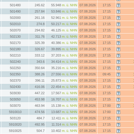
501480
245.62
55.948
m. ü. NHN
07.08.2026
17:15
501490
257.84
53.846
m. ü. NHN
07.08.2026
17:15
502000
261.16
52.961
m. ü. NHN
07.08.2026
17:15
502010
274.8
50.217
m. ü. NHN
07.08.2026
17:15
502070
294.82
46.125
m. ü. NHN
07.08.2026
17:15
502130
311.76
42.713
m. ü. NHN
07.08.2026
17:15
502170
325.39
40.386
m. ü. NHN
07.08.2026
17:15
502180
326.67
39.895
m. ü. NHN
07.08.2026
17:15
502210
333.12
37.203
m. ü. NHN
07.08.2026
17:15
502240
343.6
34.414
m. ü. NHN
07.08.2026
17:15
502250
350.64
35.216
m. ü. NHN
07.08.2026
17:15
502350
388.26
27.556
m. ü. NHN
07.08.2026
09:45
502370
396.11
25.873
m. ü. NHN
07.08.2026
17:15
502430
416.06
22.454
m. ü. NHN
07.08.2026
17:15
503030
447.22
17.567
m. ü. NHN
07.08.2026
17:15
503050
453.98
16.707
m. ü. NHN
07.08.2026
17:15
503070
463.94
15.138
m. ü. NHN
07.08.2026
17:00
5910010
474.56
13.687
m. ü. NHN
07.08.2026
17:00
503120
484.7
12.411
m. ü. NHN
07.08.2026
17:15
5910020
492.95
11.314
m. ü. NHN
07.08.2026
17:15
5910025
504.7
10.402
m. ü. NHN
07.08.2026
17:15