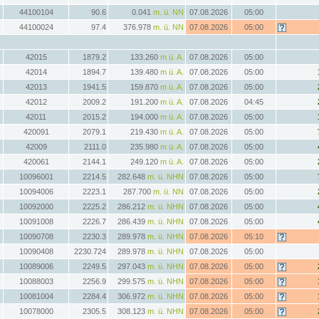
44100104
90.6
0.041
m. ü. NN
07.08.2026
05:00
44100024
97.4
376.978
m. ü. NN
07.08.2026
05:00
42015
1879.2
133.260
m ü. A.
07.08.2026
05:00
42014
1894.7
139.480
m ü. A.
07.08.2026
05:00
42013
1941.5
159.870
m ü. A.
07.08.2026
05:00
42012
2009.2
191.200
m ü. A.
07.08.2026
04:45
42011
2015.2
194.000
m ü. A.
07.08.2026
05:00
420091
2079.1
219.430
m ü. A.
07.08.2026
05:00
42009
2111.0
235.980
m ü. A.
07.08.2026
05:00
420061
2144.1
249.120
m ü. A.
07.08.2026
05:00
10096001
2214.5
282.648
m. ü. NHN
07.08.2026
05:00
10094006
2223.1
287.700
m. ü. NN
07.08.2026
05:00
10092000
2225.2
286.212
m. ü. NHN
07.08.2026
05:00
10091008
2226.7
286.439
m. ü. NHN
07.08.2026
05:00
10090708
2230.3
289.978
m. ü. NHN
07.08.2026
05:10
10090408
2230.724
289.978
m. ü. NHN
07.08.2026
05:00
10089006
2249.5
297.043
m. ü. NHN
07.08.2026
05:00
10088003
2256.9
299.575
m. ü. NHN
07.08.2026
05:00
10081004
2284.4
306.972
m. ü. NHN
07.08.2026
05:00
10078000
2305.5
308.123
m. ü. NHN
07.08.2026
05:00