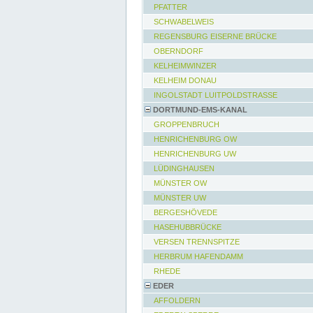
PFATTER
SCHWABELWEIS
REGENSBURG EISERNE BRÜCKE
OBERNDORF
KELHEIMWINZER
KELHEIM DONAU
INGOLSTADT LUITPOLDSTRASSE
DORTMUND-EMS-KANAL
GROPPENBRUCH
HENRICHENBURG OW
HENRICHENBURG UW
LÜDINGHAUSEN
MÜNSTER OW
MÜNSTER UW
BERGESHÖVEDE
HASEHUBBRÜCKE
VERSEN TRENNSPITZE
HERBRUM HAFENDAMM
RHEDE
EDER
AFFOLDERN