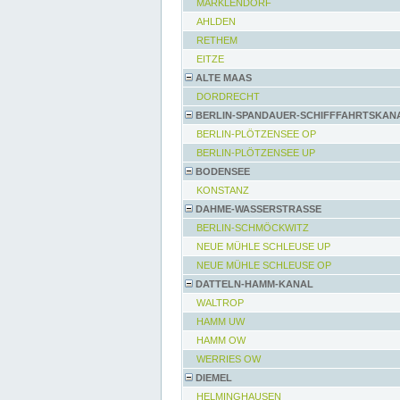
MARKLENDORF
AHLDEN
RETHEM
EITZE
ALTE MAAS
DORDRECHT
BERLIN-SPANDAUER-SCHIFFFAHRTSKAN
BERLIN-PLÖTZENSEE OP
BERLIN-PLÖTZENSEE UP
BODENSEE
KONSTANZ
DAHME-WASSERSTRASSE
BERLIN-SCHMÖCKWITZ
NEUE MÜHLE SCHLEUSE UP
NEUE MÜHLE SCHLEUSE OP
DATTELN-HAMM-KANAL
WALTROP
HAMM UW
HAMM OW
WERRIES OW
DIEMEL
HELMINGHAUSEN