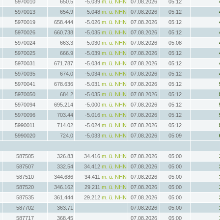
5970010
650.5
-5.039
m. ü. NHN
07.08.2026
05:12
5970013
654.9
-5.048
m. ü. NHN
07.08.2026
05:12
5970019
658.444
-5.026
m. ü. NHN
07.08.2026
05:12
5970026
660.738
-5.035
m. ü. NHN
07.08.2026
05:12
5970024
663.3
-5.030
m. ü. NHN
07.08.2026
05:08
5970025
666.9
-5.039
m. ü. NHN
07.08.2026
05:12
5970031
671.787
-5.034
m. ü. NHN
07.08.2026
05:12
5970035
674.0
-5.034
m. ü. NHN
07.08.2026
05:12
5970041
678.636
-5.031
m. ü. NHN
07.08.2026
05:12
5970050
684.2
-5.035
m. ü. NHN
07.08.2026
05:12
5970094
695.214
-5.000
m. ü. NHN
07.08.2026
05:12
5970096
703.44
-5.016
m. ü. NHN
07.08.2026
05:12
5990011
714.02
-5.024
m. ü. NHN
07.08.2026
05:12
5990020
724.0
-5.033
m. ü. NHN
07.08.2026
05:09
587505
326.83
34.416
m. ü. NHN
07.08.2026
05:00
587507
332.54
34.412
m. ü. NHN
07.08.2026
05:00
587510
344.686
34.411
m. ü. NHN
07.08.2026
05:00
587520
346.162
29.211
m. ü. NHN
07.08.2026
05:00
587535
361.444
29.212
m. ü. NHN
07.08.2026
05:00
587702
363.71
07.08.2026
05:00
587717
368.45
07.08.2026
05:00