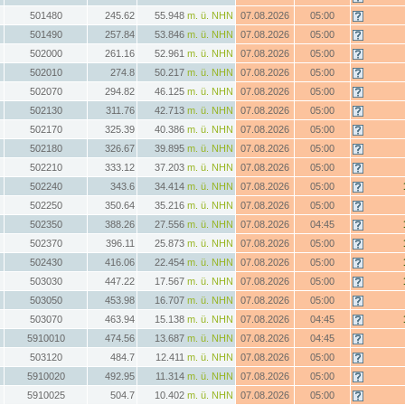
501480
245.62
55.948
m. ü. NHN
07.08.2026
05:00
501490
257.84
53.846
m. ü. NHN
07.08.2026
05:00
502000
261.16
52.961
m. ü. NHN
07.08.2026
05:00
502010
274.8
50.217
m. ü. NHN
07.08.2026
05:00
502070
294.82
46.125
m. ü. NHN
07.08.2026
05:00
502130
311.76
42.713
m. ü. NHN
07.08.2026
05:00
502170
325.39
40.386
m. ü. NHN
07.08.2026
05:00
502180
326.67
39.895
m. ü. NHN
07.08.2026
05:00
502210
333.12
37.203
m. ü. NHN
07.08.2026
05:00
502240
343.6
34.414
m. ü. NHN
07.08.2026
05:00
502250
350.64
35.216
m. ü. NHN
07.08.2026
05:00
502350
388.26
27.556
m. ü. NHN
07.08.2026
04:45
502370
396.11
25.873
m. ü. NHN
07.08.2026
05:00
502430
416.06
22.454
m. ü. NHN
07.08.2026
05:00
503030
447.22
17.567
m. ü. NHN
07.08.2026
05:00
503050
453.98
16.707
m. ü. NHN
07.08.2026
05:00
503070
463.94
15.138
m. ü. NHN
07.08.2026
04:45
5910010
474.56
13.687
m. ü. NHN
07.08.2026
04:45
503120
484.7
12.411
m. ü. NHN
07.08.2026
05:00
5910020
492.95
11.314
m. ü. NHN
07.08.2026
05:00
5910025
504.7
10.402
m. ü. NHN
07.08.2026
05:00