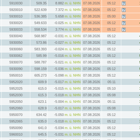
5910030
509.35
8.882
m. ü. NHN
07.08.2026
05:12
5920010
522.639
7.372
m. ü. NHN
07.08.2026
05:12
5930010
536.385
5.658
m. ü. NHN
07.08.2026
05:00
5930020
549.633
-0.025
m. ü. NHN
07.08.2026
05:12
5930033
558.534
3.774
m. ü. NHN
07.08.2026
05:12
5930040
568.987
-0.031
m. ü. NHN
07.08.2026
05:12
5930050
573.86
-0.027
m. ü. NHN
07.08.2026
05:12
5930060
583.393
-0.024
m. ü. NHN
07.08.2026
05:12
5930062
585.99
-5.016
m. ü. NHN
07.08.2026
05:12
5930070
588.787
-5.021
m. ü. NHN
07.08.2026
05:12
5930090
598.159
-5.036
m. ü. NHN
07.08.2026
05:12
5950010
605.273
-5.098
m. ü. NHN
07.08.2026
05:12
5952020
609.9
-5.017
m. ü. NHN
07.08.2026
05:11
5952025
615.0
-5.015
m. ü. NHN
07.08.2026
05:10
5952030
615.3
-5.018
m. ü. NHN
07.08.2026
05:08
5952050
623.1
-5.004
m. ü. NHN
07.08.2026
05:11
5952060
628.9
-5.017
m. ü. NHN
07.08.2026
05:08
5950070
634.42
-5.050
m. ü. NHN
07.08.2026
05:12
5952065
635.0
-5.018
m. ü. NHN
07.08.2026
05:12
5950090
641.0
-5.034
m. ü. NHN
07.08.2026
05:12
5960010
645.5
-5.031
m. ü. NHN
07.08.2026
05:12