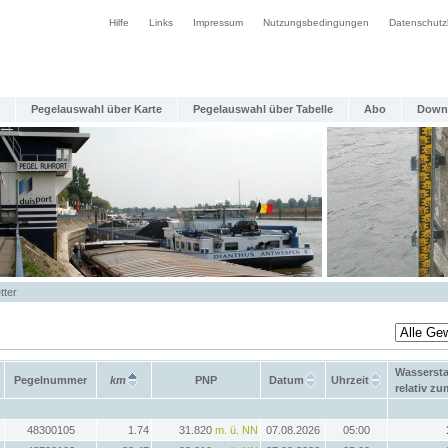
Hilfe
Links
Impressum
Nutzungsbedingungen
Datenschutz
Pegelauswahl über Karte
Pegelauswahl über Tabelle
Abo
Down
tter
Wasserst
Pegelnummer
km
PNP
Datum
Uhrzeit
relativ z
48300105
1.74
31.820
m. ü. NN
07.08.2026
05:00