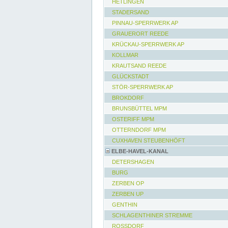
HETLINGEN
STADERSAND
PINNAU-SPERRWERK AP
GRAUERORT REEDE
KRÜCKAU-SPERRWERK AP
KOLLMAR
KRAUTSAND REEDE
GLÜCKSTADT
STÖR-SPERRWERK AP
BROKDORF
BRUNSBÜTTEL MPM
OSTERIFF MPM
OTTERNDORF MPM
CUXHAVEN STEUBENHÖFT
ELBE-HAVEL-KANAL
DETERSHAGEN
BURG
ZERBEN OP
ZERBEN UP
GENTHIN
SCHLAGENTHINER STREMME
ROSSDORF