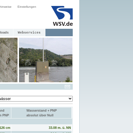
hinweise
Einstellungen
loads
Webservices
and
Wasserstand + PNP
um PNP
absolut über Null
126 cm
33.08 m. ü. NN