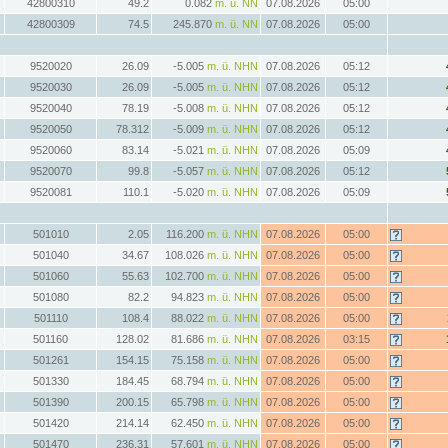
42800310
49.2
0.082
m. ü. NN
07.08.2026
05:00
42800309
74.5
245.870
m. ü. NN
07.08.2026
05:00
9520020
26.09
-5.005
m. ü. NHN
07.08.2026
05:12
9520030
26.09
-5.005
m. ü. NHN
07.08.2026
05:12
9520040
78.19
-5.008
m. ü. NHN
07.08.2026
05:12
9520050
78.312
-5.009
m. ü. NHN
07.08.2026
05:12
9520060
83.14
-5.021
m. ü. NHN
07.08.2026
05:09
9520070
99.8
-5.057
m. ü. NHN
07.08.2026
05:12
9520081
110.1
-5.020
m. ü. NHN
07.08.2026
05:09
501010
2.05
116.200
m. ü. NHN
07.08.2026
05:00
501040
34.67
108.026
m. ü. NHN
07.08.2026
05:00
501060
55.63
102.700
m. ü. NHN
07.08.2026
05:00
501080
82.2
94.823
m. ü. NHN
07.08.2026
05:00
501110
108.4
88.022
m. ü. NHN
07.08.2026
05:00
501160
128.02
81.686
m. ü. NHN
07.08.2026
03:15
501261
154.15
75.158
m. ü. NHN
07.08.2026
05:00
501330
184.45
68.794
m. ü. NHN
07.08.2026
05:00
501390
200.15
65.798
m. ü. NHN
07.08.2026
05:00
501420
214.14
62.450
m. ü. NHN
07.08.2026
05:00
501470
236.31
57.601
m. ü. NHN
07.08.2026
05:00