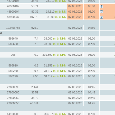
48700103
38.47
23.010
m. ü. NN
07.08.2026
05:00
48900102
58.71
07.08.2026
05:00
48900204
82.32
14.310
m. ü. NN
07.08.2026
05:00
48900237
107.75
8.000
m. ü. NN
07.08.2026
05:00
123456785
975.0
07.08.2026
04:50
AL
586640
7.4
28.000
m. ü. NHN
07.08.2026
05:00
586650
7.5
28.000
m. ü. NHN
07.08.2026
05:00
906
0.0
391.890
m. ü. NHN
07.08.2026
05:00
586810
0.3
31.957
m. ü. NHN
07.08.2026
05:00
586280
9.4
31.117
m. ü. NHN
07.08.2026
05:00
586270
9.56
31.117
m. ü. NHN
07.08.2026
05:00
27800090
2.144
07.08.2026
04:45
27800080
36.59
07.08.2026
04:45
27800060
38.72
07.08.2026
04:45
27800050
40.611
07.08.2026
04:45
44100206
90.0
336.970
m. ü. NN
07.08.2026
05:00