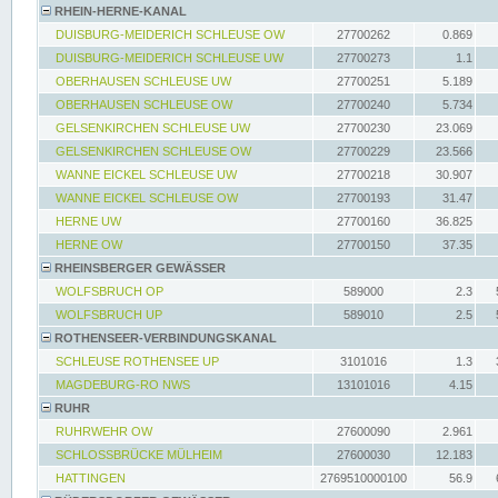
RHEIN-HERNE-KANAL
DUISBURG-MEIDERICH SCHLEUSE OW
27700262
0.869
DUISBURG-MEIDERICH SCHLEUSE UW
27700273
1.1
OBERHAUSEN SCHLEUSE UW
27700251
5.189
OBERHAUSEN SCHLEUSE OW
27700240
5.734
GELSENKIRCHEN SCHLEUSE UW
27700230
23.069
GELSENKIRCHEN SCHLEUSE OW
27700229
23.566
WANNE EICKEL SCHLEUSE UW
27700218
30.907
WANNE EICKEL SCHLEUSE OW
27700193
31.47
HERNE UW
27700160
36.825
HERNE OW
27700150
37.35
RHEINSBERGER GEWÄSSER
WOLFSBRUCH OP
589000
2.3
WOLFSBRUCH UP
589010
2.5
ROTHENSEER-VERBINDUNGSKANAL
SCHLEUSE ROTHENSEE UP
3101016
1.3
MAGDEBURG-RO NWS
13101016
4.15
RUHR
RUHRWEHR OW
27600090
2.961
SCHLOSSBRÜCKE MÜLHEIM
27600030
12.183
HATTINGEN
2769510000100
56.9