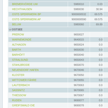
BREMERVÖRDE UW
5980010
0.03
HECHTHAUSEN
5980030
30.94
OSTE-SPERRWERK BP
9000000532
69.575
OSTE-SPERRWERK AP
9000000590
69.575
BELUM
5980060
69.89
OSTSEE
PREROW
9650027
WARNEMÜNDE
9640015
0.0
ALTHAGEN
9650024
0.0
BARTH
9650030
0.0
BARHÖFT
9650040
0.0
STRALSUND
9650043
0.0
STAHLBRODE
9650070
0.0
NEUENDORF HAFEN
9670046
0.0
KLOSTER
9670050
0.0
WITTOWER FÄHRE
9670055
0.0
LAUTERBACH
9670063
0.0
SASSNITZ
9670065
0.0
THIESSOW
9670067
0.0
RUDEN
9690077
0.0
GREIFSWALD OIE
9690078
0.0