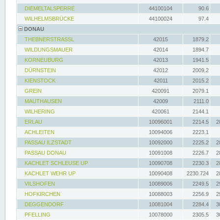
DIEMELTALSPERRE
44100104
90.6
WILHELMSBRÜCKE
44100024
97.4
DONAU
THEBNERSTRASSL
42015
1879.2
WILDUNGSMAUER
42014
1894.7
KORNEUBURG
42013
1941.5
DÜRNSTEIN
42012
2009.2
KIENSTOCK
42011
2015.2
GREIN
420091
2079.1
MAUTHAUSEN
42009
2111.0
WILHERING
420061
2144.1
ERLAU
10096001
2214.5
2
ACHLEITEN
10094006
2223.1
PASSAU ILZSTADT
10092000
2225.2
2
PASSAU DONAU
10091008
2226.7
2
KACHLET SCHLEUSE UP
10090708
2230.3
2
KACHLET WEHR UP
10090408
2230.724
2
VILSHOFEN
10089006
2249.5
2
HOFKIRCHEN
10088003
2256.9
2
DEGGENDORF
10081004
2284.4
3
PFELLING
10078000
2305.5
3