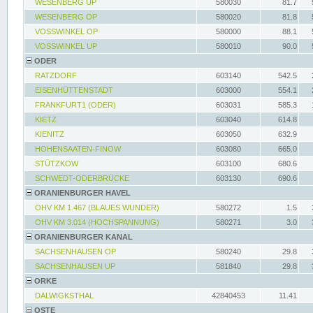
WESENBERG UP
580030
81.7
WESENBERG OP
580020
81.8
VOSSWINKEL OP
580000
88.1
VOSSWINKEL UP
580010
90.0
ODER
RATZDORF
603140
542.5
EISENHÜTTENSTADT
603000
554.1
FRANKFURT1 (ODER)
603031
585.3
KIETZ
603040
614.8
KIENITZ
603050
632.9
HOHENSAATEN-FINOW
603080
665.0
STÜTZKOW
603100
680.6
SCHWEDT-ODERBRÜCKE
603130
690.6
ORANIENBURGER HAVEL
OHV KM 1.467 (BLAUES WUNDER)
580272
1.5
OHV KM 3.014 (HOCHSPANNUNG)
580271
3.0
ORANIENBURGER KANAL
SACHSENHAUSEN OP
580240
29.8
SACHSENHAUSEN UP
581840
29.8
ORKE
DALWIGKSTHAL
42840453
11.41
OSTE