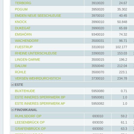
TERBORG
3910020
24.67
POGUM
3950020
35.302
EMDEN NEUE SEESCHLEUSE
3970010
40.45
KNOCK
3990010
50.848
DUKEGAT
3990020
65.69
EMSHÖRN
9340010
74.32
WACHENDORF
3500031
96.71
FUESTRUP
3310010
102.177
RHEINE UNTERSCHLEUSE
3390020
153.03
LINGEN-DARME
3500015
196.2
DALUM
3550040
212.04
RÜHLE
3500070
223.1
VERSEN WEHRDURCHSTICH
3730010
234.78
ESTE
BUXTEHUDE
5950080
0.71
ESTE INNERES SPERRWERK BP
5950081
1.0
ESTE INNERES SPERRWERK AP
5950082
1.0
FINOWKANAL
RUHLSDORF OP
693010
59.2
LEESENBRÜCK OP
693030
61.1
GRAFENBRÜCK OP
693050
63.3