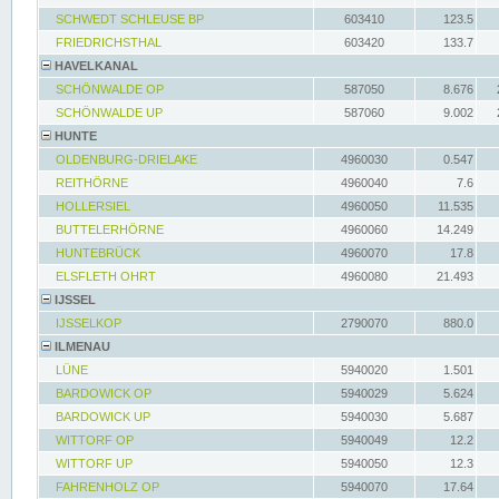
SCHWEDT SCHLEUSE BP
603410
123.5
FRIEDRICHSTHAL
603420
133.7
HAVELKANAL
SCHÖNWALDE OP
587050
8.676
SCHÖNWALDE UP
587060
9.002
HUNTE
OLDENBURG-DRIELAKE
4960030
0.547
REITHÖRNE
4960040
7.6
HOLLERSIEL
4960050
11.535
BUTTELERHÖRNE
4960060
14.249
HUNTEBRÜCK
4960070
17.8
ELSFLETH OHRT
4960080
21.493
IJSSEL
IJSSELKOP
2790070
880.0
ILMENAU
LÜNE
5940020
1.501
BARDOWICK OP
5940029
5.624
BARDOWICK UP
5940030
5.687
WITTORF OP
5940049
12.2
WITTORF UP
5940050
12.3
FAHRENHOLZ OP
5940070
17.64