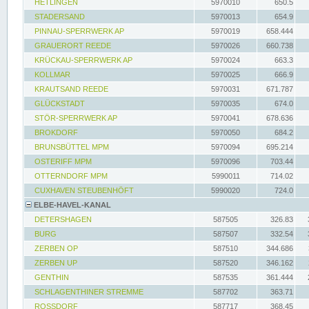
HETLINGEN
5970010
650.5
STADERSAND
5970013
654.9
PINNAU-SPERRWERK AP
5970019
658.444
GRAUERORT REEDE
5970026
660.738
KRÜCKAU-SPERRWERK AP
5970024
663.3
KOLLMAR
5970025
666.9
KRAUTSAND REEDE
5970031
671.787
GLÜCKSTADT
5970035
674.0
STÖR-SPERRWERK AP
5970041
678.636
BROKDORF
5970050
684.2
BRUNSBÜTTEL MPM
5970094
695.214
OSTERIFF MPM
5970096
703.44
OTTERNDORF MPM
5990011
714.02
CUXHAVEN STEUBENHÖFT
5990020
724.0
ELBE-HAVEL-KANAL
DETERSHAGEN
587505
326.83
BURG
587507
332.54
ZERBEN OP
587510
344.686
ZERBEN UP
587520
346.162
GENTHIN
587535
361.444
SCHLAGENTHINER STREMME
587702
363.71
ROSSDORF
587717
368.45