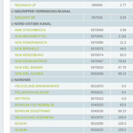
NEUHAUS UP
585860
2.77
NIEGRIPPER VERBINDUNGSKANAL
NIEGRIPP BP
587500
0.59
NORD-OSTSEE-KANAL
AWK STROHBRÜCK
5970069
0.89
NOK BRUNSBÜTTEL
5970091
2.116
NOK DÜKERSWISCH
5970085
21.5
NOK BREIHOLZ
5970075
48.5
NOK RENDSBURG
5970074
63.5
NOK KÖNIGSFÖRDE
5970067
79.63
NOK KIEL BINNEN
5979020
97.76
NOK KIEL AUSSEN
5650068
98.13
NORDSEE
HELGOLAND BINNENHAFEN
9510070
0.0
PELLWORM ANLEGER
9550021
0.0
WITTDÜN
9570010
0.0
BORKUM FISCHERBALJE
9340020
83.5
BORKUM SÜDSTRAND
9340030
89.23
HELGOLAND SÜDHAFEN
9510075
100.0
BÜSUM
9510095
100.0
HUSUM
9530020
100.0