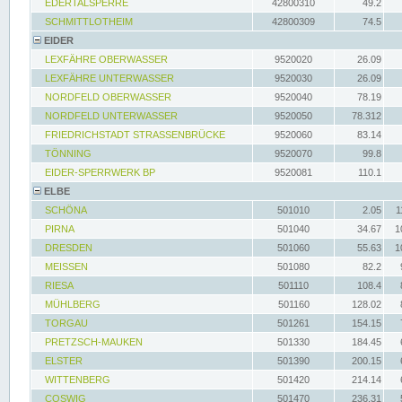
EDERTALSPERRE
42800310
49.2
SCHMITTLOTHEIM
42800309
74.5
EIDER
LEXFÄHRE OBERWASSER
9520020
26.09
LEXFÄHRE UNTERWASSER
9520030
26.09
NORDFELD OBERWASSER
9520040
78.19
NORDFELD UNTERWASSER
9520050
78.312
FRIEDRICHSTADT STRASSENBRÜCKE
9520060
83.14
TÖNNING
9520070
99.8
EIDER-SPERRWERK BP
9520081
110.1
ELBE
SCHÖNA
501010
2.05
1
PIRNA
501040
34.67
1
DRESDEN
501060
55.63
1
MEISSEN
501080
82.2
RIESA
501110
108.4
MÜHLBERG
501160
128.02
TORGAU
501261
154.15
PRETZSCH-MAUKEN
501330
184.45
ELSTER
501390
200.15
WITTENBERG
501420
214.14
COSWIG
501470
236.31