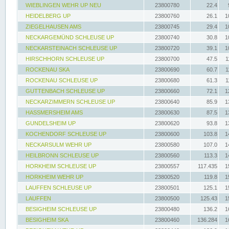
WIEBLINGEN WEHR UP NEU
23800780
22.4
HEIDELBERG UP
23800760
26.1
1
ZIEGELHAUSEN AMS
23800745
29.4
1
NECKARGEMÜND SCHLEUSE UP
23800740
30.8
1
NECKARSTEINACH SCHLEUSE UP
23800720
39.1
1
HIRSCHHORN SCHLEUSE UP
23800700
47.5
1
ROCKENAU SKA
23800690
60.7
1
ROCKENAU SCHLEUSE UP
23800680
61.3
1
GUTTENBACH SCHLEUSE UP
23800660
72.1
1
NECKARZIMMERN SCHLEUSE UP
23800640
85.9
1
HASSMERSHEIM AMS
23800630
87.5
1
GUNDELSHEIM UP
23800620
93.8
1
KOCHENDORF SCHLEUSE UP
23800600
103.8
1
NECKARSULM WEHR UP
23800580
107.0
1
HEILBRONN SCHLEUSE UP
23800560
113.3
1
HORKHEIM SCHLEUSE UP
23800557
117.435
1
HORKHEIM WEHR UP
23800520
119.8
1
LAUFFEN SCHLEUSE UP
23800501
125.1
1
LAUFFEN
23800500
125.43
1
BESIGHEIM SCHLEUSE UP
23800480
136.2
1
BESIGHEIM SKA
23800460
136.284
1