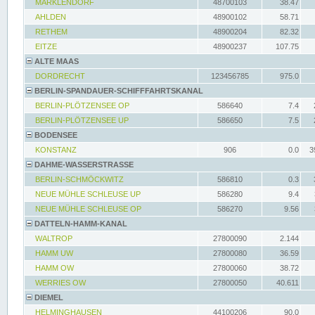
MARKLENDORF
48700103
38.47
AHLDEN
48900102
58.71
RETHEM
48900204
82.32
EITZE
48900237
107.75
ALTE MAAS
DORDRECHT
123456785
975.0
BERLIN-SPANDAUER-SCHIFFFAHRTSKANAL
BERLIN-PLÖTZENSEE OP
586640
7.4
BERLIN-PLÖTZENSEE UP
586650
7.5
BODENSEE
KONSTANZ
906
0.0
3
DAHME-WASSERSTRASSE
BERLIN-SCHMÖCKWITZ
586810
0.3
NEUE MÜHLE SCHLEUSE UP
586280
9.4
NEUE MÜHLE SCHLEUSE OP
586270
9.56
DATTELN-HAMM-KANAL
WALTROP
27800090
2.144
HAMM UW
27800080
36.59
HAMM OW
27800060
38.72
WERRIES OW
27800050
40.611
DIEMEL
HELMINGHAUSEN
44100206
90.0