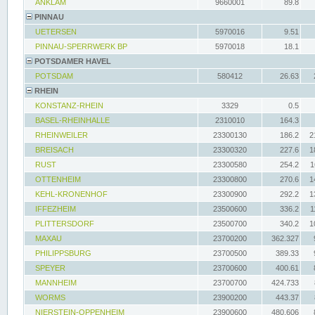
ANKLAM
9660001
89.8
PINNAU
UETERSEN
5970016
9.51
PINNAU-SPERRWERK BP
5970018
18.1
POTSDAMER HAVEL
POTSDAM
580412
26.63
RHEIN
KONSTANZ-RHEIN
3329
0.5
BASEL-RHEINHALLE
2310010
164.3
RHEINWEILER
23300130
186.2
2
BREISACH
23300320
227.6
1
RUST
23300580
254.2
1
OTTENHEIM
23300800
270.6
1
KEHL-KRONENHOF
23300900
292.2
1
IFFEZHEIM
23500600
336.2
1
PLITTERSDORF
23500700
340.2
1
MAXAU
23700200
362.327
PHILIPPSBURG
23700500
389.33
SPEYER
23700600
400.61
MANNHEIM
23700700
424.733
WORMS
23900200
443.37
NIERSTEIN-OPPENHEIM
23900600
480.606