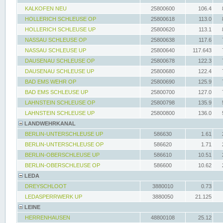
KALKOFEN NEU
25800600
106.4
HOLLERICH SCHLEUSE OP
25800618
113.0
HOLLERICH SCHLEUSE UP
25800620
113.1
NASSAU SCHLEUSE OP
25800638
117.6
NASSAU SCHLEUSE UP
25800640
117.643
DAUSENAU SCHLEUSE OP
25800678
122.3
DAUSENAU SCHLEUSE UP
25800680
122.4
BAD EMS WEHR OP
25800690
125.9
BAD EMS SCHLEUSE UP
25800700
127.0
LAHNSTEIN SCHLEUSE OP
25800798
135.9
LAHNSTEIN SCHLEUSE UP
25800800
136.0
LANDWEHRKANAL
BERLIN-UNTERSCHLEUSE UP
586630
1.61
BERLIN-UNTERSCHLEUSE OP
586620
1.71
BERLIN-OBERSCHLEUSE UP
586610
10.51
BERLIN-OBERSCHLEUSE OP
586600
10.62
LEDA
DREYSCHLOOT
3880010
0.73
LEDASPERRWERK UP
3880050
21.125
LEINE
HERRENHAUSEN
48800108
25.12