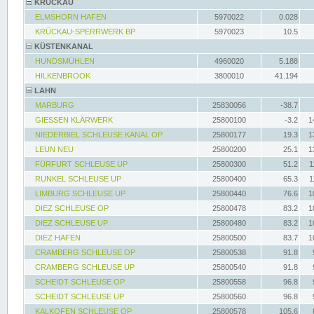
KRÜCKAU
ELMSHORN HAFEN
5970022
0.028
KRÜCKAU-SPERRWERK BP
5970023
10.5
KÜSTENKANAL
HUNDSMÜHLEN
4960020
5.188
HILKENBROOK
3800010
41.194
LAHN
MARBURG
25830056
-38.7
GIESSEN KLÄRWERK
25800100
-3.2
1
NIEDERBIEL SCHLEUSE KANAL OP
25800177
19.3
1
LEUN NEU
25800200
25.1
1
FÜRFURT SCHLEUSE UP
25800300
51.2
1
RUNKEL SCHLEUSE UP
25800400
65.3
1
LIMBURG SCHLEUSE UP
25800440
76.6
1
DIEZ SCHLEUSE OP
25800478
83.2
1
DIEZ SCHLEUSE UP
25800480
83.2
1
DIEZ HAFEN
25800500
83.7
1
CRAMBERG SCHLEUSE OP
25800538
91.8
CRAMBERG SCHLEUSE UP
25800540
91.8
SCHEIDT SCHLEUSE OP
25800558
96.8
SCHEIDT SCHLEUSE UP
25800560
96.8
KALKOFEN SCHLEUSE OP
25800578
105.6