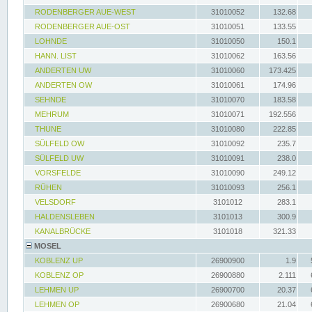
RODENBERGER AUE-WEST
31010052
132.68
RODENBERGER AUE-OST
31010051
133.55
LOHNDE
31010050
150.1
HANN. LIST
31010062
163.56
ANDERTEN UW
31010060
173.425
ANDERTEN OW
31010061
174.96
SEHNDE
31010070
183.58
MEHRUM
31010071
192.556
THUNE
31010080
222.85
SÜLFELD OW
31010092
235.7
SÜLFELD UW
31010091
238.0
VORSFELDE
31010090
249.12
RÜHEN
31010093
256.1
VELSDORF
3101012
283.1
HALDENSLEBEN
3101013
300.9
KANALBRÜCKE
3101018
321.33
MOSEL
KOBLENZ UP
26900900
1.9
KOBLENZ OP
26900880
2.111
LEHMEN UP
26900700
20.37
LEHMEN OP
26900680
21.04