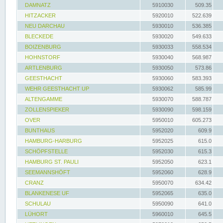
DAMNATZ
5910030
509.35
HITZACKER
5920010
522.639
NEU DARCHAU
5930010
536.385
BLECKEDE
5930020
549.633
BOIZENBURG
5930033
558.534
HOHNSTORF
5930040
568.987
ARTLENBURG
5930050
573.86
GEESTHACHT
5930060
583.393
WEHR GEESTHACHT UP
5930062
585.99
ALTENGAMME
5930070
588.787
ZOLLENSPIEKER
5930090
598.159
OVER
5950010
605.273
BUNTHAUS
5952020
609.9
HAMBURG-HARBURG
5952025
615.0
SCHÖPFSTELLE
5952030
615.3
HAMBURG ST. PAULI
5952050
623.1
SEEMANNSHÖFT
5952060
628.9
CRANZ
5950070
634.42
BLANKENESE UF
5952065
635.0
SCHULAU
5950090
641.0
LÜHORT
5960010
645.5