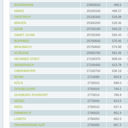
BODENHEIM
23900620
489.0
MAINZ
25100100
498.27
OESTRICH
25100300
518.08
BINGEN
25300200
528.36
KAUB
25700100
546.23
SANKT GOAR
25700300
556.43
BOPPARD
25700500
570.45
BRAUBACH
25700600
579.98
KOBLENZ
25900700
591.49
NEUWIED STADT
27100370
608.04
ANDERNACH
27100400
613.78
OBERWINTER
27100700
638.19
BONN
2710080
654.8
KÖLN
2730010
688.0
DÜSSELDORF
2750010
744.2
DUISBURG-RUHRORT
2770010
780.8
WESEL
2770040
814.0
REES
2790010
837.4
EMMERICH
2790020
851.9
LOBITH
2790050
862.0
PANNERDENSE KOP
2790060
867.3