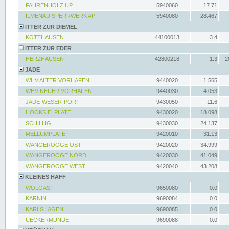
FAHRENHOLZ UP
5940060
17.71
ILMENAU SPERRWERK AP
5940080
28.467
ITTER ZUR DIEMEL
KOTTHAUSEN
44100013
3.4
ITTER ZUR EDER
HERZHAUSEN
42800218
1.3
2
JADE
WHV ALTER VORHAFEN
9440020
1.565
WHV NEUER VORHAFEN
9440030
4.053
JADE-WESER-PORT
9430050
11.6
HOOKSIELPLATE
9430020
18.098
SCHILLIG
9430030
24.137
MELLUMPLATE
9420010
31.13
WANGEROOGE OST
9420020
34.999
WANGEROOGE NORD
9420030
41.049
WANGEROOGE WEST
9420040
43.208
KLEINES HAFF
WOLGAST
9650080
0.0
KARNIN
9690084
0.0
KARLSHAGEN
9690085
0.0
UECKERMÜNDE
9690088
0.0