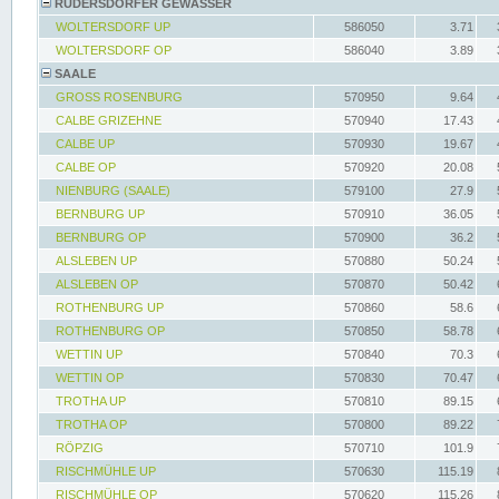
RÜDERSDORFER GEWÄSSER
WOLTERSDORF UP
586050
3.71
WOLTERSDORF OP
586040
3.89
SAALE
GROSS ROSENBURG
570950
9.64
CALBE GRIZEHNE
570940
17.43
CALBE UP
570930
19.67
CALBE OP
570920
20.08
NIENBURG (SAALE)
579100
27.9
BERNBURG UP
570910
36.05
BERNBURG OP
570900
36.2
ALSLEBEN UP
570880
50.24
ALSLEBEN OP
570870
50.42
ROTHENBURG UP
570860
58.6
ROTHENBURG OP
570850
58.78
WETTIN UP
570840
70.3
WETTIN OP
570830
70.47
TROTHA UP
570810
89.15
TROTHA OP
570800
89.22
RÖPZIG
570710
101.9
RISCHMÜHLE UP
570630
115.19
RISCHMÜHLE OP
570620
115.26