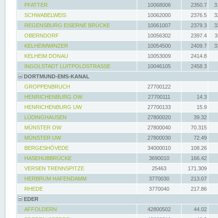
PFATTER
10068006
2350.7
3
SCHWABELWEIS
10062000
2376.5
3
REGENSBURG EISERNE BRÜCKE
10061007
2379.3
3
OBERNDORF
10056302
2397.4
3
KELHEIMWINZER
10054500
2409.7
3
KELHEIM DONAU
10053009
2414.8
INGOLSTADT LUITPOLDSTRASSE
10046105
2458.3
DORTMUND-EMS-KANAL
GROPPENBRUCH
27700122
HENRICHENBURG OW
27700111
14.3
HENRICHENBURG UW
27700133
15.9
LÜDINGHAUSEN
27800020
39.32
MÜNSTER OW
27800040
70.315
MÜNSTER UW
27800030
72.49
BERGESHÖVEDE
34000010
108.26
HASEHUBBRÜCKE
3690010
166.42
VERSEN TRENNSPITZE
25463
171.309
HERBRUM HAFENDAMM
3770030
213.07
RHEDE
3770040
217.86
EDER
AFFOLDERN
42800502
44.02