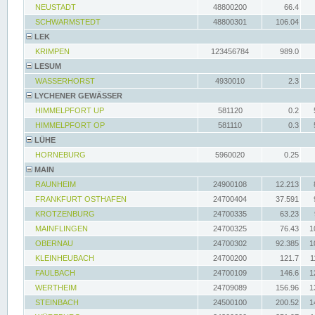
NEUSTADT
48800200
66.4
SCHWARMSTEDT
48800301
106.04
LEK
KRIMPEN
123456784
989.0
LESUM
WASSERHORST
4930010
2.3
LYCHENER GEWÄSSER
HIMMELPFORT UP
581120
0.2
HIMMELPFORT OP
581110
0.3
LÜHE
HORNEBURG
5960020
0.25
MAIN
RAUNHEIM
24900108
12.213
FRANKFURT OSTHAFEN
24700404
37.591
KROTZENBURG
24700335
63.23
MAINFLINGEN
24700325
76.43
1
OBERNAU
24700302
92.385
1
KLEINHEUBACH
24700200
121.7
1
FAULBACH
24700109
146.6
1
WERTHEIM
24709089
156.96
1
STEINBACH
24500100
200.52
1