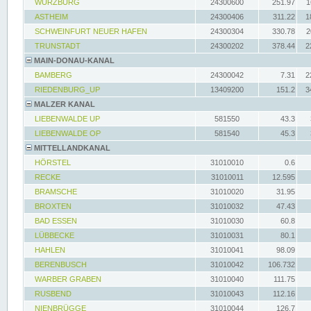
WÜRZBURG
24300600
251.97
1
ASTHEIM
24300406
311.22
1
SCHWEINFURT NEUER HAFEN
24300304
330.78
2
TRUNSTADT
24300202
378.44
2
MAIN-DONAU-KANAL
BAMBERG
24300042
7.31
2
RIEDENBURG_UP
13409200
151.2
3
MALZER KANAL
LIEBENWALDE UP
581550
43.3
LIEBENWALDE OP
581540
45.3
MITTELLANDKANAL
HÖRSTEL
31010010
0.6
RECKE
31010011
12.595
BRAMSCHE
31010020
31.95
BROXTEN
31010032
47.43
BAD ESSEN
31010030
60.8
LÜBBECKE
31010031
80.1
HAHLEN
31010041
98.09
BERENBUSCH
31010042
106.732
WARBER GRABEN
31010040
111.75
RUSBEND
31010043
112.16
NIENBRÜGGE
31010044
126.7