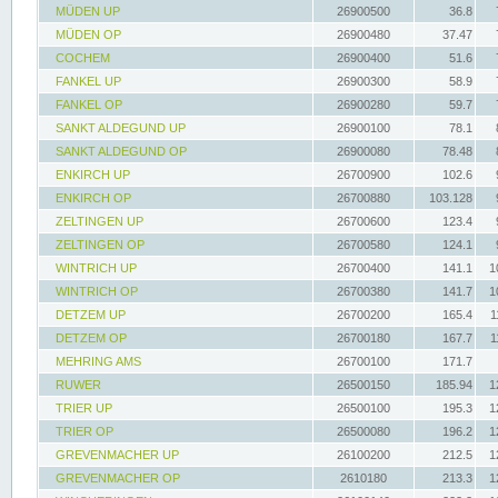
MÜDEN UP
26900500
36.8
MÜDEN OP
26900480
37.47
COCHEM
26900400
51.6
FANKEL UP
26900300
58.9
FANKEL OP
26900280
59.7
SANKT ALDEGUND UP
26900100
78.1
SANKT ALDEGUND OP
26900080
78.48
ENKIRCH UP
26700900
102.6
ENKIRCH OP
26700880
103.128
ZELTINGEN UP
26700600
123.4
ZELTINGEN OP
26700580
124.1
WINTRICH UP
26700400
141.1
1
WINTRICH OP
26700380
141.7
1
DETZEM UP
26700200
165.4
1
DETZEM OP
26700180
167.7
1
MEHRING AMS
26700100
171.7
RUWER
26500150
185.94
1
TRIER UP
26500100
195.3
1
TRIER OP
26500080
196.2
1
GREVENMACHER UP
26100200
212.5
1
GREVENMACHER OP
2610180
213.3
1