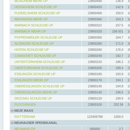
BESIGHEIM WEHR UP
23800440
136.9
1
HESSIGHEIM SCHLEUSE UP
23800420
142.9
1
PLEIDELSHEIM SCHLEUSE UP
23800400
150.0
1
BEIHINGEN WEHR UP
23800360
154.3
1
MARBACH SCHLEUSE UP
23800322
157.5
1
MARBACH WEHR UP
23800320
158.931
1
POPPENWEILER SCHLEUSE UP
23800300
164.7
1
ALDINGEN SCHLEUSE UP
23800280
171.9
2
HOFEN SCHLEUSE UP
23800260
176.0
2
CANNSTATT SCHLEUSE UP
23800240
182.7
2
UNTERTÜRKHEIM SCHLEUSE UP
23800220
186.2
2
OBERTÜRKHEIM SCHLEUSE UP
23800200
189.4
2
ESSLINGEN SCHLEUSE UP
23800180
193.9
2
ESSLINGEN WEHR OP
23800176
194.1
2
OBERESSLINGEN SCHLEUSE UP
23800145
194.8
2
OBERESSLINGEN WEHR UP
23800140
196.5
2
DEIZISAU SCHLEUSE UP
23800120
199.5
2
PLOCHINGEN
23800100
202.56
2
NEUE MAAS
ROTTERDAM
123456786
1000.0
NEUHAUSER SPEISEKANAL
NEUHAUS OP
585850
2.7