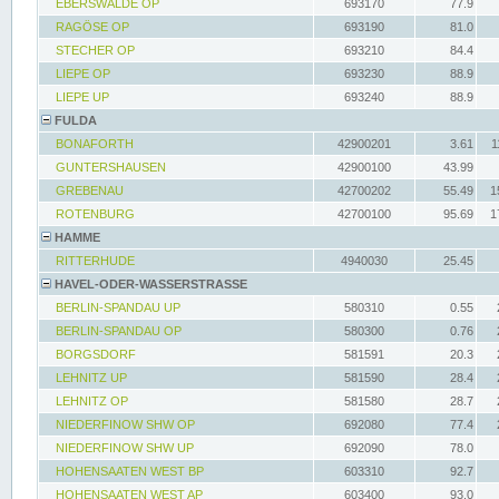
EBERSWALDE OP
693170
77.9
RAGÖSE OP
693190
81.0
STECHER OP
693210
84.4
LIEPE OP
693230
88.9
LIEPE UP
693240
88.9
FULDA
BONAFORTH
42900201
3.61
1
GUNTERSHAUSEN
42900100
43.99
GREBENAU
42700202
55.49
1
ROTENBURG
42700100
95.69
1
HAMME
RITTERHUDE
4940030
25.45
HAVEL-ODER-WASSERSTRASSE
BERLIN-SPANDAU UP
580310
0.55
BERLIN-SPANDAU OP
580300
0.76
BORGSDORF
581591
20.3
LEHNITZ UP
581590
28.4
LEHNITZ OP
581580
28.7
NIEDERFINOW SHW OP
692080
77.4
NIEDERFINOW SHW UP
692090
78.0
HOHENSAATEN WEST BP
603310
92.7
HOHENSAATEN WEST AP
603400
93.0