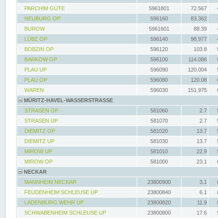
PARCHIM GÜTE
5961801
72.567
NEUBURG OP
596160
83.362
BUROW
5961601
88.39
LÜBZ OP
596140
98.977
BOBZIN OP
596120
103.8
BARKOW OP
596100
114.086
PLAU UP
596090
120.004
PLAU OP
596080
120.08
WAREN
596030
151.975
MÜRITZ-HAVEL-WASSERSTRASSE
STRASEN OP
581060
2.7
STRASEN UP
581070
2.7
DIEMITZ OP
581020
13.7
DIEMITZ UP
581030
13.7
MIROW UP
581010
22.9
MIROW OP
581000
23.1
NECKAR
MANNHEIM NECKAR
23800900
3.1
FEUDENHEIM SCHLEUSE UP
23800840
6.1
LADENBURG WEHR UP
23800820
11.9
SCHWABENHEIM SCHLEUSE UP
23800800
17.6