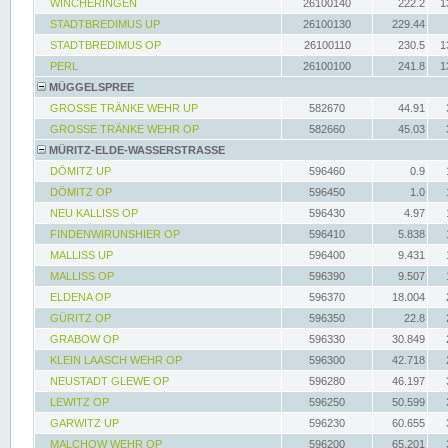
WINCHERINGEN
26100140
222.2
1
STADTBREDIMUS UP
26100130
229.44
STADTBREDIMUS OP
26100110
230.5
1
PERL
26100100
241.8
1
MÜGGELSPREE
GROSSE TRÄNKE WEHR UP
582670
44.91
GROSSE TRÄNKE WEHR OP
582660
45.03
MÜRITZ-ELDE-WASSERSTRASSE
DÖMITZ UP
596460
0.9
DÖMITZ OP
596450
1.0
NEU KALLISS OP
596430
4.97
FINDENWIRUNSHIER OP
596410
5.838
MALLISS UP
596400
9.431
MALLISS OP
596390
9.507
ELDENA OP
596370
18.004
GÜRITZ OP
596350
22.8
GRABOW OP
596330
30.849
KLEIN LAASCH WEHR OP
596300
42.718
NEUSTADT GLEWE OP
596280
46.197
LEWITZ OP
596250
50.599
GARWITZ UP
596230
60.655
MALCHOW WEHR OP
596200
65.201