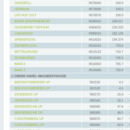
DAGEBÜLL
9570040
100.0
HÖRNUM
9570050
100.0
LIST AUF SYLT
9570070
100.0
EIDER-SPERRWERK AP
9530010
109.617
NORDERNEY RIFFGAT
9360010
159.333
LANGEOOG
9390010
182.129
SPIEKEROOG
9410010
194.374
ZEHNERLOCH
9510010
733.0
MITTELGRUND
9510132
733.7
SCHARHÖRN
9510060
745.0
BAKE A
9510063
755.7
BAKE Z
9510066
755.9
OBERE HAVEL-WASSERSTRASSE
BISCHOFSWERDER UP
581530
4.2
BISCHOFSWERDER OP
581520
4.5
ZEHDENICK UP
580170
15.8
ZEHDENICK OP
580160
16.1
BREDEREICHE UP
580090
47.6
BREDEREICHE OP
580080
48.0
FÜRSTENBERG UP
580070
60.7
FÜRSTENBERG OP
580060
60.8