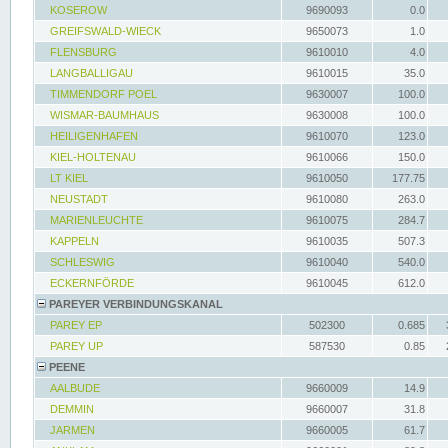
KOSEROW
9690093
0.0
GREIFSWALD-WIECK
9650073
1.0
FLENSBURG
9610010
4.0
LANGBALLIGAU
9610015
35.0
TIMMENDORF POEL
9630007
100.0
WISMAR-BAUMHAUS
9630008
100.0
HEILIGENHAFEN
9610070
123.0
KIEL-HOLTENAU
9610066
150.0
LT KIEL
9610050
177.75
NEUSTADT
9610080
263.0
MARIENLEUCHTE
9610075
284.7
KAPPELN
9610035
507.3
SCHLESWIG
9610040
540.0
ECKERNFÖRDE
9610045
612.0
PAREYER VERBINDUNGSKANAL
PAREY EP
502300
0.685
PAREY UP
587530
0.85
PEENE
AALBUDE
9660009
14.9
DEMMIN
9660007
31.8
JARMEN
9660005
61.7