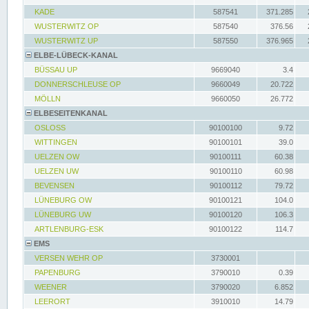
KADE
587541
371.285
WUSTERWITZ OP
587540
376.56
WUSTERWITZ UP
587550
376.965
ELBE-LÜBECK-KANAL
BÜSSAU UP
9669040
3.4
DONNERSCHLEUSE OP
9660049
20.722
MÖLLN
9660050
26.772
ELBESEITENKANAL
OSLOSS
90100100
9.72
WITTINGEN
90100101
39.0
UELZEN OW
90100111
60.38
UELZEN UW
90100110
60.98
BEVENSEN
90100112
79.72
LÜNEBURG OW
90100121
104.0
LÜNEBURG UW
90100120
106.3
ARTLENBURG-ESK
90100122
114.7
EMS
VERSEN WEHR OP
3730001
PAPENBURG
3790010
0.39
WEENER
3790020
6.852
LEERORT
3910010
14.79