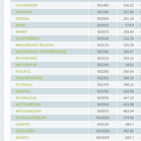
VOCKERODE
501480
245.62
ROSSLAU
501490
257.84
DESSAU
502000
261.16
AKEN
502010
274.8
BARBY
502070
294.82
SCHÖNEBECK
502130
311.76
MAGDEBURG-BUCKAU
502170
325.39
MAGDEBURG-STROMBRÜCKE
502180
326.67
ROTHENSEE
502210
333.12
NIEGRIPP AP
502240
343.6
ROGÄTZ
502250
350.64
TANGERMÜNDE
502350
388.26
STORKAU
502370
396.11
SANDAU
502430
416.06
SCHARLEUK
503030
447.22
WITTENBERGE
503050
453.98
MÜGGENDORF
503070
463.94
SCHNACKENBURG
5910010
474.56
LENZEN
503120
484.7
GORLEBEN
5910020
492.95
DÖMITZ
5910025
504.7