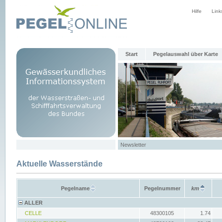
Hilfe
Link
Start
Pegelauswahl über Karte
Newsletter
Aktuelle Wasserstände
Pegelname
Pegelnummer
km
ALLER
CELLE
48300105
1.74