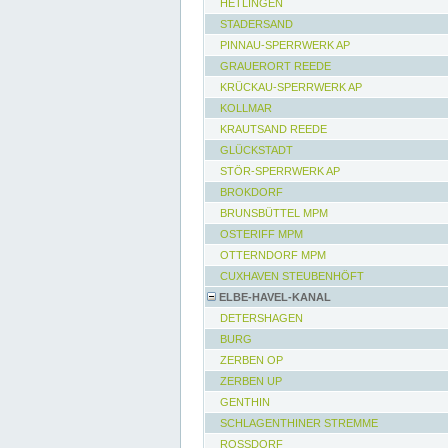
HETLINGEN
STADERSAND
PINNAU-SPERRWERK AP
GRAUERORT REEDE
KRÜCKAU-SPERRWERK AP
KOLLMAR
KRAUTSAND REEDE
GLÜCKSTADT
STÖR-SPERRWERK AP
BROKDORF
BRUNSBÜTTEL MPM
OSTERIFF MPM
OTTERNDORF MPM
CUXHAVEN STEUBENHÖFT
ELBE-HAVEL-KANAL
DETERSHAGEN
BURG
ZERBEN OP
ZERBEN UP
GENTHIN
SCHLAGENTHINER STREMME
ROSSDORF