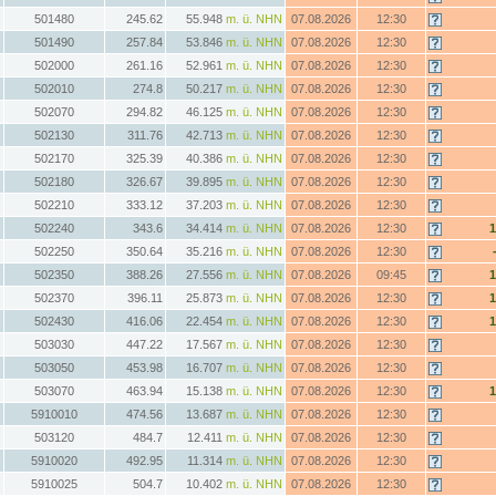
501480
245.62
55.948
m. ü. NHN
07.08.2026
12:30
501490
257.84
53.846
m. ü. NHN
07.08.2026
12:30
502000
261.16
52.961
m. ü. NHN
07.08.2026
12:30
502010
274.8
50.217
m. ü. NHN
07.08.2026
12:30
502070
294.82
46.125
m. ü. NHN
07.08.2026
12:30
502130
311.76
42.713
m. ü. NHN
07.08.2026
12:30
502170
325.39
40.386
m. ü. NHN
07.08.2026
12:30
502180
326.67
39.895
m. ü. NHN
07.08.2026
12:30
502210
333.12
37.203
m. ü. NHN
07.08.2026
12:30
502240
343.6
34.414
m. ü. NHN
07.08.2026
12:30
502250
350.64
35.216
m. ü. NHN
07.08.2026
12:30
502350
388.26
27.556
m. ü. NHN
07.08.2026
09:45
502370
396.11
25.873
m. ü. NHN
07.08.2026
12:30
502430
416.06
22.454
m. ü. NHN
07.08.2026
12:30
503030
447.22
17.567
m. ü. NHN
07.08.2026
12:30
503050
453.98
16.707
m. ü. NHN
07.08.2026
12:30
503070
463.94
15.138
m. ü. NHN
07.08.2026
12:30
5910010
474.56
13.687
m. ü. NHN
07.08.2026
12:30
503120
484.7
12.411
m. ü. NHN
07.08.2026
12:30
5910020
492.95
11.314
m. ü. NHN
07.08.2026
12:30
5910025
504.7
10.402
m. ü. NHN
07.08.2026
12:30