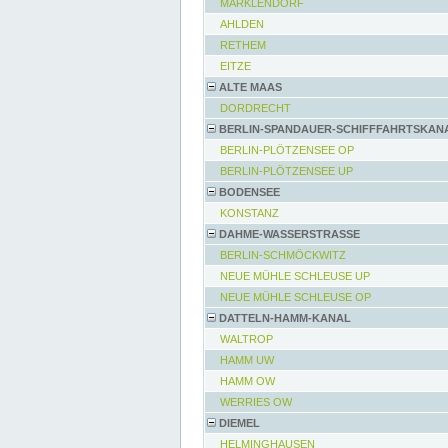
MARKLENDORF
AHLDEN
RETHEM
EITZE
ALTE MAAS
DORDRECHT
BERLIN-SPANDAUER-SCHIFFFAHRTSKAN
BERLIN-PLÖTZENSEE OP
BERLIN-PLÖTZENSEE UP
BODENSEE
KONSTANZ
DAHME-WASSERSTRASSE
BERLIN-SCHMÖCKWITZ
NEUE MÜHLE SCHLEUSE UP
NEUE MÜHLE SCHLEUSE OP
DATTELN-HAMM-KANAL
WALTROP
HAMM UW
HAMM OW
WERRIES OW
DIEMEL
HELMINGHAUSEN