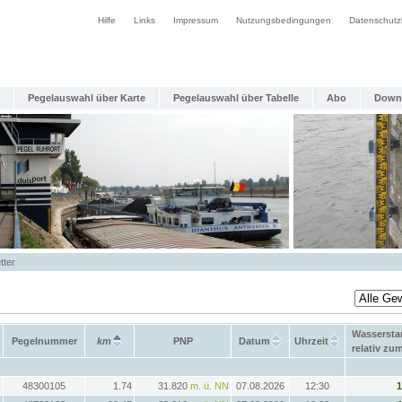
Hilfe
Links
Impressum
Nutzungsbedingungen
Datenschutz
Pegelauswahl über Karte
Pegelauswahl über Tabelle
Abo
Down
tter
Wassersta
Pegelnummer
km
PNP
Datum
Uhrzeit
relativ zu
48300105
1.74
31.820
m. ü. NN
07.08.2026
12:30