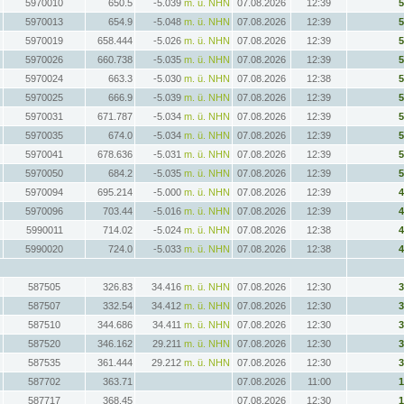
5970010
650.5
-5.039
m. ü. NHN
07.08.2026
12:39
5970013
654.9
-5.048
m. ü. NHN
07.08.2026
12:39
5970019
658.444
-5.026
m. ü. NHN
07.08.2026
12:39
5970026
660.738
-5.035
m. ü. NHN
07.08.2026
12:39
5970024
663.3
-5.030
m. ü. NHN
07.08.2026
12:38
5970025
666.9
-5.039
m. ü. NHN
07.08.2026
12:39
5970031
671.787
-5.034
m. ü. NHN
07.08.2026
12:39
5970035
674.0
-5.034
m. ü. NHN
07.08.2026
12:39
5970041
678.636
-5.031
m. ü. NHN
07.08.2026
12:39
5970050
684.2
-5.035
m. ü. NHN
07.08.2026
12:39
5970094
695.214
-5.000
m. ü. NHN
07.08.2026
12:39
5970096
703.44
-5.016
m. ü. NHN
07.08.2026
12:39
5990011
714.02
-5.024
m. ü. NHN
07.08.2026
12:38
5990020
724.0
-5.033
m. ü. NHN
07.08.2026
12:38
587505
326.83
34.416
m. ü. NHN
07.08.2026
12:30
587507
332.54
34.412
m. ü. NHN
07.08.2026
12:30
587510
344.686
34.411
m. ü. NHN
07.08.2026
12:30
587520
346.162
29.211
m. ü. NHN
07.08.2026
12:30
587535
361.444
29.212
m. ü. NHN
07.08.2026
12:30
587702
363.71
07.08.2026
11:00
587717
368.45
07.08.2026
12:30