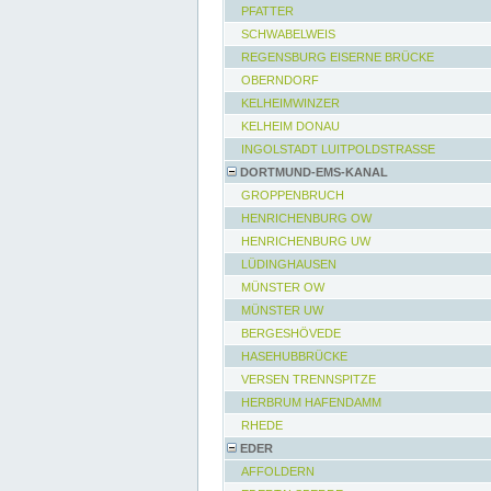
PFATTER
SCHWABELWEIS
REGENSBURG EISERNE BRÜCKE
OBERNDORF
KELHEIMWINZER
KELHEIM DONAU
INGOLSTADT LUITPOLDSTRASSE
DORTMUND-EMS-KANAL
GROPPENBRUCH
HENRICHENBURG OW
HENRICHENBURG UW
LÜDINGHAUSEN
MÜNSTER OW
MÜNSTER UW
BERGESHÖVEDE
HASEHUBBRÜCKE
VERSEN TRENNSPITZE
HERBRUM HAFENDAMM
RHEDE
EDER
AFFOLDERN