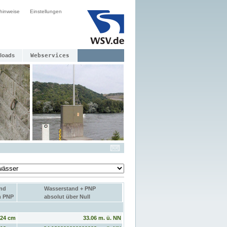
hinweise
Einstellungen
loads
Webservices
nd
Wasserstand + PNP
m PNP
absolut über Null
124 cm
33.06 m. ü. NN