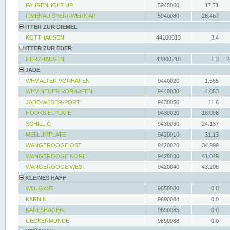
FAHRENHOLZ UP
5940060
17.71
ILMENAU SPERRWERK AP
5940080
28.467
ITTER ZUR DIEMEL
KOTTHAUSEN
44100013
3.4
ITTER ZUR EDER
HERZHAUSEN
42800218
1.3
2
JADE
WHV ALTER VORHAFEN
9440020
1.565
WHV NEUER VORHAFEN
9440030
4.053
JADE-WESER-PORT
9430050
11.6
HOOKSIELPLATE
9430020
18.098
SCHILLIG
9430030
24.137
MELLUMPLATE
9420010
31.13
WANGEROOGE OST
9420020
34.999
WANGEROOGE NORD
9420030
41.049
WANGEROOGE WEST
9420040
43.208
KLEINES HAFF
WOLGAST
9650080
0.0
KARNIN
9690084
0.0
KARLSHAGEN
9690085
0.0
UECKERMÜNDE
9690088
0.0