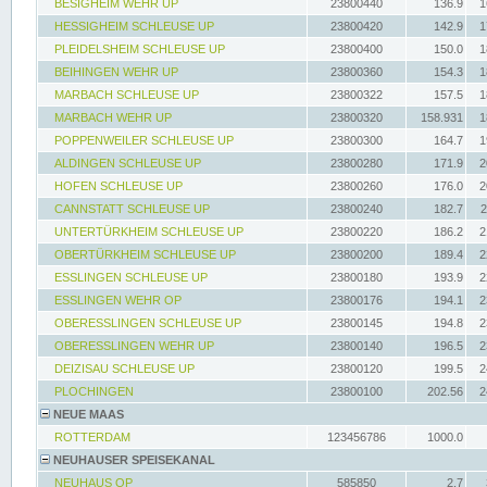
BESIGHEIM WEHR UP
23800440
136.9
1
HESSIGHEIM SCHLEUSE UP
23800420
142.9
1
PLEIDELSHEIM SCHLEUSE UP
23800400
150.0
1
BEIHINGEN WEHR UP
23800360
154.3
1
MARBACH SCHLEUSE UP
23800322
157.5
1
MARBACH WEHR UP
23800320
158.931
1
POPPENWEILER SCHLEUSE UP
23800300
164.7
1
ALDINGEN SCHLEUSE UP
23800280
171.9
2
HOFEN SCHLEUSE UP
23800260
176.0
2
CANNSTATT SCHLEUSE UP
23800240
182.7
2
UNTERTÜRKHEIM SCHLEUSE UP
23800220
186.2
2
OBERTÜRKHEIM SCHLEUSE UP
23800200
189.4
2
ESSLINGEN SCHLEUSE UP
23800180
193.9
2
ESSLINGEN WEHR OP
23800176
194.1
2
OBERESSLINGEN SCHLEUSE UP
23800145
194.8
2
OBERESSLINGEN WEHR UP
23800140
196.5
2
DEIZISAU SCHLEUSE UP
23800120
199.5
2
PLOCHINGEN
23800100
202.56
2
NEUE MAAS
ROTTERDAM
123456786
1000.0
NEUHAUSER SPEISEKANAL
NEUHAUS OP
585850
2.7