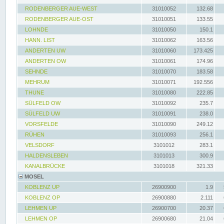
RODENBERGER AUE-WEST
31010052
132.68
RODENBERGER AUE-OST
31010051
133.55
LOHNDE
31010050
150.1
HANN. LIST
31010062
163.56
ANDERTEN UW
31010060
173.425
ANDERTEN OW
31010061
174.96
SEHNDE
31010070
183.58
MEHRUM
31010071
192.556
THUNE
31010080
222.85
SÜLFELD OW
31010092
235.7
SÜLFELD UW
31010091
238.0
VORSFELDE
31010090
249.12
RÜHEN
31010093
256.1
VELSDORF
3101012
283.1
HALDENSLEBEN
3101013
300.9
KANALBRÜCKE
3101018
321.33
MOSEL
KOBLENZ UP
26900900
1.9
KOBLENZ OP
26900880
2.111
LEHMEN UP
26900700
20.37
LEHMEN OP
26900680
21.04