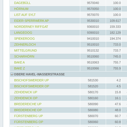
DAGEBÜLL
9570040
100.0
HÖRNUM
9570050
100.0
LIST AUF SYLT
9570070
100.0
EIDER-SPERRWERK AP
9530010
109.617
NORDERNEY RIFFGAT
9360010
159.333
LANGEOOG
9390010
182.129
SPIEKEROOG
9410010
194.374
ZEHNERLOCH
9510010
733.0
MITTELGRUND
9510132
733.7
SCHARHÖRN
9510060
745.0
BAKE A
9510063
755.7
BAKE Z
9510066
755.9
OBERE HAVEL-WASSERSTRASSE
BISCHOFSWERDER UP
581530
4.2
BISCHOFSWERDER OP
581520
4.5
ZEHDENICK UP
580170
15.8
ZEHDENICK OP
580160
16.1
BREDEREICHE UP
580090
47.6
BREDEREICHE OP
580080
48.0
FÜRSTENBERG UP
580070
60.7
FÜRSTENBERG OP
580060
60.8