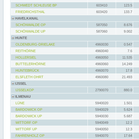
SCHWEDT SCHLEUSE BP
603410
123.5
FRIEDRICHSTHAL
603420
133.7
HAVELKANAL
SCHÖNWALDE OP
587050
8.676
SCHÖNWALDE UP
587060
9.002
HUNTE
OLDENBURG-DRIELAKE
4960030
0.547
REITHÖRNE
4960040
7.6
HOLLERSIEL
4960050
11.535
BUTTELERHÖRNE
4960060
14.249
HUNTEBRÜCK
4960070
17.8
ELSFLETH OHRT
4960080
21.493
IJSSEL
IJSSELKOP
2790070
880.0
ILMENAU
LÜNE
5940020
1.501
BARDOWICK OP
5940029
5.624
BARDOWICK UP
5940030
5.687
WITTORF OP
5940049
12.2
WITTORF UP
5940050
12.3
FAHRENHOLZ OP
5940070
17.64