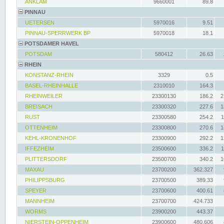
ANKLAM
9660001
89.8
PINNAU
UETERSEN
5970016
9.51
PINNAU-SPERRWERK BP
5970018
18.1
POTSDAMER HAVEL
POTSDAM
580412
26.63
RHEIN
KONSTANZ-RHEIN
3329
0.5
BASEL-RHEINHALLE
2310010
164.3
RHEINWEILER
23300130
186.2
2
BREISACH
23300320
227.6
1
RUST
23300580
254.2
1
OTTENHEIM
23300800
270.6
1
KEHL-KRONENHOF
23300900
292.2
1
IFFEZHEIM
23500600
336.2
1
PLITTERSDORF
23500700
340.2
1
MAXAU
23700200
362.327
PHILIPPSBURG
23700500
389.33
SPEYER
23700600
400.61
MANNHEIM
23700700
424.733
WORMS
23900200
443.37
NIERSTEIN-OPPENHEIM
23900600
480.606