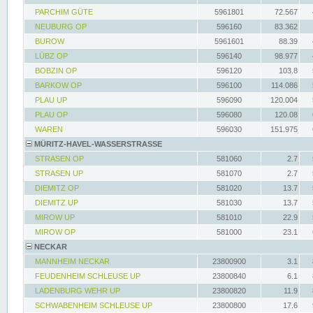
PARCHIM GÜTE
5961801
72.567
NEUBURG OP
596160
83.362
BUROW
5961601
88.39
LÜBZ OP
596140
98.977
BOBZIN OP
596120
103.8
BARKOW OP
596100
114.086
PLAU UP
596090
120.004
PLAU OP
596080
120.08
WAREN
596030
151.975
MÜRITZ-HAVEL-WASSERSTRASSE
STRASEN OP
581060
2.7
STRASEN UP
581070
2.7
DIEMITZ OP
581020
13.7
DIEMITZ UP
581030
13.7
MIROW UP
581010
22.9
MIROW OP
581000
23.1
NECKAR
MANNHEIM NECKAR
23800900
3.1
FEUDENHEIM SCHLEUSE UP
23800840
6.1
LADENBURG WEHR UP
23800820
11.9
SCHWABENHEIM SCHLEUSE UP
23800800
17.6