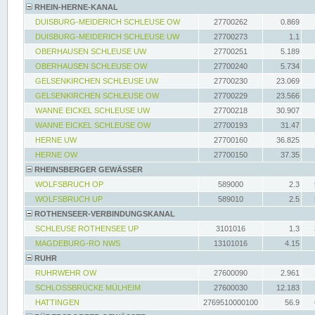
RHEIN-HERNE-KANAL
DUISBURG-MEIDERICH SCHLEUSE OW
27700262
0.869
DUISBURG-MEIDERICH SCHLEUSE UW
27700273
1.1
OBERHAUSEN SCHLEUSE UW
27700251
5.189
OBERHAUSEN SCHLEUSE OW
27700240
5.734
GELSENKIRCHEN SCHLEUSE UW
27700230
23.069
GELSENKIRCHEN SCHLEUSE OW
27700229
23.566
WANNE EICKEL SCHLEUSE UW
27700218
30.907
WANNE EICKEL SCHLEUSE OW
27700193
31.47
HERNE UW
27700160
36.825
HERNE OW
27700150
37.35
RHEINSBERGER GEWÄSSER
WOLFSBRUCH OP
589000
2.3
WOLFSBRUCH UP
589010
2.5
ROTHENSEER-VERBINDUNGSKANAL
SCHLEUSE ROTHENSEE UP
3101016
1.3
MAGDEBURG-RO NWS
13101016
4.15
RUHR
RUHRWEHR OW
27600090
2.961
SCHLOSSBRÜCKE MÜLHEIM
27600030
12.183
HATTINGEN
2769510000100
56.9