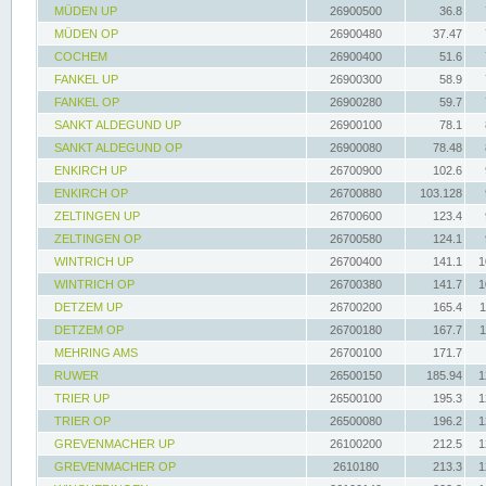
MÜDEN UP
26900500
36.8
MÜDEN OP
26900480
37.47
COCHEM
26900400
51.6
FANKEL UP
26900300
58.9
FANKEL OP
26900280
59.7
SANKT ALDEGUND UP
26900100
78.1
SANKT ALDEGUND OP
26900080
78.48
ENKIRCH UP
26700900
102.6
ENKIRCH OP
26700880
103.128
ZELTINGEN UP
26700600
123.4
ZELTINGEN OP
26700580
124.1
WINTRICH UP
26700400
141.1
1
WINTRICH OP
26700380
141.7
1
DETZEM UP
26700200
165.4
1
DETZEM OP
26700180
167.7
1
MEHRING AMS
26700100
171.7
RUWER
26500150
185.94
1
TRIER UP
26500100
195.3
1
TRIER OP
26500080
196.2
1
GREVENMACHER UP
26100200
212.5
1
GREVENMACHER OP
2610180
213.3
1