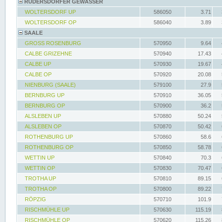
RÜDERSDORFER GEWÄSSER
WOLTERSDORF UP
586050
3.71
WOLTERSDORF OP
586040
3.89
SAALE
GROSS ROSENBURG
570950
9.64
CALBE GRIZEHNE
570940
17.43
CALBE UP
570930
19.67
CALBE OP
570920
20.08
NIENBURG (SAALE)
579100
27.9
BERNBURG UP
570910
36.05
BERNBURG OP
570900
36.2
ALSLEBEN UP
570880
50.24
ALSLEBEN OP
570870
50.42
ROTHENBURG UP
570860
58.6
ROTHENBURG OP
570850
58.78
WETTIN UP
570840
70.3
WETTIN OP
570830
70.47
TROTHA UP
570810
89.15
TROTHA OP
570800
89.22
RÖPZIG
570710
101.9
RISCHMÜHLE UP
570630
115.19
RISCHMÜHLE OP
570620
115.26