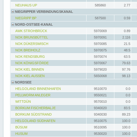
NEUHAUS UP
585860
2.77
NIEGRIPPER VERBINDUNGSKANAL
NIEGRIPP BP
587500
0.59
NORD-OSTSEE-KANAL
AWK STROHBRÜCK
5970069
0.89
NOK BRUNSBÜTTEL
5970091
2.116
NOK DÜKERSWISCH
5970085
21.5
NOK BREIHOLZ
5970075
48.5
NOK RENDSBURG
5970074
63.5
NOK KÖNIGSFÖRDE
5970067
79.63
NOK KIEL BINNEN
5979020
97.76
NOK KIEL AUSSEN
5650068
98.13
NORDSEE
HELGOLAND BINNENHAFEN
9510070
0.0
PELLWORM ANLEGER
9550021
0.0
WITTDÜN
9570010
0.0
BORKUM FISCHERBALJE
9340020
83.5
BORKUM SÜDSTRAND
9340030
89.23
HELGOLAND SÜDHAFEN
9510075
100.0
BÜSUM
9510095
100.0
HUSUM
9530020
100.0