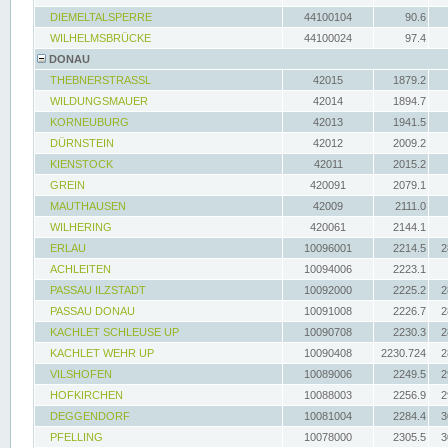
DIEMELTALSPERRE
44100104
90.6
WILHELMSBRÜCKE
44100024
97.4
DONAU
THEBNERSTRASSL
42015
1879.2
WILDUNGSMAUER
42014
1894.7
KORNEUBURG
42013
1941.5
DÜRNSTEIN
42012
2009.2
KIENSTOCK
42011
2015.2
GREIN
420091
2079.1
MAUTHAUSEN
42009
2111.0
WILHERING
420061
2144.1
ERLAU
10096001
2214.5
2
ACHLEITEN
10094006
2223.1
PASSAU ILZSTADT
10092000
2225.2
2
PASSAU DONAU
10091008
2226.7
2
KACHLET SCHLEUSE UP
10090708
2230.3
2
KACHLET WEHR UP
10090408
2230.724
2
VILSHOFEN
10089006
2249.5
2
HOFKIRCHEN
10088003
2256.9
2
DEGGENDORF
10081004
2284.4
3
PFELLING
10078000
2305.5
3