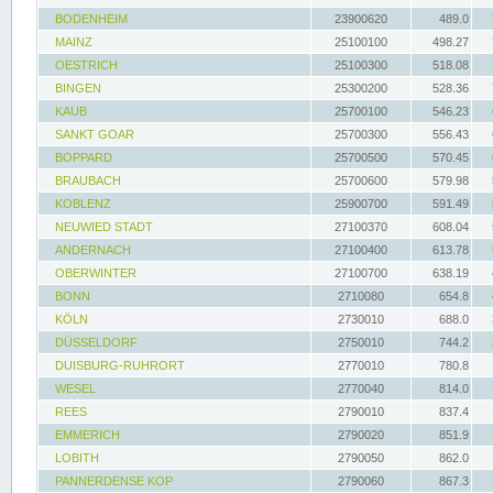
BODENHEIM
23900620
489.0
MAINZ
25100100
498.27
OESTRICH
25100300
518.08
BINGEN
25300200
528.36
KAUB
25700100
546.23
SANKT GOAR
25700300
556.43
BOPPARD
25700500
570.45
BRAUBACH
25700600
579.98
KOBLENZ
25900700
591.49
NEUWIED STADT
27100370
608.04
ANDERNACH
27100400
613.78
OBERWINTER
27100700
638.19
BONN
2710080
654.8
KÖLN
2730010
688.0
DÜSSELDORF
2750010
744.2
DUISBURG-RUHRORT
2770010
780.8
WESEL
2770040
814.0
REES
2790010
837.4
EMMERICH
2790020
851.9
LOBITH
2790050
862.0
PANNERDENSE KOP
2790060
867.3