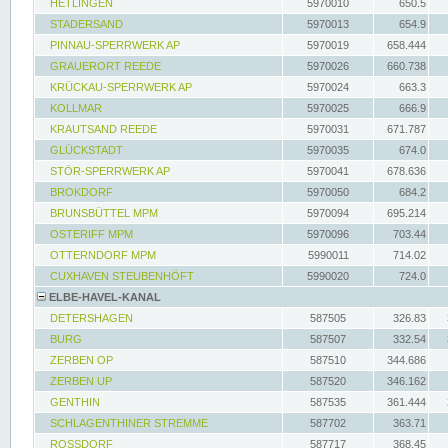
HETLINGEN
5970010
650.5
STADERSAND
5970013
654.9
PINNAU-SPERRWERK AP
5970019
658.444
GRAUERORT REEDE
5970026
660.738
KRÜCKAU-SPERRWERK AP
5970024
663.3
KOLLMAR
5970025
666.9
KRAUTSAND REEDE
5970031
671.787
GLÜCKSTADT
5970035
674.0
STÖR-SPERRWERK AP
5970041
678.636
BROKDORF
5970050
684.2
BRUNSBÜTTEL MPM
5970094
695.214
OSTERIFF MPM
5970096
703.44
OTTERNDORF MPM
5990011
714.02
CUXHAVEN STEUBENHÖFT
5990020
724.0
ELBE-HAVEL-KANAL
DETERSHAGEN
587505
326.83
BURG
587507
332.54
ZERBEN OP
587510
344.686
ZERBEN UP
587520
346.162
GENTHIN
587535
361.444
SCHLAGENTHINER STREMME
587702
363.71
ROSSDORF
587717
368.45