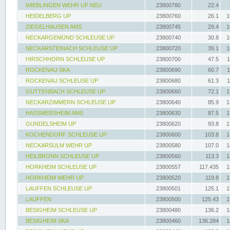
WIEBLINGEN WEHR UP NEU
23800780
22.4
HEIDELBERG UP
23800760
26.1
1
ZIEGELHAUSEN AMS
23800745
29.4
1
NECKARGEMÜND SCHLEUSE UP
23800740
30.8
1
NECKARSTEINACH SCHLEUSE UP
23800720
39.1
1
HIRSCHHORN SCHLEUSE UP
23800700
47.5
1
ROCKENAU SKA
23800690
60.7
1
ROCKENAU SCHLEUSE UP
23800680
61.3
1
GUTTENBACH SCHLEUSE UP
23800660
72.1
1
NECKARZIMMERN SCHLEUSE UP
23800640
85.9
1
HASSMERSHEIM AMS
23800630
87.5
1
GUNDELSHEIM UP
23800620
93.8
1
KOCHENDORF SCHLEUSE UP
23800600
103.8
1
NECKARSULM WEHR UP
23800580
107.0
1
HEILBRONN SCHLEUSE UP
23800560
113.3
1
HORKHEIM SCHLEUSE UP
23800557
117.435
1
HORKHEIM WEHR UP
23800520
119.8
1
LAUFFEN SCHLEUSE UP
23800501
125.1
1
LAUFFEN
23800500
125.43
1
BESIGHEIM SCHLEUSE UP
23800480
136.2
1
BESIGHEIM SKA
23800460
136.284
1