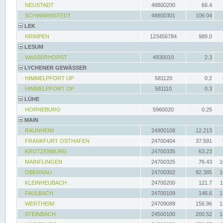
NEUSTADT
48800200
66.4
SCHWARMSTEDT
48800301
106.04
LEK
KRIMPEN
123456784
989.0
LESUM
WASSERHORST
4930010
2.3
LYCHENER GEWÄSSER
HIMMELPFORT UP
581120
0.2
HIMMELPFORT OP
581110
0.3
LÜHE
HORNEBURG
5960020
0.25
MAIN
RAUNHEIM
24900108
12.213
FRANKFURT OSTHAFEN
24700404
37.591
KROTZENBURG
24700335
63.23
MAINFLINGEN
24700325
76.43
1
OBERNAU
24700302
92.385
1
KLEINHEUBACH
24700200
121.7
1
FAULBACH
24700109
146.6
1
WERTHEIM
24709089
156.96
1
STEINBACH
24500100
200.52
1