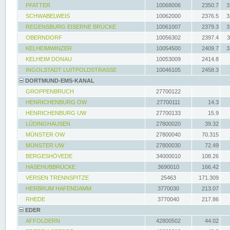
PFATTER
10068006
2350.7
3
SCHWABELWEIS
10062000
2376.5
3
REGENSBURG EISERNE BRÜCKE
10061007
2379.3
3
OBERNDORF
10056302
2397.4
3
KELHEIMWINZER
10054500
2409.7
3
KELHEIM DONAU
10053009
2414.8
INGOLSTADT LUITPOLDSTRASSE
10046105
2458.3
DORTMUND-EMS-KANAL
GROPPENBRUCH
27700122
HENRICHENBURG OW
27700111
14.3
HENRICHENBURG UW
27700133
15.9
LÜDINGHAUSEN
27800020
39.32
MÜNSTER OW
27800040
70.315
MÜNSTER UW
27800030
72.49
BERGESHÖVEDE
34000010
108.26
HASEHUBBRÜCKE
3690010
166.42
VERSEN TRENNSPITZE
25463
171.309
HERBRUM HAFENDAMM
3770030
213.07
RHEDE
3770040
217.86
EDER
AFFOLDERN
42800502
44.02