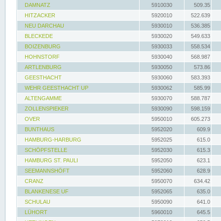
DAMNATZ
5910030
509.35
HITZACKER
5920010
522.639
NEU DARCHAU
5930010
536.385
BLECKEDE
5930020
549.633
BOIZENBURG
5930033
558.534
HOHNSTORF
5930040
568.987
ARTLENBURG
5930050
573.86
GEESTHACHT
5930060
583.393
WEHR GEESTHACHT UP
5930062
585.99
ALTENGAMME
5930070
588.787
ZOLLENSPIEKER
5930090
598.159
OVER
5950010
605.273
BUNTHAUS
5952020
609.9
HAMBURG-HARBURG
5952025
615.0
SCHÖPFSTELLE
5952030
615.3
HAMBURG ST. PAULI
5952050
623.1
SEEMANNSHÖFT
5952060
628.9
CRANZ
5950070
634.42
BLANKENESE UF
5952065
635.0
SCHULAU
5950090
641.0
LÜHORT
5960010
645.5