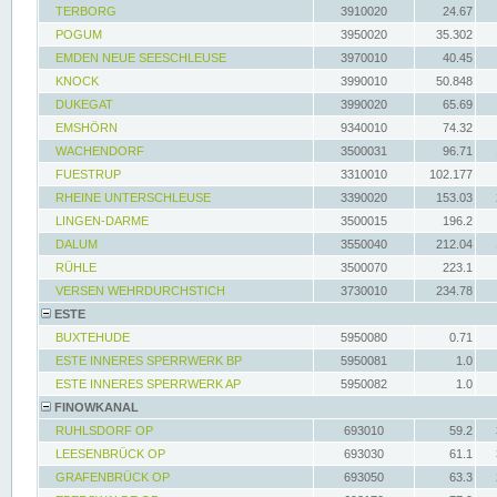
TERBORG
3910020
24.67
POGUM
3950020
35.302
EMDEN NEUE SEESCHLEUSE
3970010
40.45
KNOCK
3990010
50.848
DUKEGAT
3990020
65.69
EMSHÖRN
9340010
74.32
WACHENDORF
3500031
96.71
FUESTRUP
3310010
102.177
RHEINE UNTERSCHLEUSE
3390020
153.03
LINGEN-DARME
3500015
196.2
DALUM
3550040
212.04
RÜHLE
3500070
223.1
VERSEN WEHRDURCHSTICH
3730010
234.78
ESTE
BUXTEHUDE
5950080
0.71
ESTE INNERES SPERRWERK BP
5950081
1.0
ESTE INNERES SPERRWERK AP
5950082
1.0
FINOWKANAL
RUHLSDORF OP
693010
59.2
LEESENBRÜCK OP
693030
61.1
GRAFENBRÜCK OP
693050
63.3