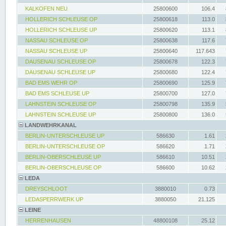
KALKOFEN NEU
25800600
106.4
HOLLERICH SCHLEUSE OP
25800618
113.0
HOLLERICH SCHLEUSE UP
25800620
113.1
NASSAU SCHLEUSE OP
25800638
117.6
NASSAU SCHLEUSE UP
25800640
117.643
DAUSENAU SCHLEUSE OP
25800678
122.3
DAUSENAU SCHLEUSE UP
25800680
122.4
BAD EMS WEHR OP
25800690
125.9
BAD EMS SCHLEUSE UP
25800700
127.0
LAHNSTEIN SCHLEUSE OP
25800798
135.9
LAHNSTEIN SCHLEUSE UP
25800800
136.0
LANDWEHRKANAL
BERLIN-UNTERSCHLEUSE UP
586630
1.61
BERLIN-UNTERSCHLEUSE OP
586620
1.71
BERLIN-OBERSCHLEUSE UP
586610
10.51
BERLIN-OBERSCHLEUSE OP
586600
10.62
LEDA
DREYSCHLOOT
3880010
0.73
LEDASPERRWERK UP
3880050
21.125
LEINE
HERRENHAUSEN
48800108
25.12