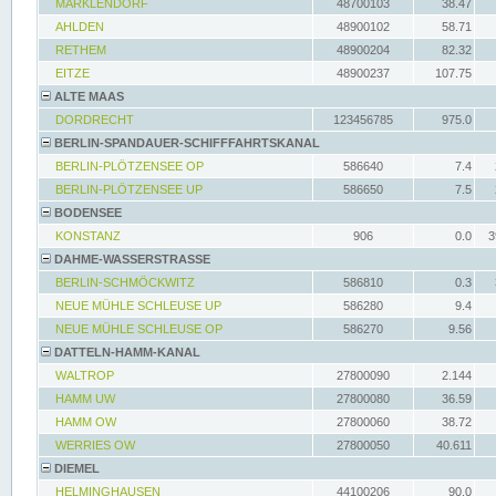
MARKLENDORF
48700103
38.47
AHLDEN
48900102
58.71
RETHEM
48900204
82.32
EITZE
48900237
107.75
ALTE MAAS
DORDRECHT
123456785
975.0
BERLIN-SPANDAUER-SCHIFFFAHRTSKANAL
BERLIN-PLÖTZENSEE OP
586640
7.4
BERLIN-PLÖTZENSEE UP
586650
7.5
BODENSEE
KONSTANZ
906
0.0
3
DAHME-WASSERSTRASSE
BERLIN-SCHMÖCKWITZ
586810
0.3
NEUE MÜHLE SCHLEUSE UP
586280
9.4
NEUE MÜHLE SCHLEUSE OP
586270
9.56
DATTELN-HAMM-KANAL
WALTROP
27800090
2.144
HAMM UW
27800080
36.59
HAMM OW
27800060
38.72
WERRIES OW
27800050
40.611
DIEMEL
HELMINGHAUSEN
44100206
90.0