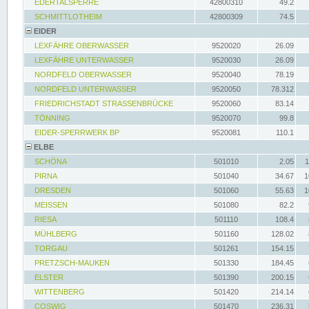
EDERTALSPERRE
42800310
49.2
SCHMITTLOTHEIM
42800309
74.5
EIDER
LEXFÄHRE OBERWASSER
9520020
26.09
LEXFÄHRE UNTERWASSER
9520030
26.09
NORDFELD OBERWASSER
9520040
78.19
NORDFELD UNTERWASSER
9520050
78.312
FRIEDRICHSTADT STRASSENBRÜCKE
9520060
83.14
TÖNNING
9520070
99.8
EIDER-SPERRWERK BP
9520081
110.1
ELBE
SCHÖNA
501010
2.05
1
PIRNA
501040
34.67
1
DRESDEN
501060
55.63
1
MEISSEN
501080
82.2
RIESA
501110
108.4
MÜHLBERG
501160
128.02
TORGAU
501261
154.15
PRETZSCH-MAUKEN
501330
184.45
ELSTER
501390
200.15
WITTENBERG
501420
214.14
COSWIG
501470
236.31