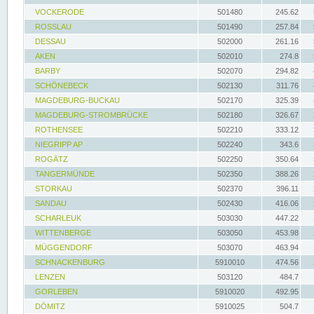
VOCKERODE
501480
245.62
ROSSLAU
501490
257.84
DESSAU
502000
261.16
AKEN
502010
274.8
BARBY
502070
294.82
SCHÖNEBECK
502130
311.76
MAGDEBURG-BUCKAU
502170
325.39
MAGDEBURG-STROMBRÜCKE
502180
326.67
ROTHENSEE
502210
333.12
NIEGRIPP AP
502240
343.6
ROGÄTZ
502250
350.64
TANGERMÜNDE
502350
388.26
STORKAU
502370
396.11
SANDAU
502430
416.06
SCHARLEUK
503030
447.22
WITTENBERGE
503050
453.98
MÜGGENDORF
503070
463.94
SCHNACKENBURG
5910010
474.56
LENZEN
503120
484.7
GORLEBEN
5910020
492.95
DÖMITZ
5910025
504.7