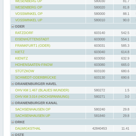
WESENBERG UP
580030
81.7
WESENBERG OP
580020
81.8
VOSSWINKEL OP
580000
88.1
VOSSWINKEL UP
580010
90.0
ODER
RATZDORF
603140
542.5
EISENHÜTTENSTADT
603000
554.1
FRANKFURT1 (ODER)
603031
585.3
KIETZ
603040
614.8
KIENITZ
603050
632.9
HOHENSAATEN-FINOW
603080
665.0
STÜTZKOW
603100
680.6
SCHWEDT-ODERBRÜCKE
603130
690.6
ORANIENBURGER HAVEL
OHV KM 1.467 (BLAUES WUNDER)
580272
1.5
OHV KM 3.014 (HOCHSPANNUNG)
580271
3.0
ORANIENBURGER KANAL
SACHSENHAUSEN OP
580240
29.8
SACHSENHAUSEN UP
581840
29.8
ORKE
DALWIGKSTHAL
42840453
11.41
OSTE