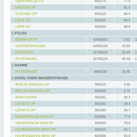
EBERSWALDE OP
693170
77.9
RAGÖSE OP
693190
81.0
STECHER OP
693210
84.4
LIEPE OP
693230
88.9
LIEPE UP
693240
88.9
FULDA
BONAFORTH
42900201
3.61
1
GUNTERSHAUSEN
42900100
43.99
GREBENAU
42700202
55.49
1
ROTENBURG
42700100
95.69
1
HAMME
RITTERHUDE
4940030
25.45
HAVEL-ODER-WASSERSTRASSE
BERLIN-SPANDAU UP
580310
0.55
BERLIN-SPANDAU OP
580300
0.76
BORGSDORF
581591
20.3
LEHNITZ UP
581590
28.4
LEHNITZ OP
581580
28.7
NIEDERFINOW SHW OP
692080
77.4
NIEDERFINOW SHW UP
692090
78.0
HOHENSAATEN WEST BP
603310
92.7
HOHENSAATEN WEST AP
603400
93.0