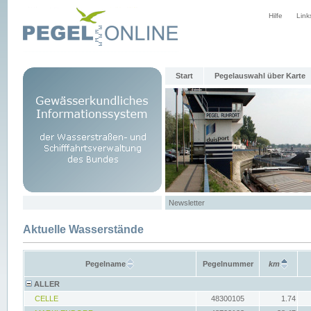
Hilfe
Link
Start
Pegelauswahl über Karte
Newsletter
Aktuelle Wasserstände
Pegelname
Pegelnummer
km
ALLER
CELLE
48300105
1.74