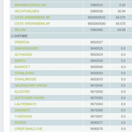
BREMERVÖRDE UW
5980010
0.03
HECHTHAUSEN
5980030
30.94
OSTE-SPERRWERK BP
9000000532
69.575
OSTE-SPERRWERK AP
9000000590
69.575
BELUM
5980060
69.89
OSTSEE
PREROW
9650027
WARNEMÜNDE
9640015
0.0
ALTHAGEN
9650024
0.0
BARTH
9650030
0.0
BARHÖFT
9650040
0.0
STRALSUND
9650043
0.0
STAHLBRODE
9650070
0.0
NEUENDORF HAFEN
9670046
0.0
KLOSTER
9670050
0.0
WITTOWER FÄHRE
9670055
0.0
LAUTERBACH
9670063
0.0
SASSNITZ
9670065
0.0
THIESSOW
9670067
0.0
RUDEN
9690077
0.0
GREIFSWALD OIE
9690078
0.0