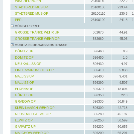
WINCHERINGEN
26100140
222.2
1
STADTBREDIMUS UP
26100130
229.44
STADTBREDIMUS OP
26100110
230.5
1
PERL
26100100
241.8
1
MÜGGELSPREE
GROSSE TRÄNKE WEHR UP
582670
44.91
GROSSE TRÄNKE WEHR OP
582660
45.03
MÜRITZ-ELDE-WASSERSTRASSE
DÖMITZ UP
596460
0.9
DÖMITZ OP
596450
1.0
NEU KALLISS OP
596430
4.97
FINDENWIRUNSHIER OP
596410
5.838
MALLISS UP
596400
9.431
MALLISS OP
596390
9.507
ELDENA OP
596370
18.004
GÜRITZ OP
596350
22.8
GRABOW OP
596330
30.849
KLEIN LAASCH WEHR OP
596300
42.718
NEUSTADT GLEWE OP
596280
46.197
LEWITZ OP
596250
50.599
GARWITZ UP
596230
60.655
MALCHOW WEHR OP
596200
65.201