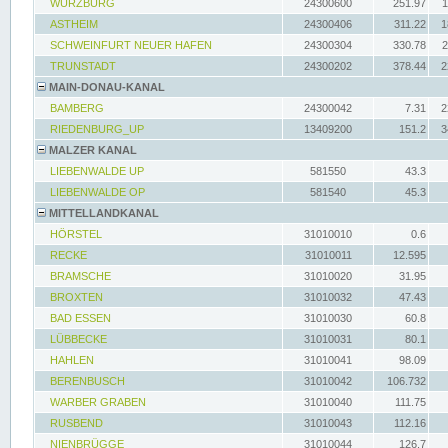
WÜRZBURG
24300600
251.97
1
ASTHEIM
24300406
311.22
1
SCHWEINFURT NEUER HAFEN
24300304
330.78
2
TRUNSTADT
24300202
378.44
2
MAIN-DONAU-KANAL
BAMBERG
24300042
7.31
2
RIEDENBURG_UP
13409200
151.2
3
MALZER KANAL
LIEBENWALDE UP
581550
43.3
LIEBENWALDE OP
581540
45.3
MITTELLANDKANAL
HÖRSTEL
31010010
0.6
RECKE
31010011
12.595
BRAMSCHE
31010020
31.95
BROXTEN
31010032
47.43
BAD ESSEN
31010030
60.8
LÜBBECKE
31010031
80.1
HAHLEN
31010041
98.09
BERENBUSCH
31010042
106.732
WARBER GRABEN
31010040
111.75
RUSBEND
31010043
112.16
NIENBRÜGGE
31010044
126.7