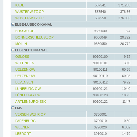
KADE
587541
371.285
WUSTERWITZ OP
587540
376.56
WUSTERWITZ UP
587550
376.965
ELBE-LÜBECK-KANAL
BÜSSAU UP
9669040
3.4
DONNERSCHLEUSE OP
9660049
20.722
MÖLLN
9660050
26.772
ELBESEITENKANAL
OSLOSS
90100100
9.72
WITTINGEN
90100101
39.0
UELZEN OW
90100111
60.38
UELZEN UW
90100110
60.98
BEVENSEN
90100112
79.72
LÜNEBURG OW
90100121
104.0
LÜNEBURG UW
90100120
106.3
ARTLENBURG-ESK
90100122
114.7
EMS
VERSEN WEHR OP
3730001
PAPENBURG
3790010
0.39
WEENER
3790020
6.852
LEERORT
3910010
14.79