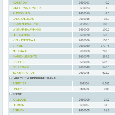
KOSEROW
9690093
0.0
GREIFSWALD-WIECK
9650073
1.0
FLENSBURG
9610010
4.0
LANGBALLIGAU
9610015
35.0
TIMMENDORF POEL
9630007
100.0
WISMAR-BAUMHAUS
9630008
100.0
HEILIGENHAFEN
9610070
123.0
KIEL-HOLTENAU
9610066
150.0
LT KIEL
9610050
177.75
NEUSTADT
9610080
263.0
MARIENLEUCHTE
9610075
284.7
KAPPELN
9610035
507.3
SCHLESWIG
9610040
540.0
ECKERNFÖRDE
9610045
612.0
PAREYER VERBINDUNGSKANAL
PAREY EP
502300
0.685
PAREY UP
587530
0.85
PEENE
AALBUDE
9660009
14.9
DEMMIN
9660007
31.8
JARMEN
9660005
61.7