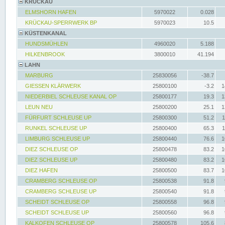
KRÜCKAU
ELMSHORN HAFEN
5970022
0.028
KRÜCKAU-SPERRWERK BP
5970023
10.5
KÜSTENKANAL
HUNDSMÜHLEN
4960020
5.188
HILKENBROOK
3800010
41.194
LAHN
MARBURG
25830056
-38.7
GIESSEN KLÄRWERK
25800100
-3.2
1
NIEDERBIEL SCHLEUSE KANAL OP
25800177
19.3
1
LEUN NEU
25800200
25.1
1
FÜRFURT SCHLEUSE UP
25800300
51.2
1
RUNKEL SCHLEUSE UP
25800400
65.3
1
LIMBURG SCHLEUSE UP
25800440
76.6
1
DIEZ SCHLEUSE OP
25800478
83.2
1
DIEZ SCHLEUSE UP
25800480
83.2
1
DIEZ HAFEN
25800500
83.7
1
CRAMBERG SCHLEUSE OP
25800538
91.8
CRAMBERG SCHLEUSE UP
25800540
91.8
SCHEIDT SCHLEUSE OP
25800558
96.8
SCHEIDT SCHLEUSE UP
25800560
96.8
KALKOFEN SCHLEUSE OP
25800578
105.6