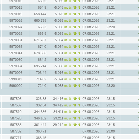
5970010
650.5
-5.039
m. ü. NHN
07.08.2026
23:21
5970013
654.9
-5.048
m. ü. NHN
07.08.2026
23:21
5970019
658.444
-5.026
m. ü. NHN
07.08.2026
23:21
5970026
660.738
-5.035
m. ü. NHN
07.08.2026
23:21
5970024
663.3
-5.030
m. ü. NHN
07.08.2026
23:20
5970025
666.9
-5.039
m. ü. NHN
07.08.2026
23:21
5970031
671.787
-5.034
m. ü. NHN
07.08.2026
23:21
5970035
674.0
-5.034
m. ü. NHN
07.08.2026
23:21
5970041
678.636
-5.031
m. ü. NHN
07.08.2026
23:21
5970050
684.2
-5.035
m. ü. NHN
07.08.2026
23:21
5970094
695.214
-5.000
m. ü. NHN
07.08.2026
23:21
5970096
703.44
-5.016
m. ü. NHN
07.08.2026
23:21
5990011
714.02
-5.024
m. ü. NHN
07.08.2026
23:21
5990020
724.0
-5.033
m. ü. NHN
07.08.2026
23:20
587505
326.83
34.416
m. ü. NHN
07.08.2026
23:15
587507
332.54
34.412
m. ü. NHN
07.08.2026
23:15
587510
344.686
34.411
m. ü. NHN
07.08.2026
23:15
587520
346.162
29.211
m. ü. NHN
07.08.2026
23:15
587535
361.444
29.212
m. ü. NHN
07.08.2026
23:15
587702
363.71
07.08.2026
23:00
587717
368.45
07.08.2026
23:15