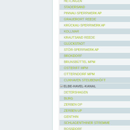
HETLINGEN
STADERSAND
PINNAU-SPERRWERK AP
GRAUERORT REEDE
KRÜCKAU-SPERRWERK AP
KOLLMAR
KRAUTSAND REEDE
GLÜCKSTADT
STÖR-SPERRWERK AP
BROKDORF
BRUNSBÜTTEL MPM
OSTERIFF MPM
OTTERNDORF MPM
CUXHAVEN STEUBENHÖFT
ELBE-HAVEL-KANAL
DETERSHAGEN
BURG
ZERBEN OP
ZERBEN UP
GENTHIN
SCHLAGENTHINER STREMME
ROSSDORF