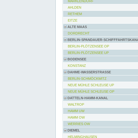
MARKLENDORF
AHLDEN
RETHEM
EITZE
ALTE MAAS
DORDRECHT
BERLIN-SPANDAUER-SCHIFFFAHRTSKAN
BERLIN-PLÖTZENSEE OP
BERLIN-PLÖTZENSEE UP
BODENSEE
KONSTANZ
DAHME-WASSERSTRASSE
BERLIN-SCHMÖCKWITZ
NEUE MÜHLE SCHLEUSE UP
NEUE MÜHLE SCHLEUSE OP
DATTELN-HAMM-KANAL
WALTROP
HAMM UW
HAMM OW
WERRIES OW
DIEMEL
HELMINGHAUSEN