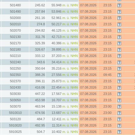
501480
245.62
55.948
m. ü. NHN
07.08.2026
23:15
501490
257.84
53.846
m. ü. NHN
07.08.2026
23:15
502000
261.16
52.961
m. ü. NHN
07.08.2026
23:15
502010
274.8
50.217
m. ü. NHN
07.08.2026
23:15
502070
294.82
46.125
m. ü. NHN
07.08.2026
23:15
502130
311.76
42.713
m. ü. NHN
07.08.2026
23:15
502170
325.39
40.386
m. ü. NHN
07.08.2026
23:15
502180
326.67
39.895
m. ü. NHN
07.08.2026
23:15
502210
333.12
37.203
m. ü. NHN
07.08.2026
23:15
502240
343.6
34.414
m. ü. NHN
07.08.2026
23:15
502250
350.64
35.216
m. ü. NHN
07.08.2026
23:15
502350
388.26
27.556
m. ü. NHN
07.08.2026
09:45
502370
396.11
25.873
m. ü. NHN
07.08.2026
23:15
502430
416.06
22.454
m. ü. NHN
07.08.2026
23:15
503030
447.22
17.567
m. ü. NHN
07.08.2026
23:15
503050
453.98
16.707
m. ü. NHN
07.08.2026
23:15
503070
463.94
15.138
m. ü. NHN
07.08.2026
23:00
5910010
474.56
13.687
m. ü. NHN
07.08.2026
23:00
503120
484.7
12.411
m. ü. NHN
07.08.2026
23:15
5910020
492.95
11.314
m. ü. NHN
07.08.2026
23:15
5910025
504.7
10.402
m. ü. NHN
07.08.2026
23:15