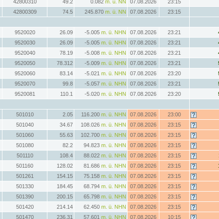
42800310
49.2
0.082
m. ü. NN
07.08.2026
23:15
42800309
74.5
245.870
m. ü. NN
07.08.2026
23:15
9520020
26.09
-5.005
m. ü. NHN
07.08.2026
23:21
9520030
26.09
-5.005
m. ü. NHN
07.08.2026
23:21
9520040
78.19
-5.008
m. ü. NHN
07.08.2026
23:21
9520050
78.312
-5.009
m. ü. NHN
07.08.2026
23:21
9520060
83.14
-5.021
m. ü. NHN
07.08.2026
23:20
9520070
99.8
-5.057
m. ü. NHN
07.08.2026
23:21
9520081
110.1
-5.020
m. ü. NHN
07.08.2026
23:20
501010
2.05
116.200
m. ü. NHN
07.08.2026
23:00
501040
34.67
108.026
m. ü. NHN
07.08.2026
23:15
501060
55.63
102.700
m. ü. NHN
07.08.2026
23:15
501080
82.2
94.823
m. ü. NHN
07.08.2026
23:15
501110
108.4
88.022
m. ü. NHN
07.08.2026
23:15
501160
128.02
81.686
m. ü. NHN
07.08.2026
23:15
501261
154.15
75.158
m. ü. NHN
07.08.2026
23:15
501330
184.45
68.794
m. ü. NHN
07.08.2026
23:15
501390
200.15
65.798
m. ü. NHN
07.08.2026
23:15
501420
214.14
62.450
m. ü. NHN
07.08.2026
23:15
501470
236.31
57.601
m. ü. NHN
07.08.2026
10:15