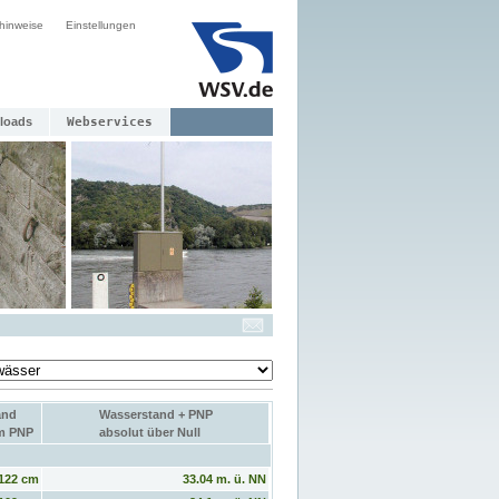
hinweise
Einstellungen
loads
Webservices
and
Wasserstand + PNP
um PNP
absolut über Null
122 cm
33.04 m. ü. NN