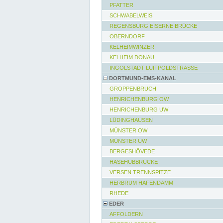
PFATTER
SCHWABELWEIS
REGENSBURG EISERNE BRÜCKE
OBERNDORF
KELHEIMWINZER
KELHEIM DONAU
INGOLSTADT LUITPOLDSTRASSE
DORTMUND-EMS-KANAL
GROPPENBRUCH
HENRICHENBURG OW
HENRICHENBURG UW
LÜDINGHAUSEN
MÜNSTER OW
MÜNSTER UW
BERGESHÖVEDE
HASEHUBBRÜCKE
VERSEN TRENNSPITZE
HERBRUM HAFENDAMM
RHEDE
EDER
AFFOLDERN