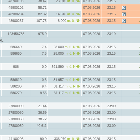
48700103
38.47
23.010
m. ü. NN
07.08.2026
23:15
48900102
58.71
07.08.2026
23:15
48900204
82.32
14.310
m. ü. NN
07.08.2026
23:15
48900237
107.75
8.000
m. ü. NN
07.08.2026
23:15
123456785
975.0
07.08.2026
23:10
AL
586640
7.4
28.000
m. ü. NHN
07.08.2026
23:15
586650
7.5
28.000
m. ü. NHN
07.08.2026
23:15
906
0.0
391.890
m. ü. NHN
07.08.2026
23:15
586810
0.3
31.957
m. ü. NHN
07.08.2026
23:15
586280
9.4
31.117
m. ü. NHN
07.08.2026
23:15
586270
9.56
31.117
m. ü. NHN
07.08.2026
23:15
27800090
2.144
07.08.2026
23:00
27800080
36.59
07.08.2026
23:00
27800060
38.72
07.08.2026
23:00
27800050
40.611
07.08.2026
23:00
44100206
90.0
336.970
m. ü. NN
07.08.2026
23:15