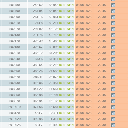
501480
245.62
55.948
m. ü. NHN
06.08.2026
22:45
501490
257.84
53.846
m. ü. NHN
06.08.2026
22:45
502000
261.16
52.961
m. ü. NHN
06.08.2026
22:30
502010
274.8
50.217
m. ü. NHN
06.08.2026
22:45
502070
294.82
46.125
m. ü. NHN
06.08.2026
22:30
502130
311.76
42.713
m. ü. NHN
06.08.2026
22:30
502170
325.39
40.386
m. ü. NHN
06.08.2026
22:45
502180
326.67
39.895
m. ü. NHN
06.08.2026
22:30
502210
333.12
37.203
m. ü. NHN
06.08.2026
22:30
502240
343.6
34.414
m. ü. NHN
06.08.2026
22:30
502250
350.64
35.216
m. ü. NHN
06.08.2026
22:45
502350
388.26
27.556
m. ü. NHN
06.08.2026
22:45
502370
396.11
25.873
m. ü. NHN
06.08.2026
22:45
502430
416.06
22.454
m. ü. NHN
06.08.2026
22:45
503030
447.22
17.567
m. ü. NHN
06.08.2026
22:30
503050
453.98
16.707
m. ü. NHN
06.08.2026
22:45
503070
463.94
15.138
m. ü. NHN
06.08.2026
22:30
5910010
474.56
13.687
m. ü. NHN
06.08.2026
22:30
503120
484.7
12.411
m. ü. NHN
06.08.2026
22:45
5910020
492.95
11.314
m. ü. NHN
06.08.2026
22:30
5910025
504.7
10.402
m. ü. NHN
06.08.2026
22:30