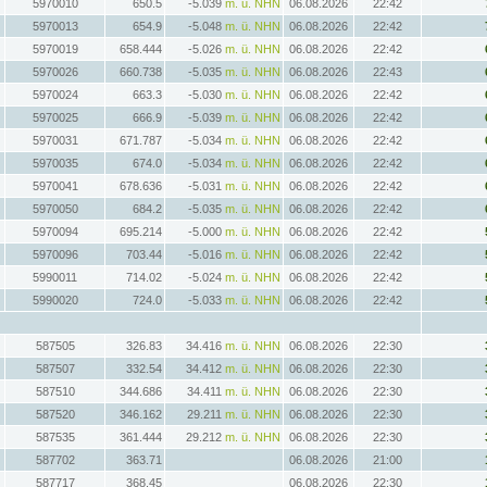
5970010
650.5
-5.039
m. ü. NHN
06.08.2026
22:42
5970013
654.9
-5.048
m. ü. NHN
06.08.2026
22:42
5970019
658.444
-5.026
m. ü. NHN
06.08.2026
22:42
5970026
660.738
-5.035
m. ü. NHN
06.08.2026
22:43
5970024
663.3
-5.030
m. ü. NHN
06.08.2026
22:42
5970025
666.9
-5.039
m. ü. NHN
06.08.2026
22:42
5970031
671.787
-5.034
m. ü. NHN
06.08.2026
22:42
5970035
674.0
-5.034
m. ü. NHN
06.08.2026
22:42
5970041
678.636
-5.031
m. ü. NHN
06.08.2026
22:42
5970050
684.2
-5.035
m. ü. NHN
06.08.2026
22:42
5970094
695.214
-5.000
m. ü. NHN
06.08.2026
22:42
5970096
703.44
-5.016
m. ü. NHN
06.08.2026
22:42
5990011
714.02
-5.024
m. ü. NHN
06.08.2026
22:42
5990020
724.0
-5.033
m. ü. NHN
06.08.2026
22:42
587505
326.83
34.416
m. ü. NHN
06.08.2026
22:30
587507
332.54
34.412
m. ü. NHN
06.08.2026
22:30
587510
344.686
34.411
m. ü. NHN
06.08.2026
22:30
587520
346.162
29.211
m. ü. NHN
06.08.2026
22:30
587535
361.444
29.212
m. ü. NHN
06.08.2026
22:30
587702
363.71
06.08.2026
21:00
587717
368.45
06.08.2026
22:30