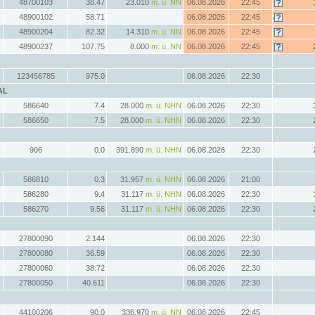
48700103
38.47
23.010
m. ü. NN
06.08.2026
22:45
48900102
58.71
06.08.2026
22:45
48900204
82.32
14.310
m. ü. NN
06.08.2026
22:45
48900237
107.75
8.000
m. ü. NN
06.08.2026
22:45
123456785
975.0
06.08.2026
22:30
AL
586640
7.4
28.000
m. ü. NHN
06.08.2026
22:30
586650
7.5
28.000
m. ü. NHN
06.08.2026
22:30
906
0.0
391.890
m. ü. NHN
06.08.2026
22:30
586810
0.3
31.957
m. ü. NHN
06.08.2026
21:00
586280
9.4
31.117
m. ü. NHN
06.08.2026
22:30
586270
9.56
31.117
m. ü. NHN
06.08.2026
22:30
27800090
2.144
06.08.2026
22:30
27800080
36.59
06.08.2026
22:30
27800060
38.72
06.08.2026
22:30
27800050
40.611
06.08.2026
22:30
44100206
90.0
336.970
m. ü. NN
06.08.2026
22:45