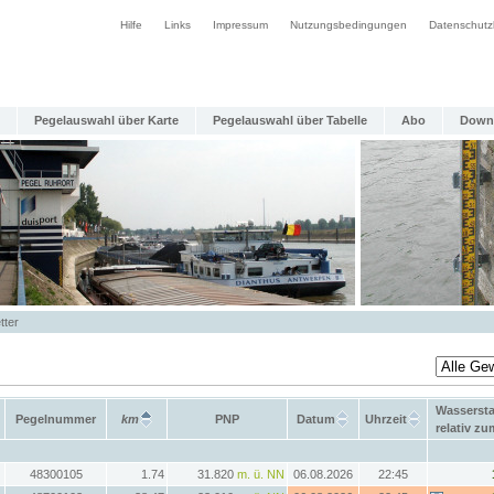
Hilfe
Links
Impressum
Nutzungsbedingungen
Datenschutz
Pegelauswahl über Karte
Pegelauswahl über Tabelle
Abo
Down
tter
Wasserst
Pegelnummer
km
PNP
Datum
Uhrzeit
relativ z
48300105
1.74
31.820
m. ü. NN
06.08.2026
22:45