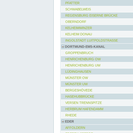
PFATTER
SCHWABELWEIS
REGENSBURG EISERNE BRÜCKE
OBERNDORF
KELHEIMWINZER
KELHEIM DONAU
INGOLSTADT LUITPOLDSTRASSE
DORTMUND-EMS-KANAL
GROPPENBRUCH
HENRICHENBURG OW
HENRICHENBURG UW
LÜDINGHAUSEN
MÜNSTER OW
MÜNSTER UW
BERGESHÖVEDE
HASEHUBBRÜCKE
VERSEN TRENNSPITZE
HERBRUM HAFENDAMM
RHEDE
EDER
AFFOLDERN