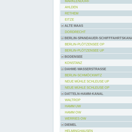
MARKLENDORF
AHLDEN
RETHEM
EITZE
ALTE MAAS
DORDRECHT
BERLIN-SPANDAUER-SCHIFFFAHRTSKAN
BERLIN-PLÖTZENSEE OP
BERLIN-PLÖTZENSEE UP
BODENSEE
KONSTANZ
DAHME-WASSERSTRASSE
BERLIN-SCHMÖCKWITZ
NEUE MÜHLE SCHLEUSE UP
NEUE MÜHLE SCHLEUSE OP
DATTELN-HAMM-KANAL
WALTROP
HAMM UW
HAMM OW
WERRIES OW
DIEMEL
HELMINGHAUSEN