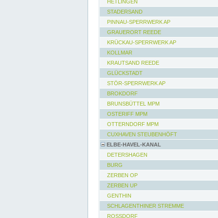
HETLINGEN
STADERSAND
PINNAU-SPERRWERK AP
GRAUERORT REEDE
KRÜCKAU-SPERRWERK AP
KOLLMAR
KRAUTSAND REEDE
GLÜCKSTADT
STÖR-SPERRWERK AP
BROKDORF
BRUNSBÜTTEL MPM
OSTERIFF MPM
OTTERNDORF MPM
CUXHAVEN STEUBENHÖFT
ELBE-HAVEL-KANAL
DETERSHAGEN
BURG
ZERBEN OP
ZERBEN UP
GENTHIN
SCHLAGENTHINER STREMME
ROSSDORF