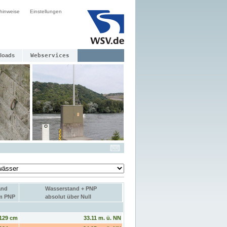
hinweise
Einstellungen
loads
Webservices
and
Wasserstand + PNP
um PNP
absolut über Null
129 cm
33.11 m. ü. NN