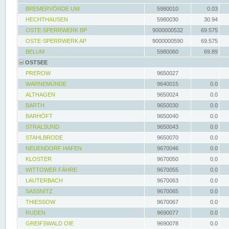
BREMERVÖRDE UW
5980010
0.03
HECHTHAUSEN
5980030
30.94
OSTE-SPERRWERK BP
9000000532
69.575
OSTE-SPERRWERK AP
9000000590
69.575
BELUM
5980060
69.89
OSTSEE
PREROW
9650027
WARNEMÜNDE
9640015
0.0
ALTHAGEN
9650024
0.0
BARTH
9650030
0.0
BARHÖFT
9650040
0.0
STRALSUND
9650043
0.0
STAHLBRODE
9650070
0.0
NEUENDORF HAFEN
9670046
0.0
KLOSTER
9670050
0.0
WITTOWER FÄHRE
9670055
0.0
LAUTERBACH
9670063
0.0
SASSNITZ
9670065
0.0
THIESSOW
9670067
0.0
RUDEN
9690077
0.0
GREIFSWALD OIE
9690078
0.0