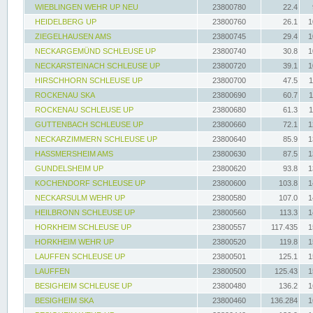
WIEBLINGEN WEHR UP NEU
23800780
22.4
HEIDELBERG UP
23800760
26.1
1
ZIEGELHAUSEN AMS
23800745
29.4
1
NECKARGEMÜND SCHLEUSE UP
23800740
30.8
1
NECKARSTEINACH SCHLEUSE UP
23800720
39.1
1
HIRSCHHORN SCHLEUSE UP
23800700
47.5
1
ROCKENAU SKA
23800690
60.7
1
ROCKENAU SCHLEUSE UP
23800680
61.3
1
GUTTENBACH SCHLEUSE UP
23800660
72.1
1
NECKARZIMMERN SCHLEUSE UP
23800640
85.9
1
HASSMERSHEIM AMS
23800630
87.5
1
GUNDELSHEIM UP
23800620
93.8
1
KOCHENDORF SCHLEUSE UP
23800600
103.8
1
NECKARSULM WEHR UP
23800580
107.0
1
HEILBRONN SCHLEUSE UP
23800560
113.3
1
HORKHEIM SCHLEUSE UP
23800557
117.435
1
HORKHEIM WEHR UP
23800520
119.8
1
LAUFFEN SCHLEUSE UP
23800501
125.1
1
LAUFFEN
23800500
125.43
1
BESIGHEIM SCHLEUSE UP
23800480
136.2
1
BESIGHEIM SKA
23800460
136.284
1