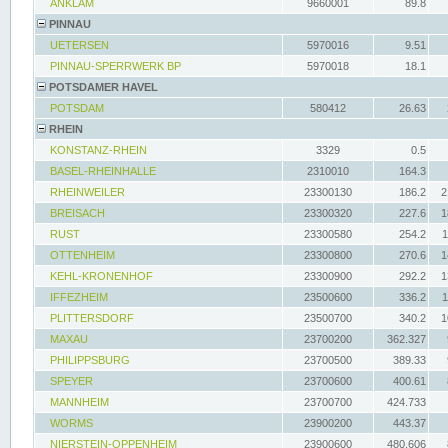
ANKLAM
9660001
89.8
PINNAU
UETERSEN
5970016
9.51
PINNAU-SPERRWERK BP
5970018
18.1
POTSDAMER HAVEL
POTSDAM
580412
26.63
RHEIN
KONSTANZ-RHEIN
3329
0.5
BASEL-RHEINHALLE
2310010
164.3
RHEINWEILER
23300130
186.2
2
BREISACH
23300320
227.6
1
RUST
23300580
254.2
1
OTTENHEIM
23300800
270.6
1
KEHL-KRONENHOF
23300900
292.2
1
IFFEZHEIM
23500600
336.2
1
PLITTERSDORF
23500700
340.2
1
MAXAU
23700200
362.327
PHILIPPSBURG
23700500
389.33
SPEYER
23700600
400.61
MANNHEIM
23700700
424.733
WORMS
23900200
443.37
NIERSTEIN-OPPENHEIM
23900600
480.606