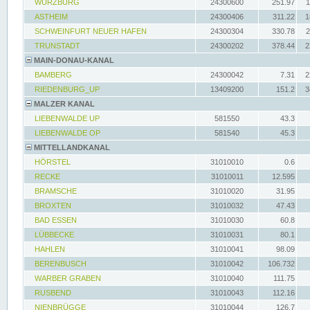
WÜRZBURG
24300600
251.97
1
ASTHEIM
24300406
311.22
1
SCHWEINFURT NEUER HAFEN
24300304
330.78
2
TRUNSTADT
24300202
378.44
2
MAIN-DONAU-KANAL
BAMBERG
24300042
7.31
2
RIEDENBURG_UP
13409200
151.2
3
MALZER KANAL
LIEBENWALDE UP
581550
43.3
LIEBENWALDE OP
581540
45.3
MITTELLANDKANAL
HÖRSTEL
31010010
0.6
RECKE
31010011
12.595
BRAMSCHE
31010020
31.95
BROXTEN
31010032
47.43
BAD ESSEN
31010030
60.8
LÜBBECKE
31010031
80.1
HAHLEN
31010041
98.09
BERENBUSCH
31010042
106.732
WARBER GRABEN
31010040
111.75
RUSBEND
31010043
112.16
NIENBRÜGGE
31010044
126.7