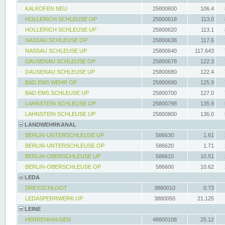
KALKOFEN NEU
25800600
106.4
HOLLERICH SCHLEUSE OP
25800618
113.0
HOLLERICH SCHLEUSE UP
25800620
113.1
NASSAU SCHLEUSE OP
25800638
117.6
NASSAU SCHLEUSE UP
25800640
117.643
DAUSENAU SCHLEUSE OP
25800678
122.3
DAUSENAU SCHLEUSE UP
25800680
122.4
BAD EMS WEHR OP
25800690
125.9
BAD EMS SCHLEUSE UP
25800700
127.0
LAHNSTEIN SCHLEUSE OP
25800798
135.9
LAHNSTEIN SCHLEUSE UP
25800800
136.0
LANDWEHRKANAL
BERLIN-UNTERSCHLEUSE UP
586630
1.61
BERLIN-UNTERSCHLEUSE OP
586620
1.71
BERLIN-OBERSCHLEUSE UP
586610
10.51
BERLIN-OBERSCHLEUSE OP
586600
10.62
LEDA
DREYSCHLOOT
3880010
0.73
LEDASPERRWERK UP
3880050
21.125
LEINE
HERRENHAUSEN
48800108
25.12