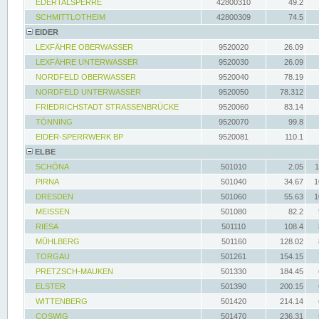
EDERTALSPERRE
42800310
49.2
SCHMITTLOTHEIM
42800309
74.5
EIDER
LEXFÄHRE OBERWASSER
9520020
26.09
LEXFÄHRE UNTERWASSER
9520030
26.09
NORDFELD OBERWASSER
9520040
78.19
NORDFELD UNTERWASSER
9520050
78.312
FRIEDRICHSTADT STRASSENBRÜCKE
9520060
83.14
TÖNNING
9520070
99.8
EIDER-SPERRWERK BP
9520081
110.1
ELBE
SCHÖNA
501010
2.05
1
PIRNA
501040
34.67
1
DRESDEN
501060
55.63
1
MEISSEN
501080
82.2
RIESA
501110
108.4
MÜHLBERG
501160
128.02
TORGAU
501261
154.15
PRETZSCH-MAUKEN
501330
184.45
ELSTER
501390
200.15
WITTENBERG
501420
214.14
COSWIG
501470
236.31