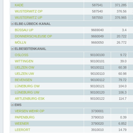
KADE
587541
371.285
WUSTERWITZ OP
587540
376.56
WUSTERWITZ UP
587550
376.965
ELBE-LÜBECK-KANAL
BÜSSAU UP
9669040
3.4
DONNERSCHLEUSE OP
9660049
20.722
MÖLLN
9660050
26.772
ELBESEITENKANAL
OSLOSS
90100100
9.72
WITTINGEN
90100101
39.0
UELZEN OW
90100111
60.38
UELZEN UW
90100110
60.98
BEVENSEN
90100112
79.72
LÜNEBURG OW
90100121
104.0
LÜNEBURG UW
90100120
106.3
ARTLENBURG-ESK
90100122
114.7
EMS
VERSEN WEHR OP
3730001
PAPENBURG
3790010
0.39
WEENER
3790020
6.852
LEERORT
3910010
14.79