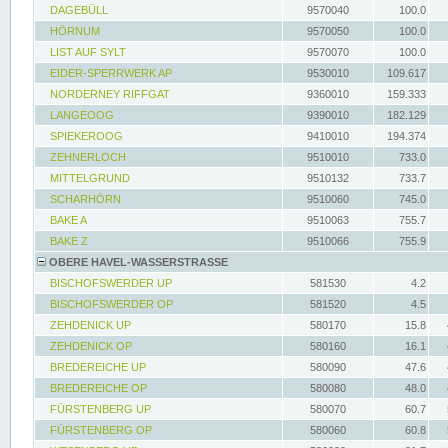
DAGEBÜLL
9570040
100.0
HÖRNUM
9570050
100.0
LIST AUF SYLT
9570070
100.0
EIDER-SPERRWERK AP
9530010
109.617
NORDERNEY RIFFGAT
9360010
159.333
LANGEOOG
9390010
182.129
SPIEKEROOG
9410010
194.374
ZEHNERLOCH
9510010
733.0
MITTELGRUND
9510132
733.7
SCHARHÖRN
9510060
745.0
BAKE A
9510063
755.7
BAKE Z
9510066
755.9
OBERE HAVEL-WASSERSTRASSE
BISCHOFSWERDER UP
581530
4.2
BISCHOFSWERDER OP
581520
4.5
ZEHDENICK UP
580170
15.8
ZEHDENICK OP
580160
16.1
BREDEREICHE UP
580090
47.6
BREDEREICHE OP
580080
48.0
FÜRSTENBERG UP
580070
60.7
FÜRSTENBERG OP
580060
60.8