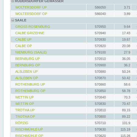
RÜDERSDORFER GEWÄSSER
WOLTERSDORF UP
586050
3.71
WOLTERSDORF OP
586040
3.89
SAALE
GROSS ROSENBURG
570950
9.64
CALBE GRIZEHNE
570940
17.43
CALBE UP
570930
19.67
CALBE OP
570920
20.08
NIENBURG (SAALE)
579100
27.9
BERNBURG UP
570910
36.05
BERNBURG OP
570900
36.2
ALSLEBEN UP
570880
50.24
ALSLEBEN OP
570870
50.42
ROTHENBURG UP
570860
58.6
ROTHENBURG OP
570850
58.78
WETTIN UP
570840
70.3
WETTIN OP
570830
70.47
TROTHA UP
570810
89.15
TROTHA OP
570800
89.22
RÖPZIG
570710
101.9
RISCHMÜHLE UP
570630
115.19
RISCHMÜHLE OP
570620
115.26