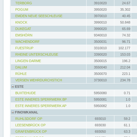
TERBORG
3910020
24.67
POGUM
3950020
35.302
EMDEN NEUE SEESCHLEUSE
3970010
40.45
KNOCK
3990010
50.848
DUKEGAT
3990020
65.69
EMSHÖRN
9340010
74.32
WACHENDORF
3500031
96.71
FUESTRUP
3310010
102.177
RHEINE UNTERSCHLEUSE
3390020
153.03
LINGEN-DARME
3500015
196.2
DALUM
3550040
212.04
RÜHLE
3500070
223.1
VERSEN WEHRDURCHSTICH
3730010
234.78
ESTE
BUXTEHUDE
5950080
0.71
ESTE INNERES SPERRWERK BP
5950081
1.0
ESTE INNERES SPERRWERK AP
5950082
1.0
FINOWKANAL
RUHLSDORF OP
693010
59.2
LEESENBRÜCK OP
693030
61.1
GRAFENBRÜCK OP
693050
63.3