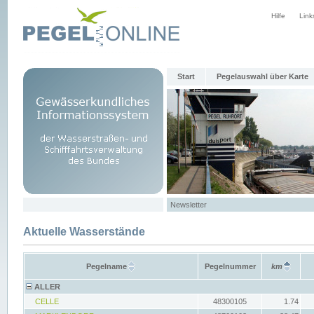
Hilfe
Link
Start
Pegelauswahl über Karte
Newsletter
Aktuelle Wasserstände
Pegelname
Pegelnummer
km
ALLER
CELLE
48300105
1.74