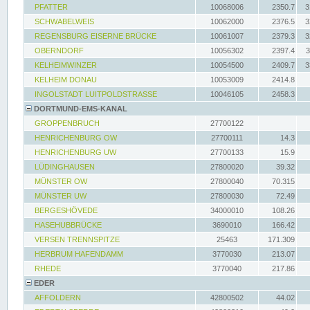
PFATTER
10068006
2350.7
3
SCHWABELWEIS
10062000
2376.5
3
REGENSBURG EISERNE BRÜCKE
10061007
2379.3
3
OBERNDORF
10056302
2397.4
3
KELHEIMWINZER
10054500
2409.7
3
KELHEIM DONAU
10053009
2414.8
INGOLSTADT LUITPOLDSTRASSE
10046105
2458.3
DORTMUND-EMS-KANAL
GROPPENBRUCH
27700122
HENRICHENBURG OW
27700111
14.3
HENRICHENBURG UW
27700133
15.9
LÜDINGHAUSEN
27800020
39.32
MÜNSTER OW
27800040
70.315
MÜNSTER UW
27800030
72.49
BERGESHÖVEDE
34000010
108.26
HASEHUBBRÜCKE
3690010
166.42
VERSEN TRENNSPITZE
25463
171.309
HERBRUM HAFENDAMM
3770030
213.07
RHEDE
3770040
217.86
EDER
AFFOLDERN
42800502
44.02