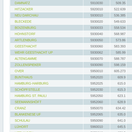
DAMNATZ
5910030
509.35
HITZACKER
5920010
522.639
NEU DARCHAU
5930010
536.385
BLECKEDE
5930020
549.633
BOIZENBURG
5930033
558.534
HOHNSTORF
5930040
568.987
ARTLENBURG
5930050
573.86
GEESTHACHT
5930060
583.393
WEHR GEESTHACHT UP
5930062
585.99
ALTENGAMME
5930070
588.787
ZOLLENSPIEKER
5930090
598.159
OVER
5950010
605.273
BUNTHAUS
5952020
609.9
HAMBURG-HARBURG
5952025
615.0
SCHÖPFSTELLE
5952030
615.3
HAMBURG ST. PAULI
5952050
623.1
SEEMANNSHÖFT
5952060
628.9
CRANZ
5950070
634.42
BLANKENESE UF
5952065
635.0
SCHULAU
5950090
641.0
LÜHORT
5960010
645.5