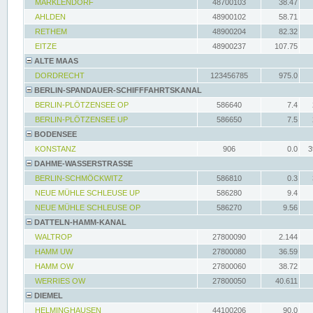
MARKLENDORF
48700103
38.47
AHLDEN
48900102
58.71
RETHEM
48900204
82.32
EITZE
48900237
107.75
ALTE MAAS
DORDRECHT
123456785
975.0
BERLIN-SPANDAUER-SCHIFFFAHRTSKANAL
BERLIN-PLÖTZENSEE OP
586640
7.4
BERLIN-PLÖTZENSEE UP
586650
7.5
BODENSEE
KONSTANZ
906
0.0
3
DAHME-WASSERSTRASSE
BERLIN-SCHMÖCKWITZ
586810
0.3
NEUE MÜHLE SCHLEUSE UP
586280
9.4
NEUE MÜHLE SCHLEUSE OP
586270
9.56
DATTELN-HAMM-KANAL
WALTROP
27800090
2.144
HAMM UW
27800080
36.59
HAMM OW
27800060
38.72
WERRIES OW
27800050
40.611
DIEMEL
HELMINGHAUSEN
44100206
90.0