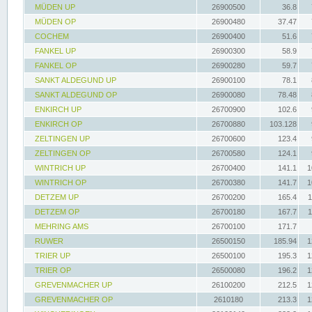
MÜDEN UP
26900500
36.8
MÜDEN OP
26900480
37.47
COCHEM
26900400
51.6
FANKEL UP
26900300
58.9
FANKEL OP
26900280
59.7
SANKT ALDEGUND UP
26900100
78.1
SANKT ALDEGUND OP
26900080
78.48
ENKIRCH UP
26700900
102.6
ENKIRCH OP
26700880
103.128
ZELTINGEN UP
26700600
123.4
ZELTINGEN OP
26700580
124.1
WINTRICH UP
26700400
141.1
1
WINTRICH OP
26700380
141.7
1
DETZEM UP
26700200
165.4
1
DETZEM OP
26700180
167.7
1
MEHRING AMS
26700100
171.7
RUWER
26500150
185.94
1
TRIER UP
26500100
195.3
1
TRIER OP
26500080
196.2
1
GREVENMACHER UP
26100200
212.5
1
GREVENMACHER OP
2610180
213.3
1