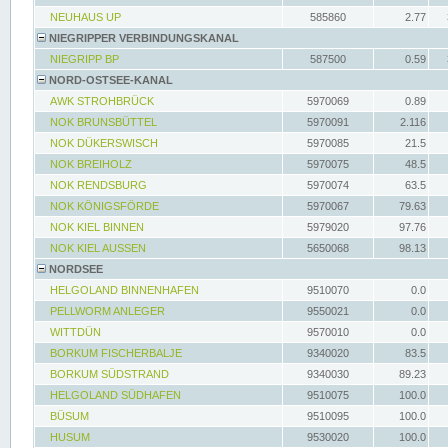
NEUHAUS UP
585860
2.77
NIEGRIPPER VERBINDUNGSKANAL
NIEGRIPP BP
587500
0.59
NORD-OSTSEE-KANAL
AWK STROHBRÜCK
5970069
0.89
NOK BRUNSBÜTTEL
5970091
2.116
NOK DÜKERSWISCH
5970085
21.5
NOK BREIHOLZ
5970075
48.5
NOK RENDSBURG
5970074
63.5
NOK KÖNIGSFÖRDE
5970067
79.63
NOK KIEL BINNEN
5979020
97.76
NOK KIEL AUSSEN
5650068
98.13
NORDSEE
HELGOLAND BINNENHAFEN
9510070
0.0
PELLWORM ANLEGER
9550021
0.0
WITTDÜN
9570010
0.0
BORKUM FISCHERBALJE
9340020
83.5
BORKUM SÜDSTRAND
9340030
89.23
HELGOLAND SÜDHAFEN
9510075
100.0
BÜSUM
9510095
100.0
HUSUM
9530020
100.0