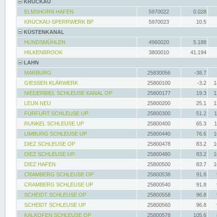
KRÜCKAU
ELMSHORN HAFEN
5970022
0.028
KRÜCKAU-SPERRWERK BP
5970023
10.5
KÜSTENKANAL
HUNDSMÜHLEN
4960020
5.188
HILKENBROOK
3800010
41.194
LAHN
MARBURG
25830056
-38.7
GIESSEN KLÄRWERK
25800100
-3.2
1
NIEDERBIEL SCHLEUSE KANAL OP
25800177
19.3
1
LEUN NEU
25800200
25.1
1
FÜRFURT SCHLEUSE UP
25800300
51.2
1
RUNKEL SCHLEUSE UP
25800400
65.3
1
LIMBURG SCHLEUSE UP
25800440
76.6
1
DIEZ SCHLEUSE OP
25800478
83.2
1
DIEZ SCHLEUSE UP
25800480
83.2
1
DIEZ HAFEN
25800500
83.7
1
CRAMBERG SCHLEUSE OP
25800538
91.8
CRAMBERG SCHLEUSE UP
25800540
91.8
SCHEIDT SCHLEUSE OP
25800558
96.8
SCHEIDT SCHLEUSE UP
25800560
96.8
KALKOFEN SCHLEUSE OP
25800578
105.6