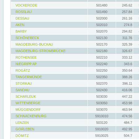
VOCKERODE
501480
245.62
ROSSLAU
501490
257.84
DESSAU
502000
261.16
AKEN
502010
274.8
BARBY
502070
294.82
SCHÖNEBECK
502130
311.76
MAGDEBURG-BUCKAU
502170
325.39
MAGDEBURG-STROMBRÜCKE
502180
326.67
ROTHENSEE
502210
333.12
NIEGRIPP AP
502240
343.6
ROGÄTZ
502250
350.64
TANGERMÜNDE
502350
388.26
STORKAU
502370
396.11
SANDAU
502430
416.06
SCHARLEUK
503030
447.22
WITTENBERGE
503050
453.98
MÜGGENDORF
503070
463.94
SCHNACKENBURG
5910010
474.56
LENZEN
503120
484.7
GORLEBEN
5910020
492.95
DÖMITZ
5910025
504.7