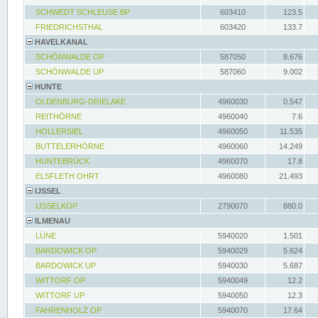
SCHWEDT SCHLEUSE BP
603410
123.5
FRIEDRICHSTHAL
603420
133.7
HAVELKANAL
SCHÖNWALDE OP
587050
8.676
SCHÖNWALDE UP
587060
9.002
HUNTE
OLDENBURG-DRIELAKE
4960030
0.547
REITHÖRNE
4960040
7.6
HOLLERSIEL
4960050
11.535
BUTTELERHÖRNE
4960060
14.249
HUNTEBRÜCK
4960070
17.8
ELSFLETH OHRT
4960080
21.493
IJSSEL
IJSSELKOP
2790070
880.0
ILMENAU
LÜNE
5940020
1.501
BARDOWICK OP
5940029
5.624
BARDOWICK UP
5940030
5.687
WITTORF OP
5940049
12.2
WITTORF UP
5940050
12.3
FAHRENHOLZ OP
5940070
17.64