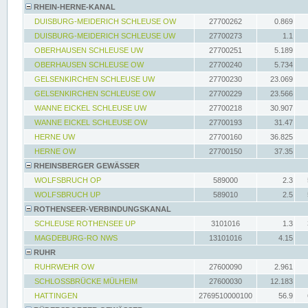
RHEIN-HERNE-KANAL
DUISBURG-MEIDERICH SCHLEUSE OW
27700262
0.869
DUISBURG-MEIDERICH SCHLEUSE UW
27700273
1.1
OBERHAUSEN SCHLEUSE UW
27700251
5.189
OBERHAUSEN SCHLEUSE OW
27700240
5.734
GELSENKIRCHEN SCHLEUSE UW
27700230
23.069
GELSENKIRCHEN SCHLEUSE OW
27700229
23.566
WANNE EICKEL SCHLEUSE UW
27700218
30.907
WANNE EICKEL SCHLEUSE OW
27700193
31.47
HERNE UW
27700160
36.825
HERNE OW
27700150
37.35
RHEINSBERGER GEWÄSSER
WOLFSBRUCH OP
589000
2.3
WOLFSBRUCH UP
589010
2.5
ROTHENSEER-VERBINDUNGSKANAL
SCHLEUSE ROTHENSEE UP
3101016
1.3
MAGDEBURG-RO NWS
13101016
4.15
RUHR
RUHRWEHR OW
27600090
2.961
SCHLOSSBRÜCKE MÜLHEIM
27600030
12.183
HATTINGEN
2769510000100
56.9