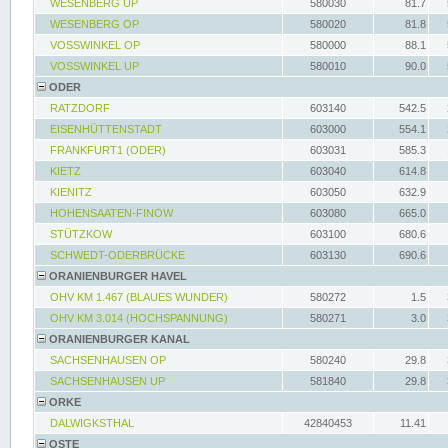
WESENBERG UP
580030
81.7
WESENBERG OP
580020
81.8
VOSSWINKEL OP
580000
88.1
VOSSWINKEL UP
580010
90.0
ODER
RATZDORF
603140
542.5
EISENHÜTTENSTADT
603000
554.1
FRANKFURT1 (ODER)
603031
585.3
KIETZ
603040
614.8
KIENITZ
603050
632.9
HOHENSAATEN-FINOW
603080
665.0
STÜTZKOW
603100
680.6
SCHWEDT-ODERBRÜCKE
603130
690.6
ORANIENBURGER HAVEL
OHV KM 1.467 (BLAUES WUNDER)
580272
1.5
OHV KM 3.014 (HOCHSPANNUNG)
580271
3.0
ORANIENBURGER KANAL
SACHSENHAUSEN OP
580240
29.8
SACHSENHAUSEN UP
581840
29.8
ORKE
DALWIGKSTHAL
42840453
11.41
OSTE