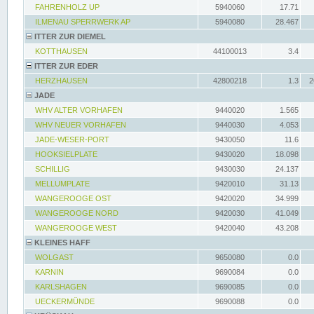
FAHRENHOLZ UP
5940060
17.71
ILMENAU SPERRWERK AP
5940080
28.467
ITTER ZUR DIEMEL
KOTTHAUSEN
44100013
3.4
ITTER ZUR EDER
HERZHAUSEN
42800218
1.3
2
JADE
WHV ALTER VORHAFEN
9440020
1.565
WHV NEUER VORHAFEN
9440030
4.053
JADE-WESER-PORT
9430050
11.6
HOOKSIELPLATE
9430020
18.098
SCHILLIG
9430030
24.137
MELLUMPLATE
9420010
31.13
WANGEROOGE OST
9420020
34.999
WANGEROOGE NORD
9420030
41.049
WANGEROOGE WEST
9420040
43.208
KLEINES HAFF
WOLGAST
9650080
0.0
KARNIN
9690084
0.0
KARLSHAGEN
9690085
0.0
UECKERMÜNDE
9690088
0.0