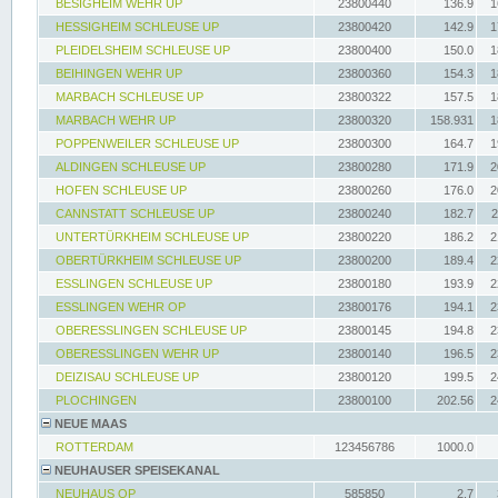
BESIGHEIM WEHR UP
23800440
136.9
1
HESSIGHEIM SCHLEUSE UP
23800420
142.9
1
PLEIDELSHEIM SCHLEUSE UP
23800400
150.0
1
BEIHINGEN WEHR UP
23800360
154.3
1
MARBACH SCHLEUSE UP
23800322
157.5
1
MARBACH WEHR UP
23800320
158.931
1
POPPENWEILER SCHLEUSE UP
23800300
164.7
1
ALDINGEN SCHLEUSE UP
23800280
171.9
2
HOFEN SCHLEUSE UP
23800260
176.0
2
CANNSTATT SCHLEUSE UP
23800240
182.7
2
UNTERTÜRKHEIM SCHLEUSE UP
23800220
186.2
2
OBERTÜRKHEIM SCHLEUSE UP
23800200
189.4
2
ESSLINGEN SCHLEUSE UP
23800180
193.9
2
ESSLINGEN WEHR OP
23800176
194.1
2
OBERESSLINGEN SCHLEUSE UP
23800145
194.8
2
OBERESSLINGEN WEHR UP
23800140
196.5
2
DEIZISAU SCHLEUSE UP
23800120
199.5
2
PLOCHINGEN
23800100
202.56
2
NEUE MAAS
ROTTERDAM
123456786
1000.0
NEUHAUSER SPEISEKANAL
NEUHAUS OP
585850
2.7