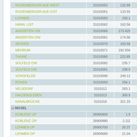
RODENBERGER AUE-WEST
31010052
132.68
RODENBERGER AUE-OST
31010051
133.55
LOHNDE
31010050
150.1
HANN. LIST
31010062
163.56
ANDERTEN UW
31010060
173.425
ANDERTEN OW
31010061
174.96
SEHNDE
31010070
183.58
MEHRUM
31010071
192.556
THUNE
31010080
222.85
SÜLFELD OW
31010092
235.7
SÜLFELD UW
31010091
238.0
VORSFELDE
31010090
249.12
RÜHEN
31010093
256.1
VELSDORF
3101012
283.1
HALDENSLEBEN
3101013
300.9
KANALBRÜCKE
3101018
321.33
MOSEL
KOBLENZ UP
26900900
1.9
KOBLENZ OP
26900880
2.111
LEHMEN UP
26900700
20.37
LEHMEN OP
26900680
21.04