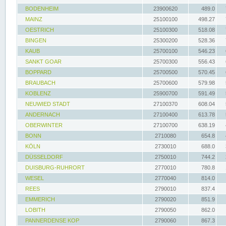
BODENHEIM
23900620
489.0
MAINZ
25100100
498.27
OESTRICH
25100300
518.08
BINGEN
25300200
528.36
KAUB
25700100
546.23
SANKT GOAR
25700300
556.43
BOPPARD
25700500
570.45
BRAUBACH
25700600
579.98
KOBLENZ
25900700
591.49
NEUWIED STADT
27100370
608.04
ANDERNACH
27100400
613.78
OBERWINTER
27100700
638.19
BONN
2710080
654.8
KÖLN
2730010
688.0
DÜSSELDORF
2750010
744.2
DUISBURG-RUHRORT
2770010
780.8
WESEL
2770040
814.0
REES
2790010
837.4
EMMERICH
2790020
851.9
LOBITH
2790050
862.0
PANNERDENSE KOP
2790060
867.3