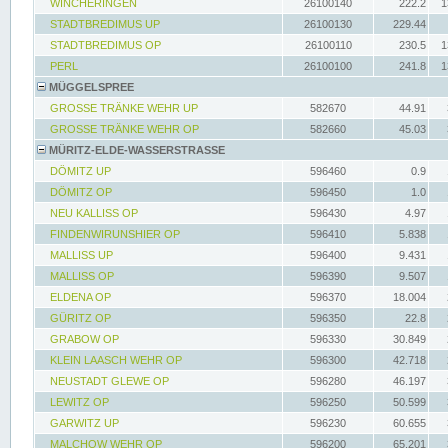
WINCHERINGEN
26100140
222.2
1
STADTBREDIMUS UP
26100130
229.44
STADTBREDIMUS OP
26100110
230.5
1
PERL
26100100
241.8
1
MÜGGELSPREE
GROSSE TRÄNKE WEHR UP
582670
44.91
GROSSE TRÄNKE WEHR OP
582660
45.03
MÜRITZ-ELDE-WASSERSTRASSE
DÖMITZ UP
596460
0.9
DÖMITZ OP
596450
1.0
NEU KALLISS OP
596430
4.97
FINDENWIRUNSHIER OP
596410
5.838
MALLISS UP
596400
9.431
MALLISS OP
596390
9.507
ELDENA OP
596370
18.004
GÜRITZ OP
596350
22.8
GRABOW OP
596330
30.849
KLEIN LAASCH WEHR OP
596300
42.718
NEUSTADT GLEWE OP
596280
46.197
LEWITZ OP
596250
50.599
GARWITZ UP
596230
60.655
MALCHOW WEHR OP
596200
65.201