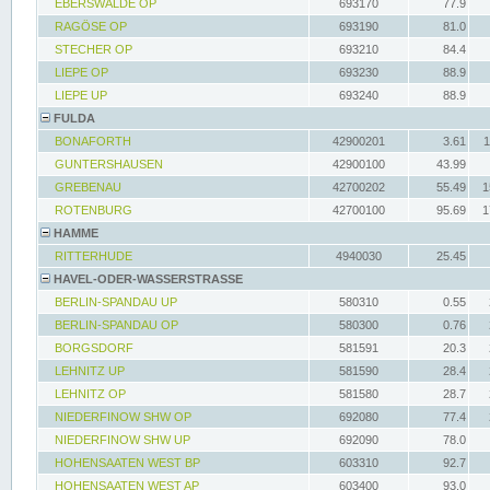
EBERSWALDE OP
693170
77.9
RAGÖSE OP
693190
81.0
STECHER OP
693210
84.4
LIEPE OP
693230
88.9
LIEPE UP
693240
88.9
FULDA
BONAFORTH
42900201
3.61
1
GUNTERSHAUSEN
42900100
43.99
GREBENAU
42700202
55.49
1
ROTENBURG
42700100
95.69
1
HAMME
RITTERHUDE
4940030
25.45
HAVEL-ODER-WASSERSTRASSE
BERLIN-SPANDAU UP
580310
0.55
BERLIN-SPANDAU OP
580300
0.76
BORGSDORF
581591
20.3
LEHNITZ UP
581590
28.4
LEHNITZ OP
581580
28.7
NIEDERFINOW SHW OP
692080
77.4
NIEDERFINOW SHW UP
692090
78.0
HOHENSAATEN WEST BP
603310
92.7
HOHENSAATEN WEST AP
603400
93.0