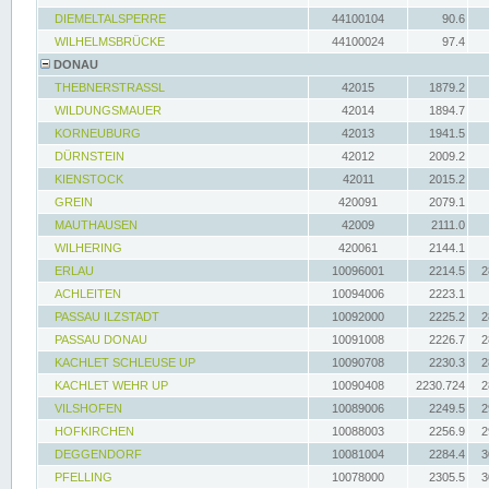
DIEMELTALSPERRE
44100104
90.6
WILHELMSBRÜCKE
44100024
97.4
DONAU
THEBNERSTRASSL
42015
1879.2
WILDUNGSMAUER
42014
1894.7
KORNEUBURG
42013
1941.5
DÜRNSTEIN
42012
2009.2
KIENSTOCK
42011
2015.2
GREIN
420091
2079.1
MAUTHAUSEN
42009
2111.0
WILHERING
420061
2144.1
ERLAU
10096001
2214.5
2
ACHLEITEN
10094006
2223.1
PASSAU ILZSTADT
10092000
2225.2
2
PASSAU DONAU
10091008
2226.7
2
KACHLET SCHLEUSE UP
10090708
2230.3
2
KACHLET WEHR UP
10090408
2230.724
2
VILSHOFEN
10089006
2249.5
2
HOFKIRCHEN
10088003
2256.9
2
DEGGENDORF
10081004
2284.4
3
PFELLING
10078000
2305.5
3