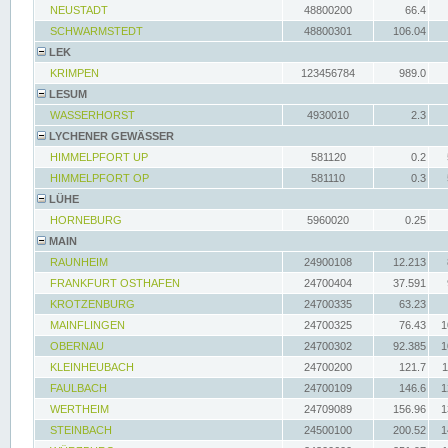
NEUSTADT
48800200
66.4
SCHWARMSTEDT
48800301
106.04
LEK
KRIMPEN
123456784
989.0
LESUM
WASSERHORST
4930010
2.3
LYCHENER GEWÄSSER
HIMMELPFORT UP
581120
0.2
HIMMELPFORT OP
581110
0.3
LÜHE
HORNEBURG
5960020
0.25
MAIN
RAUNHEIM
24900108
12.213
FRANKFURT OSTHAFEN
24700404
37.591
KROTZENBURG
24700335
63.23
MAINFLINGEN
24700325
76.43
1
OBERNAU
24700302
92.385
1
KLEINHEUBACH
24700200
121.7
1
FAULBACH
24700109
146.6
1
WERTHEIM
24709089
156.96
1
STEINBACH
24500100
200.52
1