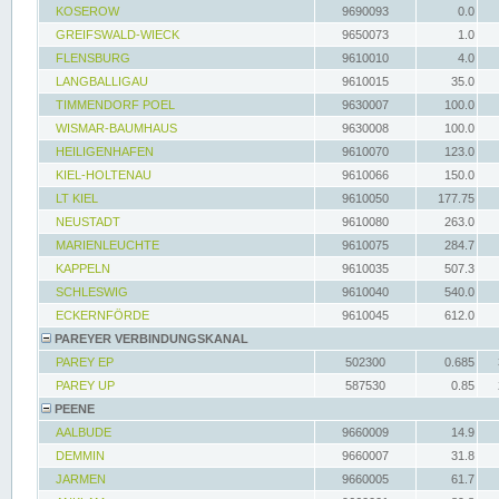
KOSEROW
9690093
0.0
GREIFSWALD-WIECK
9650073
1.0
FLENSBURG
9610010
4.0
LANGBALLIGAU
9610015
35.0
TIMMENDORF POEL
9630007
100.0
WISMAR-BAUMHAUS
9630008
100.0
HEILIGENHAFEN
9610070
123.0
KIEL-HOLTENAU
9610066
150.0
LT KIEL
9610050
177.75
NEUSTADT
9610080
263.0
MARIENLEUCHTE
9610075
284.7
KAPPELN
9610035
507.3
SCHLESWIG
9610040
540.0
ECKERNFÖRDE
9610045
612.0
PAREYER VERBINDUNGSKANAL
PAREY EP
502300
0.685
PAREY UP
587530
0.85
PEENE
AALBUDE
9660009
14.9
DEMMIN
9660007
31.8
JARMEN
9660005
61.7