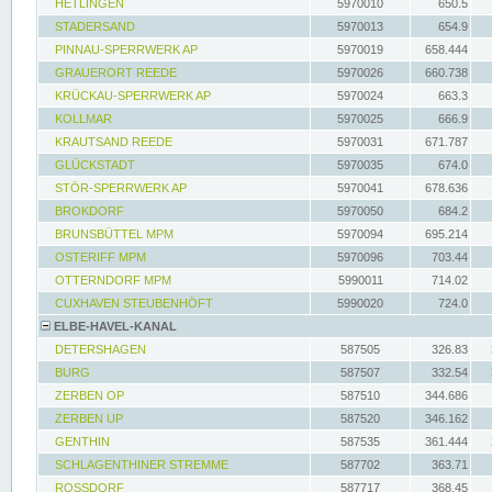
HETLINGEN
5970010
650.5
STADERSAND
5970013
654.9
PINNAU-SPERRWERK AP
5970019
658.444
GRAUERORT REEDE
5970026
660.738
KRÜCKAU-SPERRWERK AP
5970024
663.3
KOLLMAR
5970025
666.9
KRAUTSAND REEDE
5970031
671.787
GLÜCKSTADT
5970035
674.0
STÖR-SPERRWERK AP
5970041
678.636
BROKDORF
5970050
684.2
BRUNSBÜTTEL MPM
5970094
695.214
OSTERIFF MPM
5970096
703.44
OTTERNDORF MPM
5990011
714.02
CUXHAVEN STEUBENHÖFT
5990020
724.0
ELBE-HAVEL-KANAL
DETERSHAGEN
587505
326.83
BURG
587507
332.54
ZERBEN OP
587510
344.686
ZERBEN UP
587520
346.162
GENTHIN
587535
361.444
SCHLAGENTHINER STREMME
587702
363.71
ROSSDORF
587717
368.45