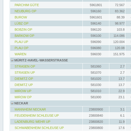
PARCHIM GÜTE
5961801
72.567
NEUBURG OP
596160
83.362
BUROW
5961601
88.39
LÜBZ OP
596140
98.977
BOBZIN OP
596120
103.8
BARKOW OP
596100
114.086
PLAU UP
596090
120.004
PLAU OP
596080
120.08
WAREN
596030
151.975
MÜRITZ-HAVEL-WASSERSTRASSE
STRASEN OP
581060
2.7
STRASEN UP
581070
2.7
DIEMITZ OP
581020
13.7
DIEMITZ UP
581030
13.7
MIROW UP
581010
22.9
MIROW OP
581000
23.1
NECKAR
MANNHEIM NECKAR
23800900
3.1
FEUDENHEIM SCHLEUSE UP
23800840
6.1
LADENBURG WEHR UP
23800820
11.9
SCHWABENHEIM SCHLEUSE UP
23800800
17.6