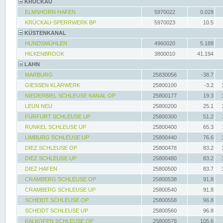
KRÜCKAU
ELMSHORN HAFEN
5970022
0.028
KRÜCKAU-SPERRWERK BP
5970023
10.5
KÜSTENKANAL
HUNDSMÜHLEN
4960020
5.188
HILKENBROOK
3800010
41.194
LAHN
MARBURG
25830056
-38.7
GIESSEN KLÄRWERK
25800100
-3.2
NIEDERBIEL SCHLEUSE KANAL OP
25800177
19.3
LEUN NEU
25800200
25.1
FÜRFURT SCHLEUSE UP
25800300
51.2
RUNKEL SCHLEUSE UP
25800400
65.3
LIMBURG SCHLEUSE UP
25800440
76.6
DIEZ SCHLEUSE OP
25800478
83.2
DIEZ SCHLEUSE UP
25800480
83.2
DIEZ HAFEN
25800500
83.7
CRAMBERG SCHLEUSE OP
25800538
91.8
CRAMBERG SCHLEUSE UP
25800540
91.8
SCHEIDT SCHLEUSE OP
25800558
96.8
SCHEIDT SCHLEUSE UP
25800560
96.8
KALKOFEN SCHLEUSE OP
25800578
105.6