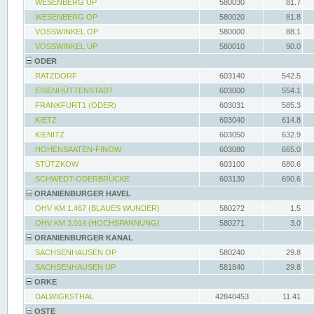
WESENBERG UP
580030
81.7
WESENBERG OP
580020
81.8
VOSSWINKEL OP
580000
88.1
VOSSWINKEL UP
580010
90.0
ODER
RATZDORF
603140
542.5
EISENHÜTTENSTADT
603000
554.1
FRANKFURT1 (ODER)
603031
585.3
KIETZ
603040
614.8
KIENITZ
603050
632.9
HOHENSAATEN-FINOW
603080
665.0
STÜTZKOW
603100
680.6
SCHWEDT-ODERBRÜCKE
603130
690.6
ORANIENBURGER HAVEL
OHV KM 1.467 (BLAUES WUNDER)
580272
1.5
OHV KM 3.014 (HOCHSPANNUNG)
580271
3.0
ORANIENBURGER KANAL
SACHSENHAUSEN OP
580240
29.8
SACHSENHAUSEN UP
581840
29.8
ORKE
DALWIGKSTHAL
42840453
11.41
OSTE