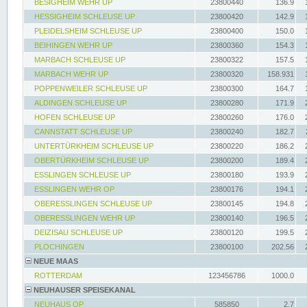
BESIGHEIM WEHR UP
23800440
136.9
HESSIGHEIM SCHLEUSE UP
23800420
142.9
PLEIDELSHEIM SCHLEUSE UP
23800400
150.0
BEIHINGEN WEHR UP
23800360
154.3
MARBACH SCHLEUSE UP
23800322
157.5
MARBACH WEHR UP
23800320
158.931
POPPENWEILER SCHLEUSE UP
23800300
164.7
ALDINGEN SCHLEUSE UP
23800280
171.9
HOFEN SCHLEUSE UP
23800260
176.0
CANNSTATT SCHLEUSE UP
23800240
182.7
UNTERTÜRKHEIM SCHLEUSE UP
23800220
186.2
OBERTÜRKHEIM SCHLEUSE UP
23800200
189.4
ESSLINGEN SCHLEUSE UP
23800180
193.9
ESSLINGEN WEHR OP
23800176
194.1
OBERESSLINGEN SCHLEUSE UP
23800145
194.8
OBERESSLINGEN WEHR UP
23800140
196.5
DEIZISAU SCHLEUSE UP
23800120
199.5
PLOCHINGEN
23800100
202.56
NEUE MAAS
ROTTERDAM
123456786
1000.0
NEUHAUSER SPEISEKANAL
NEUHAUS OP
585850
2.7