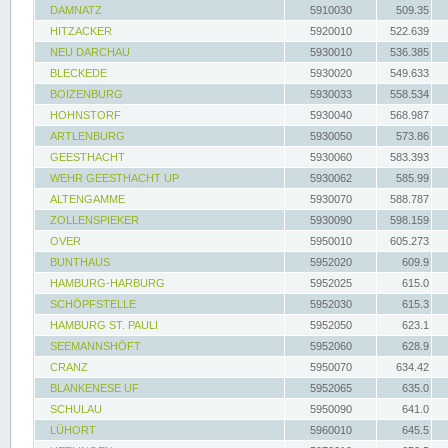
DAMNATZ
5910030
509.35
HITZACKER
5920010
522.639
NEU DARCHAU
5930010
536.385
BLECKEDE
5930020
549.633
BOIZENBURG
5930033
558.534
HOHNSTORF
5930040
568.987
ARTLENBURG
5930050
573.86
GEESTHACHT
5930060
583.393
WEHR GEESTHACHT UP
5930062
585.99
ALTENGAMME
5930070
588.787
ZOLLENSPIEKER
5930090
598.159
OVER
5950010
605.273
BUNTHAUS
5952020
609.9
HAMBURG-HARBURG
5952025
615.0
SCHÖPFSTELLE
5952030
615.3
HAMBURG ST. PAULI
5952050
623.1
SEEMANNSHÖFT
5952060
628.9
CRANZ
5950070
634.42
BLANKENESE UF
5952065
635.0
SCHULAU
5950090
641.0
LÜHORT
5960010
645.5