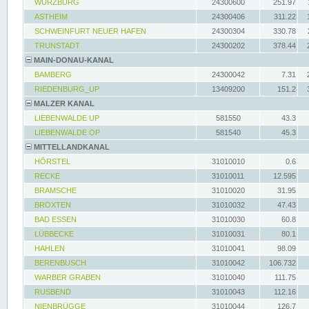
WÜRZBURG
24300600
251.97
ASTHEIM
24300406
311.22
SCHWEINFURT NEUER HAFEN
24300304
330.78
TRUNSTADT
24300202
378.44
MAIN-DONAU-KANAL
BAMBERG
24300042
7.31
RIEDENBURG_UP
13409200
151.2
MALZER KANAL
LIEBENWALDE UP
581550
43.3
LIEBENWALDE OP
581540
45.3
MITTELLANDKANAL
HÖRSTEL
31010010
0.6
RECKE
31010011
12.595
BRAMSCHE
31010020
31.95
BROXTEN
31010032
47.43
BAD ESSEN
31010030
60.8
LÜBBECKE
31010031
80.1
HAHLEN
31010041
98.09
BERENBUSCH
31010042
106.732
WARBER GRABEN
31010040
111.75
RUSBEND
31010043
112.16
NIENBRÜGGE
31010044
126.7