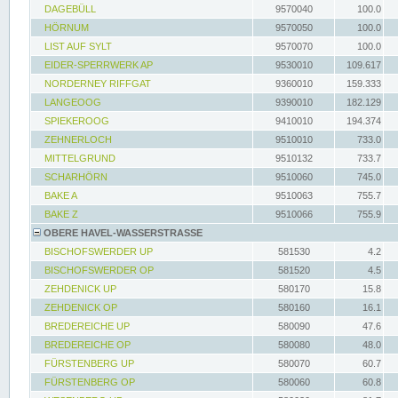
DAGEBÜLL
9570040
100.0
HÖRNUM
9570050
100.0
LIST AUF SYLT
9570070
100.0
EIDER-SPERRWERK AP
9530010
109.617
NORDERNEY RIFFGAT
9360010
159.333
LANGEOOG
9390010
182.129
SPIEKEROOG
9410010
194.374
ZEHNERLOCH
9510010
733.0
MITTELGRUND
9510132
733.7
SCHARHÖRN
9510060
745.0
BAKE A
9510063
755.7
BAKE Z
9510066
755.9
OBERE HAVEL-WASSERSTRASSE
BISCHOFSWERDER UP
581530
4.2
BISCHOFSWERDER OP
581520
4.5
ZEHDENICK UP
580170
15.8
ZEHDENICK OP
580160
16.1
BREDEREICHE UP
580090
47.6
BREDEREICHE OP
580080
48.0
FÜRSTENBERG UP
580070
60.7
FÜRSTENBERG OP
580060
60.8