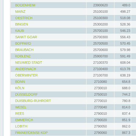
BODENHEIM
23900620
489.0
MAINZ
25100100
498.27
OESTRICH
25100300
518.08
BINGEN
25300200
528.36
KAUB
25700100
546.23
SANKT GOAR
25700300
556.43
BOPPARD
25700500
570.45
BRAUBACH
25700600
579.98
KOBLENZ
25900700
591.49
NEUWIED STADT
27100370
608.04
ANDERNACH
27100400
613.78
OBERWINTER
27100700
638.19
BONN
2710080
654.8
KÖLN
2730010
688.0
DÜSSELDORF
2750010
744.2
DUISBURG-RUHRORT
2770010
780.8
WESEL
2770040
814.0
REES
2790010
837.4
EMMERICH
2790020
851.9
LOBITH
2790050
862.0
PANNERDENSE KOP
2790060
867.3