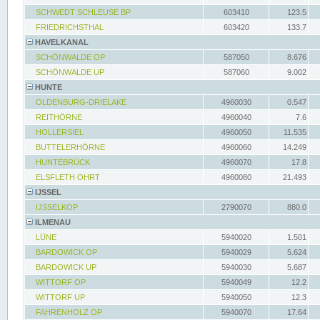
SCHWEDT SCHLEUSE BP
603410
123.5
FRIEDRICHSTHAL
603420
133.7
HAVELKANAL
SCHÖNWALDE OP
587050
8.676
SCHÖNWALDE UP
587060
9.002
HUNTE
OLDENBURG-DRIELAKE
4960030
0.547
REITHÖRNE
4960040
7.6
HOLLERSIEL
4960050
11.535
BUTTELERHÖRNE
4960060
14.249
HUNTEBRÜCK
4960070
17.8
ELSFLETH OHRT
4960080
21.493
IJSSEL
IJSSELKOP
2790070
880.0
ILMENAU
LÜNE
5940020
1.501
BARDOWICK OP
5940029
5.624
BARDOWICK UP
5940030
5.687
WITTORF OP
5940049
12.2
WITTORF UP
5940050
12.3
FAHRENHOLZ OP
5940070
17.64