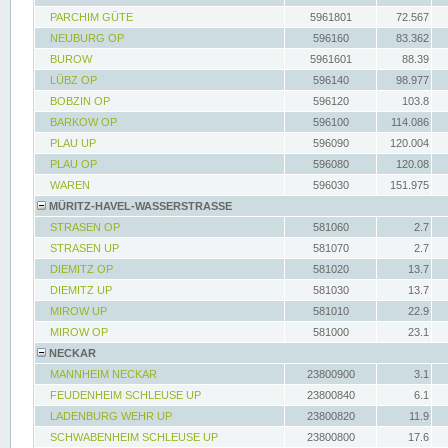
PARCHIM GÜTE
5961801
72.567
NEUBURG OP
596160
83.362
BUROW
5961601
88.39
LÜBZ OP
596140
98.977
BOBZIN OP
596120
103.8
BARKOW OP
596100
114.086
PLAU UP
596090
120.004
PLAU OP
596080
120.08
WAREN
596030
151.975
MÜRITZ-HAVEL-WASSERSTRASSE
STRASEN OP
581060
2.7
STRASEN UP
581070
2.7
DIEMITZ OP
581020
13.7
DIEMITZ UP
581030
13.7
MIROW UP
581010
22.9
MIROW OP
581000
23.1
NECKAR
MANNHEIM NECKAR
23800900
3.1
FEUDENHEIM SCHLEUSE UP
23800840
6.1
LADENBURG WEHR UP
23800820
11.9
SCHWABENHEIM SCHLEUSE UP
23800800
17.6