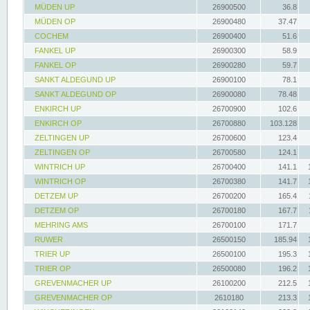
MÜDEN UP
26900500
36.8
MÜDEN OP
26900480
37.47
COCHEM
26900400
51.6
FANKEL UP
26900300
58.9
FANKEL OP
26900280
59.7
SANKT ALDEGUND UP
26900100
78.1
SANKT ALDEGUND OP
26900080
78.48
ENKIRCH UP
26700900
102.6
ENKIRCH OP
26700880
103.128
ZELTINGEN UP
26700600
123.4
ZELTINGEN OP
26700580
124.1
WINTRICH UP
26700400
141.1
WINTRICH OP
26700380
141.7
DETZEM UP
26700200
165.4
DETZEM OP
26700180
167.7
MEHRING AMS
26700100
171.7
RUWER
26500150
185.94
TRIER UP
26500100
195.3
TRIER OP
26500080
196.2
GREVENMACHER UP
26100200
212.5
GREVENMACHER OP
2610180
213.3