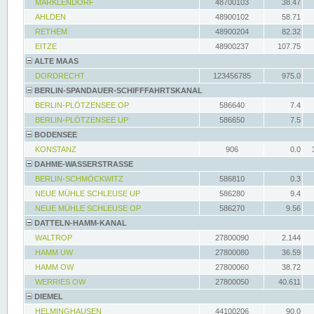
MARKLENDORF
48700103
38.47
AHLDEN
48900102
58.71
RETHEM
48900204
82.32
EITZE
48900237
107.75
ALTE MAAS
DORDRECHT
123456785
975.0
BERLIN-SPANDAUER-SCHIFFFAHRTSKANAL
BERLIN-PLÖTZENSEE OP
586640
7.4
BERLIN-PLÖTZENSEE UP
586650
7.5
BODENSEE
KONSTANZ
906
0.0
DAHME-WASSERSTRASSE
BERLIN-SCHMÖCKWITZ
586810
0.3
NEUE MÜHLE SCHLEUSE UP
586280
9.4
NEUE MÜHLE SCHLEUSE OP
586270
9.56
DATTELN-HAMM-KANAL
WALTROP
27800090
2.144
HAMM UW
27800080
36.59
HAMM OW
27800060
38.72
WERRIES OW
27800050
40.611
DIEMEL
HELMINGHAUSEN
44100206
90.0