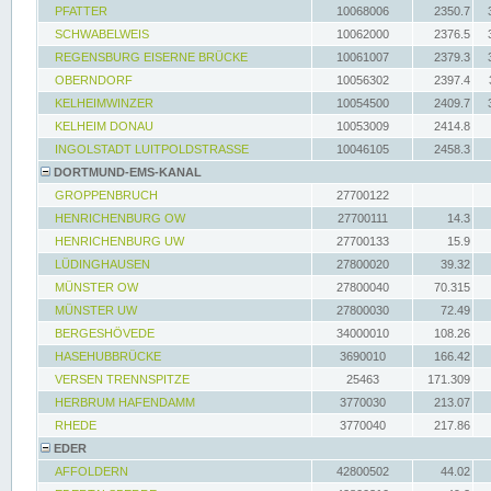
PFATTER
10068006
2350.7
SCHWABELWEIS
10062000
2376.5
REGENSBURG EISERNE BRÜCKE
10061007
2379.3
OBERNDORF
10056302
2397.4
KELHEIMWINZER
10054500
2409.7
KELHEIM DONAU
10053009
2414.8
INGOLSTADT LUITPOLDSTRASSE
10046105
2458.3
DORTMUND-EMS-KANAL
GROPPENBRUCH
27700122
HENRICHENBURG OW
27700111
14.3
HENRICHENBURG UW
27700133
15.9
LÜDINGHAUSEN
27800020
39.32
MÜNSTER OW
27800040
70.315
MÜNSTER UW
27800030
72.49
BERGESHÖVEDE
34000010
108.26
HASEHUBBRÜCKE
3690010
166.42
VERSEN TRENNSPITZE
25463
171.309
HERBRUM HAFENDAMM
3770030
213.07
RHEDE
3770040
217.86
EDER
AFFOLDERN
42800502
44.02