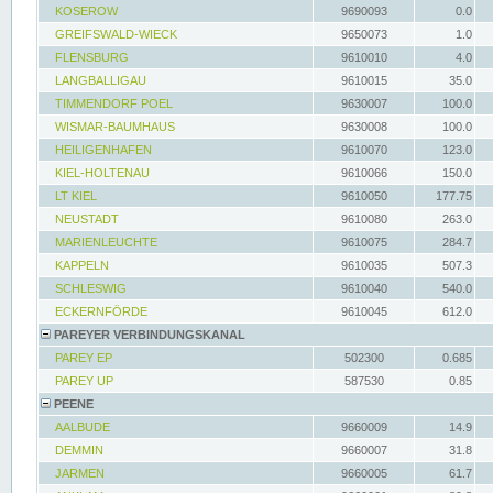
KOSEROW
9690093
0.0
GREIFSWALD-WIECK
9650073
1.0
FLENSBURG
9610010
4.0
LANGBALLIGAU
9610015
35.0
TIMMENDORF POEL
9630007
100.0
WISMAR-BAUMHAUS
9630008
100.0
HEILIGENHAFEN
9610070
123.0
KIEL-HOLTENAU
9610066
150.0
LT KIEL
9610050
177.75
NEUSTADT
9610080
263.0
MARIENLEUCHTE
9610075
284.7
KAPPELN
9610035
507.3
SCHLESWIG
9610040
540.0
ECKERNFÖRDE
9610045
612.0
PAREYER VERBINDUNGSKANAL
PAREY EP
502300
0.685
PAREY UP
587530
0.85
PEENE
AALBUDE
9660009
14.9
DEMMIN
9660007
31.8
JARMEN
9660005
61.7