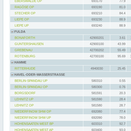
EBERSWALDE OP
693170
77.9
RAGÖSE OP
693190
81.0
STECHER OP
693210
84.4
LIEPE OP
693230
88.9
LIEPE UP
693240
88.9
FULDA
BONAFORTH
42900201
3.61
GUNTERSHAUSEN
42900100
43.99
GREBENAU
42700202
55.49
ROTENBURG
42700100
95.69
HAMME
RITTERHUDE
4940030
25.45
HAVEL-ODER-WASSERSTRASSE
BERLIN-SPANDAU UP
580310
0.55
BERLIN-SPANDAU OP
580300
0.76
BORGSDORF
581591
20.3
LEHNITZ UP
581590
28.4
LEHNITZ OP
581580
28.7
NIEDERFINOW SHW OP
692080
77.4
NIEDERFINOW SHW UP
692090
78.0
HOHENSAATEN WEST BP
603310
92.7
HOHENSAATEN WEST AP
603400
93.0