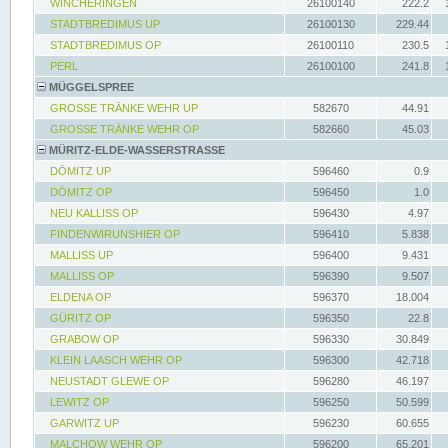
WINCHERINGEN
26100140
222.2
STADTBREDIMUS UP
26100130
229.44
STADTBREDIMUS OP
26100110
230.5
PERL
26100100
241.8
MÜGGELSPREE
GROSSE TRÄNKE WEHR UP
582670
44.91
GROSSE TRÄNKE WEHR OP
582660
45.03
MÜRITZ-ELDE-WASSERSTRASSE
DÖMITZ UP
596460
0.9
DÖMITZ OP
596450
1.0
NEU KALLISS OP
596430
4.97
FINDENWIRUNSHIER OP
596410
5.838
MALLISS UP
596400
9.431
MALLISS OP
596390
9.507
ELDENA OP
596370
18.004
GÜRITZ OP
596350
22.8
GRABOW OP
596330
30.849
KLEIN LAASCH WEHR OP
596300
42.718
NEUSTADT GLEWE OP
596280
46.197
LEWITZ OP
596250
50.599
GARWITZ UP
596230
60.655
MALCHOW WEHR OP
596200
65.201