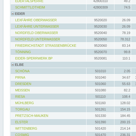
EDERTALSPERRE
42800310
49.2
SCHMITTLOTHEIM
42800309
74.5
EIDER
LEXFÄHRE OBERWASSER
9520020
26.09
LEXFÄHRE UNTERWASSER
9520030
26.09
NORDFELD OBERWASSER
9520040
78.19
NORDFELD UNTERWASSER
9520050
78.312
FRIEDRICHSTADT STRASSENBRÜCKE
9520060
83.14
TÖNNING
9520070
99.8
EIDER-SPERRWERK BP
9520081
110.1
ELBE
SCHÖNA
501010
2.05
PIRNA
501040
34.67
DRESDEN
501060
55.63
MEISSEN
501080
82.2
RIESA
501110
108.4
MÜHLBERG
501160
128.02
TORGAU
501261
154.15
PRETZSCH-MAUKEN
501330
184.45
ELSTER
501390
200.15
WITTENBERG
501420
214.14
COSWIG
501470
236.31