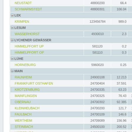
NEUSTADT
48800200
66.4
SCHWARMSTEDT
48800301
106.04
LEK
KRIMPEN
123456784
989.0
LESUM
WASSERHORST
4930010
2.3
LYCHENER GEWÄSSER
HIMMELPFORT UP
581120
0.2
HIMMELPFORT OP
581110
0.3
LÜHE
HORNEBURG
5960020
0.25
MAIN
RAUNHEIM
24900108
12.213
FRANKFURT OSTHAFEN
24700404
37.591
KROTZENBURG
24700335
63.23
MAINFLINGEN
24700325
76.43
OBERNAU
24700302
92.385
KLEINHEUBACH
24700200
121.7
FAULBACH
24700109
146.6
WERTHEIM
24709089
156.96
STEINBACH
24500100
200.52