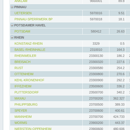
ANKLAM
9660001
89.8
PINNAU
UETERSEN
5970016
9.51
PINNAU-SPERRWERK BP
5970018
18.1
POTSDAMER HAVEL
POTSDAM
580412
26.63
RHEIN
KONSTANZ-RHEIN
3329
0.5
BASEL-RHEINHALLE
2310010
164.3
RHEINWEILER
23300130
186.2
BREISACH
23300320
227.6
RUST
23300580
254.2
OTTENHEIM
23300800
270.6
KEHL-KRONENHOF
23300900
292.2
IFFEZHEIM
23500600
336.2
PLITTERSDORF
23500700
340.2
MAXAU
23700200
362.327
PHILIPPSBURG
23700500
389.33
SPEYER
23700600
400.61
MANNHEIM
23700700
424.733
WORMS
23900200
443.37
NIERSTEIN-OPPENHEIM
23900600
480.606