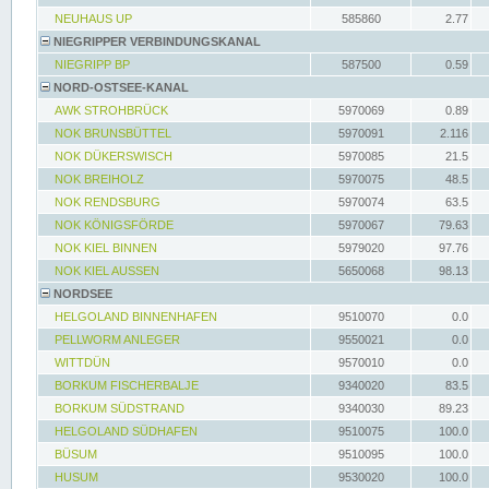
NEUHAUS UP
585860
2.77
NIEGRIPPER VERBINDUNGSKANAL
NIEGRIPP BP
587500
0.59
NORD-OSTSEE-KANAL
AWK STROHBRÜCK
5970069
0.89
NOK BRUNSBÜTTEL
5970091
2.116
NOK DÜKERSWISCH
5970085
21.5
NOK BREIHOLZ
5970075
48.5
NOK RENDSBURG
5970074
63.5
NOK KÖNIGSFÖRDE
5970067
79.63
NOK KIEL BINNEN
5979020
97.76
NOK KIEL AUSSEN
5650068
98.13
NORDSEE
HELGOLAND BINNENHAFEN
9510070
0.0
PELLWORM ANLEGER
9550021
0.0
WITTDÜN
9570010
0.0
BORKUM FISCHERBALJE
9340020
83.5
BORKUM SÜDSTRAND
9340030
89.23
HELGOLAND SÜDHAFEN
9510075
100.0
BÜSUM
9510095
100.0
HUSUM
9530020
100.0