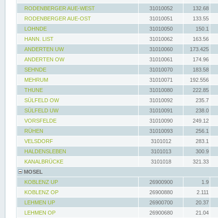
RODENBERGER AUE-WEST
31010052
132.68
RODENBERGER AUE-OST
31010051
133.55
LOHNDE
31010050
150.1
HANN. LIST
31010062
163.56
ANDERTEN UW
31010060
173.425
ANDERTEN OW
31010061
174.96
SEHNDE
31010070
183.58
MEHRUM
31010071
192.556
THUNE
31010080
222.85
SÜLFELD OW
31010092
235.7
SÜLFELD UW
31010091
238.0
VORSFELDE
31010090
249.12
RÜHEN
31010093
256.1
VELSDORF
3101012
283.1
HALDENSLEBEN
3101013
300.9
KANALBRÜCKE
3101018
321.33
MOSEL
KOBLENZ UP
26900900
1.9
KOBLENZ OP
26900880
2.111
LEHMEN UP
26900700
20.37
LEHMEN OP
26900680
21.04