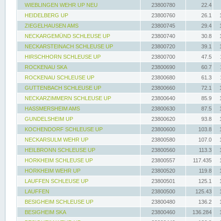
WIEBLINGEN WEHR UP NEU
23800780
22.4
HEIDELBERG UP
23800760
26.1
ZIEGELHAUSEN AMS
23800745
29.4
NECKARGEMÜND SCHLEUSE UP
23800740
30.8
NECKARSTEINACH SCHLEUSE UP
23800720
39.1
HIRSCHHORN SCHLEUSE UP
23800700
47.5
ROCKENAU SKA
23800690
60.7
ROCKENAU SCHLEUSE UP
23800680
61.3
GUTTENBACH SCHLEUSE UP
23800660
72.1
NECKARZIMMERN SCHLEUSE UP
23800640
85.9
HASSMERSHEIM AMS
23800630
87.5
GUNDELSHEIM UP
23800620
93.8
KOCHENDORF SCHLEUSE UP
23800600
103.8
NECKARSULM WEHR UP
23800580
107.0
HEILBRONN SCHLEUSE UP
23800560
113.3
HORKHEIM SCHLEUSE UP
23800557
117.435
HORKHEIM WEHR UP
23800520
119.8
LAUFFEN SCHLEUSE UP
23800501
125.1
LAUFFEN
23800500
125.43
BESIGHEIM SCHLEUSE UP
23800480
136.2
BESIGHEIM SKA
23800460
136.284