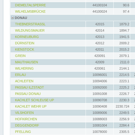
DIEMELTALSPERRE
44100104
90.6
WILHELMSBRÜCKE
44100024
97.4
DONAU
THEBNERSTRASSL
42015
1879.2
WILDUNGSMAUER
42014
1894.7
KORNEUBURG
42013
1941.5
DÜRNSTEIN
42012
2009.2
KIENSTOCK
42011
2015.2
GREIN
420091
2079.1
MAUTHAUSEN
42009
2111.0
WILHERING
420061
2144.1
ERLAU
10096001
2214.5
ACHLEITEN
10094006
2223.1
PASSAU ILZSTADT
10092000
2225.2
PASSAU DONAU
10091008
2226.7
KACHLET SCHLEUSE UP
10090708
2230.3
KACHLET WEHR UP
10090408
2230.724
VILSHOFEN
10089006
2249.5
HOFKIRCHEN
10088003
2256.9
DEGGENDORF
10081004
2284.4
PFELLING
10078000
2305.5