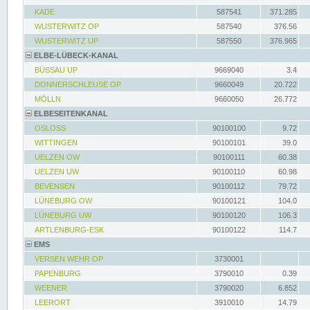
KADE
587541
371.285
WUSTERWITZ OP
587540
376.56
WUSTERWITZ UP
587550
376.965
ELBE-LÜBECK-KANAL
BÜSSAU UP
9669040
3.4
DONNERSCHLEUSE OP
9660049
20.722
MÖLLN
9660050
26.772
ELBESEITENKANAL
OSLOSS
90100100
9.72
WITTINGEN
90100101
39.0
UELZEN OW
90100111
60.38
UELZEN UW
90100110
60.98
BEVENSEN
90100112
79.72
LÜNEBURG OW
90100121
104.0
LÜNEBURG UW
90100120
106.3
ARTLENBURG-ESK
90100122
114.7
EMS
VERSEN WEHR OP
3730001
PAPENBURG
3790010
0.39
WEENER
3790020
6.852
LEERORT
3910010
14.79