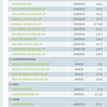
KALKOFEN NEU
25800600
106.4
HOLLERICH SCHLEUSE OP
25800618
113.0
HOLLERICH SCHLEUSE UP
25800620
113.1
NASSAU SCHLEUSE OP
25800638
117.6
NASSAU SCHLEUSE UP
25800640
117.643
DAUSENAU SCHLEUSE OP
25800678
122.3
DAUSENAU SCHLEUSE UP
25800680
122.4
BAD EMS WEHR OP
25800690
125.9
BAD EMS SCHLEUSE UP
25800700
127.0
LAHNSTEIN SCHLEUSE OP
25800798
135.9
LAHNSTEIN SCHLEUSE UP
25800800
136.0
LANDWEHRKANAL
BERLIN-UNTERSCHLEUSE UP
586630
1.61
BERLIN-UNTERSCHLEUSE OP
586620
1.71
BERLIN-OBERSCHLEUSE UP
586610
10.51
BERLIN-OBERSCHLEUSE OP
586600
10.62
LEDA
DREYSCHLOOT
3880010
0.73
LEDASPERRWERK UP
3880050
21.125
LEINE
HERRENHAUSEN
48800108
25.12