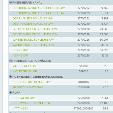
RHEIN-HERNE-KANAL
DUISBURG-MEIDERICH SCHLEUSE OW
27700262
0.869
DUISBURG-MEIDERICH SCHLEUSE UW
27700273
1.1
OBERHAUSEN SCHLEUSE UW
27700251
5.189
OBERHAUSEN SCHLEUSE OW
27700240
5.734
GELSENKIRCHEN SCHLEUSE UW
27700230
23.069
GELSENKIRCHEN SCHLEUSE OW
27700229
23.566
WANNE EICKEL SCHLEUSE UW
27700218
30.907
WANNE EICKEL SCHLEUSE OW
27700193
31.47
HERNE UW
27700160
36.825
HERNE OW
27700150
37.35
RHEINSBERGER GEWÄSSER
WOLFSBRUCH OP
589000
2.3
WOLFSBRUCH UP
589010
2.5
ROTHENSEER-VERBINDUNGSKANAL
SCHLEUSE ROTHENSEE UP
3101016
1.3
MAGDEBURG-RO NWS
13101016
4.15
RUHR
RUHRWEHR OW
27600090
2.961
SCHLOSSBRÜCKE MÜLHEIM
27600030
12.183
HATTINGEN
2769510000100
56.9