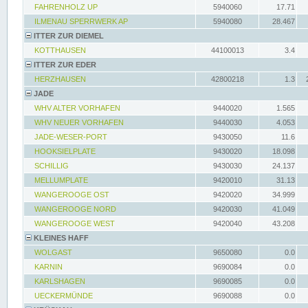
FAHRENHOLZ UP
5940060
17.71
ILMENAU SPERRWERK AP
5940080
28.467
ITTER ZUR DIEMEL
KOTTHAUSEN
44100013
3.4
ITTER ZUR EDER
HERZHAUSEN
42800218
1.3
JADE
WHV ALTER VORHAFEN
9440020
1.565
WHV NEUER VORHAFEN
9440030
4.053
JADE-WESER-PORT
9430050
11.6
HOOKSIELPLATE
9430020
18.098
SCHILLIG
9430030
24.137
MELLUMPLATE
9420010
31.13
WANGEROOGE OST
9420020
34.999
WANGEROOGE NORD
9420030
41.049
WANGEROOGE WEST
9420040
43.208
KLEINES HAFF
WOLGAST
9650080
0.0
KARNIN
9690084
0.0
KARLSHAGEN
9690085
0.0
UECKERMÜNDE
9690088
0.0