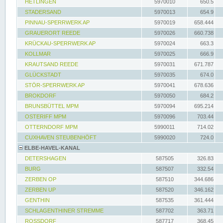
HETLINGEN
5970010
650.5
STADERSAND
5970013
654.9
PINNAU-SPERRWERK AP
5970019
658.444
GRAUERORT REEDE
5970026
660.738
KRÜCKAU-SPERRWERK AP
5970024
663.3
KOLLMAR
5970025
666.9
KRAUTSAND REEDE
5970031
671.787
GLÜCKSTADT
5970035
674.0
STÖR-SPERRWERK AP
5970041
678.636
BROKDORF
5970050
684.2
BRUNSBÜTTEL MPM
5970094
695.214
OSTERIFF MPM
5970096
703.44
OTTERNDORF MPM
5990011
714.02
CUXHAVEN STEUBENHÖFT
5990020
724.0
ELBE-HAVEL-KANAL
DETERSHAGEN
587505
326.83
BURG
587507
332.54
ZERBEN OP
587510
344.686
ZERBEN UP
587520
346.162
GENTHIN
587535
361.444
SCHLAGENTHINER STREMME
587702
363.71
ROSSDORF
587717
368.45