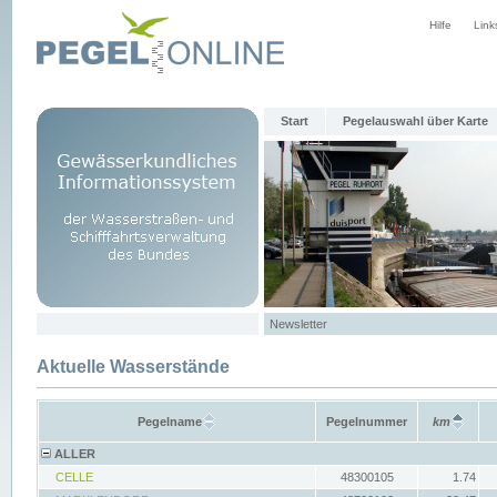
Hilfe
Link
Start
Pegelauswahl über Karte
Newsletter
Aktuelle Wasserstände
Pegelname
Pegelnummer
km
ALLER
CELLE
48300105
1.74