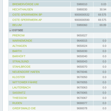
BREMERVÖRDE UW
5980010
0.03
HECHTHAUSEN
5980030
30.94
OSTE-SPERRWERK BP
9000000532
69.575
OSTE-SPERRWERK AP
9000000590
69.575
BELUM
5980060
69.89
OSTSEE
PREROW
9650027
WARNEMÜNDE
9640015
0.0
ALTHAGEN
9650024
0.0
BARTH
9650030
0.0
BARHÖFT
9650040
0.0
STRALSUND
9650043
0.0
STAHLBRODE
9650070
0.0
NEUENDORF HAFEN
9670046
0.0
KLOSTER
9670050
0.0
WITTOWER FÄHRE
9670055
0.0
LAUTERBACH
9670063
0.0
SASSNITZ
9670065
0.0
THIESSOW
9670067
0.0
RUDEN
9690077
0.0
GREIFSWALD OIE
9690078
0.0