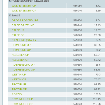
RÜDERSDORFER GEWÄSSER
WOLTERSDORF UP
586050
3.71
WOLTERSDORF OP
586040
3.89
SAALE
GROSS ROSENBURG
570950
9.64
CALBE GRIZEHNE
570940
17.43
CALBE UP
570930
19.67
CALBE OP
570920
20.08
NIENBURG (SAALE)
579100
27.9
BERNBURG UP
570910
36.05
BERNBURG OP
570900
36.2
ALSLEBEN UP
570880
50.24
ALSLEBEN OP
570870
50.42
ROTHENBURG UP
570860
58.6
ROTHENBURG OP
570850
58.78
WETTIN UP
570840
70.3
WETTIN OP
570830
70.47
TROTHA UP
570810
89.15
TROTHA OP
570800
89.22
RÖPZIG
570710
101.9
RISCHMÜHLE UP
570630
115.19
RISCHMÜHLE OP
570620
115.26