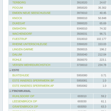
TERBORG
3910020
24.67
POGUM
3950020
35.302
EMDEN NEUE SEESCHLEUSE
3970010
40.45
KNOCK
3990010
50.848
DUKEGAT
3990020
65.69
EMSHÖRN
9340010
74.32
WACHENDORF
3500031
96.71
FUESTRUP
3310010
102.177
RHEINE UNTERSCHLEUSE
3390020
153.03
LINGEN-DARME
3500015
196.2
DALUM
3550040
212.04
RÜHLE
3500070
223.1
VERSEN WEHRDURCHSTICH
3730010
234.78
ESTE
BUXTEHUDE
5950080
0.71
ESTE INNERES SPERRWERK BP
5950081
1.0
ESTE INNERES SPERRWERK AP
5950082
1.0
FINOWKANAL
RUHLSDORF OP
693010
59.2
LEESENBRÜCK OP
693030
61.1
GRAFENBRÜCK OP
693050
63.3