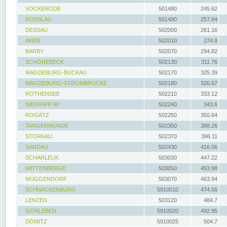
VOCKERODE
501480
245.62
ROSSLAU
501490
257.84
DESSAU
502000
261.16
AKEN
502010
274.8
BARBY
502070
294.82
SCHÖNEBECK
502130
311.76
MAGDEBURG-BUCKAU
502170
325.39
MAGDEBURG-STROMBRÜCKE
502180
326.67
ROTHENSEE
502210
333.12
NIEGRIPP AP
502240
343.6
ROGÄTZ
502250
350.64
TANGERMÜNDE
502350
388.26
STORKAU
502370
396.11
SANDAU
502430
416.06
SCHARLEUK
503030
447.22
WITTENBERGE
503050
453.98
MÜGGENDORF
503070
463.94
SCHNACKENBURG
5910010
474.56
LENZEN
503120
484.7
GORLEBEN
5910020
492.95
DÖMITZ
5910025
504.7