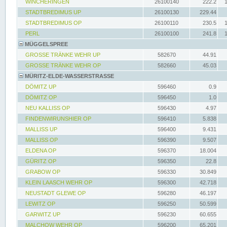
WINCHERINGEN
26100140
222.2
STADTBREDIMUS UP
26100130
229.44
STADTBREDIMUS OP
26100110
230.5
PERL
26100100
241.8
MÜGGELSPREE
GROSSE TRÄNKE WEHR UP
582670
44.91
GROSSE TRÄNKE WEHR OP
582660
45.03
MÜRITZ-ELDE-WASSERSTRASSE
DÖMITZ UP
596460
0.9
DÖMITZ OP
596450
1.0
NEU KALLISS OP
596430
4.97
FINDENWIRUNSHIER OP
596410
5.838
MALLISS UP
596400
9.431
MALLISS OP
596390
9.507
ELDENA OP
596370
18.004
GÜRITZ OP
596350
22.8
GRABOW OP
596330
30.849
KLEIN LAASCH WEHR OP
596300
42.718
NEUSTADT GLEWE OP
596280
46.197
LEWITZ OP
596250
50.599
GARWITZ UP
596230
60.655
MALCHOW WEHR OP
596200
65.201