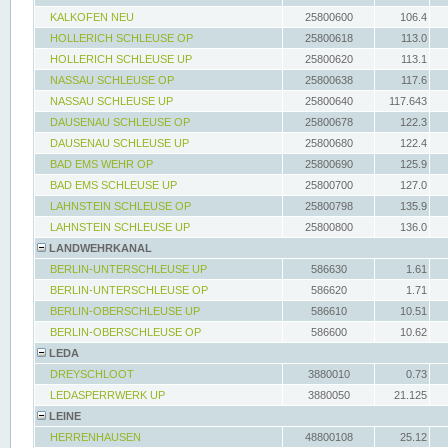
KALKOFEN NEU
25800600
106.4
HOLLERICH SCHLEUSE OP
25800618
113.0
HOLLERICH SCHLEUSE UP
25800620
113.1
NASSAU SCHLEUSE OP
25800638
117.6
NASSAU SCHLEUSE UP
25800640
117.643
DAUSENAU SCHLEUSE OP
25800678
122.3
DAUSENAU SCHLEUSE UP
25800680
122.4
BAD EMS WEHR OP
25800690
125.9
BAD EMS SCHLEUSE UP
25800700
127.0
LAHNSTEIN SCHLEUSE OP
25800798
135.9
LAHNSTEIN SCHLEUSE UP
25800800
136.0
LANDWEHRKANAL
BERLIN-UNTERSCHLEUSE UP
586630
1.61
BERLIN-UNTERSCHLEUSE OP
586620
1.71
BERLIN-OBERSCHLEUSE UP
586610
10.51
BERLIN-OBERSCHLEUSE OP
586600
10.62
LEDA
DREYSCHLOOT
3880010
0.73
LEDASPERRWERK UP
3880050
21.125
LEINE
HERRENHAUSEN
48800108
25.12