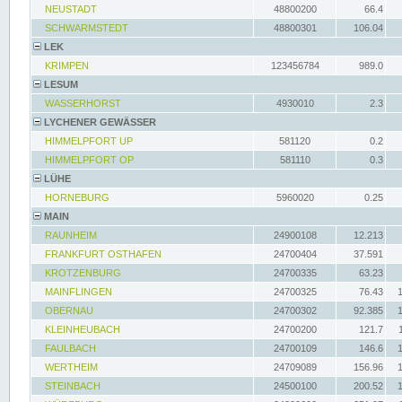
NEUSTADT
48800200
66.4
SCHWARMSTEDT
48800301
106.04
LEK
KRIMPEN
123456784
989.0
LESUM
WASSERHORST
4930010
2.3
LYCHENER GEWÄSSER
HIMMELPFORT UP
581120
0.2
HIMMELPFORT OP
581110
0.3
LÜHE
HORNEBURG
5960020
0.25
MAIN
RAUNHEIM
24900108
12.213
FRANKFURT OSTHAFEN
24700404
37.591
KROTZENBURG
24700335
63.23
MAINFLINGEN
24700325
76.43
OBERNAU
24700302
92.385
KLEINHEUBACH
24700200
121.7
FAULBACH
24700109
146.6
WERTHEIM
24709089
156.96
STEINBACH
24500100
200.52