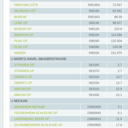
PARCHIM GÜTE
5961801
72.567
NEUBURG OP
596160
83.362
BUROW
5961601
88.39
LÜBZ OP
596140
98.977
BOBZIN OP
596120
103.8
BARKOW OP
596100
114.086
PLAU UP
596090
120.004
PLAU OP
596080
120.08
WAREN
596030
151.975
MÜRITZ-HAVEL-WASSERSTRASSE
STRASEN OP
581060
2.7
STRASEN UP
581070
2.7
DIEMITZ OP
581020
13.7
DIEMITZ UP
581030
13.7
MIROW UP
581010
22.9
MIROW OP
581000
23.1
NECKAR
MANNHEIM NECKAR
23800900
3.1
FEUDENHEIM SCHLEUSE UP
23800840
6.1
LADENBURG WEHR UP
23800820
11.9
SCHWABENHEIM SCHLEUSE UP
23800800
17.6