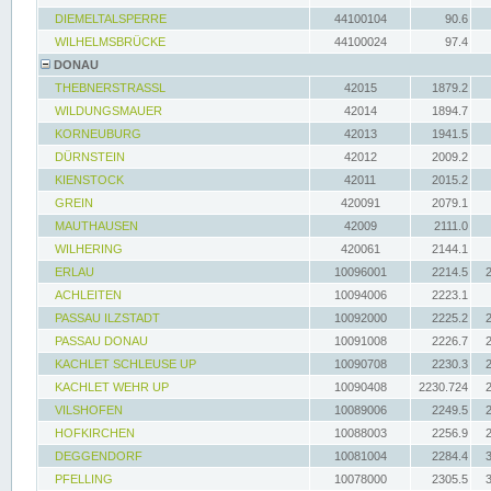
DIEMELTALSPERRE
44100104
90.6
WILHELMSBRÜCKE
44100024
97.4
DONAU
THEBNERSTRASSL
42015
1879.2
WILDUNGSMAUER
42014
1894.7
KORNEUBURG
42013
1941.5
DÜRNSTEIN
42012
2009.2
KIENSTOCK
42011
2015.2
GREIN
420091
2079.1
MAUTHAUSEN
42009
2111.0
WILHERING
420061
2144.1
ERLAU
10096001
2214.5
ACHLEITEN
10094006
2223.1
PASSAU ILZSTADT
10092000
2225.2
PASSAU DONAU
10091008
2226.7
KACHLET SCHLEUSE UP
10090708
2230.3
KACHLET WEHR UP
10090408
2230.724
VILSHOFEN
10089006
2249.5
HOFKIRCHEN
10088003
2256.9
DEGGENDORF
10081004
2284.4
PFELLING
10078000
2305.5