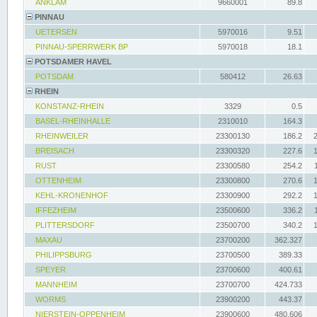
ANKLAM
9660001
89.8
PINNAU
UETERSEN
5970016
9.51
PINNAU-SPERRWERK BP
5970018
18.1
POTSDAMER HAVEL
POTSDAM
580412
26.63
RHEIN
KONSTANZ-RHEIN
3329
0.5
BASEL-RHEINHALLE
2310010
164.3
RHEINWEILER
23300130
186.2
BREISACH
23300320
227.6
RUST
23300580
254.2
OTTENHEIM
23300800
270.6
KEHL-KRONENHOF
23300900
292.2
IFFEZHEIM
23500600
336.2
PLITTERSDORF
23500700
340.2
MAXAU
23700200
362.327
PHILIPPSBURG
23700500
389.33
SPEYER
23700600
400.61
MANNHEIM
23700700
424.733
WORMS
23900200
443.37
NIERSTEIN-OPPENHEIM
23900600
480.606