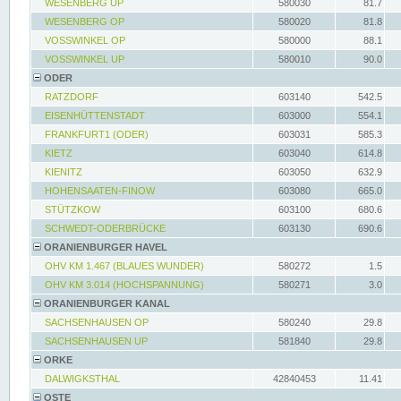
WESENBERG UP
580030
81.7
WESENBERG OP
580020
81.8
VOSSWINKEL OP
580000
88.1
VOSSWINKEL UP
580010
90.0
ODER
RATZDORF
603140
542.5
EISENHÜTTENSTADT
603000
554.1
FRANKFURT1 (ODER)
603031
585.3
KIETZ
603040
614.8
KIENITZ
603050
632.9
HOHENSAATEN-FINOW
603080
665.0
STÜTZKOW
603100
680.6
SCHWEDT-ODERBRÜCKE
603130
690.6
ORANIENBURGER HAVEL
OHV KM 1.467 (BLAUES WUNDER)
580272
1.5
OHV KM 3.014 (HOCHSPANNUNG)
580271
3.0
ORANIENBURGER KANAL
SACHSENHAUSEN OP
580240
29.8
SACHSENHAUSEN UP
581840
29.8
ORKE
DALWIGKSTHAL
42840453
11.41
OSTE