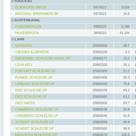
KRÜCKAU
ELMSHORN HAFEN
5970022
0.028
KRÜCKAU-SPERRWERK BP
5970023
10.5
KÜSTENKANAL
HUNDSMÜHLEN
4960020
5.188
HILKENBROOK
3800010
41.194
LAHN
MARBURG
25830056
-38.7
GIESSEN KLÄRWERK
25800100
-3.2
NIEDERBIEL SCHLEUSE KANAL OP
25800177
19.3
LEUN NEU
25800200
25.1
FÜRFURT SCHLEUSE UP
25800300
51.2
RUNKEL SCHLEUSE UP
25800400
65.3
LIMBURG SCHLEUSE UP
25800440
76.6
DIEZ SCHLEUSE OP
25800478
83.2
DIEZ SCHLEUSE UP
25800480
83.2
DIEZ HAFEN
25800500
83.7
CRAMBERG SCHLEUSE OP
25800538
91.8
CRAMBERG SCHLEUSE UP
25800540
91.8
SCHEIDT SCHLEUSE OP
25800558
96.8
SCHEIDT SCHLEUSE UP
25800560
96.8
KALKOFEN SCHLEUSE OP
25800578
105.6