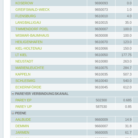
KOSEROW
9690093
0.0
GREIFSWALD-WIECK
9650073
1.0
FLENSBURG
9610010
4.0
LANGBALLIGAU
9610015
35.0
TIMMENDORF POEL
9630007
100.0
WISMAR-BAUMHAUS
9630008
100.0
HEILIGENHAFEN
9610070
123.0
KIEL-HOLTENAU
9610066
150.0
LT KIEL
9610050
177.75
NEUSTADT
9610080
263.0
MARIENLEUCHTE
9610075
284.7
KAPPELN
9610035
507.3
SCHLESWIG
9610040
540.0
ECKERNFÖRDE
9610045
612.0
PAREYER VERBINDUNGSKANAL
PAREY EP
502300
0.685
PAREY UP
587530
0.85
PEENE
AALBUDE
9660009
14.9
DEMMIN
9660007
31.8
JARMEN
9660005
61.7