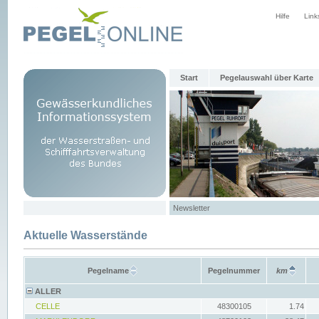
Hilfe
Link
Start
Pegelauswahl über Karte
Newsletter
Aktuelle Wasserstände
Pegelname
Pegelnummer
km
ALLER
CELLE
48300105
1.74