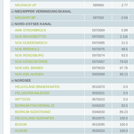
NEUHAUS UP
585860
2.77
NIEGRIPPER VERBINDUNGSKANAL
NIEGRIPP BP
587500
0.59
NORD-OSTSEE-KANAL
AWK STROHBRÜCK
5970069
0.89
NOK BRUNSBÜTTEL
5970091
2.116
NOK DÜKERSWISCH
5970085
21.5
NOK BREIHOLZ
5970075
48.5
NOK RENDSBURG
5970074
63.5
NOK KÖNIGSFÖRDE
5970067
79.63
NOK KIEL BINNEN
5979020
97.76
NOK KIEL AUSSEN
5650068
98.13
NORDSEE
HELGOLAND BINNENHAFEN
9510070
0.0
PELLWORM ANLEGER
9550021
0.0
WITTDÜN
9570010
0.0
BORKUM FISCHERBALJE
9340020
83.5
BORKUM SÜDSTRAND
9340030
89.23
HELGOLAND SÜDHAFEN
9510075
100.0
BÜSUM
9510095
100.0
HUSUM
9530020
100.0