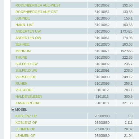
RODENBERGER AUE-WEST
31010052
132.68
RODENBERGER AUE-OST
31010051
133.55
LOHNDE
31010050
150.1
HANN. LIST
31010062
163.56
ANDERTEN UW
31010060
173.425
ANDERTEN OW
31010061
174.96
SEHNDE
31010070
183.58
MEHRUM
31010071
192.556
THUNE
31010080
222.85
SÜLFELD OW
31010092
235.7
SÜLFELD UW
31010091
238.0
VORSFELDE
31010090
249.12
RÜHEN
31010093
256.1
VELSDORF
3101012
283.1
HALDENSLEBEN
3101013
300.9
KANALBRÜCKE
3101018
321.33
MOSEL
KOBLENZ UP
26900900
1.9
KOBLENZ OP
26900880
2.111
LEHMEN UP
26900700
20.37
LEHMEN OP
26900680
21.04