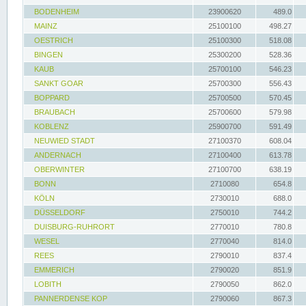
BODENHEIM
23900620
489.0
MAINZ
25100100
498.27
OESTRICH
25100300
518.08
BINGEN
25300200
528.36
KAUB
25700100
546.23
SANKT GOAR
25700300
556.43
BOPPARD
25700500
570.45
BRAUBACH
25700600
579.98
KOBLENZ
25900700
591.49
NEUWIED STADT
27100370
608.04
ANDERNACH
27100400
613.78
OBERWINTER
27100700
638.19
BONN
2710080
654.8
KÖLN
2730010
688.0
DÜSSELDORF
2750010
744.2
DUISBURG-RUHRORT
2770010
780.8
WESEL
2770040
814.0
REES
2790010
837.4
EMMERICH
2790020
851.9
LOBITH
2790050
862.0
PANNERDENSE KOP
2790060
867.3