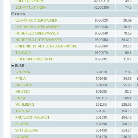
EDERTALSPERRE
42800310
49.2
SCHMITTLOTHEIM
42800309
74.5
EIDER
LEXFÄHRE OBERWASSER
9520020
26.09
LEXFÄHRE UNTERWASSER
9520030
26.09
NORDFELD OBERWASSER
9520040
78.19
NORDFELD UNTERWASSER
9520050
78.312
FRIEDRICHSTADT STRASSENBRÜCKE
9520060
83.14
TÖNNING
9520070
99.8
EIDER-SPERRWERK BP
9520081
110.1
ELBE
SCHÖNA
501010
2.05
PIRNA
501040
34.67
DRESDEN
501060
55.63
MEISSEN
501080
82.2
RIESA
501110
108.4
MÜHLBERG
501160
128.02
TORGAU
501261
154.15
PRETZSCH-MAUKEN
501330
184.45
ELSTER
501390
200.15
WITTENBERG
501420
214.14
COSWIG
501470
236.31