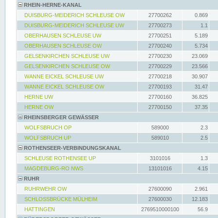
RHEIN-HERNE-KANAL
DUISBURG-MEIDERICH SCHLEUSE OW
27700262
0.869
DUISBURG-MEIDERICH SCHLEUSE UW
27700273
1.1
OBERHAUSEN SCHLEUSE UW
27700251
5.189
OBERHAUSEN SCHLEUSE OW
27700240
5.734
GELSENKIRCHEN SCHLEUSE UW
27700230
23.069
GELSENKIRCHEN SCHLEUSE OW
27700229
23.566
WANNE EICKEL SCHLEUSE UW
27700218
30.907
WANNE EICKEL SCHLEUSE OW
27700193
31.47
HERNE UW
27700160
36.825
HERNE OW
27700150
37.35
RHEINSBERGER GEWÄSSER
WOLFSBRUCH OP
589000
2.3
WOLFSBRUCH UP
589010
2.5
ROTHENSEER-VERBINDUNGSKANAL
SCHLEUSE ROTHENSEE UP
3101016
1.3
MAGDEBURG-RO NWS
13101016
4.15
RUHR
RUHRWEHR OW
27600090
2.961
SCHLOSSBRÜCKE MÜLHEIM
27600030
12.183
HATTINGEN
2769510000100
56.9