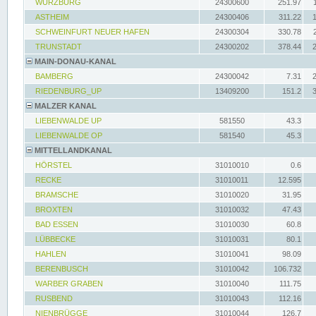
WÜRZBURG
24300600
251.97
ASTHEIM
24300406
311.22
SCHWEINFURT NEUER HAFEN
24300304
330.78
TRUNSTADT
24300202
378.44
MAIN-DONAU-KANAL
BAMBERG
24300042
7.31
RIEDENBURG_UP
13409200
151.2
MALZER KANAL
LIEBENWALDE UP
581550
43.3
LIEBENWALDE OP
581540
45.3
MITTELLANDKANAL
HÖRSTEL
31010010
0.6
RECKE
31010011
12.595
BRAMSCHE
31010020
31.95
BROXTEN
31010032
47.43
BAD ESSEN
31010030
60.8
LÜBBECKE
31010031
80.1
HAHLEN
31010041
98.09
BERENBUSCH
31010042
106.732
WARBER GRABEN
31010040
111.75
RUSBEND
31010043
112.16
NIENBRÜGGE
31010044
126.7