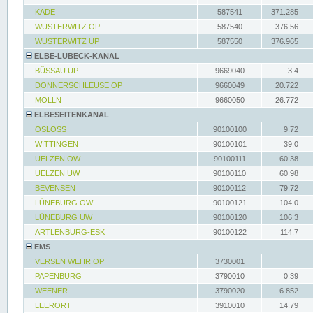
KADE
587541
371.285
WUSTERWITZ OP
587540
376.56
WUSTERWITZ UP
587550
376.965
ELBE-LÜBECK-KANAL
BÜSSAU UP
9669040
3.4
DONNERSCHLEUSE OP
9660049
20.722
MÖLLN
9660050
26.772
ELBESEITENKANAL
OSLOSS
90100100
9.72
WITTINGEN
90100101
39.0
UELZEN OW
90100111
60.38
UELZEN UW
90100110
60.98
BEVENSEN
90100112
79.72
LÜNEBURG OW
90100121
104.0
LÜNEBURG UW
90100120
106.3
ARTLENBURG-ESK
90100122
114.7
EMS
VERSEN WEHR OP
3730001
PAPENBURG
3790010
0.39
WEENER
3790020
6.852
LEERORT
3910010
14.79