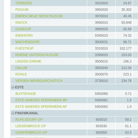
TERBORG
3910020
24.67
POGUM
3950020
35.302
EMDEN NEUE SEESCHLEUSE
3970010
40.45
KNOCK
3990010
50.848
DUKEGAT
3990020
65.69
EMSHÖRN
9340010
74.32
WACHENDORF
3500031
96.71
FUESTRUP
3310010
102.177
RHEINE UNTERSCHLEUSE
3390020
153.03
LINGEN-DARME
3500015
196.2
DALUM
3550040
212.04
RÜHLE
3500070
223.1
VERSEN WEHRDURCHSTICH
3730010
234.78
ESTE
BUXTEHUDE
5950080
0.71
ESTE INNERES SPERRWERK BP
5950081
1.0
ESTE INNERES SPERRWERK AP
5950082
1.0
FINOWKANAL
RUHLSDORF OP
693010
59.2
LEESENBRÜCK OP
693030
61.1
GRAFENBRÜCK OP
693050
63.3