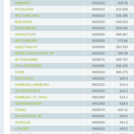
DAMNATZ
5910030
509.35
HITZACKER
5920010
522.639
NEU DARCHAU
5930010
536.385
BLECKEDE
5930020
549.633
BOIZENBURG
5930033
558.534
HOHNSTORF
5930040
568.987
ARTLENBURG
5930050
573.86
GEESTHACHT
5930060
583.393
WEHR GEESTHACHT UP
5930062
585.99
ALTENGAMME
5930070
588.787
ZOLLENSPIEKER
5930090
598.159
OVER
5950010
605.273
BUNTHAUS
5952020
609.9
HAMBURG-HARBURG
5952025
615.0
SCHÖPFSTELLE
5952030
615.3
HAMBURG ST. PAULI
5952050
623.1
SEEMANNSHÖFT
5952060
628.9
CRANZ
5950070
634.42
BLANKENESE UF
5952065
635.0
SCHULAU
5950090
641.0
LÜHORT
5960010
645.5