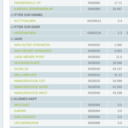
FAHRENHOLZ UP
5940060
17.71
ILMENAU SPERRWERK AP
5940080
28.467
ITTER ZUR DIEMEL
KOTTHAUSEN
44100013
3.4
ITTER ZUR EDER
HERZHAUSEN
42800218
1.3
JADE
WHV ALTER VORHAFEN
9440020
1.565
WHV NEUER VORHAFEN
9440030
4.053
JADE-WESER-PORT
9430050
11.6
HOOKSIELPLATE
9430020
18.098
SCHILLIG
9430030
24.137
MELLUMPLATE
9420010
31.13
WANGEROOGE OST
9420020
34.999
WANGEROOGE NORD
9420030
41.049
WANGEROOGE WEST
9420040
43.208
KLEINES HAFF
WOLGAST
9650080
0.0
KARNIN
9690084
0.0
KARLSHAGEN
9690085
0.0
UECKERMÜNDE
9690088
0.0