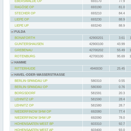
EBERSWALDE OP
693170
77.9
RAGÖSE OP
693190
81.0
STECHER OP
693210
84.4
LIEPE OP
693230
88.9
LIEPE UP
693240
88.9
FULDA
BONAFORTH
42900201
3.61
GUNTERSHAUSEN
42900100
43.99
GREBENAU
42700202
55.49
ROTENBURG
42700100
95.69
HAMME
RITTERHUDE
4940030
25.45
HAVEL-ODER-WASSERSTRASSE
BERLIN-SPANDAU UP
580310
0.55
BERLIN-SPANDAU OP
580300
0.76
BORGSDORF
581591
20.3
LEHNITZ UP
581590
28.4
LEHNITZ OP
581580
28.7
NIEDERFINOW SHW OP
692080
77.4
NIEDERFINOW SHW UP
692090
78.0
HOHENSAATEN WEST BP
603310
92.7
HOHENSAATEN WEST AP
603400
93.0