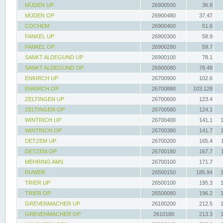
MÜDEN UP
26900500
36.8
MÜDEN OP
26900480
37.47
COCHEM
26900400
51.6
FANKEL UP
26900300
58.9
FANKEL OP
26900280
59.7
SANKT ALDEGUND UP
26900100
78.1
SANKT ALDEGUND OP
26900080
78.48
ENKIRCH UP
26700900
102.6
ENKIRCH OP
26700880
103.128
ZELTINGEN UP
26700600
123.4
ZELTINGEN OP
26700580
124.1
WINTRICH UP
26700400
141.1
WINTRICH OP
26700380
141.7
DETZEM UP
26700200
165.4
DETZEM OP
26700180
167.7
MEHRING AMS
26700100
171.7
RUWER
26500150
185.94
TRIER UP
26500100
195.3
TRIER OP
26500080
196.2
GREVENMACHER UP
26100200
212.5
GREVENMACHER OP
2610180
213.3