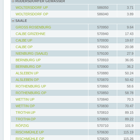
RÜDERSDORFER GEWÄSSER
WOLTERSDORF UP
586050
3.71
WOLTERSDORF OP
586040
3.89
SAALE
GROSS ROSENBURG
570950
9.64
CALBE GRIZEHNE
570940
17.43
CALBE UP
570930
19.67
CALBE OP
570920
20.08
NIENBURG (SAALE)
579100
27.9
BERNBURG UP
570910
36.05
BERNBURG OP
570900
36.2
ALSLEBEN UP
570880
50.24
ALSLEBEN OP
570870
50.42
ROTHENBURG UP
570860
58.6
ROTHENBURG OP
570850
58.78
WETTIN UP
570840
70.3
WETTIN OP
570830
70.47
TROTHA UP
570810
89.15
TROTHA OP
570800
89.22
RÖPZIG
570710
101.9
RISCHMÜHLE UP
570630
115.19
RISCHMÜHLE OP
570620
115.26