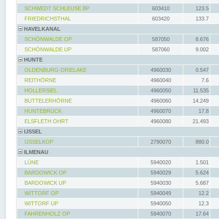
SCHWEDT SCHLEUSE BP
603410
123.5
FRIEDRICHSTHAL
603420
133.7
HAVELKANAL
SCHÖNWALDE OP
587050
8.676
SCHÖNWALDE UP
587060
9.002
HUNTE
OLDENBURG-DRIELAKE
4960030
0.547
REITHÖRNE
4960040
7.6
HOLLERSIEL
4960050
11.535
BUTTELERHÖRNE
4960060
14.249
HUNTEBRÜCK
4960070
17.8
ELSFLETH OHRT
4960080
21.493
IJSSEL
IJSSELKOP
2790070
880.0
ILMENAU
LÜNE
5940020
1.501
BARDOWICK OP
5940029
5.624
BARDOWICK UP
5940030
5.687
WITTORF OP
5940049
12.2
WITTORF UP
5940050
12.3
FAHRENHOLZ OP
5940070
17.64