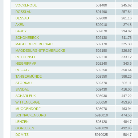
VOCKERODE
501480
245.62
ROSSLAU
501490
257.84
DESSAU
502000
261.16
AKEN
502010
274.8
BARBY
502070
294.82
SCHÖNEBECK
502130
311.76
MAGDEBURG-BUCKAU
502170
325.39
MAGDEBURG-STROMBRÜCKE
502180
326.67
ROTHENSEE
502210
333.12
NIEGRIPP AP
502240
343.6
ROGÄTZ
502250
350.64
TANGERMÜNDE
502350
388.26
STORKAU
502370
396.11
SANDAU
502430
416.06
SCHARLEUK
503030
447.22
WITTENBERGE
503050
453.98
MÜGGENDORF
503070
463.94
SCHNACKENBURG
5910010
474.56
LENZEN
503120
484.7
GORLEBEN
5910020
492.95
DÖMITZ
5910025
504.7