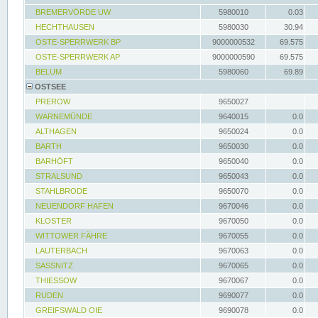
BREMERVÖRDE UW
5980010
0.03
HECHTHAUSEN
5980030
30.94
OSTE-SPERRWERK BP
9000000532
69.575
OSTE-SPERRWERK AP
9000000590
69.575
BELUM
5980060
69.89
OSTSEE
PREROW
9650027
WARNEMÜNDE
9640015
0.0
ALTHAGEN
9650024
0.0
BARTH
9650030
0.0
BARHÖFT
9650040
0.0
STRALSUND
9650043
0.0
STAHLBRODE
9650070
0.0
NEUENDORF HAFEN
9670046
0.0
KLOSTER
9670050
0.0
WITTOWER FÄHRE
9670055
0.0
LAUTERBACH
9670063
0.0
SASSNITZ
9670065
0.0
THIESSOW
9670067
0.0
RUDEN
9690077
0.0
GREIFSWALD OIE
9690078
0.0