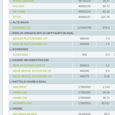
MARKLENDORF
48700103
38.47
AHLDEN
48900102
58.71
RETHEM
48900204
82.32
EITZE
48900237
107.75
ALTE MAAS
DORDRECHT
123456785
975.0
BERLIN-SPANDAUER-SCHIFFFAHRTSKANAL
BERLIN-PLÖTZENSEE OP
586640
7.4
BERLIN-PLÖTZENSEE UP
586650
7.5
BODENSEE
KONSTANZ
906
0.0
DAHME-WASSERSTRASSE
BERLIN-SCHMÖCKWITZ
586810
0.3
NEUE MÜHLE SCHLEUSE UP
586280
9.4
NEUE MÜHLE SCHLEUSE OP
586270
9.56
DATTELN-HAMM-KANAL
WALTROP
27800090
2.144
HAMM UW
27800080
36.59
HAMM OW
27800060
38.72
WERRIES OW
27800050
40.611
DIEMEL
HELMINGHAUSEN
44100206
90.0