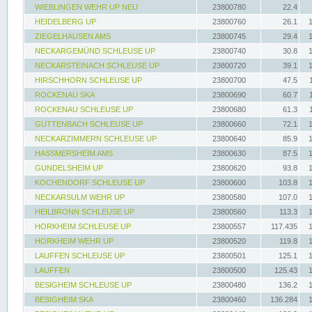
WIEBLINGEN WEHR UP NEU
23800780
22.4
HEIDELBERG UP
23800760
26.1
ZIEGELHAUSEN AMS
23800745
29.4
NECKARGEMÜND SCHLEUSE UP
23800740
30.8
NECKARSTEINACH SCHLEUSE UP
23800720
39.1
HIRSCHHORN SCHLEUSE UP
23800700
47.5
ROCKENAU SKA
23800690
60.7
ROCKENAU SCHLEUSE UP
23800680
61.3
GUTTENBACH SCHLEUSE UP
23800660
72.1
NECKARZIMMERN SCHLEUSE UP
23800640
85.9
HASSMERSHEIM AMS
23800630
87.5
GUNDELSHEIM UP
23800620
93.8
KOCHENDORF SCHLEUSE UP
23800600
103.8
NECKARSULM WEHR UP
23800580
107.0
HEILBRONN SCHLEUSE UP
23800560
113.3
HORKHEIM SCHLEUSE UP
23800557
117.435
HORKHEIM WEHR UP
23800520
119.8
LAUFFEN SCHLEUSE UP
23800501
125.1
LAUFFEN
23800500
125.43
BESIGHEIM SCHLEUSE UP
23800480
136.2
BESIGHEIM SKA
23800460
136.284