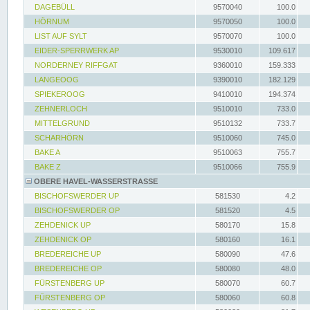
DAGEBÜLL
9570040
100.0
HÖRNUM
9570050
100.0
LIST AUF SYLT
9570070
100.0
EIDER-SPERRWERK AP
9530010
109.617
NORDERNEY RIFFGAT
9360010
159.333
LANGEOOG
9390010
182.129
SPIEKEROOG
9410010
194.374
ZEHNERLOCH
9510010
733.0
MITTELGRUND
9510132
733.7
SCHARHÖRN
9510060
745.0
BAKE A
9510063
755.7
BAKE Z
9510066
755.9
OBERE HAVEL-WASSERSTRASSE
BISCHOFSWERDER UP
581530
4.2
BISCHOFSWERDER OP
581520
4.5
ZEHDENICK UP
580170
15.8
ZEHDENICK OP
580160
16.1
BREDEREICHE UP
580090
47.6
BREDEREICHE OP
580080
48.0
FÜRSTENBERG UP
580070
60.7
FÜRSTENBERG OP
580060
60.8