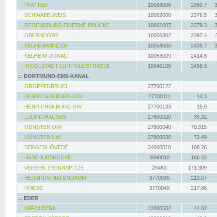
PFATTER
10068006
2350.7
SCHWABELWEIS
10062000
2376.5
REGENSBURG EISERNE BRÜCKE
10061007
2379.3
OBERNDORF
10056302
2397.4
KELHEIMWINZER
10054500
2409.7
KELHEIM DONAU
10053009
2414.8
INGOLSTADT LUITPOLDSTRASSE
10046105
2458.3
DORTMUND-EMS-KANAL
GROPPENBRUCH
27700122
HENRICHENBURG OW
27700111
14.3
HENRICHENBURG UW
27700133
15.9
LÜDINGHAUSEN
27800020
39.32
MÜNSTER OW
27800040
70.315
MÜNSTER UW
27800030
72.49
BERGESHÖVEDE
34000010
108.26
HASEHUBBRÜCKE
3690010
166.42
VERSEN TRENNSPITZE
25463
171.309
HERBRUM HAFENDAMM
3770030
213.07
RHEDE
3770040
217.86
EDER
AFFOLDERN
42800502
44.02