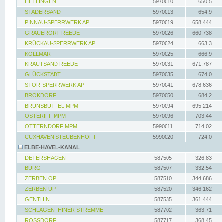
HETLINGEN
5970010
650.5
STADERSAND
5970013
654.9
PINNAU-SPERRWERK AP
5970019
658.444
GRAUERORT REEDE
5970026
660.738
KRÜCKAU-SPERRWERK AP
5970024
663.3
KOLLMAR
5970025
666.9
KRAUTSAND REEDE
5970031
671.787
GLÜCKSTADT
5970035
674.0
STÖR-SPERRWERK AP
5970041
678.636
BROKDORF
5970050
684.2
BRUNSBÜTTEL MPM
5970094
695.214
OSTERIFF MPM
5970096
703.44
OTTERNDORF MPM
5990011
714.02
CUXHAVEN STEUBENHÖFT
5990020
724.0
ELBE-HAVEL-KANAL
DETERSHAGEN
587505
326.83
BURG
587507
332.54
ZERBEN OP
587510
344.686
ZERBEN UP
587520
346.162
GENTHIN
587535
361.444
SCHLAGENTHINER STREMME
587702
363.71
ROSSDORF
587717
368.45