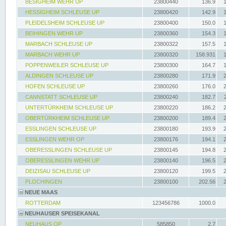
BESIGHEIM WEHR UP
23800440
136.9
HESSIGHEIM SCHLEUSE UP
23800420
142.9
PLEIDELSHEIM SCHLEUSE UP
23800400
150.0
BEIHINGEN WEHR UP
23800360
154.3
MARBACH SCHLEUSE UP
23800322
157.5
MARBACH WEHR UP
23800320
158.931
POPPENWEILER SCHLEUSE UP
23800300
164.7
ALDINGEN SCHLEUSE UP
23800280
171.9
HOFEN SCHLEUSE UP
23800260
176.0
CANNSTATT SCHLEUSE UP
23800240
182.7
UNTERTÜRKHEIM SCHLEUSE UP
23800220
186.2
OBERTÜRKHEIM SCHLEUSE UP
23800200
189.4
ESSLINGEN SCHLEUSE UP
23800180
193.9
ESSLINGEN WEHR OP
23800176
194.1
OBERESSLINGEN SCHLEUSE UP
23800145
194.8
OBERESSLINGEN WEHR UP
23800140
196.5
DEIZISAU SCHLEUSE UP
23800120
199.5
PLOCHINGEN
23800100
202.56
NEUE MAAS
ROTTERDAM
123456786
1000.0
NEUHAUSER SPEISEKANAL
NEUHAUS OP
585850
2.7