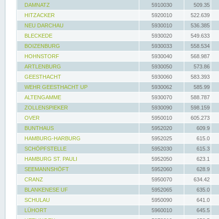
DAMNATZ
5910030
509.35
HITZACKER
5920010
522.639
NEU DARCHAU
5930010
536.385
BLECKEDE
5930020
549.633
BOIZENBURG
5930033
558.534
HOHNSTORF
5930040
568.987
ARTLENBURG
5930050
573.86
GEESTHACHT
5930060
583.393
WEHR GEESTHACHT UP
5930062
585.99
ALTENGAMME
5930070
588.787
ZOLLENSPIEKER
5930090
598.159
OVER
5950010
605.273
BUNTHAUS
5952020
609.9
HAMBURG-HARBURG
5952025
615.0
SCHÖPFSTELLE
5952030
615.3
HAMBURG ST. PAULI
5952050
623.1
SEEMANNSHÖFT
5952060
628.9
CRANZ
5950070
634.42
BLANKENESE UF
5952065
635.0
SCHULAU
5950090
641.0
LÜHORT
5960010
645.5