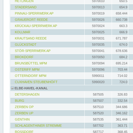
HETLINGEN
5970010
650.5
STADERSAND
5970013
654.9
PINNAU-SPERRWERK AP
5970019
658.444
GRAUERORT REEDE
5970026
660.738
KRÜCKAU-SPERRWERK AP
5970024
663.3
KOLLMAR
5970025
666.9
KRAUTSAND REEDE
5970031
671.787
GLÜCKSTADT
5970035
674.0
STÖR-SPERRWERK AP
5970041
678.636
BROKDORF
5970050
684.2
BRUNSBÜTTEL MPM
5970094
695.214
OSTERIFF MPM
5970096
703.44
OTTERNDORF MPM
5990011
714.02
CUXHAVEN STEUBENHÖFT
5990020
724.0
ELBE-HAVEL-KANAL
DETERSHAGEN
587505
326.83
BURG
587507
332.54
ZERBEN OP
587510
344.686
ZERBEN UP
587520
346.162
GENTHIN
587535
361.444
SCHLAGENTHINER STREMME
587702
363.71
ROSSDORF
587717
368.45