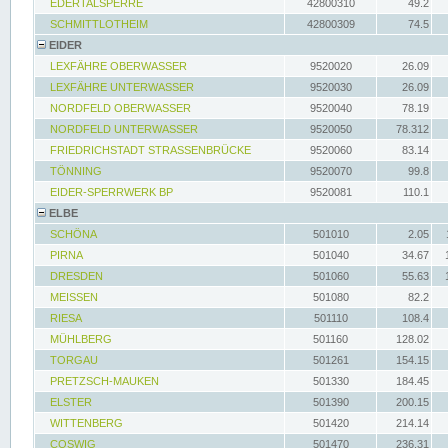
EDERTALSPERRE
42800310
49.2
SCHMITTLOTHEIM
42800309
74.5
EIDER
LEXFÄHRE OBERWASSER
9520020
26.09
LEXFÄHRE UNTERWASSER
9520030
26.09
NORDFELD OBERWASSER
9520040
78.19
NORDFELD UNTERWASSER
9520050
78.312
FRIEDRICHSTADT STRASSENBRÜCKE
9520060
83.14
TÖNNING
9520070
99.8
EIDER-SPERRWERK BP
9520081
110.1
ELBE
SCHÖNA
501010
2.05
PIRNA
501040
34.67
DRESDEN
501060
55.63
MEISSEN
501080
82.2
RIESA
501110
108.4
MÜHLBERG
501160
128.02
TORGAU
501261
154.15
PRETZSCH-MAUKEN
501330
184.45
ELSTER
501390
200.15
WITTENBERG
501420
214.14
COSWIG
501470
236.31