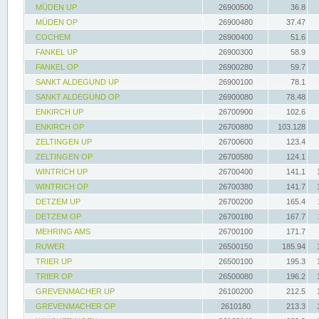
MÜDEN UP
26900500
36.8
MÜDEN OP
26900480
37.47
COCHEM
26900400
51.6
FANKEL UP
26900300
58.9
FANKEL OP
26900280
59.7
SANKT ALDEGUND UP
26900100
78.1
SANKT ALDEGUND OP
26900080
78.48
ENKIRCH UP
26700900
102.6
ENKIRCH OP
26700880
103.128
ZELTINGEN UP
26700600
123.4
ZELTINGEN OP
26700580
124.1
WINTRICH UP
26700400
141.1
WINTRICH OP
26700380
141.7
DETZEM UP
26700200
165.4
DETZEM OP
26700180
167.7
MEHRING AMS
26700100
171.7
RUWER
26500150
185.94
TRIER UP
26500100
195.3
TRIER OP
26500080
196.2
GREVENMACHER UP
26100200
212.5
GREVENMACHER OP
2610180
213.3