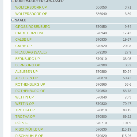
RÜDERSDORFER GEWÄSSER
WOLTERSDORF UP
586050
3.71
WOLTERSDORF OP
586040
3.89
SAALE
GROSS ROSENBURG
570950
9.64
CALBE GRIZEHNE
570940
17.43
CALBE UP
570930
19.67
CALBE OP
570920
20.08
NIENBURG (SAALE)
579100
27.9
BERNBURG UP
570910
36.05
BERNBURG OP
570900
36.2
ALSLEBEN UP
570880
50.24
ALSLEBEN OP
570870
50.42
ROTHENBURG UP
570860
58.6
ROTHENBURG OP
570850
58.78
WETTIN UP
570840
70.3
WETTIN OP
570830
70.47
TROTHA UP
570810
89.15
TROTHA OP
570800
89.22
RÖPZIG
570710
101.9
RISCHMÜHLE UP
570630
115.19
RISCHMÜHLE OP
570620
115.26