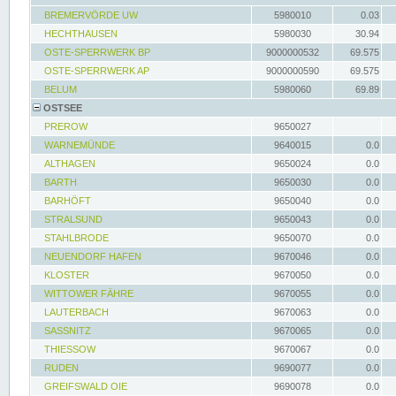
BREMERVÖRDE UW
5980010
0.03
HECHTHAUSEN
5980030
30.94
OSTE-SPERRWERK BP
9000000532
69.575
OSTE-SPERRWERK AP
9000000590
69.575
BELUM
5980060
69.89
OSTSEE
PREROW
9650027
WARNEMÜNDE
9640015
0.0
ALTHAGEN
9650024
0.0
BARTH
9650030
0.0
BARHÖFT
9650040
0.0
STRALSUND
9650043
0.0
STAHLBRODE
9650070
0.0
NEUENDORF HAFEN
9670046
0.0
KLOSTER
9670050
0.0
WITTOWER FÄHRE
9670055
0.0
LAUTERBACH
9670063
0.0
SASSNITZ
9670065
0.0
THIESSOW
9670067
0.0
RUDEN
9690077
0.0
GREIFSWALD OIE
9690078
0.0