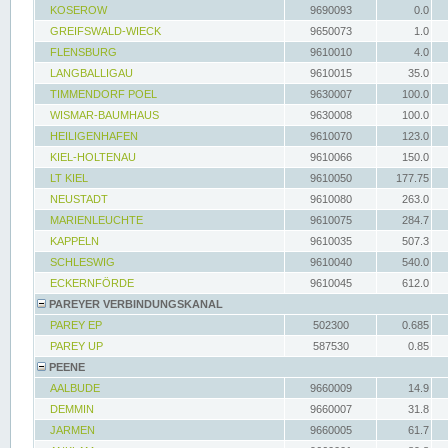
KOSEROW
9690093
0.0
GREIFSWALD-WIECK
9650073
1.0
FLENSBURG
9610010
4.0
LANGBALLIGAU
9610015
35.0
TIMMENDORF POEL
9630007
100.0
WISMAR-BAUMHAUS
9630008
100.0
HEILIGENHAFEN
9610070
123.0
KIEL-HOLTENAU
9610066
150.0
LT KIEL
9610050
177.75
NEUSTADT
9610080
263.0
MARIENLEUCHTE
9610075
284.7
KAPPELN
9610035
507.3
SCHLESWIG
9610040
540.0
ECKERNFÖRDE
9610045
612.0
PAREYER VERBINDUNGSKANAL
PAREY EP
502300
0.685
PAREY UP
587530
0.85
PEENE
AALBUDE
9660009
14.9
DEMMIN
9660007
31.8
JARMEN
9660005
61.7