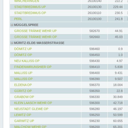
WINCHERINGEN
26100140
222.2
STADTBREDIMUS UP
26100130
229.44
STADTBREDIMUS OP
26100110
230.5
PERL
26100100
241.8
MÜGGELSPREE
GROSSE TRÄNKE WEHR UP
582670
44.91
GROSSE TRÄNKE WEHR OP
582660
45.03
MÜRITZ-ELDE-WASSERSTRASSE
DÖMITZ UP
596460
0.9
DÖMITZ OP
596450
1.0
NEU KALLISS OP
596430
4.97
FINDENWIRUNSHIER OP
596410
5.838
MALLISS UP
596400
9.431
MALLISS OP
596390
9.507
ELDENA OP
596370
18.004
GÜRITZ OP
596350
22.8
GRABOW OP
596330
30.849
KLEIN LAASCH WEHR OP
596300
42.718
NEUSTADT GLEWE OP
596280
46.197
LEWITZ OP
596250
50.599
GARWITZ UP
596230
60.655
MALCHOW WEHR OP
596200
65.201