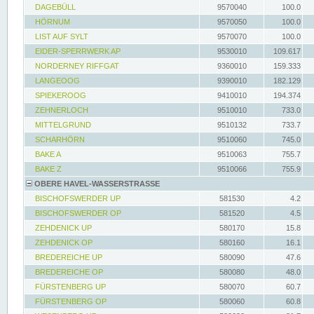
DAGEBÜLL
9570040
100.0
HÖRNUM
9570050
100.0
LIST AUF SYLT
9570070
100.0
EIDER-SPERRWERK AP
9530010
109.617
NORDERNEY RIFFGAT
9360010
159.333
LANGEOOG
9390010
182.129
SPIEKEROOG
9410010
194.374
ZEHNERLOCH
9510010
733.0
MITTELGRUND
9510132
733.7
SCHARHÖRN
9510060
745.0
BAKE A
9510063
755.7
BAKE Z
9510066
755.9
OBERE HAVEL-WASSERSTRASSE
BISCHOFSWERDER UP
581530
4.2
BISCHOFSWERDER OP
581520
4.5
ZEHDENICK UP
580170
15.8
ZEHDENICK OP
580160
16.1
BREDEREICHE UP
580090
47.6
BREDEREICHE OP
580080
48.0
FÜRSTENBERG UP
580070
60.7
FÜRSTENBERG OP
580060
60.8