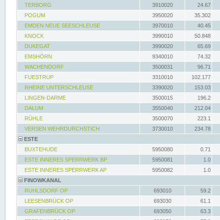
TERBORG
3910020
24.67
POGUM
3950020
35.302
EMDEN NEUE SEESCHLEUSE
3970010
40.45
KNOCK
3990010
50.848
DUKEGAT
3990020
65.69
EMSHÖRN
9340010
74.32
WACHENDORF
3500031
96.71
FUESTRUP
3310010
102.177
RHEINE UNTERSCHLEUSE
3390020
153.03
LINGEN-DARME
3500015
196.2
DALUM
3550040
212.04
RÜHLE
3500070
223.1
VERSEN WEHRDURCHSTICH
3730010
234.78
ESTE
BUXTEHUDE
5950080
0.71
ESTE INNERES SPERRWERK BP
5950081
1.0
ESTE INNERES SPERRWERK AP
5950082
1.0
FINOWKANAL
RUHLSDORF OP
693010
59.2
LEESENBRÜCK OP
693030
61.1
GRAFENBRÜCK OP
693050
63.3