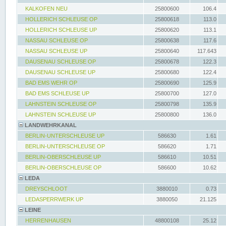
KALKOFEN NEU
25800600
106.4
HOLLERICH SCHLEUSE OP
25800618
113.0
HOLLERICH SCHLEUSE UP
25800620
113.1
NASSAU SCHLEUSE OP
25800638
117.6
NASSAU SCHLEUSE UP
25800640
117.643
DAUSENAU SCHLEUSE OP
25800678
122.3
DAUSENAU SCHLEUSE UP
25800680
122.4
BAD EMS WEHR OP
25800690
125.9
BAD EMS SCHLEUSE UP
25800700
127.0
LAHNSTEIN SCHLEUSE OP
25800798
135.9
LAHNSTEIN SCHLEUSE UP
25800800
136.0
LANDWEHRKANAL
BERLIN-UNTERSCHLEUSE UP
586630
1.61
BERLIN-UNTERSCHLEUSE OP
586620
1.71
BERLIN-OBERSCHLEUSE UP
586610
10.51
BERLIN-OBERSCHLEUSE OP
586600
10.62
LEDA
DREYSCHLOOT
3880010
0.73
LEDASPERRWERK UP
3880050
21.125
LEINE
HERRENHAUSEN
48800108
25.12