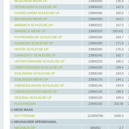
BESIGHEIM WEHR UP
23800440
136.9
HESSIGHEIM SCHLEUSE UP
23800420
142.9
PLEIDELSHEIM SCHLEUSE UP
23800400
150.0
BEIHINGEN WEHR UP
23800360
154.3
MARBACH SCHLEUSE UP
23800322
157.5
MARBACH WEHR UP
23800320
158.931
POPPENWEILER SCHLEUSE UP
23800300
164.7
ALDINGEN SCHLEUSE UP
23800280
171.9
HOFEN SCHLEUSE UP
23800260
176.0
CANNSTATT SCHLEUSE UP
23800240
182.7
UNTERTÜRKHEIM SCHLEUSE UP
23800220
186.2
OBERTÜRKHEIM SCHLEUSE UP
23800200
189.4
ESSLINGEN SCHLEUSE UP
23800180
193.9
ESSLINGEN WEHR OP
23800176
194.1
OBERESSLINGEN SCHLEUSE UP
23800145
194.8
OBERESSLINGEN WEHR UP
23800140
196.5
DEIZISAU SCHLEUSE UP
23800120
199.5
PLOCHINGEN
23800100
202.56
NEUE MAAS
ROTTERDAM
123456786
1000.0
NEUHAUSER SPEISEKANAL
NEUHAUS OP
585850
2.7