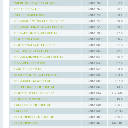
WIEBLINGEN WEHR UP NEU
23800780
22.4
HEIDELBERG UP
23800760
26.1
ZIEGELHAUSEN AMS
23800745
29.4
NECKARGEMÜND SCHLEUSE UP
23800740
30.8
NECKARSTEINACH SCHLEUSE UP
23800720
39.1
HIRSCHHORN SCHLEUSE UP
23800700
47.5
ROCKENAU SKA
23800690
60.7
ROCKENAU SCHLEUSE UP
23800680
61.3
GUTTENBACH SCHLEUSE UP
23800660
72.1
NECKARZIMMERN SCHLEUSE UP
23800640
85.9
HASSMERSHEIM AMS
23800630
87.5
GUNDELSHEIM UP
23800620
93.8
KOCHENDORF SCHLEUSE UP
23800600
103.8
NECKARSULM WEHR UP
23800580
107.0
HEILBRONN SCHLEUSE UP
23800560
113.3
HORKHEIM SCHLEUSE UP
23800557
117.435
HORKHEIM WEHR UP
23800520
119.8
LAUFFEN SCHLEUSE UP
23800501
125.1
LAUFFEN
23800500
125.43
BESIGHEIM SCHLEUSE UP
23800480
136.2
BESIGHEIM SKA
23800460
136.284