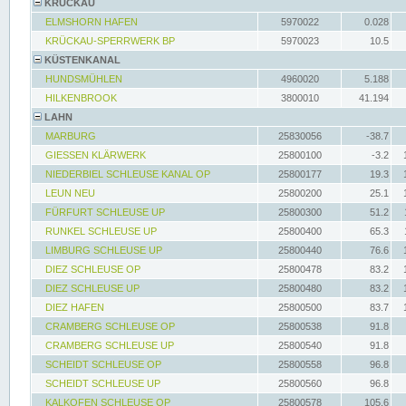
KRÜCKAU
ELMSHORN HAFEN
5970022
0.028
KRÜCKAU-SPERRWERK BP
5970023
10.5
KÜSTENKANAL
HUNDSMÜHLEN
4960020
5.188
HILKENBROOK
3800010
41.194
LAHN
MARBURG
25830056
-38.7
GIESSEN KLÄRWERK
25800100
-3.2
NIEDERBIEL SCHLEUSE KANAL OP
25800177
19.3
LEUN NEU
25800200
25.1
FÜRFURT SCHLEUSE UP
25800300
51.2
RUNKEL SCHLEUSE UP
25800400
65.3
LIMBURG SCHLEUSE UP
25800440
76.6
DIEZ SCHLEUSE OP
25800478
83.2
DIEZ SCHLEUSE UP
25800480
83.2
DIEZ HAFEN
25800500
83.7
CRAMBERG SCHLEUSE OP
25800538
91.8
CRAMBERG SCHLEUSE UP
25800540
91.8
SCHEIDT SCHLEUSE OP
25800558
96.8
SCHEIDT SCHLEUSE UP
25800560
96.8
KALKOFEN SCHLEUSE OP
25800578
105.6