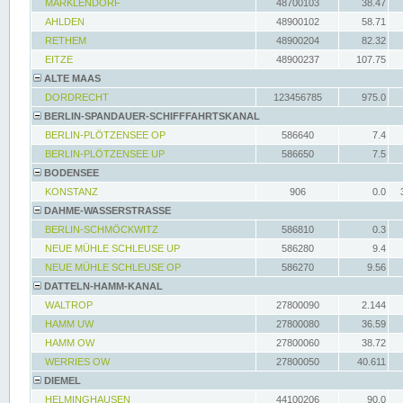
MARKLENDORF
48700103
38.47
AHLDEN
48900102
58.71
RETHEM
48900204
82.32
EITZE
48900237
107.75
ALTE MAAS
DORDRECHT
123456785
975.0
BERLIN-SPANDAUER-SCHIFFFAHRTSKANAL
BERLIN-PLÖTZENSEE OP
586640
7.4
BERLIN-PLÖTZENSEE UP
586650
7.5
BODENSEE
KONSTANZ
906
0.0
DAHME-WASSERSTRASSE
BERLIN-SCHMÖCKWITZ
586810
0.3
NEUE MÜHLE SCHLEUSE UP
586280
9.4
NEUE MÜHLE SCHLEUSE OP
586270
9.56
DATTELN-HAMM-KANAL
WALTROP
27800090
2.144
HAMM UW
27800080
36.59
HAMM OW
27800060
38.72
WERRIES OW
27800050
40.611
DIEMEL
HELMINGHAUSEN
44100206
90.0