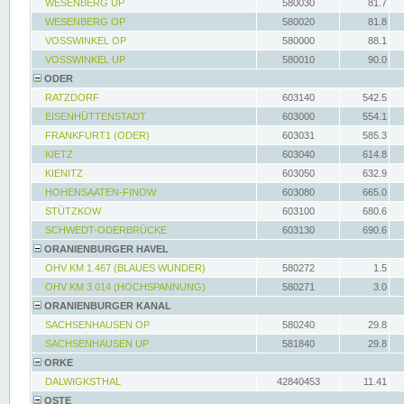
WESENBERG UP
580030
81.7
WESENBERG OP
580020
81.8
VOSSWINKEL OP
580000
88.1
VOSSWINKEL UP
580010
90.0
ODER
RATZDORF
603140
542.5
EISENHÜTTENSTADT
603000
554.1
FRANKFURT1 (ODER)
603031
585.3
KIETZ
603040
614.8
KIENITZ
603050
632.9
HOHENSAATEN-FINOW
603080
665.0
STÜTZKOW
603100
680.6
SCHWEDT-ODERBRÜCKE
603130
690.6
ORANIENBURGER HAVEL
OHV KM 1.467 (BLAUES WUNDER)
580272
1.5
OHV KM 3.014 (HOCHSPANNUNG)
580271
3.0
ORANIENBURGER KANAL
SACHSENHAUSEN OP
580240
29.8
SACHSENHAUSEN UP
581840
29.8
ORKE
DALWIGKSTHAL
42840453
11.41
OSTE