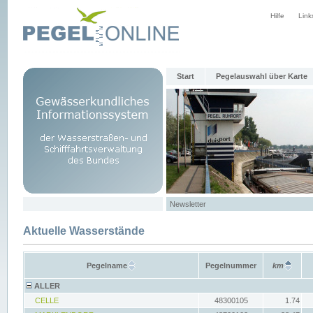
Hilfe
Link
Start
Pegelauswahl über Karte
Newsletter
Aktuelle Wasserstände
Pegelname
Pegelnummer
km
ALLER
CELLE
48300105
1.74