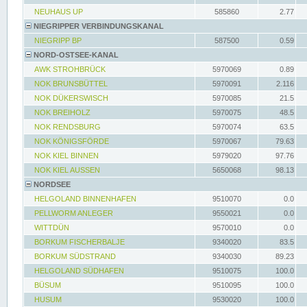
NEUHAUS UP
585860
2.77
NIEGRIPPER VERBINDUNGSKANAL
NIEGRIPP BP
587500
0.59
NORD-OSTSEE-KANAL
AWK STROHBRÜCK
5970069
0.89
NOK BRUNSBÜTTEL
5970091
2.116
NOK DÜKERSWISCH
5970085
21.5
NOK BREIHOLZ
5970075
48.5
NOK RENDSBURG
5970074
63.5
NOK KÖNIGSFÖRDE
5970067
79.63
NOK KIEL BINNEN
5979020
97.76
NOK KIEL AUSSEN
5650068
98.13
NORDSEE
HELGOLAND BINNENHAFEN
9510070
0.0
PELLWORM ANLEGER
9550021
0.0
WITTDÜN
9570010
0.0
BORKUM FISCHERBALJE
9340020
83.5
BORKUM SÜDSTRAND
9340030
89.23
HELGOLAND SÜDHAFEN
9510075
100.0
BÜSUM
9510095
100.0
HUSUM
9530020
100.0