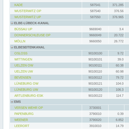
KADE
587541
371.285
WUSTERWITZ OP
587540
376.56
WUSTERWITZ UP
587550
376.965
ELBE-LÜBECK-KANAL
BÜSSAU UP
9669040
3.4
DONNERSCHLEUSE OP
9660049
20.722
MÖLLN
9660050
26.772
ELBESEITENKANAL
OSLOSS
90100100
9.72
WITTINGEN
90100101
39.0
UELZEN OW
90100111
60.38
UELZEN UW
90100110
60.98
BEVENSEN
90100112
79.72
LÜNEBURG OW
90100121
104.0
LÜNEBURG UW
90100120
106.3
ARTLENBURG-ESK
90100122
114.7
EMS
VERSEN WEHR OP
3730001
PAPENBURG
3790010
0.39
WEENER
3790020
6.852
LEERORT
3910010
14.79