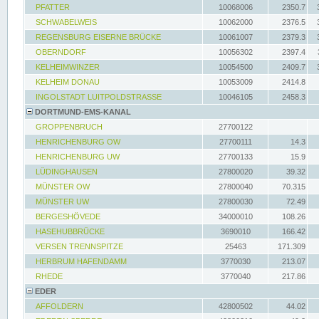
PFATTER
10068006
2350.7
SCHWABELWEIS
10062000
2376.5
REGENSBURG EISERNE BRÜCKE
10061007
2379.3
OBERNDORF
10056302
2397.4
KELHEIMWINZER
10054500
2409.7
KELHEIM DONAU
10053009
2414.8
INGOLSTADT LUITPOLDSTRASSE
10046105
2458.3
DORTMUND-EMS-KANAL
GROPPENBRUCH
27700122
HENRICHENBURG OW
27700111
14.3
HENRICHENBURG UW
27700133
15.9
LÜDINGHAUSEN
27800020
39.32
MÜNSTER OW
27800040
70.315
MÜNSTER UW
27800030
72.49
BERGESHÖVEDE
34000010
108.26
HASEHUBBRÜCKE
3690010
166.42
VERSEN TRENNSPITZE
25463
171.309
HERBRUM HAFENDAMM
3770030
213.07
RHEDE
3770040
217.86
EDER
AFFOLDERN
42800502
44.02