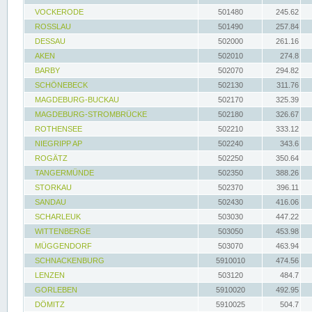
VOCKERODE
501480
245.62
ROSSLAU
501490
257.84
DESSAU
502000
261.16
AKEN
502010
274.8
BARBY
502070
294.82
SCHÖNEBECK
502130
311.76
MAGDEBURG-BUCKAU
502170
325.39
MAGDEBURG-STROMBRÜCKE
502180
326.67
ROTHENSEE
502210
333.12
NIEGRIPP AP
502240
343.6
ROGÄTZ
502250
350.64
TANGERMÜNDE
502350
388.26
STORKAU
502370
396.11
SANDAU
502430
416.06
SCHARLEUK
503030
447.22
WITTENBERGE
503050
453.98
MÜGGENDORF
503070
463.94
SCHNACKENBURG
5910010
474.56
LENZEN
503120
484.7
GORLEBEN
5910020
492.95
DÖMITZ
5910025
504.7