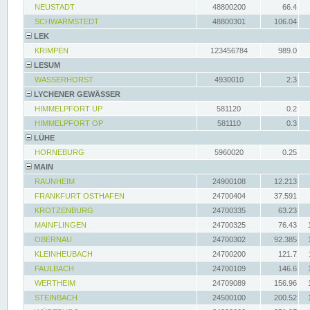
NEUSTADT
48800200
66.4
SCHWARMSTEDT
48800301
106.04
LEK
KRIMPEN
123456784
989.0
LESUM
WASSERHORST
4930010
2.3
LYCHENER GEWÄSSER
HIMMELPFORT UP
581120
0.2
HIMMELPFORT OP
581110
0.3
LÜHE
HORNEBURG
5960020
0.25
MAIN
RAUNHEIM
24900108
12.213
FRANKFURT OSTHAFEN
24700404
37.591
KROTZENBURG
24700335
63.23
MAINFLINGEN
24700325
76.43
OBERNAU
24700302
92.385
KLEINHEUBACH
24700200
121.7
FAULBACH
24700109
146.6
WERTHEIM
24709089
156.96
STEINBACH
24500100
200.52