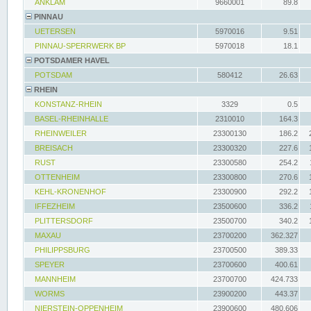
ANKLAM
9660001
89.8
PINNAU
UETERSEN
5970016
9.51
PINNAU-SPERRWERK BP
5970018
18.1
POTSDAMER HAVEL
POTSDAM
580412
26.63
RHEIN
KONSTANZ-RHEIN
3329
0.5
BASEL-RHEINHALLE
2310010
164.3
RHEINWEILER
23300130
186.2
BREISACH
23300320
227.6
RUST
23300580
254.2
OTTENHEIM
23300800
270.6
KEHL-KRONENHOF
23300900
292.2
IFFEZHEIM
23500600
336.2
PLITTERSDORF
23500700
340.2
MAXAU
23700200
362.327
PHILIPPSBURG
23700500
389.33
SPEYER
23700600
400.61
MANNHEIM
23700700
424.733
WORMS
23900200
443.37
NIERSTEIN-OPPENHEIM
23900600
480.606