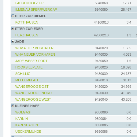
FAHRENHOLZ UP
5940060
17.71
ILMENAU SPERRWERK AP
5940080
28.467
ITTER ZUR DIEMEL
KOTTHAUSEN
44100013
3.4
ITTER ZUR EDER
HERZHAUSEN
42800218
1.3
JADE
WHV ALTER VORHAFEN
9440020
1.565
WHV NEUER VORHAFEN
9440030
4.053
JADE-WESER-PORT
9430050
11.6
HOOKSIELPLATE
9430020
18.098
SCHILLIG
9430030
24.137
MELLUMPLATE
9420010
31.13
WANGEROOGE OST
9420020
34.999
WANGEROOGE NORD
9420030
41.049
WANGEROOGE WEST
9420040
43.208
KLEINES HAFF
WOLGAST
9650080
0.0
KARNIN
9690084
0.0
KARLSHAGEN
9690085
0.0
UECKERMÜNDE
9690088
0.0