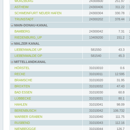
WÜRZBURG
24300600
251.97
ASTHEIM
24300406
311.22
SCHWEINFURT NEUER HAFEN
24300304
330.78
TRUNSTADT
24300202
378.44
MAIN-DONAU-KANAL
BAMBERG
24300042
7.31
RIEDENBURG_UP
13409200
151.2
MALZER KANAL
LIEBENWALDE UP
581550
43.3
LIEBENWALDE OP
581540
45.3
MITTELLANDKANAL
HÖRSTEL
31010010
0.6
RECKE
31010011
12.595
BRAMSCHE
31010020
31.95
BROXTEN
31010032
47.43
BAD ESSEN
31010030
60.8
LÜBBECKE
31010031
80.1
HAHLEN
31010041
98.09
BERENBUSCH
31010042
106.732
WARBER GRABEN
31010040
111.75
RUSBEND
31010043
112.16
NIENBRÜGGE
31010044
126.7