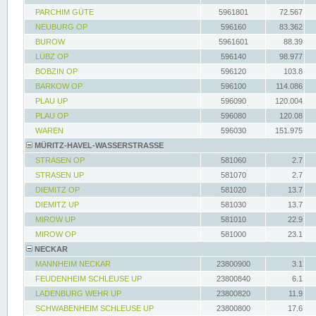
PARCHIM GÜTE
5961801
72.567
NEUBURG OP
596160
83.362
BUROW
5961601
88.39
LÜBZ OP
596140
98.977
BOBZIN OP
596120
103.8
BARKOW OP
596100
114.086
PLAU UP
596090
120.004
PLAU OP
596080
120.08
WAREN
596030
151.975
MÜRITZ-HAVEL-WASSERSTRASSE
STRASEN OP
581060
2.7
STRASEN UP
581070
2.7
DIEMITZ OP
581020
13.7
DIEMITZ UP
581030
13.7
MIROW UP
581010
22.9
MIROW OP
581000
23.1
NECKAR
MANNHEIM NECKAR
23800900
3.1
FEUDENHEIM SCHLEUSE UP
23800840
6.1
LADENBURG WEHR UP
23800820
11.9
SCHWABENHEIM SCHLEUSE UP
23800800
17.6