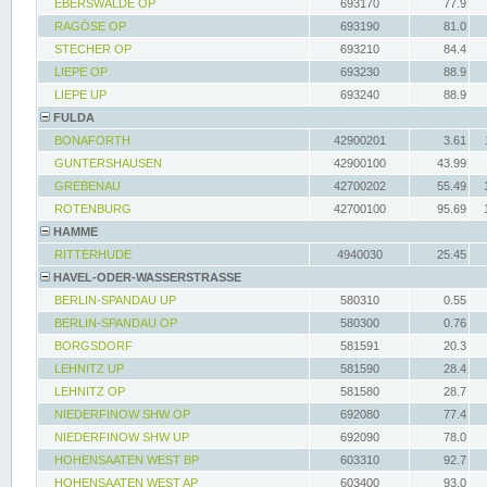
EBERSWALDE OP
693170
77.9
RAGÖSE OP
693190
81.0
STECHER OP
693210
84.4
LIEPE OP
693230
88.9
LIEPE UP
693240
88.9
FULDA
BONAFORTH
42900201
3.61
GUNTERSHAUSEN
42900100
43.99
GREBENAU
42700202
55.49
ROTENBURG
42700100
95.69
HAMME
RITTERHUDE
4940030
25.45
HAVEL-ODER-WASSERSTRASSE
BERLIN-SPANDAU UP
580310
0.55
BERLIN-SPANDAU OP
580300
0.76
BORGSDORF
581591
20.3
LEHNITZ UP
581590
28.4
LEHNITZ OP
581580
28.7
NIEDERFINOW SHW OP
692080
77.4
NIEDERFINOW SHW UP
692090
78.0
HOHENSAATEN WEST BP
603310
92.7
HOHENSAATEN WEST AP
603400
93.0