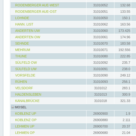
RODENBERGER AUE-WEST
31010052
132.68
RODENBERGER AUE-OST
31010051
133.55
LOHNDE
31010050
150.1
HANN. LIST
31010062
163.56
ANDERTEN UW
31010060
173.425
ANDERTEN OW
31010061
174.96
SEHNDE
31010070
183.58
MEHRUM
31010071
192.556
THUNE
31010080
222.85
SÜLFELD OW
31010092
235.7
SÜLFELD UW
31010091
238.0
VORSFELDE
31010090
249.12
RÜHEN
31010093
256.1
VELSDORF
3101012
283.1
HALDENSLEBEN
3101013
300.9
KANALBRÜCKE
3101018
321.33
MOSEL
KOBLENZ UP
26900900
1.9
KOBLENZ OP
26900880
2.111
LEHMEN UP
26900700
20.37
LEHMEN OP
26900680
21.04