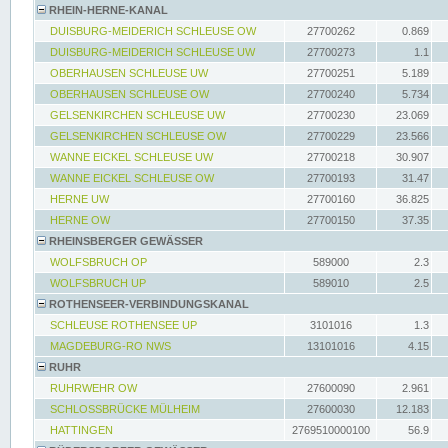
RHEIN-HERNE-KANAL
DUISBURG-MEIDERICH SCHLEUSE OW
27700262
0.869
DUISBURG-MEIDERICH SCHLEUSE UW
27700273
1.1
OBERHAUSEN SCHLEUSE UW
27700251
5.189
OBERHAUSEN SCHLEUSE OW
27700240
5.734
GELSENKIRCHEN SCHLEUSE UW
27700230
23.069
GELSENKIRCHEN SCHLEUSE OW
27700229
23.566
WANNE EICKEL SCHLEUSE UW
27700218
30.907
WANNE EICKEL SCHLEUSE OW
27700193
31.47
HERNE UW
27700160
36.825
HERNE OW
27700150
37.35
RHEINSBERGER GEWÄSSER
WOLFSBRUCH OP
589000
2.3
WOLFSBRUCH UP
589010
2.5
ROTHENSEER-VERBINDUNGSKANAL
SCHLEUSE ROTHENSEE UP
3101016
1.3
MAGDEBURG-RO NWS
13101016
4.15
RUHR
RUHRWEHR OW
27600090
2.961
SCHLOSSBRÜCKE MÜLHEIM
27600030
12.183
HATTINGEN
2769510000100
56.9