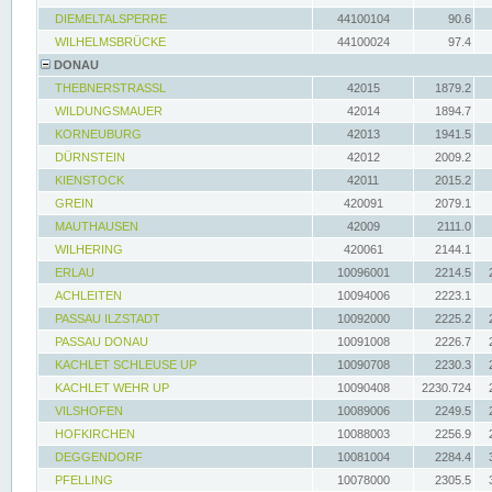
DIEMELTALSPERRE
44100104
90.6
WILHELMSBRÜCKE
44100024
97.4
DONAU
THEBNERSTRASSL
42015
1879.2
WILDUNGSMAUER
42014
1894.7
KORNEUBURG
42013
1941.5
DÜRNSTEIN
42012
2009.2
KIENSTOCK
42011
2015.2
GREIN
420091
2079.1
MAUTHAUSEN
42009
2111.0
WILHERING
420061
2144.1
ERLAU
10096001
2214.5
ACHLEITEN
10094006
2223.1
PASSAU ILZSTADT
10092000
2225.2
PASSAU DONAU
10091008
2226.7
KACHLET SCHLEUSE UP
10090708
2230.3
KACHLET WEHR UP
10090408
2230.724
VILSHOFEN
10089006
2249.5
HOFKIRCHEN
10088003
2256.9
DEGGENDORF
10081004
2284.4
PFELLING
10078000
2305.5