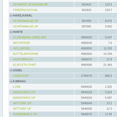
SCHWEDT SCHLEUSE BP
603410
123.5
FRIEDRICHSTHAL
603420
133.7
HAVELKANAL
SCHÖNWALDE OP
587050
8.676
SCHÖNWALDE UP
587060
9.002
HUNTE
OLDENBURG-DRIELAKE
4960030
0.547
REITHÖRNE
4960040
7.6
HOLLERSIEL
4960050
11.535
BUTTELERHÖRNE
4960060
14.249
HUNTEBRÜCK
4960070
17.8
ELSFLETH OHRT
4960080
21.493
IJSSEL
IJSSELKOP
2790070
880.0
ILMENAU
LÜNE
5940020
1.501
BARDOWICK OP
5940029
5.624
BARDOWICK UP
5940030
5.687
WITTORF OP
5940049
12.2
WITTORF UP
5940050
12.3
FAHRENHOLZ OP
5940070
17.64