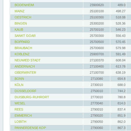
BODENHEIM
23900620
489.0
MAINZ
25100100
498.27
OESTRICH
25100300
518.08
BINGEN
25300200
528.36
KAUB
25700100
546.23
SANKT GOAR
25700300
556.43
BOPPARD
25700500
570.45
BRAUBACH
25700600
579.98
KOBLENZ
25900700
591.49
NEUWIED STADT
27100370
608.04
ANDERNACH
27100400
613.78
OBERWINTER
27100700
638.19
BONN
2710080
654.8
KÖLN
2730010
688.0
DÜSSELDORF
2750010
744.2
DUISBURG-RUHRORT
2770010
780.8
WESEL
2770040
814.0
REES
2790010
837.4
EMMERICH
2790020
851.9
LOBITH
2790050
862.0
PANNERDENSE KOP
2790060
867.3