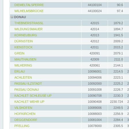
DIEMELTALSPERRE
44100104
90.6
WILHELMSBRÜCKE
44100024
97.4
DONAU
THEBNERSTRASSL
42015
1879.2
WILDUNGSMAUER
42014
1894.7
KORNEUBURG
42013
1941.5
DÜRNSTEIN
42012
2009.2
KIENSTOCK
42011
2015.2
GREIN
420091
2079.1
MAUTHAUSEN
42009
2111.0
WILHERING
420061
2144.1
ERLAU
10096001
2214.5
2
ACHLEITEN
10094006
2223.1
PASSAU ILZSTADT
10092000
2225.2
2
PASSAU DONAU
10091008
2226.7
2
KACHLET SCHLEUSE UP
10090708
2230.3
2
KACHLET WEHR UP
10090408
2230.724
2
VILSHOFEN
10089006
2249.5
2
HOFKIRCHEN
10088003
2256.9
2
DEGGENDORF
10081004
2284.4
3
PFELLING
10078000
2305.5
3