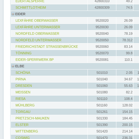
EDERTALSPERRE
42800310
49.2
SCHMITTLOTHEIM
42800309
74.5
EIDER
LEXFÄHRE OBERWASSER
9520020
26.09
LEXFÄHRE UNTERWASSER
9520030
26.09
NORDFELD OBERWASSER
9520040
78.19
NORDFELD UNTERWASSER
9520050
78.312
FRIEDRICHSTADT STRASSENBRÜCKE
9520060
83.14
TÖNNING
9520070
99.8
EIDER-SPERRWERK BP
9520081
110.1
ELBE
SCHÖNA
501010
2.05
PIRNA
501040
34.67
1
DRESDEN
501060
55.63
1
MEISSEN
501080
82.2
RIESA
501110
108.4
MÜHLBERG
501160
128.02
TORGAU
501261
154.15
PRETZSCH-MAUKEN
501330
184.45
ELSTER
501390
200.15
WITTENBERG
501420
214.14
COSWIG
501470
236.31