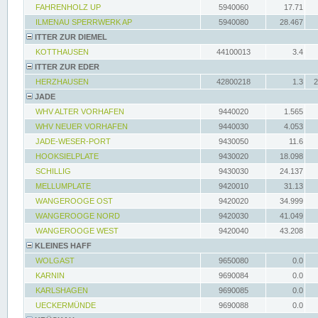
FAHRENHOLZ UP
5940060
17.71
ILMENAU SPERRWERK AP
5940080
28.467
ITTER ZUR DIEMEL
KOTTHAUSEN
44100013
3.4
ITTER ZUR EDER
HERZHAUSEN
42800218
1.3
2
JADE
WHV ALTER VORHAFEN
9440020
1.565
WHV NEUER VORHAFEN
9440030
4.053
JADE-WESER-PORT
9430050
11.6
HOOKSIELPLATE
9430020
18.098
SCHILLIG
9430030
24.137
MELLUMPLATE
9420010
31.13
WANGEROOGE OST
9420020
34.999
WANGEROOGE NORD
9420030
41.049
WANGEROOGE WEST
9420040
43.208
KLEINES HAFF
WOLGAST
9650080
0.0
KARNIN
9690084
0.0
KARLSHAGEN
9690085
0.0
UECKERMÜNDE
9690088
0.0