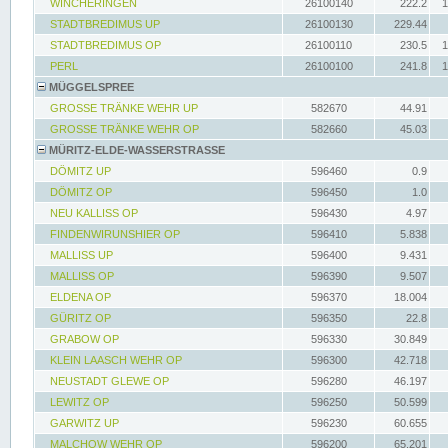
WINCHERINGEN
26100140
222.2
1
STADTBREDIMUS UP
26100130
229.44
STADTBREDIMUS OP
26100110
230.5
1
PERL
26100100
241.8
1
MÜGGELSPREE
GROSSE TRÄNKE WEHR UP
582670
44.91
GROSSE TRÄNKE WEHR OP
582660
45.03
MÜRITZ-ELDE-WASSERSTRASSE
DÖMITZ UP
596460
0.9
DÖMITZ OP
596450
1.0
NEU KALLISS OP
596430
4.97
FINDENWIRUNSHIER OP
596410
5.838
MALLISS UP
596400
9.431
MALLISS OP
596390
9.507
ELDENA OP
596370
18.004
GÜRITZ OP
596350
22.8
GRABOW OP
596330
30.849
KLEIN LAASCH WEHR OP
596300
42.718
NEUSTADT GLEWE OP
596280
46.197
LEWITZ OP
596250
50.599
GARWITZ UP
596230
60.655
MALCHOW WEHR OP
596200
65.201