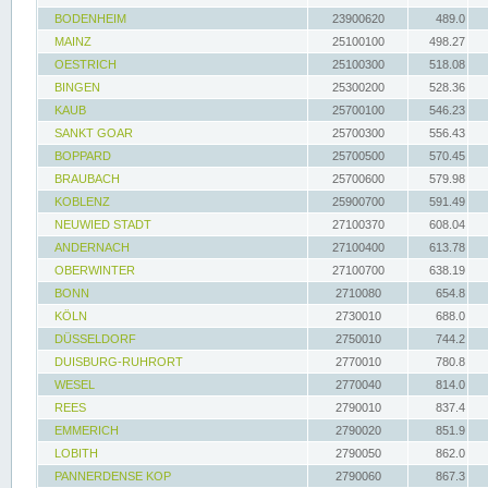
BODENHEIM
23900620
489.0
MAINZ
25100100
498.27
OESTRICH
25100300
518.08
BINGEN
25300200
528.36
KAUB
25700100
546.23
SANKT GOAR
25700300
556.43
BOPPARD
25700500
570.45
BRAUBACH
25700600
579.98
KOBLENZ
25900700
591.49
NEUWIED STADT
27100370
608.04
ANDERNACH
27100400
613.78
OBERWINTER
27100700
638.19
BONN
2710080
654.8
KÖLN
2730010
688.0
DÜSSELDORF
2750010
744.2
DUISBURG-RUHRORT
2770010
780.8
WESEL
2770040
814.0
REES
2790010
837.4
EMMERICH
2790020
851.9
LOBITH
2790050
862.0
PANNERDENSE KOP
2790060
867.3