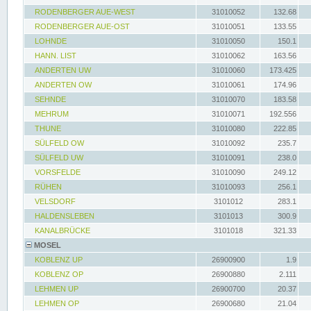
RODENBERGER AUE-WEST
31010052
132.68
RODENBERGER AUE-OST
31010051
133.55
LOHNDE
31010050
150.1
HANN. LIST
31010062
163.56
ANDERTEN UW
31010060
173.425
ANDERTEN OW
31010061
174.96
SEHNDE
31010070
183.58
MEHRUM
31010071
192.556
THUNE
31010080
222.85
SÜLFELD OW
31010092
235.7
SÜLFELD UW
31010091
238.0
VORSFELDE
31010090
249.12
RÜHEN
31010093
256.1
VELSDORF
3101012
283.1
HALDENSLEBEN
3101013
300.9
KANALBRÜCKE
3101018
321.33
MOSEL
KOBLENZ UP
26900900
1.9
KOBLENZ OP
26900880
2.111
LEHMEN UP
26900700
20.37
LEHMEN OP
26900680
21.04