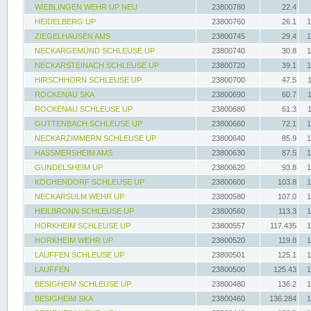
WIEBLINGEN WEHR UP NEU
23800780
22.4
HEIDELBERG UP
23800760
26.1
1
ZIEGELHAUSEN AMS
23800745
29.4
1
NECKARGEMÜND SCHLEUSE UP
23800740
30.8
1
NECKARSTEINACH SCHLEUSE UP
23800720
39.1
1
HIRSCHHORN SCHLEUSE UP
23800700
47.5
ROCKENAU SKA
23800690
60.7
ROCKENAU SCHLEUSE UP
23800680
61.3
GUTTENBACH SCHLEUSE UP
23800660
72.1
1
NECKARZIMMERN SCHLEUSE UP
23800640
85.9
1
HASSMERSHEIM AMS
23800630
87.5
1
GUNDELSHEIM UP
23800620
93.8
1
KOCHENDORF SCHLEUSE UP
23800600
103.8
1
NECKARSULM WEHR UP
23800580
107.0
1
HEILBRONN SCHLEUSE UP
23800560
113.3
1
HORKHEIM SCHLEUSE UP
23800557
117.435
1
HORKHEIM WEHR UP
23800520
119.8
1
LAUFFEN SCHLEUSE UP
23800501
125.1
1
LAUFFEN
23800500
125.43
1
BESIGHEIM SCHLEUSE UP
23800480
136.2
1
BESIGHEIM SKA
23800460
136.284
1