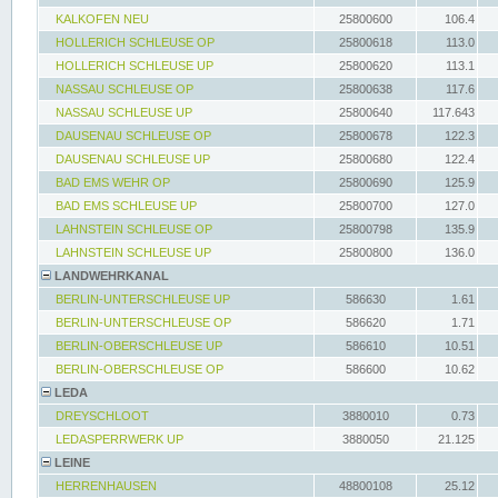
KALKOFEN NEU
25800600
106.4
HOLLERICH SCHLEUSE OP
25800618
113.0
HOLLERICH SCHLEUSE UP
25800620
113.1
NASSAU SCHLEUSE OP
25800638
117.6
NASSAU SCHLEUSE UP
25800640
117.643
DAUSENAU SCHLEUSE OP
25800678
122.3
DAUSENAU SCHLEUSE UP
25800680
122.4
BAD EMS WEHR OP
25800690
125.9
BAD EMS SCHLEUSE UP
25800700
127.0
LAHNSTEIN SCHLEUSE OP
25800798
135.9
LAHNSTEIN SCHLEUSE UP
25800800
136.0
LANDWEHRKANAL
BERLIN-UNTERSCHLEUSE UP
586630
1.61
BERLIN-UNTERSCHLEUSE OP
586620
1.71
BERLIN-OBERSCHLEUSE UP
586610
10.51
BERLIN-OBERSCHLEUSE OP
586600
10.62
LEDA
DREYSCHLOOT
3880010
0.73
LEDASPERRWERK UP
3880050
21.125
LEINE
HERRENHAUSEN
48800108
25.12