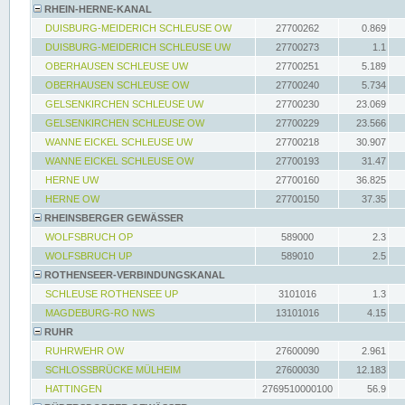
RHEIN-HERNE-KANAL
DUISBURG-MEIDERICH SCHLEUSE OW
27700262
0.869
DUISBURG-MEIDERICH SCHLEUSE UW
27700273
1.1
OBERHAUSEN SCHLEUSE UW
27700251
5.189
OBERHAUSEN SCHLEUSE OW
27700240
5.734
GELSENKIRCHEN SCHLEUSE UW
27700230
23.069
GELSENKIRCHEN SCHLEUSE OW
27700229
23.566
WANNE EICKEL SCHLEUSE UW
27700218
30.907
WANNE EICKEL SCHLEUSE OW
27700193
31.47
HERNE UW
27700160
36.825
HERNE OW
27700150
37.35
RHEINSBERGER GEWÄSSER
WOLFSBRUCH OP
589000
2.3
WOLFSBRUCH UP
589010
2.5
ROTHENSEER-VERBINDUNGSKANAL
SCHLEUSE ROTHENSEE UP
3101016
1.3
MAGDEBURG-RO NWS
13101016
4.15
RUHR
RUHRWEHR OW
27600090
2.961
SCHLOSSBRÜCKE MÜLHEIM
27600030
12.183
HATTINGEN
2769510000100
56.9