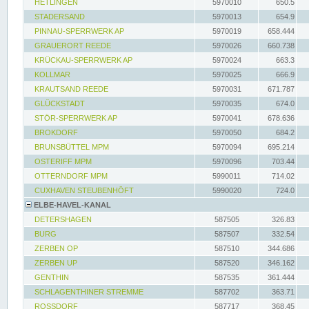
HETLINGEN
5970010
650.5
STADERSAND
5970013
654.9
PINNAU-SPERRWERK AP
5970019
658.444
GRAUERORT REEDE
5970026
660.738
KRÜCKAU-SPERRWERK AP
5970024
663.3
KOLLMAR
5970025
666.9
KRAUTSAND REEDE
5970031
671.787
GLÜCKSTADT
5970035
674.0
STÖR-SPERRWERK AP
5970041
678.636
BROKDORF
5970050
684.2
BRUNSBÜTTEL MPM
5970094
695.214
OSTERIFF MPM
5970096
703.44
OTTERNDORF MPM
5990011
714.02
CUXHAVEN STEUBENHÖFT
5990020
724.0
ELBE-HAVEL-KANAL
DETERSHAGEN
587505
326.83
BURG
587507
332.54
ZERBEN OP
587510
344.686
ZERBEN UP
587520
346.162
GENTHIN
587535
361.444
SCHLAGENTHINER STREMME
587702
363.71
ROSSDORF
587717
368.45