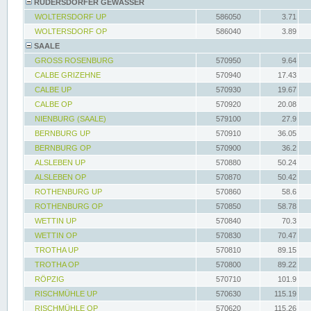
RÜDERSDORFER GEWÄSSER
WOLTERSDORF UP
586050
3.71
WOLTERSDORF OP
586040
3.89
SAALE
GROSS ROSENBURG
570950
9.64
CALBE GRIZEHNE
570940
17.43
CALBE UP
570930
19.67
CALBE OP
570920
20.08
NIENBURG (SAALE)
579100
27.9
BERNBURG UP
570910
36.05
BERNBURG OP
570900
36.2
ALSLEBEN UP
570880
50.24
ALSLEBEN OP
570870
50.42
ROTHENBURG UP
570860
58.6
ROTHENBURG OP
570850
58.78
WETTIN UP
570840
70.3
WETTIN OP
570830
70.47
TROTHA UP
570810
89.15
TROTHA OP
570800
89.22
RÖPZIG
570710
101.9
RISCHMÜHLE UP
570630
115.19
RISCHMÜHLE OP
570620
115.26