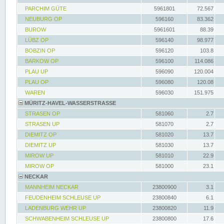
PARCHIM GÜTE
5961801
72.567
NEUBURG OP
596160
83.362
BUROW
5961601
88.39
LÜBZ OP
596140
98.977
BOBZIN OP
596120
103.8
BARKOW OP
596100
114.086
PLAU UP
596090
120.004
PLAU OP
596080
120.08
WAREN
596030
151.975
MÜRITZ-HAVEL-WASSERSTRASSE
STRASEN OP
581060
2.7
STRASEN UP
581070
2.7
DIEMITZ OP
581020
13.7
DIEMITZ UP
581030
13.7
MIROW UP
581010
22.9
MIROW OP
581000
23.1
NECKAR
MANNHEIM NECKAR
23800900
3.1
FEUDENHEIM SCHLEUSE UP
23800840
6.1
LADENBURG WEHR UP
23800820
11.9
SCHWABENHEIM SCHLEUSE UP
23800800
17.6