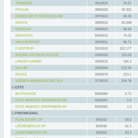
TERBORG
3910020
24.67
POGUM
3950020
35.302
EMDEN NEUE SEESCHLEUSE
3970010
40.45
KNOCK
3990010
50.848
DUKEGAT
3990020
65.69
EMSHÖRN
9340010
74.32
WACHENDORF
3500031
96.71
FUESTRUP
3310010
102.177
RHEINE UNTERSCHLEUSE
3390020
153.03
LINGEN-DARME
3500015
196.2
DALUM
3550040
212.04
RÜHLE
3500070
223.1
VERSEN WEHRDURCHSTICH
3730010
234.78
ESTE
BUXTEHUDE
5950080
0.71
ESTE INNERES SPERRWERK BP
5950081
1.0
ESTE INNERES SPERRWERK AP
5950082
1.0
FINOWKANAL
RUHLSDORF OP
693010
59.2
LEESENBRÜCK OP
693030
61.1
GRAFENBRÜCK OP
693050
63.3