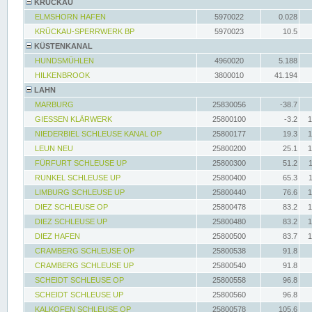
KRÜCKAU
ELMSHORN HAFEN
5970022
0.028
KRÜCKAU-SPERRWERK BP
5970023
10.5
KÜSTENKANAL
HUNDSMÜHLEN
4960020
5.188
HILKENBROOK
3800010
41.194
LAHN
MARBURG
25830056
-38.7
GIESSEN KLÄRWERK
25800100
-3.2
1
NIEDERBIEL SCHLEUSE KANAL OP
25800177
19.3
1
LEUN NEU
25800200
25.1
1
FÜRFURT SCHLEUSE UP
25800300
51.2
RUNKEL SCHLEUSE UP
25800400
65.3
LIMBURG SCHLEUSE UP
25800440
76.6
1
DIEZ SCHLEUSE OP
25800478
83.2
1
DIEZ SCHLEUSE UP
25800480
83.2
1
DIEZ HAFEN
25800500
83.7
1
CRAMBERG SCHLEUSE OP
25800538
91.8
CRAMBERG SCHLEUSE UP
25800540
91.8
SCHEIDT SCHLEUSE OP
25800558
96.8
SCHEIDT SCHLEUSE UP
25800560
96.8
KALKOFEN SCHLEUSE OP
25800578
105.6