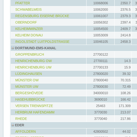
PFATTER
10068006
2350.7
3
SCHWABELWEIS
10062000
2376.5
3
REGENSBURG EISERNE BRÜCKE
10061007
2379.3
3
OBERNDORF
10056302
2397.4
KELHEIMWINZER
10054500
2409.7
3
KELHEIM DONAU
10053009
2414.8
INGOLSTADT LUITPOLDSTRASSE
10046105
2458.3
DORTMUND-EMS-KANAL
GROPPENBRUCH
27700122
HENRICHENBURG OW
27700111
14.3
HENRICHENBURG UW
27700133
15.9
LÜDINGHAUSEN
27800020
39.32
MÜNSTER OW
27800040
70.315
MÜNSTER UW
27800030
72.49
BERGESHÖVEDE
34000010
108.26
HASEHUBBRÜCKE
3690010
166.42
VERSEN TRENNSPITZE
25463
171.309
HERBRUM HAFENDAMM
3770030
213.07
RHEDE
3770040
217.86
EDER
AFFOLDERN
42800502
44.02