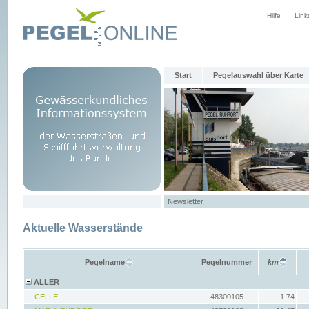
Hilfe
Link
Start
Pegelauswahl über Karte
Newsletter
Aktuelle Wasserstände
Pegelname
Pegelnummer
km
ALLER
CELLE
48300105
1.74