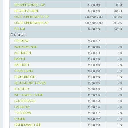
BREMERVÖRDE UW
5980010
0.03
HECHTHAUSEN
5980030
30.94
OSTE-SPERRWERK BP
9000000532
69.575
OSTE-SPERRWERK AP
9000000590
69.575
BELUM
5980060
69.89
OSTSEE
PREROW
9650027
WARNEMÜNDE
9640015
0.0
ALTHAGEN
9650024
0.0
BARTH
9650030
0.0
BARHÖFT
9650040
0.0
STRALSUND
9650043
0.0
STAHLBRODE
9650070
0.0
NEUENDORF HAFEN
9670046
0.0
KLOSTER
9670050
0.0
WITTOWER FÄHRE
9670055
0.0
LAUTERBACH
9670063
0.0
SASSNITZ
9670065
0.0
THIESSOW
9670067
0.0
RUDEN
9690077
0.0
GREIFSWALD OIE
9690078
0.0