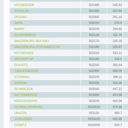
VOCKERODE
501480
245.62
ROSSLAU
501490
257.84
DESSAU
502000
261.16
AKEN
502010
274.8
BARBY
502070
294.82
SCHÖNEBECK
502130
311.76
MAGDEBURG-BUCKAU
502170
325.39
MAGDEBURG-STROMBRÜCKE
502180
326.67
ROTHENSEE
502210
333.12
NIEGRIPP AP
502240
343.6
ROGÄTZ
502250
350.64
TANGERMÜNDE
502350
388.26
STORKAU
502370
396.11
SANDAU
502430
416.06
SCHARLEUK
503030
447.22
WITTENBERGE
503050
453.98
MÜGGENDORF
503070
463.94
SCHNACKENBURG
5910010
474.56
LENZEN
503120
484.7
GORLEBEN
5910020
492.95
DÖMITZ
5910025
504.7