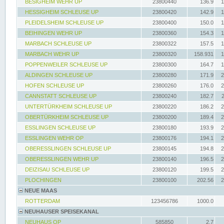
BESIGHEIM WEHR UP
23800440
136.9
1
HESSIGHEIM SCHLEUSE UP
23800420
142.9
1
PLEIDELSHEIM SCHLEUSE UP
23800400
150.0
1
BEIHINGEN WEHR UP
23800360
154.3
1
MARBACH SCHLEUSE UP
23800322
157.5
1
MARBACH WEHR UP
23800320
158.931
1
POPPENWEILER SCHLEUSE UP
23800300
164.7
1
ALDINGEN SCHLEUSE UP
23800280
171.9
2
HOFEN SCHLEUSE UP
23800260
176.0
2
CANNSTATT SCHLEUSE UP
23800240
182.7
UNTERTÜRKHEIM SCHLEUSE UP
23800220
186.2
2
OBERTÜRKHEIM SCHLEUSE UP
23800200
189.4
2
ESSLINGEN SCHLEUSE UP
23800180
193.9
2
ESSLINGEN WEHR OP
23800176
194.1
2
OBERESSLINGEN SCHLEUSE UP
23800145
194.8
2
OBERESSLINGEN WEHR UP
23800140
196.5
2
DEIZISAU SCHLEUSE UP
23800120
199.5
2
PLOCHINGEN
23800100
202.56
2
NEUE MAAS
ROTTERDAM
123456786
1000.0
NEUHAUSER SPEISEKANAL
NEUHAUS OP
585850
2.7