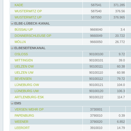
KADE
587541
371.285
WUSTERWITZ OP
587540
376.56
WUSTERWITZ UP
587550
376.965
ELBE-LÜBECK-KANAL
BÜSSAU UP
9669040
3.4
DONNERSCHLEUSE OP
9660049
20.722
MÖLLN
9660050
26.772
ELBESEITENKANAL
OSLOSS
90100100
9.72
WITTINGEN
90100101
39.0
UELZEN OW
90100111
60.38
UELZEN UW
90100110
60.98
BEVENSEN
90100112
79.72
LÜNEBURG OW
90100121
104.0
LÜNEBURG UW
90100120
106.3
ARTLENBURG-ESK
90100122
114.7
EMS
VERSEN WEHR OP
3730001
PAPENBURG
3790010
0.39
WEENER
3790020
6.852
LEERORT
3910010
14.79