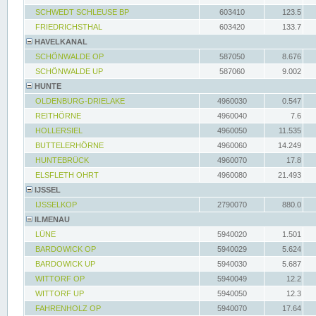
SCHWEDT SCHLEUSE BP
603410
123.5
FRIEDRICHSTHAL
603420
133.7
HAVELKANAL
SCHÖNWALDE OP
587050
8.676
SCHÖNWALDE UP
587060
9.002
HUNTE
OLDENBURG-DRIELAKE
4960030
0.547
REITHÖRNE
4960040
7.6
HOLLERSIEL
4960050
11.535
BUTTELERHÖRNE
4960060
14.249
HUNTEBRÜCK
4960070
17.8
ELSFLETH OHRT
4960080
21.493
IJSSEL
IJSSELKOP
2790070
880.0
ILMENAU
LÜNE
5940020
1.501
BARDOWICK OP
5940029
5.624
BARDOWICK UP
5940030
5.687
WITTORF OP
5940049
12.2
WITTORF UP
5940050
12.3
FAHRENHOLZ OP
5940070
17.64