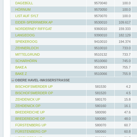
DAGEBÜLL
9570040
100.0
HÖRNUM
9570050
100.0
LIST AUF SYLT
9570070
100.0
EIDER-SPERRWERK AP
9530010
109.617
NORDERNEY RIFFGAT
9360010
159.333
LANGEOOG
9390010
182.129
SPIEKEROOG
9410010
194.374
ZEHNERLOCH
9510010
733.0
MITTELGRUND
9510132
733.7
SCHARHÖRN
9510060
745.0
BAKE A
9510063
755.7
BAKE Z
9510066
755.9
OBERE HAVEL-WASSERSTRASSE
BISCHOFSWERDER UP
581530
4.2
BISCHOFSWERDER OP
581520
4.5
ZEHDENICK UP
580170
15.8
ZEHDENICK OP
580160
16.1
BREDEREICHE UP
580090
47.6
BREDEREICHE OP
580080
48.0
FÜRSTENBERG UP
580070
60.7
FÜRSTENBERG OP
580060
60.8