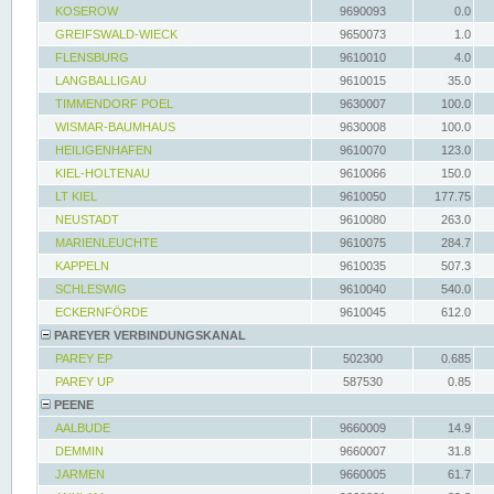
KOSEROW
9690093
0.0
GREIFSWALD-WIECK
9650073
1.0
FLENSBURG
9610010
4.0
LANGBALLIGAU
9610015
35.0
TIMMENDORF POEL
9630007
100.0
WISMAR-BAUMHAUS
9630008
100.0
HEILIGENHAFEN
9610070
123.0
KIEL-HOLTENAU
9610066
150.0
LT KIEL
9610050
177.75
NEUSTADT
9610080
263.0
MARIENLEUCHTE
9610075
284.7
KAPPELN
9610035
507.3
SCHLESWIG
9610040
540.0
ECKERNFÖRDE
9610045
612.0
PAREYER VERBINDUNGSKANAL
PAREY EP
502300
0.685
PAREY UP
587530
0.85
PEENE
AALBUDE
9660009
14.9
DEMMIN
9660007
31.8
JARMEN
9660005
61.7