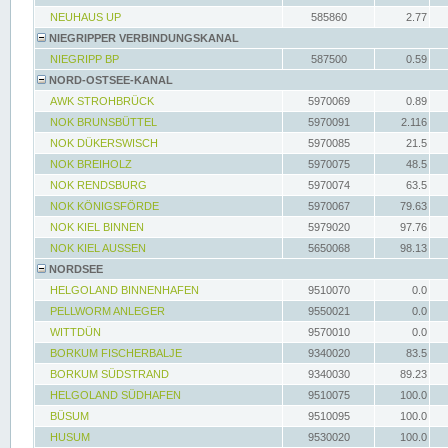
NEUHAUS UP
585860
2.77
NIEGRIPPER VERBINDUNGSKANAL
NIEGRIPP BP
587500
0.59
NORD-OSTSEE-KANAL
AWK STROHBRÜCK
5970069
0.89
NOK BRUNSBÜTTEL
5970091
2.116
NOK DÜKERSWISCH
5970085
21.5
NOK BREIHOLZ
5970075
48.5
NOK RENDSBURG
5970074
63.5
NOK KÖNIGSFÖRDE
5970067
79.63
NOK KIEL BINNEN
5979020
97.76
NOK KIEL AUSSEN
5650068
98.13
NORDSEE
HELGOLAND BINNENHAFEN
9510070
0.0
PELLWORM ANLEGER
9550021
0.0
WITTDÜN
9570010
0.0
BORKUM FISCHERBALJE
9340020
83.5
BORKUM SÜDSTRAND
9340030
89.23
HELGOLAND SÜDHAFEN
9510075
100.0
BÜSUM
9510095
100.0
HUSUM
9530020
100.0