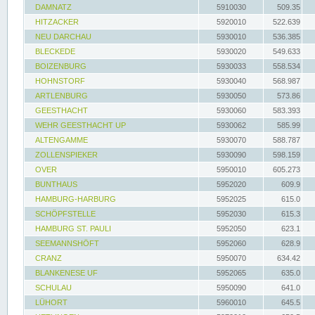
DAMNATZ
5910030
509.35
HITZACKER
5920010
522.639
NEU DARCHAU
5930010
536.385
BLECKEDE
5930020
549.633
BOIZENBURG
5930033
558.534
HOHNSTORF
5930040
568.987
ARTLENBURG
5930050
573.86
GEESTHACHT
5930060
583.393
WEHR GEESTHACHT UP
5930062
585.99
ALTENGAMME
5930070
588.787
ZOLLENSPIEKER
5930090
598.159
OVER
5950010
605.273
BUNTHAUS
5952020
609.9
HAMBURG-HARBURG
5952025
615.0
SCHÖPFSTELLE
5952030
615.3
HAMBURG ST. PAULI
5952050
623.1
SEEMANNSHÖFT
5952060
628.9
CRANZ
5950070
634.42
BLANKENESE UF
5952065
635.0
SCHULAU
5950090
641.0
LÜHORT
5960010
645.5