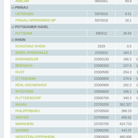
ANKLAM
9660001
89.8
PINNAU
UETERSEN
5970016
9.51
PINNAU-SPERRWERK BP
5970018
18.1
POTSDAMER HAVEL
POTSDAM
580412
26.63
RHEIN
KONSTANZ-RHEIN
3329
0.5
BASEL-RHEINHALLE
2310010
164.3
RHEINWEILER
23300130
186.2
2
BREISACH
23300320
227.6
1
RUST
23300580
254.2
OTTENHEIM
23300800
270.6
1
KEHL-KRONENHOF
23300900
292.2
1
IFFEZHEIM
23500600
336.2
PLITTERSDORF
23500700
340.2
1
MAXAU
23700200
362.327
PHILIPPSBURG
23700500
389.33
SPEYER
23700600
400.61
MANNHEIM
23700700
424.733
WORMS
23900200
443.37
NIERSTEIN-OPPENHEIM
23900600
480.606