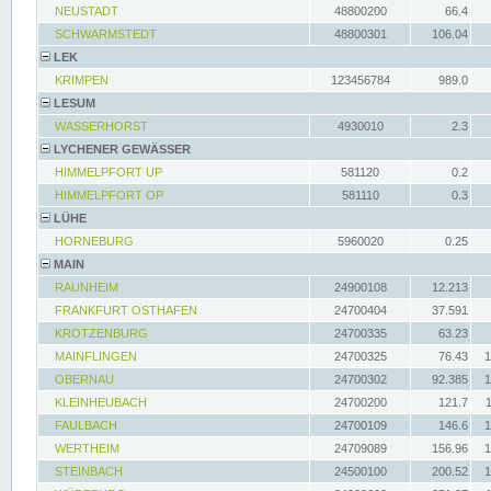
NEUSTADT
48800200
66.4
SCHWARMSTEDT
48800301
106.04
LEK
KRIMPEN
123456784
989.0
LESUM
WASSERHORST
4930010
2.3
LYCHENER GEWÄSSER
HIMMELPFORT UP
581120
0.2
HIMMELPFORT OP
581110
0.3
LÜHE
HORNEBURG
5960020
0.25
MAIN
RAUNHEIM
24900108
12.213
FRANKFURT OSTHAFEN
24700404
37.591
KROTZENBURG
24700335
63.23
MAINFLINGEN
24700325
76.43
1
OBERNAU
24700302
92.385
1
KLEINHEUBACH
24700200
121.7
FAULBACH
24700109
146.6
1
WERTHEIM
24709089
156.96
1
STEINBACH
24500100
200.52
1