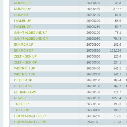
MÜDEN UP
26900500
36.8
MÜDEN OP
26900480
37.47
COCHEM
26900400
51.6
FANKEL UP
26900300
58.9
FANKEL OP
26900280
59.7
SANKT ALDEGUND UP
26900100
78.1
SANKT ALDEGUND OP
26900080
78.48
ENKIRCH UP
26700900
102.6
ENKIRCH OP
26700880
103.128
ZELTINGEN UP
26700600
123.4
ZELTINGEN OP
26700580
124.1
WINTRICH UP
26700400
141.1
1
WINTRICH OP
26700380
141.7
1
DETZEM UP
26700200
165.4
DETZEM OP
26700180
167.7
MEHRING AMS
26700100
171.7
RUWER
26500150
185.94
1
TRIER UP
26500100
195.3
1
TRIER OP
26500080
196.2
1
GREVENMACHER UP
26100200
212.5
1
GREVENMACHER OP
2610180
213.3
1