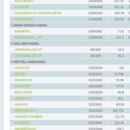
WÜRZBURG
24300600
251.97
ASTHEIM
24300406
311.22
1
SCHWEINFURT NEUER HAFEN
24300304
330.78
TRUNSTADT
24300202
378.44
2
MAIN-DONAU-KANAL
BAMBERG
24300042
7.31
2
RIEDENBURG_UP
13409200
151.2
3
MALZER KANAL
LIEBENWALDE UP
581550
43.3
LIEBENWALDE OP
581540
45.3
MITTELLANDKANAL
HÖRSTEL
31010010
0.6
RECKE
31010011
12.595
BRAMSCHE
31010020
31.95
BROXTEN
31010032
47.43
BAD ESSEN
31010030
60.8
LÜBBECKE
31010031
80.1
HAHLEN
31010041
98.09
BERENBUSCH
31010042
106.732
WARBER GRABEN
31010040
111.75
RUSBEND
31010043
112.16
NIENBRÜGGE
31010044
126.7