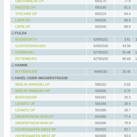
EBERSWALDE OP
693170
77.9
RAGÖSE OP
693190
81.0
STECHER OP
693210
84.4
LIEPE OP
693230
88.9
LIEPE UP
693240
88.9
FULDA
BONAFORTH
42900201
3.61
GUNTERSHAUSEN
42900100
43.99
GREBENAU
42700202
55.49
1
ROTENBURG
42700100
95.69
1
HAMME
RITTERHUDE
4940030
25.45
HAVEL-ODER-WASSERSTRASSE
BERLIN-SPANDAU UP
580310
0.55
BERLIN-SPANDAU OP
580300
0.76
BORGSDORF
581591
20.3
LEHNITZ UP
581590
28.4
LEHNITZ OP
581580
28.7
NIEDERFINOW SHW OP
692080
77.4
NIEDERFINOW SHW UP
692090
78.0
HOHENSAATEN WEST BP
603310
92.7
HOHENSAATEN WEST AP
603400
93.0