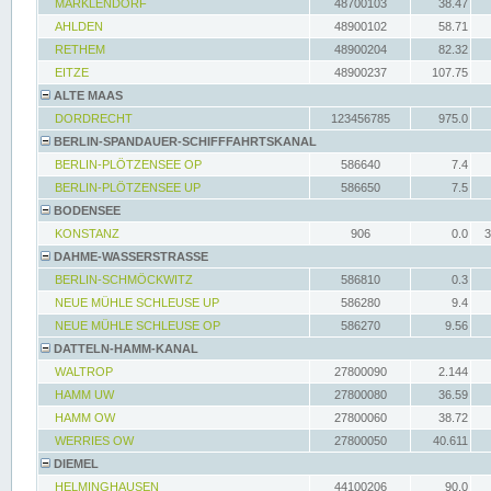
MARKLENDORF
48700103
38.47
AHLDEN
48900102
58.71
RETHEM
48900204
82.32
EITZE
48900237
107.75
ALTE MAAS
DORDRECHT
123456785
975.0
BERLIN-SPANDAUER-SCHIFFFAHRTSKANAL
BERLIN-PLÖTZENSEE OP
586640
7.4
BERLIN-PLÖTZENSEE UP
586650
7.5
BODENSEE
KONSTANZ
906
0.0
3
DAHME-WASSERSTRASSE
BERLIN-SCHMÖCKWITZ
586810
0.3
NEUE MÜHLE SCHLEUSE UP
586280
9.4
NEUE MÜHLE SCHLEUSE OP
586270
9.56
DATTELN-HAMM-KANAL
WALTROP
27800090
2.144
HAMM UW
27800080
36.59
HAMM OW
27800060
38.72
WERRIES OW
27800050
40.611
DIEMEL
HELMINGHAUSEN
44100206
90.0