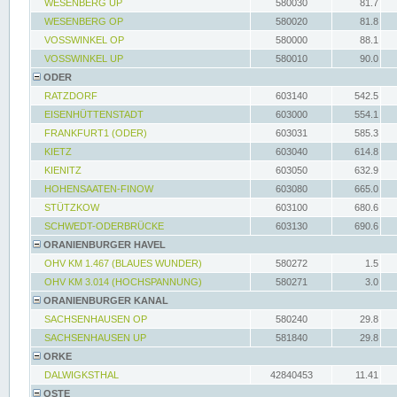
WESENBERG UP
580030
81.7
WESENBERG OP
580020
81.8
VOSSWINKEL OP
580000
88.1
VOSSWINKEL UP
580010
90.0
ODER
RATZDORF
603140
542.5
EISENHÜTTENSTADT
603000
554.1
FRANKFURT1 (ODER)
603031
585.3
KIETZ
603040
614.8
KIENITZ
603050
632.9
HOHENSAATEN-FINOW
603080
665.0
STÜTZKOW
603100
680.6
SCHWEDT-ODERBRÜCKE
603130
690.6
ORANIENBURGER HAVEL
OHV KM 1.467 (BLAUES WUNDER)
580272
1.5
OHV KM 3.014 (HOCHSPANNUNG)
580271
3.0
ORANIENBURGER KANAL
SACHSENHAUSEN OP
580240
29.8
SACHSENHAUSEN UP
581840
29.8
ORKE
DALWIGKSTHAL
42840453
11.41
OSTE