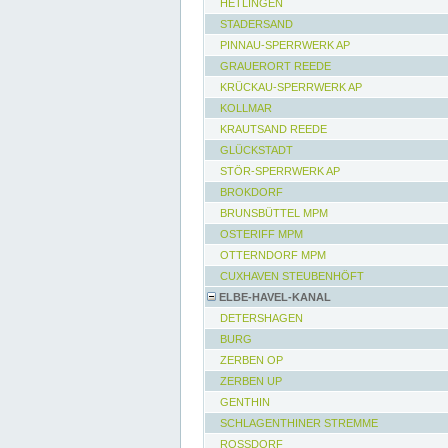
HETLINGEN
STADERSAND
PINNAU-SPERRWERK AP
GRAUERORT REEDE
KRÜCKAU-SPERRWERK AP
KOLLMAR
KRAUTSAND REEDE
GLÜCKSTADT
STÖR-SPERRWERK AP
BROKDORF
BRUNSBÜTTEL MPM
OSTERIFF MPM
OTTERNDORF MPM
CUXHAVEN STEUBENHÖFT
ELBE-HAVEL-KANAL
DETERSHAGEN
BURG
ZERBEN OP
ZERBEN UP
GENTHIN
SCHLAGENTHINER STREMME
ROSSDORF