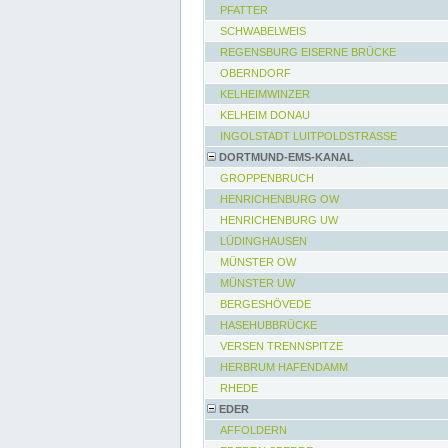
PFATTER
SCHWABELWEIS
REGENSBURG EISERNE BRÜCKE
OBERNDORF
KELHEIMWINZER
KELHEIM DONAU
INGOLSTADT LUITPOLDSTRASSE
DORTMUND-EMS-KANAL
GROPPENBRUCH
HENRICHENBURG OW
HENRICHENBURG UW
LÜDINGHAUSEN
MÜNSTER OW
MÜNSTER UW
BERGESHÖVEDE
HASEHUBBRÜCKE
VERSEN TRENNSPITZE
HERBRUM HAFENDAMM
RHEDE
EDER
AFFOLDERN