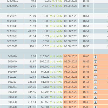
42800310
49.2
0.082
m. ü. NN
08.08.2026
18:45
42800309
74.5
245.870
m. ü. NN
08.08.2026
18:45
9520020
26.09
-5.005
m. ü. NHN
08.08.2026
18:51
9520030
26.09
-5.005
m. ü. NHN
08.08.2026
18:51
9520040
78.19
-5.008
m. ü. NHN
08.08.2026
18:51
9520050
78.312
-5.009
m. ü. NHN
08.08.2026
18:51
9520060
83.14
-5.021
m. ü. NHN
08.08.2026
18:50
9520070
99.8
-5.057
m. ü. NHN
08.08.2026
18:51
9520081
110.1
-5.020
m. ü. NHN
08.08.2026
18:50
501010
2.05
116.200
m. ü. NHN
08.08.2026
18:00
501040
34.67
108.026
m. ü. NHN
08.08.2026
18:45
501060
55.63
102.700
m. ü. NHN
08.08.2026
18:45
501080
82.2
94.823
m. ü. NHN
08.08.2026
18:45
501110
108.4
88.022
m. ü. NHN
08.08.2026
18:45
501160
128.02
81.686
m. ü. NHN
08.08.2026
15:15
501261
154.15
75.158
m. ü. NHN
08.08.2026
18:45
501330
184.45
68.794
m. ü. NHN
08.08.2026
18:45
501390
200.15
65.798
m. ü. NHN
08.08.2026
18:45
501420
214.14
62.450
m. ü. NHN
08.08.2026
18:45
501470
236.31
57.601
m. ü. NHN
08.08.2026
15:00