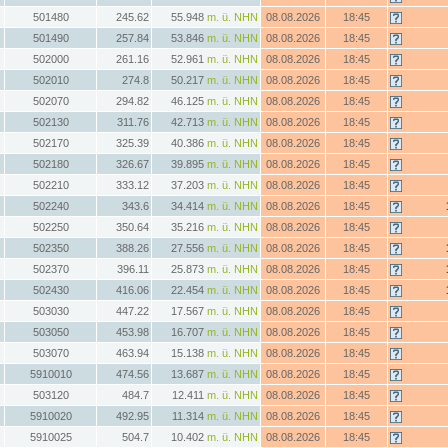
501480
245.62
55.948
m. ü. NHN
08.08.2026
18:45
501490
257.84
53.846
m. ü. NHN
08.08.2026
18:45
502000
261.16
52.961
m. ü. NHN
08.08.2026
18:45
502010
274.8
50.217
m. ü. NHN
08.08.2026
18:45
502070
294.82
46.125
m. ü. NHN
08.08.2026
18:45
502130
311.76
42.713
m. ü. NHN
08.08.2026
18:45
502170
325.39
40.386
m. ü. NHN
08.08.2026
18:45
502180
326.67
39.895
m. ü. NHN
08.08.2026
18:45
502210
333.12
37.203
m. ü. NHN
08.08.2026
18:45
502240
343.6
34.414
m. ü. NHN
08.08.2026
18:45
502250
350.64
35.216
m. ü. NHN
08.08.2026
18:45
502350
388.26
27.556
m. ü. NHN
08.08.2026
18:45
502370
396.11
25.873
m. ü. NHN
08.08.2026
18:45
502430
416.06
22.454
m. ü. NHN
08.08.2026
18:45
503030
447.22
17.567
m. ü. NHN
08.08.2026
18:45
503050
453.98
16.707
m. ü. NHN
08.08.2026
18:45
503070
463.94
15.138
m. ü. NHN
08.08.2026
18:45
5910010
474.56
13.687
m. ü. NHN
08.08.2026
18:45
503120
484.7
12.411
m. ü. NHN
08.08.2026
18:45
5910020
492.95
11.314
m. ü. NHN
08.08.2026
18:45
5910025
504.7
10.402
m. ü. NHN
08.08.2026
18:45