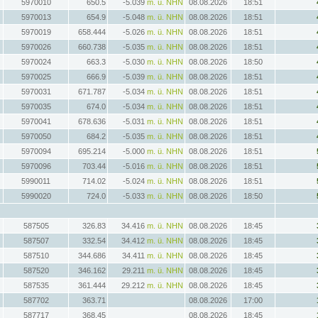
5970010
650.5
-5.039
m. ü. NHN
08.08.2026
18:51
5970013
654.9
-5.048
m. ü. NHN
08.08.2026
18:51
5970019
658.444
-5.026
m. ü. NHN
08.08.2026
18:51
5970026
660.738
-5.035
m. ü. NHN
08.08.2026
18:51
5970024
663.3
-5.030
m. ü. NHN
08.08.2026
18:50
5970025
666.9
-5.039
m. ü. NHN
08.08.2026
18:51
5970031
671.787
-5.034
m. ü. NHN
08.08.2026
18:51
5970035
674.0
-5.034
m. ü. NHN
08.08.2026
18:51
5970041
678.636
-5.031
m. ü. NHN
08.08.2026
18:51
5970050
684.2
-5.035
m. ü. NHN
08.08.2026
18:51
5970094
695.214
-5.000
m. ü. NHN
08.08.2026
18:51
5970096
703.44
-5.016
m. ü. NHN
08.08.2026
18:51
5990011
714.02
-5.024
m. ü. NHN
08.08.2026
18:51
5990020
724.0
-5.033
m. ü. NHN
08.08.2026
18:50
587505
326.83
34.416
m. ü. NHN
08.08.2026
18:45
587507
332.54
34.412
m. ü. NHN
08.08.2026
18:45
587510
344.686
34.411
m. ü. NHN
08.08.2026
18:45
587520
346.162
29.211
m. ü. NHN
08.08.2026
18:45
587535
361.444
29.212
m. ü. NHN
08.08.2026
18:45
587702
363.71
08.08.2026
17:00
587717
368.45
08.08.2026
18:45