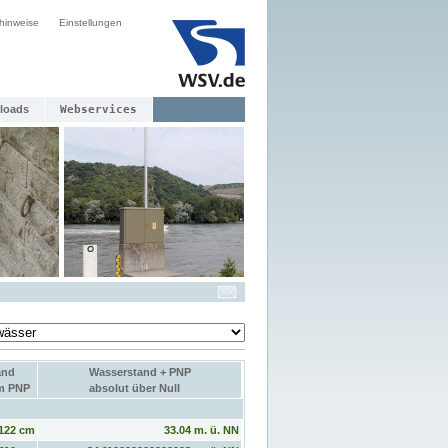
hinweise
Einstellungen
loads
Webservices
and
Wasserstand + PNP
um PNP
absolut über Null
122 cm
33.04 m. ü. NN