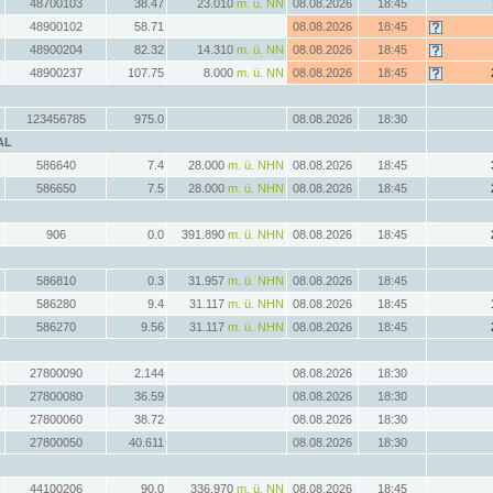
48700103
38.47
23.010
m. ü. NN
08.08.2026
18:45
48900102
58.71
08.08.2026
18:45
48900204
82.32
14.310
m. ü. NN
08.08.2026
18:45
48900237
107.75
8.000
m. ü. NN
08.08.2026
18:45
123456785
975.0
08.08.2026
18:30
AL
586640
7.4
28.000
m. ü. NHN
08.08.2026
18:45
586650
7.5
28.000
m. ü. NHN
08.08.2026
18:45
906
0.0
391.890
m. ü. NHN
08.08.2026
18:45
586810
0.3
31.957
m. ü. NHN
08.08.2026
18:45
586280
9.4
31.117
m. ü. NHN
08.08.2026
18:45
586270
9.56
31.117
m. ü. NHN
08.08.2026
18:45
27800090
2.144
08.08.2026
18:30
27800080
36.59
08.08.2026
18:30
27800060
38.72
08.08.2026
18:30
27800050
40.611
08.08.2026
18:30
44100206
90.0
336.970
m. ü. NN
08.08.2026
18:45