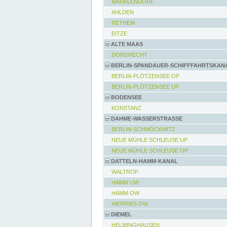
MARKLENDORF
AHLDEN
RETHEM
EITZE
ALTE MAAS
DORDRECHT
BERLIN-SPANDAUER-SCHIFFFAHRTSKAN
BERLIN-PLÖTZENSEE OP
BERLIN-PLÖTZENSEE UP
BODENSEE
KONSTANZ
DAHME-WASSERSTRASSE
BERLIN-SCHMÖCKWITZ
NEUE MÜHLE SCHLEUSE UP
NEUE MÜHLE SCHLEUSE OP
DATTELN-HAMM-KANAL
WALTROP
HAMM UW
HAMM OW
WERRIES OW
DIEMEL
HELMINGHAUSEN