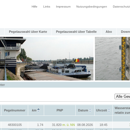
Hilfe
Links
Impressum
Nutzungsbedingungen
Datenschutz
Pegelauswahl über Karte
Pegelauswahl über Tabelle
Abo
Down
tter
Wasserst
Pegelnummer
km
PNP
Datum
Uhrzeit
relativ z
48300105
1.74
31.820
m. ü. NN
08.08.2026
18:45