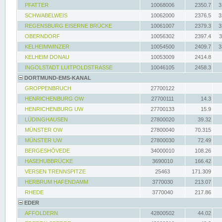
PFATTER
10068006
2350.7
3
SCHWABELWEIS
10062000
2376.5
3
REGENSBURG EISERNE BRÜCKE
10061007
2379.3
3
OBERNDORF
10056302
2397.4
3
KELHEIMWINZER
10054500
2409.7
3
KELHEIM DONAU
10053009
2414.8
INGOLSTADT LUITPOLDSTRASSE
10046105
2458.3
DORTMUND-EMS-KANAL
GROPPENBRUCH
27700122
HENRICHENBURG OW
27700111
14.3
HENRICHENBURG UW
27700133
15.9
LÜDINGHAUSEN
27800020
39.32
MÜNSTER OW
27800040
70.315
MÜNSTER UW
27800030
72.49
BERGESHÖVEDE
34000010
108.26
HASEHUBBRÜCKE
3690010
166.42
VERSEN TRENNSPITZE
25463
171.309
HERBRUM HAFENDAMM
3770030
213.07
RHEDE
3770040
217.86
EDER
AFFOLDERN
42800502
44.02