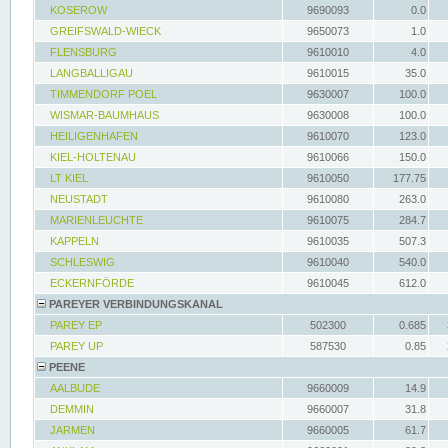
KOSEROW
9690093
0.0
GREIFSWALD-WIECK
9650073
1.0
FLENSBURG
9610010
4.0
LANGBALLIGAU
9610015
35.0
TIMMENDORF POEL
9630007
100.0
WISMAR-BAUMHAUS
9630008
100.0
HEILIGENHAFEN
9610070
123.0
KIEL-HOLTENAU
9610066
150.0
LT KIEL
9610050
177.75
NEUSTADT
9610080
263.0
MARIENLEUCHTE
9610075
284.7
KAPPELN
9610035
507.3
SCHLESWIG
9610040
540.0
ECKERNFÖRDE
9610045
612.0
PAREYER VERBINDUNGSKANAL
PAREY EP
502300
0.685
PAREY UP
587530
0.85
PEENE
AALBUDE
9660009
14.9
DEMMIN
9660007
31.8
JARMEN
9660005
61.7