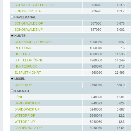
SCHWEDT SCHLEUSE BP
603410
123.5
FRIEDRICHSTHAL
603420
133.7
HAVELKANAL
SCHÖNWALDE OP
587050
8.676
SCHÖNWALDE UP
587060
9.002
HUNTE
OLDENBURG-DRIELAKE
4960030
0.547
REITHÖRNE
4960040
7.6
HOLLERSIEL
4960050
11.535
BUTTELERHÖRNE
4960060
14.249
HUNTEBRÜCK
4960070
17.8
ELSFLETH OHRT
4960080
21.493
IJSSEL
IJSSELKOP
2790070
880.0
ILMENAU
LÜNE
5940020
1.501
BARDOWICK OP
5940029
5.624
BARDOWICK UP
5940030
5.687
WITTORF OP
5940049
12.2
WITTORF UP
5940050
12.3
FAHRENHOLZ OP
5940070
17.64