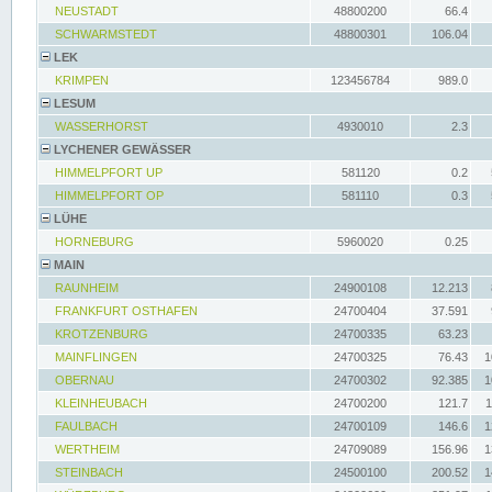
NEUSTADT
48800200
66.4
SCHWARMSTEDT
48800301
106.04
LEK
KRIMPEN
123456784
989.0
LESUM
WASSERHORST
4930010
2.3
LYCHENER GEWÄSSER
HIMMELPFORT UP
581120
0.2
HIMMELPFORT OP
581110
0.3
LÜHE
HORNEBURG
5960020
0.25
MAIN
RAUNHEIM
24900108
12.213
FRANKFURT OSTHAFEN
24700404
37.591
KROTZENBURG
24700335
63.23
MAINFLINGEN
24700325
76.43
1
OBERNAU
24700302
92.385
1
KLEINHEUBACH
24700200
121.7
1
FAULBACH
24700109
146.6
1
WERTHEIM
24709089
156.96
1
STEINBACH
24500100
200.52
1