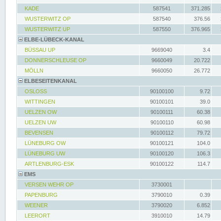
KADE
587541
371.285
WUSTERWITZ OP
587540
376.56
WUSTERWITZ UP
587550
376.965
ELBE-LÜBECK-KANAL
BÜSSAU UP
9669040
3.4
DONNERSCHLEUSE OP
9660049
20.722
MÖLLN
9660050
26.772
ELBESEITENKANAL
OSLOSS
90100100
9.72
WITTINGEN
90100101
39.0
UELZEN OW
90100111
60.38
UELZEN UW
90100110
60.98
BEVENSEN
90100112
79.72
LÜNEBURG OW
90100121
104.0
LÜNEBURG UW
90100120
106.3
ARTLENBURG-ESK
90100122
114.7
EMS
VERSEN WEHR OP
3730001
PAPENBURG
3790010
0.39
WEENER
3790020
6.852
LEERORT
3910010
14.79