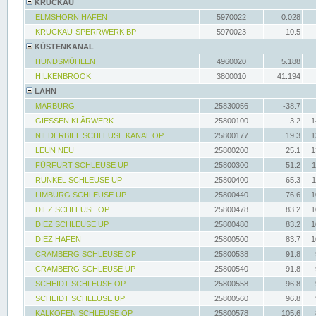
KRÜCKAU
ELMSHORN HAFEN
5970022
0.028
KRÜCKAU-SPERRWERK BP
5970023
10.5
KÜSTENKANAL
HUNDSMÜHLEN
4960020
5.188
HILKENBROOK
3800010
41.194
LAHN
MARBURG
25830056
-38.7
GIESSEN KLÄRWERK
25800100
-3.2
1
NIEDERBIEL SCHLEUSE KANAL OP
25800177
19.3
1
LEUN NEU
25800200
25.1
1
FÜRFURT SCHLEUSE UP
25800300
51.2
1
RUNKEL SCHLEUSE UP
25800400
65.3
1
LIMBURG SCHLEUSE UP
25800440
76.6
1
DIEZ SCHLEUSE OP
25800478
83.2
1
DIEZ SCHLEUSE UP
25800480
83.2
1
DIEZ HAFEN
25800500
83.7
1
CRAMBERG SCHLEUSE OP
25800538
91.8
CRAMBERG SCHLEUSE UP
25800540
91.8
SCHEIDT SCHLEUSE OP
25800558
96.8
SCHEIDT SCHLEUSE UP
25800560
96.8
KALKOFEN SCHLEUSE OP
25800578
105.6