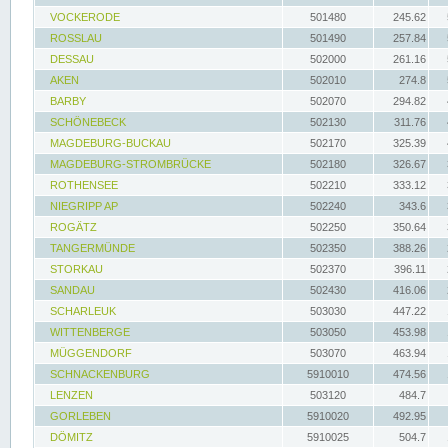
VOCKERODE
501480
245.62
ROSSLAU
501490
257.84
DESSAU
502000
261.16
AKEN
502010
274.8
BARBY
502070
294.82
SCHÖNEBECK
502130
311.76
MAGDEBURG-BUCKAU
502170
325.39
MAGDEBURG-STROMBRÜCKE
502180
326.67
ROTHENSEE
502210
333.12
NIEGRIPP AP
502240
343.6
ROGÄTZ
502250
350.64
TANGERMÜNDE
502350
388.26
STORKAU
502370
396.11
SANDAU
502430
416.06
SCHARLEUK
503030
447.22
WITTENBERGE
503050
453.98
MÜGGENDORF
503070
463.94
SCHNACKENBURG
5910010
474.56
LENZEN
503120
484.7
GORLEBEN
5910020
492.95
DÖMITZ
5910025
504.7