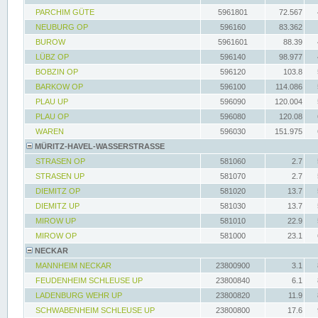
PARCHIM GÜTE
5961801
72.567
NEUBURG OP
596160
83.362
BUROW
5961601
88.39
LÜBZ OP
596140
98.977
BOBZIN OP
596120
103.8
BARKOW OP
596100
114.086
PLAU UP
596090
120.004
PLAU OP
596080
120.08
WAREN
596030
151.975
MÜRITZ-HAVEL-WASSERSTRASSE
STRASEN OP
581060
2.7
STRASEN UP
581070
2.7
DIEMITZ OP
581020
13.7
DIEMITZ UP
581030
13.7
MIROW UP
581010
22.9
MIROW OP
581000
23.1
NECKAR
MANNHEIM NECKAR
23800900
3.1
FEUDENHEIM SCHLEUSE UP
23800840
6.1
LADENBURG WEHR UP
23800820
11.9
SCHWABENHEIM SCHLEUSE UP
23800800
17.6