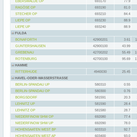
EBERSWALDE OP
693170
77.9
RAGÖSE OP
693190
81.0
STECHER OP
693210
84.4
LIEPE OP
693230
88.9
LIEPE UP
693240
88.9
FULDA
BONAFORTH
42900201
3.61
1
GUNTERSHAUSEN
42900100
43.99
GREBENAU
42700202
55.49
1
ROTENBURG
42700100
95.69
1
HAMME
RITTERHUDE
4940030
25.45
HAVEL-ODER-WASSERSTRASSE
BERLIN-SPANDAU UP
580310
0.55
BERLIN-SPANDAU OP
580300
0.76
BORGSDORF
581591
20.3
LEHNITZ UP
581590
28.4
LEHNITZ OP
581580
28.7
NIEDERFINOW SHW OP
692080
77.4
NIEDERFINOW SHW UP
692090
78.0
HOHENSAATEN WEST BP
603310
92.7
HOHENSAATEN WEST AP
603400
93.0