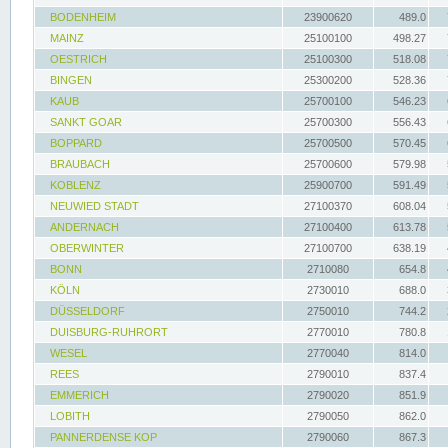
BODENHEIM
23900620
489.0
MAINZ
25100100
498.27
OESTRICH
25100300
518.08
BINGEN
25300200
528.36
KAUB
25700100
546.23
SANKT GOAR
25700300
556.43
BOPPARD
25700500
570.45
BRAUBACH
25700600
579.98
KOBLENZ
25900700
591.49
NEUWIED STADT
27100370
608.04
ANDERNACH
27100400
613.78
OBERWINTER
27100700
638.19
BONN
2710080
654.8
KÖLN
2730010
688.0
DÜSSELDORF
2750010
744.2
DUISBURG-RUHRORT
2770010
780.8
WESEL
2770040
814.0
REES
2790010
837.4
EMMERICH
2790020
851.9
LOBITH
2790050
862.0
PANNERDENSE KOP
2790060
867.3