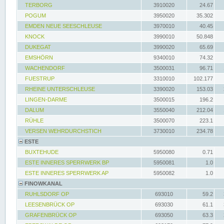
TERBORG
3910020
24.67
POGUM
3950020
35.302
EMDEN NEUE SEESCHLEUSE
3970010
40.45
KNOCK
3990010
50.848
DUKEGAT
3990020
65.69
EMSHÖRN
9340010
74.32
WACHENDORF
3500031
96.71
FUESTRUP
3310010
102.177
RHEINE UNTERSCHLEUSE
3390020
153.03
LINGEN-DARME
3500015
196.2
DALUM
3550040
212.04
RÜHLE
3500070
223.1
VERSEN WEHRDURCHSTICH
3730010
234.78
ESTE
BUXTEHUDE
5950080
0.71
ESTE INNERES SPERRWERK BP
5950081
1.0
ESTE INNERES SPERRWERK AP
5950082
1.0
FINOWKANAL
RUHLSDORF OP
693010
59.2
LEESENBRÜCK OP
693030
61.1
GRAFENBRÜCK OP
693050
63.3