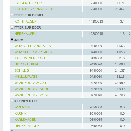
FAHRENHOLZ UP
5940060
17.71
ILMENAU SPERRWERK AP
5940080
28.467
ITTER ZUR DIEMEL
KOTTHAUSEN
44100013
3.4
ITTER ZUR EDER
HERZHAUSEN
42800218
1.3
2
JADE
WHV ALTER VORHAFEN
9440020
1.565
WHV NEUER VORHAFEN
9440030
4.053
JADE-WESER-PORT
9430050
11.6
HOOKSIELPLATE
9430020
18.098
SCHILLIG
9430030
24.137
MELLUMPLATE
9420010
31.13
WANGEROOGE OST
9420020
34.999
WANGEROOGE NORD
9420030
41.049
WANGEROOGE WEST
9420040
43.208
KLEINES HAFF
WOLGAST
9650080
0.0
KARNIN
9690084
0.0
KARLSHAGEN
9690085
0.0
UECKERMÜNDE
9690088
0.0