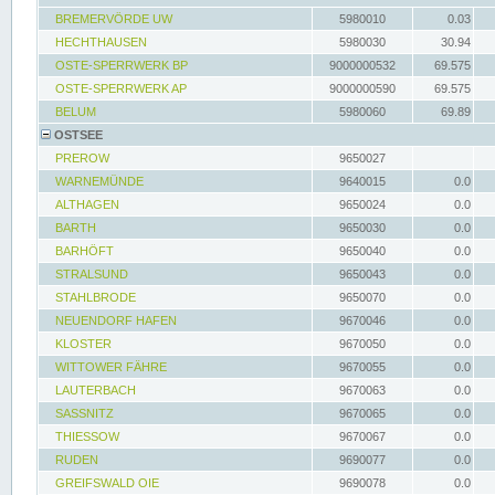
BREMERVÖRDE UW
5980010
0.03
HECHTHAUSEN
5980030
30.94
OSTE-SPERRWERK BP
9000000532
69.575
OSTE-SPERRWERK AP
9000000590
69.575
BELUM
5980060
69.89
OSTSEE
PREROW
9650027
WARNEMÜNDE
9640015
0.0
ALTHAGEN
9650024
0.0
BARTH
9650030
0.0
BARHÖFT
9650040
0.0
STRALSUND
9650043
0.0
STAHLBRODE
9650070
0.0
NEUENDORF HAFEN
9670046
0.0
KLOSTER
9670050
0.0
WITTOWER FÄHRE
9670055
0.0
LAUTERBACH
9670063
0.0
SASSNITZ
9670065
0.0
THIESSOW
9670067
0.0
RUDEN
9690077
0.0
GREIFSWALD OIE
9690078
0.0