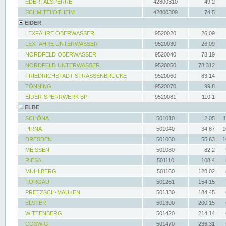
EDERTALSPERRE
42800310
49.2
SCHMITTLOTHEIM
42800309
74.5
EIDER
LEXFÄHRE OBERWASSER
9520020
26.09
LEXFÄHRE UNTERWASSER
9520030
26.09
NORDFELD OBERWASSER
9520040
78.19
NORDFELD UNTERWASSER
9520050
78.312
FRIEDRICHSTADT STRASSENBRÜCKE
9520060
83.14
TÖNNING
9520070
99.8
EIDER-SPERRWERK BP
9520081
110.1
ELBE
SCHÖNA
501010
2.05
1
PIRNA
501040
34.67
1
DRESDEN
501060
55.63
1
MEISSEN
501080
82.2
RIESA
501110
108.4
MÜHLBERG
501160
128.02
TORGAU
501261
154.15
PRETZSCH-MAUKEN
501330
184.45
ELSTER
501390
200.15
WITTENBERG
501420
214.14
COSWIG
501470
236.31