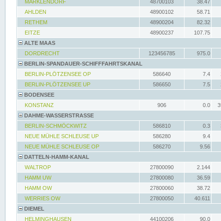
MARKLENDORF
48700103
38.47
AHLDEN
48900102
58.71
RETHEM
48900204
82.32
EITZE
48900237
107.75
ALTE MAAS
DORDRECHT
123456785
975.0
BERLIN-SPANDAUER-SCHIFFFAHRTSKANAL
BERLIN-PLÖTZENSEE OP
586640
7.4
BERLIN-PLÖTZENSEE UP
586650
7.5
BODENSEE
KONSTANZ
906
0.0
3
DAHME-WASSERSTRASSE
BERLIN-SCHMÖCKWITZ
586810
0.3
NEUE MÜHLE SCHLEUSE UP
586280
9.4
NEUE MÜHLE SCHLEUSE OP
586270
9.56
DATTELN-HAMM-KANAL
WALTROP
27800090
2.144
HAMM UW
27800080
36.59
HAMM OW
27800060
38.72
WERRIES OW
27800050
40.611
DIEMEL
HELMINGHAUSEN
44100206
90.0