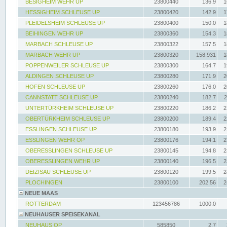
BESIGHEIM WEHR UP
23800440
136.9
1
HESSIGHEIM SCHLEUSE UP
23800420
142.9
1
PLEIDELSHEIM SCHLEUSE UP
23800400
150.0
1
BEIHINGEN WEHR UP
23800360
154.3
1
MARBACH SCHLEUSE UP
23800322
157.5
1
MARBACH WEHR UP
23800320
158.931
1
POPPENWEILER SCHLEUSE UP
23800300
164.7
1
ALDINGEN SCHLEUSE UP
23800280
171.9
2
HOFEN SCHLEUSE UP
23800260
176.0
2
CANNSTATT SCHLEUSE UP
23800240
182.7
2
UNTERTÜRKHEIM SCHLEUSE UP
23800220
186.2
2
OBERTÜRKHEIM SCHLEUSE UP
23800200
189.4
2
ESSLINGEN SCHLEUSE UP
23800180
193.9
2
ESSLINGEN WEHR OP
23800176
194.1
2
OBERESSLINGEN SCHLEUSE UP
23800145
194.8
2
OBERESSLINGEN WEHR UP
23800140
196.5
2
DEIZISAU SCHLEUSE UP
23800120
199.5
2
PLOCHINGEN
23800100
202.56
2
NEUE MAAS
ROTTERDAM
123456786
1000.0
NEUHAUSER SPEISEKANAL
NEUHAUS OP
585850
2.7