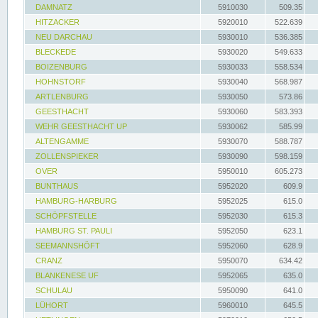
DAMNATZ
5910030
509.35
HITZACKER
5920010
522.639
NEU DARCHAU
5930010
536.385
BLECKEDE
5930020
549.633
BOIZENBURG
5930033
558.534
HOHNSTORF
5930040
568.987
ARTLENBURG
5930050
573.86
GEESTHACHT
5930060
583.393
WEHR GEESTHACHT UP
5930062
585.99
ALTENGAMME
5930070
588.787
ZOLLENSPIEKER
5930090
598.159
OVER
5950010
605.273
BUNTHAUS
5952020
609.9
HAMBURG-HARBURG
5952025
615.0
SCHÖPFSTELLE
5952030
615.3
HAMBURG ST. PAULI
5952050
623.1
SEEMANNSHÖFT
5952060
628.9
CRANZ
5950070
634.42
BLANKENESE UF
5952065
635.0
SCHULAU
5950090
641.0
LÜHORT
5960010
645.5