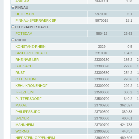
ANKLAM
9660001
89.8
PINNAU
UETERSEN
5970016
9.51
PINNAU-SPERRWERK BP
5970018
18.1
POTSDAMER HAVEL
POTSDAM
580412
26.63
RHEIN
KONSTANZ-RHEIN
3329
0.5
BASEL-RHEINHALLE
2310010
164.3
RHEINWEILER
23300130
186.2
2
BREISACH
23300320
227.6
1
RUST
23300580
254.2
1
OTTENHEIM
23300800
270.6
1
KEHL-KRONENHOF
23300900
292.2
1
IFFEZHEIM
23500600
336.2
1
PLITTERSDORF
23500700
340.2
1
MAXAU
23700200
362.327
PHILIPPSBURG
23700500
389.33
SPEYER
23700600
400.61
MANNHEIM
23700700
424.733
WORMS
23900200
443.37
NIERSTEIN-OPPENHEIM
23900600
480.606