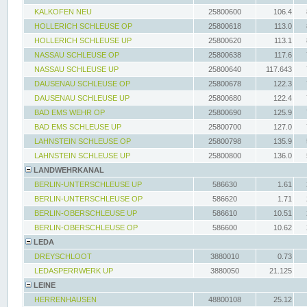
KALKOFEN NEU
25800600
106.4
HOLLERICH SCHLEUSE OP
25800618
113.0
HOLLERICH SCHLEUSE UP
25800620
113.1
NASSAU SCHLEUSE OP
25800638
117.6
NASSAU SCHLEUSE UP
25800640
117.643
DAUSENAU SCHLEUSE OP
25800678
122.3
DAUSENAU SCHLEUSE UP
25800680
122.4
BAD EMS WEHR OP
25800690
125.9
BAD EMS SCHLEUSE UP
25800700
127.0
LAHNSTEIN SCHLEUSE OP
25800798
135.9
LAHNSTEIN SCHLEUSE UP
25800800
136.0
LANDWEHRKANAL
BERLIN-UNTERSCHLEUSE UP
586630
1.61
BERLIN-UNTERSCHLEUSE OP
586620
1.71
BERLIN-OBERSCHLEUSE UP
586610
10.51
BERLIN-OBERSCHLEUSE OP
586600
10.62
LEDA
DREYSCHLOOT
3880010
0.73
LEDASPERRWERK UP
3880050
21.125
LEINE
HERRENHAUSEN
48800108
25.12