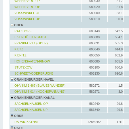
WESENBERG UP
580030
81.7
WESENBERG OP
580020
81.8
VOSSWINKEL OP
580000
88.1
VOSSWINKEL UP
580010
90.0
ODER
RATZDORF
603140
542.5
EISENHÜTTENSTADT
603000
554.1
FRANKFURT1 (ODER)
603031
585.3
KIETZ
603040
614.8
KIENITZ
603050
632.9
HOHENSAATEN-FINOW
603080
665.0
STÜTZKOW
603100
680.6
SCHWEDT-ODERBRÜCKE
603130
690.6
ORANIENBURGER HAVEL
OHV KM 1.467 (BLAUES WUNDER)
580272
1.5
OHV KM 3.014 (HOCHSPANNUNG)
580271
3.0
ORANIENBURGER KANAL
SACHSENHAUSEN OP
580240
29.8
SACHSENHAUSEN UP
581840
29.8
ORKE
DALWIGKSTHAL
42840453
11.41
OSTE