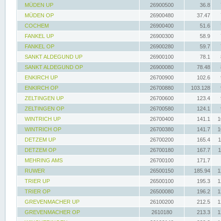
MÜDEN UP
26900500
36.8
MÜDEN OP
26900480
37.47
COCHEM
26900400
51.6
FANKEL UP
26900300
58.9
FANKEL OP
26900280
59.7
SANKT ALDEGUND UP
26900100
78.1
SANKT ALDEGUND OP
26900080
78.48
ENKIRCH UP
26700900
102.6
ENKIRCH OP
26700880
103.128
ZELTINGEN UP
26700600
123.4
ZELTINGEN OP
26700580
124.1
WINTRICH UP
26700400
141.1
1
WINTRICH OP
26700380
141.7
1
DETZEM UP
26700200
165.4
1
DETZEM OP
26700180
167.7
1
MEHRING AMS
26700100
171.7
RUWER
26500150
185.94
1
TRIER UP
26500100
195.3
1
TRIER OP
26500080
196.2
1
GREVENMACHER UP
26100200
212.5
1
GREVENMACHER OP
2610180
213.3
1