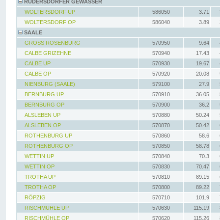
RÜDERSDORFER GEWÄSSER
WOLTERSDORF UP
586050
3.71
WOLTERSDORF OP
586040
3.89
SAALE
GROSS ROSENBURG
570950
9.64
CALBE GRIZEHNE
570940
17.43
CALBE UP
570930
19.67
CALBE OP
570920
20.08
NIENBURG (SAALE)
579100
27.9
BERNBURG UP
570910
36.05
BERNBURG OP
570900
36.2
ALSLEBEN UP
570880
50.24
ALSLEBEN OP
570870
50.42
ROTHENBURG UP
570860
58.6
ROTHENBURG OP
570850
58.78
WETTIN UP
570840
70.3
WETTIN OP
570830
70.47
TROTHA UP
570810
89.15
TROTHA OP
570800
89.22
RÖPZIG
570710
101.9
RISCHMÜHLE UP
570630
115.19
RISCHMÜHLE OP
570620
115.26