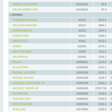
DIEMELTALSPERRE
44100104
90.6
WILHELMSBRÜCKE
44100024
97.4
DONAU
THEBNERSTRASSL
42015
1879.2
WILDUNGSMAUER
42014
1894.7
KORNEUBURG
42013
1941.5
DÜRNSTEIN
42012
2009.2
KIENSTOCK
42011
2015.2
GREIN
420091
2079.1
MAUTHAUSEN
42009
2111.0
WILHERING
420061
2144.1
ERLAU
10096001
2214.5
2
ACHLEITEN
10094006
2223.1
PASSAU ILZSTADT
10092000
2225.2
2
PASSAU DONAU
10091008
2226.7
2
KACHLET SCHLEUSE UP
10090708
2230.3
2
KACHLET WEHR UP
10090408
2230.724
2
VILSHOFEN
10089006
2249.5
2
HOFKIRCHEN
10088003
2256.9
2
DEGGENDORF
10081004
2284.4
3
PFELLING
10078000
2305.5
3