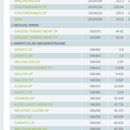
WINCHERINGEN
26100140
222.2
1
STADTBREDIMUS UP
26100130
229.44
STADTBREDIMUS OP
26100110
230.5
1
PERL
26100100
241.8
1
MÜGGELSPREE
GROSSE TRÄNKE WEHR UP
582670
44.91
GROSSE TRÄNKE WEHR OP
582660
45.03
MÜRITZ-ELDE-WASSERSTRASSE
DÖMITZ UP
596460
0.9
DÖMITZ OP
596450
1.0
NEU KALLISS OP
596430
4.97
FINDENWIRUNSHIER OP
596410
5.838
MALLISS UP
596400
9.431
MALLISS OP
596390
9.507
ELDENA OP
596370
18.004
GÜRITZ OP
596350
22.8
GRABOW OP
596330
30.849
KLEIN LAASCH WEHR OP
596300
42.718
NEUSTADT GLEWE OP
596280
46.197
LEWITZ OP
596250
50.599
GARWITZ UP
596230
60.655
MALCHOW WEHR OP
596200
65.201