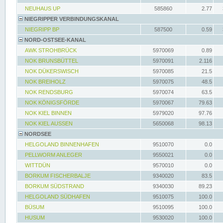
NEUHAUS UP
585860
2.77
NIEGRIPPER VERBINDUNGSKANAL
NIEGRIPP BP
587500
0.59
NORD-OSTSEE-KANAL
AWK STROHBRÜCK
5970069
0.89
NOK BRUNSBÜTTEL
5970091
2.116
NOK DÜKERSWISCH
5970085
21.5
NOK BREIHOLZ
5970075
48.5
NOK RENDSBURG
5970074
63.5
NOK KÖNIGSFÖRDE
5970067
79.63
NOK KIEL BINNEN
5979020
97.76
NOK KIEL AUSSEN
5650068
98.13
NORDSEE
HELGOLAND BINNENHAFEN
9510070
0.0
PELLWORM ANLEGER
9550021
0.0
WITTDÜN
9570010
0.0
BORKUM FISCHERBALJE
9340020
83.5
BORKUM SÜDSTRAND
9340030
89.23
HELGOLAND SÜDHAFEN
9510075
100.0
BÜSUM
9510095
100.0
HUSUM
9530020
100.0