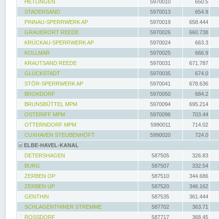
HETLINGEN
5970010
650.5
STADERSAND
5970013
654.9
PINNAU-SPERRWERK AP
5970019
658.444
GRAUERORT REEDE
5970026
660.738
KRÜCKAU-SPERRWERK AP
5970024
663.3
KOLLMAR
5970025
666.9
KRAUTSAND REEDE
5970031
671.787
GLÜCKSTADT
5970035
674.0
STÖR-SPERRWERK AP
5970041
678.636
BROKDORF
5970050
684.2
BRUNSBÜTTEL MPM
5970094
695.214
OSTERIFF MPM
5970096
703.44
OTTERNDORF MPM
5990011
714.02
CUXHAVEN STEUBENHÖFT
5990020
724.0
ELBE-HAVEL-KANAL
DETERSHAGEN
587505
326.83
BURG
587507
332.54
ZERBEN OP
587510
344.686
ZERBEN UP
587520
346.162
GENTHIN
587535
361.444
SCHLAGENTHINER STREMME
587702
363.71
ROSSDORF
587717
368.45