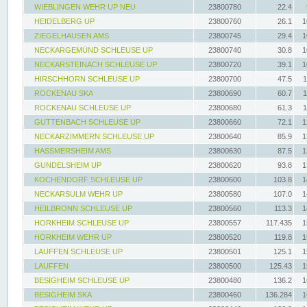
WIEBLINGEN WEHR UP NEU
23800780
22.4
HEIDELBERG UP
23800760
26.1
1
ZIEGELHAUSEN AMS
23800745
29.4
1
NECKARGEMÜND SCHLEUSE UP
23800740
30.8
1
NECKARSTEINACH SCHLEUSE UP
23800720
39.1
1
HIRSCHHORN SCHLEUSE UP
23800700
47.5
1
ROCKENAU SKA
23800690
60.7
1
ROCKENAU SCHLEUSE UP
23800680
61.3
1
GUTTENBACH SCHLEUSE UP
23800660
72.1
1
NECKARZIMMERN SCHLEUSE UP
23800640
85.9
1
HASSMERSHEIM AMS
23800630
87.5
1
GUNDELSHEIM UP
23800620
93.8
1
KOCHENDORF SCHLEUSE UP
23800600
103.8
1
NECKARSULM WEHR UP
23800580
107.0
1
HEILBRONN SCHLEUSE UP
23800560
113.3
1
HORKHEIM SCHLEUSE UP
23800557
117.435
1
HORKHEIM WEHR UP
23800520
119.8
1
LAUFFEN SCHLEUSE UP
23800501
125.1
1
LAUFFEN
23800500
125.43
1
BESIGHEIM SCHLEUSE UP
23800480
136.2
1
BESIGHEIM SKA
23800460
136.284
1