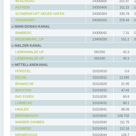
WÜRZBURG
24300600
251.97
1
ASTHEIM
24300406
311.22
1
SCHWEINFURT NEUER HAFEN
24300304
330.78
2
TRUNSTADT
24300202
378.44
2
MAIN-DONAU-KANAL
BAMBERG
24300042
7.31
2
RIEDENBURG_UP
13409200
151.2
3
MALZER KANAL
LIEBENWALDE UP
581550
43.3
LIEBENWALDE OP
581540
45.3
MITTELLANDKANAL
HÖRSTEL
31010010
0.6
RECKE
31010011
12.595
BRAMSCHE
31010020
31.95
BROXTEN
31010032
47.43
BAD ESSEN
31010030
60.8
LÜBBECKE
31010031
80.1
HAHLEN
31010041
98.09
BERENBUSCH
31010042
106.732
WARBER GRABEN
31010040
111.75
RUSBEND
31010043
112.16
NIENBRÜGGE
31010044
126.7