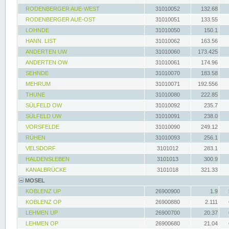
RODENBERGER AUE-WEST
31010052
132.68
RODENBERGER AUE-OST
31010051
133.55
LOHNDE
31010050
150.1
HANN. LIST
31010062
163.56
ANDERTEN UW
31010060
173.425
ANDERTEN OW
31010061
174.96
SEHNDE
31010070
183.58
MEHRUM
31010071
192.556
THUNE
31010080
222.85
SÜLFELD OW
31010092
235.7
SÜLFELD UW
31010091
238.0
VORSFELDE
31010090
249.12
RÜHEN
31010093
256.1
VELSDORF
3101012
283.1
HALDENSLEBEN
3101013
300.9
KANALBRÜCKE
3101018
321.33
MOSEL
KOBLENZ UP
26900900
1.9
KOBLENZ OP
26900880
2.111
LEHMEN UP
26900700
20.37
LEHMEN OP
26900680
21.04