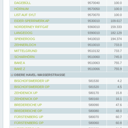
DAGEBÜLL
9570040
100.0
HÖRNUM
9570050
100.0
LIST AUF SYLT
9570070
100.0
EIDER-SPERRWERK AP
9530010
109.617
NORDERNEY RIFFGAT
9360010
159.333
LANGEOOG
9390010
182.129
SPIEKEROOG
9410010
194.374
ZEHNERLOCH
9510010
733.0
MITTELGRUND
9510132
733.7
SCHARHÖRN
9510060
745.0
BAKE A
9510063
755.7
BAKE Z
9510066
755.9
OBERE HAVEL-WASSERSTRASSE
BISCHOFSWERDER UP
581530
4.2
BISCHOFSWERDER OP
581520
4.5
ZEHDENICK UP
580170
15.8
ZEHDENICK OP
580160
16.1
BREDEREICHE UP
580090
47.6
BREDEREICHE OP
580080
48.0
FÜRSTENBERG UP
580070
60.7
FÜRSTENBERG OP
580060
60.8