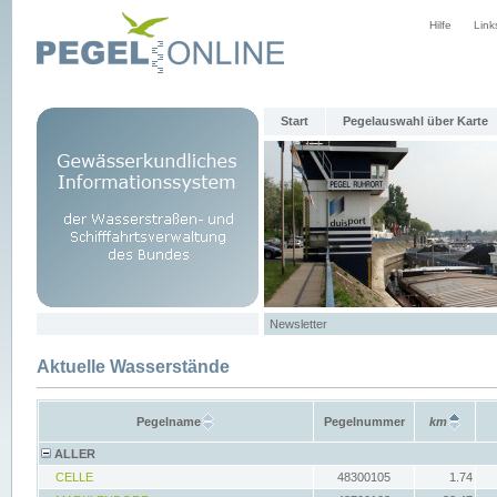
Hilfe
Link
Start
Pegelauswahl über Karte
Newsletter
Aktuelle Wasserstände
Pegelname
Pegelnummer
km
ALLER
CELLE
48300105
1.74