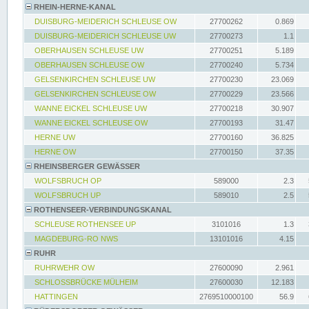
RHEIN-HERNE-KANAL
DUISBURG-MEIDERICH SCHLEUSE OW
27700262
0.869
DUISBURG-MEIDERICH SCHLEUSE UW
27700273
1.1
OBERHAUSEN SCHLEUSE UW
27700251
5.189
OBERHAUSEN SCHLEUSE OW
27700240
5.734
GELSENKIRCHEN SCHLEUSE UW
27700230
23.069
GELSENKIRCHEN SCHLEUSE OW
27700229
23.566
WANNE EICKEL SCHLEUSE UW
27700218
30.907
WANNE EICKEL SCHLEUSE OW
27700193
31.47
HERNE UW
27700160
36.825
HERNE OW
27700150
37.35
RHEINSBERGER GEWÄSSER
WOLFSBRUCH OP
589000
2.3
WOLFSBRUCH UP
589010
2.5
ROTHENSEER-VERBINDUNGSKANAL
SCHLEUSE ROTHENSEE UP
3101016
1.3
MAGDEBURG-RO NWS
13101016
4.15
RUHR
RUHRWEHR OW
27600090
2.961
SCHLOSSBRÜCKE MÜLHEIM
27600030
12.183
HATTINGEN
2769510000100
56.9