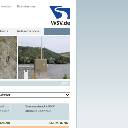
hinweise
Einstellungen
loads
Webservices
and
Wasserstand + PNP
um PNP
absolut über Null
128 cm
33.1 m. ü. NN