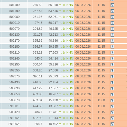
501480
245.62
55.948
m. ü. NHN
06.08.2026
11:15
501490
257.84
53.846
m. ü. NHN
06.08.2026
11:15
502000
261.16
52.961
m. ü. NHN
06.08.2026
11:15
502010
274.8
50.217
m. ü. NHN
06.08.2026
11:15
502070
294.82
46.125
m. ü. NHN
06.08.2026
11:15
502130
311.76
42.713
m. ü. NHN
06.08.2026
11:15
502170
325.39
40.386
m. ü. NHN
06.08.2026
11:15
502180
326.67
39.895
m. ü. NHN
06.08.2026
11:15
502210
333.12
37.203
m. ü. NHN
06.08.2026
11:15
502240
343.6
34.414
m. ü. NHN
06.08.2026
11:15
502250
350.64
35.216
m. ü. NHN
06.08.2026
11:15
502350
388.26
27.556
m. ü. NHN
06.08.2026
11:15
502370
396.11
25.873
m. ü. NHN
06.08.2026
11:15
502430
416.06
22.454
m. ü. NHN
06.08.2026
11:15
503030
447.22
17.567
m. ü. NHN
06.08.2026
11:15
503050
453.98
16.707
m. ü. NHN
06.08.2026
11:15
503070
463.94
15.138
m. ü. NHN
06.08.2026
11:00
5910010
474.56
13.687
m. ü. NHN
06.08.2026
11:00
503120
484.7
12.411
m. ü. NHN
06.08.2026
11:15
5910020
492.95
11.314
m. ü. NHN
06.08.2026
11:15
5910025
504.7
10.402
m. ü. NHN
06.08.2026
11:15