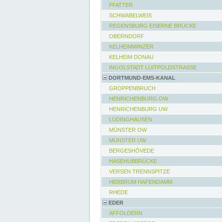
PFATTER
SCHWABELWEIS
REGENSBURG EISERNE BRÜCKE
OBERNDORF
KELHEIMWINZER
KELHEIM DONAU
INGOLSTADT LUITPOLDSTRASSE
DORTMUND-EMS-KANAL
GROPPENBRUCH
HENRICHENBURG OW
HENRICHENBURG UW
LÜDINGHAUSEN
MÜNSTER OW
MÜNSTER UW
BERGESHÖVEDE
HASEHUBBRÜCKE
VERSEN TRENNSPITZE
HERBRUM HAFENDAMM
RHEDE
EDER
AFFOLDERN