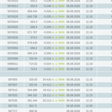
5970010
650.5
-5.039
m. ü. NHN
06.08.2026
11:18
5970013
654.9
-5.048
m. ü. NHN
06.08.2026
11:18
5970019
658.444
-5.026
m. ü. NHN
06.08.2026
11:18
5970026
660.738
-5.035
m. ü. NHN
06.08.2026
11:18
5970024
663.3
-5.030
m. ü. NHN
06.08.2026
11:18
5970025
666.9
-5.039
m. ü. NHN
06.08.2026
11:18
5970031
671.787
-5.034
m. ü. NHN
06.08.2026
11:14
5970035
674.0
-5.034
m. ü. NHN
06.08.2026
11:18
5970041
678.636
-5.031
m. ü. NHN
06.08.2026
11:18
5970050
684.2
-5.035
m. ü. NHN
06.08.2026
11:18
5970094
695.214
-5.000
m. ü. NHN
06.08.2026
11:18
5970096
703.44
-5.016
m. ü. NHN
06.08.2026
11:18
5990011
714.02
-5.024
m. ü. NHN
06.08.2026
11:18
5990020
724.0
-5.033
m. ü. NHN
06.08.2026
11:19
587505
326.83
34.416
m. ü. NHN
06.08.2026
11:15
587507
332.54
34.412
m. ü. NHN
06.08.2026
11:15
587510
344.686
34.411
m. ü. NHN
06.08.2026
11:15
587520
346.162
29.211
m. ü. NHN
06.08.2026
11:15
587535
361.444
29.212
m. ü. NHN
06.08.2026
11:15
587702
363.71
06.08.2026
11:00
587717
368.45
06.08.2026
11:15