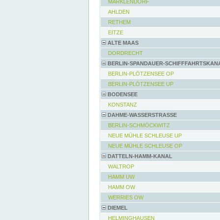
MARKLENDORF
AHLDEN
RETHEM
EITZE
ALTE MAAS
DORDRECHT
BERLIN-SPANDAUER-SCHIFFFAHRTSKAN
BERLIN-PLÖTZENSEE OP
BERLIN-PLÖTZENSEE UP
BODENSEE
KONSTANZ
DAHME-WASSERSTRASSE
BERLIN-SCHMÖCKWITZ
NEUE MÜHLE SCHLEUSE UP
NEUE MÜHLE SCHLEUSE OP
DATTELN-HAMM-KANAL
WALTROP
HAMM UW
HAMM OW
WERRIES OW
DIEMEL
HELMINGHAUSEN