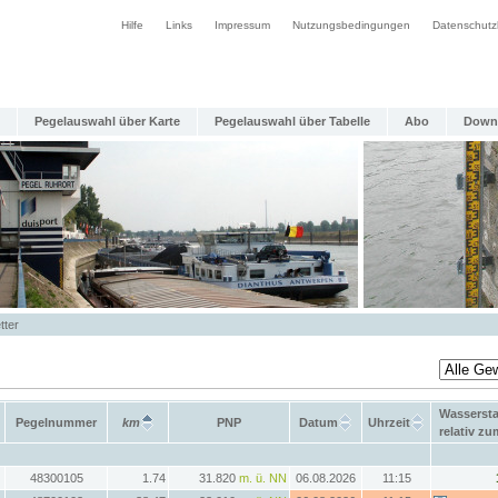
Hilfe
Links
Impressum
Nutzungsbedingungen
Datenschutz
Pegelauswahl über Karte
Pegelauswahl über Tabelle
Abo
Down
tter
Wasserst
Pegelnummer
km
PNP
Datum
Uhrzeit
relativ z
48300105
1.74
31.820
m. ü. NN
06.08.2026
11:15