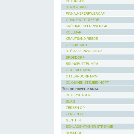
HETLINGEN
STADERSAND
PINNAU-SPERRWERK AP
GRAUERORT REEDE
KRÜCKAU-SPERRWERK AP
KOLLMAR
KRAUTSAND REEDE
GLÜCKSTADT
STÖR-SPERRWERK AP
BROKDORF
BRUNSBÜTTEL MPM
OSTERIFF MPM
OTTERNDORF MPM
CUXHAVEN STEUBENHÖFT
ELBE-HAVEL-KANAL
DETERSHAGEN
BURG
ZERBEN OP
ZERBEN UP
GENTHIN
SCHLAGENTHINER STREMME
ROSSDORF