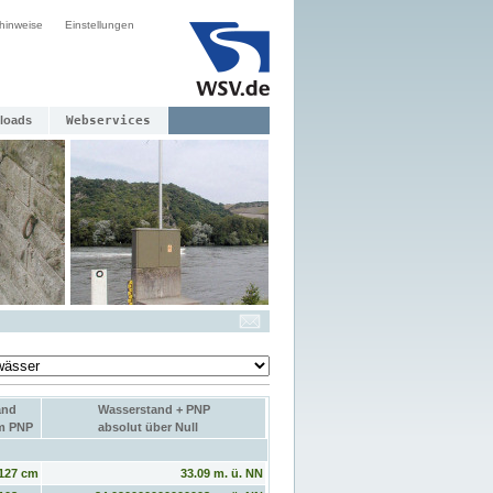
hinweise
Einstellungen
loads
Webservices
and
Wasserstand + PNP
um PNP
absolut über Null
127 cm
33.09 m. ü. NN