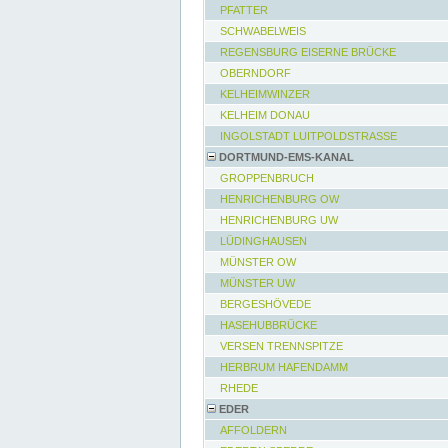
PFATTER
SCHWABELWEIS
REGENSBURG EISERNE BRÜCKE
OBERNDORF
KELHEIMWINZER
KELHEIM DONAU
INGOLSTADT LUITPOLDSTRASSE
DORTMUND-EMS-KANAL
GROPPENBRUCH
HENRICHENBURG OW
HENRICHENBURG UW
LÜDINGHAUSEN
MÜNSTER OW
MÜNSTER UW
BERGESHÖVEDE
HASEHUBBRÜCKE
VERSEN TRENNSPITZE
HERBRUM HAFENDAMM
RHEDE
EDER
AFFOLDERN