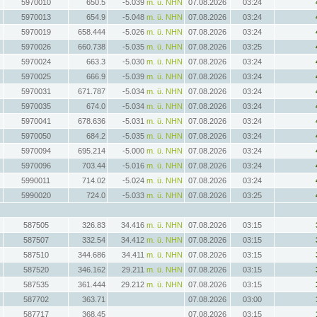
5970010
650.5
-5.039
m. ü. NHN
07.08.2026
03:24
5970013
654.9
-5.048
m. ü. NHN
07.08.2026
03:24
5970019
658.444
-5.026
m. ü. NHN
07.08.2026
03:24
5970026
660.738
-5.035
m. ü. NHN
07.08.2026
03:25
5970024
663.3
-5.030
m. ü. NHN
07.08.2026
03:24
5970025
666.9
-5.039
m. ü. NHN
07.08.2026
03:24
5970031
671.787
-5.034
m. ü. NHN
07.08.2026
03:24
5970035
674.0
-5.034
m. ü. NHN
07.08.2026
03:24
5970041
678.636
-5.031
m. ü. NHN
07.08.2026
03:24
5970050
684.2
-5.035
m. ü. NHN
07.08.2026
03:24
5970094
695.214
-5.000
m. ü. NHN
07.08.2026
03:24
5970096
703.44
-5.016
m. ü. NHN
07.08.2026
03:24
5990011
714.02
-5.024
m. ü. NHN
07.08.2026
03:24
5990020
724.0
-5.033
m. ü. NHN
07.08.2026
03:25
587505
326.83
34.416
m. ü. NHN
07.08.2026
03:15
587507
332.54
34.412
m. ü. NHN
07.08.2026
03:15
587510
344.686
34.411
m. ü. NHN
07.08.2026
03:15
587520
346.162
29.211
m. ü. NHN
07.08.2026
03:15
587535
361.444
29.212
m. ü. NHN
07.08.2026
03:15
587702
363.71
07.08.2026
03:00
587717
368.45
07.08.2026
03:15