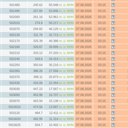
501480
245.62
55.948
m. ü. NHN
07.08.2026
03:15
501490
257.84
53.846
m. ü. NHN
07.08.2026
03:15
502000
261.16
52.961
m. ü. NHN
07.08.2026
03:15
502010
274.8
50.217
m. ü. NHN
07.08.2026
03:15
502070
294.82
46.125
m. ü. NHN
07.08.2026
03:15
502130
311.76
42.713
m. ü. NHN
07.08.2026
03:15
502170
325.39
40.386
m. ü. NHN
07.08.2026
03:15
502180
326.67
39.895
m. ü. NHN
07.08.2026
03:15
502210
333.12
37.203
m. ü. NHN
07.08.2026
03:15
502240
343.6
34.414
m. ü. NHN
07.08.2026
03:15
502250
350.64
35.216
m. ü. NHN
07.08.2026
03:15
502350
388.26
27.556
m. ü. NHN
07.08.2026
03:15
502370
396.11
25.873
m. ü. NHN
07.08.2026
03:15
502430
416.06
22.454
m. ü. NHN
07.08.2026
03:15
503030
447.22
17.567
m. ü. NHN
07.08.2026
03:15
503050
453.98
16.707
m. ü. NHN
07.08.2026
03:15
503070
463.94
15.138
m. ü. NHN
07.08.2026
03:15
5910010
474.56
13.687
m. ü. NHN
07.08.2026
03:15
503120
484.7
12.411
m. ü. NHN
07.08.2026
03:15
5910020
492.95
11.314
m. ü. NHN
07.08.2026
03:15
5910025
504.7
10.402
m. ü. NHN
07.08.2026
03:15