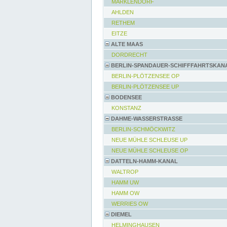
MARKLENDORF
AHLDEN
RETHEM
EITZE
ALTE MAAS
DORDRECHT
BERLIN-SPANDAUER-SCHIFFFAHRTSKAN
BERLIN-PLÖTZENSEE OP
BERLIN-PLÖTZENSEE UP
BODENSEE
KONSTANZ
DAHME-WASSERSTRASSE
BERLIN-SCHMÖCKWITZ
NEUE MÜHLE SCHLEUSE UP
NEUE MÜHLE SCHLEUSE OP
DATTELN-HAMM-KANAL
WALTROP
HAMM UW
HAMM OW
WERRIES OW
DIEMEL
HELMINGHAUSEN