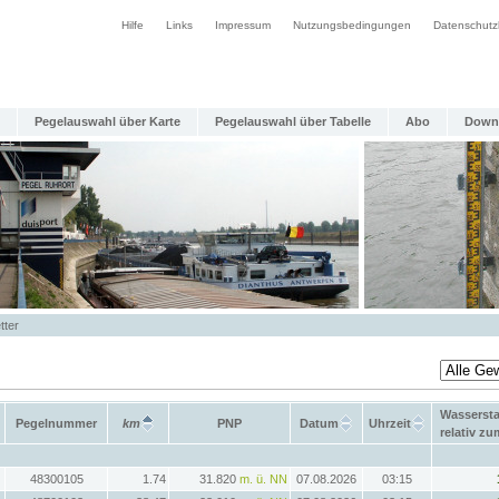
Hilfe
Links
Impressum
Nutzungsbedingungen
Datenschutz
Pegelauswahl über Karte
Pegelauswahl über Tabelle
Abo
Down
tter
Wasserst
Pegelnummer
km
PNP
Datum
Uhrzeit
relativ z
48300105
1.74
31.820
m. ü. NN
07.08.2026
03:15