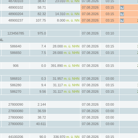
48700103
38.47
23.010
m. ü. NN
07.08.2026
03:15
48900102
58.71
07.08.2026
03:15
48900204
82.32
14.310
m. ü. NN
07.08.2026
03:15
48900237
107.75
8.000
m. ü. NN
07.08.2026
03:15
123456785
975.0
07.08.2026
03:10
AL
586640
7.4
28.000
m. ü. NHN
07.08.2026
03:15
586650
7.5
28.000
m. ü. NHN
07.08.2026
03:15
906
0.0
391.890
m. ü. NHN
07.08.2026
03:15
586810
0.3
31.957
m. ü. NHN
07.08.2026
03:00
586280
9.4
31.117
m. ü. NHN
07.08.2026
03:15
586270
9.56
31.117
m. ü. NHN
07.08.2026
03:15
27800090
2.144
07.08.2026
03:00
27800080
36.59
07.08.2026
03:00
27800060
38.72
07.08.2026
03:00
27800050
40.611
07.08.2026
03:00
44100206
90.0
336.970
m. ü. NN
07.08.2026
03:15