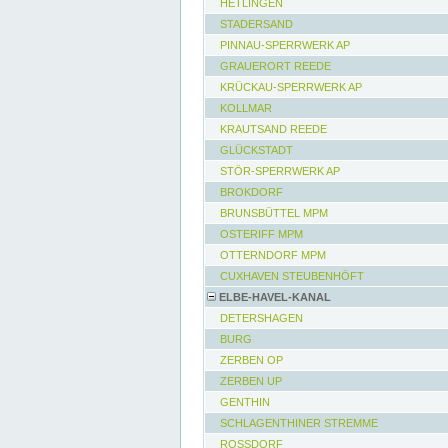
HETLINGEN
STADERSAND
PINNAU-SPERRWERK AP
GRAUERORT REEDE
KRÜCKAU-SPERRWERK AP
KOLLMAR
KRAUTSAND REEDE
GLÜCKSTADT
STÖR-SPERRWERK AP
BROKDORF
BRUNSBÜTTEL MPM
OSTERIFF MPM
OTTERNDORF MPM
CUXHAVEN STEUBENHÖFT
ELBE-HAVEL-KANAL
DETERSHAGEN
BURG
ZERBEN OP
ZERBEN UP
GENTHIN
SCHLAGENTHINER STREMME
ROSSDORF