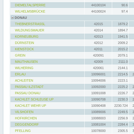
DIEMELTALSPERRE
44100104
90.6
WILHELMSBRÜCKE
44100024
97.4
DONAU
THEBNERSTRASSL
42015
1879.2
WILDUNGSMAUER
42014
1894.7
KORNEUBURG
42013
1941.5
DÜRNSTEIN
42012
2009.2
KIENSTOCK
42011
2015.2
GREIN
420091
2079.1
MAUTHAUSEN
42009
2111.0
WILHERING
420061
2144.1
ERLAU
10096001
2214.5
ACHLEITEN
10094006
2223.1
PASSAU ILZSTADT
10092000
2225.2
PASSAU DONAU
10091008
2226.7
KACHLET SCHLEUSE UP
10090708
2230.3
KACHLET WEHR UP
10090408
2230.724
VILSHOFEN
10089006
2249.5
HOFKIRCHEN
10088003
2256.9
DEGGENDORF
10081004
2284.4
PFELLING
10078000
2305.5