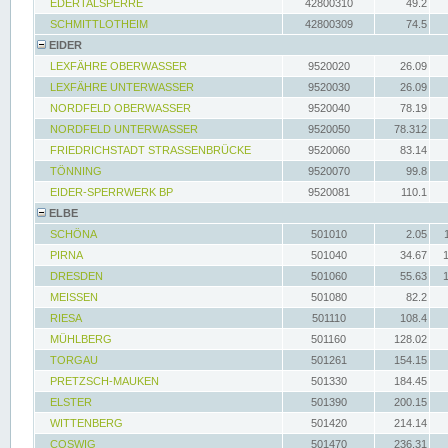
EDERTALSPERRE
42800310
49.2
SCHMITTLOTHEIM
42800309
74.5
EIDER
LEXFÄHRE OBERWASSER
9520020
26.09
LEXFÄHRE UNTERWASSER
9520030
26.09
NORDFELD OBERWASSER
9520040
78.19
NORDFELD UNTERWASSER
9520050
78.312
FRIEDRICHSTADT STRASSENBRÜCKE
9520060
83.14
TÖNNING
9520070
99.8
EIDER-SPERRWERK BP
9520081
110.1
ELBE
SCHÖNA
501010
2.05
PIRNA
501040
34.67
DRESDEN
501060
55.63
MEISSEN
501080
82.2
RIESA
501110
108.4
MÜHLBERG
501160
128.02
TORGAU
501261
154.15
PRETZSCH-MAUKEN
501330
184.45
ELSTER
501390
200.15
WITTENBERG
501420
214.14
COSWIG
501470
236.31