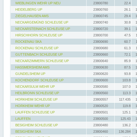
WIEBLINGEN WEHR UP NEU
23800780
22.4
HEIDELBERG UP
23800760
26.1
ZIEGELHAUSEN AMS
23800745
29.4
NECKARGEMÜND SCHLEUSE UP
23800740
30.8
NECKARSTEINACH SCHLEUSE UP
23800720
39.1
HIRSCHHORN SCHLEUSE UP
23800700
47.5
ROCKENAU SKA
23800690
60.7
ROCKENAU SCHLEUSE UP
23800680
61.3
GUTTENBACH SCHLEUSE UP
23800660
72.1
NECKARZIMMERN SCHLEUSE UP
23800640
85.9
HASSMERSHEIM AMS
23800630
87.5
GUNDELSHEIM UP
23800620
93.8
KOCHENDORF SCHLEUSE UP
23800600
103.8
NECKARSULM WEHR UP
23800580
107.0
HEILBRONN SCHLEUSE UP
23800560
113.3
HORKHEIM SCHLEUSE UP
23800557
117.435
HORKHEIM WEHR UP
23800520
119.8
LAUFFEN SCHLEUSE UP
23800501
125.1
LAUFFEN
23800500
125.43
BESIGHEIM SCHLEUSE UP
23800480
136.2
BESIGHEIM SKA
23800460
136.284