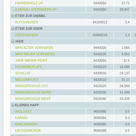
FAHRENHOLZ UP
5940060
17.71
ILMENAU SPERRWERK AP
5940080
28.467
ITTER ZUR DIEMEL
KOTTHAUSEN
44100013
3.4
ITTER ZUR EDER
HERZHAUSEN
42800218
1.3
JADE
WHV ALTER VORHAFEN
9440020
1.565
WHV NEUER VORHAFEN
9440030
4.053
JADE-WESER-PORT
9430050
11.6
HOOKSIELPLATE
9430020
18.098
SCHILLIG
9430030
24.137
MELLUMPLATE
9420010
31.13
WANGEROOGE OST
9420020
34.999
WANGEROOGE NORD
9420030
41.049
WANGEROOGE WEST
9420040
43.208
KLEINES HAFF
WOLGAST
9650080
0.0
KARNIN
9690084
0.0
KARLSHAGEN
9690085
0.0
UECKERMÜNDE
9690088
0.0