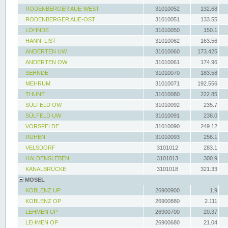
RODENBERGER AUE-WEST
31010052
132.68
RODENBERGER AUE-OST
31010051
133.55
LOHNDE
31010050
150.1
HANN. LIST
31010062
163.56
ANDERTEN UW
31010060
173.425
ANDERTEN OW
31010061
174.96
SEHNDE
31010070
183.58
MEHRUM
31010071
192.556
THUNE
31010080
222.85
SÜLFELD OW
31010092
235.7
SÜLFELD UW
31010091
238.0
VORSFELDE
31010090
249.12
RÜHEN
31010093
256.1
VELSDORF
3101012
283.1
HALDENSLEBEN
3101013
300.9
KANALBRÜCKE
3101018
321.33
MOSEL
KOBLENZ UP
26900900
1.9
KOBLENZ OP
26900880
2.111
LEHMEN UP
26900700
20.37
LEHMEN OP
26900680
21.04