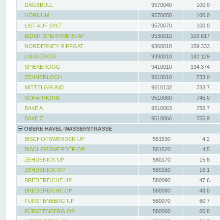
DAGEBÜLL
9570040
100.0
HÖRNUM
9570050
100.0
LIST AUF SYLT
9570070
100.0
EIDER-SPERRWERK AP
9530010
109.617
NORDERNEY RIFFGAT
9360010
159.333
LANGEOOG
9390010
182.129
SPIEKEROOG
9410010
194.374
ZEHNERLOCH
9510010
733.0
MITTELGRUND
9510132
733.7
SCHARHÖRN
9510060
745.0
BAKE A
9510063
755.7
BAKE Z
9510066
755.9
OBERE HAVEL-WASSERSTRASSE
BISCHOFSWERDER UP
581530
4.2
BISCHOFSWERDER OP
581520
4.5
ZEHDENICK UP
580170
15.8
ZEHDENICK OP
580160
16.1
BREDEREICHE UP
580090
47.6
BREDEREICHE OP
580080
48.0
FÜRSTENBERG UP
580070
60.7
FÜRSTENBERG OP
580060
60.8