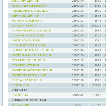
BESIGHEIM WEHR UP
23800440
136.9
HESSIGHEIM SCHLEUSE UP
23800420
142.9
PLEIDELSHEIM SCHLEUSE UP
23800400
150.0
BEIHINGEN WEHR UP
23800360
154.3
MARBACH SCHLEUSE UP
23800322
157.5
MARBACH WEHR UP
23800320
158.931
POPPENWEILER SCHLEUSE UP
23800300
164.7
ALDINGEN SCHLEUSE UP
23800280
171.9
HOFEN SCHLEUSE UP
23800260
176.0
CANNSTATT SCHLEUSE UP
23800240
182.7
UNTERTÜRKHEIM SCHLEUSE UP
23800220
186.2
OBERTÜRKHEIM SCHLEUSE UP
23800200
189.4
ESSLINGEN SCHLEUSE UP
23800180
193.9
ESSLINGEN WEHR OP
23800176
194.1
OBERESSLINGEN SCHLEUSE UP
23800145
194.8
OBERESSLINGEN WEHR UP
23800140
196.5
DEIZISAU SCHLEUSE UP
23800120
199.5
PLOCHINGEN
23800100
202.56
NEUE MAAS
ROTTERDAM
123456786
1000.0
NEUHAUSER SPEISEKANAL
NEUHAUS OP
585850
2.7