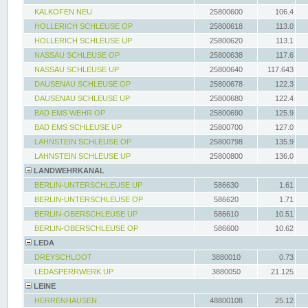
KALKOFEN NEU
25800600
106.4
HOLLERICH SCHLEUSE OP
25800618
113.0
HOLLERICH SCHLEUSE UP
25800620
113.1
NASSAU SCHLEUSE OP
25800638
117.6
NASSAU SCHLEUSE UP
25800640
117.643
DAUSENAU SCHLEUSE OP
25800678
122.3
DAUSENAU SCHLEUSE UP
25800680
122.4
BAD EMS WEHR OP
25800690
125.9
BAD EMS SCHLEUSE UP
25800700
127.0
LAHNSTEIN SCHLEUSE OP
25800798
135.9
LAHNSTEIN SCHLEUSE UP
25800800
136.0
LANDWEHRKANAL
BERLIN-UNTERSCHLEUSE UP
586630
1.61
BERLIN-UNTERSCHLEUSE OP
586620
1.71
BERLIN-OBERSCHLEUSE UP
586610
10.51
BERLIN-OBERSCHLEUSE OP
586600
10.62
LEDA
DREYSCHLOOT
3880010
0.73
LEDASPERRWERK UP
3880050
21.125
LEINE
HERRENHAUSEN
48800108
25.12