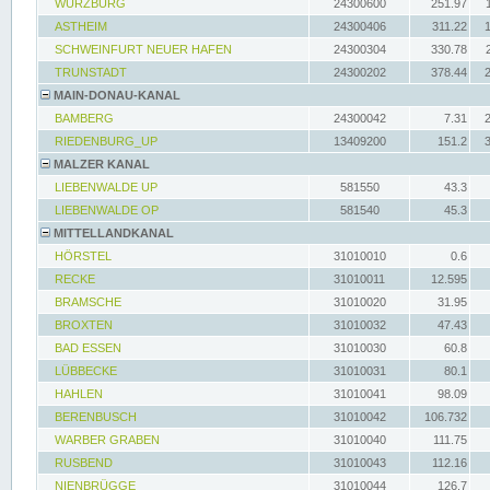
WÜRZBURG
24300600
251.97
ASTHEIM
24300406
311.22
SCHWEINFURT NEUER HAFEN
24300304
330.78
TRUNSTADT
24300202
378.44
MAIN-DONAU-KANAL
BAMBERG
24300042
7.31
RIEDENBURG_UP
13409200
151.2
MALZER KANAL
LIEBENWALDE UP
581550
43.3
LIEBENWALDE OP
581540
45.3
MITTELLANDKANAL
HÖRSTEL
31010010
0.6
RECKE
31010011
12.595
BRAMSCHE
31010020
31.95
BROXTEN
31010032
47.43
BAD ESSEN
31010030
60.8
LÜBBECKE
31010031
80.1
HAHLEN
31010041
98.09
BERENBUSCH
31010042
106.732
WARBER GRABEN
31010040
111.75
RUSBEND
31010043
112.16
NIENBRÜGGE
31010044
126.7