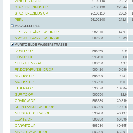
WINCHERINGEN
26100140
222.2
STADTBREDIMUS UP
26100130
229.44
STADTBREDIMUS OP
26100110
230.5
PERL
26100100
241.8
MÜGGELSPREE
GROSSE TRÄNKE WEHR UP
582670
44.91
GROSSE TRÄNKE WEHR OP
582660
45.03
MÜRITZ-ELDE-WASSERSTRASSE
DÖMITZ UP
596460
0.9
DÖMITZ OP
596450
1.0
NEU KALLISS OP
596430
4.97
FINDENWIRUNSHIER OP
596410
5.838
MALLISS UP
596400
9.431
MALLISS OP
596390
9.507
ELDENA OP
596370
18.004
GÜRITZ OP
596350
22.8
GRABOW OP
596330
30.849
KLEIN LAASCH WEHR OP
596300
42.718
NEUSTADT GLEWE OP
596280
46.197
LEWITZ OP
596250
50.599
GARWITZ UP
596230
60.655
MALCHOW WEHR OP
596200
65.201