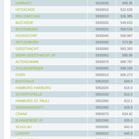
DAMNATZ
5910030
509.35
HITZACKER
5920010
522.639
NEU DARCHAU
5930010
536.385
BLECKEDE
5930020
549.633
BOIZENBURG
5930033
558.534
HOHNSTORF
5930040
568.987
ARTLENBURG
5930050
573.86
GEESTHACHT
5930060
583.393
WEHR GEESTHACHT UP
5930062
585.99
ALTENGAMME
5930070
588.787
ZOLLENSPIEKER
5930090
598.159
OVER
5950010
605.273
BUNTHAUS
5952020
609.9
HAMBURG-HARBURG
5952025
615.0
SCHÖPFSTELLE
5952030
615.3
HAMBURG ST. PAULI
5952050
623.1
SEEMANNSHÖFT
5952060
628.9
CRANZ
5950070
634.42
BLANKENESE UF
5952065
635.0
SCHULAU
5950090
641.0
LÜHORT
5960010
645.5