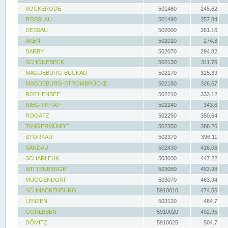
VOCKERODE
501480
245.62
ROSSLAU
501490
257.84
DESSAU
502000
261.16
AKEN
502010
274.8
BARBY
502070
294.82
SCHÖNEBECK
502130
311.76
MAGDEBURG-BUCKAU
502170
325.39
MAGDEBURG-STROMBRÜCKE
502180
326.67
ROTHENSEE
502210
333.12
NIEGRIPP AP
502240
343.6
ROGÄTZ
502250
350.64
TANGERMÜNDE
502350
388.26
STORKAU
502370
396.11
SANDAU
502430
416.06
SCHARLEUK
503030
447.22
WITTENBERGE
503050
453.98
MÜGGENDORF
503070
463.94
SCHNACKENBURG
5910010
474.56
LENZEN
503120
484.7
GORLEBEN
5910020
492.95
DÖMITZ
5910025
504.7