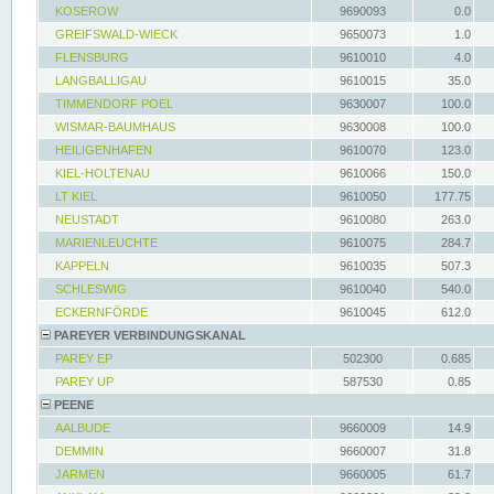
KOSEROW
9690093
0.0
GREIFSWALD-WIECK
9650073
1.0
FLENSBURG
9610010
4.0
LANGBALLIGAU
9610015
35.0
TIMMENDORF POEL
9630007
100.0
WISMAR-BAUMHAUS
9630008
100.0
HEILIGENHAFEN
9610070
123.0
KIEL-HOLTENAU
9610066
150.0
LT KIEL
9610050
177.75
NEUSTADT
9610080
263.0
MARIENLEUCHTE
9610075
284.7
KAPPELN
9610035
507.3
SCHLESWIG
9610040
540.0
ECKERNFÖRDE
9610045
612.0
PAREYER VERBINDUNGSKANAL
PAREY EP
502300
0.685
PAREY UP
587530
0.85
PEENE
AALBUDE
9660009
14.9
DEMMIN
9660007
31.8
JARMEN
9660005
61.7