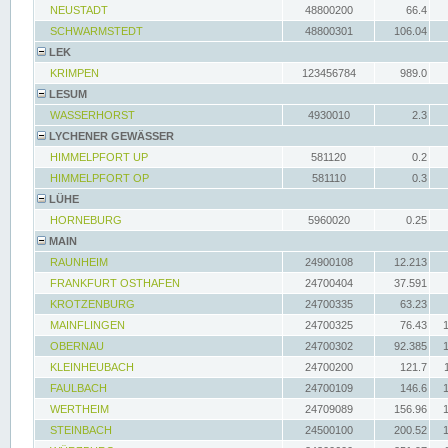
NEUSTADT
48800200
66.4
SCHWARMSTEDT
48800301
106.04
LEK
KRIMPEN
123456784
989.0
LESUM
WASSERHORST
4930010
2.3
LYCHENER GEWÄSSER
HIMMELPFORT UP
581120
0.2
HIMMELPFORT OP
581110
0.3
LÜHE
HORNEBURG
5960020
0.25
MAIN
RAUNHEIM
24900108
12.213
FRANKFURT OSTHAFEN
24700404
37.591
KROTZENBURG
24700335
63.23
MAINFLINGEN
24700325
76.43
OBERNAU
24700302
92.385
KLEINHEUBACH
24700200
121.7
FAULBACH
24700109
146.6
WERTHEIM
24709089
156.96
STEINBACH
24500100
200.52