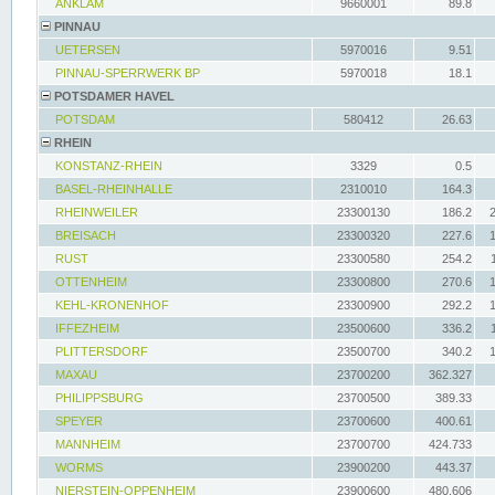
ANKLAM
9660001
89.8
PINNAU
UETERSEN
5970016
9.51
PINNAU-SPERRWERK BP
5970018
18.1
POTSDAMER HAVEL
POTSDAM
580412
26.63
RHEIN
KONSTANZ-RHEIN
3329
0.5
BASEL-RHEINHALLE
2310010
164.3
RHEINWEILER
23300130
186.2
BREISACH
23300320
227.6
RUST
23300580
254.2
OTTENHEIM
23300800
270.6
KEHL-KRONENHOF
23300900
292.2
IFFEZHEIM
23500600
336.2
PLITTERSDORF
23500700
340.2
MAXAU
23700200
362.327
PHILIPPSBURG
23700500
389.33
SPEYER
23700600
400.61
MANNHEIM
23700700
424.733
WORMS
23900200
443.37
NIERSTEIN-OPPENHEIM
23900600
480.606