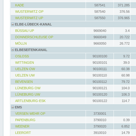
KADE
587541
371.285
WUSTERWITZ OP
587540
376.56
WUSTERWITZ UP
587550
376.965
ELBE-LÜBECK-KANAL
BÜSSAU UP
9669040
3.4
DONNERSCHLEUSE OP
9660049
20.722
MÖLLN
9660050
26.772
ELBESEITENKANAL
OSLOSS
90100100
9.72
WITTINGEN
90100101
39.0
UELZEN OW
90100111
60.38
UELZEN UW
90100110
60.98
BEVENSEN
90100112
79.72
LÜNEBURG OW
90100121
104.0
LÜNEBURG UW
90100120
106.3
ARTLENBURG-ESK
90100122
114.7
EMS
VERSEN WEHR OP
3730001
PAPENBURG
3790010
0.39
WEENER
3790020
6.852
LEERORT
3910010
14.79