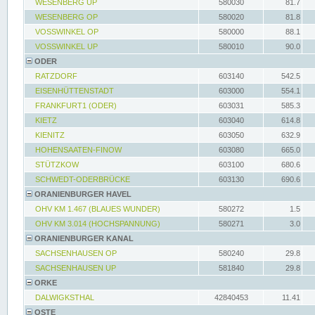
WESENBERG UP
580030
81.7
WESENBERG OP
580020
81.8
VOSSWINKEL OP
580000
88.1
VOSSWINKEL UP
580010
90.0
ODER
RATZDORF
603140
542.5
EISENHÜTTENSTADT
603000
554.1
FRANKFURT1 (ODER)
603031
585.3
KIETZ
603040
614.8
KIENITZ
603050
632.9
HOHENSAATEN-FINOW
603080
665.0
STÜTZKOW
603100
680.6
SCHWEDT-ODERBRÜCKE
603130
690.6
ORANIENBURGER HAVEL
OHV KM 1.467 (BLAUES WUNDER)
580272
1.5
OHV KM 3.014 (HOCHSPANNUNG)
580271
3.0
ORANIENBURGER KANAL
SACHSENHAUSEN OP
580240
29.8
SACHSENHAUSEN UP
581840
29.8
ORKE
DALWIGKSTHAL
42840453
11.41
OSTE