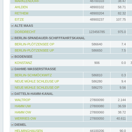
MARKLENDORF
48700103
38.47
AHLDEN
48900102
58.71
RETHEM
48900204
82.32
EITZE
48900237
107.75
ALTE MAAS
DORDRECHT
123456785
975.0
BERLIN-SPANDAUER-SCHIFFFAHRTSKANAL
BERLIN-PLÖTZENSEE OP
586640
7.4
BERLIN-PLÖTZENSEE UP
586650
7.5
BODENSEE
KONSTANZ
906
0.0
DAHME-WASSERSTRASSE
BERLIN-SCHMÖCKWITZ
586810
0.3
NEUE MÜHLE SCHLEUSE UP
586280
9.4
NEUE MÜHLE SCHLEUSE OP
586270
9.56
DATTELN-HAMM-KANAL
WALTROP
27800090
2.144
HAMM UW
27800080
36.59
HAMM OW
27800060
38.72
WERRIES OW
27800050
40.611
DIEMEL
HELMINGHAUSEN
44100206
90.0