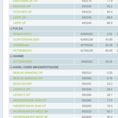
EBERSWALDE OP
693170
77.9
RAGÖSE OP
693190
81.0
STECHER OP
693210
84.4
LIEPE OP
693230
88.9
LIEPE UP
693240
88.9
FULDA
BONAFORTH
42900201
3.61
GUNTERSHAUSEN
42900100
43.99
GREBENAU
42700202
55.49
ROTENBURG
42700100
95.69
HAMME
RITTERHUDE
4940030
25.45
HAVEL-ODER-WASSERSTRASSE
BERLIN-SPANDAU UP
580310
0.55
BERLIN-SPANDAU OP
580300
0.76
BORGSDORF
581591
20.3
LEHNITZ UP
581590
28.4
LEHNITZ OP
581580
28.7
NIEDERFINOW SHW OP
692080
77.4
NIEDERFINOW SHW UP
692090
78.0
HOHENSAATEN WEST BP
603310
92.7
HOHENSAATEN WEST AP
603400
93.0