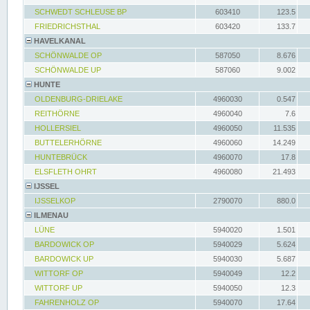
SCHWEDT SCHLEUSE BP
603410
123.5
FRIEDRICHSTHAL
603420
133.7
HAVELKANAL
SCHÖNWALDE OP
587050
8.676
SCHÖNWALDE UP
587060
9.002
HUNTE
OLDENBURG-DRIELAKE
4960030
0.547
REITHÖRNE
4960040
7.6
HOLLERSIEL
4960050
11.535
BUTTELERHÖRNE
4960060
14.249
HUNTEBRÜCK
4960070
17.8
ELSFLETH OHRT
4960080
21.493
IJSSEL
IJSSELKOP
2790070
880.0
ILMENAU
LÜNE
5940020
1.501
BARDOWICK OP
5940029
5.624
BARDOWICK UP
5940030
5.687
WITTORF OP
5940049
12.2
WITTORF UP
5940050
12.3
FAHRENHOLZ OP
5940070
17.64