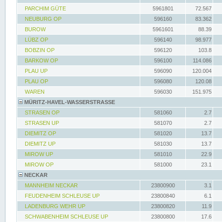
PARCHIM GÜTE
5961801
72.567
NEUBURG OP
596160
83.362
BUROW
5961601
88.39
LÜBZ OP
596140
98.977
BOBZIN OP
596120
103.8
BARKOW OP
596100
114.086
PLAU UP
596090
120.004
PLAU OP
596080
120.08
WAREN
596030
151.975
MÜRITZ-HAVEL-WASSERSTRASSE
STRASEN OP
581060
2.7
STRASEN UP
581070
2.7
DIEMITZ OP
581020
13.7
DIEMITZ UP
581030
13.7
MIROW UP
581010
22.9
MIROW OP
581000
23.1
NECKAR
MANNHEIM NECKAR
23800900
3.1
FEUDENHEIM SCHLEUSE UP
23800840
6.1
LADENBURG WEHR UP
23800820
11.9
SCHWABENHEIM SCHLEUSE UP
23800800
17.6