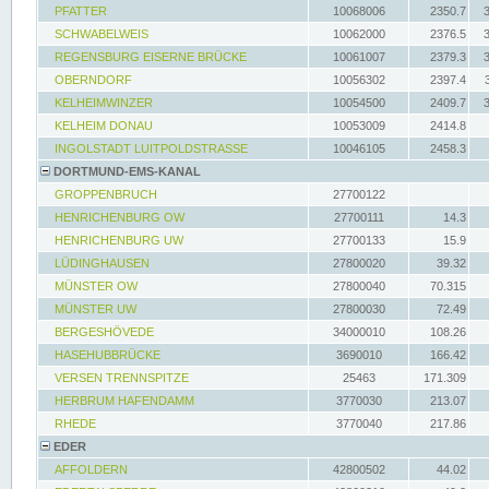
PFATTER
10068006
2350.7
SCHWABELWEIS
10062000
2376.5
REGENSBURG EISERNE BRÜCKE
10061007
2379.3
OBERNDORF
10056302
2397.4
KELHEIMWINZER
10054500
2409.7
KELHEIM DONAU
10053009
2414.8
INGOLSTADT LUITPOLDSTRASSE
10046105
2458.3
DORTMUND-EMS-KANAL
GROPPENBRUCH
27700122
HENRICHENBURG OW
27700111
14.3
HENRICHENBURG UW
27700133
15.9
LÜDINGHAUSEN
27800020
39.32
MÜNSTER OW
27800040
70.315
MÜNSTER UW
27800030
72.49
BERGESHÖVEDE
34000010
108.26
HASEHUBBRÜCKE
3690010
166.42
VERSEN TRENNSPITZE
25463
171.309
HERBRUM HAFENDAMM
3770030
213.07
RHEDE
3770040
217.86
EDER
AFFOLDERN
42800502
44.02