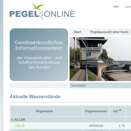
Hilfe
Link
Start
Pegelauswahl über Karte
Newsletter
Aktuelle Wasserstände
Pegelname
Pegelnummer
km
ALLER
CELLE
48300105
1.74