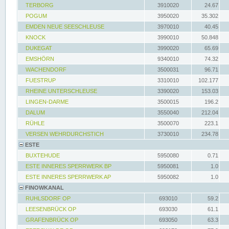
TERBORG
3910020
24.67
POGUM
3950020
35.302
EMDEN NEUE SEESCHLEUSE
3970010
40.45
KNOCK
3990010
50.848
DUKEGAT
3990020
65.69
EMSHÖRN
9340010
74.32
WACHENDORF
3500031
96.71
FUESTRUP
3310010
102.177
RHEINE UNTERSCHLEUSE
3390020
153.03
LINGEN-DARME
3500015
196.2
DALUM
3550040
212.04
RÜHLE
3500070
223.1
VERSEN WEHRDURCHSTICH
3730010
234.78
ESTE
BUXTEHUDE
5950080
0.71
ESTE INNERES SPERRWERK BP
5950081
1.0
ESTE INNERES SPERRWERK AP
5950082
1.0
FINOWKANAL
RUHLSDORF OP
693010
59.2
LEESENBRÜCK OP
693030
61.1
GRAFENBRÜCK OP
693050
63.3