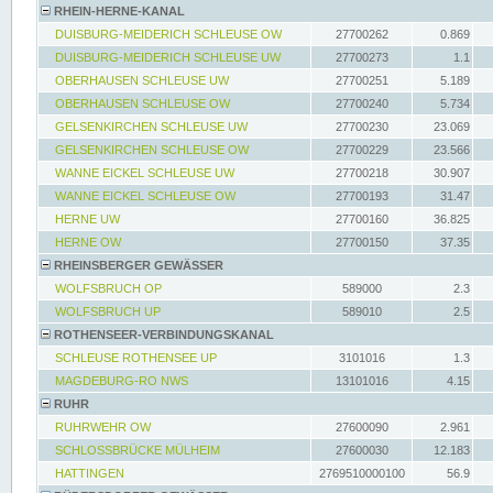
RHEIN-HERNE-KANAL
DUISBURG-MEIDERICH SCHLEUSE OW
27700262
0.869
DUISBURG-MEIDERICH SCHLEUSE UW
27700273
1.1
OBERHAUSEN SCHLEUSE UW
27700251
5.189
OBERHAUSEN SCHLEUSE OW
27700240
5.734
GELSENKIRCHEN SCHLEUSE UW
27700230
23.069
GELSENKIRCHEN SCHLEUSE OW
27700229
23.566
WANNE EICKEL SCHLEUSE UW
27700218
30.907
WANNE EICKEL SCHLEUSE OW
27700193
31.47
HERNE UW
27700160
36.825
HERNE OW
27700150
37.35
RHEINSBERGER GEWÄSSER
WOLFSBRUCH OP
589000
2.3
WOLFSBRUCH UP
589010
2.5
ROTHENSEER-VERBINDUNGSKANAL
SCHLEUSE ROTHENSEE UP
3101016
1.3
MAGDEBURG-RO NWS
13101016
4.15
RUHR
RUHRWEHR OW
27600090
2.961
SCHLOSSBRÜCKE MÜLHEIM
27600030
12.183
HATTINGEN
2769510000100
56.9