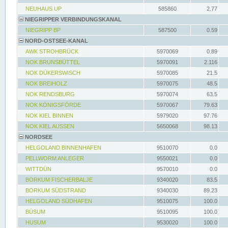
NEUHAUS UP
585860
2.77
NIEGRIPPER VERBINDUNGSKANAL
NIEGRIPP BP
587500
0.59
NORD-OSTSEE-KANAL
AWK STROHBRÜCK
5970069
0.89
NOK BRUNSBÜTTEL
5970091
2.116
NOK DÜKERSWISCH
5970085
21.5
NOK BREIHOLZ
5970075
48.5
NOK RENDSBURG
5970074
63.5
NOK KÖNIGSFÖRDE
5970067
79.63
NOK KIEL BINNEN
5979020
97.76
NOK KIEL AUSSEN
5650068
98.13
NORDSEE
HELGOLAND BINNENHAFEN
9510070
0.0
PELLWORM ANLEGER
9550021
0.0
WITTDÜN
9570010
0.0
BORKUM FISCHERBALJE
9340020
83.5
BORKUM SÜDSTRAND
9340030
89.23
HELGOLAND SÜDHAFEN
9510075
100.0
BÜSUM
9510095
100.0
HUSUM
9530020
100.0