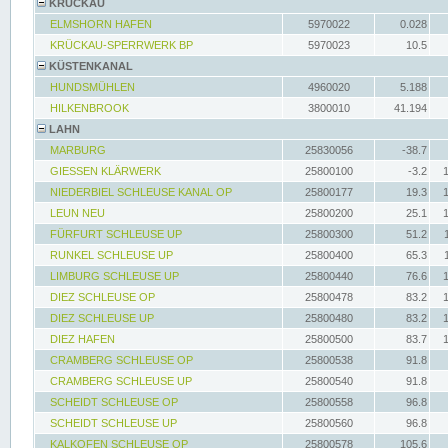
KRÜCKAU
ELMSHORN HAFEN
5970022
0.028
KRÜCKAU-SPERRWERK BP
5970023
10.5
KÜSTENKANAL
HUNDSMÜHLEN
4960020
5.188
HILKENBROOK
3800010
41.194
LAHN
MARBURG
25830056
-38.7
GIESSEN KLÄRWERK
25800100
-3.2
NIEDERBIEL SCHLEUSE KANAL OP
25800177
19.3
LEUN NEU
25800200
25.1
FÜRFURT SCHLEUSE UP
25800300
51.2
RUNKEL SCHLEUSE UP
25800400
65.3
LIMBURG SCHLEUSE UP
25800440
76.6
DIEZ SCHLEUSE OP
25800478
83.2
DIEZ SCHLEUSE UP
25800480
83.2
DIEZ HAFEN
25800500
83.7
CRAMBERG SCHLEUSE OP
25800538
91.8
CRAMBERG SCHLEUSE UP
25800540
91.8
SCHEIDT SCHLEUSE OP
25800558
96.8
SCHEIDT SCHLEUSE UP
25800560
96.8
KALKOFEN SCHLEUSE OP
25800578
105.6