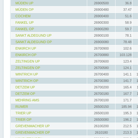
MÜDEN UP
26900500
36.8
MÜDEN OP
26900480
37.47
COCHEM
26900400
51.6
FANKEL UP
26900300
58.9
FANKEL OP
26900280
59.7
SANKT ALDEGUND UP
26900100
78.1
SANKT ALDEGUND OP
26900080
78.48
ENKIRCH UP
26700900
102.6
ENKIRCH OP
26700880
103.128
ZELTINGEN UP
26700600
123.4
ZELTINGEN OP
26700580
124.1
WINTRICH UP
26700400
141.1
WINTRICH OP
26700380
141.7
DETZEM UP
26700200
165.4
DETZEM OP
26700180
167.7
MEHRING AMS
26700100
171.7
RUWER
26500150
185.94
TRIER UP
26500100
195.3
TRIER OP
26500080
196.2
GREVENMACHER UP
26100200
212.5
GREVENMACHER OP
2610180
213.3