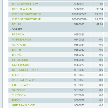
BREMERVÖRDE UW
5980010
0.03
HECHTHAUSEN
5980030
30.94
OSTE-SPERRWERK BP
9000000532
69.575
OSTE-SPERRWERK AP
9000000590
69.575
BELUM
5980060
69.89
OSTSEE
PREROW
9650027
WARNEMÜNDE
9640015
0.0
ALTHAGEN
9650024
0.0
BARTH
9650030
0.0
BARHÖFT
9650040
0.0
STRALSUND
9650043
0.0
STAHLBRODE
9650070
0.0
NEUENDORF HAFEN
9670046
0.0
KLOSTER
9670050
0.0
WITTOWER FÄHRE
9670055
0.0
LAUTERBACH
9670063
0.0
SASSNITZ
9670065
0.0
THIESSOW
9670067
0.0
RUDEN
9690077
0.0
GREIFSWALD OIE
9690078
0.0