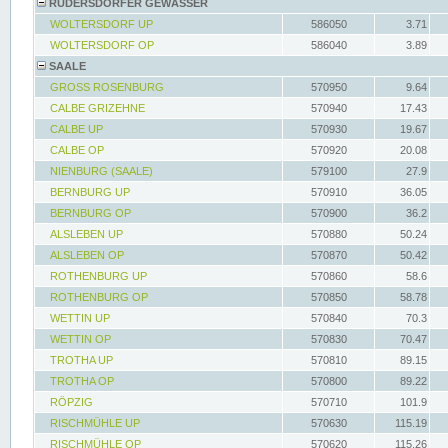
RÜDERSDORFER GEWÄSSER
WOLTERSDORF UP
586050
3.71
WOLTERSDORF OP
586040
3.89
SAALE
GROSS ROSENBURG
570950
9.64
CALBE GRIZEHNE
570940
17.43
CALBE UP
570930
19.67
CALBE OP
570920
20.08
NIENBURG (SAALE)
579100
27.9
BERNBURG UP
570910
36.05
BERNBURG OP
570900
36.2
ALSLEBEN UP
570880
50.24
ALSLEBEN OP
570870
50.42
ROTHENBURG UP
570860
58.6
ROTHENBURG OP
570850
58.78
WETTIN UP
570840
70.3
WETTIN OP
570830
70.47
TROTHA UP
570810
89.15
TROTHA OP
570800
89.22
RÖPZIG
570710
101.9
RISCHMÜHLE UP
570630
115.19
RISCHMÜHLE OP
570620
115.26