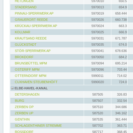
HETLINGEN
5970010
650.5
STADERSAND
5970013
654.9
PINNAU-SPERRWERK AP
5970019
658.444
GRAUERORT REEDE
5970026
660.738
KRÜCKAU-SPERRWERK AP
5970024
663.3
KOLLMAR
5970025
666.9
KRAUTSAND REEDE
5970031
671.787
GLÜCKSTADT
5970035
674.0
STÖR-SPERRWERK AP
5970041
678.636
BROKDORF
5970050
684.2
BRUNSBÜTTEL MPM
5970094
695.214
OSTERIFF MPM
5970096
703.44
OTTERNDORF MPM
5990011
714.02
CUXHAVEN STEUBENHÖFT
5990020
724.0
ELBE-HAVEL-KANAL
DETERSHAGEN
587505
326.83
BURG
587507
332.54
ZERBEN OP
587510
344.686
ZERBEN UP
587520
346.162
GENTHIN
587535
361.444
SCHLAGENTHINER STREMME
587702
363.71
ROSSDORF
587717
368.45