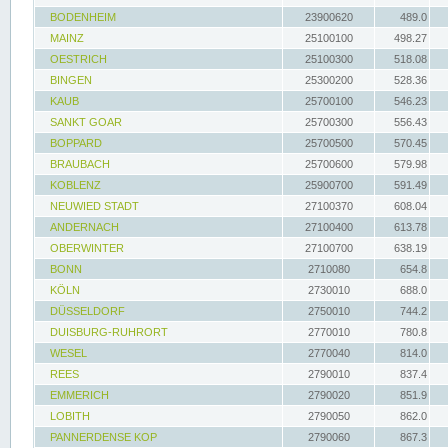
BODENHEIM
23900620
489.0
MAINZ
25100100
498.27
OESTRICH
25100300
518.08
BINGEN
25300200
528.36
KAUB
25700100
546.23
SANKT GOAR
25700300
556.43
BOPPARD
25700500
570.45
BRAUBACH
25700600
579.98
KOBLENZ
25900700
591.49
NEUWIED STADT
27100370
608.04
ANDERNACH
27100400
613.78
OBERWINTER
27100700
638.19
BONN
2710080
654.8
KÖLN
2730010
688.0
DÜSSELDORF
2750010
744.2
DUISBURG-RUHRORT
2770010
780.8
WESEL
2770040
814.0
REES
2790010
837.4
EMMERICH
2790020
851.9
LOBITH
2790050
862.0
PANNERDENSE KOP
2790060
867.3