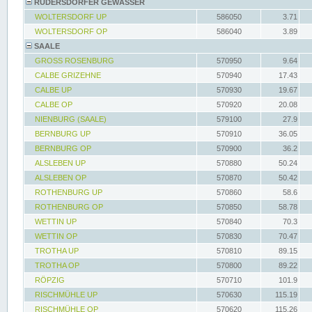
RÜDERSDORFER GEWÄSSER
WOLTERSDORF UP
586050
3.71
WOLTERSDORF OP
586040
3.89
SAALE
GROSS ROSENBURG
570950
9.64
CALBE GRIZEHNE
570940
17.43
CALBE UP
570930
19.67
CALBE OP
570920
20.08
NIENBURG (SAALE)
579100
27.9
BERNBURG UP
570910
36.05
BERNBURG OP
570900
36.2
ALSLEBEN UP
570880
50.24
ALSLEBEN OP
570870
50.42
ROTHENBURG UP
570860
58.6
ROTHENBURG OP
570850
58.78
WETTIN UP
570840
70.3
WETTIN OP
570830
70.47
TROTHA UP
570810
89.15
TROTHA OP
570800
89.22
RÖPZIG
570710
101.9
RISCHMÜHLE UP
570630
115.19
RISCHMÜHLE OP
570620
115.26