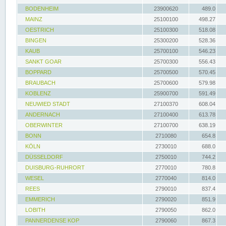
BODENHEIM
23900620
489.0
MAINZ
25100100
498.27
OESTRICH
25100300
518.08
BINGEN
25300200
528.36
KAUB
25700100
546.23
SANKT GOAR
25700300
556.43
BOPPARD
25700500
570.45
BRAUBACH
25700600
579.98
KOBLENZ
25900700
591.49
NEUWIED STADT
27100370
608.04
ANDERNACH
27100400
613.78
OBERWINTER
27100700
638.19
BONN
2710080
654.8
KÖLN
2730010
688.0
DÜSSELDORF
2750010
744.2
DUISBURG-RUHRORT
2770010
780.8
WESEL
2770040
814.0
REES
2790010
837.4
EMMERICH
2790020
851.9
LOBITH
2790050
862.0
PANNERDENSE KOP
2790060
867.3