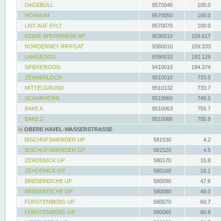
DAGEBÜLL
9570040
100.0
HÖRNUM
9570050
100.0
LIST AUF SYLT
9570070
100.0
EIDER-SPERRWERK AP
9530010
109.617
NORDERNEY RIFFGAT
9360010
159.333
LANGEOOG
9390010
182.129
SPIEKEROOG
9410010
194.374
ZEHNERLOCH
9510010
733.0
MITTELGRUND
9510132
733.7
SCHARHÖRN
9510060
745.0
BAKE A
9510063
755.7
BAKE Z
9510066
755.9
OBERE HAVEL-WASSERSTRASSE
BISCHOFSWERDER UP
581530
4.2
BISCHOFSWERDER OP
581520
4.5
ZEHDENICK UP
580170
15.8
ZEHDENICK OP
580160
16.1
BREDEREICHE UP
580090
47.6
BREDEREICHE OP
580080
48.0
FÜRSTENBERG UP
580070
60.7
FÜRSTENBERG OP
580060
60.8