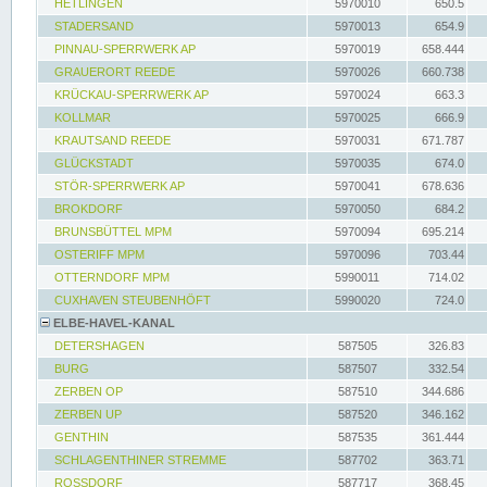
HETLINGEN
5970010
650.5
STADERSAND
5970013
654.9
PINNAU-SPERRWERK AP
5970019
658.444
GRAUERORT REEDE
5970026
660.738
KRÜCKAU-SPERRWERK AP
5970024
663.3
KOLLMAR
5970025
666.9
KRAUTSAND REEDE
5970031
671.787
GLÜCKSTADT
5970035
674.0
STÖR-SPERRWERK AP
5970041
678.636
BROKDORF
5970050
684.2
BRUNSBÜTTEL MPM
5970094
695.214
OSTERIFF MPM
5970096
703.44
OTTERNDORF MPM
5990011
714.02
CUXHAVEN STEUBENHÖFT
5990020
724.0
ELBE-HAVEL-KANAL
DETERSHAGEN
587505
326.83
BURG
587507
332.54
ZERBEN OP
587510
344.686
ZERBEN UP
587520
346.162
GENTHIN
587535
361.444
SCHLAGENTHINER STREMME
587702
363.71
ROSSDORF
587717
368.45