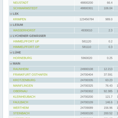
NEUSTADT
48800200
66.4
SCHWARMSTEDT
48800301
106.04
LEK
KRIMPEN
123456784
989.0
LESUM
WASSERHORST
4930010
2.3
LYCHENER GEWÄSSER
HIMMELPFORT UP
581120
0.2
HIMMELPFORT OP
581110
0.3
LÜHE
HORNEBURG
5960020
0.25
MAIN
RAUNHEIM
24900108
12.213
FRANKFURT OSTHAFEN
24700404
37.591
KROTZENBURG
24700335
63.23
MAINFLINGEN
24700325
76.43
OBERNAU
24700302
92.385
KLEINHEUBACH
24700200
121.7
FAULBACH
24700109
146.6
WERTHEIM
24709089
156.96
STEINBACH
24500100
200.52