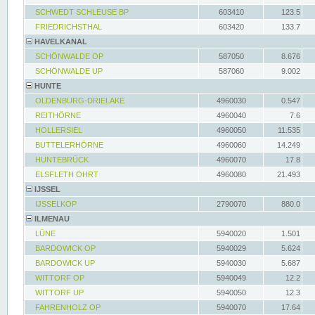
SCHWEDT SCHLEUSE BP
603410
123.5
FRIEDRICHSTHAL
603420
133.7
HAVELKANAL
SCHÖNWALDE OP
587050
8.676
SCHÖNWALDE UP
587060
9.002
HUNTE
OLDENBURG-DRIELAKE
4960030
0.547
REITHÖRNE
4960040
7.6
HOLLERSIEL
4960050
11.535
BUTTELERHÖRNE
4960060
14.249
HUNTEBRÜCK
4960070
17.8
ELSFLETH OHRT
4960080
21.493
IJSSEL
IJSSELKOP
2790070
880.0
ILMENAU
LÜNE
5940020
1.501
BARDOWICK OP
5940029
5.624
BARDOWICK UP
5940030
5.687
WITTORF OP
5940049
12.2
WITTORF UP
5940050
12.3
FAHRENHOLZ OP
5940070
17.64