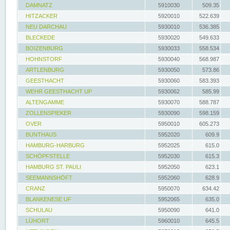
DAMNATZ
5910030
509.35
HITZACKER
5920010
522.639
NEU DARCHAU
5930010
536.385
BLECKEDE
5930020
549.633
BOIZENBURG
5930033
558.534
HOHNSTORF
5930040
568.987
ARTLENBURG
5930050
573.86
GEESTHACHT
5930060
583.393
WEHR GEESTHACHT UP
5930062
585.99
ALTENGAMME
5930070
588.787
ZOLLENSPIEKER
5930090
598.159
OVER
5950010
605.273
BUNTHAUS
5952020
609.9
HAMBURG-HARBURG
5952025
615.0
SCHÖPFSTELLE
5952030
615.3
HAMBURG ST. PAULI
5952050
623.1
SEEMANNSHÖFT
5952060
628.9
CRANZ
5950070
634.42
BLANKENESE UF
5952065
635.0
SCHULAU
5950090
641.0
LÜHORT
5960010
645.5