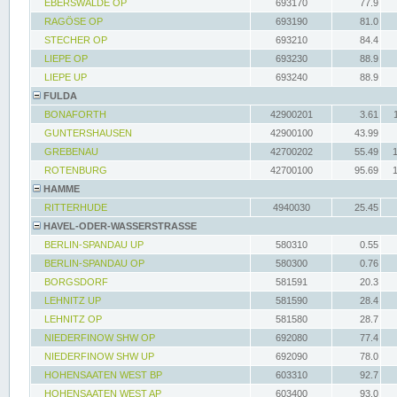
EBERSWALDE OP
693170
77.9
RAGÖSE OP
693190
81.0
STECHER OP
693210
84.4
LIEPE OP
693230
88.9
LIEPE UP
693240
88.9
FULDA
BONAFORTH
42900201
3.61
GUNTERSHAUSEN
42900100
43.99
GREBENAU
42700202
55.49
ROTENBURG
42700100
95.69
HAMME
RITTERHUDE
4940030
25.45
HAVEL-ODER-WASSERSTRASSE
BERLIN-SPANDAU UP
580310
0.55
BERLIN-SPANDAU OP
580300
0.76
BORGSDORF
581591
20.3
LEHNITZ UP
581590
28.4
LEHNITZ OP
581580
28.7
NIEDERFINOW SHW OP
692080
77.4
NIEDERFINOW SHW UP
692090
78.0
HOHENSAATEN WEST BP
603310
92.7
HOHENSAATEN WEST AP
603400
93.0