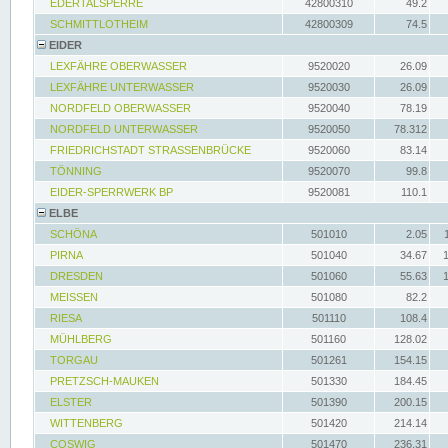
EDERTALSPERRE
42800310
49.2
SCHMITTLOTHEIM
42800309
74.5
EIDER
LEXFÄHRE OBERWASSER
9520020
26.09
LEXFÄHRE UNTERWASSER
9520030
26.09
NORDFELD OBERWASSER
9520040
78.19
NORDFELD UNTERWASSER
9520050
78.312
FRIEDRICHSTADT STRASSENBRÜCKE
9520060
83.14
TÖNNING
9520070
99.8
EIDER-SPERRWERK BP
9520081
110.1
ELBE
SCHÖNA
501010
2.05
PIRNA
501040
34.67
DRESDEN
501060
55.63
MEISSEN
501080
82.2
RIESA
501110
108.4
MÜHLBERG
501160
128.02
TORGAU
501261
154.15
PRETZSCH-MAUKEN
501330
184.45
ELSTER
501390
200.15
WITTENBERG
501420
214.14
COSWIG
501470
236.31