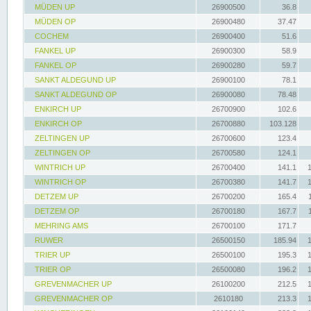
MÜDEN UP
26900500
36.8
MÜDEN OP
26900480
37.47
COCHEM
26900400
51.6
FANKEL UP
26900300
58.9
FANKEL OP
26900280
59.7
SANKT ALDEGUND UP
26900100
78.1
SANKT ALDEGUND OP
26900080
78.48
ENKIRCH UP
26700900
102.6
ENKIRCH OP
26700880
103.128
ZELTINGEN UP
26700600
123.4
ZELTINGEN OP
26700580
124.1
WINTRICH UP
26700400
141.1
WINTRICH OP
26700380
141.7
DETZEM UP
26700200
165.4
DETZEM OP
26700180
167.7
MEHRING AMS
26700100
171.7
RUWER
26500150
185.94
TRIER UP
26500100
195.3
TRIER OP
26500080
196.2
GREVENMACHER UP
26100200
212.5
GREVENMACHER OP
2610180
213.3