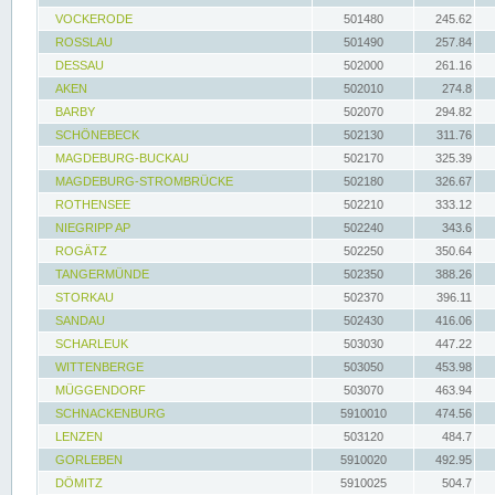
VOCKERODE
501480
245.62
ROSSLAU
501490
257.84
DESSAU
502000
261.16
AKEN
502010
274.8
BARBY
502070
294.82
SCHÖNEBECK
502130
311.76
MAGDEBURG-BUCKAU
502170
325.39
MAGDEBURG-STROMBRÜCKE
502180
326.67
ROTHENSEE
502210
333.12
NIEGRIPP AP
502240
343.6
ROGÄTZ
502250
350.64
TANGERMÜNDE
502350
388.26
STORKAU
502370
396.11
SANDAU
502430
416.06
SCHARLEUK
503030
447.22
WITTENBERGE
503050
453.98
MÜGGENDORF
503070
463.94
SCHNACKENBURG
5910010
474.56
LENZEN
503120
484.7
GORLEBEN
5910020
492.95
DÖMITZ
5910025
504.7