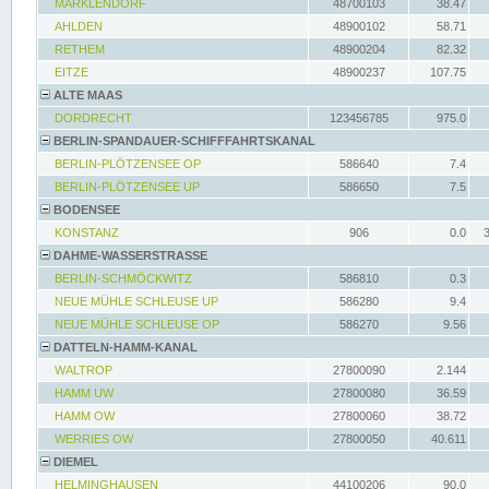
MARKLENDORF
48700103
38.47
AHLDEN
48900102
58.71
RETHEM
48900204
82.32
EITZE
48900237
107.75
ALTE MAAS
DORDRECHT
123456785
975.0
BERLIN-SPANDAUER-SCHIFFFAHRTSKANAL
BERLIN-PLÖTZENSEE OP
586640
7.4
BERLIN-PLÖTZENSEE UP
586650
7.5
BODENSEE
KONSTANZ
906
0.0
DAHME-WASSERSTRASSE
BERLIN-SCHMÖCKWITZ
586810
0.3
NEUE MÜHLE SCHLEUSE UP
586280
9.4
NEUE MÜHLE SCHLEUSE OP
586270
9.56
DATTELN-HAMM-KANAL
WALTROP
27800090
2.144
HAMM UW
27800080
36.59
HAMM OW
27800060
38.72
WERRIES OW
27800050
40.611
DIEMEL
HELMINGHAUSEN
44100206
90.0