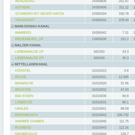
WÜRZBURG
24300600
251.97
ASTHEIM
24300406
311.22
SCHWEINFURT NEUER HAFEN
24300304
330.78
TRUNSTADT
24300202
378.44
MAIN-DONAU-KANAL
BAMBERG
24300042
7.31
RIEDENBURG_UP
13409200
151.2
MALZER KANAL
LIEBENWALDE UP
581550
43.3
LIEBENWALDE OP
581540
45.3
MITTELLANDKANAL
HÖRSTEL
31010010
0.6
RECKE
31010011
12.595
BRAMSCHE
31010020
31.95
BROXTEN
31010032
47.43
BAD ESSEN
31010030
60.8
LÜBBECKE
31010031
80.1
HAHLEN
31010041
98.09
BERENBUSCH
31010042
106.732
WARBER GRABEN
31010040
111.75
RUSBEND
31010043
112.16
NIENBRÜGGE
31010044
126.7