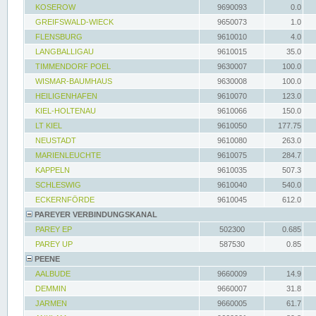
KOSEROW
9690093
0.0
GREIFSWALD-WIECK
9650073
1.0
FLENSBURG
9610010
4.0
LANGBALLIGAU
9610015
35.0
TIMMENDORF POEL
9630007
100.0
WISMAR-BAUMHAUS
9630008
100.0
HEILIGENHAFEN
9610070
123.0
KIEL-HOLTENAU
9610066
150.0
LT KIEL
9610050
177.75
NEUSTADT
9610080
263.0
MARIENLEUCHTE
9610075
284.7
KAPPELN
9610035
507.3
SCHLESWIG
9610040
540.0
ECKERNFÖRDE
9610045
612.0
PAREYER VERBINDUNGSKANAL
PAREY EP
502300
0.685
PAREY UP
587530
0.85
PEENE
AALBUDE
9660009
14.9
DEMMIN
9660007
31.8
JARMEN
9660005
61.7