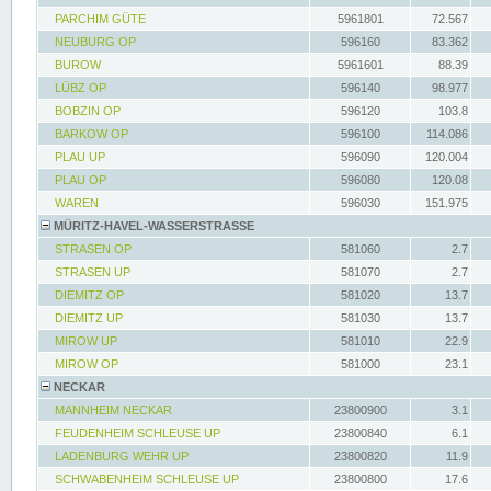
PARCHIM GÜTE
5961801
72.567
NEUBURG OP
596160
83.362
BUROW
5961601
88.39
LÜBZ OP
596140
98.977
BOBZIN OP
596120
103.8
BARKOW OP
596100
114.086
PLAU UP
596090
120.004
PLAU OP
596080
120.08
WAREN
596030
151.975
MÜRITZ-HAVEL-WASSERSTRASSE
STRASEN OP
581060
2.7
STRASEN UP
581070
2.7
DIEMITZ OP
581020
13.7
DIEMITZ UP
581030
13.7
MIROW UP
581010
22.9
MIROW OP
581000
23.1
NECKAR
MANNHEIM NECKAR
23800900
3.1
FEUDENHEIM SCHLEUSE UP
23800840
6.1
LADENBURG WEHR UP
23800820
11.9
SCHWABENHEIM SCHLEUSE UP
23800800
17.6