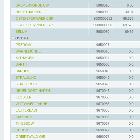
BREMERVÖRDE UW
5980010
0.03
HECHTHAUSEN
5980030
30.94
OSTE-SPERRWERK BP
9000000532
69.575
OSTE-SPERRWERK AP
9000000590
69.575
BELUM
5980060
69.89
OSTSEE
PREROW
9650027
WARNEMÜNDE
9640015
0.0
ALTHAGEN
9650024
0.0
BARTH
9650030
0.0
BARHÖFT
9650040
0.0
STRALSUND
9650043
0.0
STAHLBRODE
9650070
0.0
NEUENDORF HAFEN
9670046
0.0
KLOSTER
9670050
0.0
WITTOWER FÄHRE
9670055
0.0
LAUTERBACH
9670063
0.0
SASSNITZ
9670065
0.0
THIESSOW
9670067
0.0
RUDEN
9690077
0.0
GREIFSWALD OIE
9690078
0.0