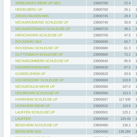
WIEBLINGEN WEHR UP NEU
23800780
22.4
HEIDELBERG UP
23800760
26.1
ZIEGELHAUSEN AMS
23800745
29.4
NECKARGEMÜND SCHLEUSE UP
23800740
30.8
NECKARSTEINACH SCHLEUSE UP
23800720
39.1
HIRSCHHORN SCHLEUSE UP
23800700
47.5
ROCKENAU SKA
23800690
60.7
ROCKENAU SCHLEUSE UP
23800680
61.3
GUTTENBACH SCHLEUSE UP
23800660
72.1
NECKARZIMMERN SCHLEUSE UP
23800640
85.9
HASSMERSHEIM AMS
23800630
87.5
GUNDELSHEIM UP
23800620
93.8
KOCHENDORF SCHLEUSE UP
23800600
103.8
NECKARSULM WEHR UP
23800580
107.0
HEILBRONN SCHLEUSE UP
23800560
113.3
HORKHEIM SCHLEUSE UP
23800557
117.435
HORKHEIM WEHR UP
23800520
119.8
LAUFFEN SCHLEUSE UP
23800501
125.1
LAUFFEN
23800500
125.43
BESIGHEIM SCHLEUSE UP
23800480
136.2
BESIGHEIM SKA
23800460
136.284