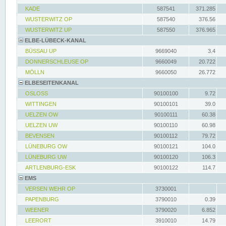
KADE
587541
371.285
WUSTERWITZ OP
587540
376.56
WUSTERWITZ UP
587550
376.965
ELBE-LÜBECK-KANAL
BÜSSAU UP
9669040
3.4
DONNERSCHLEUSE OP
9660049
20.722
MÖLLN
9660050
26.772
ELBESEITENKANAL
OSLOSS
90100100
9.72
WITTINGEN
90100101
39.0
UELZEN OW
90100111
60.38
UELZEN UW
90100110
60.98
BEVENSEN
90100112
79.72
LÜNEBURG OW
90100121
104.0
LÜNEBURG UW
90100120
106.3
ARTLENBURG-ESK
90100122
114.7
EMS
VERSEN WEHR OP
3730001
PAPENBURG
3790010
0.39
WEENER
3790020
6.852
LEERORT
3910010
14.79