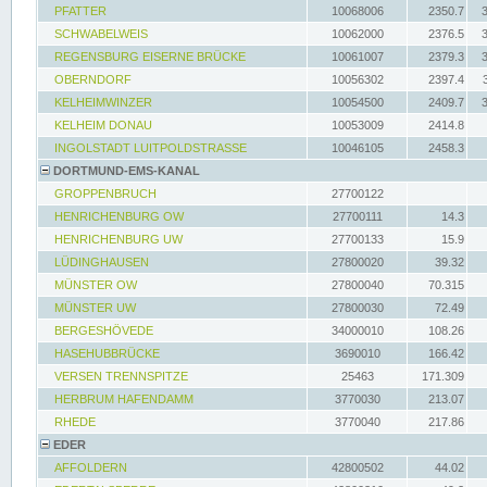
PFATTER
10068006
2350.7
SCHWABELWEIS
10062000
2376.5
REGENSBURG EISERNE BRÜCKE
10061007
2379.3
OBERNDORF
10056302
2397.4
KELHEIMWINZER
10054500
2409.7
KELHEIM DONAU
10053009
2414.8
INGOLSTADT LUITPOLDSTRASSE
10046105
2458.3
DORTMUND-EMS-KANAL
GROPPENBRUCH
27700122
HENRICHENBURG OW
27700111
14.3
HENRICHENBURG UW
27700133
15.9
LÜDINGHAUSEN
27800020
39.32
MÜNSTER OW
27800040
70.315
MÜNSTER UW
27800030
72.49
BERGESHÖVEDE
34000010
108.26
HASEHUBBRÜCKE
3690010
166.42
VERSEN TRENNSPITZE
25463
171.309
HERBRUM HAFENDAMM
3770030
213.07
RHEDE
3770040
217.86
EDER
AFFOLDERN
42800502
44.02