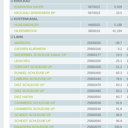
KRÜCKAU
ELMSHORN HAFEN
5970022
0.028
KRÜCKAU-SPERRWERK BP
5970023
10.5
KÜSTENKANAL
HUNDSMÜHLEN
4960020
5.188
HILKENBROOK
3800010
41.194
LAHN
MARBURG
25830056
-38.7
GIESSEN KLÄRWERK
25800100
-3.2
NIEDERBIEL SCHLEUSE KANAL OP
25800177
19.3
LEUN NEU
25800200
25.1
FÜRFURT SCHLEUSE UP
25800300
51.2
RUNKEL SCHLEUSE UP
25800400
65.3
LIMBURG SCHLEUSE UP
25800440
76.6
DIEZ SCHLEUSE OP
25800478
83.2
DIEZ SCHLEUSE UP
25800480
83.2
DIEZ HAFEN
25800500
83.7
CRAMBERG SCHLEUSE OP
25800538
91.8
CRAMBERG SCHLEUSE UP
25800540
91.8
SCHEIDT SCHLEUSE OP
25800558
96.8
SCHEIDT SCHLEUSE UP
25800560
96.8
KALKOFEN SCHLEUSE OP
25800578
105.6