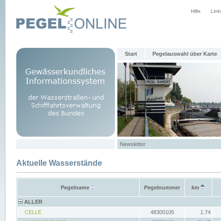
Hilfe
Link
Start
Pegelauswahl über Karte
Newsletter
Aktuelle Wasserstände
Pegelname
Pegelnummer
km
ALLER
CELLE
48300105
1.74