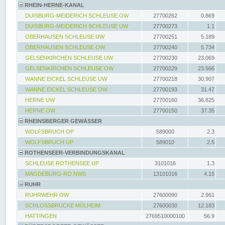
RHEIN-HERNE-KANAL
DUISBURG-MEIDERICH SCHLEUSE OW
27700262
0.869
DUISBURG-MEIDERICH SCHLEUSE UW
27700273
1.1
OBERHAUSEN SCHLEUSE UW
27700251
5.189
OBERHAUSEN SCHLEUSE OW
27700240
5.734
GELSENKIRCHEN SCHLEUSE UW
27700230
23.069
GELSENKIRCHEN SCHLEUSE OW
27700229
23.566
WANNE EICKEL SCHLEUSE UW
27700218
30.907
WANNE EICKEL SCHLEUSE OW
27700193
31.47
HERNE UW
27700160
36.825
HERNE OW
27700150
37.35
RHEINSBERGER GEWÄSSER
WOLFSBRUCH OP
589000
2.3
WOLFSBRUCH UP
589010
2.5
ROTHENSEER-VERBINDUNGSKANAL
SCHLEUSE ROTHENSEE UP
3101016
1.3
MAGDEBURG-RO NWS
13101016
4.15
RUHR
RUHRWEHR OW
27600090
2.961
SCHLOSSBRÜCKE MÜLHEIM
27600030
12.183
HATTINGEN
2769510000100
56.9