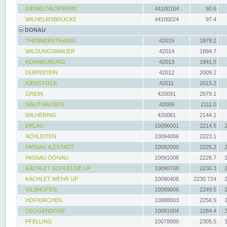
DIEMELTALSPERRE
44100104
90.6
WILHELMSBRÜCKE
44100024
97.4
DONAU
THEBNERSTRASSL
42015
1879.2
WILDUNGSMAUER
42014
1894.7
KORNEUBURG
42013
1941.5
DÜRNSTEIN
42012
2009.2
KIENSTOCK
42011
2015.2
GREIN
420091
2079.1
MAUTHAUSEN
42009
2111.0
WILHERING
420061
2144.1
ERLAU
10096001
2214.5
ACHLEITEN
10094006
2223.1
PASSAU ILZSTADT
10092000
2225.2
PASSAU DONAU
10091008
2226.7
KACHLET SCHLEUSE UP
10090708
2230.3
KACHLET WEHR UP
10090408
2230.724
VILSHOFEN
10089006
2249.5
HOFKIRCHEN
10088003
2256.9
DEGGENDORF
10081004
2284.4
PFELLING
10078000
2305.5