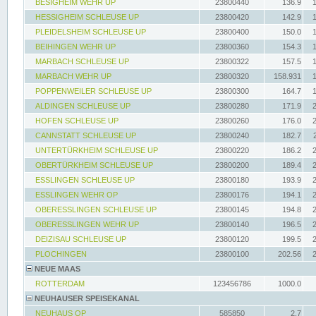
BESIGHEIM WEHR UP
23800440
136.9
HESSIGHEIM SCHLEUSE UP
23800420
142.9
PLEIDELSHEIM SCHLEUSE UP
23800400
150.0
BEIHINGEN WEHR UP
23800360
154.3
MARBACH SCHLEUSE UP
23800322
157.5
MARBACH WEHR UP
23800320
158.931
POPPENWEILER SCHLEUSE UP
23800300
164.7
ALDINGEN SCHLEUSE UP
23800280
171.9
HOFEN SCHLEUSE UP
23800260
176.0
CANNSTATT SCHLEUSE UP
23800240
182.7
UNTERTÜRKHEIM SCHLEUSE UP
23800220
186.2
OBERTÜRKHEIM SCHLEUSE UP
23800200
189.4
ESSLINGEN SCHLEUSE UP
23800180
193.9
ESSLINGEN WEHR OP
23800176
194.1
OBERESSLINGEN SCHLEUSE UP
23800145
194.8
OBERESSLINGEN WEHR UP
23800140
196.5
DEIZISAU SCHLEUSE UP
23800120
199.5
PLOCHINGEN
23800100
202.56
NEUE MAAS
ROTTERDAM
123456786
1000.0
NEUHAUSER SPEISEKANAL
NEUHAUS OP
585850
2.7