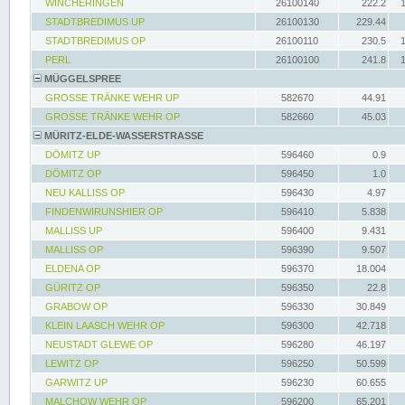
WINCHERINGEN
26100140
222.2
STADTBREDIMUS UP
26100130
229.44
STADTBREDIMUS OP
26100110
230.5
PERL
26100100
241.8
MÜGGELSPREE
GROSSE TRÄNKE WEHR UP
582670
44.91
GROSSE TRÄNKE WEHR OP
582660
45.03
MÜRITZ-ELDE-WASSERSTRASSE
DÖMITZ UP
596460
0.9
DÖMITZ OP
596450
1.0
NEU KALLISS OP
596430
4.97
FINDENWIRUNSHIER OP
596410
5.838
MALLISS UP
596400
9.431
MALLISS OP
596390
9.507
ELDENA OP
596370
18.004
GÜRITZ OP
596350
22.8
GRABOW OP
596330
30.849
KLEIN LAASCH WEHR OP
596300
42.718
NEUSTADT GLEWE OP
596280
46.197
LEWITZ OP
596250
50.599
GARWITZ UP
596230
60.655
MALCHOW WEHR OP
596200
65.201