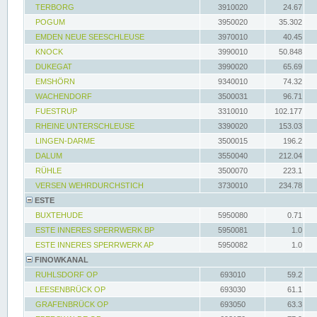
TERBORG
3910020
24.67
POGUM
3950020
35.302
EMDEN NEUE SEESCHLEUSE
3970010
40.45
KNOCK
3990010
50.848
DUKEGAT
3990020
65.69
EMSHÖRN
9340010
74.32
WACHENDORF
3500031
96.71
FUESTRUP
3310010
102.177
RHEINE UNTERSCHLEUSE
3390020
153.03
LINGEN-DARME
3500015
196.2
DALUM
3550040
212.04
RÜHLE
3500070
223.1
VERSEN WEHRDURCHSTICH
3730010
234.78
ESTE
BUXTEHUDE
5950080
0.71
ESTE INNERES SPERRWERK BP
5950081
1.0
ESTE INNERES SPERRWERK AP
5950082
1.0
FINOWKANAL
RUHLSDORF OP
693010
59.2
LEESENBRÜCK OP
693030
61.1
GRAFENBRÜCK OP
693050
63.3