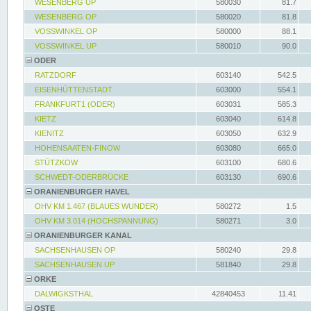
WESENBERG UP
580030
81.7
WESENBERG OP
580020
81.8
VOSSWINKEL OP
580000
88.1
VOSSWINKEL UP
580010
90.0
ODER
RATZDORF
603140
542.5
EISENHÜTTENSTADT
603000
554.1
FRANKFURT1 (ODER)
603031
585.3
KIETZ
603040
614.8
KIENITZ
603050
632.9
HOHENSAATEN-FINOW
603080
665.0
STÜTZKOW
603100
680.6
SCHWEDT-ODERBRÜCKE
603130
690.6
ORANIENBURGER HAVEL
OHV KM 1.467 (BLAUES WUNDER)
580272
1.5
OHV KM 3.014 (HOCHSPANNUNG)
580271
3.0
ORANIENBURGER KANAL
SACHSENHAUSEN OP
580240
29.8
SACHSENHAUSEN UP
581840
29.8
ORKE
DALWIGKSTHAL
42840453
11.41
OSTE