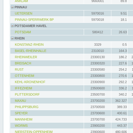
ANKLAM
9660001
89.8
PINNAU
UETERSEN
5970016
9.51
PINNAU-SPERRWERK BP
5970018
18.1
POTSDAMER HAVEL
POTSDAM
580412
26.63
RHEIN
KONSTANZ-RHEIN
3329
0.5
BASEL-RHEINHALLE
2310010
164.3
RHEINWEILER
23300130
186.2
BREISACH
23300320
227.6
RUST
23300580
254.2
OTTENHEIM
23300800
270.6
KEHL-KRONENHOF
23300900
292.2
IFFEZHEIM
23500600
336.2
PLITTERSDORF
23500700
340.2
MAXAU
23700200
362.327
PHILIPPSBURG
23700500
389.33
SPEYER
23700600
400.61
MANNHEIM
23700700
424.733
WORMS
23900200
443.37
NIERSTEIN-OPPENHEIM
23900600
480.606