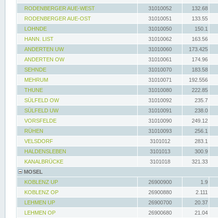
RODENBERGER AUE-WEST
31010052
132.68
RODENBERGER AUE-OST
31010051
133.55
LOHNDE
31010050
150.1
HANN. LIST
31010062
163.56
ANDERTEN UW
31010060
173.425
ANDERTEN OW
31010061
174.96
SEHNDE
31010070
183.58
MEHRUM
31010071
192.556
THUNE
31010080
222.85
SÜLFELD OW
31010092
235.7
SÜLFELD UW
31010091
238.0
VORSFELDE
31010090
249.12
RÜHEN
31010093
256.1
VELSDORF
3101012
283.1
HALDENSLEBEN
3101013
300.9
KANALBRÜCKE
3101018
321.33
MOSEL
KOBLENZ UP
26900900
1.9
KOBLENZ OP
26900880
2.111
LEHMEN UP
26900700
20.37
LEHMEN OP
26900680
21.04