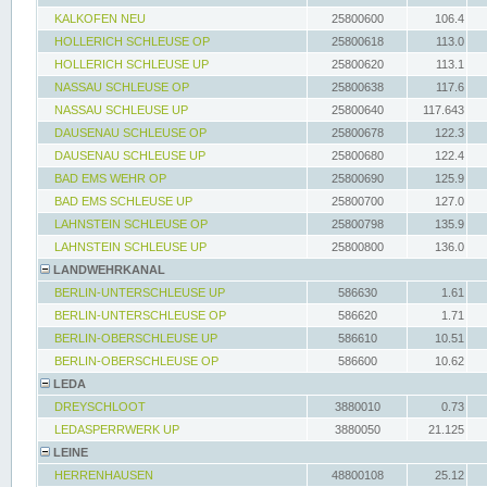
KALKOFEN NEU
25800600
106.4
HOLLERICH SCHLEUSE OP
25800618
113.0
HOLLERICH SCHLEUSE UP
25800620
113.1
NASSAU SCHLEUSE OP
25800638
117.6
NASSAU SCHLEUSE UP
25800640
117.643
DAUSENAU SCHLEUSE OP
25800678
122.3
DAUSENAU SCHLEUSE UP
25800680
122.4
BAD EMS WEHR OP
25800690
125.9
BAD EMS SCHLEUSE UP
25800700
127.0
LAHNSTEIN SCHLEUSE OP
25800798
135.9
LAHNSTEIN SCHLEUSE UP
25800800
136.0
LANDWEHRKANAL
BERLIN-UNTERSCHLEUSE UP
586630
1.61
BERLIN-UNTERSCHLEUSE OP
586620
1.71
BERLIN-OBERSCHLEUSE UP
586610
10.51
BERLIN-OBERSCHLEUSE OP
586600
10.62
LEDA
DREYSCHLOOT
3880010
0.73
LEDASPERRWERK UP
3880050
21.125
LEINE
HERRENHAUSEN
48800108
25.12