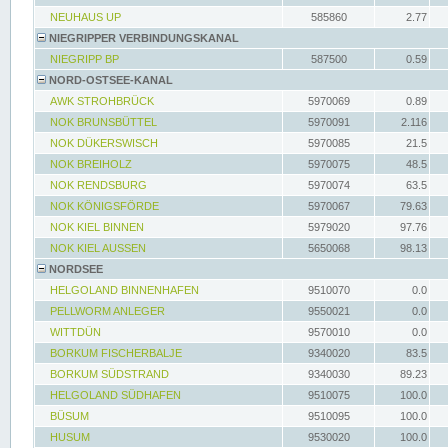
NEUHAUS UP
585860
2.77
NIEGRIPPER VERBINDUNGSKANAL
NIEGRIPP BP
587500
0.59
NORD-OSTSEE-KANAL
AWK STROHBRÜCK
5970069
0.89
NOK BRUNSBÜTTEL
5970091
2.116
NOK DÜKERSWISCH
5970085
21.5
NOK BREIHOLZ
5970075
48.5
NOK RENDSBURG
5970074
63.5
NOK KÖNIGSFÖRDE
5970067
79.63
NOK KIEL BINNEN
5979020
97.76
NOK KIEL AUSSEN
5650068
98.13
NORDSEE
HELGOLAND BINNENHAFEN
9510070
0.0
PELLWORM ANLEGER
9550021
0.0
WITTDÜN
9570010
0.0
BORKUM FISCHERBALJE
9340020
83.5
BORKUM SÜDSTRAND
9340030
89.23
HELGOLAND SÜDHAFEN
9510075
100.0
BÜSUM
9510095
100.0
HUSUM
9530020
100.0