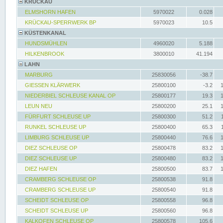
KRÜCKAU
ELMSHORN HAFEN
5970022
0.028
KRÜCKAU-SPERRWERK BP
5970023
10.5
KÜSTENKANAL
HUNDSMÜHLEN
4960020
5.188
HILKENBROOK
3800010
41.194
LAHN
MARBURG
25830056
-38.7
GIESSEN KLÄRWERK
25800100
-3.2
NIEDERBIEL SCHLEUSE KANAL OP
25800177
19.3
LEUN NEU
25800200
25.1
FÜRFURT SCHLEUSE UP
25800300
51.2
RUNKEL SCHLEUSE UP
25800400
65.3
LIMBURG SCHLEUSE UP
25800440
76.6
DIEZ SCHLEUSE OP
25800478
83.2
DIEZ SCHLEUSE UP
25800480
83.2
DIEZ HAFEN
25800500
83.7
CRAMBERG SCHLEUSE OP
25800538
91.8
CRAMBERG SCHLEUSE UP
25800540
91.8
SCHEIDT SCHLEUSE OP
25800558
96.8
SCHEIDT SCHLEUSE UP
25800560
96.8
KALKOFEN SCHLEUSE OP
25800578
105.6