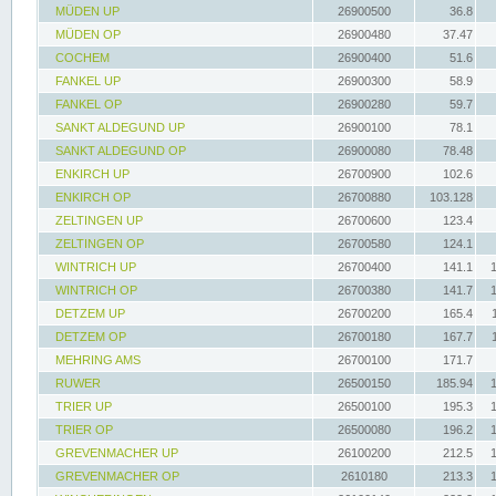
MÜDEN UP
26900500
36.8
MÜDEN OP
26900480
37.47
COCHEM
26900400
51.6
FANKEL UP
26900300
58.9
FANKEL OP
26900280
59.7
SANKT ALDEGUND UP
26900100
78.1
SANKT ALDEGUND OP
26900080
78.48
ENKIRCH UP
26700900
102.6
ENKIRCH OP
26700880
103.128
ZELTINGEN UP
26700600
123.4
ZELTINGEN OP
26700580
124.1
WINTRICH UP
26700400
141.1
WINTRICH OP
26700380
141.7
DETZEM UP
26700200
165.4
DETZEM OP
26700180
167.7
MEHRING AMS
26700100
171.7
RUWER
26500150
185.94
TRIER UP
26500100
195.3
TRIER OP
26500080
196.2
GREVENMACHER UP
26100200
212.5
GREVENMACHER OP
2610180
213.3