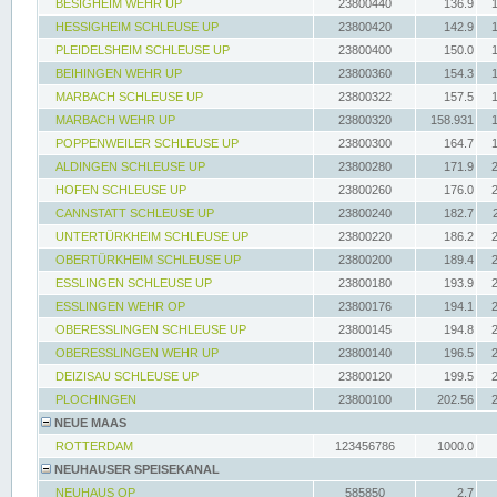
BESIGHEIM WEHR UP
23800440
136.9
HESSIGHEIM SCHLEUSE UP
23800420
142.9
PLEIDELSHEIM SCHLEUSE UP
23800400
150.0
BEIHINGEN WEHR UP
23800360
154.3
MARBACH SCHLEUSE UP
23800322
157.5
MARBACH WEHR UP
23800320
158.931
POPPENWEILER SCHLEUSE UP
23800300
164.7
ALDINGEN SCHLEUSE UP
23800280
171.9
HOFEN SCHLEUSE UP
23800260
176.0
CANNSTATT SCHLEUSE UP
23800240
182.7
UNTERTÜRKHEIM SCHLEUSE UP
23800220
186.2
OBERTÜRKHEIM SCHLEUSE UP
23800200
189.4
ESSLINGEN SCHLEUSE UP
23800180
193.9
ESSLINGEN WEHR OP
23800176
194.1
OBERESSLINGEN SCHLEUSE UP
23800145
194.8
OBERESSLINGEN WEHR UP
23800140
196.5
DEIZISAU SCHLEUSE UP
23800120
199.5
PLOCHINGEN
23800100
202.56
NEUE MAAS
ROTTERDAM
123456786
1000.0
NEUHAUSER SPEISEKANAL
NEUHAUS OP
585850
2.7