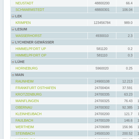
NEUSTADT
48800200
66.4
SCHWARMSTEDT
48800301
106.04
LEK
KRIMPEN
123456784
989.0
LESUM
WASSERHORST
4930010
2.3
LYCHENER GEWÄSSER
HIMMELPFORT UP
581120
0.2
HIMMELPFORT OP
581110
0.3
LÜHE
HORNEBURG
5960020
0.25
MAIN
RAUNHEIM
24900108
12.213
FRANKFURT OSTHAFEN
24700404
37.591
KROTZENBURG
24700335
63.23
MAINFLINGEN
24700325
76.43
OBERNAU
24700302
92.385
KLEINHEUBACH
24700200
121.7
FAULBACH
24700109
146.6
WERTHEIM
24709089
156.96
STEINBACH
24500100
200.52