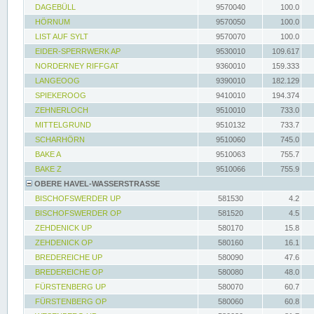
DAGEBÜLL
9570040
100.0
HÖRNUM
9570050
100.0
LIST AUF SYLT
9570070
100.0
EIDER-SPERRWERK AP
9530010
109.617
NORDERNEY RIFFGAT
9360010
159.333
LANGEOOG
9390010
182.129
SPIEKEROOG
9410010
194.374
ZEHNERLOCH
9510010
733.0
MITTELGRUND
9510132
733.7
SCHARHÖRN
9510060
745.0
BAKE A
9510063
755.7
BAKE Z
9510066
755.9
OBERE HAVEL-WASSERSTRASSE
BISCHOFSWERDER UP
581530
4.2
BISCHOFSWERDER OP
581520
4.5
ZEHDENICK UP
580170
15.8
ZEHDENICK OP
580160
16.1
BREDEREICHE UP
580090
47.6
BREDEREICHE OP
580080
48.0
FÜRSTENBERG UP
580070
60.7
FÜRSTENBERG OP
580060
60.8