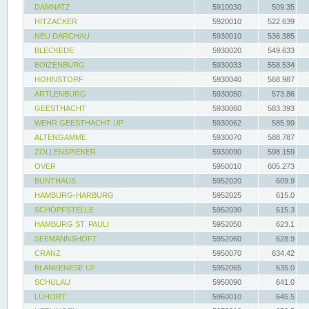
DAMNATZ
5910030
509.35
HITZACKER
5920010
522.639
NEU DARCHAU
5930010
536.385
BLECKEDE
5930020
549.633
BOIZENBURG
5930033
558.534
HOHNSTORF
5930040
568.987
ARTLENBURG
5930050
573.86
GEESTHACHT
5930060
583.393
WEHR GEESTHACHT UP
5930062
585.99
ALTENGAMME
5930070
588.787
ZOLLENSPIEKER
5930090
598.159
OVER
5950010
605.273
BUNTHAUS
5952020
609.9
HAMBURG-HARBURG
5952025
615.0
SCHÖPFSTELLE
5952030
615.3
HAMBURG ST. PAULI
5952050
623.1
SEEMANNSHÖFT
5952060
628.9
CRANZ
5950070
634.42
BLANKENESE UF
5952065
635.0
SCHULAU
5950090
641.0
LÜHORT
5960010
645.5