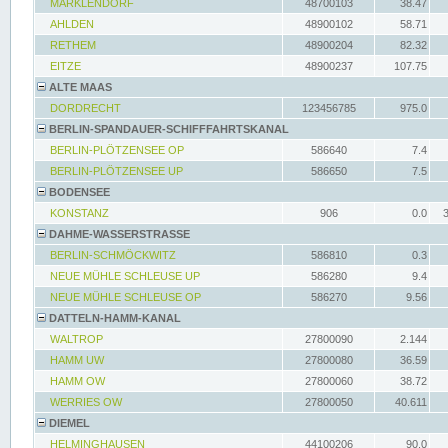
MARKLENDORF
48700103
38.47
AHLDEN
48900102
58.71
RETHEM
48900204
82.32
EITZE
48900237
107.75
ALTE MAAS
DORDRECHT
123456785
975.0
BERLIN-SPANDAUER-SCHIFFFAHRTSKANAL
BERLIN-PLÖTZENSEE OP
586640
7.4
BERLIN-PLÖTZENSEE UP
586650
7.5
BODENSEE
KONSTANZ
906
0.0
DAHME-WASSERSTRASSE
BERLIN-SCHMÖCKWITZ
586810
0.3
NEUE MÜHLE SCHLEUSE UP
586280
9.4
NEUE MÜHLE SCHLEUSE OP
586270
9.56
DATTELN-HAMM-KANAL
WALTROP
27800090
2.144
HAMM UW
27800080
36.59
HAMM OW
27800060
38.72
WERRIES OW
27800050
40.611
DIEMEL
HELMINGHAUSEN
44100206
90.0