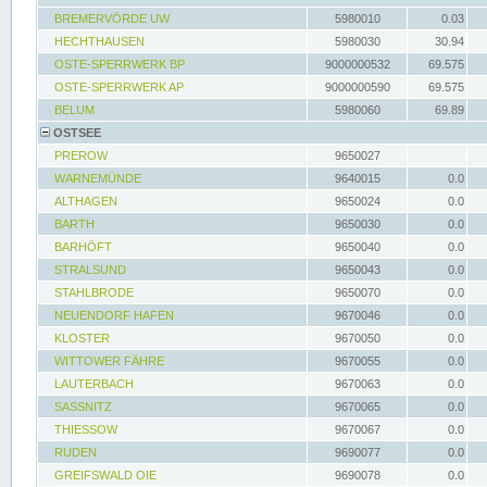
BREMERVÖRDE UW
5980010
0.03
HECHTHAUSEN
5980030
30.94
OSTE-SPERRWERK BP
9000000532
69.575
OSTE-SPERRWERK AP
9000000590
69.575
BELUM
5980060
69.89
OSTSEE
PREROW
9650027
WARNEMÜNDE
9640015
0.0
ALTHAGEN
9650024
0.0
BARTH
9650030
0.0
BARHÖFT
9650040
0.0
STRALSUND
9650043
0.0
STAHLBRODE
9650070
0.0
NEUENDORF HAFEN
9670046
0.0
KLOSTER
9670050
0.0
WITTOWER FÄHRE
9670055
0.0
LAUTERBACH
9670063
0.0
SASSNITZ
9670065
0.0
THIESSOW
9670067
0.0
RUDEN
9690077
0.0
GREIFSWALD OIE
9690078
0.0