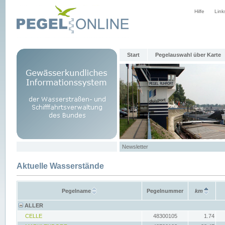
Hilfe
Link
Start
Pegelauswahl über Karte
Newsletter
Aktuelle Wasserstände
Pegelname
Pegelnummer
km
ALLER
CELLE
48300105
1.74