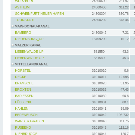
WÜRZBURG
24300600
251.97
ASTHEIM
24300406
311.22
SCHWEINFURT NEUER HAFEN
24300304
330.78
TRUNSTADT
24300202
378.44
MAIN-DONAU-KANAL
BAMBERG
24300042
7.31
RIEDENBURG_UP
13409200
151.2
MALZER KANAL
LIEBENWALDE UP
581550
43.3
LIEBENWALDE OP
581540
45.3
MITTELLANDKANAL
HÖRSTEL
31010010
0.6
RECKE
31010011
12.595
BRAMSCHE
31010020
31.95
BROXTEN
31010032
47.43
BAD ESSEN
31010030
60.8
LÜBBECKE
31010031
80.1
HAHLEN
31010041
98.09
BERENBUSCH
31010042
106.732
WARBER GRABEN
31010040
111.75
RUSBEND
31010043
112.16
NIENBRÜGGE
31010044
126.7