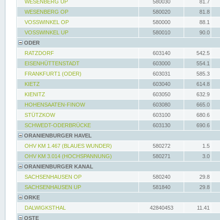
WESENBERG UP
580030
81.7
WESENBERG OP
580020
81.8
VOSSWINKEL OP
580000
88.1
VOSSWINKEL UP
580010
90.0
ODER
RATZDORF
603140
542.5
EISENHÜTTENSTADT
603000
554.1
FRANKFURT1 (ODER)
603031
585.3
KIETZ
603040
614.8
KIENITZ
603050
632.9
HOHENSAATEN-FINOW
603080
665.0
STÜTZKOW
603100
680.6
SCHWEDT-ODERBRÜCKE
603130
690.6
ORANIENBURGER HAVEL
OHV KM 1.467 (BLAUES WUNDER)
580272
1.5
OHV KM 3.014 (HOCHSPANNUNG)
580271
3.0
ORANIENBURGER KANAL
SACHSENHAUSEN OP
580240
29.8
SACHSENHAUSEN UP
581840
29.8
ORKE
DALWIGKSTHAL
42840453
11.41
OSTE