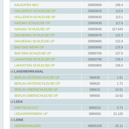
KALKOFEN NEU
25800600
106.4
HOLLERICH SCHLEUSE OP
25800618
113.0
HOLLERICH SCHLEUSE UP
25800620
113.1
NASSAU SCHLEUSE OP
25800638
117.6
NASSAU SCHLEUSE UP
25800640
117.643
DAUSENAU SCHLEUSE OP
25800678
122.3
DAUSENAU SCHLEUSE UP
25800680
122.4
BAD EMS WEHR OP
25800690
125.9
BAD EMS SCHLEUSE UP
25800700
127.0
LAHNSTEIN SCHLEUSE OP
25800798
135.9
LAHNSTEIN SCHLEUSE UP
25800800
136.0
LANDWEHRKANAL
BERLIN-UNTERSCHLEUSE UP
586630
1.61
BERLIN-UNTERSCHLEUSE OP
586620
1.71
BERLIN-OBERSCHLEUSE UP
586610
10.51
BERLIN-OBERSCHLEUSE OP
586600
10.62
LEDA
DREYSCHLOOT
3880010
0.73
LEDASPERRWERK UP
3880050
21.125
LEINE
HERRENHAUSEN
48800108
25.12