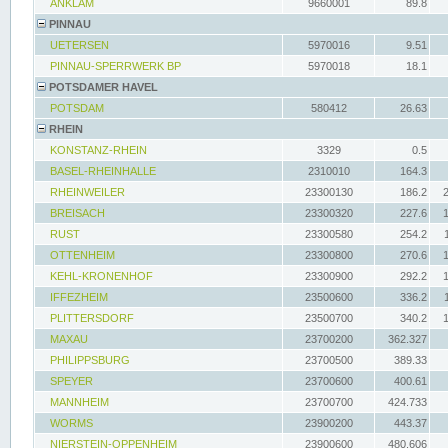
ANKLAM
9660001
89.8
PINNAU
UETERSEN
5970016
9.51
PINNAU-SPERRWERK BP
5970018
18.1
POTSDAMER HAVEL
POTSDAM
580412
26.63
RHEIN
KONSTANZ-RHEIN
3329
0.5
BASEL-RHEINHALLE
2310010
164.3
RHEINWEILER
23300130
186.2
BREISACH
23300320
227.6
RUST
23300580
254.2
OTTENHEIM
23300800
270.6
KEHL-KRONENHOF
23300900
292.2
IFFEZHEIM
23500600
336.2
PLITTERSDORF
23500700
340.2
MAXAU
23700200
362.327
PHILIPPSBURG
23700500
389.33
SPEYER
23700600
400.61
MANNHEIM
23700700
424.733
WORMS
23900200
443.37
NIERSTEIN-OPPENHEIM
23900600
480.606