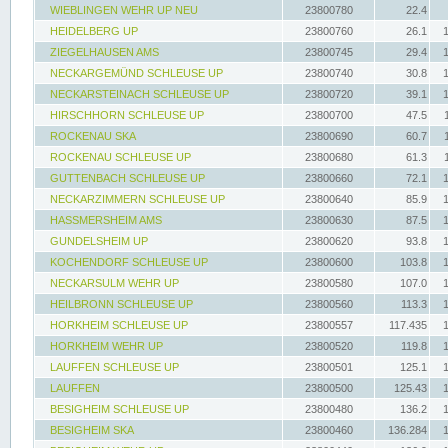
WIEBLINGEN WEHR UP NEU
23800780
22.4
HEIDELBERG UP
23800760
26.1
ZIEGELHAUSEN AMS
23800745
29.4
NECKARGEMÜND SCHLEUSE UP
23800740
30.8
NECKARSTEINACH SCHLEUSE UP
23800720
39.1
HIRSCHHORN SCHLEUSE UP
23800700
47.5
ROCKENAU SKA
23800690
60.7
ROCKENAU SCHLEUSE UP
23800680
61.3
GUTTENBACH SCHLEUSE UP
23800660
72.1
NECKARZIMMERN SCHLEUSE UP
23800640
85.9
HASSMERSHEIM AMS
23800630
87.5
GUNDELSHEIM UP
23800620
93.8
KOCHENDORF SCHLEUSE UP
23800600
103.8
NECKARSULM WEHR UP
23800580
107.0
HEILBRONN SCHLEUSE UP
23800560
113.3
HORKHEIM SCHLEUSE UP
23800557
117.435
HORKHEIM WEHR UP
23800520
119.8
LAUFFEN SCHLEUSE UP
23800501
125.1
LAUFFEN
23800500
125.43
BESIGHEIM SCHLEUSE UP
23800480
136.2
BESIGHEIM SKA
23800460
136.284