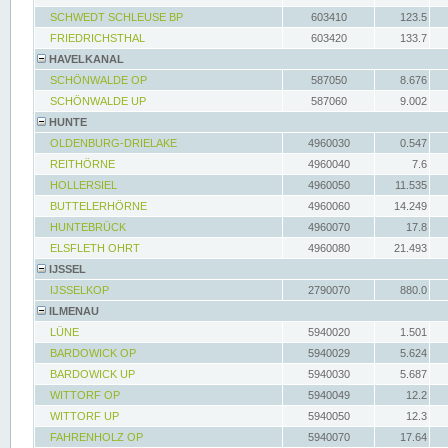
SCHWEDT SCHLEUSE BP
603410
123.5
FRIEDRICHSTHAL
603420
133.7
HAVELKANAL
SCHÖNWALDE OP
587050
8.676
SCHÖNWALDE UP
587060
9.002
HUNTE
OLDENBURG-DRIELAKE
4960030
0.547
REITHÖRNE
4960040
7.6
HOLLERSIEL
4960050
11.535
BUTTELERHÖRNE
4960060
14.249
HUNTEBRÜCK
4960070
17.8
ELSFLETH OHRT
4960080
21.493
IJSSEL
IJSSELKOP
2790070
880.0
ILMENAU
LÜNE
5940020
1.501
BARDOWICK OP
5940029
5.624
BARDOWICK UP
5940030
5.687
WITTORF OP
5940049
12.2
WITTORF UP
5940050
12.3
FAHRENHOLZ OP
5940070
17.64