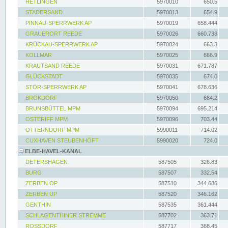
HETLINGEN
5970010
650.5
STADERSAND
5970013
654.9
PINNAU-SPERRWERK AP
5970019
658.444
GRAUERORT REEDE
5970026
660.738
KRÜCKAU-SPERRWERK AP
5970024
663.3
KOLLMAR
5970025
666.9
KRAUTSAND REEDE
5970031
671.787
GLÜCKSTADT
5970035
674.0
STÖR-SPERRWERK AP
5970041
678.636
BROKDORF
5970050
684.2
BRUNSBÜTTEL MPM
5970094
695.214
OSTERIFF MPM
5970096
703.44
OTTERNDORF MPM
5990011
714.02
CUXHAVEN STEUBENHÖFT
5990020
724.0
ELBE-HAVEL-KANAL
DETERSHAGEN
587505
326.83
BURG
587507
332.54
ZERBEN OP
587510
344.686
ZERBEN UP
587520
346.162
GENTHIN
587535
361.444
SCHLAGENTHINER STREMME
587702
363.71
ROSSDORF
587717
368.45