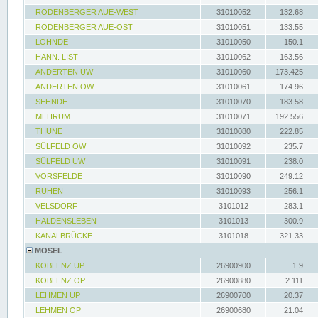
RODENBERGER AUE-WEST
31010052
132.68
RODENBERGER AUE-OST
31010051
133.55
LOHNDE
31010050
150.1
HANN. LIST
31010062
163.56
ANDERTEN UW
31010060
173.425
ANDERTEN OW
31010061
174.96
SEHNDE
31010070
183.58
MEHRUM
31010071
192.556
THUNE
31010080
222.85
SÜLFELD OW
31010092
235.7
SÜLFELD UW
31010091
238.0
VORSFELDE
31010090
249.12
RÜHEN
31010093
256.1
VELSDORF
3101012
283.1
HALDENSLEBEN
3101013
300.9
KANALBRÜCKE
3101018
321.33
MOSEL
KOBLENZ UP
26900900
1.9
KOBLENZ OP
26900880
2.111
LEHMEN UP
26900700
20.37
LEHMEN OP
26900680
21.04