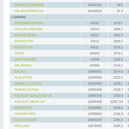
DIEMELTALSPERRE
44100104
90.6
WILHELMSBRÜCKE
44100024
97.4
DONAU
THEBNERSTRASSL
42015
1879.2
WILDUNGSMAUER
42014
1894.7
KORNEUBURG
42013
1941.5
DÜRNSTEIN
42012
2009.2
KIENSTOCK
42011
2015.2
GREIN
420091
2079.1
MAUTHAUSEN
42009
2111.0
WILHERING
420061
2144.1
ERLAU
10096001
2214.5
ACHLEITEN
10094006
2223.1
PASSAU ILZSTADT
10092000
2225.2
PASSAU DONAU
10091008
2226.7
KACHLET SCHLEUSE UP
10090708
2230.3
KACHLET WEHR UP
10090408
2230.724
VILSHOFEN
10089006
2249.5
HOFKIRCHEN
10088003
2256.9
DEGGENDORF
10081004
2284.4
PFELLING
10078000
2305.5