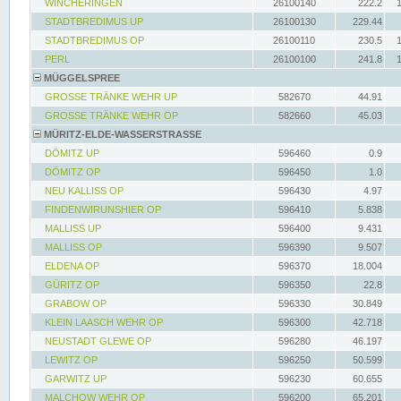
WINCHERINGEN
26100140
222.2
STADTBREDIMUS UP
26100130
229.44
STADTBREDIMUS OP
26100110
230.5
PERL
26100100
241.8
MÜGGELSPREE
GROSSE TRÄNKE WEHR UP
582670
44.91
GROSSE TRÄNKE WEHR OP
582660
45.03
MÜRITZ-ELDE-WASSERSTRASSE
DÖMITZ UP
596460
0.9
DÖMITZ OP
596450
1.0
NEU KALLISS OP
596430
4.97
FINDENWIRUNSHIER OP
596410
5.838
MALLISS UP
596400
9.431
MALLISS OP
596390
9.507
ELDENA OP
596370
18.004
GÜRITZ OP
596350
22.8
GRABOW OP
596330
30.849
KLEIN LAASCH WEHR OP
596300
42.718
NEUSTADT GLEWE OP
596280
46.197
LEWITZ OP
596250
50.599
GARWITZ UP
596230
60.655
MALCHOW WEHR OP
596200
65.201