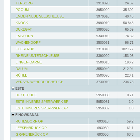
TERBORG
3910020
24.67
POGUM
3950020
35.302
EMDEN NEUE SEESCHLEUSE
3970010
40.45
KNOCK
3990010
50.848
DUKEGAT
3990020
65.69
EMSHÖRN
9340010
74.32
WACHENDORF
3500031
96.71
FUESTRUP
3310010
102.177
RHEINE UNTERSCHLEUSE
3390020
153.03
LINGEN-DARME
3500015
196.2
DALUM
3550040
212.04
RÜHLE
3500070
223.1
VERSEN WEHRDURCHSTICH
3730010
234.78
ESTE
BUXTEHUDE
5950080
0.71
ESTE INNERES SPERRWERK BP
5950081
1.0
ESTE INNERES SPERRWERK AP
5950082
1.0
FINOWKANAL
RUHLSDORF OP
693010
59.2
LEESENBRÜCK OP
693030
61.1
GRAFENBRÜCK OP
693050
63.3