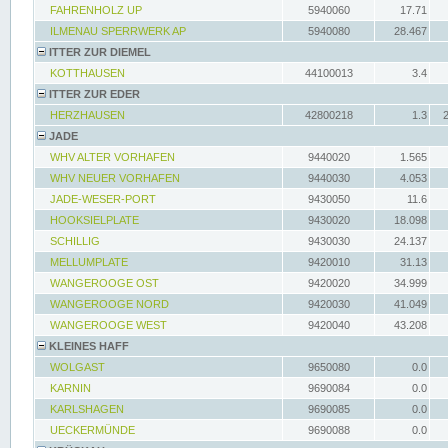
FAHRENHOLZ UP
5940060
17.71
ILMENAU SPERRWERK AP
5940080
28.467
ITTER ZUR DIEMEL
KOTTHAUSEN
44100013
3.4
ITTER ZUR EDER
HERZHAUSEN
42800218
1.3
JADE
WHV ALTER VORHAFEN
9440020
1.565
WHV NEUER VORHAFEN
9440030
4.053
JADE-WESER-PORT
9430050
11.6
HOOKSIELPLATE
9430020
18.098
SCHILLIG
9430030
24.137
MELLUMPLATE
9420010
31.13
WANGEROOGE OST
9420020
34.999
WANGEROOGE NORD
9420030
41.049
WANGEROOGE WEST
9420040
43.208
KLEINES HAFF
WOLGAST
9650080
0.0
KARNIN
9690084
0.0
KARLSHAGEN
9690085
0.0
UECKERMÜNDE
9690088
0.0