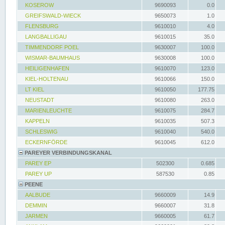
KOSEROW
9690093
0.0
GREIFSWALD-WIECK
9650073
1.0
FLENSBURG
9610010
4.0
LANGBALLIGAU
9610015
35.0
TIMMENDORF POEL
9630007
100.0
WISMAR-BAUMHAUS
9630008
100.0
HEILIGENHAFEN
9610070
123.0
KIEL-HOLTENAU
9610066
150.0
LT KIEL
9610050
177.75
NEUSTADT
9610080
263.0
MARIENLEUCHTE
9610075
284.7
KAPPELN
9610035
507.3
SCHLESWIG
9610040
540.0
ECKERNFÖRDE
9610045
612.0
PAREYER VERBINDUNGSKANAL
PAREY EP
502300
0.685
PAREY UP
587530
0.85
PEENE
AALBUDE
9660009
14.9
DEMMIN
9660007
31.8
JARMEN
9660005
61.7