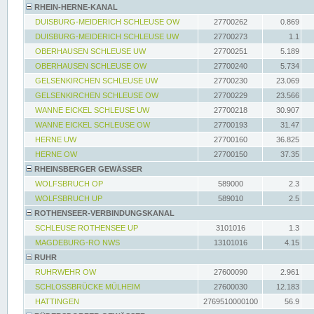
RHEIN-HERNE-KANAL
DUISBURG-MEIDERICH SCHLEUSE OW
27700262
0.869
DUISBURG-MEIDERICH SCHLEUSE UW
27700273
1.1
OBERHAUSEN SCHLEUSE UW
27700251
5.189
OBERHAUSEN SCHLEUSE OW
27700240
5.734
GELSENKIRCHEN SCHLEUSE UW
27700230
23.069
GELSENKIRCHEN SCHLEUSE OW
27700229
23.566
WANNE EICKEL SCHLEUSE UW
27700218
30.907
WANNE EICKEL SCHLEUSE OW
27700193
31.47
HERNE UW
27700160
36.825
HERNE OW
27700150
37.35
RHEINSBERGER GEWÄSSER
WOLFSBRUCH OP
589000
2.3
WOLFSBRUCH UP
589010
2.5
ROTHENSEER-VERBINDUNGSKANAL
SCHLEUSE ROTHENSEE UP
3101016
1.3
MAGDEBURG-RO NWS
13101016
4.15
RUHR
RUHRWEHR OW
27600090
2.961
SCHLOSSBRÜCKE MÜLHEIM
27600030
12.183
HATTINGEN
2769510000100
56.9