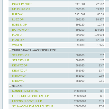
PARCHIM GÜTE
5961801
72.567
NEUBURG OP
596160
83.362
BUROW
5961601
88.39
LÜBZ OP
596140
98.977
BOBZIN OP
596120
103.8
BARKOW OP
596100
114.086
PLAU UP
596090
120.004
PLAU OP
596080
120.08
WAREN
596030
151.975
MÜRITZ-HAVEL-WASSERSTRASSE
STRASEN OP
581060
2.7
STRASEN UP
581070
2.7
DIEMITZ OP
581020
13.7
DIEMITZ UP
581030
13.7
MIROW UP
581010
22.9
MIROW OP
581000
23.1
NECKAR
MANNHEIM NECKAR
23800900
3.1
FEUDENHEIM SCHLEUSE UP
23800840
6.1
LADENBURG WEHR UP
23800820
11.9
SCHWABENHEIM SCHLEUSE UP
23800800
17.6