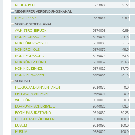
NEUHAUS UP
585860
2.77
NIEGRIPPER VERBINDUNGSKANAL
NIEGRIPP BP
587500
0.59
NORD-OSTSEE-KANAL
AWK STROHBRÜCK
5970069
0.89
NOK BRUNSBÜTTEL
5970091
2.116
NOK DÜKERSWISCH
5970085
21.5
NOK BREIHOLZ
5970075
48.5
NOK RENDSBURG
5970074
63.5
NOK KÖNIGSFÖRDE
5970067
79.63
NOK KIEL BINNEN
5979020
97.76
NOK KIEL AUSSEN
5650068
98.13
NORDSEE
HELGOLAND BINNENHAFEN
9510070
0.0
PELLWORM ANLEGER
9550021
0.0
WITTDÜN
9570010
0.0
BORKUM FISCHERBALJE
9340020
83.5
BORKUM SÜDSTRAND
9340030
89.23
HELGOLAND SÜDHAFEN
9510075
100.0
BÜSUM
9510095
100.0
HUSUM
9530020
100.0