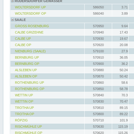
RÜDERSDORFER GEWÄSSER
WOLTERSDORF UP
586050
3.71
WOLTERSDORF OP
586040
3.89
SAALE
GROSS ROSENBURG
570950
9.64
CALBE GRIZEHNE
570940
17.43
CALBE UP
570930
19.67
CALBE OP
570920
20.08
NIENBURG (SAALE)
579100
27.9
BERNBURG UP
570910
36.05
BERNBURG OP
570900
36.2
ALSLEBEN UP
570880
50.24
ALSLEBEN OP
570870
50.42
ROTHENBURG UP
570860
58.6
ROTHENBURG OP
570850
58.78
WETTIN UP
570840
70.3
WETTIN OP
570830
70.47
TROTHA UP
570810
89.15
TROTHA OP
570800
89.22
RÖPZIG
570710
101.9
RISCHMÜHLE UP
570630
115.19
RISCHMÜHLE OP
570620
115.26