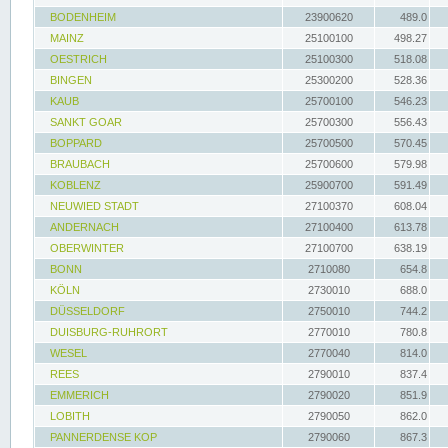
BODENHEIM
23900620
489.0
MAINZ
25100100
498.27
OESTRICH
25100300
518.08
BINGEN
25300200
528.36
KAUB
25700100
546.23
SANKT GOAR
25700300
556.43
BOPPARD
25700500
570.45
BRAUBACH
25700600
579.98
KOBLENZ
25900700
591.49
NEUWIED STADT
27100370
608.04
ANDERNACH
27100400
613.78
OBERWINTER
27100700
638.19
BONN
2710080
654.8
KÖLN
2730010
688.0
DÜSSELDORF
2750010
744.2
DUISBURG-RUHRORT
2770010
780.8
WESEL
2770040
814.0
REES
2790010
837.4
EMMERICH
2790020
851.9
LOBITH
2790050
862.0
PANNERDENSE KOP
2790060
867.3