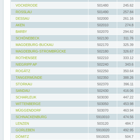
VOCKERODE
501480
245.62
ROSSLAU
501490
257.84
DESSAU
502000
261.16
AKEN
502010
274.8
BARBY
502070
294.82
SCHÖNEBECK
502130
311.76
MAGDEBURG-BUCKAU
502170
325.39
MAGDEBURG-STROMBRÜCKE
502180
326.67
ROTHENSEE
502210
333.12
NIEGRIPP AP
502240
343.6
ROGÄTZ
502250
350.64
TANGERMÜNDE
502350
388.26
STORKAU
502370
396.11
SANDAU
502430
416.06
SCHARLEUK
503030
447.22
WITTENBERGE
503050
453.98
MÜGGENDORF
503070
463.94
SCHNACKENBURG
5910010
474.56
LENZEN
503120
484.7
GORLEBEN
5910020
492.95
DÖMITZ
5910025
504.7