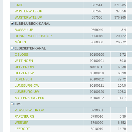
KADE
587541
371.285
WUSTERWITZ OP
587540
376.56
WUSTERWITZ UP
587550
376.965
ELBE-LÜBECK-KANAL
BÜSSAU UP
9669040
3.4
DONNERSCHLEUSE OP
9660049
20.722
MÖLLN
9660050
26.772
ELBESEITENKANAL
OSLOSS
90100100
9.72
WITTINGEN
90100101
39.0
UELZEN OW
90100111
60.38
UELZEN UW
90100110
60.98
BEVENSEN
90100112
79.72
LÜNEBURG OW
90100121
104.0
LÜNEBURG UW
90100120
106.3
ARTLENBURG-ESK
90100122
114.7
EMS
VERSEN WEHR OP
3730001
PAPENBURG
3790010
0.39
WEENER
3790020
6.852
LEERORT
3910010
14.79