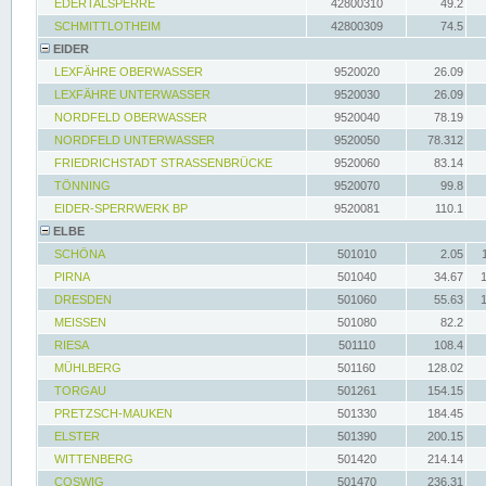
EDERTALSPERRE
42800310
49.2
SCHMITTLOTHEIM
42800309
74.5
EIDER
LEXFÄHRE OBERWASSER
9520020
26.09
LEXFÄHRE UNTERWASSER
9520030
26.09
NORDFELD OBERWASSER
9520040
78.19
NORDFELD UNTERWASSER
9520050
78.312
FRIEDRICHSTADT STRASSENBRÜCKE
9520060
83.14
TÖNNING
9520070
99.8
EIDER-SPERRWERK BP
9520081
110.1
ELBE
SCHÖNA
501010
2.05
PIRNA
501040
34.67
DRESDEN
501060
55.63
MEISSEN
501080
82.2
RIESA
501110
108.4
MÜHLBERG
501160
128.02
TORGAU
501261
154.15
PRETZSCH-MAUKEN
501330
184.45
ELSTER
501390
200.15
WITTENBERG
501420
214.14
COSWIG
501470
236.31