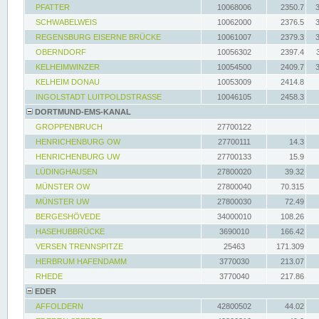
PFATTER
10068006
2350.7
SCHWABELWEIS
10062000
2376.5
REGENSBURG EISERNE BRÜCKE
10061007
2379.3
OBERNDORF
10056302
2397.4
KELHEIMWINZER
10054500
2409.7
KELHEIM DONAU
10053009
2414.8
INGOLSTADT LUITPOLDSTRASSE
10046105
2458.3
DORTMUND-EMS-KANAL
GROPPENBRUCH
27700122
HENRICHENBURG OW
27700111
14.3
HENRICHENBURG UW
27700133
15.9
LÜDINGHAUSEN
27800020
39.32
MÜNSTER OW
27800040
70.315
MÜNSTER UW
27800030
72.49
BERGESHÖVEDE
34000010
108.26
HASEHUBBRÜCKE
3690010
166.42
VERSEN TRENNSPITZE
25463
171.309
HERBRUM HAFENDAMM
3770030
213.07
RHEDE
3770040
217.86
EDER
AFFOLDERN
42800502
44.02