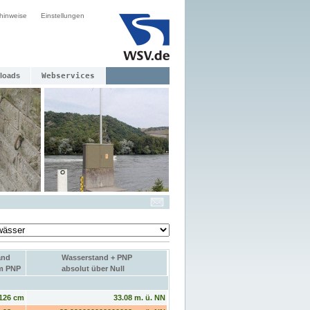
hinweise
Einstellungen
loads
Webservices
and
Wasserstand + PNP
um PNP
absolut über Null
126 cm
33.08 m. ü. NN