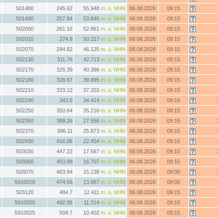
501480
245.62
55.948
m. ü. NHN
06.08.2026
09:15
501490
257.84
53.846
m. ü. NHN
06.08.2026
09:15
502000
261.16
52.961
m. ü. NHN
06.08.2026
09:15
502010
274.8
50.217
m. ü. NHN
06.08.2026
09:15
502070
294.82
46.125
m. ü. NHN
06.08.2026
09:15
502130
311.76
42.713
m. ü. NHN
06.08.2026
09:15
502170
325.39
40.386
m. ü. NHN
06.08.2026
09:15
502180
326.67
39.895
m. ü. NHN
06.08.2026
09:15
502210
333.12
37.203
m. ü. NHN
06.08.2026
09:15
502240
343.6
34.414
m. ü. NHN
06.08.2026
09:15
502250
350.64
35.216
m. ü. NHN
06.08.2026
09:15
502350
388.26
27.556
m. ü. NHN
06.08.2026
09:15
502370
396.11
25.873
m. ü. NHN
06.08.2026
09:15
502430
416.06
22.454
m. ü. NHN
06.08.2026
09:15
503030
447.22
17.567
m. ü. NHN
06.08.2026
09:15
503050
453.98
16.707
m. ü. NHN
06.08.2026
09:15
503070
463.94
15.138
m. ü. NHN
06.08.2026
09:00
5910010
474.56
13.687
m. ü. NHN
06.08.2026
09:00
503120
484.7
12.411
m. ü. NHN
06.08.2026
09:15
5910020
492.95
11.314
m. ü. NHN
06.08.2026
09:15
5910025
504.7
10.402
m. ü. NHN
06.08.2026
09:15