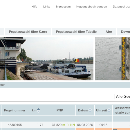
Hilfe
Links
Impressum
Nutzungsbedingungen
Datenschutz
Pegelauswahl über Karte
Pegelauswahl über Tabelle
Abo
Down
tter
Wasserst
Pegelnummer
km
PNP
Datum
Uhrzeit
relativ z
48300105
1.74
31.820
m. ü. NN
06.08.2026
09:15