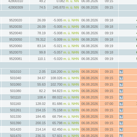
42800310
49.2
0.082
m. ü. NN
06.08.2026
09:15
42800309
74.5
245.870
m. ü. NN
06.08.2026
09:15
9520020
26.09
-5.005
m. ü. NHN
06.08.2026
09:18
9520030
26.09
-5.005
m. ü. NHN
06.08.2026
09:18
9520040
78.19
-5.008
m. ü. NHN
06.08.2026
09:19
9520050
78.312
-5.009
m. ü. NHN
06.08.2026
09:18
9520060
83.14
-5.021
m. ü. NHN
06.08.2026
09:19
9520070
99.8
-5.057
m. ü. NHN
06.08.2026
09:18
9520081
110.1
-5.020
m. ü. NHN
06.08.2026
09:19
501010
2.05
116.200
m. ü. NHN
06.08.2026
09:15
501040
34.67
108.026
m. ü. NHN
06.08.2026
09:15
501060
55.63
102.700
m. ü. NHN
06.08.2026
09:15
501080
82.2
94.823
m. ü. NHN
06.08.2026
09:15
501110
108.4
88.022
m. ü. NHN
06.08.2026
09:15
501160
128.02
81.686
m. ü. NHN
06.08.2026
07:00
501261
154.15
75.158
m. ü. NHN
06.08.2026
09:15
501330
184.45
68.794
m. ü. NHN
06.08.2026
09:15
501390
200.15
65.798
m. ü. NHN
06.08.2026
09:15
501420
214.14
62.450
m. ü. NHN
06.08.2026
09:15
501470
236.31
57.601
m. ü. NHN
06.08.2026
09:15