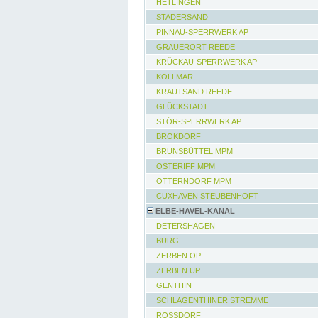
HETLINGEN
STADERSAND
PINNAU-SPERRWERK AP
GRAUERORT REEDE
KRÜCKAU-SPERRWERK AP
KOLLMAR
KRAUTSAND REEDE
GLÜCKSTADT
STÖR-SPERRWERK AP
BROKDORF
BRUNSBÜTTEL MPM
OSTERIFF MPM
OTTERNDORF MPM
CUXHAVEN STEUBENHÖFT
ELBE-HAVEL-KANAL
DETERSHAGEN
BURG
ZERBEN OP
ZERBEN UP
GENTHIN
SCHLAGENTHINER STREMME
ROSSDORF