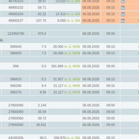
48700103
38.47
23.010
m. ü. NN
06.08.2026
09:15
48900102
58.71
06.08.2026
09:15
48900204
82.32
14.310
m. ü. NN
06.08.2026
09:15
48900237
107.75
8.000
m. ü. NN
06.08.2026
09:15
123456785
975.0
06.08.2026
09:00
AL
586640
7.4
28.000
m. ü. NHN
06.08.2026
09:15
586650
7.5
28.000
m. ü. NHN
06.08.2026
09:15
906
0.0
391.890
m. ü. NHN
06.08.2026
09:00
586810
0.3
31.957
m. ü. NHN
06.08.2026
09:15
586280
9.4
31.117
m. ü. NHN
06.08.2026
09:15
586270
9.56
31.117
m. ü. NHN
06.08.2026
09:15
27800090
2.144
06.08.2026
09:00
27800080
36.59
06.08.2026
09:00
27800060
38.72
06.08.2026
09:00
27800050
40.611
06.08.2026
09:00
44100206
90.0
336.970
m. ü. NN
06.08.2026
09:15