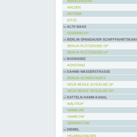
MARKLENDORF
AHLDEN
RETHEM
EITZE
ALTE MAAS
DORDRECHT
BERLIN-SPANDAUER-SCHIFFFAHRTSKAN
BERLIN-PLÖTZENSEE OP
BERLIN-PLÖTZENSEE UP
BODENSEE
KONSTANZ
DAHME-WASSERSTRASSE
BERLIN-SCHMÖCKWITZ
NEUE MÜHLE SCHLEUSE UP
NEUE MÜHLE SCHLEUSE OP
DATTELN-HAMM-KANAL
WALTROP
HAMM UW
HAMM OW
WERRIES OW
DIEMEL
HELMINGHAUSEN