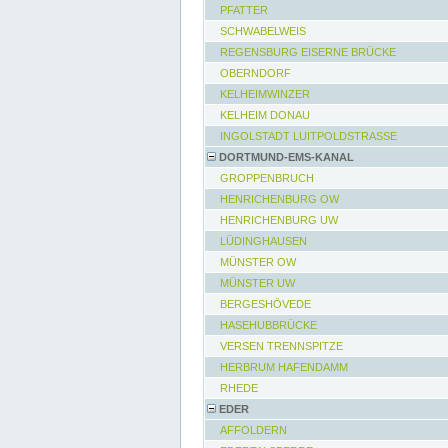
PFATTER
SCHWABELWEIS
REGENSBURG EISERNE BRÜCKE
OBERNDORF
KELHEIMWINZER
KELHEIM DONAU
INGOLSTADT LUITPOLDSTRASSE
DORTMUND-EMS-KANAL
GROPPENBRUCH
HENRICHENBURG OW
HENRICHENBURG UW
LÜDINGHAUSEN
MÜNSTER OW
MÜNSTER UW
BERGESHÖVEDE
HASEHUBBRÜCKE
VERSEN TRENNSPITZE
HERBRUM HAFENDAMM
RHEDE
EDER
AFFOLDERN