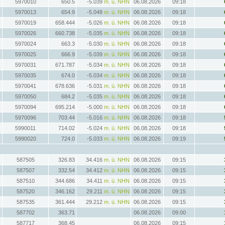
5970010
650.5
-5.039
m. ü. NHN
06.08.2026
09:18
5970013
654.9
-5.048
m. ü. NHN
06.08.2026
09:18
5970019
658.444
-5.026
m. ü. NHN
06.08.2026
09:18
5970026
660.738
-5.035
m. ü. NHN
06.08.2026
09:18
5970024
663.3
-5.030
m. ü. NHN
06.08.2026
09:18
5970025
666.9
-5.039
m. ü. NHN
06.08.2026
09:18
5970031
671.787
-5.034
m. ü. NHN
06.08.2026
09:18
5970035
674.0
-5.034
m. ü. NHN
06.08.2026
09:18
5970041
678.636
-5.031
m. ü. NHN
06.08.2026
09:18
5970050
684.2
-5.035
m. ü. NHN
06.08.2026
09:18
5970094
695.214
-5.000
m. ü. NHN
06.08.2026
09:18
5970096
703.44
-5.016
m. ü. NHN
06.08.2026
09:18
5990011
714.02
-5.024
m. ü. NHN
06.08.2026
09:18
5990020
724.0
-5.033
m. ü. NHN
06.08.2026
09:19
587505
326.83
34.416
m. ü. NHN
06.08.2026
09:15
587507
332.54
34.412
m. ü. NHN
06.08.2026
09:15
587510
344.686
34.411
m. ü. NHN
06.08.2026
09:15
587520
346.162
29.211
m. ü. NHN
06.08.2026
09:15
587535
361.444
29.212
m. ü. NHN
06.08.2026
09:15
587702
363.71
06.08.2026
09:00
587717
368.45
06.08.2026
09:15