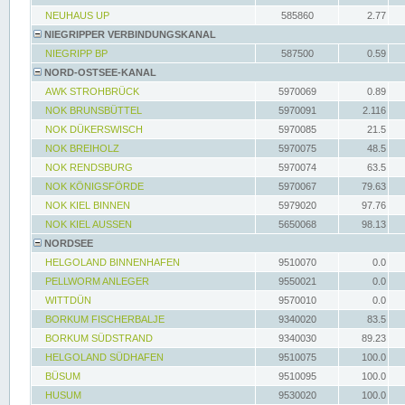
NEUHAUS UP
585860
2.77
NIEGRIPPER VERBINDUNGSKANAL
NIEGRIPP BP
587500
0.59
NORD-OSTSEE-KANAL
AWK STROHBRÜCK
5970069
0.89
NOK BRUNSBÜTTEL
5970091
2.116
NOK DÜKERSWISCH
5970085
21.5
NOK BREIHOLZ
5970075
48.5
NOK RENDSBURG
5970074
63.5
NOK KÖNIGSFÖRDE
5970067
79.63
NOK KIEL BINNEN
5979020
97.76
NOK KIEL AUSSEN
5650068
98.13
NORDSEE
HELGOLAND BINNENHAFEN
9510070
0.0
PELLWORM ANLEGER
9550021
0.0
WITTDÜN
9570010
0.0
BORKUM FISCHERBALJE
9340020
83.5
BORKUM SÜDSTRAND
9340030
89.23
HELGOLAND SÜDHAFEN
9510075
100.0
BÜSUM
9510095
100.0
HUSUM
9530020
100.0