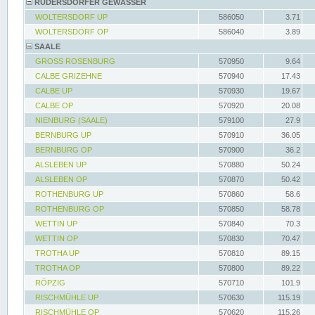
RÜDERSDORFER GEWÄSSER
WOLTERSDORF UP
586050
3.71
WOLTERSDORF OP
586040
3.89
SAALE
GROSS ROSENBURG
570950
9.64
CALBE GRIZEHNE
570940
17.43
CALBE UP
570930
19.67
CALBE OP
570920
20.08
NIENBURG (SAALE)
579100
27.9
BERNBURG UP
570910
36.05
BERNBURG OP
570900
36.2
ALSLEBEN UP
570880
50.24
ALSLEBEN OP
570870
50.42
ROTHENBURG UP
570860
58.6
ROTHENBURG OP
570850
58.78
WETTIN UP
570840
70.3
WETTIN OP
570830
70.47
TROTHA UP
570810
89.15
TROTHA OP
570800
89.22
RÖPZIG
570710
101.9
RISCHMÜHLE UP
570630
115.19
RISCHMÜHLE OP
570620
115.26