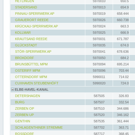
HETLINGEN
5970010
650.5
STADERSAND
5970013
654.9
PINNAU-SPERRWERK AP
5970019
658.444
GRAUERORT REEDE
5970026
660.738
KRÜCKAU-SPERRWERK AP
5970024
663.3
KOLLMAR
5970025
666.9
KRAUTSAND REEDE
5970031
671.787
GLÜCKSTADT
5970035
674.0
STÖR-SPERRWERK AP
5970041
678.636
BROKDORF
5970050
684.2
BRUNSBÜTTEL MPM
5970094
695.214
OSTERIFF MPM
5970096
703.44
OTTERNDORF MPM
5990011
714.02
CUXHAVEN STEUBENHÖFT
5990020
724.0
ELBE-HAVEL-KANAL
DETERSHAGEN
587505
326.83
BURG
587507
332.54
ZERBEN OP
587510
344.686
ZERBEN UP
587520
346.162
GENTHIN
587535
361.444
SCHLAGENTHINER STREMME
587702
363.71
ROSSDORF
587717
368.45