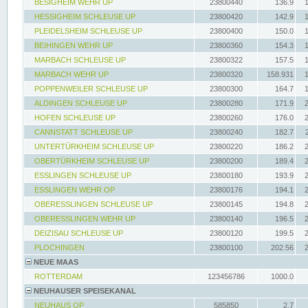
BESIGHEIM WEHR UP
23800440
136.9
HESSIGHEIM SCHLEUSE UP
23800420
142.9
PLEIDELSHEIM SCHLEUSE UP
23800400
150.0
BEIHINGEN WEHR UP
23800360
154.3
MARBACH SCHLEUSE UP
23800322
157.5
MARBACH WEHR UP
23800320
158.931
POPPENWEILER SCHLEUSE UP
23800300
164.7
ALDINGEN SCHLEUSE UP
23800280
171.9
HOFEN SCHLEUSE UP
23800260
176.0
CANNSTATT SCHLEUSE UP
23800240
182.7
UNTERTÜRKHEIM SCHLEUSE UP
23800220
186.2
OBERTÜRKHEIM SCHLEUSE UP
23800200
189.4
ESSLINGEN SCHLEUSE UP
23800180
193.9
ESSLINGEN WEHR OP
23800176
194.1
OBERESSLINGEN SCHLEUSE UP
23800145
194.8
OBERESSLINGEN WEHR UP
23800140
196.5
DEIZISAU SCHLEUSE UP
23800120
199.5
PLOCHINGEN
23800100
202.56
NEUE MAAS
ROTTERDAM
123456786
1000.0
NEUHAUSER SPEISEKANAL
NEUHAUS OP
585850
2.7