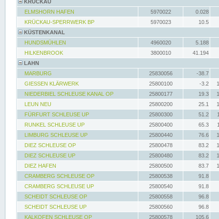
KRÜCKAU
ELMSHORN HAFEN
5970022
0.028
KRÜCKAU-SPERRWERK BP
5970023
10.5
KÜSTENKANAL
HUNDSMÜHLEN
4960020
5.188
HILKENBROOK
3800010
41.194
LAHN
MARBURG
25830056
-38.7
GIESSEN KLÄRWERK
25800100
-3.2
NIEDERBIEL SCHLEUSE KANAL OP
25800177
19.3
LEUN NEU
25800200
25.1
FÜRFURT SCHLEUSE UP
25800300
51.2
RUNKEL SCHLEUSE UP
25800400
65.3
LIMBURG SCHLEUSE UP
25800440
76.6
DIEZ SCHLEUSE OP
25800478
83.2
DIEZ SCHLEUSE UP
25800480
83.2
DIEZ HAFEN
25800500
83.7
CRAMBERG SCHLEUSE OP
25800538
91.8
CRAMBERG SCHLEUSE UP
25800540
91.8
SCHEIDT SCHLEUSE OP
25800558
96.8
SCHEIDT SCHLEUSE UP
25800560
96.8
KALKOFEN SCHLEUSE OP
25800578
105.6