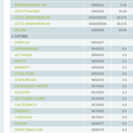
BREMERVÖRDE UW
5980010
0.03
HECHTHAUSEN
5980030
30.94
OSTE-SPERRWERK BP
9000000532
69.575
OSTE-SPERRWERK AP
9000000590
69.575
BELUM
5980060
69.89
OSTSEE
PREROW
9650027
WARNEMÜNDE
9640015
0.0
ALTHAGEN
9650024
0.0
BARTH
9650030
0.0
BARHÖFT
9650040
0.0
STRALSUND
9650043
0.0
STAHLBRODE
9650070
0.0
NEUENDORF HAFEN
9670046
0.0
KLOSTER
9670050
0.0
WITTOWER FÄHRE
9670055
0.0
LAUTERBACH
9670063
0.0
SASSNITZ
9670065
0.0
THIESSOW
9670067
0.0
RUDEN
9690077
0.0
GREIFSWALD OIE
9690078
0.0