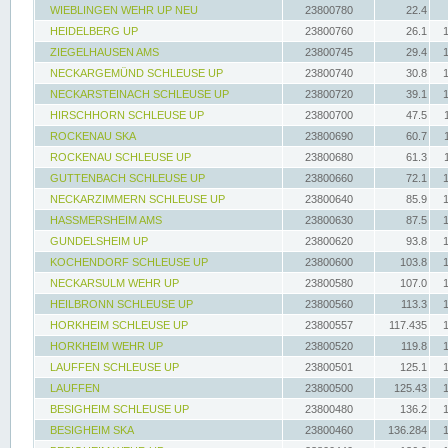
WIEBLINGEN WEHR UP NEU
23800780
22.4
HEIDELBERG UP
23800760
26.1
ZIEGELHAUSEN AMS
23800745
29.4
NECKARGEMÜND SCHLEUSE UP
23800740
30.8
NECKARSTEINACH SCHLEUSE UP
23800720
39.1
HIRSCHHORN SCHLEUSE UP
23800700
47.5
ROCKENAU SKA
23800690
60.7
ROCKENAU SCHLEUSE UP
23800680
61.3
GUTTENBACH SCHLEUSE UP
23800660
72.1
NECKARZIMMERN SCHLEUSE UP
23800640
85.9
HASSMERSHEIM AMS
23800630
87.5
GUNDELSHEIM UP
23800620
93.8
KOCHENDORF SCHLEUSE UP
23800600
103.8
NECKARSULM WEHR UP
23800580
107.0
HEILBRONN SCHLEUSE UP
23800560
113.3
HORKHEIM SCHLEUSE UP
23800557
117.435
HORKHEIM WEHR UP
23800520
119.8
LAUFFEN SCHLEUSE UP
23800501
125.1
LAUFFEN
23800500
125.43
BESIGHEIM SCHLEUSE UP
23800480
136.2
BESIGHEIM SKA
23800460
136.284