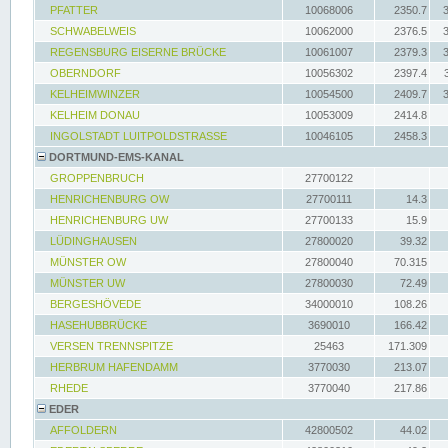
PFATTER
10068006
2350.7
SCHWABELWEIS
10062000
2376.5
REGENSBURG EISERNE BRÜCKE
10061007
2379.3
OBERNDORF
10056302
2397.4
KELHEIMWINZER
10054500
2409.7
KELHEIM DONAU
10053009
2414.8
INGOLSTADT LUITPOLDSTRASSE
10046105
2458.3
DORTMUND-EMS-KANAL
GROPPENBRUCH
27700122
HENRICHENBURG OW
27700111
14.3
HENRICHENBURG UW
27700133
15.9
LÜDINGHAUSEN
27800020
39.32
MÜNSTER OW
27800040
70.315
MÜNSTER UW
27800030
72.49
BERGESHÖVEDE
34000010
108.26
HASEHUBBRÜCKE
3690010
166.42
VERSEN TRENNSPITZE
25463
171.309
HERBRUM HAFENDAMM
3770030
213.07
RHEDE
3770040
217.86
EDER
AFFOLDERN
42800502
44.02