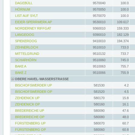
DAGEBÜLL
9570040
100.0
HÖRNUM
9570050
100.0
LIST AUF SYLT
9570070
100.0
EIDER-SPERRWERK AP
9530010
109.617
NORDERNEY RIFFGAT
9360010
159.333
LANGEOOG
9390010
182.129
SPIEKEROOG
9410010
194.374
ZEHNERLOCH
9510010
733.0
MITTELGRUND
9510132
733.7
SCHARHÖRN
9510060
745.0
BAKE A
9510063
755.7
BAKE Z
9510066
755.9
OBERE HAVEL-WASSERSTRASSE
BISCHOFSWERDER UP
581530
4.2
BISCHOFSWERDER OP
581520
4.5
ZEHDENICK UP
580170
15.8
ZEHDENICK OP
580160
16.1
BREDEREICHE UP
580090
47.6
BREDEREICHE OP
580080
48.0
FÜRSTENBERG UP
580070
60.7
FÜRSTENBERG OP
580060
60.8