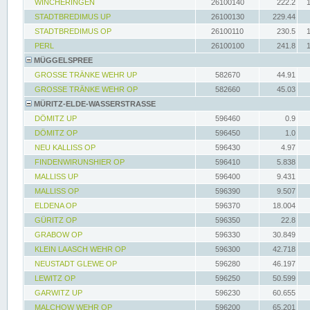
WINCHERINGEN
26100140
222.2
STADTBREDIMUS UP
26100130
229.44
STADTBREDIMUS OP
26100110
230.5
PERL
26100100
241.8
MÜGGELSPREE
GROSSE TRÄNKE WEHR UP
582670
44.91
GROSSE TRÄNKE WEHR OP
582660
45.03
MÜRITZ-ELDE-WASSERSTRASSE
DÖMITZ UP
596460
0.9
DÖMITZ OP
596450
1.0
NEU KALLISS OP
596430
4.97
FINDENWIRUNSHIER OP
596410
5.838
MALLISS UP
596400
9.431
MALLISS OP
596390
9.507
ELDENA OP
596370
18.004
GÜRITZ OP
596350
22.8
GRABOW OP
596330
30.849
KLEIN LAASCH WEHR OP
596300
42.718
NEUSTADT GLEWE OP
596280
46.197
LEWITZ OP
596250
50.599
GARWITZ UP
596230
60.655
MALCHOW WEHR OP
596200
65.201