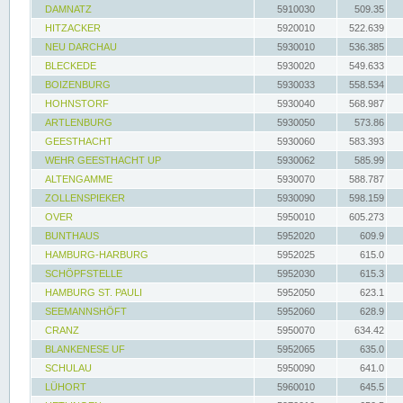
DAMNATZ
5910030
509.35
HITZACKER
5920010
522.639
NEU DARCHAU
5930010
536.385
BLECKEDE
5930020
549.633
BOIZENBURG
5930033
558.534
HOHNSTORF
5930040
568.987
ARTLENBURG
5930050
573.86
GEESTHACHT
5930060
583.393
WEHR GEESTHACHT UP
5930062
585.99
ALTENGAMME
5930070
588.787
ZOLLENSPIEKER
5930090
598.159
OVER
5950010
605.273
BUNTHAUS
5952020
609.9
HAMBURG-HARBURG
5952025
615.0
SCHÖPFSTELLE
5952030
615.3
HAMBURG ST. PAULI
5952050
623.1
SEEMANNSHÖFT
5952060
628.9
CRANZ
5950070
634.42
BLANKENESE UF
5952065
635.0
SCHULAU
5950090
641.0
LÜHORT
5960010
645.5