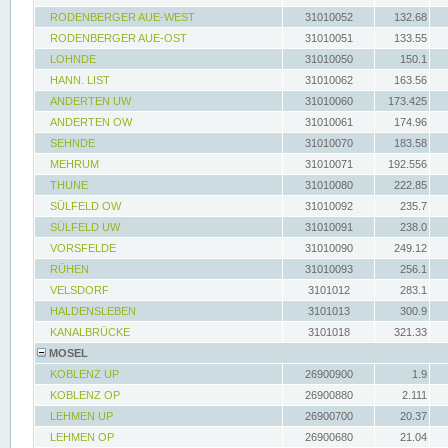
RODENBERGER AUE-WEST
31010052
132.68
RODENBERGER AUE-OST
31010051
133.55
LOHNDE
31010050
150.1
HANN. LIST
31010062
163.56
ANDERTEN UW
31010060
173.425
ANDERTEN OW
31010061
174.96
SEHNDE
31010070
183.58
MEHRUM
31010071
192.556
THUNE
31010080
222.85
SÜLFELD OW
31010092
235.7
SÜLFELD UW
31010091
238.0
VORSFELDE
31010090
249.12
RÜHEN
31010093
256.1
VELSDORF
3101012
283.1
HALDENSLEBEN
3101013
300.9
KANALBRÜCKE
3101018
321.33
MOSEL
KOBLENZ UP
26900900
1.9
KOBLENZ OP
26900880
2.111
LEHMEN UP
26900700
20.37
LEHMEN OP
26900680
21.04