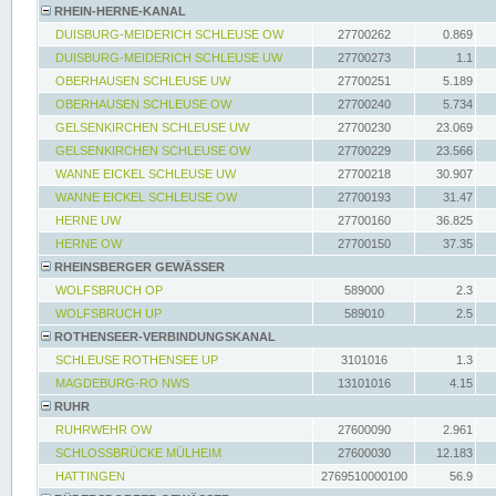
RHEIN-HERNE-KANAL
DUISBURG-MEIDERICH SCHLEUSE OW
27700262
0.869
DUISBURG-MEIDERICH SCHLEUSE UW
27700273
1.1
OBERHAUSEN SCHLEUSE UW
27700251
5.189
OBERHAUSEN SCHLEUSE OW
27700240
5.734
GELSENKIRCHEN SCHLEUSE UW
27700230
23.069
GELSENKIRCHEN SCHLEUSE OW
27700229
23.566
WANNE EICKEL SCHLEUSE UW
27700218
30.907
WANNE EICKEL SCHLEUSE OW
27700193
31.47
HERNE UW
27700160
36.825
HERNE OW
27700150
37.35
RHEINSBERGER GEWÄSSER
WOLFSBRUCH OP
589000
2.3
WOLFSBRUCH UP
589010
2.5
ROTHENSEER-VERBINDUNGSKANAL
SCHLEUSE ROTHENSEE UP
3101016
1.3
MAGDEBURG-RO NWS
13101016
4.15
RUHR
RUHRWEHR OW
27600090
2.961
SCHLOSSBRÜCKE MÜLHEIM
27600030
12.183
HATTINGEN
2769510000100
56.9