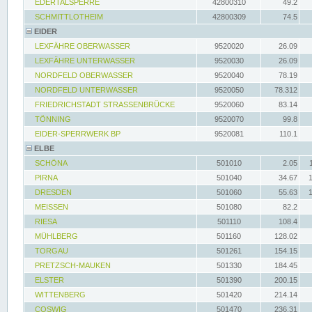
EDERTALSPERRE
42800310
49.2
SCHMITTLOTHEIM
42800309
74.5
EIDER
LEXFÄHRE OBERWASSER
9520020
26.09
LEXFÄHRE UNTERWASSER
9520030
26.09
NORDFELD OBERWASSER
9520040
78.19
NORDFELD UNTERWASSER
9520050
78.312
FRIEDRICHSTADT STRASSENBRÜCKE
9520060
83.14
TÖNNING
9520070
99.8
EIDER-SPERRWERK BP
9520081
110.1
ELBE
SCHÖNA
501010
2.05
PIRNA
501040
34.67
DRESDEN
501060
55.63
MEISSEN
501080
82.2
RIESA
501110
108.4
MÜHLBERG
501160
128.02
TORGAU
501261
154.15
PRETZSCH-MAUKEN
501330
184.45
ELSTER
501390
200.15
WITTENBERG
501420
214.14
COSWIG
501470
236.31