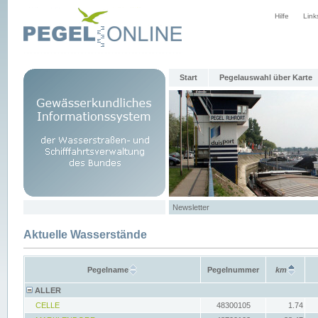
Hilfe
Link
Start
Pegelauswahl über Karte
Newsletter
Aktuelle Wasserstände
Pegelname
Pegelnummer
km
ALLER
CELLE
48300105
1.74