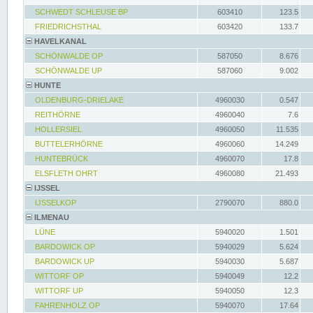
SCHWEDT SCHLEUSE BP
603410
123.5
FRIEDRICHSTHAL
603420
133.7
HAVELKANAL
SCHÖNWALDE OP
587050
8.676
SCHÖNWALDE UP
587060
9.002
HUNTE
OLDENBURG-DRIELAKE
4960030
0.547
REITHÖRNE
4960040
7.6
HOLLERSIEL
4960050
11.535
BUTTELERHÖRNE
4960060
14.249
HUNTEBRÜCK
4960070
17.8
ELSFLETH OHRT
4960080
21.493
IJSSEL
IJSSELKOP
2790070
880.0
ILMENAU
LÜNE
5940020
1.501
BARDOWICK OP
5940029
5.624
BARDOWICK UP
5940030
5.687
WITTORF OP
5940049
12.2
WITTORF UP
5940050
12.3
FAHRENHOLZ OP
5940070
17.64