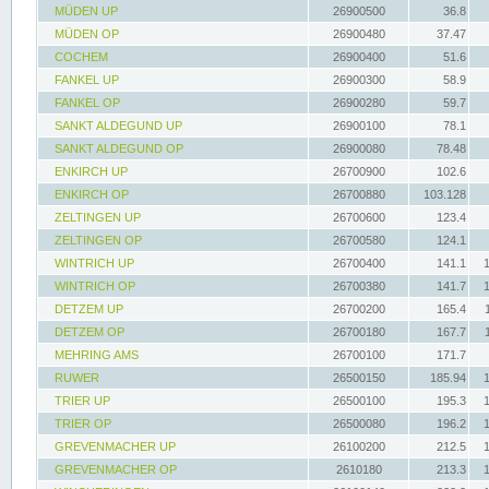
MÜDEN UP
26900500
36.8
MÜDEN OP
26900480
37.47
COCHEM
26900400
51.6
FANKEL UP
26900300
58.9
FANKEL OP
26900280
59.7
SANKT ALDEGUND UP
26900100
78.1
SANKT ALDEGUND OP
26900080
78.48
ENKIRCH UP
26700900
102.6
ENKIRCH OP
26700880
103.128
ZELTINGEN UP
26700600
123.4
ZELTINGEN OP
26700580
124.1
WINTRICH UP
26700400
141.1
WINTRICH OP
26700380
141.7
DETZEM UP
26700200
165.4
DETZEM OP
26700180
167.7
MEHRING AMS
26700100
171.7
RUWER
26500150
185.94
TRIER UP
26500100
195.3
TRIER OP
26500080
196.2
GREVENMACHER UP
26100200
212.5
GREVENMACHER OP
2610180
213.3