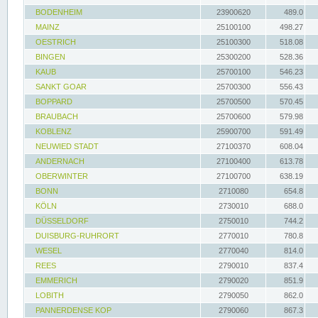
BODENHEIM
23900620
489.0
MAINZ
25100100
498.27
OESTRICH
25100300
518.08
BINGEN
25300200
528.36
KAUB
25700100
546.23
SANKT GOAR
25700300
556.43
BOPPARD
25700500
570.45
BRAUBACH
25700600
579.98
KOBLENZ
25900700
591.49
NEUWIED STADT
27100370
608.04
ANDERNACH
27100400
613.78
OBERWINTER
27100700
638.19
BONN
2710080
654.8
KÖLN
2730010
688.0
DÜSSELDORF
2750010
744.2
DUISBURG-RUHRORT
2770010
780.8
WESEL
2770040
814.0
REES
2790010
837.4
EMMERICH
2790020
851.9
LOBITH
2790050
862.0
PANNERDENSE KOP
2790060
867.3