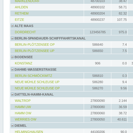
MARKLENDORF
48700103
38.47
AHLDEN
48900102
58.71
RETHEM
48900204
82.32
EITZE
48900237
107.75
ALTE MAAS
DORDRECHT
123456785
975.0
BERLIN-SPANDAUER-SCHIFFFAHRTSKANAL
BERLIN-PLÖTZENSEE OP
586640
7.4
BERLIN-PLÖTZENSEE UP
586650
7.5
BODENSEE
KONSTANZ
906
0.0
DAHME-WASSERSTRASSE
BERLIN-SCHMÖCKWITZ
586810
0.3
NEUE MÜHLE SCHLEUSE UP
586280
9.4
NEUE MÜHLE SCHLEUSE OP
586270
9.56
DATTELN-HAMM-KANAL
WALTROP
27800090
2.144
HAMM UW
27800080
36.59
HAMM OW
27800060
38.72
WERRIES OW
27800050
40.611
DIEMEL
HELMINGHAUSEN
44100206
90.0