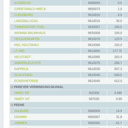
KOSEROW
9690093
0.0
GREIFSWALD-WIECK
9650073
1.0
FLENSBURG
9610010
4.0
LANGBALLIGAU
9610015
35.0
TIMMENDORF POEL
9630007
100.0
WISMAR-BAUMHAUS
9630008
100.0
HEILIGENHAFEN
9610070
123.0
KIEL-HOLTENAU
9610066
150.0
LT KIEL
9610050
177.75
NEUSTADT
9610080
263.0
MARIENLEUCHTE
9610075
284.7
KAPPELN
9610035
507.3
SCHLESWIG
9610040
540.0
ECKERNFÖRDE
9610045
612.0
PAREYER VERBINDUNGSKANAL
PAREY EP
502300
0.685
PAREY UP
587530
0.85
PEENE
AALBUDE
9660009
14.9
DEMMIN
9660007
31.8
JARMEN
9660005
61.7