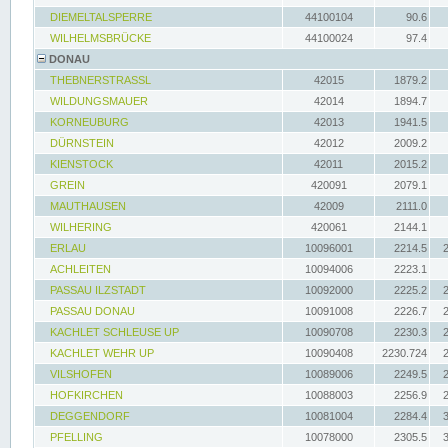
DIEMELTALSPERRE
44100104
90.6
WILHELMSBRÜCKE
44100024
97.4
DONAU
THEBNERSTRASSL
42015
1879.2
WILDUNGSMAUER
42014
1894.7
KORNEUBURG
42013
1941.5
DÜRNSTEIN
42012
2009.2
KIENSTOCK
42011
2015.2
GREIN
420091
2079.1
MAUTHAUSEN
42009
2111.0
WILHERING
420061
2144.1
ERLAU
10096001
2214.5
ACHLEITEN
10094006
2223.1
PASSAU ILZSTADT
10092000
2225.2
PASSAU DONAU
10091008
2226.7
KACHLET SCHLEUSE UP
10090708
2230.3
KACHLET WEHR UP
10090408
2230.724
VILSHOFEN
10089006
2249.5
HOFKIRCHEN
10088003
2256.9
DEGGENDORF
10081004
2284.4
PFELLING
10078000
2305.5