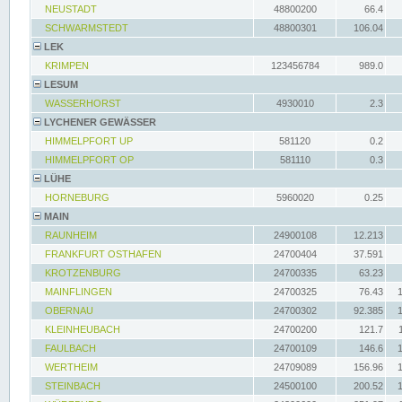
NEUSTADT
48800200
66.4
SCHWARMSTEDT
48800301
106.04
LEK
KRIMPEN
123456784
989.0
LESUM
WASSERHORST
4930010
2.3
LYCHENER GEWÄSSER
HIMMELPFORT UP
581120
0.2
HIMMELPFORT OP
581110
0.3
LÜHE
HORNEBURG
5960020
0.25
MAIN
RAUNHEIM
24900108
12.213
FRANKFURT OSTHAFEN
24700404
37.591
KROTZENBURG
24700335
63.23
MAINFLINGEN
24700325
76.43
OBERNAU
24700302
92.385
KLEINHEUBACH
24700200
121.7
FAULBACH
24700109
146.6
WERTHEIM
24709089
156.96
STEINBACH
24500100
200.52