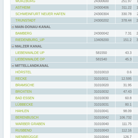
WÜRZBURG
24300600
251.97
ASTHEIM
24300406
311.22
SCHWEINFURT NEUER HAFEN
24300304
330.78
TRUNSTADT
24300202
378.44
MAIN-DONAU-KANAL
BAMBERG
24300042
7.31
RIEDENBURG_UP
13409200
151.2
MALZER KANAL
LIEBENWALDE UP
581550
43.3
LIEBENWALDE OP
581540
45.3
MITTELLANDKANAL
HÖRSTEL
31010010
0.6
RECKE
31010011
12.595
BRAMSCHE
31010020
31.95
BROXTEN
31010032
47.43
BAD ESSEN
31010030
60.8
LÜBBECKE
31010031
80.1
HAHLEN
31010041
98.09
BERENBUSCH
31010042
106.732
WARBER GRABEN
31010040
111.75
RUSBEND
31010043
112.16
NIENBRÜGGE
31010044
126.7