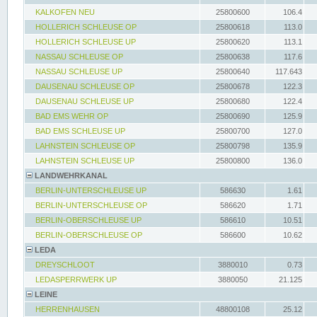
KALKOFEN NEU
25800600
106.4
HOLLERICH SCHLEUSE OP
25800618
113.0
HOLLERICH SCHLEUSE UP
25800620
113.1
NASSAU SCHLEUSE OP
25800638
117.6
NASSAU SCHLEUSE UP
25800640
117.643
DAUSENAU SCHLEUSE OP
25800678
122.3
DAUSENAU SCHLEUSE UP
25800680
122.4
BAD EMS WEHR OP
25800690
125.9
BAD EMS SCHLEUSE UP
25800700
127.0
LAHNSTEIN SCHLEUSE OP
25800798
135.9
LAHNSTEIN SCHLEUSE UP
25800800
136.0
LANDWEHRKANAL
BERLIN-UNTERSCHLEUSE UP
586630
1.61
BERLIN-UNTERSCHLEUSE OP
586620
1.71
BERLIN-OBERSCHLEUSE UP
586610
10.51
BERLIN-OBERSCHLEUSE OP
586600
10.62
LEDA
DREYSCHLOOT
3880010
0.73
LEDASPERRWERK UP
3880050
21.125
LEINE
HERRENHAUSEN
48800108
25.12