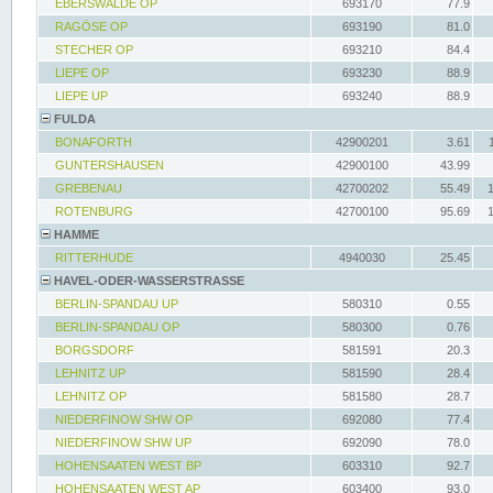
EBERSWALDE OP
693170
77.9
RAGÖSE OP
693190
81.0
STECHER OP
693210
84.4
LIEPE OP
693230
88.9
LIEPE UP
693240
88.9
FULDA
BONAFORTH
42900201
3.61
GUNTERSHAUSEN
42900100
43.99
GREBENAU
42700202
55.49
ROTENBURG
42700100
95.69
HAMME
RITTERHUDE
4940030
25.45
HAVEL-ODER-WASSERSTRASSE
BERLIN-SPANDAU UP
580310
0.55
BERLIN-SPANDAU OP
580300
0.76
BORGSDORF
581591
20.3
LEHNITZ UP
581590
28.4
LEHNITZ OP
581580
28.7
NIEDERFINOW SHW OP
692080
77.4
NIEDERFINOW SHW UP
692090
78.0
HOHENSAATEN WEST BP
603310
92.7
HOHENSAATEN WEST AP
603400
93.0