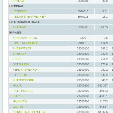
ANKLAM
9660001
89.8
PINNAU
UETERSEN
5970016
9.51
PINNAU-SPERRWERK BP
5970018
18.1
POTSDAMER HAVEL
POTSDAM
580412
26.63
RHEIN
KONSTANZ-RHEIN
3329
0.5
BASEL-RHEINHALLE
2310010
164.3
RHEINWEILER
23300130
186.2
BREISACH
23300320
227.6
RUST
23300580
254.2
OTTENHEIM
23300800
270.6
KEHL-KRONENHOF
23300900
292.2
IFFEZHEIM
23500600
336.2
PLITTERSDORF
23500700
340.2
MAXAU
23700200
362.327
PHILIPPSBURG
23700500
389.33
SPEYER
23700600
400.61
MANNHEIM
23700700
424.733
WORMS
23900200
443.37
NIERSTEIN-OPPENHEIM
23900600
480.606