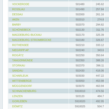
VOCKERODE
501480
245.62
ROSSLAU
501490
257.84
DESSAU
502000
261.16
AKEN
502010
274.8
BARBY
502070
294.82
SCHÖNEBECK
502130
311.76
MAGDEBURG-BUCKAU
502170
325.39
MAGDEBURG-STROMBRÜCKE
502180
326.67
ROTHENSEE
502210
333.12
NIEGRIPP AP
502240
343.6
ROGÄTZ
502250
350.64
TANGERMÜNDE
502350
388.26
STORKAU
502370
396.11
SANDAU
502430
416.06
SCHARLEUK
503030
447.22
WITTENBERGE
503050
453.98
MÜGGENDORF
503070
463.94
SCHNACKENBURG
5910010
474.56
LENZEN
503120
484.7
GORLEBEN
5910020
492.95
DÖMITZ
5910025
504.7