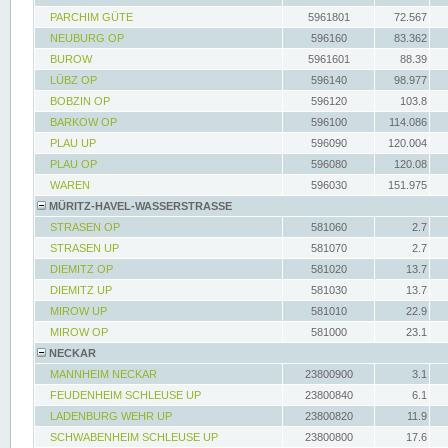
PARCHIM GÜTE
5961801
72.567
NEUBURG OP
596160
83.362
BUROW
5961601
88.39
LÜBZ OP
596140
98.977
BOBZIN OP
596120
103.8
BARKOW OP
596100
114.086
PLAU UP
596090
120.004
PLAU OP
596080
120.08
WAREN
596030
151.975
MÜRITZ-HAVEL-WASSERSTRASSE
STRASEN OP
581060
2.7
STRASEN UP
581070
2.7
DIEMITZ OP
581020
13.7
DIEMITZ UP
581030
13.7
MIROW UP
581010
22.9
MIROW OP
581000
23.1
NECKAR
MANNHEIM NECKAR
23800900
3.1
FEUDENHEIM SCHLEUSE UP
23800840
6.1
LADENBURG WEHR UP
23800820
11.9
SCHWABENHEIM SCHLEUSE UP
23800800
17.6