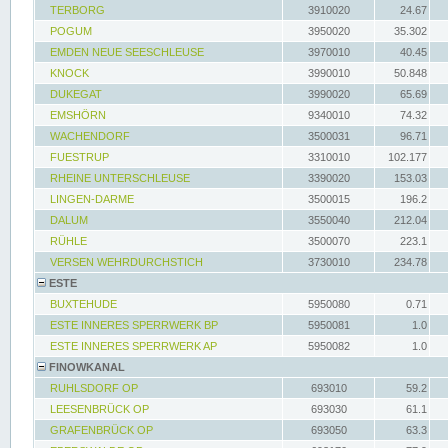
TERBORG
3910020
24.67
POGUM
3950020
35.302
EMDEN NEUE SEESCHLEUSE
3970010
40.45
KNOCK
3990010
50.848
DUKEGAT
3990020
65.69
EMSHÖRN
9340010
74.32
WACHENDORF
3500031
96.71
FUESTRUP
3310010
102.177
RHEINE UNTERSCHLEUSE
3390020
153.03
LINGEN-DARME
3500015
196.2
DALUM
3550040
212.04
RÜHLE
3500070
223.1
VERSEN WEHRDURCHSTICH
3730010
234.78
ESTE
BUXTEHUDE
5950080
0.71
ESTE INNERES SPERRWERK BP
5950081
1.0
ESTE INNERES SPERRWERK AP
5950082
1.0
FINOWKANAL
RUHLSDORF OP
693010
59.2
LEESENBRÜCK OP
693030
61.1
GRAFENBRÜCK OP
693050
63.3