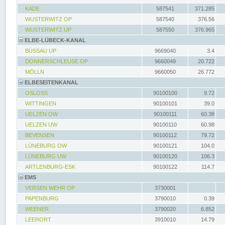
KADE
587541
371.285
WUSTERWITZ OP
587540
376.56
WUSTERWITZ UP
587550
376.965
ELBE-LÜBECK-KANAL
BÜSSAU UP
9669040
3.4
DONNERSCHLEUSE OP
9660049
20.722
MÖLLN
9660050
26.772
ELBESEITENKANAL
OSLOSS
90100100
9.72
WITTINGEN
90100101
39.0
UELZEN OW
90100111
60.38
UELZEN UW
90100110
60.98
BEVENSEN
90100112
79.72
LÜNEBURG OW
90100121
104.0
LÜNEBURG UW
90100120
106.3
ARTLENBURG-ESK
90100122
114.7
EMS
VERSEN WEHR OP
3730001
PAPENBURG
3790010
0.39
WEENER
3790020
6.852
LEERORT
3910010
14.79