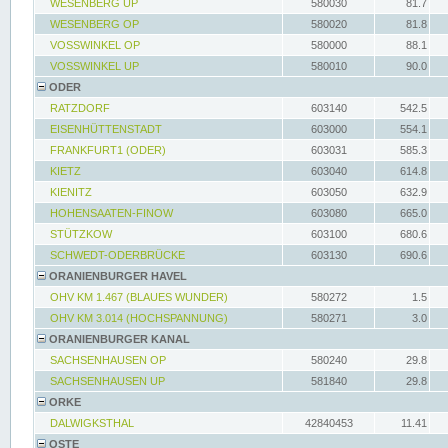
WESENBERG UP
580030
81.7
WESENBERG OP
580020
81.8
VOSSWINKEL OP
580000
88.1
VOSSWINKEL UP
580010
90.0
ODER
RATZDORF
603140
542.5
EISENHÜTTENSTADT
603000
554.1
FRANKFURT1 (ODER)
603031
585.3
KIETZ
603040
614.8
KIENITZ
603050
632.9
HOHENSAATEN-FINOW
603080
665.0
STÜTZKOW
603100
680.6
SCHWEDT-ODERBRÜCKE
603130
690.6
ORANIENBURGER HAVEL
OHV KM 1.467 (BLAUES WUNDER)
580272
1.5
OHV KM 3.014 (HOCHSPANNUNG)
580271
3.0
ORANIENBURGER KANAL
SACHSENHAUSEN OP
580240
29.8
SACHSENHAUSEN UP
581840
29.8
ORKE
DALWIGKSTHAL
42840453
11.41
OSTE