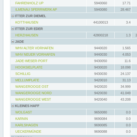
FAHRENHOLZ UP
5940060
17.71
ILMENAU SPERRWERK AP
5940080
28.467
ITTER ZUR DIEMEL
KOTTHAUSEN
44100013
3.4
ITTER ZUR EDER
HERZHAUSEN
42800218
1.3
JADE
WHV ALTER VORHAFEN
9440020
1.565
WHV NEUER VORHAFEN
9440030
4.053
JADE-WESER-PORT
9430050
11.6
HOOKSIELPLATE
9430020
18.098
SCHILLIG
9430030
24.137
MELLUMPLATE
9420010
31.13
WANGEROOGE OST
9420020
34.999
WANGEROOGE NORD
9420030
41.049
WANGEROOGE WEST
9420040
43.208
KLEINES HAFF
WOLGAST
9650080
0.0
KARNIN
9690084
0.0
KARLSHAGEN
9690085
0.0
UECKERMÜNDE
9690088
0.0